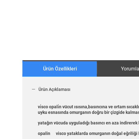
Ürün Özellikleri
Yorumla
Ürün Açıklaması
vi̇sco opali̇n
vücut ısısına,basıncına ve ortam sıcaklı
uyku esnasında omurganın doğru bir çizgide kalmas
yatağın vücuda uyguladığı basıncı en aza indirerek 
opalin visco yataklarda omurganın doğal eğriliği k