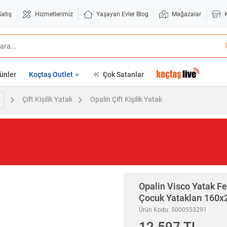
Satış
Hizmetlerimiz
Yaşayan Evler Blog
Mağazalar
ünler
Koçtaş Outlet ⭐
Çok Satanlar
Çift Kişilik Yatak
Opalin Çift Kişilik Yatak
Opalin
Visco Yatak Fer
Çocuk Yatakları 160
Ürün Kodu: 5000553291