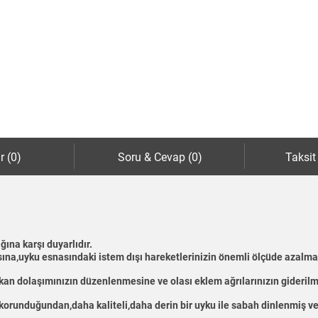
r (0)
Soru & Cevap (0)
Taksit
ğına karşı duyarlıdır.
ına,uyku esnasındaki istem dışı hareketlerinizin önemli ölçüde azalma
kan dolaşımınızın düzenlenmesine ve olası eklem ağrılarınızın giderilm
orunduğundan,daha kaliteli,daha derin bir uyku ile sabah dinlenmiş ve