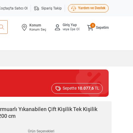
Yardım ve Destek
Koçtaş'ta Satıcı Ol
Sipariş Takip
Giriş Yap
Konum
0
Sepetim
veya Üye Ol
Konum Seç
Sepette
10.077,6
TL
muarlı Yıkanabilen Çift Kişilik Tek Kişilik
x200 cm
Ürün Seçenekleri