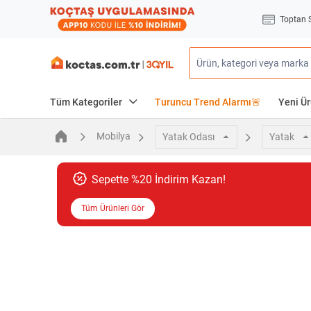
Toptan 
Tüm Kategoriler
Turuncu Trend Alarmı🚨
Yeni Ür
Mobilya
Yatak Odası
Yatak
Sepette %20 İndirim Kazan!
Tüm Ürünleri Gör