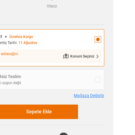
Visco
at
●
Ücretsiz Kargo
iliş Tarihi:
11 Ağustos
 edileceğini
Konum Seçiniz
siz Teslim
i uygun değil
Mağaza Değiştir
Sepete Ekle