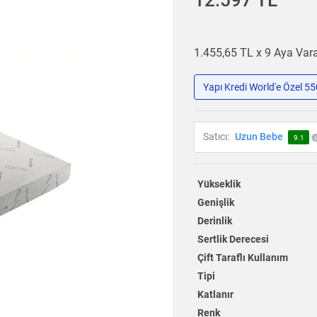
12.597 TL
1.455,65 TL x 9 Aya Va
Yapı Kredi World'e Özel 5
Satıcı:
Uzun Bebe
9.1
Yükseklik
Genişlik
Derinlik
Sertlik Derecesi
Çift Taraflı Kullanım
Tipi
Katlanır
Renk