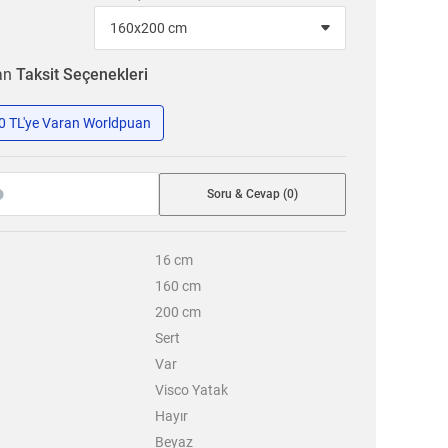
ran
Taksit Seçenekleri
50 TL'ye Varan Worldpuan
Soru & Cevap (0)
16
cm
160
cm
200
cm
Sert
Var
Visco Yatak
Hayır
Beyaz