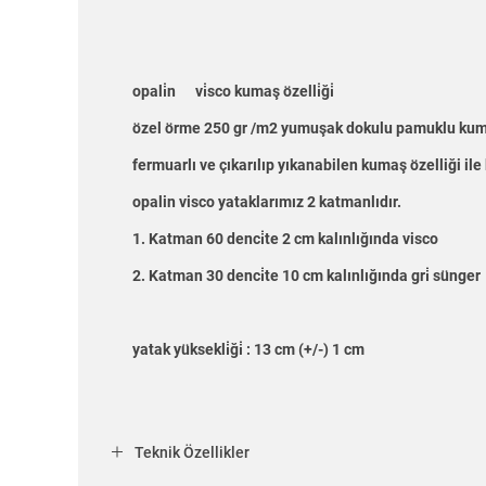
opali̇n
vi̇sco kumaş özelli̇ği̇
özel örme 250 gr /m2 yumuşak dokulu pamuklu kumaş
fermuarlı ve çıkarılıp yıkanabilen kumaş özelliği ile
opalin visco yataklarımız 2 katmanlıdır.
1. Katman 60 denci̇te 2 cm kalınlığında visco
2. Katman 30 denci̇te 10 cm kalınlığında gri̇ sünger
yatak yüksekli̇ği̇ : 13 cm (+/-) 1 cm
Teknik Özellikler