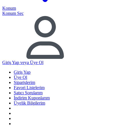
Konum
Konum Seç
Giriş Yap
veya Üye Ol
Giriş Yap
Üye Ol
Siparişlerim
Favori Listelerim
Satıcı Sorularım
İndirim Kuponlarım
Üyelik Bilgilerim