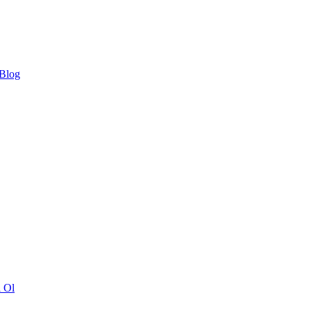
 Blog
ı Ol