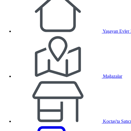
Yaşayan Evler
Mağazalar
Koçtaş'ta Satıc