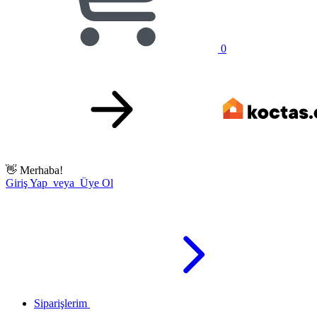
0
👋
Merhaba!
Giriş Yap veya Üye Ol
Siparişlerim