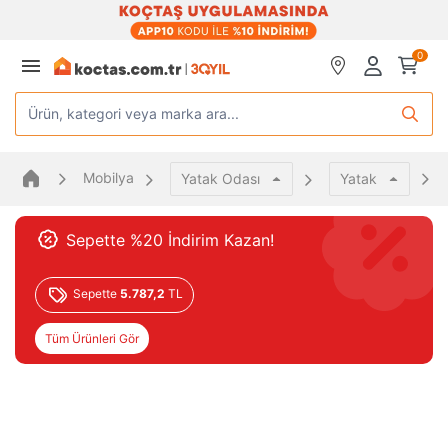
0
Ürün, kategori veya marka ara...
Mobilya
Yatak Odası
Yatak
Sepette %20 İndirim Kazan!
Sepette
5.787,2
TL
Tüm Ürünleri Gör