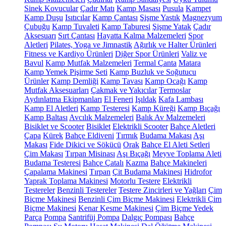
Sinek Kovucular
Çadır Matı
Kamp Masası
Pusula
Kampet
Kamp Duşu
Isıtıcılar
Kamp Çantası
Şişme Yastık
Magnezyum
Çubuğu
Kamp Tuvaleti
Kamp Taburesi
Şişme Yatak
Çadır
Aksesuarı
Sırt Çantası
Hayatta Kalma Malzemeleri
Spor
Aletleri
Pilates, Yoga ve Jimnastik
Ağırlık ve Halter Ürünleri
Fitness ve Kardiyo Ürünleri
Diğer Spor Ürünleri
Valiz ve
Bavul
Kamp Mutfak Malzemeleri
Termal Çanta
Matara
Kamp Yemek Pişirme Seti
Kamp Buzluk ve Soğutucu
Ürünler
Kamp Demliği
Kamp Tavası
Kamp Ocağı
Kamp
Mutfak Aksesuarları
Çakmak ve Yakıcılar
Termoslar
Aydınlatma Ekipmanları
El Feneri
Işıldak
Kafa Lambası
Kamp El Aletleri
Kamp Testeresi
Kamp Küreği
Kamp Bıçağı
Kamp Baltası
Avcılık Malzemeleri
Balık Av Malzemeleri
Bisiklet ve Scooter
Bisiklet
Elektrikli Scooter
Bahçe Aletleri
Çapa
Kürek
Bahçe Eldiveni
Tırmık
Budama Makası
Aşı
Makası
Fide Dikici ve Sökücü
Orak
Bahçe El Aleti Setleri
Çim Makası
Tırpan Misinası
Aşı Bıçağı
Meyve Toplama Aleti
Budama Testeresi
Bahçe Çatalı
Kazma
Bahçe Makineleri
Çapalama Makinesi
Tırpan
Çit Budama Makinesi
Hidrofor
Yaprak Toplama Makinesi
Motorlu Testere
Elektrikli
Testereler
Benzinli Testereler
Testere Zincirleri ve Yağları
Çim
Biçme Makinesi
Benzinli Çim Biçme Makinesi
Elektrikli Çim
Biçme Makinesi
Kenar Kesme Makinesi
Çim Biçme Yedek
Parça
Pompa
Santrifüj Pompa
Dalgıç Pompası
Bahçe