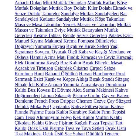
Amaçlı Dolap
Mini Mutfak Dolapları
Mutfak Rafları
Köşe
Mutfak Dolapları
Mutfak Boy Dolabı
Kiler Dolabı
Ekmek ve
Sebze Dolabı
Tabureler
Sandalye
Mutfak Sandalyeleri
Bar
Sandalyeleri
Katlanır Sandalyeler
Mutfak Köşe Takımları
Masa ve Masa Takımları
Yemek Masası ve Takımları
Mutfak
Masası ve Takımları
Eviye
Mutfak Bataryaları
Mutfak
Gereçleri
Kesme Tahtası
Rende
Servis Gereçleri
Patates Ezici
Manuel Kıyma Makinesi
Krema Pompası
Dilimleyici
Doğrayıcı
Yumurta Fırçası
Bıçak ve Bıçak Setleri
Yağ
Sıçratmaz
Soyucu, Oyacak
Ölçü Kabı ve Kaşığı
Merdane ve
Oklava
Hamur Açma Matı
Fındık Kıracağı ve Ceviz Kıracağı
Elek
Dondurma Kaşığı
Buz Kalıbı
Bıçak Bileyici Masat
Açacak ve Tirbuşon
Çekirdek Çıkarıcı
Çırpıcı
Sebze
Kurutucu
Huni
Baharat Öğütücü
Havan
Hamburger Presi
Sarımsak Ezici
Kaşık ve Kepçe Altlığı
Bıçak Standı
Süzgeç
Nihale
İçli Köfte Aparatı
Yumurta Zamanlayıcı
Dondurma
Kalıbı
Buz Kovası
Et Dövme Aleti
Sarma Makinesi
Kahve
Değirmenleri
Limon Sıkacağı
Pişirme Grubu
Çay ve Kahve
Demleme
French Press
Dripper
Chemex
Cezve
Çay Süzgeci
Demlik
Moka Pot
Çaydanlık
Kahve Filtresi
Sifon Kahve
Fırında Pişirme
Pasta Kalıbı
Kurabiye Kalıbı
Fırın Tepsisi
Cam Tepsi
Alüminyum Folyo
Kek Kalıbı
Muffin Kalıbı
Çikolata Kalıbı
Güveç
Pişirme Kağıdı
Pizza Tepsisi
Tart
Kalıbı
Ocak Üstü Pişirme
Tava ve Tava Setleri
Ocak Üstü
Tost Makinesi
Ocak Üstü Sac
Sahan
Düdüklü Tencere