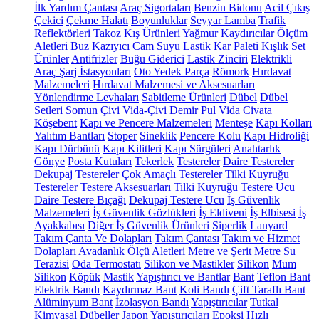
İlk Yardım Çantası
Araç Sigortaları
Benzin Bidonu
Acil Çıkış
Çekici
Çekme Halatı
Boyunluklar
Seyyar Lamba
Trafik
Reflektörleri
Takoz
Kış Ürünleri
Yağmur Kaydırıcılar
Ölçüm
Aletleri
Buz Kazıyıcı
Cam Suyu
Lastik Kar Paleti
Kışlık Set
Ürünler
Antifrizler
Buğu Giderici
Lastik Zinciri
Elektrikli
Araç Şarj İstasyonları
Oto Yedek Parça
Römork
Hırdavat
Malzemeleri
Hırdavat Malzemesi ve Aksesuarları
Yönlendirme Levhaları
Sabitleme Ürünleri
Dübel
Dübel
Setleri
Somun
Çivi
Vida-Çivi
Demir Pul
Vida
Civata
Köşebent
Kapı ve Pencere Malzemeleri
Menteşe
Kapı Kolları
Yalıtım Bantları
Stoper
Sineklik
Pencere Kolu
Kapı Hidroliği
Kapı Dürbünü
Kapı Kilitleri
Kapı Sürgüleri
Anahtarlık
Gönye
Posta Kutuları
Tekerlek
Testereler
Daire Testereler
Dekupaj Testereler
Çok Amaçlı Testereler
Tilki Kuyruğu
Testereler
Testere Aksesuarları
Tilki Kuyruğu Testere Ucu
Daire Testere Bıçağı
Dekupaj Testere Ucu
İş Güvenlik
Malzemeleri
İş Güvenlik Gözlükleri
İş Eldiveni
İş Elbisesi
İş
Ayakkabısı
Diğer İş Güvenlik Ürünleri
Siperlik
Lanyard
Takım Çanta Ve Dolapları
Takım Çantası
Takım ve Hizmet
Dolapları
Avadanlık
Ölçü Aletleri
Metre ve Şerit Metre
Su
Terazisi
Oda Termostatı
Silikon ve Mastikler
Silikon
Mum
Silikon
Köpük
Mastik
Yapıştırıcı ve Bantlar
Bant
Teflon Bant
Elektrik Bandı
Kaydırmaz Bant
Koli Bandı
Çift Taraflı Bant
Alüminyum Bant
İzolasyon Bandı
Yapıştırıcılar
Tutkal
Kimyasal Dübeller
Japon Yapıştırıcıları
Epoksi
Hızlı