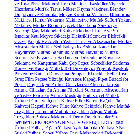
ve Tava
Pizza Makinesi
Krep Makinesi
Basküller
Yiyecek
Hazırlama
Mutfak Tartısı
Mikser
Kıyma Makinesi
Blender
Doğrayıcı ve Rondolar
Meyve Kurutma Makinesi
Dondurma
Makinesi
Hamur Yoğurma Makinesi ve Mutfak Şefleri
Yoğurt
Makinesi
Mutfak Robotu
İçecek Hazırlama
Narenciye
Sıkacağı
Çay Makineleri
Kahve Makinesi
Kettle ve Su
Isıtıcılar
Katı Meyve Sıkacağı
Elektrikli Semaver
Elektrikli
Cezve
Küçük Ev Aletleri Yedek Parça ve Aksesuarları
Mutfak
Aksesuarları
Mutfak Seti
Bulaşıklık
Askı ve Kancalar
Kaydırmaz
Mutfak Sabunluk
Mutfak Havluluk
Mutfak
Seramik ve Fayansları
Saklama ve Düzenleme
Kavanoz
Saklama ve Karıştırma Kabı
Çöp Poşeti
Sebzelikler
Saklama
Bonesi ve Kapağı
Mutfak Raf Düzenleyici
Poşetlik
Kaşıklık
Beslenme Kutusu
Damacana Pompası
Ekmeklik
Sefer Tası
Streç Film
Peçete Yüzüğü
Kavanoz Kapağı
Pipet
Buzdolabı
Poşeti
Doypack
Su Arıtma Cihazları ve Aksesuarları
Su
Arıtma Cihazları
Su Arıtma Filtreleri
Su Arıtma Aksesuarları
ve Yedek Parçaları
Arıtma Musluğu
Endüstriyel Mutfak
Ürünleri
Gıda ve İçecek
Kahve
Filtre Kahve Kağıdı
Türk
Kahvesi
Kapsül Kahve
Filtre Kahve
Çekirdek Kahve
Mutfak
Tezgahları
Laminant Mutfak Tezgahları
Ahşap Mutfak
Tezgahları
Bulaşık Makineleri
Derin Dondurucular
Su
Sebilleri
DEKORASYON VE EV GEREÇLERİ
Yılbaşı
Ürünleri
Yılbaşı Ağacı
Yılbaşı Aydınlatmaları
Yılbaşı Ağacı
Süsleri
Yılbaşı Sepeti
Yılbaşı Parti Malzemeleri
Dekoratif