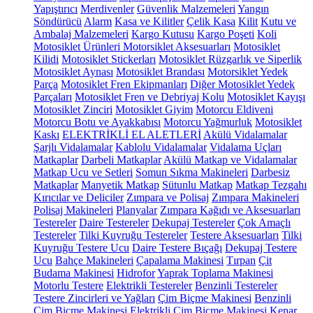
Yapıştırıcı
Merdivenler
Güvenlik Malzemeleri
Yangın
Söndürücü
Alarm
Kasa ve Kilitler
Çelik Kasa
Kilit
Kutu ve
Ambalaj Malzemeleri
Kargo Kutusu
Kargo Poşeti
Koli
Motosiklet Ürünleri
Motorsiklet Aksesuarları
Motosiklet
Kilidi
Motosiklet Stickerları
Motosiklet Rüzgarlık ve Siperlik
Motosiklet Aynası
Motosiklet Brandası
Motorsiklet Yedek
Parça
Motosiklet Fren Ekipmanları
Diğer Motosiklet Yedek
Parçaları
Motosiklet Fren ve Debriyaj Kolu
Motosiklet Kayışı
Motosiklet Zinciri
Motosiklet Giyim
Motorcu Eldiveni
Motorcu Botu ve Ayakkabısı
Motorcu Yağmurluk
Motosiklet
Kaskı
ELEKTRİKLİ EL ALETLERİ
Akülü Vidalamalar
Şarjlı Vidalamalar
Kablolu Vidalamalar
Vidalama Uçları
Matkaplar
Darbeli Matkaplar
Akülü Matkap ve Vidalamalar
Matkap Ucu ve Setleri
Somun Sıkma Makineleri
Darbesiz
Matkaplar
Manyetik Matkap
Sütunlu Matkap
Matkap Tezgahı
Kırıcılar ve Deliciler
Zımpara ve Polisaj
Zımpara Makineleri
Polisaj Makineleri
Planyalar
Zımpara Kağıdı ve Aksesuarları
Testereler
Daire Testereler
Dekupaj Testereler
Çok Amaçlı
Testereler
Tilki Kuyruğu Testereler
Testere Aksesuarları
Tilki
Kuyruğu Testere Ucu
Daire Testere Bıçağı
Dekupaj Testere
Ucu
Bahçe Makineleri
Çapalama Makinesi
Tırpan
Çit
Budama Makinesi
Hidrofor
Yaprak Toplama Makinesi
Motorlu Testere
Elektrikli Testereler
Benzinli Testereler
Testere Zincirleri ve Yağları
Çim Biçme Makinesi
Benzinli
Çim Biçme Makinesi
Elektrikli Çim Biçme Makinesi
Kenar