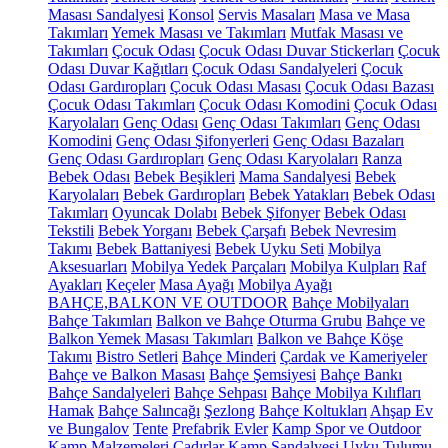
Masası Sandalyesi
Konsol
Servis Masaları
Masa ve Masa
Takımları
Yemek Masası ve Takımları
Mutfak Masası ve
Takımları
Çocuk Odası
Çocuk Odası Duvar Stickerları
Çocuk
Odası Duvar Kağıtları
Çocuk Odası Sandalyeleri
Çocuk
Odası Gardıropları
Çocuk Odası Masası
Çocuk Odası Bazası
Çocuk Odası Takımları
Çocuk Odası Komodini
Çocuk Odası
Karyolaları
Genç Odası
Genç Odası Takımları
Genç Odası
Komodini
Genç Odası Şifonyerleri
Genç Odası Bazaları
Genç Odası Gardıropları
Genç Odası Karyolaları
Ranza
Bebek Odası
Bebek Beşikleri
Mama Sandalyesi
Bebek
Karyolaları
Bebek Gardıropları
Bebek Yatakları
Bebek Odası
Takımları
Oyuncak Dolabı
Bebek Şifonyer
Bebek Odası
Tekstili
Bebek Yorganı
Bebek Çarşafı
Bebek Nevresim
Takımı
Bebek Battaniyesi
Bebek Uyku Seti
Mobilya
Aksesuarları
Mobilya Yedek Parçaları
Mobilya Kulpları
Raf
Ayakları
Keçeler
Masa Ayağı
Mobilya Ayağı
BAHÇE,BALKON VE OUTDOOR
Bahçe Mobilyaları
Bahçe Takımları
Balkon ve Bahçe Oturma Grubu
Bahçe ve
Balkon Yemek Masası Takımları
Balkon ve Bahçe Köşe
Takımı
Bistro Setleri
Bahçe Minderi
Çardak ve Kameriyeler
Bahçe ve Balkon Masası
Bahçe Şemsiyesi
Bahçe Bankı
Bahçe Sandalyeleri
Bahçe Sehpası
Bahçe Mobilya Kılıfları
Hamak
Bahçe Salıncağı
Şezlong
Bahçe Koltukları
Ahşap Ev
ve Bungalov
Tente
Prefabrik Evler
Kamp Spor ve Outdoor
Kamp Malzemeleri
Çadırlar
Kamp Sandalyesi
Uyku Tulumu