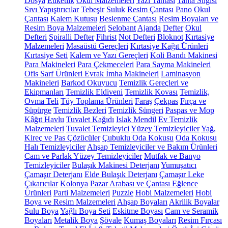
Dosya
Etiketlik
Okul Malzemeleri
Yazı Tahtası
Tahta Silgisi
Sıvı Yapıştırıcılar
Tebeşir
Suluk
Resim Çantası
Pano
Okul
Çantası
Kalem Kutusu
Beslenme Çantası
Resim Boyaları ve
Resim Boya Malzemeleri
Selobant
Ajanda
Defter
Okul
Defteri
Spiralli Defter
Fihrist
Not Defteri
Bloknot
Kırtasiye
Malzemeleri
Masaüstü Gereçleri
Kırtasiye Kağıt Ürünleri
Kırtasiye Seti
Kalem ve Yazı Gereçleri
Koli Bandı Makinesi
Para Makineleri
Para Çekmeceleri
Para Sayma Makineleri
Ofis Sarf Ürünleri
Evrak İmha Makineleri
Laminasyon
Makineleri
Barkod Okuyucu
Temizlik Gereçleri ve
Ekipmanları
Temizlik Eldiveni
Temizlik Kovası
Temizlik,
Ovma Teli
Tüy Toplama Ürünleri
Faraş
Çekpas
Fırça ve
Süpürge
Temizlik Bezleri
Temizlik Süngeri
Paspas ve Mop
Kâğıt Havlu
Tuvalet Kağıdı
Islak Mendil
Ev Temizlik
Malzemeleri
Tuvalet Temizleyici
Yüzey Temizleyiciler
Yağ,
Kireç ve Pas Çözücüler
Çubuklu Oda Kokusu
Oda Kokusu
Halı Temizleyiciler
Ahşap Temizleyiciler ve Bakım Ürünleri
Cam ve Parlak Yüzey Temizleyiciler
Mutfak ve Banyo
Temizleyiciler
Bulaşık Makinesi Deterjanı
Yumuşatıcı
Çamaşır Deterjanı
Elde Bulaşık Deterjanı
Çamaşır Leke
Çıkarıcılar
Kolonya
Pazar Arabası ve Çantası
Eğlence
Ürünleri
Parti Malzemeleri
Puzzle
Hobi Malzemeleri
Hobi
Boya ve Resim Malzemeleri
Ahşap Boyaları
Akrilik Boyalar
Sulu Boya
Yağlı Boya Seti
Eskitme Boyası
Cam ve Seramik
Boyaları
Metalik Boya
Şövale
Kumaş Boyaları
Resim Fırçası