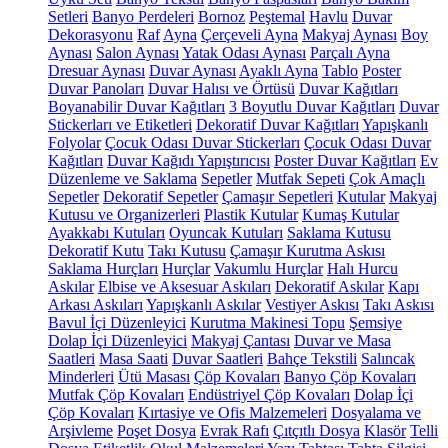
Setleri
Banyo Perdeleri
Bornoz
Peştemal
Havlu
Duvar
Dekorasyonu
Raf
Ayna
Çerçeveli Ayna
Makyaj Aynası
Boy
Aynası
Salon Aynası
Yatak Odası Aynası
Parçalı Ayna
Dresuar Aynası
Duvar Aynası
Ayaklı Ayna
Tablo
Poster
Duvar Panoları
Duvar Halısı ve Örtüsü
Duvar Kağıtları
Boyanabilir Duvar Kağıtları
3 Boyutlu Duvar Kağıtları
Duvar
Stickerları ve Etiketleri
Dekoratif Duvar Kağıtları
Yapışkanlı
Folyolar
Çocuk Odası Duvar Stickerları
Çocuk Odası Duvar
Kağıtları
Duvar Kağıdı Yapıştırıcısı
Poster Duvar Kağıtları
Ev
Düzenleme ve Saklama
Sepetler
Mutfak Sepeti
Çok Amaçlı
Sepetler
Dekoratif Sepetler
Çamaşır Sepetleri
Kutular
Makyaj
Kutusu ve Organizerleri
Plastik Kutular
Kumaş Kutular
Ayakkabı Kutuları
Oyuncak Kutuları
Saklama Kutusu
Dekoratif Kutu
Takı Kutusu
Çamaşır Kurutma Askısı
Saklama Hurçları
Hurçlar
Vakumlu Hurçlar
Halı Hurcu
Askılar
Elbise ve Aksesuar Askıları
Dekoratif Askılar
Kapı
Arkası Askıları
Yapışkanlı Askılar
Vestiyer Askısı
Takı Askısı
Bavul İçi Düzenleyici
Kurutma Makinesi Topu
Şemsiye
Dolap İçi Düzenleyici
Makyaj Çantası
Duvar ve Masa
Saatleri
Masa Saati
Duvar Saatleri
Bahçe Tekstili
Salıncak
Minderleri
Ütü Masası
Çöp Kovaları
Banyo Çöp Kovaları
Mutfak Çöp Kovaları
Endüstriyel Çöp Kovaları
Dolap İçi
Çöp Kovaları
Kırtasiye ve Ofis Malzemeleri
Dosyalama ve
Arşivleme
Poşet Dosya
Evrak Rafı
Çıtçıtlı Dosya
Klasör
Telli