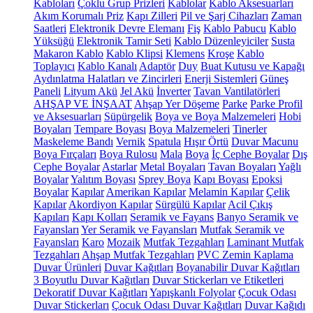
Kabloları
Çoklu Grup Prizleri
Kablolar
Kablo Aksesuarları
Akım Korumalı Priz
Kapı Zilleri
Pil ve Şarj Cihazları
Zaman
Saatleri
Elektronik Devre Elemanı
Fiş
Kablo Pabucu
Kablo
Yüksüğü
Elektronik Tamir Seti
Kablo Düzenleyiciler
Susta
Makaron Kablo
Kablo Klipsi
Klemens
Kroşe
Kablo
Toplayıcı
Kablo Kanalı
Adaptör
Duy
Buat Kutusu ve Kapağı
Aydınlatma Halatları ve Zincirleri
Enerji Sistemleri
Güneş
Paneli
Lityum Akü
Jel Akü
İnverter
Tavan Vantilatörleri
AHŞAP VE İNŞAAT
Ahşap Yer Döşeme
Parke
Parke Profil
ve Aksesuarları
Süpürgelik
Boya ve Boya Malzemeleri
Hobi
Boyaları
Tempare Boyası
Boya Malzemeleri
Tinerler
Maskeleme Bandı
Vernik
Spatula
Hışır Örtü
Duvar Macunu
Boya Fırçaları
Boya Rulosu
Mala
Boya
İç Cephe Boyalar
Dış
Cephe Boyalar
Astarlar
Metal Boyaları
Tavan Boyaları
Yağlı
Boyalar
Yalıtım Boyası
Sprey Boya
Kapı Boyası
Epoksi
Boyalar
Kapılar
Amerikan Kapılar
Melamin Kapılar
Çelik
Kapılar
Akordiyon Kapılar
Sürgülü Kapılar
Acil Çıkış
Kapıları
Kapı Kolları
Seramik ve Fayans
Banyo Seramik ve
Fayansları
Yer Seramik ve Fayansları
Mutfak Seramik ve
Fayansları
Karo
Mozaik
Mutfak Tezgahları
Laminant Mutfak
Tezgahları
Ahşap Mutfak Tezgahları
PVC Zemin Kaplama
Duvar Ürünleri
Duvar Kağıtları
Boyanabilir Duvar Kağıtları
3 Boyutlu Duvar Kağıtları
Duvar Stickerları ve Etiketleri
Dekoratif Duvar Kağıtları
Yapışkanlı Folyolar
Çocuk Odası
Duvar Stickerları
Çocuk Odası Duvar Kağıtları
Duvar Kağıdı