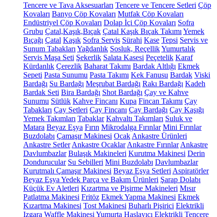
Tencere ve Tava Aksesuarları
Tencere ve Tencere Setleri
Çöp
Kovaları
Banyo Çöp Kovaları
Mutfak Çöp Kovaları
Endüstriyel Çöp Kovaları
Dolap İçi Çöp Kovaları
Sofra
Grubu
Çatal,Kaşık,Bıçak
Çatal Kaşık Bıçak Takımı
Yemek
Bıçağı
Çatal
Kaşık
Sofra Servis
Sürahi
Kase
Tepsi
Servis ve
Sunum Tabakları
Yağdanlık
Sosluk, Reçellik
Yumurtalık
Servis Maşa Seti
Şekerlik
Salata Kasesi
Peçetelik
Karaf
Kürdanlık
Çerezlik
Baharat Takımı
Bardak Altlığı
Ekmek
Sepeti
Pasta Sunumu
Pasta Takımı
Kek Fanusu
Bardak
Viski
Bardağı
Su Bardağı
Meşrubat Bardağı
Rakı Bardağı
Kadeh
Bardak Seti
Bira Bardağı
Shot Bardağı
Çay ve Kahve
Sunumu
Sütlük
Kahve Fincanı
Kupa
Fincan Takımı
Çay
Tabakları
Çay Setleri
Çay Fincanı
Çay Bardağı
Çay Kaşığı
Yemek Takımları
Tabaklar
Kahvaltı Takımları
Suluk ve
Matara
Beyaz Eşya
Fırın
Mikrodalga Fırınlar
Mini Fırınlar
Buzdolabı
Çamaşır Makinesi
Ocak
Ankastre Ürünleri
Ankastre Setler
Ankastre Ocaklar
Ankastre Fırınlar
Ankastre
Davlumbazlar
Bulaşık Makineleri
Kurutma Makinesi
Derin
Dondurucular
Su Sebilleri
Mini Buzdolabı
Davlumbazlar
Kurutmalı Çamaşır Makinesi
Beyaz Eşya Setleri
Aspiratörler
Beyaz Eşya Yedek Parça ve Bakım Ürünleri
Şarap Dolabı
Küçük Ev Aletleri
Kızartma ve Pişirme Makineleri
Mısır
Patlatma Makinesi
Fritöz
Ekmek Yapma Makinesi
Ekmek
Kızartma Makinesi
Tost Makinesi
Buharlı Pişirici
Elektrikli
Izgara
Waffle Makinesi
Yumurta Haşlayıcı
Elektrikli Tencere