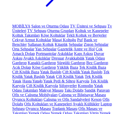
MOBİLYA
Salon ve Oturma Odası
TV Ünitesi ve Sehpası
Tv
Üniteleri
TV Sehpası
Oturma Grupları
Koltuk ve Kanepeler
Koltuk Takımları
Köşe Koltuklar
Tekli Koltuk ve Berjerler
Çekyat
Armut Koltuklar
Masaj Koltuğu
Puf
Bank ve
Benchler
Sallanan Koltuk
Kitaplık
Sehpalar
Zigon Sehpalar
Orta Sehpalar
Yan Sehpalar
Gazetelik
Antre ve Hol
Çok
Amaçlı Dolap
Portmantolar
Askılıklar
Kapı Askısı
Duvar
Askısı
Ayaklı Askılıklar
Dresuar
Ayakkabılık
Yatak Odası
Gardırop
Kapaklı Gardırop
Sürgülü Gardırop
Bez Gardırop
Açık Dolap
Köşe Gardırop
Yüklük
Baza
Tek Kişilik Baza
Çift Kişilik Baza
Yatak Başlığı
Çift Kişilik Yatak Başlığı
Tek
Kişilik Yatak Başlığı
Yatak
Çift Kişilik Yatak
Tek Kişilik
Yatak
Hasta Yatağı
Yatak Pedi & Şiltesi
Karyola
Tek Kişilik
Karyola
Çift Kişilik Karyola
Şifonyerler
Komodin
Yatak
Odası Takımları
Makyaj Masası
Takı Dolabı
Sandık
Paravan
Ofis ve Çalışma Mobilyaları
Çalışma ve Bilgisayar Masası
Oyuncu Koltukları
Çalışma ve Ofis Sandalyeleri
Keson
Ofis
Dolabı
Ofis Koltukları ve Kanepeleri
Ayaklı Küllükler
Laptop
Sehpası
Oyuncu Masası
Toplantı Masası
Ofis Masası ve
Takımları
Yemek Odası
Yemek Odası Takımları
Vitrin
Yemek