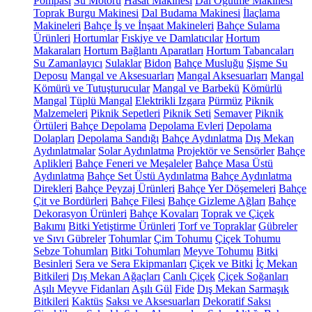
Pompası
Su Motoru
Hasat Makinesi
Dal Öğütme Makinesi
Toprak Burgu Makinesi
Dal Budama Makinesi
İlaçlama
Makineleri
Bahçe İş ve İnşaat Makineleri
Bahçe Sulama
Ürünleri
Hortumlar
Fıskiye ve Damlatıcılar
Hortum
Makaraları
Hortum Bağlantı Aparatları
Hortum Tabancaları
Su Zamanlayıcı
Sulaklar
Bidon
Bahçe Musluğu
Şişme Su
Deposu
Mangal ve Aksesuarları
Mangal Aksesuarları
Mangal
Kömürü ve Tutuşturucular
Mangal ve Barbekü
Kömürlü
Mangal
Tüplü Mangal
Elektrikli Izgara
Pürmüz
Piknik
Malzemeleri
Piknik Sepetleri
Piknik Seti
Semaver
Piknik
Örtüleri
Bahçe Depolama
Depolama Evleri
Depolama
Dolapları
Depolama Sandığı
Bahçe Aydınlatma
Dış Mekan
Aydınlatmalar
Solar Aydınlatma
Projektör ve Sensörler
Bahçe
Aplikleri
Bahçe Feneri ve Meşaleler
Bahçe Masa Üstü
Aydınlatma
Bahçe Set Üstü Aydınlatma
Bahçe Aydınlatma
Direkleri
Bahçe Peyzaj Ürünleri
Bahçe Yer Döşemeleri
Bahçe
Çit ve Bordürleri
Bahçe Filesi
Bahçe Gizleme Ağları
Bahçe
Dekorasyon Ürünleri
Bahçe Kovaları
Toprak ve Çiçek
Bakımı
Bitki Yetiştirme Ürünleri
Torf ve Topraklar
Gübreler
ve Sıvı Gübreler
Tohumlar
Çim Tohumu
Çiçek Tohumu
Sebze Tohumları
Bitki Tohumları
Meyve Tohumu
Bitki
Besinleri
Sera ve Sera Ekipmanları
Çiçek ve Bitki
İç Mekan
Bitkileri
Dış Mekan Ağaçları
Canlı Çiçek
Çiçek Soğanları
Aşılı Meyve Fidanları
Aşılı Gül
Fide
Dış Mekan Sarmaşık
Bitkileri
Kaktüs
Saksı ve Aksesuarları
Dekoratif Saksı