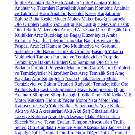
İngiliz Anahtarı
İki Ağızlı Anahtar
Tork Anahtarı
Yıldız
Anahtar ve Takımları
Kurbağcık Anahtarı
Kombine Anahtar
ve Takımları
Boru Anahtarı
Keskiler
Keser
Kargaburun
Balyoz
Balta
Kesici Aletler
Makas
Maket Bıçağı
Iskarpela
Oto Ürünleri
Lastik
Yaz Lastiği
Kış Lastiği
4 Mevsim Lastik
Oto Teknik Malzemeler
Araç İçi Aksesuar
Oto Güneşlik
Oto
Küllükler
Araç Buzdolapları
Bagaj Düzenleyici
Araba
Kokuları
Araç İçi Telefon Tutucular
Bagaj Havuzu
Oto
Paspası
Araç İçi Kamera
Oto Multimedya ve Görüntü
Sistemleri
Oto Bakım Temizlik Ürünleri
Basınçlı Yıkama
Makineleri
Tampon Parlatıcı ve Temizleyiciler
Torpido
Temizlik ve Bakım Ürünleri
Oto Şampuan
Oto Cila ve
Parlatıcı Ürünleri
Polyester Macun
Oto Cam Bakım Ürünleri
ve Temizleyiciler
Mikrofiber Bez
Araç Temizlik Seti
Araç
Boyaları
Araç Süpürgeleri
Araba Çizik Giderici
Motor
Temizleyici ve Bakım Ürünleri
Radyatör Temizleyiciler
Oto
Koltuk Kılıfı
Lastik Ekipmanları
Hava Kompresörü
Bijon
Anahtarı
Sibop ve Sibop Kapağı
Lastik Tamir Kiti
Kriko
Yağ
Motor Katkıları
Hidrolik Yağlar
Motor Yağı
Motor Yağı
Katkısı
Gres Yağı
Yakıt Katkısı
Şanzıman Yağı ve Katkısı
Akü ve Akü Aksesuarları
Akü
Akü Şarj Cihazları
Akü
Takviye Kablosu
Araç Dış Aksesuar
Plaka Aksesuarları
Silecek
Yan ve Tavan Çıtaları
Tampon Aksesuarları
Trafik
Setleri
Oto Brandaları
Vinç ve Vinç Aksesuarları
Jant ve Jant
Kapağı
Trafik Ürünleri
Oto Projektör
Diğer Trafik Ürünleri