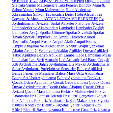
ve Rulosu
Tuval
El İşi & Tekstil Malzemeleri
Örgü İpi
Güpür
Şiş
Takı Yapım Malzemeleri
Takı Pensesi
Boncuk
Mum &
Sabun Yapımı
Mum Malzemeleri
Hobi Aletleri ve
Aksesuarları
Silikon Tabancaları
Diğer Hobi Aletleri
Taş
Boyama & Mozaik
AYDINLATMA VE ELEKTRİK
Ev
Aydınlatmaları
Avizeler
Sarkıt Avizeler
Plafonyer Avizeler
Lambaderler ve Aksesuarları
Lambader
Lambader Başlığı
Lambader Ayağı
Spotlar
Gömme Spotlar
Sıvaüstü Spotlar
Tavan Spotlar
Ampuller
Led Ampul
Halojen Ampul
Tasarruflu Ampul
Rustik Ampul
Akıllı Ampul
Floresan
Ampul
Abajurlar ve Aksesuarları
Abajur
Abajur Şapkaları
Abajur Ayaklığı
Fener ve Işıldaklar
Aplikler
Duvar Aplikleri
Tablo Aplikleri
Banyo Aplikleri
Lamba
Gece Lambaları
Masa
Lambaları
Led Şerit
Armatür
Led Armatür
Led Panel
Tezgah
Altı Aydınlatma
Bahçe Aydınlatma
Dış Mekan Aydınlatmalar
Solar Aydınlatma
Projektör ve Sensörler
Bahçe Aplikleri
Bahçe Feneri ve Meşaleler
Bahçe Masa Üstü Aydınlatma
Bahçe Set Üstü Aydınlatma
Bahçe Aydınlatma Direkleri
Çocuk Odası Aydınlatma
Çocuk Gece Lambası
Çocuk Odası
Duvar Aydınlatmaları
Çocuk Odası Abajuru
Çocuk Odası
Avizesi
Çocuk Masa Lambası
Elektrik Malzemeleri
Priz ve
Anahtarlar
Priz Kutusu
Telefon Prizi
Priz Çerçevesi
Golyat
Priz
Nümeris Priz
Priz
Anahtar Priz
Şalt Malzemeleri
Sigorta
Kutusu
Kontaktör
Elektrik Sigortası
Şalter
Kaçak Akım
Rölesi
Elektrik Sayacı
Uzatma Kablosu ve Grup Priz
Uzatma