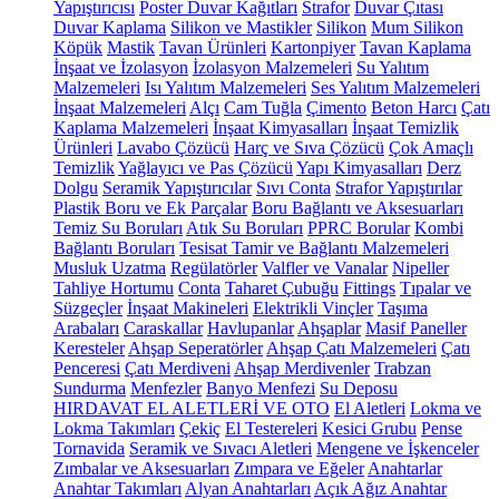
Yapıştırıcısı
Poster Duvar Kağıtları
Strafor
Duvar Çıtası
Duvar Kaplama
Silikon ve Mastikler
Silikon
Mum Silikon
Köpük
Mastik
Tavan Ürünleri
Kartonpiyer
Tavan Kaplama
İnşaat ve İzolasyon
İzolasyon Malzemeleri
Su Yalıtım
Malzemeleri
Isı Yalıtım Malzemeleri
Ses Yalıtım Malzemeleri
İnşaat Malzemeleri
Alçı
Cam Tuğla
Çimento
Beton Harcı
Çatı
Kaplama Malzemeleri
İnşaat Kimyasalları
İnşaat Temizlik
Ürünleri
Lavabo Çözücü
Harç ve Sıva Çözücü
Çok Amaçlı
Temizlik
Yağlayıcı ve Pas Çözücü
Yapı Kimyasalları
Derz
Dolgu
Seramik Yapıştırıcılar
Sıvı Conta
Strafor Yapıştırılar
Plastik Boru ve Ek Parçalar
Boru Bağlantı ve Aksesuarları
Temiz Su Boruları
Atık Su Boruları
PPRC Borular
Kombi
Bağlantı Boruları
Tesisat Tamir ve Bağlantı Malzemeleri
Musluk Uzatma
Regülatörler
Valfler ve Vanalar
Nipeller
Tahliye Hortumu
Conta
Taharet Çubuğu
Fittings
Tıpalar ve
Süzgeçler
İnşaat Makineleri
Elektrikli Vinçler
Taşıma
Arabaları
Caraskallar
Havlupanlar
Ahşaplar
Masif Paneller
Keresteler
Ahşap Seperatörler
Ahşap Çatı Malzemeleri
Çatı
Penceresi
Çatı Merdiveni
Ahşap Merdivenler
Trabzan
Sundurma
Menfezler
Banyo Menfezi
Su Deposu
HIRDAVAT EL ALETLERİ VE OTO
El Aletleri
Lokma ve
Lokma Takımları
Çekiç
El Testereleri
Kesici Grubu
Pense
Tornavida
Seramik ve Sıvacı Aletleri
Mengene ve İşkenceler
Zımbalar ve Aksesuarları
Zımpara ve Eğeler
Anahtarlar
Anahtar Takımları
Alyan Anahtarları
Açık Ağız Anahtar