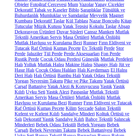
Objeler
Fotoğraf Çerçevesi
Mum
Vazolar
Yapay Çiçekler
Dekoratif Tabak ve Kaseler
Biblo
Şaraplıklar
Tütsülük ve
Buhurdanlık
Mumluklar ve Şamdanlar
Meyvelik
Magnet
Kumbara
Dekoratif Taşlar
Kül Tablası
Nazar Boncuğu
Kitap
Tutucular
Müzik Kutusu
Yatak Tepsisi
Kokulu Taşlar
Ahşap
Dekorasyon Ürünleri
Duvar Süsleri
Cansız Manken
Mutfak
Tekstili
Amerikan Servis
Masa Örtüleri
Mutfak Önlüğü
Mutfak Havlusu ve Kurulama Bezi
Runner
Fırın Eldiveni ve
Tutacak
Raf Örtüsü
Kumaş Peçete
Ev Tekstili
Perde
Stor
Perde
Jaluziler
Tül Perde
Perde Aksesuarları
Fon Perde
Rustik Perde
Çocuk Odası Perdesi
Güneşlik
Mutfak Perdeleri
Halı
Yolluk
Mutfak Halısı
Makine Halısı
Shaggy Halı
Jüt ve
Hasır Halı
Çocuk Odası Halıları
Halı Kaydırmazı
El Halısı
Deri Halı
Halı Örtüsü
Bambu Halı
Yatak Odası Tekstili
Yorgan
Nevresim Takımı
Pike ve Pike Takımı
Yatak Örtüsü
Çarşaf
Battaniye
Yatak Alezi & Koruyucusu
Yastık
Yastık
Kılıfı
Uyku Seti
Yastık Alezi
Paspaslar
Mutfak Tekstili
Amerikan Servis
Masa Örtüleri
Mutfak Önlüğü
Mutfak
Havlusu ve Kurulama Bezi
Runner
Fırın Eldiveni ve Tutacak
Raf Örtüsü
Kumaş Peçete
Kilim
Seccade
Salon Tekstili
Kırlent ve Kırlent Kılıfı
Sandalye Minderi
Koltuk Örtüsü ve
Şalı
Dekoratif Yastık
Sandalye Kılıfı
Bahçe Tekstili
Salıncak
Minderleri
Bebek Odası Tekstili
Bebek Yorganı
Bebek
Çarşafı
Bebek Nevresim Takımı
Bebek Battaniyesi
Bebek
Uyku Seti
Banyo Tekstil
Banyo Paspasları
Banyo Bakım