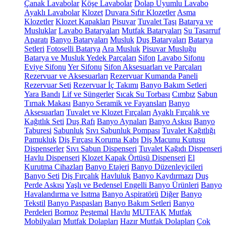
Çanak Lavabolar
Köşe Lavabolar
Dolap Uyumlu Lavabo
Ayaklı Lavabolar
Klozet
Duvara Sıfır Klozetler
Asma
Klozetler
Klozet Kapakları
Pisuvar
Tuvalet Taşı
Batarya ve
Musluklar
Lavabo Bataryaları
Mutfak Bataryaları
Su Tasarruf
Aparatı
Banyo Bataryaları
Musluk
Duş Bataryaları
Batarya
Setleri
Fotoselli Batarya
Ara Musluk
Pisuvar Musluğu
Batarya ve Musluk Yedek Parçaları
Sifon
Lavabo Sifonu
Eviye Sifonu
Yer Sifonu
Sifon Aksesuarları ve Parçaları
Rezervuar ve Aksesuarları
Rezervuar Kumanda Paneli
Rezervuar Seti
Rezervuar İç Takımı
Banyo Bakım Setleri
Yara Bandı
Lif ve Süngerler
Sıcak Su Torbası
Cımbız
Sabun
Tırnak Makası
Banyo Seramik ve Fayansları
Banyo
Aksesuarları
Tuvalet ve Klozet Fırçaları
Ayaklı Fırçalık ve
Kağıtlık Seti
Duş Rafı
Banyo Aynaları
Banyo Askısı
Banyo
Taburesi
Sabunluk
Sıvı Sabunluk Pompası
Tuvalet Kağıtlığı
Pamukluk
Diş Fırçası Koruma Kabı
Diş Macunu Kutusu
Dispenserler
Sıvı Sabun Dispenseri
Tuvalet Kağıdı Dispenseri
Havlu Dispenseri
Klozet Kapak Örtüsü Dispenseri
El
Kurutma Cihazları
Banyo Etajeri
Banyo Düzenleyicileri
Banyo Seti
Diş Fırçalık
Havluluk
Banyo Kaydırmazı
Duş
Perde Askısı
Yaşlı ve Bedensel Engelli Banyo Ürünleri
Banyo
Havalandırma ve Isıtma
Banyo Aspiratörü
Diğer
Banyo
Tekstil
Banyo Paspasları
Banyo Bakım Setleri
Banyo
Perdeleri
Bornoz
Peştemal
Havlu
MUTFAK
Mutfak
Mobilyaları
Mutfak Dolapları
Hazır Mutfak Dolapları
Çok