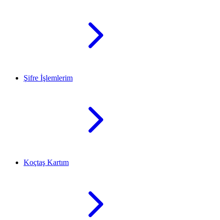
Şifre İşlemlerim
Koçtaş Kartım