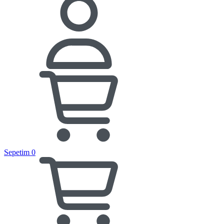
Sepetim
0