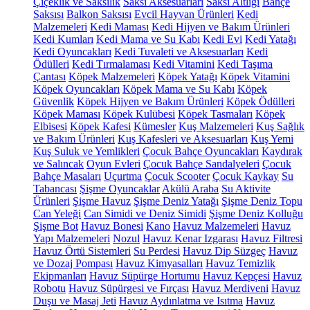
Çiçeklik ve Saksılık
Saksı Aksesuarları
Saksı Altlığı
Bahçe
Saksısı
Balkon Saksısı
Evcil Hayvan Ürünleri
Kedi
Malzemeleri
Kedi Maması
Kedi Hijyen ve Bakım Ürünleri
Kedi Kumları
Kedi Mama ve Su Kabı
Kedi Evi
Kedi Yatağı
Kedi Oyuncakları
Kedi Tuvaleti ve Aksesuarları
Kedi
Ödülleri
Kedi Tırmalaması
Kedi Vitamini
Kedi Taşıma
Çantası
Köpek Malzemeleri
Köpek Yatağı
Köpek Vitamini
Köpek Oyuncakları
Köpek Mama ve Su Kabı
Köpek
Güvenlik
Köpek Hijyen ve Bakım Ürünleri
Köpek Ödülleri
Köpek Maması
Köpek Kulübesi
Köpek Tasmaları
Köpek
Elbisesi
Köpek Kafesi
Kümesler
Kuş Malzemeleri
Kuş Sağlık
ve Bakım Ürünleri
Kuş Kafesleri ve Aksesuarları
Kuş Yemi
Kuş Suluk ve Yemlikleri
Çocuk Bahçe Oyuncakları
Kaydırak
ve Salıncak
Oyun Evleri
Çocuk Bahçe Sandalyeleri
Çocuk
Bahçe Masaları
Uçurtma
Çocuk Scooter
Çocuk Kaykay
Su
Tabancası
Şişme Oyuncaklar
Akülü Araba
Su Aktivite
Ürünleri
Şişme Havuz
Şişme Deniz Yatağı
Şişme Deniz Topu
Can Yeleği
Can Simidi ve Deniz Simidi
Şişme Deniz Kolluğu
Şişme Bot
Havuz Bonesi
Kano
Havuz Malzemeleri
Havuz
Yapı Malzemeleri
Nozul
Havuz Kenar Izgarası
Havuz Filtresi
Havuz Örtü Sistemleri
Su Perdesi
Havuz Dip Süzgeç
Havuz
ve Dozaj Pompası
Havuz Kimyasalları
Havuz Temizlik
Ekipmanları
Havuz Süpürge Hortumu
Havuz Kepçesi
Havuz
Robotu
Havuz Süpürgesi ve Fırçası
Havuz Merdiveni
Havuz
Duşu ve Masaj Jeti
Havuz Aydınlatma ve Isıtma
Havuz