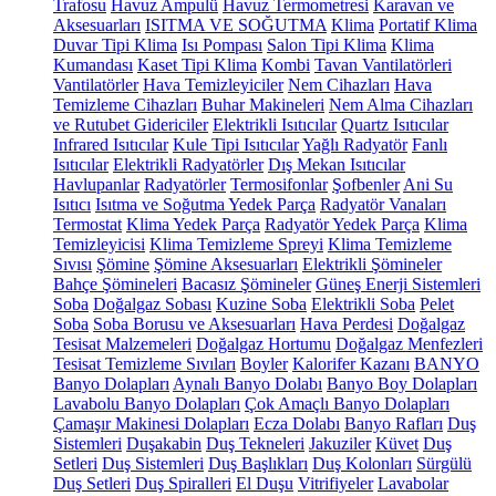
Trafosu
Havuz Ampulü
Havuz Termometresi
Karavan ve
Aksesuarları
ISITMA VE SOĞUTMA
Klima
Portatif Klima
Duvar Tipi Klima
Isı Pompası
Salon Tipi Klima
Klima
Kumandası
Kaset Tipi Klima
Kombi
Tavan Vantilatörleri
Vantilatörler
Hava Temizleyiciler
Nem Cihazları
Hava
Temizleme Cihazları
Buhar Makineleri
Nem Alma Cihazları
ve Rutubet Gidericiler
Elektrikli Isıtıcılar
Quartz Isıtıcılar
Infrared Isıtıcılar
Kule Tipi Isıtıcılar
Yağlı Radyatör
Fanlı
Isıtıcılar
Elektrikli Radyatörler
Dış Mekan Isıtıcılar
Havlupanlar
Radyatörler
Termosifonlar
Şofbenler
Ani Su
Isıtıcı
Isıtma ve Soğutma Yedek Parça
Radyatör Vanaları
Termostat
Klima Yedek Parça
Radyatör Yedek Parça
Klima
Temizleyicisi
Klima Temizleme Spreyi
Klima Temizleme
Sıvısı
Şömine
Şömine Aksesuarları
Elektrikli Şömineler
Bahçe Şömineleri
Bacasız Şömineler
Güneş Enerji Sistemleri
Soba
Doğalgaz Sobası
Kuzine Soba
Elektrikli Soba
Pelet
Soba
Soba Borusu ve Aksesuarları
Hava Perdesi
Doğalgaz
Tesisat Malzemeleri
Doğalgaz Hortumu
Doğalgaz Menfezleri
Tesisat Temizleme Sıvıları
Boyler
Kalorifer Kazanı
BANYO
Banyo Dolapları
Aynalı Banyo Dolabı
Banyo Boy Dolapları
Lavabolu Banyo Dolapları
Çok Amaçlı Banyo Dolapları
Çamaşır Makinesi Dolapları
Ecza Dolabı
Banyo Rafları
Duş
Sistemleri
Duşakabin
Duş Tekneleri
Jakuziler
Küvet
Duş
Setleri
Duş Sistemleri
Duş Başlıkları
Duş Kolonları
Sürgülü
Duş Setleri
Duş Spiralleri
El Duşu
Vitrifiyeler
Lavabolar