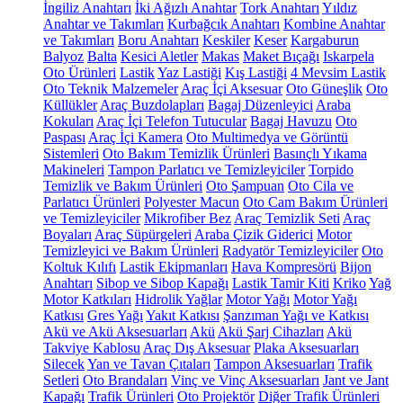
İngiliz Anahtarı
İki Ağızlı Anahtar
Tork Anahtarı
Yıldız
Anahtar ve Takımları
Kurbağcık Anahtarı
Kombine Anahtar
ve Takımları
Boru Anahtarı
Keskiler
Keser
Kargaburun
Balyoz
Balta
Kesici Aletler
Makas
Maket Bıçağı
Iskarpela
Oto Ürünleri
Lastik
Yaz Lastiği
Kış Lastiği
4 Mevsim Lastik
Oto Teknik Malzemeler
Araç İçi Aksesuar
Oto Güneşlik
Oto
Küllükler
Araç Buzdolapları
Bagaj Düzenleyici
Araba
Kokuları
Araç İçi Telefon Tutucular
Bagaj Havuzu
Oto
Paspası
Araç İçi Kamera
Oto Multimedya ve Görüntü
Sistemleri
Oto Bakım Temizlik Ürünleri
Basınçlı Yıkama
Makineleri
Tampon Parlatıcı ve Temizleyiciler
Torpido
Temizlik ve Bakım Ürünleri
Oto Şampuan
Oto Cila ve
Parlatıcı Ürünleri
Polyester Macun
Oto Cam Bakım Ürünleri
ve Temizleyiciler
Mikrofiber Bez
Araç Temizlik Seti
Araç
Boyaları
Araç Süpürgeleri
Araba Çizik Giderici
Motor
Temizleyici ve Bakım Ürünleri
Radyatör Temizleyiciler
Oto
Koltuk Kılıfı
Lastik Ekipmanları
Hava Kompresörü
Bijon
Anahtarı
Sibop ve Sibop Kapağı
Lastik Tamir Kiti
Kriko
Yağ
Motor Katkıları
Hidrolik Yağlar
Motor Yağı
Motor Yağı
Katkısı
Gres Yağı
Yakıt Katkısı
Şanzıman Yağı ve Katkısı
Akü ve Akü Aksesuarları
Akü
Akü Şarj Cihazları
Akü
Takviye Kablosu
Araç Dış Aksesuar
Plaka Aksesuarları
Silecek
Yan ve Tavan Çıtaları
Tampon Aksesuarları
Trafik
Setleri
Oto Brandaları
Vinç ve Vinç Aksesuarları
Jant ve Jant
Kapağı
Trafik Ürünleri
Oto Projektör
Diğer Trafik Ürünleri