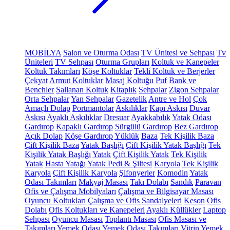
MOBİLYA
Salon ve Oturma Odası
TV Ünitesi ve Sehpası
Tv
Üniteleri
TV Sehpası
Oturma Grupları
Koltuk ve Kanepeler
Koltuk Takımları
Köşe Koltuklar
Tekli Koltuk ve Berjerler
Çekyat
Armut Koltuklar
Masaj Koltuğu
Puf
Bank ve
Benchler
Sallanan Koltuk
Kitaplık
Sehpalar
Zigon Sehpalar
Orta Sehpalar
Yan Sehpalar
Gazetelik
Antre ve Hol
Çok
Amaçlı Dolap
Portmantolar
Askılıklar
Kapı Askısı
Duvar
Askısı
Ayaklı Askılıklar
Dresuar
Ayakkabılık
Yatak Odası
Gardırop
Kapaklı Gardırop
Sürgülü Gardırop
Bez Gardırop
Açık Dolap
Köşe Gardırop
Yüklük
Baza
Tek Kişilik Baza
Çift Kişilik Baza
Yatak Başlığı
Çift Kişilik Yatak Başlığı
Tek
Kişilik Yatak Başlığı
Yatak
Çift Kişilik Yatak
Tek Kişilik
Yatak
Hasta Yatağı
Yatak Pedi & Şiltesi
Karyola
Tek Kişilik
Karyola
Çift Kişilik Karyola
Şifonyerler
Komodin
Yatak
Odası Takımları
Makyaj Masası
Takı Dolabı
Sandık
Paravan
Ofis ve Çalışma Mobilyaları
Çalışma ve Bilgisayar Masası
Oyuncu Koltukları
Çalışma ve Ofis Sandalyeleri
Keson
Ofis
Dolabı
Ofis Koltukları ve Kanepeleri
Ayaklı Küllükler
Laptop
Sehpası
Oyuncu Masası
Toplantı Masası
Ofis Masası ve
Takımları
Yemek Odası
Yemek Odası Takımları
Vitrin
Yemek