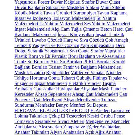
Yapıştırıcısı
Poster Duvar Kağıtları
Strafor
Duvar Çıtası
Duvar Kaplama
Silikon ve Mastikler
Silikon
Mum Silikon
Köpük
Mastik
Tavan Ürünleri
Kartonpiyer
Tavan Kaplama
İnşaat ve İzolasyon
İzolasyon Malzemeleri
Su Yalıtım
Malzemeleri
Isı Yalıtım Malzemeleri
Ses Yalıtım Malzemeleri
İnşaat Malzemeleri
Alçı
Cam Tuğla
Çimento
Beton Harcı
Çatı
Kaplama Malzemeleri
İnşaat Kimyasalları
İnşaat Temizlik
Ürünleri
Lavabo Çözücü
Harç ve Sıva Çözücü
Çok Amaçlı
Temizlik
Yağlayıcı ve Pas Çözücü
Yapı Kimyasalları
Derz
Dolgu
Seramik Yapıştırıcılar
Sıvı Conta
Strafor Yapıştırılar
Plastik Boru ve Ek Parçalar
Boru Bağlantı ve Aksesuarları
Temiz Su Boruları
Atık Su Boruları
PPRC Borular
Kombi
Bağlantı Boruları
Tesisat Tamir ve Bağlantı Malzemeleri
Musluk Uzatma
Regülatörler
Valfler ve Vanalar
Nipeller
Tahliye Hortumu
Conta
Taharet Çubuğu
Fittings
Tıpalar ve
Süzgeçler
İnşaat Makineleri
Elektrikli Vinçler
Taşıma
Arabaları
Caraskallar
Havlupanlar
Ahşaplar
Masif Paneller
Keresteler
Ahşap Seperatörler
Ahşap Çatı Malzemeleri
Çatı
Penceresi
Çatı Merdiveni
Ahşap Merdivenler
Trabzan
Sundurma
Menfezler
Banyo Menfezi
Su Deposu
HIRDAVAT EL ALETLERİ VE OTO
El Aletleri
Lokma ve
Lokma Takımları
Çekiç
El Testereleri
Kesici Grubu
Pense
Tornavida
Seramik ve Sıvacı Aletleri
Mengene ve İşkenceler
Zımbalar ve Aksesuarları
Zımpara ve Eğeler
Anahtarlar
Anahtar Takımları
Alyan Anahtarları
Açık Ağız Anahtar