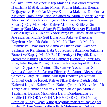
ve Tava
Pizza Makinesi
Krep Makinesi
Basküller
Yiyecek
Hazırlama
Mutfak Tartısı
Mikser
Kıyma Makinesi
Blender
Doğrayıcı ve Rondolar
Meyve Kurutma Makinesi
Dondurma
Makinesi
Hamur Yoğurma Makinesi ve Mutfak Şefleri
Yoğurt
Makinesi
Mutfak Robotu
İçecek Hazırlama
Narenciye
Sıkacağı
Çay Makineleri
Kahve Makinesi
Kettle ve Su
Isıtıcılar
Katı Meyve Sıkacağı
Elektrikli Semaver
Elektrikli
Cezve
Küçük Ev Aletleri Yedek Parça ve Aksesuarları
Mutfak
Aksesuarları
Mutfak Seti
Bulaşıklık
Askı ve Kancalar
Kaydırmaz
Mutfak Sabunluk
Mutfak Havluluk
Mutfak
Seramik ve Fayansları
Saklama ve Düzenleme
Kavanoz
Saklama ve Karıştırma Kabı
Çöp Poşeti
Sebzelikler
Saklama
Bonesi ve Kapağı
Mutfak Raf Düzenleyici
Poşetlik
Kaşıklık
Beslenme Kutusu
Damacana Pompası
Ekmeklik
Sefer Tası
Streç Film
Peçete Yüzüğü
Kavanoz Kapağı
Pipet
Buzdolabı
Poşeti
Doypack
Su Arıtma Cihazları ve Aksesuarları
Su
Arıtma Cihazları
Su Arıtma Filtreleri
Su Arıtma Aksesuarları
ve Yedek Parçaları
Arıtma Musluğu
Endüstriyel Mutfak
Ürünleri
Gıda ve İçecek
Kahve
Filtre Kahve Kağıdı
Türk
Kahvesi
Kapsül Kahve
Filtre Kahve
Çekirdek Kahve
Mutfak
Tezgahları
Laminant Mutfak Tezgahları
Ahşap Mutfak
Tezgahları
Bulaşık Makineleri
Derin Dondurucular
Su
Sebilleri
DEKORASYON VE EV GEREÇLERİ
Yılbaşı
Ürünleri
Yılbaşı Ağacı
Yılbaşı Aydınlatmaları
Yılbaşı Ağacı
Süsleri
Yılbaşı Sepeti
Yılbaşı Parti Malzemeleri
Dekoratif