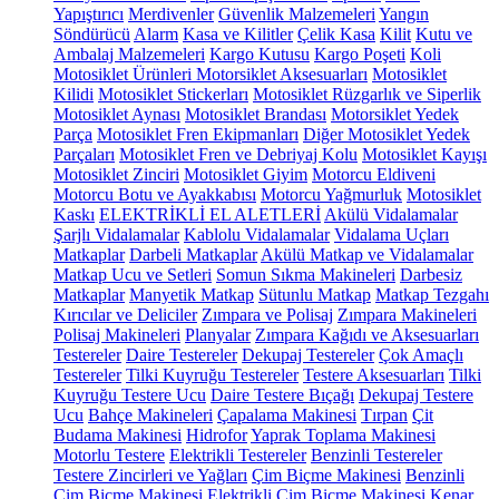
Yapıştırıcı
Merdivenler
Güvenlik Malzemeleri
Yangın
Söndürücü
Alarm
Kasa ve Kilitler
Çelik Kasa
Kilit
Kutu ve
Ambalaj Malzemeleri
Kargo Kutusu
Kargo Poşeti
Koli
Motosiklet Ürünleri
Motorsiklet Aksesuarları
Motosiklet
Kilidi
Motosiklet Stickerları
Motosiklet Rüzgarlık ve Siperlik
Motosiklet Aynası
Motosiklet Brandası
Motorsiklet Yedek
Parça
Motosiklet Fren Ekipmanları
Diğer Motosiklet Yedek
Parçaları
Motosiklet Fren ve Debriyaj Kolu
Motosiklet Kayışı
Motosiklet Zinciri
Motosiklet Giyim
Motorcu Eldiveni
Motorcu Botu ve Ayakkabısı
Motorcu Yağmurluk
Motosiklet
Kaskı
ELEKTRİKLİ EL ALETLERİ
Akülü Vidalamalar
Şarjlı Vidalamalar
Kablolu Vidalamalar
Vidalama Uçları
Matkaplar
Darbeli Matkaplar
Akülü Matkap ve Vidalamalar
Matkap Ucu ve Setleri
Somun Sıkma Makineleri
Darbesiz
Matkaplar
Manyetik Matkap
Sütunlu Matkap
Matkap Tezgahı
Kırıcılar ve Deliciler
Zımpara ve Polisaj
Zımpara Makineleri
Polisaj Makineleri
Planyalar
Zımpara Kağıdı ve Aksesuarları
Testereler
Daire Testereler
Dekupaj Testereler
Çok Amaçlı
Testereler
Tilki Kuyruğu Testereler
Testere Aksesuarları
Tilki
Kuyruğu Testere Ucu
Daire Testere Bıçağı
Dekupaj Testere
Ucu
Bahçe Makineleri
Çapalama Makinesi
Tırpan
Çit
Budama Makinesi
Hidrofor
Yaprak Toplama Makinesi
Motorlu Testere
Elektrikli Testereler
Benzinli Testereler
Testere Zincirleri ve Yağları
Çim Biçme Makinesi
Benzinli
Çim Biçme Makinesi
Elektrikli Çim Biçme Makinesi
Kenar