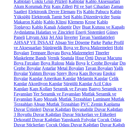
Kabloları
Çoklu Grup Prizleri
Kablolar
Kablo Aksesuarları
Akım Korumalı Priz
Kapı Zilleri
Pil ve Şarj Cihazları
Zaman
Saatleri
Elektronik Devre Elemanı
Fiş
Kablo Pabucu
Kablo
Yüksüğü
Elektronik Tamir Seti
Kablo Düzenleyiciler
Susta
Makaron Kablo
Kablo Klipsi
Klemens
Kroşe
Kablo
Toplayıcı
Kablo Kanalı
Adaptör
Duy
Buat Kutusu ve Kapağı
Aydınlatma Halatları ve Zincirleri
Enerji Sistemleri
Güneş
Paneli
Lityum Akü
Jel Akü
İnverter
Tavan Vantilatörleri
AHŞAP VE İNŞAAT
Ahşap Yer Döşeme
Parke
Parke Profil
ve Aksesuarları
Süpürgelik
Boya ve Boya Malzemeleri
Hobi
Boyaları
Tempare Boyası
Boya Malzemeleri
Tinerler
Maskeleme Bandı
Vernik
Spatula
Hışır Örtü
Duvar Macunu
Boya Fırçaları
Boya Rulosu
Mala
Boya
İç Cephe Boyalar
Dış
Cephe Boyalar
Astarlar
Metal Boyaları
Tavan Boyaları
Yağlı
Boyalar
Yalıtım Boyası
Sprey Boya
Kapı Boyası
Epoksi
Boyalar
Kapılar
Amerikan Kapılar
Melamin Kapılar
Çelik
Kapılar
Akordiyon Kapılar
Sürgülü Kapılar
Acil Çıkış
Kapıları
Kapı Kolları
Seramik ve Fayans
Banyo Seramik ve
Fayansları
Yer Seramik ve Fayansları
Mutfak Seramik ve
Fayansları
Karo
Mozaik
Mutfak Tezgahları
Laminant Mutfak
Tezgahları
Ahşap Mutfak Tezgahları
PVC Zemin Kaplama
Duvar Ürünleri
Duvar Kağıtları
Boyanabilir Duvar Kağıtları
3 Boyutlu Duvar Kağıtları
Duvar Stickerları ve Etiketleri
Dekoratif Duvar Kağıtları
Yapışkanlı Folyolar
Çocuk Odası
Duvar Stickerları
Çocuk Odası Duvar Kağıtları
Duvar Kağıdı