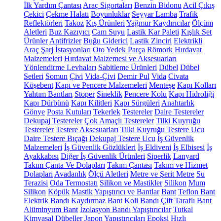
İlk Yardım Çantası
Araç Sigortaları
Benzin Bidonu
Acil Çıkış
Çekici
Çekme Halatı
Boyunluklar
Seyyar Lamba
Trafik
Reflektörleri
Takoz
Kış Ürünleri
Yağmur Kaydırıcılar
Ölçüm
Aletleri
Buz Kazıyıcı
Cam Suyu
Lastik Kar Paleti
Kışlık Set
Ürünler
Antifrizler
Buğu Giderici
Lastik Zinciri
Elektrikli
Araç Şarj İstasyonları
Oto Yedek Parça
Römork
Hırdavat
Malzemeleri
Hırdavat Malzemesi ve Aksesuarları
Yönlendirme Levhaları
Sabitleme Ürünleri
Dübel
Dübel
Setleri
Somun
Çivi
Vida-Çivi
Demir Pul
Vida
Civata
Köşebent
Kapı ve Pencere Malzemeleri
Menteşe
Kapı Kolları
Yalıtım Bantları
Stoper
Sineklik
Pencere Kolu
Kapı Hidroliği
Kapı Dürbünü
Kapı Kilitleri
Kapı Sürgüleri
Anahtarlık
Gönye
Posta Kutuları
Tekerlek
Testereler
Daire Testereler
Dekupaj Testereler
Çok Amaçlı Testereler
Tilki Kuyruğu
Testereler
Testere Aksesuarları
Tilki Kuyruğu Testere Ucu
Daire Testere Bıçağı
Dekupaj Testere Ucu
İş Güvenlik
Malzemeleri
İş Güvenlik Gözlükleri
İş Eldiveni
İş Elbisesi
İş
Ayakkabısı
Diğer İş Güvenlik Ürünleri
Siperlik
Lanyard
Takım Çanta Ve Dolapları
Takım Çantası
Takım ve Hizmet
Dolapları
Avadanlık
Ölçü Aletleri
Metre ve Şerit Metre
Su
Terazisi
Oda Termostatı
Silikon ve Mastikler
Silikon
Mum
Silikon
Köpük
Mastik
Yapıştırıcı ve Bantlar
Bant
Teflon Bant
Elektrik Bandı
Kaydırmaz Bant
Koli Bandı
Çift Taraflı Bant
Alüminyum Bant
İzolasyon Bandı
Yapıştırıcılar
Tutkal
Kimyasal Dübeller
Japon Yapıştırıcıları
Epoksi
Hızlı