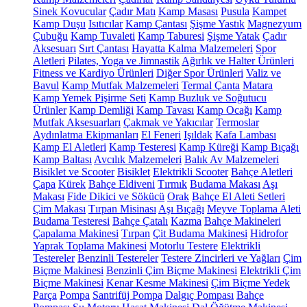
Sinek Kovucular
Çadır Matı
Kamp Masası
Pusula
Kampet
Kamp Duşu
Isıtıcılar
Kamp Çantası
Şişme Yastık
Magnezyum
Çubuğu
Kamp Tuvaleti
Kamp Taburesi
Şişme Yatak
Çadır
Aksesuarı
Sırt Çantası
Hayatta Kalma Malzemeleri
Spor
Aletleri
Pilates, Yoga ve Jimnastik
Ağırlık ve Halter Ürünleri
Fitness ve Kardiyo Ürünleri
Diğer Spor Ürünleri
Valiz ve
Bavul
Kamp Mutfak Malzemeleri
Termal Çanta
Matara
Kamp Yemek Pişirme Seti
Kamp Buzluk ve Soğutucu
Ürünler
Kamp Demliği
Kamp Tavası
Kamp Ocağı
Kamp
Mutfak Aksesuarları
Çakmak ve Yakıcılar
Termoslar
Aydınlatma Ekipmanları
El Feneri
Işıldak
Kafa Lambası
Kamp El Aletleri
Kamp Testeresi
Kamp Küreği
Kamp Bıçağı
Kamp Baltası
Avcılık Malzemeleri
Balık Av Malzemeleri
Bisiklet ve Scooter
Bisiklet
Elektrikli Scooter
Bahçe Aletleri
Çapa
Kürek
Bahçe Eldiveni
Tırmık
Budama Makası
Aşı
Makası
Fide Dikici ve Sökücü
Orak
Bahçe El Aleti Setleri
Çim Makası
Tırpan Misinası
Aşı Bıçağı
Meyve Toplama Aleti
Budama Testeresi
Bahçe Çatalı
Kazma
Bahçe Makineleri
Çapalama Makinesi
Tırpan
Çit Budama Makinesi
Hidrofor
Yaprak Toplama Makinesi
Motorlu Testere
Elektrikli
Testereler
Benzinli Testereler
Testere Zincirleri ve Yağları
Çim
Biçme Makinesi
Benzinli Çim Biçme Makinesi
Elektrikli Çim
Biçme Makinesi
Kenar Kesme Makinesi
Çim Biçme Yedek
Parça
Pompa
Santrifüj Pompa
Dalgıç Pompası
Bahçe