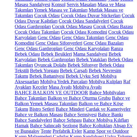
Masası Sandalyesi
Konsol
Servis Masaları
Masa ve Masa
Takımları
Yemek Masası ve Takımları
Mutfak Masası ve
Takımları
Çocuk Odası
Çocuk Odası Duvar Stickerları
Çocuk
Odası Duvar Kağıtları
Çocuk Odası Sandalyeleri
Çocuk
Odası Gardıropları
Çocuk Odası Masası
Çocuk Odası Bazası
Çocuk Odası Takımları
Çocuk Odası Komodini
Çocuk Odası
Karyolaları
Genç Odası
Genç Odası Takımları
Genç Odası
Komodini
Genç Odası Şifonyerleri
Genç Odası Bazaları
Genç Odası Gardıropları
Genç Odası Karyolaları
Ranza
Bebek Odası
Bebek Beşikleri
Mama Sandalyesi
Bebek
Karyolaları
Bebek Gardıropları
Bebek Yatakları
Bebek Odası
Takımları
Oyuncak Dolabı
Bebek Şifonyer
Bebek Odası
Tekstili
Bebek Yorganı
Bebek Çarşafı
Bebek Nevresim
Takımı
Bebek Battaniyesi
Bebek Uyku Seti
Mobilya
Aksesuarları
Mobilya Yedek Parçaları
Mobilya Kulpları
Raf
Ayakları
Keçeler
Masa Ayağı
Mobilya Ayağı
BAHÇE,BALKON VE OUTDOOR
Bahçe Mobilyaları
Bahçe Takımları
Balkon ve Bahçe Oturma Grubu
Bahçe ve
Balkon Yemek Masası Takımları
Balkon ve Bahçe Köşe
Takımı
Bistro Setleri
Bahçe Minderi
Çardak ve Kameriyeler
Bahçe ve Balkon Masası
Bahçe Şemsiyesi
Bahçe Bankı
Bahçe Sandalyeleri
Bahçe Sehpası
Bahçe Mobilya Kılıfları
Hamak
Bahçe Salıncağı
Şezlong
Bahçe Koltukları
Ahşap Ev
ve Bungalov
Tente
Prefabrik Evler
Kamp Spor ve Outdoor
Kamp Malzemeleri
Çadırlar
Kamp Sandalyesi
Uyku Tulumu