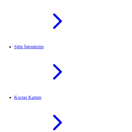
Şifre İşlemlerim
Koçtaş Kartım