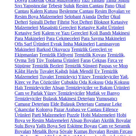
Dosya
Etiketlik
Okul Malzemeleri
Yazı Tahtası
Tahta Silgisi
Sıvı Yapıştırıcılar
Tebeşir
Suluk
Resim Çantası
Pano
Okul
Çantası
Kalem Kutusu
Beslenme Çantası
Resim Boyaları ve
Resim Boya Malzemeleri
Selobant
Ajanda
Defter
Okul
Defteri
Spiralli Defter
Fihrist
Not Defteri
Bloknot
Kırtasiye
Malzemeleri
Masaüstü Gereçleri
Kırtasiye Kağıt Ürünleri
Kırtasiye Seti
Kalem ve Yazı Gereçleri
Koli Bandı Makinesi
Para Makineleri
Para Çekmeceleri
Para Sayma Makineleri
Ofis Sarf Ürünleri
Evrak İmha Makineleri
Laminasyon
Makineleri
Barkod Okuyucu
Temizlik Gereçleri ve
Ekipmanları
Temizlik Eldiveni
Temizlik Kovası
Temizlik,
Ovma Teli
Tüy Toplama Ürünleri
Faraş
Çekpas
Fırça ve
Süpürge
Temizlik Bezleri
Temizlik Süngeri
Paspas ve Mop
Kâğıt Havlu
Tuvalet Kağıdı
Islak Mendil
Ev Temizlik
Malzemeleri
Tuvalet Temizleyici
Yüzey Temizleyiciler
Yağ,
Kireç ve Pas Çözücüler
Çubuklu Oda Kokusu
Oda Kokusu
Halı Temizleyiciler
Ahşap Temizleyiciler ve Bakım Ürünleri
Cam ve Parlak Yüzey Temizleyiciler
Mutfak ve Banyo
Temizleyiciler
Bulaşık Makinesi Deterjanı
Yumuşatıcı
Çamaşır Deterjanı
Elde Bulaşık Deterjanı
Çamaşır Leke
Çıkarıcılar
Kolonya
Pazar Arabası ve Çantası
Eğlence
Ürünleri
Parti Malzemeleri
Puzzle
Hobi Malzemeleri
Hobi
Boya ve Resim Malzemeleri
Ahşap Boyaları
Akrilik Boyalar
Sulu Boya
Yağlı Boya Seti
Eskitme Boyası
Cam ve Seramik
Boyaları
Metalik Boya
Şövale
Kumaş Boyaları
Resim Fırçası