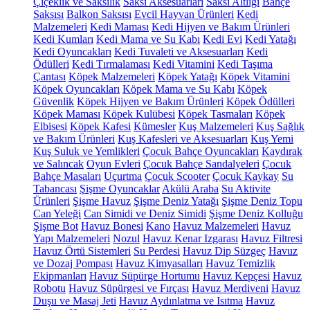
Çiçeklik ve Saksılık
Saksı Aksesuarları
Saksı Altlığı
Bahçe
Saksısı
Balkon Saksısı
Evcil Hayvan Ürünleri
Kedi
Malzemeleri
Kedi Maması
Kedi Hijyen ve Bakım Ürünleri
Kedi Kumları
Kedi Mama ve Su Kabı
Kedi Evi
Kedi Yatağı
Kedi Oyuncakları
Kedi Tuvaleti ve Aksesuarları
Kedi
Ödülleri
Kedi Tırmalaması
Kedi Vitamini
Kedi Taşıma
Çantası
Köpek Malzemeleri
Köpek Yatağı
Köpek Vitamini
Köpek Oyuncakları
Köpek Mama ve Su Kabı
Köpek
Güvenlik
Köpek Hijyen ve Bakım Ürünleri
Köpek Ödülleri
Köpek Maması
Köpek Kulübesi
Köpek Tasmaları
Köpek
Elbisesi
Köpek Kafesi
Kümesler
Kuş Malzemeleri
Kuş Sağlık
ve Bakım Ürünleri
Kuş Kafesleri ve Aksesuarları
Kuş Yemi
Kuş Suluk ve Yemlikleri
Çocuk Bahçe Oyuncakları
Kaydırak
ve Salıncak
Oyun Evleri
Çocuk Bahçe Sandalyeleri
Çocuk
Bahçe Masaları
Uçurtma
Çocuk Scooter
Çocuk Kaykay
Su
Tabancası
Şişme Oyuncaklar
Akülü Araba
Su Aktivite
Ürünleri
Şişme Havuz
Şişme Deniz Yatağı
Şişme Deniz Topu
Can Yeleği
Can Simidi ve Deniz Simidi
Şişme Deniz Kolluğu
Şişme Bot
Havuz Bonesi
Kano
Havuz Malzemeleri
Havuz
Yapı Malzemeleri
Nozul
Havuz Kenar Izgarası
Havuz Filtresi
Havuz Örtü Sistemleri
Su Perdesi
Havuz Dip Süzgeç
Havuz
ve Dozaj Pompası
Havuz Kimyasalları
Havuz Temizlik
Ekipmanları
Havuz Süpürge Hortumu
Havuz Kepçesi
Havuz
Robotu
Havuz Süpürgesi ve Fırçası
Havuz Merdiveni
Havuz
Duşu ve Masaj Jeti
Havuz Aydınlatma ve Isıtma
Havuz