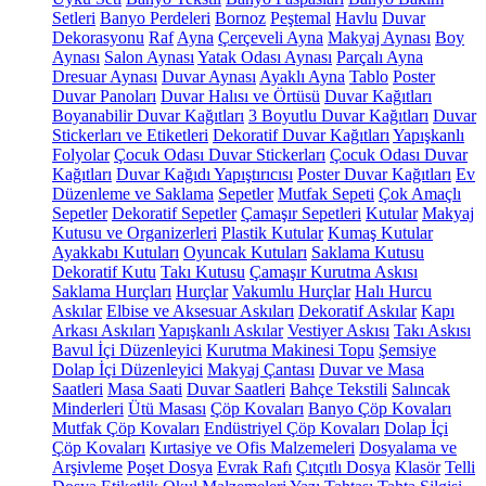
Setleri
Banyo Perdeleri
Bornoz
Peştemal
Havlu
Duvar
Dekorasyonu
Raf
Ayna
Çerçeveli Ayna
Makyaj Aynası
Boy
Aynası
Salon Aynası
Yatak Odası Aynası
Parçalı Ayna
Dresuar Aynası
Duvar Aynası
Ayaklı Ayna
Tablo
Poster
Duvar Panoları
Duvar Halısı ve Örtüsü
Duvar Kağıtları
Boyanabilir Duvar Kağıtları
3 Boyutlu Duvar Kağıtları
Duvar
Stickerları ve Etiketleri
Dekoratif Duvar Kağıtları
Yapışkanlı
Folyolar
Çocuk Odası Duvar Stickerları
Çocuk Odası Duvar
Kağıtları
Duvar Kağıdı Yapıştırıcısı
Poster Duvar Kağıtları
Ev
Düzenleme ve Saklama
Sepetler
Mutfak Sepeti
Çok Amaçlı
Sepetler
Dekoratif Sepetler
Çamaşır Sepetleri
Kutular
Makyaj
Kutusu ve Organizerleri
Plastik Kutular
Kumaş Kutular
Ayakkabı Kutuları
Oyuncak Kutuları
Saklama Kutusu
Dekoratif Kutu
Takı Kutusu
Çamaşır Kurutma Askısı
Saklama Hurçları
Hurçlar
Vakumlu Hurçlar
Halı Hurcu
Askılar
Elbise ve Aksesuar Askıları
Dekoratif Askılar
Kapı
Arkası Askıları
Yapışkanlı Askılar
Vestiyer Askısı
Takı Askısı
Bavul İçi Düzenleyici
Kurutma Makinesi Topu
Şemsiye
Dolap İçi Düzenleyici
Makyaj Çantası
Duvar ve Masa
Saatleri
Masa Saati
Duvar Saatleri
Bahçe Tekstili
Salıncak
Minderleri
Ütü Masası
Çöp Kovaları
Banyo Çöp Kovaları
Mutfak Çöp Kovaları
Endüstriyel Çöp Kovaları
Dolap İçi
Çöp Kovaları
Kırtasiye ve Ofis Malzemeleri
Dosyalama ve
Arşivleme
Poşet Dosya
Evrak Rafı
Çıtçıtlı Dosya
Klasör
Telli