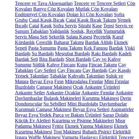
Tencere ve Tava Aksesuarları
Tencere ve Tencere Setleri
Çöp
Kovaları
Banyo Çöp Kovaları
Mutfak Çöp Kovaları
Endüstriyel Çöp Kovaları
Dolap İçi Çöp Kovaları
Sofra
Grubu
Çatal,Kaşık,Bıçak
Çatal Kaşık Bıçak Takımı
Yemek
Bıçağı
Çatal
Kaşık
Sofra Servis
Sürahi
Kase
Tepsi
Servis ve
Sunum Tabakları
Yağdanlık
Sosluk, Reçellik
Yumurtalık
Servis Maşa Seti
Şekerlik
Salata Kasesi
Peçetelik
Karaf
Kürdanlık
Çerezlik
Baharat Takımı
Bardak Altlığı
Ekmek
Sepeti
Pasta Sunumu
Pasta Takımı
Kek Fanusu
Bardak
Viski
Bardağı
Su Bardağı
Meşrubat Bardağı
Rakı Bardağı
Kadeh
Bardak Seti
Bira Bardağı
Shot Bardağı
Çay ve Kahve
Sunumu
Sütlük
Kahve Fincanı
Kupa
Fincan Takımı
Çay
Tabakları
Çay Setleri
Çay Fincanı
Çay Bardağı
Çay Kaşığı
Yemek Takımları
Tabaklar
Kahvaltı Takımları
Suluk ve
Matara
Beyaz Eşya
Fırın
Mikrodalga Fırınlar
Mini Fırınlar
Buzdolabı
Çamaşır Makinesi
Ocak
Ankastre Ürünleri
Ankastre Setler
Ankastre Ocaklar
Ankastre Fırınlar
Ankastre
Davlumbazlar
Bulaşık Makineleri
Kurutma Makinesi
Derin
Dondurucular
Su Sebilleri
Mini Buzdolabı
Davlumbazlar
Kurutmalı Çamaşır Makinesi
Beyaz Eşya Setleri
Aspiratörler
Beyaz Eşya Yedek Parça ve Bakım Ürünleri
Şarap Dolabı
Küçük Ev Aletleri
Kızartma ve Pişirme Makineleri
Mısır
Patlatma Makinesi
Fritöz
Ekmek Yapma Makinesi
Ekmek
Kızartma Makinesi
Tost Makinesi
Buharlı Pişirici
Elektrikli
Izgara
Waffle Makinesi
Yumurta Haşlayıcı
Elektrikli Tencere