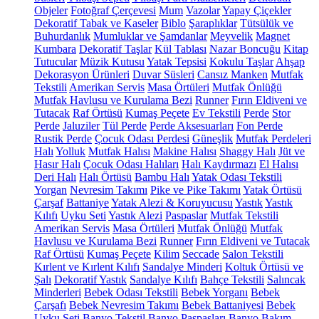
Objeler
Fotoğraf Çerçevesi
Mum
Vazolar
Yapay Çiçekler
Dekoratif Tabak ve Kaseler
Biblo
Şaraplıklar
Tütsülük ve
Buhurdanlık
Mumluklar ve Şamdanlar
Meyvelik
Magnet
Kumbara
Dekoratif Taşlar
Kül Tablası
Nazar Boncuğu
Kitap
Tutucular
Müzik Kutusu
Yatak Tepsisi
Kokulu Taşlar
Ahşap
Dekorasyon Ürünleri
Duvar Süsleri
Cansız Manken
Mutfak
Tekstili
Amerikan Servis
Masa Örtüleri
Mutfak Önlüğü
Mutfak Havlusu ve Kurulama Bezi
Runner
Fırın Eldiveni ve
Tutacak
Raf Örtüsü
Kumaş Peçete
Ev Tekstili
Perde
Stor
Perde
Jaluziler
Tül Perde
Perde Aksesuarları
Fon Perde
Rustik Perde
Çocuk Odası Perdesi
Güneşlik
Mutfak Perdeleri
Halı
Yolluk
Mutfak Halısı
Makine Halısı
Shaggy Halı
Jüt ve
Hasır Halı
Çocuk Odası Halıları
Halı Kaydırmazı
El Halısı
Deri Halı
Halı Örtüsü
Bambu Halı
Yatak Odası Tekstili
Yorgan
Nevresim Takımı
Pike ve Pike Takımı
Yatak Örtüsü
Çarşaf
Battaniye
Yatak Alezi & Koruyucusu
Yastık
Yastık
Kılıfı
Uyku Seti
Yastık Alezi
Paspaslar
Mutfak Tekstili
Amerikan Servis
Masa Örtüleri
Mutfak Önlüğü
Mutfak
Havlusu ve Kurulama Bezi
Runner
Fırın Eldiveni ve Tutacak
Raf Örtüsü
Kumaş Peçete
Kilim
Seccade
Salon Tekstili
Kırlent ve Kırlent Kılıfı
Sandalye Minderi
Koltuk Örtüsü ve
Şalı
Dekoratif Yastık
Sandalye Kılıfı
Bahçe Tekstili
Salıncak
Minderleri
Bebek Odası Tekstili
Bebek Yorganı
Bebek
Çarşafı
Bebek Nevresim Takımı
Bebek Battaniyesi
Bebek
Uyku Seti
Banyo Tekstil
Banyo Paspasları
Banyo Bakım