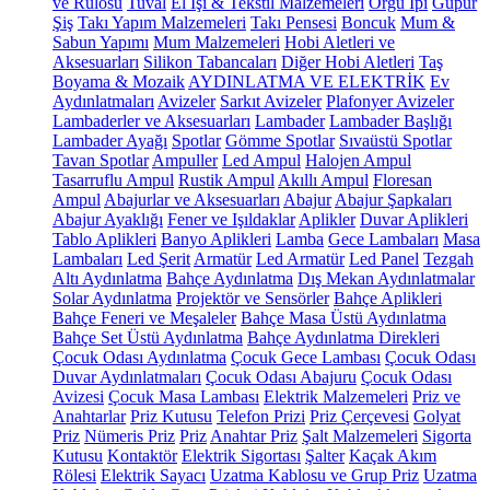
ve Rulosu
Tuval
El İşi & Tekstil Malzemeleri
Örgü İpi
Güpür
Şiş
Takı Yapım Malzemeleri
Takı Pensesi
Boncuk
Mum &
Sabun Yapımı
Mum Malzemeleri
Hobi Aletleri ve
Aksesuarları
Silikon Tabancaları
Diğer Hobi Aletleri
Taş
Boyama & Mozaik
AYDINLATMA VE ELEKTRİK
Ev
Aydınlatmaları
Avizeler
Sarkıt Avizeler
Plafonyer Avizeler
Lambaderler ve Aksesuarları
Lambader
Lambader Başlığı
Lambader Ayağı
Spotlar
Gömme Spotlar
Sıvaüstü Spotlar
Tavan Spotlar
Ampuller
Led Ampul
Halojen Ampul
Tasarruflu Ampul
Rustik Ampul
Akıllı Ampul
Floresan
Ampul
Abajurlar ve Aksesuarları
Abajur
Abajur Şapkaları
Abajur Ayaklığı
Fener ve Işıldaklar
Aplikler
Duvar Aplikleri
Tablo Aplikleri
Banyo Aplikleri
Lamba
Gece Lambaları
Masa
Lambaları
Led Şerit
Armatür
Led Armatür
Led Panel
Tezgah
Altı Aydınlatma
Bahçe Aydınlatma
Dış Mekan Aydınlatmalar
Solar Aydınlatma
Projektör ve Sensörler
Bahçe Aplikleri
Bahçe Feneri ve Meşaleler
Bahçe Masa Üstü Aydınlatma
Bahçe Set Üstü Aydınlatma
Bahçe Aydınlatma Direkleri
Çocuk Odası Aydınlatma
Çocuk Gece Lambası
Çocuk Odası
Duvar Aydınlatmaları
Çocuk Odası Abajuru
Çocuk Odası
Avizesi
Çocuk Masa Lambası
Elektrik Malzemeleri
Priz ve
Anahtarlar
Priz Kutusu
Telefon Prizi
Priz Çerçevesi
Golyat
Priz
Nümeris Priz
Priz
Anahtar Priz
Şalt Malzemeleri
Sigorta
Kutusu
Kontaktör
Elektrik Sigortası
Şalter
Kaçak Akım
Rölesi
Elektrik Sayacı
Uzatma Kablosu ve Grup Priz
Uzatma