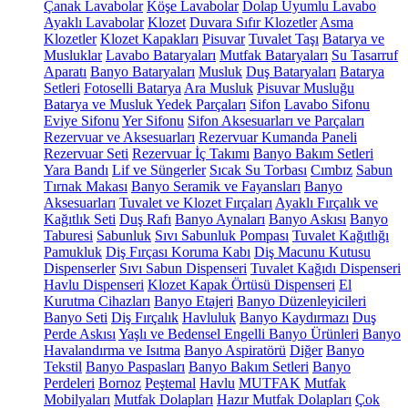
Çanak Lavabolar
Köşe Lavabolar
Dolap Uyumlu Lavabo
Ayaklı Lavabolar
Klozet
Duvara Sıfır Klozetler
Asma
Klozetler
Klozet Kapakları
Pisuvar
Tuvalet Taşı
Batarya ve
Musluklar
Lavabo Bataryaları
Mutfak Bataryaları
Su Tasarruf
Aparatı
Banyo Bataryaları
Musluk
Duş Bataryaları
Batarya
Setleri
Fotoselli Batarya
Ara Musluk
Pisuvar Musluğu
Batarya ve Musluk Yedek Parçaları
Sifon
Lavabo Sifonu
Eviye Sifonu
Yer Sifonu
Sifon Aksesuarları ve Parçaları
Rezervuar ve Aksesuarları
Rezervuar Kumanda Paneli
Rezervuar Seti
Rezervuar İç Takımı
Banyo Bakım Setleri
Yara Bandı
Lif ve Süngerler
Sıcak Su Torbası
Cımbız
Sabun
Tırnak Makası
Banyo Seramik ve Fayansları
Banyo
Aksesuarları
Tuvalet ve Klozet Fırçaları
Ayaklı Fırçalık ve
Kağıtlık Seti
Duş Rafı
Banyo Aynaları
Banyo Askısı
Banyo
Taburesi
Sabunluk
Sıvı Sabunluk Pompası
Tuvalet Kağıtlığı
Pamukluk
Diş Fırçası Koruma Kabı
Diş Macunu Kutusu
Dispenserler
Sıvı Sabun Dispenseri
Tuvalet Kağıdı Dispenseri
Havlu Dispenseri
Klozet Kapak Örtüsü Dispenseri
El
Kurutma Cihazları
Banyo Etajeri
Banyo Düzenleyicileri
Banyo Seti
Diş Fırçalık
Havluluk
Banyo Kaydırmazı
Duş
Perde Askısı
Yaşlı ve Bedensel Engelli Banyo Ürünleri
Banyo
Havalandırma ve Isıtma
Banyo Aspiratörü
Diğer
Banyo
Tekstil
Banyo Paspasları
Banyo Bakım Setleri
Banyo
Perdeleri
Bornoz
Peştemal
Havlu
MUTFAK
Mutfak
Mobilyaları
Mutfak Dolapları
Hazır Mutfak Dolapları
Çok