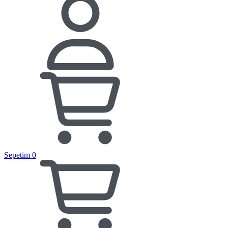
Sepetim
0