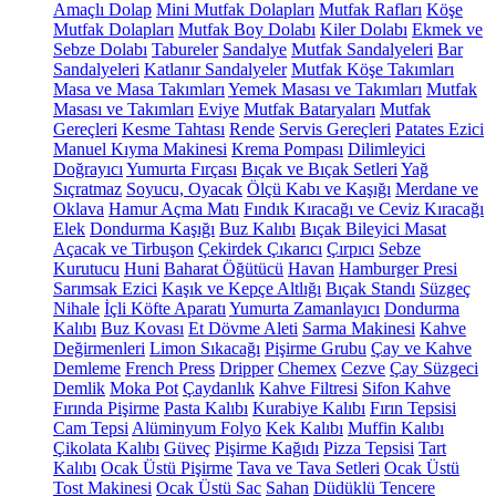
Amaçlı Dolap
Mini Mutfak Dolapları
Mutfak Rafları
Köşe
Mutfak Dolapları
Mutfak Boy Dolabı
Kiler Dolabı
Ekmek ve
Sebze Dolabı
Tabureler
Sandalye
Mutfak Sandalyeleri
Bar
Sandalyeleri
Katlanır Sandalyeler
Mutfak Köşe Takımları
Masa ve Masa Takımları
Yemek Masası ve Takımları
Mutfak
Masası ve Takımları
Eviye
Mutfak Bataryaları
Mutfak
Gereçleri
Kesme Tahtası
Rende
Servis Gereçleri
Patates Ezici
Manuel Kıyma Makinesi
Krema Pompası
Dilimleyici
Doğrayıcı
Yumurta Fırçası
Bıçak ve Bıçak Setleri
Yağ
Sıçratmaz
Soyucu, Oyacak
Ölçü Kabı ve Kaşığı
Merdane ve
Oklava
Hamur Açma Matı
Fındık Kıracağı ve Ceviz Kıracağı
Elek
Dondurma Kaşığı
Buz Kalıbı
Bıçak Bileyici Masat
Açacak ve Tirbuşon
Çekirdek Çıkarıcı
Çırpıcı
Sebze
Kurutucu
Huni
Baharat Öğütücü
Havan
Hamburger Presi
Sarımsak Ezici
Kaşık ve Kepçe Altlığı
Bıçak Standı
Süzgeç
Nihale
İçli Köfte Aparatı
Yumurta Zamanlayıcı
Dondurma
Kalıbı
Buz Kovası
Et Dövme Aleti
Sarma Makinesi
Kahve
Değirmenleri
Limon Sıkacağı
Pişirme Grubu
Çay ve Kahve
Demleme
French Press
Dripper
Chemex
Cezve
Çay Süzgeci
Demlik
Moka Pot
Çaydanlık
Kahve Filtresi
Sifon Kahve
Fırında Pişirme
Pasta Kalıbı
Kurabiye Kalıbı
Fırın Tepsisi
Cam Tepsi
Alüminyum Folyo
Kek Kalıbı
Muffin Kalıbı
Çikolata Kalıbı
Güveç
Pişirme Kağıdı
Pizza Tepsisi
Tart
Kalıbı
Ocak Üstü Pişirme
Tava ve Tava Setleri
Ocak Üstü
Tost Makinesi
Ocak Üstü Sac
Sahan
Düdüklü Tencere