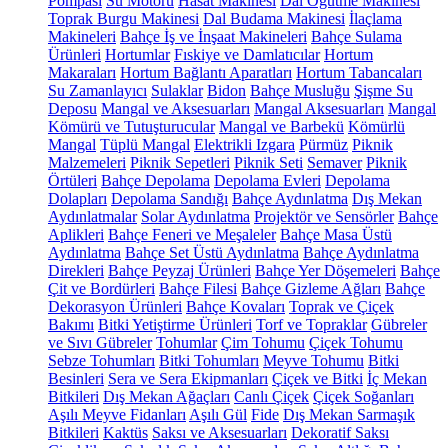
Pompası
Su Motoru
Hasat Makinesi
Dal Öğütme Makinesi
Toprak Burgu Makinesi
Dal Budama Makinesi
İlaçlama
Makineleri
Bahçe İş ve İnşaat Makineleri
Bahçe Sulama
Ürünleri
Hortumlar
Fıskiye ve Damlatıcılar
Hortum
Makaraları
Hortum Bağlantı Aparatları
Hortum Tabancaları
Su Zamanlayıcı
Sulaklar
Bidon
Bahçe Musluğu
Şişme Su
Deposu
Mangal ve Aksesuarları
Mangal Aksesuarları
Mangal
Kömürü ve Tutuşturucular
Mangal ve Barbekü
Kömürlü
Mangal
Tüplü Mangal
Elektrikli Izgara
Pürmüz
Piknik
Malzemeleri
Piknik Sepetleri
Piknik Seti
Semaver
Piknik
Örtüleri
Bahçe Depolama
Depolama Evleri
Depolama
Dolapları
Depolama Sandığı
Bahçe Aydınlatma
Dış Mekan
Aydınlatmalar
Solar Aydınlatma
Projektör ve Sensörler
Bahçe
Aplikleri
Bahçe Feneri ve Meşaleler
Bahçe Masa Üstü
Aydınlatma
Bahçe Set Üstü Aydınlatma
Bahçe Aydınlatma
Direkleri
Bahçe Peyzaj Ürünleri
Bahçe Yer Döşemeleri
Bahçe
Çit ve Bordürleri
Bahçe Filesi
Bahçe Gizleme Ağları
Bahçe
Dekorasyon Ürünleri
Bahçe Kovaları
Toprak ve Çiçek
Bakımı
Bitki Yetiştirme Ürünleri
Torf ve Topraklar
Gübreler
ve Sıvı Gübreler
Tohumlar
Çim Tohumu
Çiçek Tohumu
Sebze Tohumları
Bitki Tohumları
Meyve Tohumu
Bitki
Besinleri
Sera ve Sera Ekipmanları
Çiçek ve Bitki
İç Mekan
Bitkileri
Dış Mekan Ağaçları
Canlı Çiçek
Çiçek Soğanları
Aşılı Meyve Fidanları
Aşılı Gül
Fide
Dış Mekan Sarmaşık
Bitkileri
Kaktüs
Saksı ve Aksesuarları
Dekoratif Saksı