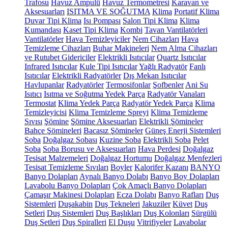
Trafosu
Havuz Ampulü
Havuz Termometresi
Karavan ve
Aksesuarları
ISITMA VE SOĞUTMA
Klima
Portatif Klima
Duvar Tipi Klima
Isı Pompası
Salon Tipi Klima
Klima
Kumandası
Kaset Tipi Klima
Kombi
Tavan Vantilatörleri
Vantilatörler
Hava Temizleyiciler
Nem Cihazları
Hava
Temizleme Cihazları
Buhar Makineleri
Nem Alma Cihazları
ve Rutubet Gidericiler
Elektrikli Isıtıcılar
Quartz Isıtıcılar
Infrared Isıtıcılar
Kule Tipi Isıtıcılar
Yağlı Radyatör
Fanlı
Isıtıcılar
Elektrikli Radyatörler
Dış Mekan Isıtıcılar
Havlupanlar
Radyatörler
Termosifonlar
Şofbenler
Ani Su
Isıtıcı
Isıtma ve Soğutma Yedek Parça
Radyatör Vanaları
Termostat
Klima Yedek Parça
Radyatör Yedek Parça
Klima
Temizleyicisi
Klima Temizleme Spreyi
Klima Temizleme
Sıvısı
Şömine
Şömine Aksesuarları
Elektrikli Şömineler
Bahçe Şömineleri
Bacasız Şömineler
Güneş Enerji Sistemleri
Soba
Doğalgaz Sobası
Kuzine Soba
Elektrikli Soba
Pelet
Soba
Soba Borusu ve Aksesuarları
Hava Perdesi
Doğalgaz
Tesisat Malzemeleri
Doğalgaz Hortumu
Doğalgaz Menfezleri
Tesisat Temizleme Sıvıları
Boyler
Kalorifer Kazanı
BANYO
Banyo Dolapları
Aynalı Banyo Dolabı
Banyo Boy Dolapları
Lavabolu Banyo Dolapları
Çok Amaçlı Banyo Dolapları
Çamaşır Makinesi Dolapları
Ecza Dolabı
Banyo Rafları
Duş
Sistemleri
Duşakabin
Duş Tekneleri
Jakuziler
Küvet
Duş
Setleri
Duş Sistemleri
Duş Başlıkları
Duş Kolonları
Sürgülü
Duş Setleri
Duş Spiralleri
El Duşu
Vitrifiyeler
Lavabolar