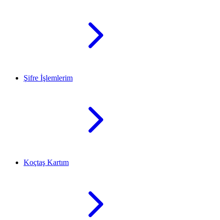
Şifre İşlemlerim
Koçtaş Kartım