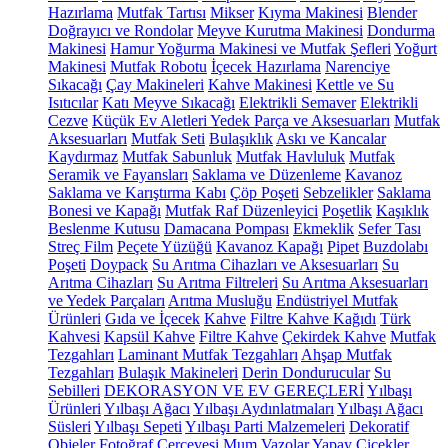
Hazırlama
Mutfak Tartısı
Mikser
Kıyma Makinesi
Blender
Doğrayıcı ve Rondolar
Meyve Kurutma Makinesi
Dondurma
Makinesi
Hamur Yoğurma Makinesi ve Mutfak Şefleri
Yoğurt
Makinesi
Mutfak Robotu
İçecek Hazırlama
Narenciye
Sıkacağı
Çay Makineleri
Kahve Makinesi
Kettle ve Su
Isıtıcılar
Katı Meyve Sıkacağı
Elektrikli Semaver
Elektrikli
Cezve
Küçük Ev Aletleri Yedek Parça ve Aksesuarları
Mutfak
Aksesuarları
Mutfak Seti
Bulaşıklık
Askı ve Kancalar
Kaydırmaz
Mutfak Sabunluk
Mutfak Havluluk
Mutfak
Seramik ve Fayansları
Saklama ve Düzenleme
Kavanoz
Saklama ve Karıştırma Kabı
Çöp Poşeti
Sebzelikler
Saklama
Bonesi ve Kapağı
Mutfak Raf Düzenleyici
Poşetlik
Kaşıklık
Beslenme Kutusu
Damacana Pompası
Ekmeklik
Sefer Tası
Streç Film
Peçete Yüzüğü
Kavanoz Kapağı
Pipet
Buzdolabı
Poşeti
Doypack
Su Arıtma Cihazları ve Aksesuarları
Su
Arıtma Cihazları
Su Arıtma Filtreleri
Su Arıtma Aksesuarları
ve Yedek Parçaları
Arıtma Musluğu
Endüstriyel Mutfak
Ürünleri
Gıda ve İçecek
Kahve
Filtre Kahve Kağıdı
Türk
Kahvesi
Kapsül Kahve
Filtre Kahve
Çekirdek Kahve
Mutfak
Tezgahları
Laminant Mutfak Tezgahları
Ahşap Mutfak
Tezgahları
Bulaşık Makineleri
Derin Dondurucular
Su
Sebilleri
DEKORASYON VE EV GEREÇLERİ
Yılbaşı
Ürünleri
Yılbaşı Ağacı
Yılbaşı Aydınlatmaları
Yılbaşı Ağacı
Süsleri
Yılbaşı Sepeti
Yılbaşı Parti Malzemeleri
Dekoratif
Objeler
Fotoğraf Çerçevesi
Mum
Vazolar
Yapay Çiçekler