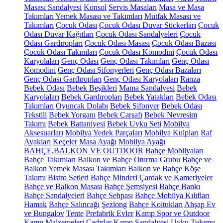
Masası Sandalyesi
Konsol
Servis Masaları
Masa ve Masa
Takımları
Yemek Masası ve Takımları
Mutfak Masası ve
Takımları
Çocuk Odası
Çocuk Odası Duvar Stickerları
Çocuk
Odası Duvar Kağıtları
Çocuk Odası Sandalyeleri
Çocuk
Odası Gardıropları
Çocuk Odası Masası
Çocuk Odası Bazası
Çocuk Odası Takımları
Çocuk Odası Komodini
Çocuk Odası
Karyolaları
Genç Odası
Genç Odası Takımları
Genç Odası
Komodini
Genç Odası Şifonyerleri
Genç Odası Bazaları
Genç Odası Gardıropları
Genç Odası Karyolaları
Ranza
Bebek Odası
Bebek Beşikleri
Mama Sandalyesi
Bebek
Karyolaları
Bebek Gardıropları
Bebek Yatakları
Bebek Odası
Takımları
Oyuncak Dolabı
Bebek Şifonyer
Bebek Odası
Tekstili
Bebek Yorganı
Bebek Çarşafı
Bebek Nevresim
Takımı
Bebek Battaniyesi
Bebek Uyku Seti
Mobilya
Aksesuarları
Mobilya Yedek Parçaları
Mobilya Kulpları
Raf
Ayakları
Keçeler
Masa Ayağı
Mobilya Ayağı
BAHÇE,BALKON VE OUTDOOR
Bahçe Mobilyaları
Bahçe Takımları
Balkon ve Bahçe Oturma Grubu
Bahçe ve
Balkon Yemek Masası Takımları
Balkon ve Bahçe Köşe
Takımı
Bistro Setleri
Bahçe Minderi
Çardak ve Kameriyeler
Bahçe ve Balkon Masası
Bahçe Şemsiyesi
Bahçe Bankı
Bahçe Sandalyeleri
Bahçe Sehpası
Bahçe Mobilya Kılıfları
Hamak
Bahçe Salıncağı
Şezlong
Bahçe Koltukları
Ahşap Ev
ve Bungalov
Tente
Prefabrik Evler
Kamp Spor ve Outdoor
Kamp Malzemeleri
Çadırlar
Kamp Sandalyesi
Uyku Tulumu