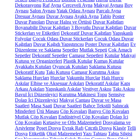
Dekorasyonu
Raf
Ayna
Çerçeveli Ayna
Makyaj Aynası
Boy
Aynası
Salon Aynası
Yatak Odası Aynası
Parçalı Ayna
Dresuar Aynası
Duvar Aynası
Ayaklı Ayna
Tablo
Poster
Duvar Panoları
Duvar Halısı ve Örtüsü
Duvar Kağıtları
Boyanabilir Duvar Kağıtları
3 Boyutlu Duvar Kağıtları
Duvar
Stickerları ve Etiketleri
Dekoratif Duvar Kağıtları
Yapışkanlı
Folyolar
Çocuk Odası Duvar Stickerları
Çocuk Odası Duvar
Kağıtları
Duvar Kağıdı Yapıştırıcısı
Poster Duvar Kağıtları
Ev
Düzenleme ve Saklama
Sepetler
Mutfak Sepeti
Çok Amaçlı
Sepetler
Dekoratif Sepetler
Çamaşır Sepetleri
Kutular
Makyaj
Kutusu ve Organizerleri
Plastik Kutular
Kumaş Kutular
Ayakkabı Kutuları
Oyuncak Kutuları
Saklama Kutusu
Dekoratif Kutu
Takı Kutusu
Çamaşır Kurutma Askısı
Saklama Hurçları
Hurçlar
Vakumlu Hurçlar
Halı Hurcu
Askılar
Elbise ve Aksesuar Askıları
Dekoratif Askılar
Kapı
Arkası Askıları
Yapışkanlı Askılar
Vestiyer Askısı
Takı Askısı
Bavul İçi Düzenleyici
Kurutma Makinesi Topu
Şemsiye
Dolap İçi Düzenleyici
Makyaj Çantası
Duvar ve Masa
Saatleri
Masa Saati
Duvar Saatleri
Bahçe Tekstili
Salıncak
Minderleri
Ütü Masası
Çöp Kovaları
Banyo Çöp Kovaları
Mutfak Çöp Kovaları
Endüstriyel Çöp Kovaları
Dolap İçi
Çöp Kovaları
Kırtasiye ve Ofis Malzemeleri
Dosyalama ve
Arşivleme
Poşet Dosya
Evrak Rafı
Çıtçıtlı Dosya
Klasör
Telli
Dosya
Etiketlik
Okul Malzemeleri
Yazı Tahtası
Tahta Silgisi