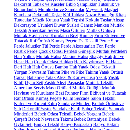
Dekoratif Tabak ve Kaseler
Biblo
Şaraplıklar
Tütsülük ve
Buhurdanlık
Mumluklar ve Şamdanlar
Meyvelik
Magnet
Kumbara
Dekoratif Taşlar
Kül Tablası
Nazar Boncuğu
Kitap
Tutucular
Müzik Kutusu
Yatak Tepsisi
Kokulu Taşlar
Ahşap
Dekorasyon Ürünleri
Duvar Süsleri
Cansız Manken
Mutfak
Tekstili
Amerikan Servis
Masa Örtüleri
Mutfak Önlüğü
Mutfak Havlusu ve Kurulama Bezi
Runner
Fırın Eldiveni ve
Tutacak
Raf Örtüsü
Kumaş Peçete
Ev Tekstili
Perde
Stor
Perde
Jaluziler
Tül Perde
Perde Aksesuarları
Fon Perde
Rustik Perde
Çocuk Odası Perdesi
Güneşlik
Mutfak Perdeleri
Halı
Yolluk
Mutfak Halısı
Makine Halısı
Shaggy Halı
Jüt ve
Hasır Halı
Çocuk Odası Halıları
Halı Kaydırmazı
El Halısı
Deri Halı
Halı Örtüsü
Bambu Halı
Yatak Odası Tekstili
Yorgan
Nevresim Takımı
Pike ve Pike Takımı
Yatak Örtüsü
Çarşaf
Battaniye
Yatak Alezi & Koruyucusu
Yastık
Yastık
Kılıfı
Uyku Seti
Yastık Alezi
Paspaslar
Mutfak Tekstili
Amerikan Servis
Masa Örtüleri
Mutfak Önlüğü
Mutfak
Havlusu ve Kurulama Bezi
Runner
Fırın Eldiveni ve Tutacak
Raf Örtüsü
Kumaş Peçete
Kilim
Seccade
Salon Tekstili
Kırlent ve Kırlent Kılıfı
Sandalye Minderi
Koltuk Örtüsü ve
Şalı
Dekoratif Yastık
Sandalye Kılıfı
Bahçe Tekstili
Salıncak
Minderleri
Bebek Odası Tekstili
Bebek Yorganı
Bebek
Çarşafı
Bebek Nevresim Takımı
Bebek Battaniyesi
Bebek
Uyku Seti
Banyo Tekstil
Banyo Paspasları
Banyo Bakım
Setleri
Banyo Perdeleri
Bornoz
Peştemal
Havlu
Duvar