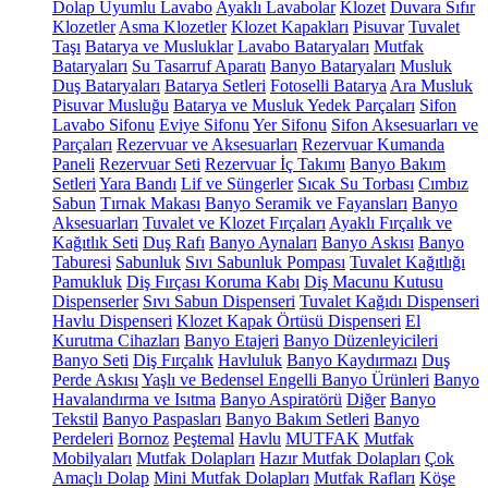
Dolap Uyumlu Lavabo
Ayaklı Lavabolar
Klozet
Duvara Sıfır
Klozetler
Asma Klozetler
Klozet Kapakları
Pisuvar
Tuvalet
Taşı
Batarya ve Musluklar
Lavabo Bataryaları
Mutfak
Bataryaları
Su Tasarruf Aparatı
Banyo Bataryaları
Musluk
Duş Bataryaları
Batarya Setleri
Fotoselli Batarya
Ara Musluk
Pisuvar Musluğu
Batarya ve Musluk Yedek Parçaları
Sifon
Lavabo Sifonu
Eviye Sifonu
Yer Sifonu
Sifon Aksesuarları ve
Parçaları
Rezervuar ve Aksesuarları
Rezervuar Kumanda
Paneli
Rezervuar Seti
Rezervuar İç Takımı
Banyo Bakım
Setleri
Yara Bandı
Lif ve Süngerler
Sıcak Su Torbası
Cımbız
Sabun
Tırnak Makası
Banyo Seramik ve Fayansları
Banyo
Aksesuarları
Tuvalet ve Klozet Fırçaları
Ayaklı Fırçalık ve
Kağıtlık Seti
Duş Rafı
Banyo Aynaları
Banyo Askısı
Banyo
Taburesi
Sabunluk
Sıvı Sabunluk Pompası
Tuvalet Kağıtlığı
Pamukluk
Diş Fırçası Koruma Kabı
Diş Macunu Kutusu
Dispenserler
Sıvı Sabun Dispenseri
Tuvalet Kağıdı Dispenseri
Havlu Dispenseri
Klozet Kapak Örtüsü Dispenseri
El
Kurutma Cihazları
Banyo Etajeri
Banyo Düzenleyicileri
Banyo Seti
Diş Fırçalık
Havluluk
Banyo Kaydırmazı
Duş
Perde Askısı
Yaşlı ve Bedensel Engelli Banyo Ürünleri
Banyo
Havalandırma ve Isıtma
Banyo Aspiratörü
Diğer
Banyo
Tekstil
Banyo Paspasları
Banyo Bakım Setleri
Banyo
Perdeleri
Bornoz
Peştemal
Havlu
MUTFAK
Mutfak
Mobilyaları
Mutfak Dolapları
Hazır Mutfak Dolapları
Çok
Amaçlı Dolap
Mini Mutfak Dolapları
Mutfak Rafları
Köşe