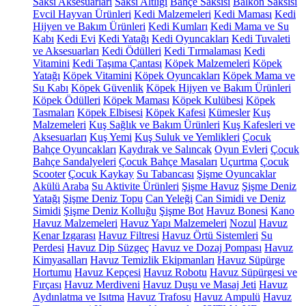
Saksı Aksesuarları
Saksı Altlığı
Bahçe Saksısı
Balkon Saksısı
Evcil Hayvan Ürünleri
Kedi Malzemeleri
Kedi Maması
Kedi
Hijyen ve Bakım Ürünleri
Kedi Kumları
Kedi Mama ve Su
Kabı
Kedi Evi
Kedi Yatağı
Kedi Oyuncakları
Kedi Tuvaleti
ve Aksesuarları
Kedi Ödülleri
Kedi Tırmalaması
Kedi
Vitamini
Kedi Taşıma Çantası
Köpek Malzemeleri
Köpek
Yatağı
Köpek Vitamini
Köpek Oyuncakları
Köpek Mama ve
Su Kabı
Köpek Güvenlik
Köpek Hijyen ve Bakım Ürünleri
Köpek Ödülleri
Köpek Maması
Köpek Kulübesi
Köpek
Tasmaları
Köpek Elbisesi
Köpek Kafesi
Kümesler
Kuş
Malzemeleri
Kuş Sağlık ve Bakım Ürünleri
Kuş Kafesleri ve
Aksesuarları
Kuş Yemi
Kuş Suluk ve Yemlikleri
Çocuk
Bahçe Oyuncakları
Kaydırak ve Salıncak
Oyun Evleri
Çocuk
Bahçe Sandalyeleri
Çocuk Bahçe Masaları
Uçurtma
Çocuk
Scooter
Çocuk Kaykay
Su Tabancası
Şişme Oyuncaklar
Akülü Araba
Su Aktivite Ürünleri
Şişme Havuz
Şişme Deniz
Yatağı
Şişme Deniz Topu
Can Yeleği
Can Simidi ve Deniz
Simidi
Şişme Deniz Kolluğu
Şişme Bot
Havuz Bonesi
Kano
Havuz Malzemeleri
Havuz Yapı Malzemeleri
Nozul
Havuz
Kenar Izgarası
Havuz Filtresi
Havuz Örtü Sistemleri
Su
Perdesi
Havuz Dip Süzgeç
Havuz ve Dozaj Pompası
Havuz
Kimyasalları
Havuz Temizlik Ekipmanları
Havuz Süpürge
Hortumu
Havuz Kepçesi
Havuz Robotu
Havuz Süpürgesi ve
Fırçası
Havuz Merdiveni
Havuz Duşu ve Masaj Jeti
Havuz
Aydınlatma ve Isıtma
Havuz Trafosu
Havuz Ampulü
Havuz