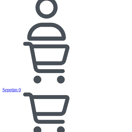
Sepetim
0