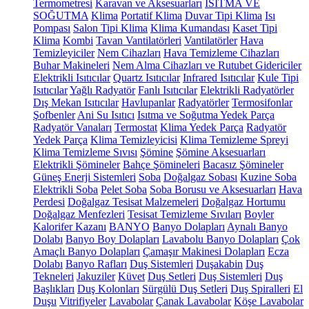
Termometresi
Karavan ve Aksesuarları
ISITMA VE
SOĞUTMA
Klima
Portatif Klima
Duvar Tipi Klima
Isı
Pompası
Salon Tipi Klima
Klima Kumandası
Kaset Tipi
Klima
Kombi
Tavan Vantilatörleri
Vantilatörler
Hava
Temizleyiciler
Nem Cihazları
Hava Temizleme Cihazları
Buhar Makineleri
Nem Alma Cihazları ve Rutubet Gidericiler
Elektrikli Isıtıcılar
Quartz Isıtıcılar
Infrared Isıtıcılar
Kule Tipi
Isıtıcılar
Yağlı Radyatör
Fanlı Isıtıcılar
Elektrikli Radyatörler
Dış Mekan Isıtıcılar
Havlupanlar
Radyatörler
Termosifonlar
Şofbenler
Ani Su Isıtıcı
Isıtma ve Soğutma Yedek Parça
Radyatör Vanaları
Termostat
Klima Yedek Parça
Radyatör
Yedek Parça
Klima Temizleyicisi
Klima Temizleme Spreyi
Klima Temizleme Sıvısı
Şömine
Şömine Aksesuarları
Elektrikli Şömineler
Bahçe Şömineleri
Bacasız Şömineler
Güneş Enerji Sistemleri
Soba
Doğalgaz Sobası
Kuzine Soba
Elektrikli Soba
Pelet Soba
Soba Borusu ve Aksesuarları
Hava
Perdesi
Doğalgaz Tesisat Malzemeleri
Doğalgaz Hortumu
Doğalgaz Menfezleri
Tesisat Temizleme Sıvıları
Boyler
Kalorifer Kazanı
BANYO
Banyo Dolapları
Aynalı Banyo
Dolabı
Banyo Boy Dolapları
Lavabolu Banyo Dolapları
Çok
Amaçlı Banyo Dolapları
Çamaşır Makinesi Dolapları
Ecza
Dolabı
Banyo Rafları
Duş Sistemleri
Duşakabin
Duş
Tekneleri
Jakuziler
Küvet
Duş Setleri
Duş Sistemleri
Duş
Başlıkları
Duş Kolonları
Sürgülü Duş Setleri
Duş Spiralleri
El
Duşu
Vitrifiyeler
Lavabolar
Çanak Lavabolar
Köşe Lavabolar