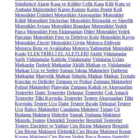
Söndürücü
Alarm
Kasa ve Kilitler
Çelik Kasa
Kilit
Kutu ve
Ambalaj Malzemeleri
Kargo Kutusu
Kargo Poşeti
Koli
Motosiklet Ürünleri
Motorsiklet Aksesuarları
Motosiklet
Kilidi
Motosiklet Stickerları
Motosiklet Rüzgarlık ve Siperlik
Motosiklet Aynası
Motosiklet Brandası
Motorsiklet Yedek
Parça
Motosiklet Fren Ekipmanları
Diğer Motosiklet Yedek
Parçaları
Motosiklet Fren ve Debriyaj Kolu
Motosiklet Kayışı
Motosiklet Zinciri
Motosiklet Giyim
Motorcu Eldiveni
Motorcu Botu ve Ayakkabısı
Motorcu Yağmurluk
Motosiklet
Kaskı
ELEKTRİKLİ EL ALETLERİ
Akülü Vidalamalar
Şarjlı Vidalamalar
Kablolu Vidalamalar
Vidalama Uçları
Matkaplar
Darbeli Matkaplar
Akülü Matkap ve Vidalamalar
Matkap Ucu ve Setleri
Somun Sıkma Makineleri
Darbesiz
Matkaplar
Manyetik Matkap
Sütunlu Matkap
Matkap Tezgahı
Kırıcılar ve Deliciler
Zımpara ve Polisaj
Zımpara Makineleri
Polisaj Makineleri
Planyalar
Zımpara Kağıdı ve Aksesuarları
Testereler
Daire Testereler
Dekupaj Testereler
Çok Amaçlı
Testereler
Tilki Kuyruğu Testereler
Testere Aksesuarları
Tilki
Kuyruğu Testere Ucu
Daire Testere Bıçağı
Dekupaj Testere
Ucu
Bahçe Makineleri
Çapalama Makinesi
Tırpan
Çit
Budama Makinesi
Hidrofor
Yaprak Toplama Makinesi
Motorlu Testere
Elektrikli Testereler
Benzinli Testereler
Testere Zincirleri ve Yağları
Çim Biçme Makinesi
Benzinli
Çim Biçme Makinesi
Elektrikli Çim Biçme Makinesi
Kenar
Kesme Makinesi
Çim Biçme Yedek Parça
Pompa
Santrifüj