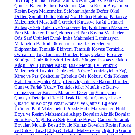
Sıvı Yapıştırıcılar
Tebeşir
Suluk
Resim Çantası
Pano
Okul
Çantası
Kalem Kutusu
Beslenme Çantası
Resim Boyaları ve
Resim Boya Malzemeleri
Selobant
Ajanda
Defter
Okul
Defteri
Spiralli Defter
Fihrist
Not Defteri
Bloknot
Kırtasiye
Malzemeleri
Masaüstü Gereçleri
Kırtasiye Kağıt Ürünleri
Kırtasiye Seti
Kalem ve Yazı Gereçleri
Koli Bandı Makinesi
Para Makineleri
Para Çekmeceleri
Para Sayma Makineleri
Ofis Sarf Ürünleri
Evrak İmha Makineleri
Laminasyon
Makineleri
Barkod Okuyucu
Temizlik Gereçleri ve
Ekipmanları
Temizlik Eldiveni
Temizlik Kovası
Temizlik,
Ovma Teli
Tüy Toplama Ürünleri
Faraş
Çekpas
Fırça ve
Süpürge
Temizlik Bezleri
Temizlik Süngeri
Paspas ve Mop
Kâğıt Havlu
Tuvalet Kağıdı
Islak Mendil
Ev Temizlik
Malzemeleri
Tuvalet Temizleyici
Yüzey Temizleyiciler
Yağ,
Kireç ve Pas Çözücüler
Çubuklu Oda Kokusu
Oda Kokusu
Halı Temizleyiciler
Ahşap Temizleyiciler ve Bakım Ürünleri
Cam ve Parlak Yüzey Temizleyiciler
Mutfak ve Banyo
Temizleyiciler
Bulaşık Makinesi Deterjanı
Yumuşatıcı
Çamaşır Deterjanı
Elde Bulaşık Deterjanı
Çamaşır Leke
Çıkarıcılar
Kolonya
Pazar Arabası ve Çantası
Eğlence
Ürünleri
Parti Malzemeleri
Puzzle
Hobi Malzemeleri
Hobi
Boya ve Resim Malzemeleri
Ahşap Boyaları
Akrilik Boyalar
Sulu Boya
Yağlı Boya Seti
Eskitme Boyası
Cam ve Seramik
Boyaları
Metalik Boya
Şövale
Kumaş Boyaları
Resim Fırçası
ve Rulosu
Tuval
El İşi & Tekstil Malzemeleri
Örgü İpi
Güpür