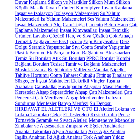
Duvar Kaplama
Silikon ve Mastikler
Silikon
Mum Silikon
Köpük
Mastik
Tavan Ürünleri
Kartonpiyer
Tavan Kaplama
İnşaat ve İzolasyon
İzolasyon Malzemeleri
Su Yalıtım
Malzemeleri
Isı Yalıtım Malzemeleri
Ses Yalıtım Malzemeleri
İnşaat Malzemeleri
Alçı
Cam Tuğla
Çimento
Beton Harcı
Çatı
Kaplama Malzemeleri
İnşaat Kimyasalları
İnşaat Temizlik
Ürünleri
Lavabo Çözücü
Harç ve Sıva Çözücü
Çok Amaçlı
Temizlik
Yağlayıcı ve Pas Çözücü
Yapı Kimyasalları
Derz
Dolgu
Seramik Yapıştırıcılar
Sıvı Conta
Strafor Yapıştırılar
Plastik Boru ve Ek Parçalar
Boru Bağlantı ve Aksesuarları
Temiz Su Boruları
Atık Su Boruları
PPRC Borular
Kombi
Bağlantı Boruları
Tesisat Tamir ve Bağlantı Malzemeleri
Musluk Uzatma
Regülatörler
Valfler ve Vanalar
Nipeller
Tahliye Hortumu
Conta
Taharet Çubuğu
Fittings
Tıpalar ve
Süzgeçler
İnşaat Makineleri
Elektrikli Vinçler
Taşıma
Arabaları
Caraskallar
Havlupanlar
Ahşaplar
Masif Paneller
Keresteler
Ahşap Seperatörler
Ahşap Çatı Malzemeleri
Çatı
Penceresi
Çatı Merdiveni
Ahşap Merdivenler
Trabzan
Sundurma
Menfezler
Banyo Menfezi
Su Deposu
HIRDAVAT EL ALETLERİ VE OTO
El Aletleri
Lokma ve
Lokma Takımları
Çekiç
El Testereleri
Kesici Grubu
Pense
Tornavida
Seramik ve Sıvacı Aletleri
Mengene ve İşkenceler
Zımbalar ve Aksesuarları
Zımpara ve Eğeler
Anahtarlar
Anahtar Takımları
Alyan Anahtarları
Açık Ağız Anahtar
İngiliz Anahtarı
İki Ağızlı Anahtar
Tork Anahtarı
Yıldız