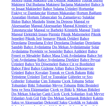
Motoru
Hasat Makinesi
Dal Öğütme Makinesi
Toprak Burgu
Makinesi
Dal Budama Makinesi
İlaçlama Makineleri
Bahçe İş
ve İnşaat Makineleri
Bahçe Sulama Ürünleri
Hortumlar
Fıskiye ve Damlatıcılar
Hortum Makaraları
Hortum Bağlantı
Aparatları
Hortum Tabancaları
Su Zamanlayıcı
Sulaklar
Bidon
Bahçe Musluğu
Şişme Su Deposu
Mangal ve
Aksesuarları
Mangal Aksesuarları
Mangal Kömürü ve
Tutuşturucular
Mangal ve Barbekü
Kömürlü Mangal
Tüplü
Mangal
Elektrikli Izgara
Pürmüz
Piknik Malzemeleri
Piknik
Sepetleri
Piknik Seti
Semaver
Piknik Örtüleri
Bahçe
Depolama
Depolama Evleri
Depolama Dolapları
Depolama
Sandığı
Bahçe Aydınlatma
Dış Mekan Aydınlatmalar
Solar
Aydınlatma
Projektör ve Sensörler
Bahçe Aplikleri
Bahçe
Feneri ve Meşaleler
Bahçe Masa Üstü Aydınlatma
Bahçe Set
Üstü Aydınlatma
Bahçe Aydınlatma Direkleri
Bahçe Peyzaj
Ürünleri
Bahçe Yer Döşemeleri
Bahçe Çit ve Bordürleri
Bahçe Filesi
Bahçe Gizleme Ağları
Bahçe Dekorasyon
Ürünleri
Bahçe Kovaları
Toprak ve Çiçek Bakımı
Bitki
Yetiştirme Ürünleri
Torf ve Topraklar
Gübreler ve Sıvı
Gübreler
Tohumlar
Çim Tohumu
Çiçek Tohumu
Sebze
Tohumları
Bitki Tohumları
Meyve Tohumu
Bitki Besinleri
Sera ve Sera Ekipmanları
Çiçek ve Bitki
İç Mekan Bitkileri
Dış Mekan Ağaçları
Canlı Çiçek
Çiçek Soğanları
Aşılı Meyve
Fidanları
Aşılı Gül
Fide
Dış Mekan Sarmaşık Bitkileri
Kaktüs
Saksı ve Aksesuarları
Dekoratif Saksı
Çiçeklik ve Saksılık