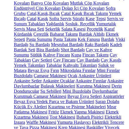
Kovaları
Banyo Çöp Kovaları
Mutfak Çöp Kovaları
Endüstriyel Çöp Kovaları
Dolap İçi Çöp Kovaları
Sofra
Grubu
Çatal,Kaşık,Bıçak
Çatal Kaşık Bıçak Takımı
Yemek
Bıçağı
Çatal
Kaşık
Sofra Servis
Sürahi
Kase
Tepsi
Servis ve
Sunum Tabakları
Yağdanlık
Sosluk, Reçellik
Yumurtalık
Servis Maşa Seti
Şekerlik
Salata Kasesi
Peçetelik
Karaf
Kürdanlık
Çerezlik
Baharat Takımı
Bardak Altlığı
Ekmek
Sepeti
Pasta Sunumu
Pasta Takımı
Kek Fanusu
Bardak
Viski
Bardağı
Su Bardağı
Meşrubat Bardağı
Rakı Bardağı
Kadeh
Bardak Seti
Bira Bardağı
Shot Bardağı
Çay ve Kahve
Sunumu
Sütlük
Kahve Fincanı
Kupa
Fincan Takımı
Çay
Tabakları
Çay Setleri
Çay Fincanı
Çay Bardağı
Çay Kaşığı
Yemek Takımları
Tabaklar
Kahvaltı Takımları
Suluk ve
Matara
Beyaz Eşya
Fırın
Mikrodalga Fırınlar
Mini Fırınlar
Buzdolabı
Çamaşır Makinesi
Ocak
Ankastre Ürünleri
Ankastre Setler
Ankastre Ocaklar
Ankastre Fırınlar
Ankastre
Davlumbazlar
Bulaşık Makineleri
Kurutma Makinesi
Derin
Dondurucular
Su Sebilleri
Mini Buzdolabı
Davlumbazlar
Kurutmalı Çamaşır Makinesi
Beyaz Eşya Setleri
Aspiratörler
Beyaz Eşya Yedek Parça ve Bakım Ürünleri
Şarap Dolabı
Küçük Ev Aletleri
Kızartma ve Pişirme Makineleri
Mısır
Patlatma Makinesi
Fritöz
Ekmek Yapma Makinesi
Ekmek
Kızartma Makinesi
Tost Makinesi
Buharlı Pişirici
Elektrikli
Izgara
Waffle Makinesi
Yumurta Haşlayıcı
Elektrikli Tencere
ve Tava
Pizza Makinesi
Krep Makinesi
Basküller
Yiyecek