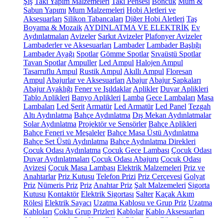
Şiş
Takı Yapım Malzemeleri
Takı Pensesi
Boncuk
Mum &
Sabun Yapımı
Mum Malzemeleri
Hobi Aletleri ve
Aksesuarları
Silikon Tabancaları
Diğer Hobi Aletleri
Taş
Boyama & Mozaik
AYDINLATMA VE ELEKTRİK
Ev
Aydınlatmaları
Avizeler
Sarkıt Avizeler
Plafonyer Avizeler
Lambaderler ve Aksesuarları
Lambader
Lambader Başlığı
Lambader Ayağı
Spotlar
Gömme Spotlar
Sıvaüstü Spotlar
Tavan Spotlar
Ampuller
Led Ampul
Halojen Ampul
Tasarruflu Ampul
Rustik Ampul
Akıllı Ampul
Floresan
Ampul
Abajurlar ve Aksesuarları
Abajur
Abajur Şapkaları
Abajur Ayaklığı
Fener ve Işıldaklar
Aplikler
Duvar Aplikleri
Tablo Aplikleri
Banyo Aplikleri
Lamba
Gece Lambaları
Masa
Lambaları
Led Şerit
Armatür
Led Armatür
Led Panel
Tezgah
Altı Aydınlatma
Bahçe Aydınlatma
Dış Mekan Aydınlatmalar
Solar Aydınlatma
Projektör ve Sensörler
Bahçe Aplikleri
Bahçe Feneri ve Meşaleler
Bahçe Masa Üstü Aydınlatma
Bahçe Set Üstü Aydınlatma
Bahçe Aydınlatma Direkleri
Çocuk Odası Aydınlatma
Çocuk Gece Lambası
Çocuk Odası
Duvar Aydınlatmaları
Çocuk Odası Abajuru
Çocuk Odası
Avizesi
Çocuk Masa Lambası
Elektrik Malzemeleri
Priz ve
Anahtarlar
Priz Kutusu
Telefon Prizi
Priz Çerçevesi
Golyat
Priz
Nümeris Priz
Priz
Anahtar Priz
Şalt Malzemeleri
Sigorta
Kutusu
Kontaktör
Elektrik Sigortası
Şalter
Kaçak Akım
Rölesi
Elektrik Sayacı
Uzatma Kablosu ve Grup Priz
Uzatma
Kabloları
Çoklu Grup Prizleri
Kablolar
Kablo Aksesuarları