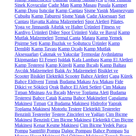
Sinek Kovucular
Çadır Matı
Kamp Masası
Pusula
Kampet
Kamp Duşu
Isıtıcılar
Kamp Çantası
Şişme Yastık
Magnezyum
Çubuğu
Kamp Taburesi
Şişme Yatak
Çadır Aksesuarı
Sırt
Çantası
Hayatta Kalma Malzemeleri
Spor Aletleri
Pilates,
Yoga ve Jimnastik
Ağırlık ve Halter Ürünleri
Fitness ve
Kardiyo Ürünleri
Diğer Spor Ürünleri
Valiz ve Bavul
Kamp
Mutfak Malzemeleri
Termal Çanta
Matara
Kamp Yemek
Pişirme Seti
Kamp Buzluk ve Soğutucu Ürünler
Kamp
Demliği
Kamp Tavası
Kamp Ocağı
Kamp Mutfak
Aksesuarları
Çakmak ve Yakıcılar
Termoslar
Aydınlatma
Ekipmanları
El Feneri
Işıldak
Kafa Lambası
Kamp El Aletleri
Kamp Testeresi
Kamp Küreği
Kamp Bıçağı
Kamp Baltası
Avcılık Malzemeleri
Balık Av Malzemeleri
Bisiklet ve
Scooter
Bisiklet
Elektrikli Scooter
Bahçe Aletleri
Çapa
Kürek
Bahçe Eldiveni
Tırmık
Budama Makası
Aşı Makası
Fide
Dikici ve Sökücü
Orak
Bahçe El Aleti Setleri
Çim Makası
Tırpan Misinası
Aşı Bıçağı
Meyve Toplama Aleti
Budama
Testeresi
Bahçe Çatalı
Kazma
Bahçe Makineleri
Çapalama
Makinesi
Tırpan
Çit Budama Makinesi
Hidrofor
Yaprak
Toplama Makinesi
Motorlu Testere
Elektrikli Testereler
Benzinli Testereler
Testere Zincirleri ve Yağları
Çim Biçme
Makinesi
Benzinli Çim Biçme Makinesi
Elektrikli Çim Biçme
Makinesi
Kenar Kesme Makinesi
Çim Biçme Yedek Parça
Pompa
Santrifüj Pompa
Dalgıç Pompası
Bahçe Pompası
Su