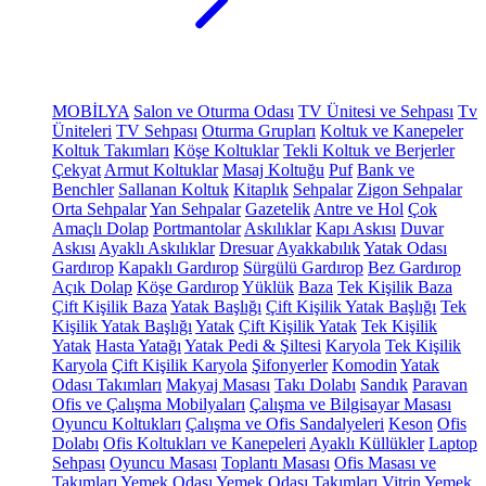
MOBİLYA
Salon ve Oturma Odası
TV Ünitesi ve Sehpası
Tv
Üniteleri
TV Sehpası
Oturma Grupları
Koltuk ve Kanepeler
Koltuk Takımları
Köşe Koltuklar
Tekli Koltuk ve Berjerler
Çekyat
Armut Koltuklar
Masaj Koltuğu
Puf
Bank ve
Benchler
Sallanan Koltuk
Kitaplık
Sehpalar
Zigon Sehpalar
Orta Sehpalar
Yan Sehpalar
Gazetelik
Antre ve Hol
Çok
Amaçlı Dolap
Portmantolar
Askılıklar
Kapı Askısı
Duvar
Askısı
Ayaklı Askılıklar
Dresuar
Ayakkabılık
Yatak Odası
Gardırop
Kapaklı Gardırop
Sürgülü Gardırop
Bez Gardırop
Açık Dolap
Köşe Gardırop
Yüklük
Baza
Tek Kişilik Baza
Çift Kişilik Baza
Yatak Başlığı
Çift Kişilik Yatak Başlığı
Tek
Kişilik Yatak Başlığı
Yatak
Çift Kişilik Yatak
Tek Kişilik
Yatak
Hasta Yatağı
Yatak Pedi & Şiltesi
Karyola
Tek Kişilik
Karyola
Çift Kişilik Karyola
Şifonyerler
Komodin
Yatak
Odası Takımları
Makyaj Masası
Takı Dolabı
Sandık
Paravan
Ofis ve Çalışma Mobilyaları
Çalışma ve Bilgisayar Masası
Oyuncu Koltukları
Çalışma ve Ofis Sandalyeleri
Keson
Ofis
Dolabı
Ofis Koltukları ve Kanepeleri
Ayaklı Küllükler
Laptop
Sehpası
Oyuncu Masası
Toplantı Masası
Ofis Masası ve
Takımları
Yemek Odası
Yemek Odası Takımları
Vitrin
Yemek