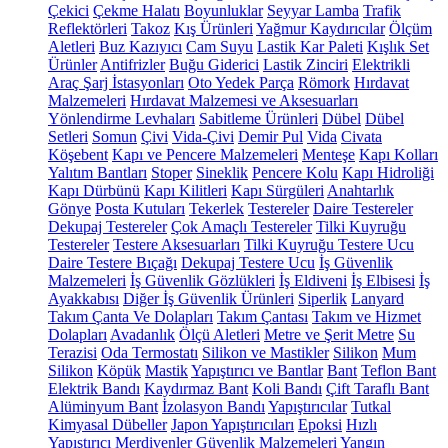
Çekici
Çekme Halatı
Boyunluklar
Seyyar Lamba
Trafik
Reflektörleri
Takoz
Kış Ürünleri
Yağmur Kaydırıcılar
Ölçüm
Aletleri
Buz Kazıyıcı
Cam Suyu
Lastik Kar Paleti
Kışlık Set
Ürünler
Antifrizler
Buğu Giderici
Lastik Zinciri
Elektrikli
Araç Şarj İstasyonları
Oto Yedek Parça
Römork
Hırdavat
Malzemeleri
Hırdavat Malzemesi ve Aksesuarları
Yönlendirme Levhaları
Sabitleme Ürünleri
Dübel
Dübel
Setleri
Somun
Çivi
Vida-Çivi
Demir Pul
Vida
Civata
Köşebent
Kapı ve Pencere Malzemeleri
Menteşe
Kapı Kolları
Yalıtım Bantları
Stoper
Sineklik
Pencere Kolu
Kapı Hidroliği
Kapı Dürbünü
Kapı Kilitleri
Kapı Sürgüleri
Anahtarlık
Gönye
Posta Kutuları
Tekerlek
Testereler
Daire Testereler
Dekupaj Testereler
Çok Amaçlı Testereler
Tilki Kuyruğu
Testereler
Testere Aksesuarları
Tilki Kuyruğu Testere Ucu
Daire Testere Bıçağı
Dekupaj Testere Ucu
İş Güvenlik
Malzemeleri
İş Güvenlik Gözlükleri
İş Eldiveni
İş Elbisesi
İş
Ayakkabısı
Diğer İş Güvenlik Ürünleri
Siperlik
Lanyard
Takım Çanta Ve Dolapları
Takım Çantası
Takım ve Hizmet
Dolapları
Avadanlık
Ölçü Aletleri
Metre ve Şerit Metre
Su
Terazisi
Oda Termostatı
Silikon ve Mastikler
Silikon
Mum
Silikon
Köpük
Mastik
Yapıştırıcı ve Bantlar
Bant
Teflon Bant
Elektrik Bandı
Kaydırmaz Bant
Koli Bandı
Çift Taraflı Bant
Alüminyum Bant
İzolasyon Bandı
Yapıştırıcılar
Tutkal
Kimyasal Dübeller
Japon Yapıştırıcıları
Epoksi
Hızlı
Yapıştırıcı
Merdivenler
Güvenlik Malzemeleri
Yangın