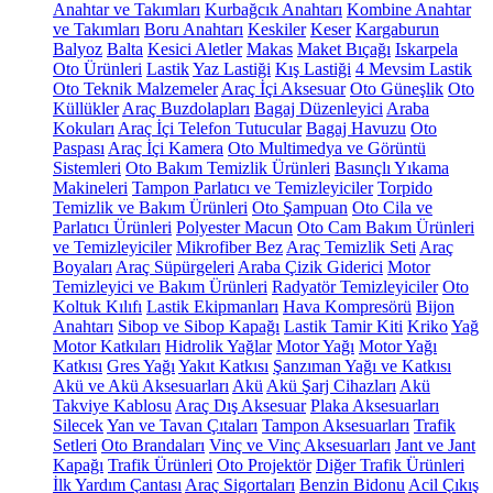
Anahtar ve Takımları
Kurbağcık Anahtarı
Kombine Anahtar
ve Takımları
Boru Anahtarı
Keskiler
Keser
Kargaburun
Balyoz
Balta
Kesici Aletler
Makas
Maket Bıçağı
Iskarpela
Oto Ürünleri
Lastik
Yaz Lastiği
Kış Lastiği
4 Mevsim Lastik
Oto Teknik Malzemeler
Araç İçi Aksesuar
Oto Güneşlik
Oto
Küllükler
Araç Buzdolapları
Bagaj Düzenleyici
Araba
Kokuları
Araç İçi Telefon Tutucular
Bagaj Havuzu
Oto
Paspası
Araç İçi Kamera
Oto Multimedya ve Görüntü
Sistemleri
Oto Bakım Temizlik Ürünleri
Basınçlı Yıkama
Makineleri
Tampon Parlatıcı ve Temizleyiciler
Torpido
Temizlik ve Bakım Ürünleri
Oto Şampuan
Oto Cila ve
Parlatıcı Ürünleri
Polyester Macun
Oto Cam Bakım Ürünleri
ve Temizleyiciler
Mikrofiber Bez
Araç Temizlik Seti
Araç
Boyaları
Araç Süpürgeleri
Araba Çizik Giderici
Motor
Temizleyici ve Bakım Ürünleri
Radyatör Temizleyiciler
Oto
Koltuk Kılıfı
Lastik Ekipmanları
Hava Kompresörü
Bijon
Anahtarı
Sibop ve Sibop Kapağı
Lastik Tamir Kiti
Kriko
Yağ
Motor Katkıları
Hidrolik Yağlar
Motor Yağı
Motor Yağı
Katkısı
Gres Yağı
Yakıt Katkısı
Şanzıman Yağı ve Katkısı
Akü ve Akü Aksesuarları
Akü
Akü Şarj Cihazları
Akü
Takviye Kablosu
Araç Dış Aksesuar
Plaka Aksesuarları
Silecek
Yan ve Tavan Çıtaları
Tampon Aksesuarları
Trafik
Setleri
Oto Brandaları
Vinç ve Vinç Aksesuarları
Jant ve Jant
Kapağı
Trafik Ürünleri
Oto Projektör
Diğer Trafik Ürünleri
İlk Yardım Çantası
Araç Sigortaları
Benzin Bidonu
Acil Çıkış