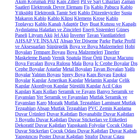
Akım Korumalı Priz
Kapı Zilleri
Pil ve Şarj Cihazları
Zaman
Saatleri
Elektronik Devre Elemanı
Fiş
Kablo Pabucu
Kablo
Yüksüğü
Elektronik Tamir Seti
Kablo Düzenleyiciler
Susta
Makaron Kablo
Kablo Klipsi
Klemens
Kroşe
Kablo
Toplayıcı
Kablo Kanalı
Adaptör
Duy
Buat Kutusu ve Kapağı
Aydınlatma Halatları ve Zincirleri
Enerji Sistemleri
Güneş
Paneli
Lityum Akü
Jel Akü
İnverter
Tavan Vantilatörleri
AHŞAP VE İNŞAAT
Ahşap Yer Döşeme
Parke
Parke Profil
ve Aksesuarları
Süpürgelik
Boya ve Boya Malzemeleri
Hobi
Boyaları
Tempare Boyası
Boya Malzemeleri
Tinerler
Maskeleme Bandı
Vernik
Spatula
Hışır Örtü
Duvar Macunu
Boya Fırçaları
Boya Rulosu
Mala
Boya
İç Cephe Boyalar
Dış
Cephe Boyalar
Astarlar
Metal Boyaları
Tavan Boyaları
Yağlı
Boyalar
Yalıtım Boyası
Sprey Boya
Kapı Boyası
Epoksi
Boyalar
Kapılar
Amerikan Kapılar
Melamin Kapılar
Çelik
Kapılar
Akordiyon Kapılar
Sürgülü Kapılar
Acil Çıkış
Kapıları
Kapı Kolları
Seramik ve Fayans
Banyo Seramik ve
Fayansları
Yer Seramik ve Fayansları
Mutfak Seramik ve
Fayansları
Karo
Mozaik
Mutfak Tezgahları
Laminant Mutfak
Tezgahları
Ahşap Mutfak Tezgahları
PVC Zemin Kaplama
Duvar Ürünleri
Duvar Kağıtları
Boyanabilir Duvar Kağıtları
3 Boyutlu Duvar Kağıtları
Duvar Stickerları ve Etiketleri
Dekoratif Duvar Kağıtları
Yapışkanlı Folyolar
Çocuk Odası
Duvar Stickerları
Çocuk Odası Duvar Kağıtları
Duvar Kağıdı
Yapıştırıcısı
Poster Duvar Kağıtları
Strafor
Duvar Çıtası