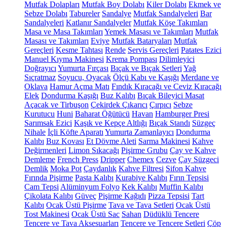
Mutfak Dolapları
Mutfak Boy Dolabı
Kiler Dolabı
Ekmek ve
Sebze Dolabı
Tabureler
Sandalye
Mutfak Sandalyeleri
Bar
Sandalyeleri
Katlanır Sandalyeler
Mutfak Köşe Takımları
Masa ve Masa Takımları
Yemek Masası ve Takımları
Mutfak
Masası ve Takımları
Eviye
Mutfak Bataryaları
Mutfak
Gereçleri
Kesme Tahtası
Rende
Servis Gereçleri
Patates Ezici
Manuel Kıyma Makinesi
Krema Pompası
Dilimleyici
Doğrayıcı
Yumurta Fırçası
Bıçak ve Bıçak Setleri
Yağ
Sıçratmaz
Soyucu, Oyacak
Ölçü Kabı ve Kaşığı
Merdane ve
Oklava
Hamur Açma Matı
Fındık Kıracağı ve Ceviz Kıracağı
Elek
Dondurma Kaşığı
Buz Kalıbı
Bıçak Bileyici Masat
Açacak ve Tirbuşon
Çekirdek Çıkarıcı
Çırpıcı
Sebze
Kurutucu
Huni
Baharat Öğütücü
Havan
Hamburger Presi
Sarımsak Ezici
Kaşık ve Kepçe Altlığı
Bıçak Standı
Süzgeç
Nihale
İçli Köfte Aparatı
Yumurta Zamanlayıcı
Dondurma
Kalıbı
Buz Kovası
Et Dövme Aleti
Sarma Makinesi
Kahve
Değirmenleri
Limon Sıkacağı
Pişirme Grubu
Çay ve Kahve
Demleme
French Press
Dripper
Chemex
Cezve
Çay Süzgeci
Demlik
Moka Pot
Çaydanlık
Kahve Filtresi
Sifon Kahve
Fırında Pişirme
Pasta Kalıbı
Kurabiye Kalıbı
Fırın Tepsisi
Cam Tepsi
Alüminyum Folyo
Kek Kalıbı
Muffin Kalıbı
Çikolata Kalıbı
Güveç
Pişirme Kağıdı
Pizza Tepsisi
Tart
Kalıbı
Ocak Üstü Pişirme
Tava ve Tava Setleri
Ocak Üstü
Tost Makinesi
Ocak Üstü Sac
Sahan
Düdüklü Tencere
Tencere ve Tava Aksesuarları
Tencere ve Tencere Setleri
Çöp