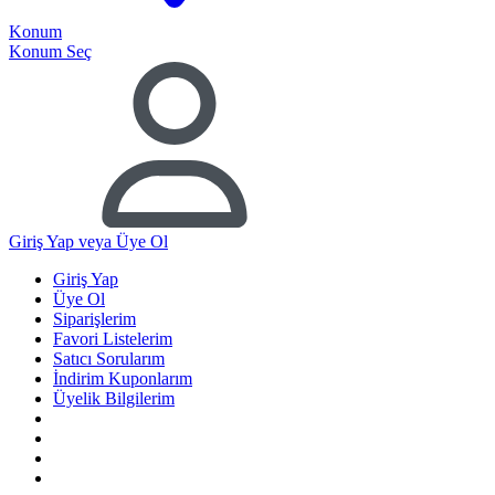
Konum
Konum Seç
Giriş Yap
veya Üye Ol
Giriş Yap
Üye Ol
Siparişlerim
Favori Listelerim
Satıcı Sorularım
İndirim Kuponlarım
Üyelik Bilgilerim