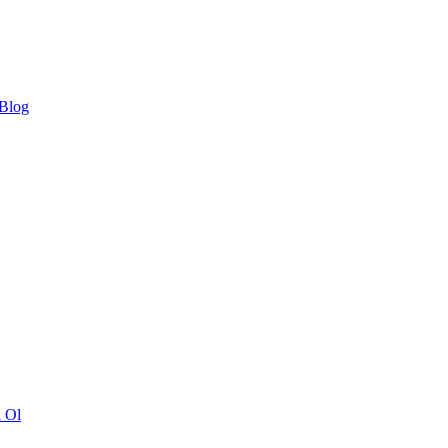
 Blog
ı Ol