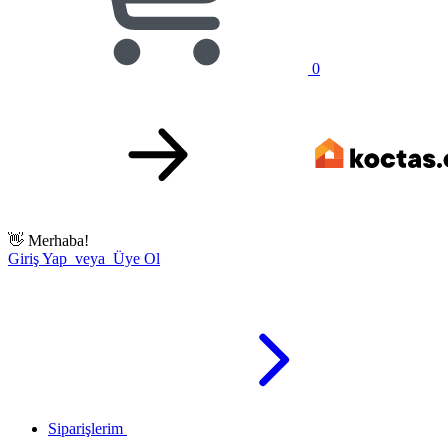
0
👋
Merhaba!
Giriş Yap veya Üye Ol
Siparişlerim