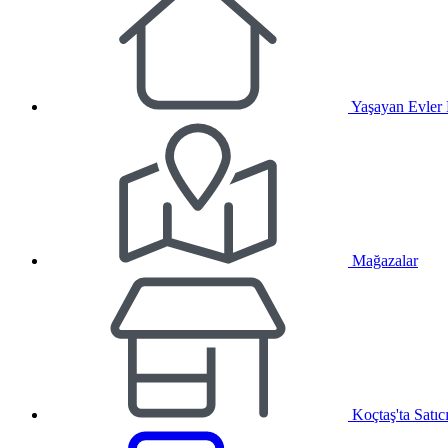
Yaşayan Evler
Mağazalar
Koçtaş'ta Satıc