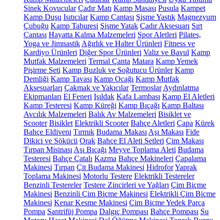
Sinek Kovucular
Çadır Matı
Kamp Masası
Pusula
Kampet
Kamp Duşu
Isıtıcılar
Kamp Çantası
Şişme Yastık
Magnezyum
Çubuğu
Kamp Taburesi
Şişme Yatak
Çadır Aksesuarı
Sırt
Çantası
Hayatta Kalma Malzemeleri
Spor Aletleri
Pilates,
Yoga ve Jimnastik
Ağırlık ve Halter Ürünleri
Fitness ve
Kardiyo Ürünleri
Diğer Spor Ürünleri
Valiz ve Bavul
Kamp
Mutfak Malzemeleri
Termal Çanta
Matara
Kamp Yemek
Pişirme Seti
Kamp Buzluk ve Soğutucu Ürünler
Kamp
Demliği
Kamp Tavası
Kamp Ocağı
Kamp Mutfak
Aksesuarları
Çakmak ve Yakıcılar
Termoslar
Aydınlatma
Ekipmanları
El Feneri
Işıldak
Kafa Lambası
Kamp El Aletleri
Kamp Testeresi
Kamp Küreği
Kamp Bıçağı
Kamp Baltası
Avcılık Malzemeleri
Balık Av Malzemeleri
Bisiklet ve
Scooter
Bisiklet
Elektrikli Scooter
Bahçe Aletleri
Çapa
Kürek
Bahçe Eldiveni
Tırmık
Budama Makası
Aşı Makası
Fide
Dikici ve Sökücü
Orak
Bahçe El Aleti Setleri
Çim Makası
Tırpan Misinası
Aşı Bıçağı
Meyve Toplama Aleti
Budama
Testeresi
Bahçe Çatalı
Kazma
Bahçe Makineleri
Çapalama
Makinesi
Tırpan
Çit Budama Makinesi
Hidrofor
Yaprak
Toplama Makinesi
Motorlu Testere
Elektrikli Testereler
Benzinli Testereler
Testere Zincirleri ve Yağları
Çim Biçme
Makinesi
Benzinli Çim Biçme Makinesi
Elektrikli Çim Biçme
Makinesi
Kenar Kesme Makinesi
Çim Biçme Yedek Parça
Pompa
Santrifüj Pompa
Dalgıç Pompası
Bahçe Pompası
Su