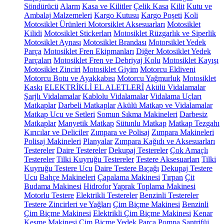
Söndürücü
Alarm
Kasa ve Kilitler
Çelik Kasa
Kilit
Kutu ve
Ambalaj Malzemeleri
Kargo Kutusu
Kargo Poşeti
Koli
Motosiklet Ürünleri
Motorsiklet Aksesuarları
Motosiklet
Kilidi
Motosiklet Stickerları
Motosiklet Rüzgarlık ve Siperlik
Motosiklet Aynası
Motosiklet Brandası
Motorsiklet Yedek
Parça
Motosiklet Fren Ekipmanları
Diğer Motosiklet Yedek
Parçaları
Motosiklet Fren ve Debriyaj Kolu
Motosiklet Kayışı
Motosiklet Zinciri
Motosiklet Giyim
Motorcu Eldiveni
Motorcu Botu ve Ayakkabısı
Motorcu Yağmurluk
Motosiklet
Kaskı
ELEKTRİKLİ EL ALETLERİ
Akülü Vidalamalar
Şarjlı Vidalamalar
Kablolu Vidalamalar
Vidalama Uçları
Matkaplar
Darbeli Matkaplar
Akülü Matkap ve Vidalamalar
Matkap Ucu ve Setleri
Somun Sıkma Makineleri
Darbesiz
Matkaplar
Manyetik Matkap
Sütunlu Matkap
Matkap Tezgahı
Kırıcılar ve Deliciler
Zımpara ve Polisaj
Zımpara Makineleri
Polisaj Makineleri
Planyalar
Zımpara Kağıdı ve Aksesuarları
Testereler
Daire Testereler
Dekupaj Testereler
Çok Amaçlı
Testereler
Tilki Kuyruğu Testereler
Testere Aksesuarları
Tilki
Kuyruğu Testere Ucu
Daire Testere Bıçağı
Dekupaj Testere
Ucu
Bahçe Makineleri
Çapalama Makinesi
Tırpan
Çit
Budama Makinesi
Hidrofor
Yaprak Toplama Makinesi
Motorlu Testere
Elektrikli Testereler
Benzinli Testereler
Testere Zincirleri ve Yağları
Çim Biçme Makinesi
Benzinli
Çim Biçme Makinesi
Elektrikli Çim Biçme Makinesi
Kenar
Kesme Makinesi
Çim Biçme Yedek Parça
Pompa
Santrifüj