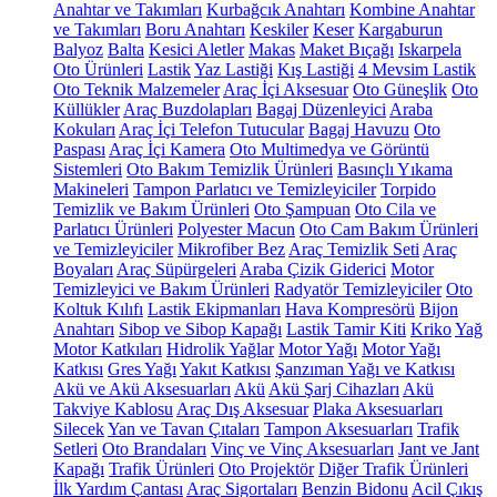
Anahtar ve Takımları
Kurbağcık Anahtarı
Kombine Anahtar
ve Takımları
Boru Anahtarı
Keskiler
Keser
Kargaburun
Balyoz
Balta
Kesici Aletler
Makas
Maket Bıçağı
Iskarpela
Oto Ürünleri
Lastik
Yaz Lastiği
Kış Lastiği
4 Mevsim Lastik
Oto Teknik Malzemeler
Araç İçi Aksesuar
Oto Güneşlik
Oto
Küllükler
Araç Buzdolapları
Bagaj Düzenleyici
Araba
Kokuları
Araç İçi Telefon Tutucular
Bagaj Havuzu
Oto
Paspası
Araç İçi Kamera
Oto Multimedya ve Görüntü
Sistemleri
Oto Bakım Temizlik Ürünleri
Basınçlı Yıkama
Makineleri
Tampon Parlatıcı ve Temizleyiciler
Torpido
Temizlik ve Bakım Ürünleri
Oto Şampuan
Oto Cila ve
Parlatıcı Ürünleri
Polyester Macun
Oto Cam Bakım Ürünleri
ve Temizleyiciler
Mikrofiber Bez
Araç Temizlik Seti
Araç
Boyaları
Araç Süpürgeleri
Araba Çizik Giderici
Motor
Temizleyici ve Bakım Ürünleri
Radyatör Temizleyiciler
Oto
Koltuk Kılıfı
Lastik Ekipmanları
Hava Kompresörü
Bijon
Anahtarı
Sibop ve Sibop Kapağı
Lastik Tamir Kiti
Kriko
Yağ
Motor Katkıları
Hidrolik Yağlar
Motor Yağı
Motor Yağı
Katkısı
Gres Yağı
Yakıt Katkısı
Şanzıman Yağı ve Katkısı
Akü ve Akü Aksesuarları
Akü
Akü Şarj Cihazları
Akü
Takviye Kablosu
Araç Dış Aksesuar
Plaka Aksesuarları
Silecek
Yan ve Tavan Çıtaları
Tampon Aksesuarları
Trafik
Setleri
Oto Brandaları
Vinç ve Vinç Aksesuarları
Jant ve Jant
Kapağı
Trafik Ürünleri
Oto Projektör
Diğer Trafik Ürünleri
İlk Yardım Çantası
Araç Sigortaları
Benzin Bidonu
Acil Çıkış