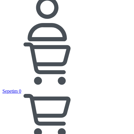
Sepetim
0