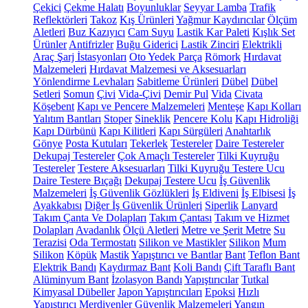
Çekici
Çekme Halatı
Boyunluklar
Seyyar Lamba
Trafik
Reflektörleri
Takoz
Kış Ürünleri
Yağmur Kaydırıcılar
Ölçüm
Aletleri
Buz Kazıyıcı
Cam Suyu
Lastik Kar Paleti
Kışlık Set
Ürünler
Antifrizler
Buğu Giderici
Lastik Zinciri
Elektrikli
Araç Şarj İstasyonları
Oto Yedek Parça
Römork
Hırdavat
Malzemeleri
Hırdavat Malzemesi ve Aksesuarları
Yönlendirme Levhaları
Sabitleme Ürünleri
Dübel
Dübel
Setleri
Somun
Çivi
Vida-Çivi
Demir Pul
Vida
Civata
Köşebent
Kapı ve Pencere Malzemeleri
Menteşe
Kapı Kolları
Yalıtım Bantları
Stoper
Sineklik
Pencere Kolu
Kapı Hidroliği
Kapı Dürbünü
Kapı Kilitleri
Kapı Sürgüleri
Anahtarlık
Gönye
Posta Kutuları
Tekerlek
Testereler
Daire Testereler
Dekupaj Testereler
Çok Amaçlı Testereler
Tilki Kuyruğu
Testereler
Testere Aksesuarları
Tilki Kuyruğu Testere Ucu
Daire Testere Bıçağı
Dekupaj Testere Ucu
İş Güvenlik
Malzemeleri
İş Güvenlik Gözlükleri
İş Eldiveni
İş Elbisesi
İş
Ayakkabısı
Diğer İş Güvenlik Ürünleri
Siperlik
Lanyard
Takım Çanta Ve Dolapları
Takım Çantası
Takım ve Hizmet
Dolapları
Avadanlık
Ölçü Aletleri
Metre ve Şerit Metre
Su
Terazisi
Oda Termostatı
Silikon ve Mastikler
Silikon
Mum
Silikon
Köpük
Mastik
Yapıştırıcı ve Bantlar
Bant
Teflon Bant
Elektrik Bandı
Kaydırmaz Bant
Koli Bandı
Çift Taraflı Bant
Alüminyum Bant
İzolasyon Bandı
Yapıştırıcılar
Tutkal
Kimyasal Dübeller
Japon Yapıştırıcıları
Epoksi
Hızlı
Yapıştırıcı
Merdivenler
Güvenlik Malzemeleri
Yangın