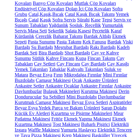
Kovaları
Banyo Çöp Kovaları
Mutfak Çöp Kovaları
Endüstriyel Çöp Kovaları
Dolap İçi Çöp Kovaları
Sofra
Grubu
Çatal,Kaşık,Bıçak
Çatal Kaşık Bıçak Takımı
Yemek
Bıçağı
Çatal
Kaşık
Sofra Servis
Sürahi
Kase
Tepsi
Servis ve
Sunum Tabakları
Yağdanlık
Sosluk, Reçellik
Yumurtalık
Servis Maşa Seti
Şekerlik
Salata Kasesi
Peçetelik
Karaf
Kürdanlık
Çerezlik
Baharat Takımı
Bardak Altlığı
Ekmek
Sepeti
Pasta Sunumu
Pasta Takımı
Kek Fanusu
Bardak
Viski
Bardağı
Su Bardağı
Meşrubat Bardağı
Rakı Bardağı
Kadeh
Bardak Seti
Bira Bardağı
Shot Bardağı
Çay ve Kahve
Sunumu
Sütlük
Kahve Fincanı
Kupa
Fincan Takımı
Çay
Tabakları
Çay Setleri
Çay Fincanı
Çay Bardağı
Çay Kaşığı
Yemek Takımları
Tabaklar
Kahvaltı Takımları
Suluk ve
Matara
Beyaz Eşya
Fırın
Mikrodalga Fırınlar
Mini Fırınlar
Buzdolabı
Çamaşır Makinesi
Ocak
Ankastre Ürünleri
Ankastre Setler
Ankastre Ocaklar
Ankastre Fırınlar
Ankastre
Davlumbazlar
Bulaşık Makineleri
Kurutma Makinesi
Derin
Dondurucular
Su Sebilleri
Mini Buzdolabı
Davlumbazlar
Kurutmalı Çamaşır Makinesi
Beyaz Eşya Setleri
Aspiratörler
Beyaz Eşya Yedek Parça ve Bakım Ürünleri
Şarap Dolabı
Küçük Ev Aletleri
Kızartma ve Pişirme Makineleri
Mısır
Patlatma Makinesi
Fritöz
Ekmek Yapma Makinesi
Ekmek
Kızartma Makinesi
Tost Makinesi
Buharlı Pişirici
Elektrikli
Izgara
Waffle Makinesi
Yumurta Haşlayıcı
Elektrikli Tencere
ve Tava
Pizza Makinesi
Krep Makinesi
Basküller
Yiyecek