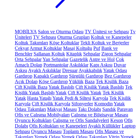
MOBİLYA
Salon ve Oturma Odası
TV Ünitesi ve Sehpası
Tv
Üniteleri
TV Sehpası
Oturma Grupları
Koltuk ve Kanepeler
Koltuk Takımları
Köşe Koltuklar
Tekli Koltuk ve Berjerler
Çekyat
Armut Koltuklar
Masaj Koltuğu
Puf
Bank ve
Benchler
Sallanan Koltuk
Kitaplık
Sehpalar
Zigon Sehpalar
Orta Sehpalar
Yan Sehpalar
Gazetelik
Antre ve Hol
Çok
Amaçlı Dolap
Portmantolar
Askılıklar
Kapı Askısı
Duvar
Askısı
Ayaklı Askılıklar
Dresuar
Ayakkabılık
Yatak Odası
Gardırop
Kapaklı Gardırop
Sürgülü Gardırop
Bez Gardırop
Açık Dolap
Köşe Gardırop
Yüklük
Baza
Tek Kişilik Baza
Çift Kişilik Baza
Yatak Başlığı
Çift Kişilik Yatak Başlığı
Tek
Kişilik Yatak Başlığı
Yatak
Çift Kişilik Yatak
Tek Kişilik
Yatak
Hasta Yatağı
Yatak Pedi & Şiltesi
Karyola
Tek Kişilik
Karyola
Çift Kişilik Karyola
Şifonyerler
Komodin
Yatak
Odası Takımları
Makyaj Masası
Takı Dolabı
Sandık
Paravan
Ofis ve Çalışma Mobilyaları
Çalışma ve Bilgisayar Masası
Oyuncu Koltukları
Çalışma ve Ofis Sandalyeleri
Keson
Ofis
Dolabı
Ofis Koltukları ve Kanepeleri
Ayaklı Küllükler
Laptop
Sehpası
Oyuncu Masası
Toplantı Masası
Ofis Masası ve
Takımları
Yemek Odası
Yemek Odası Takımları
Vitrin
Yemek