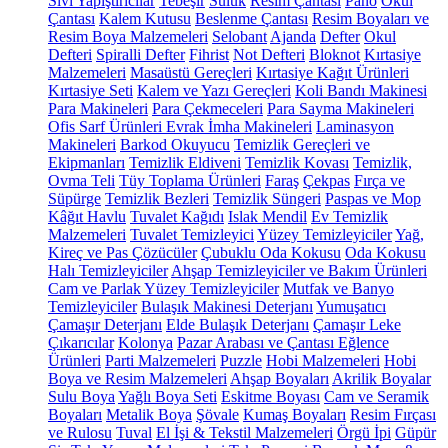
Sıvı Yapıştırıcılar
Tebeşir
Suluk
Resim Çantası
Pano
Okul
Çantası
Kalem Kutusu
Beslenme Çantası
Resim Boyaları ve
Resim Boya Malzemeleri
Selobant
Ajanda
Defter
Okul
Defteri
Spiralli Defter
Fihrist
Not Defteri
Bloknot
Kırtasiye
Malzemeleri
Masaüstü Gereçleri
Kırtasiye Kağıt Ürünleri
Kırtasiye Seti
Kalem ve Yazı Gereçleri
Koli Bandı Makinesi
Para Makineleri
Para Çekmeceleri
Para Sayma Makineleri
Ofis Sarf Ürünleri
Evrak İmha Makineleri
Laminasyon
Makineleri
Barkod Okuyucu
Temizlik Gereçleri ve
Ekipmanları
Temizlik Eldiveni
Temizlik Kovası
Temizlik,
Ovma Teli
Tüy Toplama Ürünleri
Faraş
Çekpas
Fırça ve
Süpürge
Temizlik Bezleri
Temizlik Süngeri
Paspas ve Mop
Kâğıt Havlu
Tuvalet Kağıdı
Islak Mendil
Ev Temizlik
Malzemeleri
Tuvalet Temizleyici
Yüzey Temizleyiciler
Yağ,
Kireç ve Pas Çözücüler
Çubuklu Oda Kokusu
Oda Kokusu
Halı Temizleyiciler
Ahşap Temizleyiciler ve Bakım Ürünleri
Cam ve Parlak Yüzey Temizleyiciler
Mutfak ve Banyo
Temizleyiciler
Bulaşık Makinesi Deterjanı
Yumuşatıcı
Çamaşır Deterjanı
Elde Bulaşık Deterjanı
Çamaşır Leke
Çıkarıcılar
Kolonya
Pazar Arabası ve Çantası
Eğlence
Ürünleri
Parti Malzemeleri
Puzzle
Hobi Malzemeleri
Hobi
Boya ve Resim Malzemeleri
Ahşap Boyaları
Akrilik Boyalar
Sulu Boya
Yağlı Boya Seti
Eskitme Boyası
Cam ve Seramik
Boyaları
Metalik Boya
Şövale
Kumaş Boyaları
Resim Fırçası
ve Rulosu
Tuval
El İşi & Tekstil Malzemeleri
Örgü İpi
Güpür