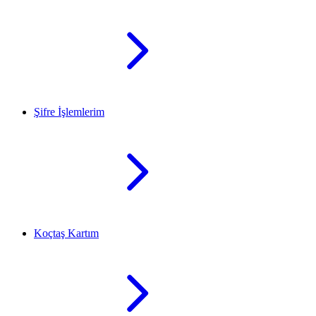
Şifre İşlemlerim
Koçtaş Kartım