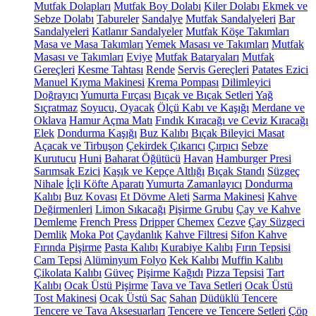
Mutfak Dolapları
Mutfak Boy Dolabı
Kiler Dolabı
Ekmek ve
Sebze Dolabı
Tabureler
Sandalye
Mutfak Sandalyeleri
Bar
Sandalyeleri
Katlanır Sandalyeler
Mutfak Köşe Takımları
Masa ve Masa Takımları
Yemek Masası ve Takımları
Mutfak
Masası ve Takımları
Eviye
Mutfak Bataryaları
Mutfak
Gereçleri
Kesme Tahtası
Rende
Servis Gereçleri
Patates Ezici
Manuel Kıyma Makinesi
Krema Pompası
Dilimleyici
Doğrayıcı
Yumurta Fırçası
Bıçak ve Bıçak Setleri
Yağ
Sıçratmaz
Soyucu, Oyacak
Ölçü Kabı ve Kaşığı
Merdane ve
Oklava
Hamur Açma Matı
Fındık Kıracağı ve Ceviz Kıracağı
Elek
Dondurma Kaşığı
Buz Kalıbı
Bıçak Bileyici Masat
Açacak ve Tirbuşon
Çekirdek Çıkarıcı
Çırpıcı
Sebze
Kurutucu
Huni
Baharat Öğütücü
Havan
Hamburger Presi
Sarımsak Ezici
Kaşık ve Kepçe Altlığı
Bıçak Standı
Süzgeç
Nihale
İçli Köfte Aparatı
Yumurta Zamanlayıcı
Dondurma
Kalıbı
Buz Kovası
Et Dövme Aleti
Sarma Makinesi
Kahve
Değirmenleri
Limon Sıkacağı
Pişirme Grubu
Çay ve Kahve
Demleme
French Press
Dripper
Chemex
Cezve
Çay Süzgeci
Demlik
Moka Pot
Çaydanlık
Kahve Filtresi
Sifon Kahve
Fırında Pişirme
Pasta Kalıbı
Kurabiye Kalıbı
Fırın Tepsisi
Cam Tepsi
Alüminyum Folyo
Kek Kalıbı
Muffin Kalıbı
Çikolata Kalıbı
Güveç
Pişirme Kağıdı
Pizza Tepsisi
Tart
Kalıbı
Ocak Üstü Pişirme
Tava ve Tava Setleri
Ocak Üstü
Tost Makinesi
Ocak Üstü Sac
Sahan
Düdüklü Tencere
Tencere ve Tava Aksesuarları
Tencere ve Tencere Setleri
Çöp