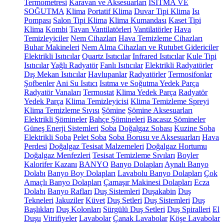
Termometresi
Karavan ve Aksesuarları
ISITMA VE
SOĞUTMA
Klima
Portatif Klima
Duvar Tipi Klima
Isı
Pompası
Salon Tipi Klima
Klima Kumandası
Kaset Tipi
Klima
Kombi
Tavan Vantilatörleri
Vantilatörler
Hava
Temizleyiciler
Nem Cihazları
Hava Temizleme Cihazları
Buhar Makineleri
Nem Alma Cihazları ve Rutubet Gidericiler
Elektrikli Isıtıcılar
Quartz Isıtıcılar
Infrared Isıtıcılar
Kule Tipi
Isıtıcılar
Yağlı Radyatör
Fanlı Isıtıcılar
Elektrikli Radyatörler
Dış Mekan Isıtıcılar
Havlupanlar
Radyatörler
Termosifonlar
Şofbenler
Ani Su Isıtıcı
Isıtma ve Soğutma Yedek Parça
Radyatör Vanaları
Termostat
Klima Yedek Parça
Radyatör
Yedek Parça
Klima Temizleyicisi
Klima Temizleme Spreyi
Klima Temizleme Sıvısı
Şömine
Şömine Aksesuarları
Elektrikli Şömineler
Bahçe Şömineleri
Bacasız Şömineler
Güneş Enerji Sistemleri
Soba
Doğalgaz Sobası
Kuzine Soba
Elektrikli Soba
Pelet Soba
Soba Borusu ve Aksesuarları
Hava
Perdesi
Doğalgaz Tesisat Malzemeleri
Doğalgaz Hortumu
Doğalgaz Menfezleri
Tesisat Temizleme Sıvıları
Boyler
Kalorifer Kazanı
BANYO
Banyo Dolapları
Aynalı Banyo
Dolabı
Banyo Boy Dolapları
Lavabolu Banyo Dolapları
Çok
Amaçlı Banyo Dolapları
Çamaşır Makinesi Dolapları
Ecza
Dolabı
Banyo Rafları
Duş Sistemleri
Duşakabin
Duş
Tekneleri
Jakuziler
Küvet
Duş Setleri
Duş Sistemleri
Duş
Başlıkları
Duş Kolonları
Sürgülü Duş Setleri
Duş Spiralleri
El
Duşu
Vitrifiyeler
Lavabolar
Çanak Lavabolar
Köşe Lavabolar