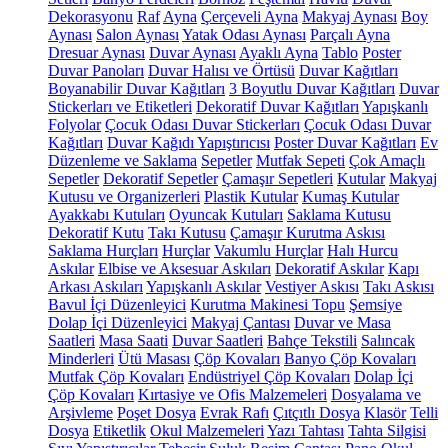
Dekorasyonu
Raf
Ayna
Çerçeveli Ayna
Makyaj Aynası
Boy
Aynası
Salon Aynası
Yatak Odası Aynası
Parçalı Ayna
Dresuar Aynası
Duvar Aynası
Ayaklı Ayna
Tablo
Poster
Duvar Panoları
Duvar Halısı ve Örtüsü
Duvar Kağıtları
Boyanabilir Duvar Kağıtları
3 Boyutlu Duvar Kağıtları
Duvar
Stickerları ve Etiketleri
Dekoratif Duvar Kağıtları
Yapışkanlı
Folyolar
Çocuk Odası Duvar Stickerları
Çocuk Odası Duvar
Kağıtları
Duvar Kağıdı Yapıştırıcısı
Poster Duvar Kağıtları
Ev
Düzenleme ve Saklama
Sepetler
Mutfak Sepeti
Çok Amaçlı
Sepetler
Dekoratif Sepetler
Çamaşır Sepetleri
Kutular
Makyaj
Kutusu ve Organizerleri
Plastik Kutular
Kumaş Kutular
Ayakkabı Kutuları
Oyuncak Kutuları
Saklama Kutusu
Dekoratif Kutu
Takı Kutusu
Çamaşır Kurutma Askısı
Saklama Hurçları
Hurçlar
Vakumlu Hurçlar
Halı Hurcu
Askılar
Elbise ve Aksesuar Askıları
Dekoratif Askılar
Kapı
Arkası Askıları
Yapışkanlı Askılar
Vestiyer Askısı
Takı Askısı
Bavul İçi Düzenleyici
Kurutma Makinesi Topu
Şemsiye
Dolap İçi Düzenleyici
Makyaj Çantası
Duvar ve Masa
Saatleri
Masa Saati
Duvar Saatleri
Bahçe Tekstili
Salıncak
Minderleri
Ütü Masası
Çöp Kovaları
Banyo Çöp Kovaları
Mutfak Çöp Kovaları
Endüstriyel Çöp Kovaları
Dolap İçi
Çöp Kovaları
Kırtasiye ve Ofis Malzemeleri
Dosyalama ve
Arşivleme
Poşet Dosya
Evrak Rafı
Çıtçıtlı Dosya
Klasör
Telli
Dosya
Etiketlik
Okul Malzemeleri
Yazı Tahtası
Tahta Silgisi