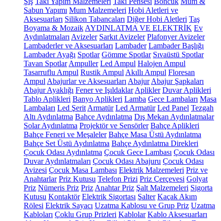
Şiş
Takı Yapım Malzemeleri
Takı Pensesi
Boncuk
Mum &
Sabun Yapımı
Mum Malzemeleri
Hobi Aletleri ve
Aksesuarları
Silikon Tabancaları
Diğer Hobi Aletleri
Taş
Boyama & Mozaik
AYDINLATMA VE ELEKTRİK
Ev
Aydınlatmaları
Avizeler
Sarkıt Avizeler
Plafonyer Avizeler
Lambaderler ve Aksesuarları
Lambader
Lambader Başlığı
Lambader Ayağı
Spotlar
Gömme Spotlar
Sıvaüstü Spotlar
Tavan Spotlar
Ampuller
Led Ampul
Halojen Ampul
Tasarruflu Ampul
Rustik Ampul
Akıllı Ampul
Floresan
Ampul
Abajurlar ve Aksesuarları
Abajur
Abajur Şapkaları
Abajur Ayaklığı
Fener ve Işıldaklar
Aplikler
Duvar Aplikleri
Tablo Aplikleri
Banyo Aplikleri
Lamba
Gece Lambaları
Masa
Lambaları
Led Şerit
Armatür
Led Armatür
Led Panel
Tezgah
Altı Aydınlatma
Bahçe Aydınlatma
Dış Mekan Aydınlatmalar
Solar Aydınlatma
Projektör ve Sensörler
Bahçe Aplikleri
Bahçe Feneri ve Meşaleler
Bahçe Masa Üstü Aydınlatma
Bahçe Set Üstü Aydınlatma
Bahçe Aydınlatma Direkleri
Çocuk Odası Aydınlatma
Çocuk Gece Lambası
Çocuk Odası
Duvar Aydınlatmaları
Çocuk Odası Abajuru
Çocuk Odası
Avizesi
Çocuk Masa Lambası
Elektrik Malzemeleri
Priz ve
Anahtarlar
Priz Kutusu
Telefon Prizi
Priz Çerçevesi
Golyat
Priz
Nümeris Priz
Priz
Anahtar Priz
Şalt Malzemeleri
Sigorta
Kutusu
Kontaktör
Elektrik Sigortası
Şalter
Kaçak Akım
Rölesi
Elektrik Sayacı
Uzatma Kablosu ve Grup Priz
Uzatma
Kabloları
Çoklu Grup Prizleri
Kablolar
Kablo Aksesuarları