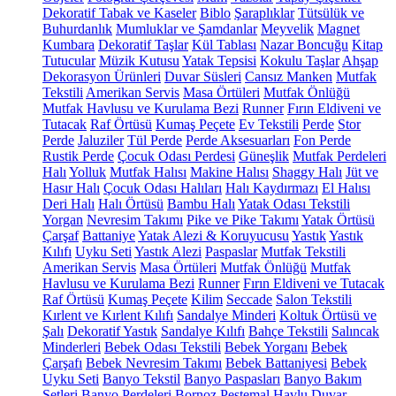
Dekoratif Tabak ve Kaseler
Biblo
Şaraplıklar
Tütsülük ve
Buhurdanlık
Mumluklar ve Şamdanlar
Meyvelik
Magnet
Kumbara
Dekoratif Taşlar
Kül Tablası
Nazar Boncuğu
Kitap
Tutucular
Müzik Kutusu
Yatak Tepsisi
Kokulu Taşlar
Ahşap
Dekorasyon Ürünleri
Duvar Süsleri
Cansız Manken
Mutfak
Tekstili
Amerikan Servis
Masa Örtüleri
Mutfak Önlüğü
Mutfak Havlusu ve Kurulama Bezi
Runner
Fırın Eldiveni ve
Tutacak
Raf Örtüsü
Kumaş Peçete
Ev Tekstili
Perde
Stor
Perde
Jaluziler
Tül Perde
Perde Aksesuarları
Fon Perde
Rustik Perde
Çocuk Odası Perdesi
Güneşlik
Mutfak Perdeleri
Halı
Yolluk
Mutfak Halısı
Makine Halısı
Shaggy Halı
Jüt ve
Hasır Halı
Çocuk Odası Halıları
Halı Kaydırmazı
El Halısı
Deri Halı
Halı Örtüsü
Bambu Halı
Yatak Odası Tekstili
Yorgan
Nevresim Takımı
Pike ve Pike Takımı
Yatak Örtüsü
Çarşaf
Battaniye
Yatak Alezi & Koruyucusu
Yastık
Yastık
Kılıfı
Uyku Seti
Yastık Alezi
Paspaslar
Mutfak Tekstili
Amerikan Servis
Masa Örtüleri
Mutfak Önlüğü
Mutfak
Havlusu ve Kurulama Bezi
Runner
Fırın Eldiveni ve Tutacak
Raf Örtüsü
Kumaş Peçete
Kilim
Seccade
Salon Tekstili
Kırlent ve Kırlent Kılıfı
Sandalye Minderi
Koltuk Örtüsü ve
Şalı
Dekoratif Yastık
Sandalye Kılıfı
Bahçe Tekstili
Salıncak
Minderleri
Bebek Odası Tekstili
Bebek Yorganı
Bebek
Çarşafı
Bebek Nevresim Takımı
Bebek Battaniyesi
Bebek
Uyku Seti
Banyo Tekstil
Banyo Paspasları
Banyo Bakım
Setleri
Banyo Perdeleri
Bornoz
Peştemal
Havlu
Duvar