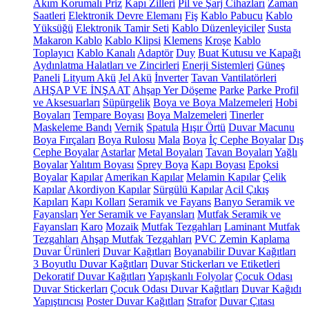
Akım Korumalı Priz
Kapı Zilleri
Pil ve Şarj Cihazları
Zaman
Saatleri
Elektronik Devre Elemanı
Fiş
Kablo Pabucu
Kablo
Yüksüğü
Elektronik Tamir Seti
Kablo Düzenleyiciler
Susta
Makaron Kablo
Kablo Klipsi
Klemens
Kroşe
Kablo
Toplayıcı
Kablo Kanalı
Adaptör
Duy
Buat Kutusu ve Kapağı
Aydınlatma Halatları ve Zincirleri
Enerji Sistemleri
Güneş
Paneli
Lityum Akü
Jel Akü
İnverter
Tavan Vantilatörleri
AHŞAP VE İNŞAAT
Ahşap Yer Döşeme
Parke
Parke Profil
ve Aksesuarları
Süpürgelik
Boya ve Boya Malzemeleri
Hobi
Boyaları
Tempare Boyası
Boya Malzemeleri
Tinerler
Maskeleme Bandı
Vernik
Spatula
Hışır Örtü
Duvar Macunu
Boya Fırçaları
Boya Rulosu
Mala
Boya
İç Cephe Boyalar
Dış
Cephe Boyalar
Astarlar
Metal Boyaları
Tavan Boyaları
Yağlı
Boyalar
Yalıtım Boyası
Sprey Boya
Kapı Boyası
Epoksi
Boyalar
Kapılar
Amerikan Kapılar
Melamin Kapılar
Çelik
Kapılar
Akordiyon Kapılar
Sürgülü Kapılar
Acil Çıkış
Kapıları
Kapı Kolları
Seramik ve Fayans
Banyo Seramik ve
Fayansları
Yer Seramik ve Fayansları
Mutfak Seramik ve
Fayansları
Karo
Mozaik
Mutfak Tezgahları
Laminant Mutfak
Tezgahları
Ahşap Mutfak Tezgahları
PVC Zemin Kaplama
Duvar Ürünleri
Duvar Kağıtları
Boyanabilir Duvar Kağıtları
3 Boyutlu Duvar Kağıtları
Duvar Stickerları ve Etiketleri
Dekoratif Duvar Kağıtları
Yapışkanlı Folyolar
Çocuk Odası
Duvar Stickerları
Çocuk Odası Duvar Kağıtları
Duvar Kağıdı
Yapıştırıcısı
Poster Duvar Kağıtları
Strafor
Duvar Çıtası