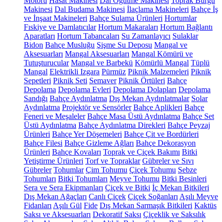
Motoru
Hasat Makinesi
Dal Öğütme Makinesi
Toprak Burgu
Makinesi
Dal Budama Makinesi
İlaçlama Makineleri
Bahçe İş
ve İnşaat Makineleri
Bahçe Sulama Ürünleri
Hortumlar
Fıskiye ve Damlatıcılar
Hortum Makaraları
Hortum Bağlantı
Aparatları
Hortum Tabancaları
Su Zamanlayıcı
Sulaklar
Bidon
Bahçe Musluğu
Şişme Su Deposu
Mangal ve
Aksesuarları
Mangal Aksesuarları
Mangal Kömürü ve
Tutuşturucular
Mangal ve Barbekü
Kömürlü Mangal
Tüplü
Mangal
Elektrikli Izgara
Pürmüz
Piknik Malzemeleri
Piknik
Sepetleri
Piknik Seti
Semaver
Piknik Örtüleri
Bahçe
Depolama
Depolama Evleri
Depolama Dolapları
Depolama
Sandığı
Bahçe Aydınlatma
Dış Mekan Aydınlatmalar
Solar
Aydınlatma
Projektör ve Sensörler
Bahçe Aplikleri
Bahçe
Feneri ve Meşaleler
Bahçe Masa Üstü Aydınlatma
Bahçe Set
Üstü Aydınlatma
Bahçe Aydınlatma Direkleri
Bahçe Peyzaj
Ürünleri
Bahçe Yer Döşemeleri
Bahçe Çit ve Bordürleri
Bahçe Filesi
Bahçe Gizleme Ağları
Bahçe Dekorasyon
Ürünleri
Bahçe Kovaları
Toprak ve Çiçek Bakımı
Bitki
Yetiştirme Ürünleri
Torf ve Topraklar
Gübreler ve Sıvı
Gübreler
Tohumlar
Çim Tohumu
Çiçek Tohumu
Sebze
Tohumları
Bitki Tohumları
Meyve Tohumu
Bitki Besinleri
Sera ve Sera Ekipmanları
Çiçek ve Bitki
İç Mekan Bitkileri
Dış Mekan Ağaçları
Canlı Çiçek
Çiçek Soğanları
Aşılı Meyve
Fidanları
Aşılı Gül
Fide
Dış Mekan Sarmaşık Bitkileri
Kaktüs
Saksı ve Aksesuarları
Dekoratif Saksı
Çiçeklik ve Saksılık