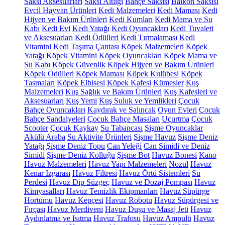
Saksı Aksesuarları
Saksı Altlığı
Bahçe Saksısı
Balkon Saksısı
Evcil Hayvan Ürünleri
Kedi Malzemeleri
Kedi Maması
Kedi
Hijyen ve Bakım Ürünleri
Kedi Kumları
Kedi Mama ve Su
Kabı
Kedi Evi
Kedi Yatağı
Kedi Oyuncakları
Kedi Tuvaleti
ve Aksesuarları
Kedi Ödülleri
Kedi Tırmalaması
Kedi
Vitamini
Kedi Taşıma Çantası
Köpek Malzemeleri
Köpek
Yatağı
Köpek Vitamini
Köpek Oyuncakları
Köpek Mama ve
Su Kabı
Köpek Güvenlik
Köpek Hijyen ve Bakım Ürünleri
Köpek Ödülleri
Köpek Maması
Köpek Kulübesi
Köpek
Tasmaları
Köpek Elbisesi
Köpek Kafesi
Kümesler
Kuş
Malzemeleri
Kuş Sağlık ve Bakım Ürünleri
Kuş Kafesleri ve
Aksesuarları
Kuş Yemi
Kuş Suluk ve Yemlikleri
Çocuk
Bahçe Oyuncakları
Kaydırak ve Salıncak
Oyun Evleri
Çocuk
Bahçe Sandalyeleri
Çocuk Bahçe Masaları
Uçurtma
Çocuk
Scooter
Çocuk Kaykay
Su Tabancası
Şişme Oyuncaklar
Akülü Araba
Su Aktivite Ürünleri
Şişme Havuz
Şişme Deniz
Yatağı
Şişme Deniz Topu
Can Yeleği
Can Simidi ve Deniz
Simidi
Şişme Deniz Kolluğu
Şişme Bot
Havuz Bonesi
Kano
Havuz Malzemeleri
Havuz Yapı Malzemeleri
Nozul
Havuz
Kenar Izgarası
Havuz Filtresi
Havuz Örtü Sistemleri
Su
Perdesi
Havuz Dip Süzgeç
Havuz ve Dozaj Pompası
Havuz
Kimyasalları
Havuz Temizlik Ekipmanları
Havuz Süpürge
Hortumu
Havuz Kepçesi
Havuz Robotu
Havuz Süpürgesi ve
Fırçası
Havuz Merdiveni
Havuz Duşu ve Masaj Jeti
Havuz
Aydınlatma ve Isıtma
Havuz Trafosu
Havuz Ampulü
Havuz