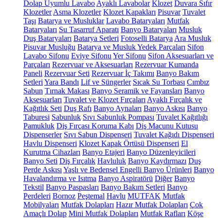
Dolap Uyumlu Lavabo
Ayaklı Lavabolar
Klozet
Duvara Sıfır
Klozetler
Asma Klozetler
Klozet Kapakları
Pisuvar
Tuvalet
Taşı
Batarya ve Musluklar
Lavabo Bataryaları
Mutfak
Bataryaları
Su Tasarruf Aparatı
Banyo Bataryaları
Musluk
Duş Bataryaları
Batarya Setleri
Fotoselli Batarya
Ara Musluk
Pisuvar Musluğu
Batarya ve Musluk Yedek Parçaları
Sifon
Lavabo Sifonu
Eviye Sifonu
Yer Sifonu
Sifon Aksesuarları ve
Parçaları
Rezervuar ve Aksesuarları
Rezervuar Kumanda
Paneli
Rezervuar Seti
Rezervuar İç Takımı
Banyo Bakım
Setleri
Yara Bandı
Lif ve Süngerler
Sıcak Su Torbası
Cımbız
Sabun
Tırnak Makası
Banyo Seramik ve Fayansları
Banyo
Aksesuarları
Tuvalet ve Klozet Fırçaları
Ayaklı Fırçalık ve
Kağıtlık Seti
Duş Rafı
Banyo Aynaları
Banyo Askısı
Banyo
Taburesi
Sabunluk
Sıvı Sabunluk Pompası
Tuvalet Kağıtlığı
Pamukluk
Diş Fırçası Koruma Kabı
Diş Macunu Kutusu
Dispenserler
Sıvı Sabun Dispenseri
Tuvalet Kağıdı Dispenseri
Havlu Dispenseri
Klozet Kapak Örtüsü Dispenseri
El
Kurutma Cihazları
Banyo Etajeri
Banyo Düzenleyicileri
Banyo Seti
Diş Fırçalık
Havluluk
Banyo Kaydırmazı
Duş
Perde Askısı
Yaşlı ve Bedensel Engelli Banyo Ürünleri
Banyo
Havalandırma ve Isıtma
Banyo Aspiratörü
Diğer
Banyo
Tekstil
Banyo Paspasları
Banyo Bakım Setleri
Banyo
Perdeleri
Bornoz
Peştemal
Havlu
MUTFAK
Mutfak
Mobilyaları
Mutfak Dolapları
Hazır Mutfak Dolapları
Çok
Amaçlı Dolap
Mini Mutfak Dolapları
Mutfak Rafları
Köşe