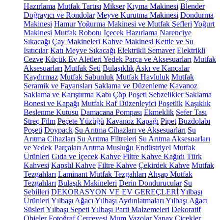
Hazırlama
Mutfak Tartısı
Mikser
Kıyma Makinesi
Blender
Doğrayıcı ve Rondolar
Meyve Kurutma Makinesi
Dondurma
Makinesi
Hamur Yoğurma Makinesi ve Mutfak Şefleri
Yoğurt
Makinesi
Mutfak Robotu
İçecek Hazırlama
Narenciye
Sıkacağı
Çay Makineleri
Kahve Makinesi
Kettle ve Su
Isıtıcılar
Katı Meyve Sıkacağı
Elektrikli Semaver
Elektrikli
Cezve
Küçük Ev Aletleri Yedek Parça ve Aksesuarları
Mutfak
Aksesuarları
Mutfak Seti
Bulaşıklık
Askı ve Kancalar
Kaydırmaz
Mutfak Sabunluk
Mutfak Havluluk
Mutfak
Seramik ve Fayansları
Saklama ve Düzenleme
Kavanoz
Saklama ve Karıştırma Kabı
Çöp Poşeti
Sebzelikler
Saklama
Bonesi ve Kapağı
Mutfak Raf Düzenleyici
Poşetlik
Kaşıklık
Beslenme Kutusu
Damacana Pompası
Ekmeklik
Sefer Tası
Streç Film
Peçete Yüzüğü
Kavanoz Kapağı
Pipet
Buzdolabı
Poşeti
Doypack
Su Arıtma Cihazları ve Aksesuarları
Su
Arıtma Cihazları
Su Arıtma Filtreleri
Su Arıtma Aksesuarları
ve Yedek Parçaları
Arıtma Musluğu
Endüstriyel Mutfak
Ürünleri
Gıda ve İçecek
Kahve
Filtre Kahve Kağıdı
Türk
Kahvesi
Kapsül Kahve
Filtre Kahve
Çekirdek Kahve
Mutfak
Tezgahları
Laminant Mutfak Tezgahları
Ahşap Mutfak
Tezgahları
Bulaşık Makineleri
Derin Dondurucular
Su
Sebilleri
DEKORASYON VE EV GEREÇLERİ
Yılbaşı
Ürünleri
Yılbaşı Ağacı
Yılbaşı Aydınlatmaları
Yılbaşı Ağacı
Süsleri
Yılbaşı Sepeti
Yılbaşı Parti Malzemeleri
Dekoratif
Objeler
Fotoğraf Çerçevesi
Mum
Vazolar
Yapay Çiçekler