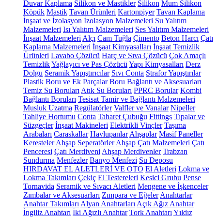
Duvar Kaplama
Silikon ve Mastikler
Silikon
Mum Silikon
Köpük
Mastik
Tavan Ürünleri
Kartonpiyer
Tavan Kaplama
İnşaat ve İzolasyon
İzolasyon Malzemeleri
Su Yalıtım
Malzemeleri
Isı Yalıtım Malzemeleri
Ses Yalıtım Malzemeleri
İnşaat Malzemeleri
Alçı
Cam Tuğla
Çimento
Beton Harcı
Çatı
Kaplama Malzemeleri
İnşaat Kimyasalları
İnşaat Temizlik
Ürünleri
Lavabo Çözücü
Harç ve Sıva Çözücü
Çok Amaçlı
Temizlik
Yağlayıcı ve Pas Çözücü
Yapı Kimyasalları
Derz
Dolgu
Seramik Yapıştırıcılar
Sıvı Conta
Strafor Yapıştırılar
Plastik Boru ve Ek Parçalar
Boru Bağlantı ve Aksesuarları
Temiz Su Boruları
Atık Su Boruları
PPRC Borular
Kombi
Bağlantı Boruları
Tesisat Tamir ve Bağlantı Malzemeleri
Musluk Uzatma
Regülatörler
Valfler ve Vanalar
Nipeller
Tahliye Hortumu
Conta
Taharet Çubuğu
Fittings
Tıpalar ve
Süzgeçler
İnşaat Makineleri
Elektrikli Vinçler
Taşıma
Arabaları
Caraskallar
Havlupanlar
Ahşaplar
Masif Paneller
Keresteler
Ahşap Seperatörler
Ahşap Çatı Malzemeleri
Çatı
Penceresi
Çatı Merdiveni
Ahşap Merdivenler
Trabzan
Sundurma
Menfezler
Banyo Menfezi
Su Deposu
HIRDAVAT EL ALETLERİ VE OTO
El Aletleri
Lokma ve
Lokma Takımları
Çekiç
El Testereleri
Kesici Grubu
Pense
Tornavida
Seramik ve Sıvacı Aletleri
Mengene ve İşkenceler
Zımbalar ve Aksesuarları
Zımpara ve Eğeler
Anahtarlar
Anahtar Takımları
Alyan Anahtarları
Açık Ağız Anahtar
İngiliz Anahtarı
İki Ağızlı Anahtar
Tork Anahtarı
Yıldız