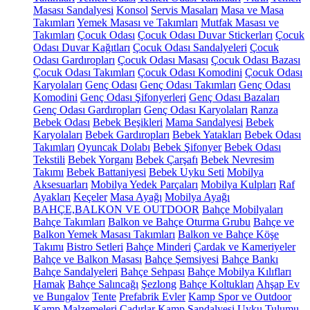
Masası Sandalyesi
Konsol
Servis Masaları
Masa ve Masa
Takımları
Yemek Masası ve Takımları
Mutfak Masası ve
Takımları
Çocuk Odası
Çocuk Odası Duvar Stickerları
Çocuk
Odası Duvar Kağıtları
Çocuk Odası Sandalyeleri
Çocuk
Odası Gardıropları
Çocuk Odası Masası
Çocuk Odası Bazası
Çocuk Odası Takımları
Çocuk Odası Komodini
Çocuk Odası
Karyolaları
Genç Odası
Genç Odası Takımları
Genç Odası
Komodini
Genç Odası Şifonyerleri
Genç Odası Bazaları
Genç Odası Gardıropları
Genç Odası Karyolaları
Ranza
Bebek Odası
Bebek Beşikleri
Mama Sandalyesi
Bebek
Karyolaları
Bebek Gardıropları
Bebek Yatakları
Bebek Odası
Takımları
Oyuncak Dolabı
Bebek Şifonyer
Bebek Odası
Tekstili
Bebek Yorganı
Bebek Çarşafı
Bebek Nevresim
Takımı
Bebek Battaniyesi
Bebek Uyku Seti
Mobilya
Aksesuarları
Mobilya Yedek Parçaları
Mobilya Kulpları
Raf
Ayakları
Keçeler
Masa Ayağı
Mobilya Ayağı
BAHÇE,BALKON VE OUTDOOR
Bahçe Mobilyaları
Bahçe Takımları
Balkon ve Bahçe Oturma Grubu
Bahçe ve
Balkon Yemek Masası Takımları
Balkon ve Bahçe Köşe
Takımı
Bistro Setleri
Bahçe Minderi
Çardak ve Kameriyeler
Bahçe ve Balkon Masası
Bahçe Şemsiyesi
Bahçe Bankı
Bahçe Sandalyeleri
Bahçe Sehpası
Bahçe Mobilya Kılıfları
Hamak
Bahçe Salıncağı
Şezlong
Bahçe Koltukları
Ahşap Ev
ve Bungalov
Tente
Prefabrik Evler
Kamp Spor ve Outdoor
Kamp Malzemeleri
Çadırlar
Kamp Sandalyesi
Uyku Tulumu