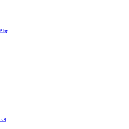
 Blog
ı Ol