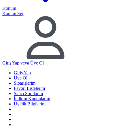
Konum
Konum Seç
Giriş Yap
veya Üye Ol
Giriş Yap
Üye Ol
Siparişlerim
Favori Listelerim
Satıcı Sorularım
İndirim Kuponlarım
Üyelik Bilgilerim