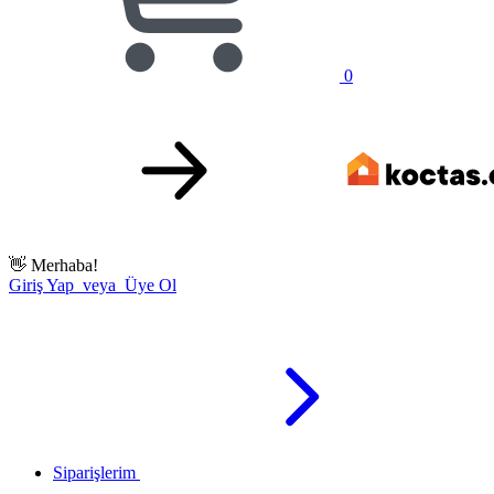
0
👋
Merhaba!
Giriş Yap veya Üye Ol
Siparişlerim