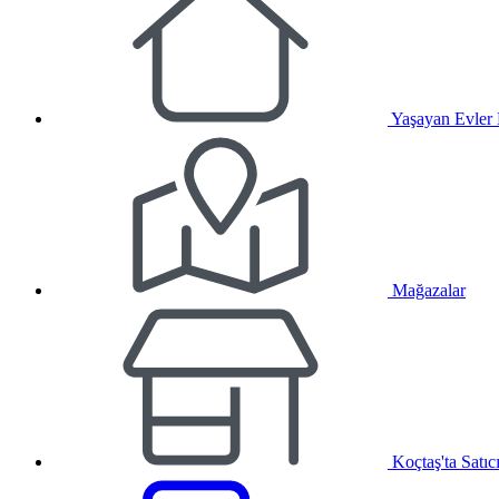
Yaşayan Evler
Mağazalar
Koçtaş'ta Satıc