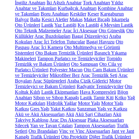
İngiliz Anahtarı
İki Ağızlı Anahtar
Tork Anahtarı
Yıldız
Anahtar ve Takımları
Kurbağcık Anahtarı
Kombine Anahtar
ve Takımları
Boru Anahtarı
Keskiler
Keser
Kargaburun
Balyoz
Balta
Kesici Aletler
Makas
Maket Bıçağı
Iskarpela
Oto Ürünleri
Lastik
Yaz Lastiği
Kış Lastiği
4 Mevsim Lastik
Oto Teknik Malzemeler
Araç İçi Aksesuar
Oto Güneşlik
Oto
Küllükler
Araç Buzdolapları
Bagaj Düzenleyici
Araba
Kokuları
Araç İçi Telefon Tutucular
Bagaj Havuzu
Oto
Paspası
Araç İçi Kamera
Oto Multimedya ve Görüntü
Sistemleri
Oto Bakım Temizlik Ürünleri
Basınçlı Yıkama
Makineleri
Tampon Parlatıcı ve Temizleyiciler
Torpido
Temizlik ve Bakım Ürünleri
Oto Şampuan
Oto Cila ve
Parlatıcı Ürünleri
Polyester Macun
Oto Cam Bakım Ürünleri
ve Temizleyiciler
Mikrofiber Bez
Araç Temizlik Seti
Araç
Boyaları
Araç Süpürgeleri
Araba Çizik Giderici
Motor
Temizleyici ve Bakım Ürünleri
Radyatör Temizleyiciler
Oto
Koltuk Kılıfı
Lastik Ekipmanları
Hava Kompresörü
Bijon
Anahtarı
Sibop ve Sibop Kapağı
Lastik Tamir Kiti
Kriko
Yağ
Motor Katkıları
Hidrolik Yağlar
Motor Yağı
Motor Yağı
Katkısı
Gres Yağı
Yakıt Katkısı
Şanzıman Yağı ve Katkısı
Akü ve Akü Aksesuarları
Akü
Akü Şarj Cihazları
Akü
Takviye Kablosu
Araç Dış Aksesuar
Plaka Aksesuarları
Silecek
Yan ve Tavan Çıtaları
Tampon Aksesuarları
Trafik
Setleri
Oto Brandaları
Vinç ve Vinç Aksesuarları
Jant ve Jant
Kapağı
Trafik Ürünleri
Oto Projektör
Diğer Trafik Ürünleri