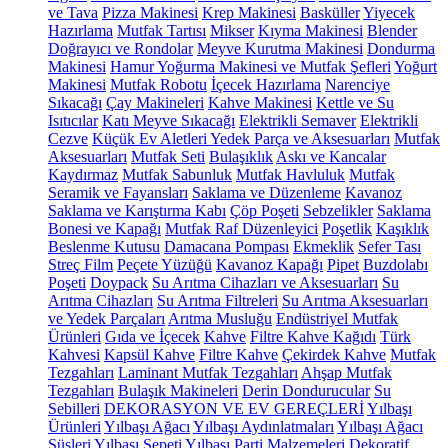
ve Tava
Pizza Makinesi
Krep Makinesi
Basküller
Yiyecek
Hazırlama
Mutfak Tartısı
Mikser
Kıyma Makinesi
Blender
Doğrayıcı ve Rondolar
Meyve Kurutma Makinesi
Dondurma
Makinesi
Hamur Yoğurma Makinesi ve Mutfak Şefleri
Yoğurt
Makinesi
Mutfak Robotu
İçecek Hazırlama
Narenciye
Sıkacağı
Çay Makineleri
Kahve Makinesi
Kettle ve Su
Isıtıcılar
Katı Meyve Sıkacağı
Elektrikli Semaver
Elektrikli
Cezve
Küçük Ev Aletleri Yedek Parça ve Aksesuarları
Mutfak
Aksesuarları
Mutfak Seti
Bulaşıklık
Askı ve Kancalar
Kaydırmaz
Mutfak Sabunluk
Mutfak Havluluk
Mutfak
Seramik ve Fayansları
Saklama ve Düzenleme
Kavanoz
Saklama ve Karıştırma Kabı
Çöp Poşeti
Sebzelikler
Saklama
Bonesi ve Kapağı
Mutfak Raf Düzenleyici
Poşetlik
Kaşıklık
Beslenme Kutusu
Damacana Pompası
Ekmeklik
Sefer Tası
Streç Film
Peçete Yüzüğü
Kavanoz Kapağı
Pipet
Buzdolabı
Poşeti
Doypack
Su Arıtma Cihazları ve Aksesuarları
Su
Arıtma Cihazları
Su Arıtma Filtreleri
Su Arıtma Aksesuarları
ve Yedek Parçaları
Arıtma Musluğu
Endüstriyel Mutfak
Ürünleri
Gıda ve İçecek
Kahve
Filtre Kahve Kağıdı
Türk
Kahvesi
Kapsül Kahve
Filtre Kahve
Çekirdek Kahve
Mutfak
Tezgahları
Laminant Mutfak Tezgahları
Ahşap Mutfak
Tezgahları
Bulaşık Makineleri
Derin Dondurucular
Su
Sebilleri
DEKORASYON VE EV GEREÇLERİ
Yılbaşı
Ürünleri
Yılbaşı Ağacı
Yılbaşı Aydınlatmaları
Yılbaşı Ağacı
Süsleri
Yılbaşı Sepeti
Yılbaşı Parti Malzemeleri
Dekoratif