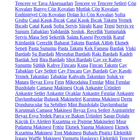
Tencere ve Tava Aksesuarları
Tencere ve Tencere Setleri
Çöp
Kovaları
Banyo Çöp Kovaları
Mutfak Çöp Kovaları
Endüstriyel Çöp Kovaları
Dolap İçi Çöp Kovaları
Sofra
Grubu
Çatal,Kaşık,Bıçak
Çatal Kaşık Bıçak Takımı
Yemek
Bıçağı
Çatal
Kaşık
Sofra Servis
Sürahi
Kase
Tepsi
Servis ve
Sunum Tabakları
Yağdanlık
Sosluk, Reçellik
Yumurtalık
Servis Maşa Seti
Şekerlik
Salata Kasesi
Peçetelik
Karaf
Kürdanlık
Çerezlik
Baharat Takımı
Bardak Altlığı
Ekmek
Sepeti
Pasta Sunumu
Pasta Takımı
Kek Fanusu
Bardak
Viski
Bardağı
Su Bardağı
Meşrubat Bardağı
Rakı Bardağı
Kadeh
Bardak Seti
Bira Bardağı
Shot Bardağı
Çay ve Kahve
Sunumu
Sütlük
Kahve Fincanı
Kupa
Fincan Takımı
Çay
Tabakları
Çay Setleri
Çay Fincanı
Çay Bardağı
Çay Kaşığı
Yemek Takımları
Tabaklar
Kahvaltı Takımları
Suluk ve
Matara
Beyaz Eşya
Fırın
Mikrodalga Fırınlar
Mini Fırınlar
Buzdolabı
Çamaşır Makinesi
Ocak
Ankastre Ürünleri
Ankastre Setler
Ankastre Ocaklar
Ankastre Fırınlar
Ankastre
Davlumbazlar
Bulaşık Makineleri
Kurutma Makinesi
Derin
Dondurucular
Su Sebilleri
Mini Buzdolabı
Davlumbazlar
Kurutmalı Çamaşır Makinesi
Beyaz Eşya Setleri
Aspiratörler
Beyaz Eşya Yedek Parça ve Bakım Ürünleri
Şarap Dolabı
Küçük Ev Aletleri
Kızartma ve Pişirme Makineleri
Mısır
Patlatma Makinesi
Fritöz
Ekmek Yapma Makinesi
Ekmek
Kızartma Makinesi
Tost Makinesi
Buharlı Pişirici
Elektrikli
Izgara
Waffle Makinesi
Yumurta Haşlayıcı
Elektrikli Tencere