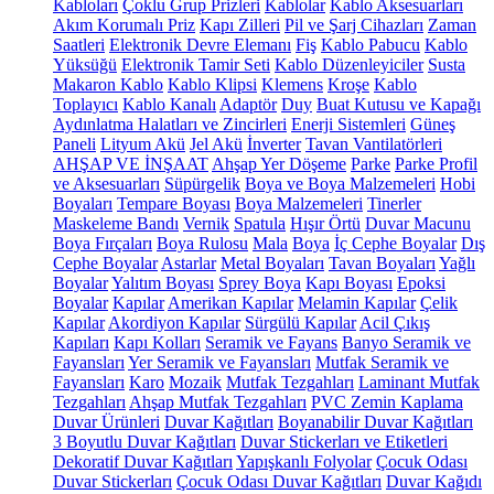
Kabloları
Çoklu Grup Prizleri
Kablolar
Kablo Aksesuarları
Akım Korumalı Priz
Kapı Zilleri
Pil ve Şarj Cihazları
Zaman
Saatleri
Elektronik Devre Elemanı
Fiş
Kablo Pabucu
Kablo
Yüksüğü
Elektronik Tamir Seti
Kablo Düzenleyiciler
Susta
Makaron Kablo
Kablo Klipsi
Klemens
Kroşe
Kablo
Toplayıcı
Kablo Kanalı
Adaptör
Duy
Buat Kutusu ve Kapağı
Aydınlatma Halatları ve Zincirleri
Enerji Sistemleri
Güneş
Paneli
Lityum Akü
Jel Akü
İnverter
Tavan Vantilatörleri
AHŞAP VE İNŞAAT
Ahşap Yer Döşeme
Parke
Parke Profil
ve Aksesuarları
Süpürgelik
Boya ve Boya Malzemeleri
Hobi
Boyaları
Tempare Boyası
Boya Malzemeleri
Tinerler
Maskeleme Bandı
Vernik
Spatula
Hışır Örtü
Duvar Macunu
Boya Fırçaları
Boya Rulosu
Mala
Boya
İç Cephe Boyalar
Dış
Cephe Boyalar
Astarlar
Metal Boyaları
Tavan Boyaları
Yağlı
Boyalar
Yalıtım Boyası
Sprey Boya
Kapı Boyası
Epoksi
Boyalar
Kapılar
Amerikan Kapılar
Melamin Kapılar
Çelik
Kapılar
Akordiyon Kapılar
Sürgülü Kapılar
Acil Çıkış
Kapıları
Kapı Kolları
Seramik ve Fayans
Banyo Seramik ve
Fayansları
Yer Seramik ve Fayansları
Mutfak Seramik ve
Fayansları
Karo
Mozaik
Mutfak Tezgahları
Laminant Mutfak
Tezgahları
Ahşap Mutfak Tezgahları
PVC Zemin Kaplama
Duvar Ürünleri
Duvar Kağıtları
Boyanabilir Duvar Kağıtları
3 Boyutlu Duvar Kağıtları
Duvar Stickerları ve Etiketleri
Dekoratif Duvar Kağıtları
Yapışkanlı Folyolar
Çocuk Odası
Duvar Stickerları
Çocuk Odası Duvar Kağıtları
Duvar Kağıdı