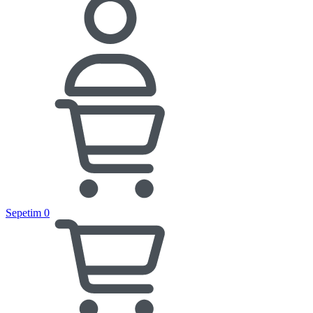
Sepetim
0