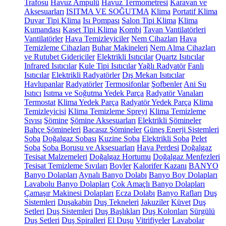
Trafosu
Havuz Ampulü
Havuz Termometresi
Karavan ve
Aksesuarları
ISITMA VE SOĞUTMA
Klima
Portatif Klima
Duvar Tipi Klima
Isı Pompası
Salon Tipi Klima
Klima
Kumandası
Kaset Tipi Klima
Kombi
Tavan Vantilatörleri
Vantilatörler
Hava Temizleyiciler
Nem Cihazları
Hava
Temizleme Cihazları
Buhar Makineleri
Nem Alma Cihazları
ve Rutubet Gidericiler
Elektrikli Isıtıcılar
Quartz Isıtıcılar
Infrared Isıtıcılar
Kule Tipi Isıtıcılar
Yağlı Radyatör
Fanlı
Isıtıcılar
Elektrikli Radyatörler
Dış Mekan Isıtıcılar
Havlupanlar
Radyatörler
Termosifonlar
Şofbenler
Ani Su
Isıtıcı
Isıtma ve Soğutma Yedek Parça
Radyatör Vanaları
Termostat
Klima Yedek Parça
Radyatör Yedek Parça
Klima
Temizleyicisi
Klima Temizleme Spreyi
Klima Temizleme
Sıvısı
Şömine
Şömine Aksesuarları
Elektrikli Şömineler
Bahçe Şömineleri
Bacasız Şömineler
Güneş Enerji Sistemleri
Soba
Doğalgaz Sobası
Kuzine Soba
Elektrikli Soba
Pelet
Soba
Soba Borusu ve Aksesuarları
Hava Perdesi
Doğalgaz
Tesisat Malzemeleri
Doğalgaz Hortumu
Doğalgaz Menfezleri
Tesisat Temizleme Sıvıları
Boyler
Kalorifer Kazanı
BANYO
Banyo Dolapları
Aynalı Banyo Dolabı
Banyo Boy Dolapları
Lavabolu Banyo Dolapları
Çok Amaçlı Banyo Dolapları
Çamaşır Makinesi Dolapları
Ecza Dolabı
Banyo Rafları
Duş
Sistemleri
Duşakabin
Duş Tekneleri
Jakuziler
Küvet
Duş
Setleri
Duş Sistemleri
Duş Başlıkları
Duş Kolonları
Sürgülü
Duş Setleri
Duş Spiralleri
El Duşu
Vitrifiyeler
Lavabolar