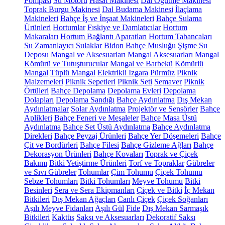
Pompası
Su Motoru
Hasat Makinesi
Dal Öğütme Makinesi
Toprak Burgu Makinesi
Dal Budama Makinesi
İlaçlama
Makineleri
Bahçe İş ve İnşaat Makineleri
Bahçe Sulama
Ürünleri
Hortumlar
Fıskiye ve Damlatıcılar
Hortum
Makaraları
Hortum Bağlantı Aparatları
Hortum Tabancaları
Su Zamanlayıcı
Sulaklar
Bidon
Bahçe Musluğu
Şişme Su
Deposu
Mangal ve Aksesuarları
Mangal Aksesuarları
Mangal
Kömürü ve Tutuşturucular
Mangal ve Barbekü
Kömürlü
Mangal
Tüplü Mangal
Elektrikli Izgara
Pürmüz
Piknik
Malzemeleri
Piknik Sepetleri
Piknik Seti
Semaver
Piknik
Örtüleri
Bahçe Depolama
Depolama Evleri
Depolama
Dolapları
Depolama Sandığı
Bahçe Aydınlatma
Dış Mekan
Aydınlatmalar
Solar Aydınlatma
Projektör ve Sensörler
Bahçe
Aplikleri
Bahçe Feneri ve Meşaleler
Bahçe Masa Üstü
Aydınlatma
Bahçe Set Üstü Aydınlatma
Bahçe Aydınlatma
Direkleri
Bahçe Peyzaj Ürünleri
Bahçe Yer Döşemeleri
Bahçe
Çit ve Bordürleri
Bahçe Filesi
Bahçe Gizleme Ağları
Bahçe
Dekorasyon Ürünleri
Bahçe Kovaları
Toprak ve Çiçek
Bakımı
Bitki Yetiştirme Ürünleri
Torf ve Topraklar
Gübreler
ve Sıvı Gübreler
Tohumlar
Çim Tohumu
Çiçek Tohumu
Sebze Tohumları
Bitki Tohumları
Meyve Tohumu
Bitki
Besinleri
Sera ve Sera Ekipmanları
Çiçek ve Bitki
İç Mekan
Bitkileri
Dış Mekan Ağaçları
Canlı Çiçek
Çiçek Soğanları
Aşılı Meyve Fidanları
Aşılı Gül
Fide
Dış Mekan Sarmaşık
Bitkileri
Kaktüs
Saksı ve Aksesuarları
Dekoratif Saksı