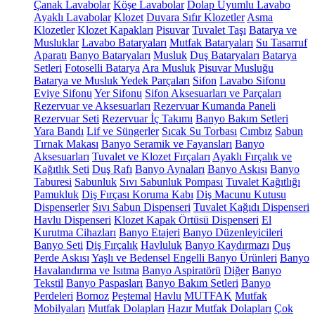
Çanak Lavabolar
Köşe Lavabolar
Dolap Uyumlu Lavabo
Ayaklı Lavabolar
Klozet
Duvara Sıfır Klozetler
Asma
Klozetler
Klozet Kapakları
Pisuvar
Tuvalet Taşı
Batarya ve
Musluklar
Lavabo Bataryaları
Mutfak Bataryaları
Su Tasarruf
Aparatı
Banyo Bataryaları
Musluk
Duş Bataryaları
Batarya
Setleri
Fotoselli Batarya
Ara Musluk
Pisuvar Musluğu
Batarya ve Musluk Yedek Parçaları
Sifon
Lavabo Sifonu
Eviye Sifonu
Yer Sifonu
Sifon Aksesuarları ve Parçaları
Rezervuar ve Aksesuarları
Rezervuar Kumanda Paneli
Rezervuar Seti
Rezervuar İç Takımı
Banyo Bakım Setleri
Yara Bandı
Lif ve Süngerler
Sıcak Su Torbası
Cımbız
Sabun
Tırnak Makası
Banyo Seramik ve Fayansları
Banyo
Aksesuarları
Tuvalet ve Klozet Fırçaları
Ayaklı Fırçalık ve
Kağıtlık Seti
Duş Rafı
Banyo Aynaları
Banyo Askısı
Banyo
Taburesi
Sabunluk
Sıvı Sabunluk Pompası
Tuvalet Kağıtlığı
Pamukluk
Diş Fırçası Koruma Kabı
Diş Macunu Kutusu
Dispenserler
Sıvı Sabun Dispenseri
Tuvalet Kağıdı Dispenseri
Havlu Dispenseri
Klozet Kapak Örtüsü Dispenseri
El
Kurutma Cihazları
Banyo Etajeri
Banyo Düzenleyicileri
Banyo Seti
Diş Fırçalık
Havluluk
Banyo Kaydırmazı
Duş
Perde Askısı
Yaşlı ve Bedensel Engelli Banyo Ürünleri
Banyo
Havalandırma ve Isıtma
Banyo Aspiratörü
Diğer
Banyo
Tekstil
Banyo Paspasları
Banyo Bakım Setleri
Banyo
Perdeleri
Bornoz
Peştemal
Havlu
MUTFAK
Mutfak
Mobilyaları
Mutfak Dolapları
Hazır Mutfak Dolapları
Çok