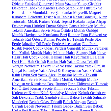
Objeler
Fotoğraf Çerçevesi
Mum
Vazolar
Yapay Çiçekler
Dekoratif Tabak ve Kaseler
Biblo
Şaraplıklar
Tütsülük ve
Buhurdanlık
Mumluklar ve Şamdanlar
Meyvelik
Magnet
Kumbara
Dekoratif Taşlar
Kül Tablası
Nazar Boncuğu
Kitap
Tutucular
Müzik Kutusu
Yatak Tepsisi
Kokulu Taşlar
Ahşap
Dekorasyon Ürünleri
Duvar Süsleri
Cansız Manken
Mutfak
Tekstili
Amerikan Servis
Masa Örtüleri
Mutfak Önlüğü
Mutfak Havlusu ve Kurulama Bezi
Runner
Fırın Eldiveni ve
Tutacak
Raf Örtüsü
Kumaş Peçete
Ev Tekstili
Perde
Stor
Perde
Jaluziler
Tül Perde
Perde Aksesuarları
Fon Perde
Rustik Perde
Çocuk Odası Perdesi
Güneşlik
Mutfak Perdeleri
Halı
Yolluk
Mutfak Halısı
Makine Halısı
Shaggy Halı
Jüt ve
Hasır Halı
Çocuk Odası Halıları
Halı Kaydırmazı
El Halısı
Deri Halı
Halı Örtüsü
Bambu Halı
Yatak Odası Tekstili
Yorgan
Nevresim Takımı
Pike ve Pike Takımı
Yatak Örtüsü
Çarşaf
Battaniye
Yatak Alezi & Koruyucusu
Yastık
Yastık
Kılıfı
Uyku Seti
Yastık Alezi
Paspaslar
Mutfak Tekstili
Amerikan Servis
Masa Örtüleri
Mutfak Önlüğü
Mutfak
Havlusu ve Kurulama Bezi
Runner
Fırın Eldiveni ve Tutacak
Raf Örtüsü
Kumaş Peçete
Kilim
Seccade
Salon Tekstili
Kırlent ve Kırlent Kılıfı
Sandalye Minderi
Koltuk Örtüsü ve
Şalı
Dekoratif Yastık
Sandalye Kılıfı
Bahçe Tekstili
Salıncak
Minderleri
Bebek Odası Tekstili
Bebek Yorganı
Bebek
Çarşafı
Bebek Nevresim Takımı
Bebek Battaniyesi
Bebek
Uyku Seti
Banyo Tekstil
Banyo Paspasları
Banyo Bakım