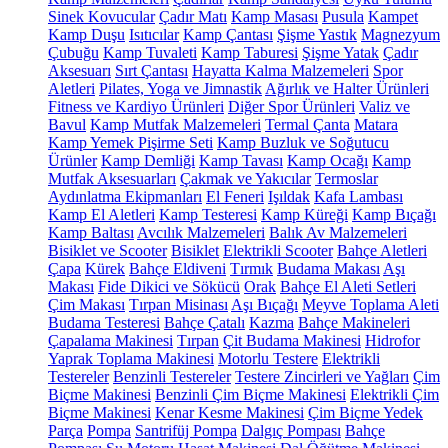
Sinek Kovucular
Çadır Matı
Kamp Masası
Pusula
Kampet
Kamp Duşu
Isıtıcılar
Kamp Çantası
Şişme Yastık
Magnezyum
Çubuğu
Kamp Tuvaleti
Kamp Taburesi
Şişme Yatak
Çadır
Aksesuarı
Sırt Çantası
Hayatta Kalma Malzemeleri
Spor
Aletleri
Pilates, Yoga ve Jimnastik
Ağırlık ve Halter Ürünleri
Fitness ve Kardiyo Ürünleri
Diğer Spor Ürünleri
Valiz ve
Bavul
Kamp Mutfak Malzemeleri
Termal Çanta
Matara
Kamp Yemek Pişirme Seti
Kamp Buzluk ve Soğutucu
Ürünler
Kamp Demliği
Kamp Tavası
Kamp Ocağı
Kamp
Mutfak Aksesuarları
Çakmak ve Yakıcılar
Termoslar
Aydınlatma Ekipmanları
El Feneri
Işıldak
Kafa Lambası
Kamp El Aletleri
Kamp Testeresi
Kamp Küreği
Kamp Bıçağı
Kamp Baltası
Avcılık Malzemeleri
Balık Av Malzemeleri
Bisiklet ve Scooter
Bisiklet
Elektrikli Scooter
Bahçe Aletleri
Çapa
Kürek
Bahçe Eldiveni
Tırmık
Budama Makası
Aşı
Makası
Fide Dikici ve Sökücü
Orak
Bahçe El Aleti Setleri
Çim Makası
Tırpan Misinası
Aşı Bıçağı
Meyve Toplama Aleti
Budama Testeresi
Bahçe Çatalı
Kazma
Bahçe Makineleri
Çapalama Makinesi
Tırpan
Çit Budama Makinesi
Hidrofor
Yaprak Toplama Makinesi
Motorlu Testere
Elektrikli
Testereler
Benzinli Testereler
Testere Zincirleri ve Yağları
Çim
Biçme Makinesi
Benzinli Çim Biçme Makinesi
Elektrikli Çim
Biçme Makinesi
Kenar Kesme Makinesi
Çim Biçme Yedek
Parça
Pompa
Santrifüj Pompa
Dalgıç Pompası
Bahçe