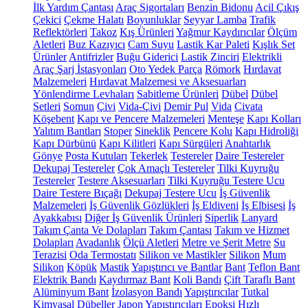
İlk Yardım Çantası
Araç Sigortaları
Benzin Bidonu
Acil Çıkış
Çekici
Çekme Halatı
Boyunluklar
Seyyar Lamba
Trafik
Reflektörleri
Takoz
Kış Ürünleri
Yağmur Kaydırıcılar
Ölçüm
Aletleri
Buz Kazıyıcı
Cam Suyu
Lastik Kar Paleti
Kışlık Set
Ürünler
Antifrizler
Buğu Giderici
Lastik Zinciri
Elektrikli
Araç Şarj İstasyonları
Oto Yedek Parça
Römork
Hırdavat
Malzemeleri
Hırdavat Malzemesi ve Aksesuarları
Yönlendirme Levhaları
Sabitleme Ürünleri
Dübel
Dübel
Setleri
Somun
Çivi
Vida-Çivi
Demir Pul
Vida
Civata
Köşebent
Kapı ve Pencere Malzemeleri
Menteşe
Kapı Kolları
Yalıtım Bantları
Stoper
Sineklik
Pencere Kolu
Kapı Hidroliği
Kapı Dürbünü
Kapı Kilitleri
Kapı Sürgüleri
Anahtarlık
Gönye
Posta Kutuları
Tekerlek
Testereler
Daire Testereler
Dekupaj Testereler
Çok Amaçlı Testereler
Tilki Kuyruğu
Testereler
Testere Aksesuarları
Tilki Kuyruğu Testere Ucu
Daire Testere Bıçağı
Dekupaj Testere Ucu
İş Güvenlik
Malzemeleri
İş Güvenlik Gözlükleri
İş Eldiveni
İş Elbisesi
İş
Ayakkabısı
Diğer İş Güvenlik Ürünleri
Siperlik
Lanyard
Takım Çanta Ve Dolapları
Takım Çantası
Takım ve Hizmet
Dolapları
Avadanlık
Ölçü Aletleri
Metre ve Şerit Metre
Su
Terazisi
Oda Termostatı
Silikon ve Mastikler
Silikon
Mum
Silikon
Köpük
Mastik
Yapıştırıcı ve Bantlar
Bant
Teflon Bant
Elektrik Bandı
Kaydırmaz Bant
Koli Bandı
Çift Taraflı Bant
Alüminyum Bant
İzolasyon Bandı
Yapıştırıcılar
Tutkal
Kimyasal Dübeller
Japon Yapıştırıcıları
Epoksi
Hızlı