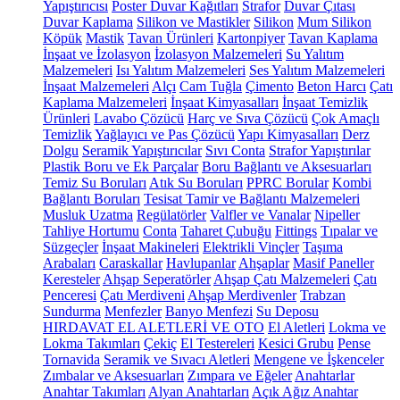
Yapıştırıcısı
Poster Duvar Kağıtları
Strafor
Duvar Çıtası
Duvar Kaplama
Silikon ve Mastikler
Silikon
Mum Silikon
Köpük
Mastik
Tavan Ürünleri
Kartonpiyer
Tavan Kaplama
İnşaat ve İzolasyon
İzolasyon Malzemeleri
Su Yalıtım
Malzemeleri
Isı Yalıtım Malzemeleri
Ses Yalıtım Malzemeleri
İnşaat Malzemeleri
Alçı
Cam Tuğla
Çimento
Beton Harcı
Çatı
Kaplama Malzemeleri
İnşaat Kimyasalları
İnşaat Temizlik
Ürünleri
Lavabo Çözücü
Harç ve Sıva Çözücü
Çok Amaçlı
Temizlik
Yağlayıcı ve Pas Çözücü
Yapı Kimyasalları
Derz
Dolgu
Seramik Yapıştırıcılar
Sıvı Conta
Strafor Yapıştırılar
Plastik Boru ve Ek Parçalar
Boru Bağlantı ve Aksesuarları
Temiz Su Boruları
Atık Su Boruları
PPRC Borular
Kombi
Bağlantı Boruları
Tesisat Tamir ve Bağlantı Malzemeleri
Musluk Uzatma
Regülatörler
Valfler ve Vanalar
Nipeller
Tahliye Hortumu
Conta
Taharet Çubuğu
Fittings
Tıpalar ve
Süzgeçler
İnşaat Makineleri
Elektrikli Vinçler
Taşıma
Arabaları
Caraskallar
Havlupanlar
Ahşaplar
Masif Paneller
Keresteler
Ahşap Seperatörler
Ahşap Çatı Malzemeleri
Çatı
Penceresi
Çatı Merdiveni
Ahşap Merdivenler
Trabzan
Sundurma
Menfezler
Banyo Menfezi
Su Deposu
HIRDAVAT EL ALETLERİ VE OTO
El Aletleri
Lokma ve
Lokma Takımları
Çekiç
El Testereleri
Kesici Grubu
Pense
Tornavida
Seramik ve Sıvacı Aletleri
Mengene ve İşkenceler
Zımbalar ve Aksesuarları
Zımpara ve Eğeler
Anahtarlar
Anahtar Takımları
Alyan Anahtarları
Açık Ağız Anahtar