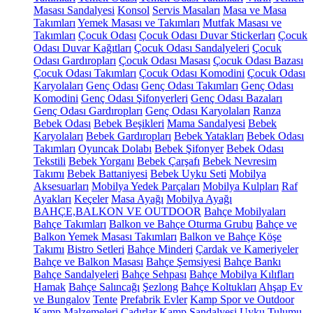
Masası Sandalyesi
Konsol
Servis Masaları
Masa ve Masa
Takımları
Yemek Masası ve Takımları
Mutfak Masası ve
Takımları
Çocuk Odası
Çocuk Odası Duvar Stickerları
Çocuk
Odası Duvar Kağıtları
Çocuk Odası Sandalyeleri
Çocuk
Odası Gardıropları
Çocuk Odası Masası
Çocuk Odası Bazası
Çocuk Odası Takımları
Çocuk Odası Komodini
Çocuk Odası
Karyolaları
Genç Odası
Genç Odası Takımları
Genç Odası
Komodini
Genç Odası Şifonyerleri
Genç Odası Bazaları
Genç Odası Gardıropları
Genç Odası Karyolaları
Ranza
Bebek Odası
Bebek Beşikleri
Mama Sandalyesi
Bebek
Karyolaları
Bebek Gardıropları
Bebek Yatakları
Bebek Odası
Takımları
Oyuncak Dolabı
Bebek Şifonyer
Bebek Odası
Tekstili
Bebek Yorganı
Bebek Çarşafı
Bebek Nevresim
Takımı
Bebek Battaniyesi
Bebek Uyku Seti
Mobilya
Aksesuarları
Mobilya Yedek Parçaları
Mobilya Kulpları
Raf
Ayakları
Keçeler
Masa Ayağı
Mobilya Ayağı
BAHÇE,BALKON VE OUTDOOR
Bahçe Mobilyaları
Bahçe Takımları
Balkon ve Bahçe Oturma Grubu
Bahçe ve
Balkon Yemek Masası Takımları
Balkon ve Bahçe Köşe
Takımı
Bistro Setleri
Bahçe Minderi
Çardak ve Kameriyeler
Bahçe ve Balkon Masası
Bahçe Şemsiyesi
Bahçe Bankı
Bahçe Sandalyeleri
Bahçe Sehpası
Bahçe Mobilya Kılıfları
Hamak
Bahçe Salıncağı
Şezlong
Bahçe Koltukları
Ahşap Ev
ve Bungalov
Tente
Prefabrik Evler
Kamp Spor ve Outdoor
Kamp Malzemeleri
Çadırlar
Kamp Sandalyesi
Uyku Tulumu