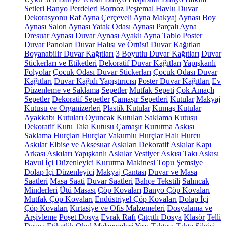
Setleri
Banyo Perdeleri
Bornoz
Peştemal
Havlu
Duvar
Dekorasyonu
Raf
Ayna
Çerçeveli Ayna
Makyaj Aynası
Boy
Aynası
Salon Aynası
Yatak Odası Aynası
Parçalı Ayna
Dresuar Aynası
Duvar Aynası
Ayaklı Ayna
Tablo
Poster
Duvar Panoları
Duvar Halısı ve Örtüsü
Duvar Kağıtları
Boyanabilir Duvar Kağıtları
3 Boyutlu Duvar Kağıtları
Duvar
Stickerları ve Etiketleri
Dekoratif Duvar Kağıtları
Yapışkanlı
Folyolar
Çocuk Odası Duvar Stickerları
Çocuk Odası Duvar
Kağıtları
Duvar Kağıdı Yapıştırıcısı
Poster Duvar Kağıtları
Ev
Düzenleme ve Saklama
Sepetler
Mutfak Sepeti
Çok Amaçlı
Sepetler
Dekoratif Sepetler
Çamaşır Sepetleri
Kutular
Makyaj
Kutusu ve Organizerleri
Plastik Kutular
Kumaş Kutular
Ayakkabı Kutuları
Oyuncak Kutuları
Saklama Kutusu
Dekoratif Kutu
Takı Kutusu
Çamaşır Kurutma Askısı
Saklama Hurçları
Hurçlar
Vakumlu Hurçlar
Halı Hurcu
Askılar
Elbise ve Aksesuar Askıları
Dekoratif Askılar
Kapı
Arkası Askıları
Yapışkanlı Askılar
Vestiyer Askısı
Takı Askısı
Bavul İçi Düzenleyici
Kurutma Makinesi Topu
Şemsiye
Dolap İçi Düzenleyici
Makyaj Çantası
Duvar ve Masa
Saatleri
Masa Saati
Duvar Saatleri
Bahçe Tekstili
Salıncak
Minderleri
Ütü Masası
Çöp Kovaları
Banyo Çöp Kovaları
Mutfak Çöp Kovaları
Endüstriyel Çöp Kovaları
Dolap İçi
Çöp Kovaları
Kırtasiye ve Ofis Malzemeleri
Dosyalama ve
Arşivleme
Poşet Dosya
Evrak Rafı
Çıtçıtlı Dosya
Klasör
Telli