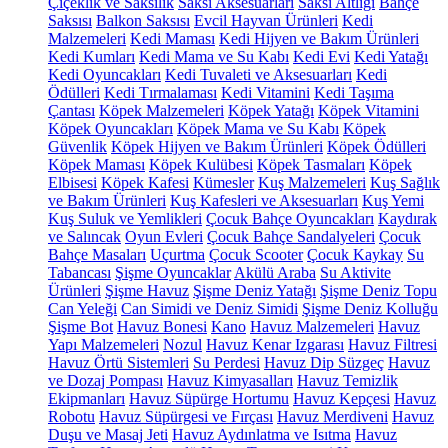
Çiçeklik ve Saksılık
Saksı Aksesuarları
Saksı Altlığı
Bahçe
Saksısı
Balkon Saksısı
Evcil Hayvan Ürünleri
Kedi
Malzemeleri
Kedi Maması
Kedi Hijyen ve Bakım Ürünleri
Kedi Kumları
Kedi Mama ve Su Kabı
Kedi Evi
Kedi Yatağı
Kedi Oyuncakları
Kedi Tuvaleti ve Aksesuarları
Kedi
Ödülleri
Kedi Tırmalaması
Kedi Vitamini
Kedi Taşıma
Çantası
Köpek Malzemeleri
Köpek Yatağı
Köpek Vitamini
Köpek Oyuncakları
Köpek Mama ve Su Kabı
Köpek
Güvenlik
Köpek Hijyen ve Bakım Ürünleri
Köpek Ödülleri
Köpek Maması
Köpek Kulübesi
Köpek Tasmaları
Köpek
Elbisesi
Köpek Kafesi
Kümesler
Kuş Malzemeleri
Kuş Sağlık
ve Bakım Ürünleri
Kuş Kafesleri ve Aksesuarları
Kuş Yemi
Kuş Suluk ve Yemlikleri
Çocuk Bahçe Oyuncakları
Kaydırak
ve Salıncak
Oyun Evleri
Çocuk Bahçe Sandalyeleri
Çocuk
Bahçe Masaları
Uçurtma
Çocuk Scooter
Çocuk Kaykay
Su
Tabancası
Şişme Oyuncaklar
Akülü Araba
Su Aktivite
Ürünleri
Şişme Havuz
Şişme Deniz Yatağı
Şişme Deniz Topu
Can Yeleği
Can Simidi ve Deniz Simidi
Şişme Deniz Kolluğu
Şişme Bot
Havuz Bonesi
Kano
Havuz Malzemeleri
Havuz
Yapı Malzemeleri
Nozul
Havuz Kenar Izgarası
Havuz Filtresi
Havuz Örtü Sistemleri
Su Perdesi
Havuz Dip Süzgeç
Havuz
ve Dozaj Pompası
Havuz Kimyasalları
Havuz Temizlik
Ekipmanları
Havuz Süpürge Hortumu
Havuz Kepçesi
Havuz
Robotu
Havuz Süpürgesi ve Fırçası
Havuz Merdiveni
Havuz
Duşu ve Masaj Jeti
Havuz Aydınlatma ve Isıtma
Havuz