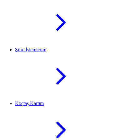
Şifre İşlemlerim
Koçtaş Kartım