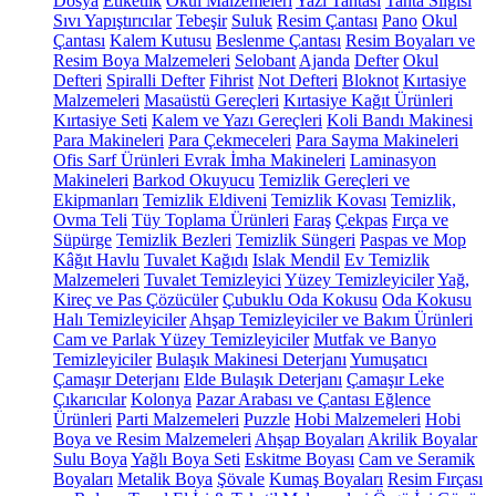
Dosya
Etiketlik
Okul Malzemeleri
Yazı Tahtası
Tahta Silgisi
Sıvı Yapıştırıcılar
Tebeşir
Suluk
Resim Çantası
Pano
Okul
Çantası
Kalem Kutusu
Beslenme Çantası
Resim Boyaları ve
Resim Boya Malzemeleri
Selobant
Ajanda
Defter
Okul
Defteri
Spiralli Defter
Fihrist
Not Defteri
Bloknot
Kırtasiye
Malzemeleri
Masaüstü Gereçleri
Kırtasiye Kağıt Ürünleri
Kırtasiye Seti
Kalem ve Yazı Gereçleri
Koli Bandı Makinesi
Para Makineleri
Para Çekmeceleri
Para Sayma Makineleri
Ofis Sarf Ürünleri
Evrak İmha Makineleri
Laminasyon
Makineleri
Barkod Okuyucu
Temizlik Gereçleri ve
Ekipmanları
Temizlik Eldiveni
Temizlik Kovası
Temizlik,
Ovma Teli
Tüy Toplama Ürünleri
Faraş
Çekpas
Fırça ve
Süpürge
Temizlik Bezleri
Temizlik Süngeri
Paspas ve Mop
Kâğıt Havlu
Tuvalet Kağıdı
Islak Mendil
Ev Temizlik
Malzemeleri
Tuvalet Temizleyici
Yüzey Temizleyiciler
Yağ,
Kireç ve Pas Çözücüler
Çubuklu Oda Kokusu
Oda Kokusu
Halı Temizleyiciler
Ahşap Temizleyiciler ve Bakım Ürünleri
Cam ve Parlak Yüzey Temizleyiciler
Mutfak ve Banyo
Temizleyiciler
Bulaşık Makinesi Deterjanı
Yumuşatıcı
Çamaşır Deterjanı
Elde Bulaşık Deterjanı
Çamaşır Leke
Çıkarıcılar
Kolonya
Pazar Arabası ve Çantası
Eğlence
Ürünleri
Parti Malzemeleri
Puzzle
Hobi Malzemeleri
Hobi
Boya ve Resim Malzemeleri
Ahşap Boyaları
Akrilik Boyalar
Sulu Boya
Yağlı Boya Seti
Eskitme Boyası
Cam ve Seramik
Boyaları
Metalik Boya
Şövale
Kumaş Boyaları
Resim Fırçası