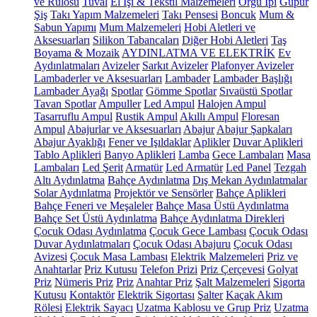
ve Rulosu
Tuval
El İşi & Tekstil Malzemeleri
Örgü İpi
Güpür
Şiş
Takı Yapım Malzemeleri
Takı Pensesi
Boncuk
Mum &
Sabun Yapımı
Mum Malzemeleri
Hobi Aletleri ve
Aksesuarları
Silikon Tabancaları
Diğer Hobi Aletleri
Taş
Boyama & Mozaik
AYDINLATMA VE ELEKTRİK
Ev
Aydınlatmaları
Avizeler
Sarkıt Avizeler
Plafonyer Avizeler
Lambaderler ve Aksesuarları
Lambader
Lambader Başlığı
Lambader Ayağı
Spotlar
Gömme Spotlar
Sıvaüstü Spotlar
Tavan Spotlar
Ampuller
Led Ampul
Halojen Ampul
Tasarruflu Ampul
Rustik Ampul
Akıllı Ampul
Floresan
Ampul
Abajurlar ve Aksesuarları
Abajur
Abajur Şapkaları
Abajur Ayaklığı
Fener ve Işıldaklar
Aplikler
Duvar Aplikleri
Tablo Aplikleri
Banyo Aplikleri
Lamba
Gece Lambaları
Masa
Lambaları
Led Şerit
Armatür
Led Armatür
Led Panel
Tezgah
Altı Aydınlatma
Bahçe Aydınlatma
Dış Mekan Aydınlatmalar
Solar Aydınlatma
Projektör ve Sensörler
Bahçe Aplikleri
Bahçe Feneri ve Meşaleler
Bahçe Masa Üstü Aydınlatma
Bahçe Set Üstü Aydınlatma
Bahçe Aydınlatma Direkleri
Çocuk Odası Aydınlatma
Çocuk Gece Lambası
Çocuk Odası
Duvar Aydınlatmaları
Çocuk Odası Abajuru
Çocuk Odası
Avizesi
Çocuk Masa Lambası
Elektrik Malzemeleri
Priz ve
Anahtarlar
Priz Kutusu
Telefon Prizi
Priz Çerçevesi
Golyat
Priz
Nümeris Priz
Priz
Anahtar Priz
Şalt Malzemeleri
Sigorta
Kutusu
Kontaktör
Elektrik Sigortası
Şalter
Kaçak Akım
Rölesi
Elektrik Sayacı
Uzatma Kablosu ve Grup Priz
Uzatma