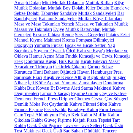
Amaçlı Dolap
Mini Mutfak Dolapları
Mutfak Rafları
Köşe
Mutfak Dolapları
Mutfak Boy Dolabı
Kiler Dolabı
Ekmek ve
Sebze Dolabı
Tabureler
Sandalye
Mutfak Sandalyeleri
Bar
Sandalyeleri
Katlanır Sandalyeler
Mutfak Köşe Takımları
Masa ve Masa Takımları
Yemek Masası ve Takımları
Mutfak
Masası ve Takımları
Eviye
Mutfak Bataryaları
Mutfak
Gereçleri
Kesme Tahtası
Rende
Servis Gereçleri
Patates Ezici
Manuel Kıyma Makinesi
Krema Pompası
Dilimleyici
Doğrayıcı
Yumurta Fırçası
Bıçak ve Bıçak Setleri
Yağ
Sıçratmaz
Soyucu, Oyacak
Ölçü Kabı ve Kaşığı
Merdane ve
Oklava
Hamur Açma Matı
Fındık Kıracağı ve Ceviz Kıracağı
Elek
Dondurma Kaşığı
Buz Kalıbı
Bıçak Bileyici Masat
Açacak ve Tirbuşon
Çekirdek Çıkarıcı
Çırpıcı
Sebze
Kurutucu
Huni
Baharat Öğütücü
Havan
Hamburger Presi
Sarımsak Ezici
Kaşık ve Kepçe Altlığı
Bıçak Standı
Süzgeç
Nihale
İçli Köfte Aparatı
Yumurta Zamanlayıcı
Dondurma
Kalıbı
Buz Kovası
Et Dövme Aleti
Sarma Makinesi
Kahve
Değirmenleri
Limon Sıkacağı
Pişirme Grubu
Çay ve Kahve
Demleme
French Press
Dripper
Chemex
Cezve
Çay Süzgeci
Demlik
Moka Pot
Çaydanlık
Kahve Filtresi
Sifon Kahve
Fırında Pişirme
Pasta Kalıbı
Kurabiye Kalıbı
Fırın Tepsisi
Cam Tepsi
Alüminyum Folyo
Kek Kalıbı
Muffin Kalıbı
Çikolata Kalıbı
Güveç
Pişirme Kağıdı
Pizza Tepsisi
Tart
Kalıbı
Ocak Üstü Pişirme
Tava ve Tava Setleri
Ocak Üstü
Tost Makinesi
Ocak Üstü Sac
Sahan
Düdüklü Tencere