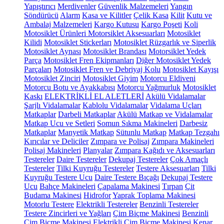
Yapıştırıcı
Merdivenler
Güvenlik Malzemeleri
Yangın
Söndürücü
Alarm
Kasa ve Kilitler
Çelik Kasa
Kilit
Kutu ve
Ambalaj Malzemeleri
Kargo Kutusu
Kargo Poşeti
Koli
Motosiklet Ürünleri
Motorsiklet Aksesuarları
Motosiklet
Kilidi
Motosiklet Stickerları
Motosiklet Rüzgarlık ve Siperlik
Motosiklet Aynası
Motosiklet Brandası
Motorsiklet Yedek
Parça
Motosiklet Fren Ekipmanları
Diğer Motosiklet Yedek
Parçaları
Motosiklet Fren ve Debriyaj Kolu
Motosiklet Kayışı
Motosiklet Zinciri
Motosiklet Giyim
Motorcu Eldiveni
Motorcu Botu ve Ayakkabısı
Motorcu Yağmurluk
Motosiklet
Kaskı
ELEKTRİKLİ EL ALETLERİ
Akülü Vidalamalar
Şarjlı Vidalamalar
Kablolu Vidalamalar
Vidalama Uçları
Matkaplar
Darbeli Matkaplar
Akülü Matkap ve Vidalamalar
Matkap Ucu ve Setleri
Somun Sıkma Makineleri
Darbesiz
Matkaplar
Manyetik Matkap
Sütunlu Matkap
Matkap Tezgahı
Kırıcılar ve Deliciler
Zımpara ve Polisaj
Zımpara Makineleri
Polisaj Makineleri
Planyalar
Zımpara Kağıdı ve Aksesuarları
Testereler
Daire Testereler
Dekupaj Testereler
Çok Amaçlı
Testereler
Tilki Kuyruğu Testereler
Testere Aksesuarları
Tilki
Kuyruğu Testere Ucu
Daire Testere Bıçağı
Dekupaj Testere
Ucu
Bahçe Makineleri
Çapalama Makinesi
Tırpan
Çit
Budama Makinesi
Hidrofor
Yaprak Toplama Makinesi
Motorlu Testere
Elektrikli Testereler
Benzinli Testereler
Testere Zincirleri ve Yağları
Çim Biçme Makinesi
Benzinli
Çim Biçme Makinesi
Elektrikli Çim Biçme Makinesi
Kenar