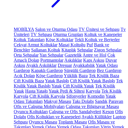
MOBİLYA
Salon ve Oturma Odası
TV Ünitesi ve Sehpası
Tv
Üniteleri
TV Sehpası
Oturma Grupları
Koltuk ve Kanepeler
Koltuk Takımları
Köşe Koltuklar
Tekli Koltuk ve Berjerler
Çekyat
Armut Koltuklar
Masaj Koltuğu
Puf
Bank ve
Benchler
Sallanan Koltuk
Kitaplık
Sehpalar
Zigon Sehpalar
Orta Sehpalar
Yan Sehpalar
Gazetelik
Antre ve Hol
Çok
Amaçlı Dolap
Portmantolar
Askılıklar
Kapı Askısı
Duvar
Askısı
Ayaklı Askılıklar
Dresuar
Ayakkabılık
Yatak Odası
Gardırop
Kapaklı Gardırop
Sürgülü Gardırop
Bez Gardırop
Açık Dolap
Köşe Gardırop
Yüklük
Baza
Tek Kişilik Baza
Çift Kişilik Baza
Yatak Başlığı
Çift Kişilik Yatak Başlığı
Tek
Kişilik Yatak Başlığı
Yatak
Çift Kişilik Yatak
Tek Kişilik
Yatak
Hasta Yatağı
Yatak Pedi & Şiltesi
Karyola
Tek Kişilik
Karyola
Çift Kişilik Karyola
Şifonyerler
Komodin
Yatak
Odası Takımları
Makyaj Masası
Takı Dolabı
Sandık
Paravan
Ofis ve Çalışma Mobilyaları
Çalışma ve Bilgisayar Masası
Oyuncu Koltukları
Çalışma ve Ofis Sandalyeleri
Keson
Ofis
Dolabı
Ofis Koltukları ve Kanepeleri
Ayaklı Küllükler
Laptop
Sehpası
Oyuncu Masası
Toplantı Masası
Ofis Masası ve
Takımları
Yemek Odası
Yemek Odası Takımları
Vitrin
Yemek