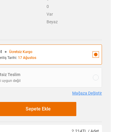
0
Var
Beyaz
at
●
Ücretsiz Kargo
iliş Tarihi:
17 Ağustos
siz Teslim
i uygun değil
Mağaza Değiştir
Sepete Ekle
2.214TL / Adet