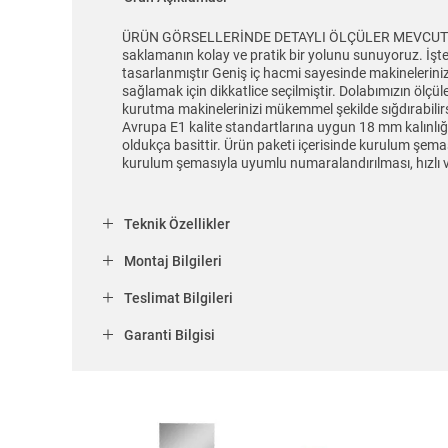
ÜRÜN GÖRSELLERİNDE DETAYLI ÖLÇÜLER MEVCUTTUR... Ç
saklamanın kolay ve pratik bir yolunu sunuyoruz. İşt
tasarlanmıştır Geniş iç hacmi sayesinde makinelerinizi 
sağlamak için dikkatlice seçilmiştir. Dolabımızın ölçül
kurutma makinelerinizi mükemmel şekilde sığdırabilir
Avrupa E1 kalite standartlarına uygun 18 mm kalınlığı
oldukça basittir. Ürün paketi içerisinde kurulum şemas
kurulum şemasıyla uyumlu numaralandırılması, hızlı v
Teknik Özellikler
Montaj Bilgileri
Teslimat Bilgileri
Garanti Bilgisi