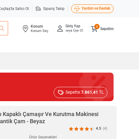
Yardım ve Destek
Koçtaş'ta Satıcı Ol
Sipariş Takip
Giriş Yap
Konum
0
Sepetim
veya Üye Ol
Konum Seç
Sepette
7.861,41
TL
ı Kapaklı Çamaşır Ve Kurutma Makinesi
antik Çam - Beyaz
4.5
(4)
Ürün Seçenekleri