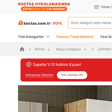
Toptan 
Tüm Kategoriler
Turuncu Trend Alarmı🚨
Yeni Ür
Banyo
Çamaşır 
Banyo Dolapları
Sepette %10 İndirim Kazan!
Kampanya Detayları
Tüm Ürünleri Gör