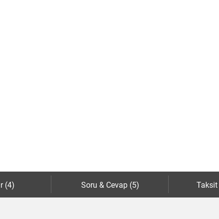
r (4)
Soru & Cevap (5)
Taksit