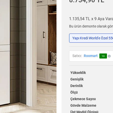
8.734,90 TL
1.135,54 TL x 9 Aya Va
Bu ürün demonte olarak gönd
Yapı Kredi World'e Özel 5
Satıcı:
Roomart
10
Yükseklik
Genişlik
Derinlik
Ölçü
Çekmece Sayısı
Gövde Malzeme
Üst Modül Ölçüsü