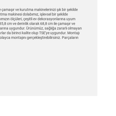
aşır ve kurutma makinelerinizi şık bir şekilde
ma makinesi dolabımız, işlevsel bir şekilde
bımızın ölçüleri, çeşitli ev dekorasyonlarına uyum
185,8 cm ve derinlik olarak 68,8 cm ile çamaşır ve
tlarına uygundur. Ürünümüz, sağlığa zararlı olmayan
lar da birinci kalite olup TSE'ye uygundur. Montajı
layca montajını gerçekleştirebilirsiniz. Parçaların