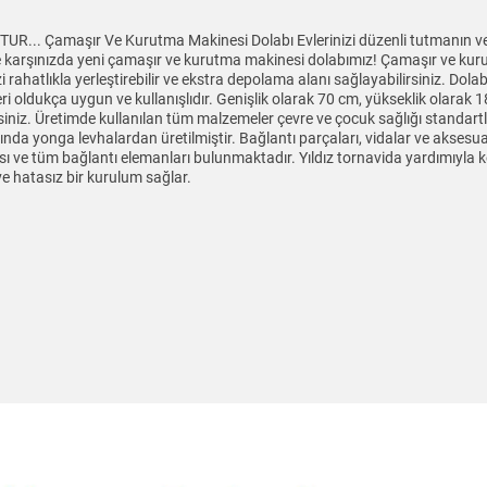
amaşır Ve Kurutma Makinesi Dolabı Evlerinizi düzenli tutmanın ve çam
e karşınızda yeni çamaşır ve kurutma makinesi dolabımız! Çamaşır ve kurut
rahatlıkla yerleştirebilir ve ekstra depolama alanı sağlayabilirsiniz. Dola
eri oldukça uygun ve kullanışlıdır. Genişlik olarak 70 cm, yükseklik olarak 
siniz. Üretimde kullanılan tüm malzemeler çevre ve çocuk sağlığı standar
nda yonga levhalardan üretilmiştir. Bağlantı parçaları, vidalar ve aksesuar
ı ve tüm bağlantı elemanları bulunmaktadır. Yıldız tornavida yardımıyla ko
e hatasız bir kurulum sağlar.