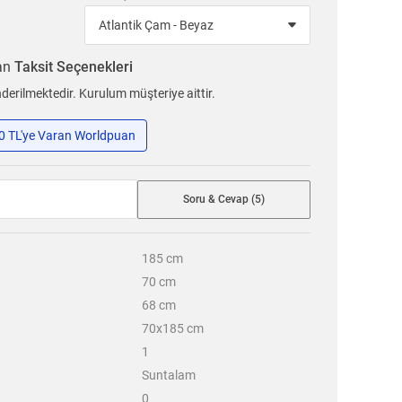
ran
Taksit Seçenekleri
erilmektedir. Kurulum müşteriye aittir.
50 TL'ye Varan Worldpuan
Soru & Cevap (5)
185
cm
70
cm
68
cm
70x185 cm
1
Suntalam
0