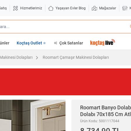
Satış
Hizmetlerimiz
Yaşayan Evler Blog
Mağazalar
ünler
Koçtaş Outlet ⭐
Çok Satanlar
Makinesi Dolapları
Roomart Çamaşır Makinesi Dolapları
Roomart
Banyo Dolab
Dolabı 70x185 Cm Atl
Ürün Kodu: 5001117044