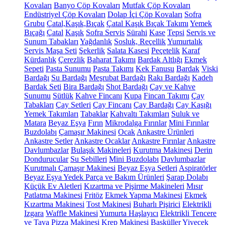
Kovaları
Banyo Çöp Kovaları
Mutfak Çöp Kovaları
Endüstriyel Çöp Kovaları
Dolap İçi Çöp Kovaları
Sofra
Grubu
Çatal,Kaşık,Bıçak
Çatal Kaşık Bıçak Takımı
Yemek
Bıçağı
Çatal
Kaşık
Sofra Servis
Sürahi
Kase
Tepsi
Servis ve
Sunum Tabakları
Yağdanlık
Sosluk, Reçellik
Yumurtalık
Servis Maşa Seti
Şekerlik
Salata Kasesi
Peçetelik
Karaf
Kürdanlık
Çerezlik
Baharat Takımı
Bardak Altlığı
Ekmek
Sepeti
Pasta Sunumu
Pasta Takımı
Kek Fanusu
Bardak
Viski
Bardağı
Su Bardağı
Meşrubat Bardağı
Rakı Bardağı
Kadeh
Bardak Seti
Bira Bardağı
Shot Bardağı
Çay ve Kahve
Sunumu
Sütlük
Kahve Fincanı
Kupa
Fincan Takımı
Çay
Tabakları
Çay Setleri
Çay Fincanı
Çay Bardağı
Çay Kaşığı
Yemek Takımları
Tabaklar
Kahvaltı Takımları
Suluk ve
Matara
Beyaz Eşya
Fırın
Mikrodalga Fırınlar
Mini Fırınlar
Buzdolabı
Çamaşır Makinesi
Ocak
Ankastre Ürünleri
Ankastre Setler
Ankastre Ocaklar
Ankastre Fırınlar
Ankastre
Davlumbazlar
Bulaşık Makineleri
Kurutma Makinesi
Derin
Dondurucular
Su Sebilleri
Mini Buzdolabı
Davlumbazlar
Kurutmalı Çamaşır Makinesi
Beyaz Eşya Setleri
Aspiratörler
Beyaz Eşya Yedek Parça ve Bakım Ürünleri
Şarap Dolabı
Küçük Ev Aletleri
Kızartma ve Pişirme Makineleri
Mısır
Patlatma Makinesi
Fritöz
Ekmek Yapma Makinesi
Ekmek
Kızartma Makinesi
Tost Makinesi
Buharlı Pişirici
Elektrikli
Izgara
Waffle Makinesi
Yumurta Haşlayıcı
Elektrikli Tencere
ve Tava
Pizza Makinesi
Krep Makinesi
Basküller
Yiyecek