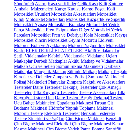
Söndürücü
Alarm
Kasa ve Kilitler
Çelik Kasa
Kilit
Kutu ve
Ambalaj Malzemeleri
Kargo Kutusu
Kargo Poşeti
Koli
Motosiklet Ürünleri
Motorsiklet Aksesuarları
Motosiklet
Kilidi
Motosiklet Stickerları
Motosiklet Rüzgarlık ve Siperlik
Motosiklet Aynası
Motosiklet Brandası
Motorsiklet Yedek
Parça
Motosiklet Fren Ekipmanları
Diğer Motosiklet Yedek
Parçaları
Motosiklet Fren ve Debriyaj Kolu
Motosiklet Kayışı
Motosiklet Zinciri
Motosiklet Giyim
Motorcu Eldiveni
Motorcu Botu ve Ayakkabısı
Motorcu Yağmurluk
Motosiklet
Kaskı
ELEKTRİKLİ EL ALETLERİ
Akülü Vidalamalar
Şarjlı Vidalamalar
Kablolu Vidalamalar
Vidalama Uçları
Matkaplar
Darbeli Matkaplar
Akülü Matkap ve Vidalamalar
Matkap Ucu ve Setleri
Somun Sıkma Makineleri
Darbesiz
Matkaplar
Manyetik Matkap
Sütunlu Matkap
Matkap Tezgahı
Kırıcılar ve Deliciler
Zımpara ve Polisaj
Zımpara Makineleri
Polisaj Makineleri
Planyalar
Zımpara Kağıdı ve Aksesuarları
Testereler
Daire Testereler
Dekupaj Testereler
Çok Amaçlı
Testereler
Tilki Kuyruğu Testereler
Testere Aksesuarları
Tilki
Kuyruğu Testere Ucu
Daire Testere Bıçağı
Dekupaj Testere
Ucu
Bahçe Makineleri
Çapalama Makinesi
Tırpan
Çit
Budama Makinesi
Hidrofor
Yaprak Toplama Makinesi
Motorlu Testere
Elektrikli Testereler
Benzinli Testereler
Testere Zincirleri ve Yağları
Çim Biçme Makinesi
Benzinli
Çim Biçme Makinesi
Elektrikli Çim Biçme Makinesi
Kenar
Kesme Makinesi
Çim Biçme Yedek Parça
Pompa
Santrifüj