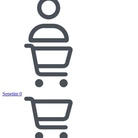
Sepetim
0