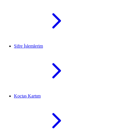
Şifre İşlemlerim
Koçtaş Kartım