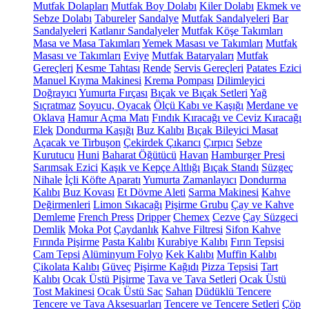
Mutfak Dolapları
Mutfak Boy Dolabı
Kiler Dolabı
Ekmek ve
Sebze Dolabı
Tabureler
Sandalye
Mutfak Sandalyeleri
Bar
Sandalyeleri
Katlanır Sandalyeler
Mutfak Köşe Takımları
Masa ve Masa Takımları
Yemek Masası ve Takımları
Mutfak
Masası ve Takımları
Eviye
Mutfak Bataryaları
Mutfak
Gereçleri
Kesme Tahtası
Rende
Servis Gereçleri
Patates Ezici
Manuel Kıyma Makinesi
Krema Pompası
Dilimleyici
Doğrayıcı
Yumurta Fırçası
Bıçak ve Bıçak Setleri
Yağ
Sıçratmaz
Soyucu, Oyacak
Ölçü Kabı ve Kaşığı
Merdane ve
Oklava
Hamur Açma Matı
Fındık Kıracağı ve Ceviz Kıracağı
Elek
Dondurma Kaşığı
Buz Kalıbı
Bıçak Bileyici Masat
Açacak ve Tirbuşon
Çekirdek Çıkarıcı
Çırpıcı
Sebze
Kurutucu
Huni
Baharat Öğütücü
Havan
Hamburger Presi
Sarımsak Ezici
Kaşık ve Kepçe Altlığı
Bıçak Standı
Süzgeç
Nihale
İçli Köfte Aparatı
Yumurta Zamanlayıcı
Dondurma
Kalıbı
Buz Kovası
Et Dövme Aleti
Sarma Makinesi
Kahve
Değirmenleri
Limon Sıkacağı
Pişirme Grubu
Çay ve Kahve
Demleme
French Press
Dripper
Chemex
Cezve
Çay Süzgeci
Demlik
Moka Pot
Çaydanlık
Kahve Filtresi
Sifon Kahve
Fırında Pişirme
Pasta Kalıbı
Kurabiye Kalıbı
Fırın Tepsisi
Cam Tepsi
Alüminyum Folyo
Kek Kalıbı
Muffin Kalıbı
Çikolata Kalıbı
Güveç
Pişirme Kağıdı
Pizza Tepsisi
Tart
Kalıbı
Ocak Üstü Pişirme
Tava ve Tava Setleri
Ocak Üstü
Tost Makinesi
Ocak Üstü Sac
Sahan
Düdüklü Tencere
Tencere ve Tava Aksesuarları
Tencere ve Tencere Setleri
Çöp