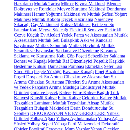
Hazırlama
Mutfak Tartısı
Mikser
Kıyma Makinesi
Blender
Doğrayıcı ve Rondolar
Meyve Kurutma Makinesi
Dondurma
Makinesi
Hamur Yoğurma Makinesi ve Mutfak Şefleri
Yoğurt
Makinesi
Mutfak Robotu
İçecek Hazırlama
Narenciye
Sıkacağı
Çay Makineleri
Kahve Makinesi
Kettle ve Su
Isıtıcılar
Katı Meyve Sıkacağı
Elektrikli Semaver
Elektrikli
Cezve
Küçük Ev Aletleri Yedek Parça ve Aksesuarları
Mutfak
Aksesuarları
Mutfak Seti
Bulaşıklık
Askı ve Kancalar
Kaydırmaz
Mutfak Sabunluk
Mutfak Havluluk
Mutfak
Seramik ve Fayansları
Saklama ve Düzenleme
Kavanoz
Saklama ve Karıştırma Kabı
Çöp Poşeti
Sebzelikler
Saklama
Bonesi ve Kapağı
Mutfak Raf Düzenleyici
Poşetlik
Kaşıklık
Beslenme Kutusu
Damacana Pompası
Ekmeklik
Sefer Tası
Streç Film
Peçete Yüzüğü
Kavanoz Kapağı
Pipet
Buzdolabı
Poşeti
Doypack
Su Arıtma Cihazları ve Aksesuarları
Su
Arıtma Cihazları
Su Arıtma Filtreleri
Su Arıtma Aksesuarları
ve Yedek Parçaları
Arıtma Musluğu
Endüstriyel Mutfak
Ürünleri
Gıda ve İçecek
Kahve
Filtre Kahve Kağıdı
Türk
Kahvesi
Kapsül Kahve
Filtre Kahve
Çekirdek Kahve
Mutfak
Tezgahları
Laminant Mutfak Tezgahları
Ahşap Mutfak
Tezgahları
Bulaşık Makineleri
Derin Dondurucular
Su
Sebilleri
DEKORASYON VE EV GEREÇLERİ
Yılbaşı
Ürünleri
Yılbaşı Ağacı
Yılbaşı Aydınlatmaları
Yılbaşı Ağacı
Süsleri
Yılbaşı Sepeti
Yılbaşı Parti Malzemeleri
Dekoratif
Objeler
Fotoğraf Çerçevesi
Mum
Vazolar
Yapay Çiçekler