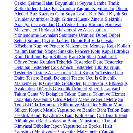
Çekici
Çekme Halatı
Boyunluklar
Seyyar Lamba
Trafik
Reflektörleri
Takoz
Kış Ürünleri
Yağmur Kaydırıcılar
Ölçüm
Aletleri
Buz Kazıyıcı
Cam Suyu
Lastik Kar Paleti
Kışlık Set
Ürünler
Antifrizler
Buğu Giderici
Lastik Zinciri
Elektrikli
Araç Şarj İstasyonları
Oto Yedek Parça
Römork
Hırdavat
Malzemeleri
Hırdavat Malzemesi ve Aksesuarları
Yönlendirme Levhaları
Sabitleme Ürünleri
Dübel
Dübel
Setleri
Somun
Çivi
Vida-Çivi
Demir Pul
Vida
Civata
Köşebent
Kapı ve Pencere Malzemeleri
Menteşe
Kapı Kolları
Yalıtım Bantları
Stoper
Sineklik
Pencere Kolu
Kapı Hidroliği
Kapı Dürbünü
Kapı Kilitleri
Kapı Sürgüleri
Anahtarlık
Gönye
Posta Kutuları
Tekerlek
Testereler
Daire Testereler
Dekupaj Testereler
Çok Amaçlı Testereler
Tilki Kuyruğu
Testereler
Testere Aksesuarları
Tilki Kuyruğu Testere Ucu
Daire Testere Bıçağı
Dekupaj Testere Ucu
İş Güvenlik
Malzemeleri
İş Güvenlik Gözlükleri
İş Eldiveni
İş Elbisesi
İş
Ayakkabısı
Diğer İş Güvenlik Ürünleri
Siperlik
Lanyard
Takım Çanta Ve Dolapları
Takım Çantası
Takım ve Hizmet
Dolapları
Avadanlık
Ölçü Aletleri
Metre ve Şerit Metre
Su
Terazisi
Oda Termostatı
Silikon ve Mastikler
Silikon
Mum
Silikon
Köpük
Mastik
Yapıştırıcı ve Bantlar
Bant
Teflon Bant
Elektrik Bandı
Kaydırmaz Bant
Koli Bandı
Çift Taraflı Bant
Alüminyum Bant
İzolasyon Bandı
Yapıştırıcılar
Tutkal
Kimyasal Dübeller
Japon Yapıştırıcıları
Epoksi
Hızlı
Yapıştırıcı
Merdivenler
Güvenlik Malzemeleri
Yangın