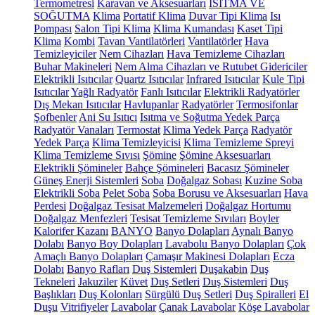
Termometresi
Karavan ve Aksesuarları
ISITMA VE
SOĞUTMA
Klima
Portatif Klima
Duvar Tipi Klima
Isı
Pompası
Salon Tipi Klima
Klima Kumandası
Kaset Tipi
Klima
Kombi
Tavan Vantilatörleri
Vantilatörler
Hava
Temizleyiciler
Nem Cihazları
Hava Temizleme Cihazları
Buhar Makineleri
Nem Alma Cihazları ve Rutubet Gidericiler
Elektrikli Isıtıcılar
Quartz Isıtıcılar
Infrared Isıtıcılar
Kule Tipi
Isıtıcılar
Yağlı Radyatör
Fanlı Isıtıcılar
Elektrikli Radyatörler
Dış Mekan Isıtıcılar
Havlupanlar
Radyatörler
Termosifonlar
Şofbenler
Ani Su Isıtıcı
Isıtma ve Soğutma Yedek Parça
Radyatör Vanaları
Termostat
Klima Yedek Parça
Radyatör
Yedek Parça
Klima Temizleyicisi
Klima Temizleme Spreyi
Klima Temizleme Sıvısı
Şömine
Şömine Aksesuarları
Elektrikli Şömineler
Bahçe Şömineleri
Bacasız Şömineler
Güneş Enerji Sistemleri
Soba
Doğalgaz Sobası
Kuzine Soba
Elektrikli Soba
Pelet Soba
Soba Borusu ve Aksesuarları
Hava
Perdesi
Doğalgaz Tesisat Malzemeleri
Doğalgaz Hortumu
Doğalgaz Menfezleri
Tesisat Temizleme Sıvıları
Boyler
Kalorifer Kazanı
BANYO
Banyo Dolapları
Aynalı Banyo
Dolabı
Banyo Boy Dolapları
Lavabolu Banyo Dolapları
Çok
Amaçlı Banyo Dolapları
Çamaşır Makinesi Dolapları
Ecza
Dolabı
Banyo Rafları
Duş Sistemleri
Duşakabin
Duş
Tekneleri
Jakuziler
Küvet
Duş Setleri
Duş Sistemleri
Duş
Başlıkları
Duş Kolonları
Sürgülü Duş Setleri
Duş Spiralleri
El
Duşu
Vitrifiyeler
Lavabolar
Çanak Lavabolar
Köşe Lavabolar