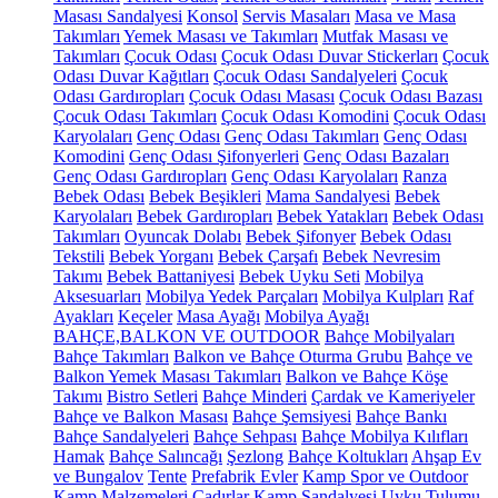
Masası Sandalyesi
Konsol
Servis Masaları
Masa ve Masa
Takımları
Yemek Masası ve Takımları
Mutfak Masası ve
Takımları
Çocuk Odası
Çocuk Odası Duvar Stickerları
Çocuk
Odası Duvar Kağıtları
Çocuk Odası Sandalyeleri
Çocuk
Odası Gardıropları
Çocuk Odası Masası
Çocuk Odası Bazası
Çocuk Odası Takımları
Çocuk Odası Komodini
Çocuk Odası
Karyolaları
Genç Odası
Genç Odası Takımları
Genç Odası
Komodini
Genç Odası Şifonyerleri
Genç Odası Bazaları
Genç Odası Gardıropları
Genç Odası Karyolaları
Ranza
Bebek Odası
Bebek Beşikleri
Mama Sandalyesi
Bebek
Karyolaları
Bebek Gardıropları
Bebek Yatakları
Bebek Odası
Takımları
Oyuncak Dolabı
Bebek Şifonyer
Bebek Odası
Tekstili
Bebek Yorganı
Bebek Çarşafı
Bebek Nevresim
Takımı
Bebek Battaniyesi
Bebek Uyku Seti
Mobilya
Aksesuarları
Mobilya Yedek Parçaları
Mobilya Kulpları
Raf
Ayakları
Keçeler
Masa Ayağı
Mobilya Ayağı
BAHÇE,BALKON VE OUTDOOR
Bahçe Mobilyaları
Bahçe Takımları
Balkon ve Bahçe Oturma Grubu
Bahçe ve
Balkon Yemek Masası Takımları
Balkon ve Bahçe Köşe
Takımı
Bistro Setleri
Bahçe Minderi
Çardak ve Kameriyeler
Bahçe ve Balkon Masası
Bahçe Şemsiyesi
Bahçe Bankı
Bahçe Sandalyeleri
Bahçe Sehpası
Bahçe Mobilya Kılıfları
Hamak
Bahçe Salıncağı
Şezlong
Bahçe Koltukları
Ahşap Ev
ve Bungalov
Tente
Prefabrik Evler
Kamp Spor ve Outdoor
Kamp Malzemeleri
Çadırlar
Kamp Sandalyesi
Uyku Tulumu