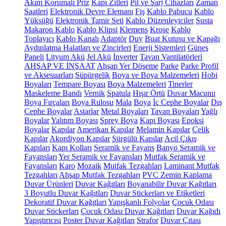
Akım Korumalı Priz
Kapı Zilleri
Pil ve Şarj Cihazları
Zaman
Saatleri
Elektronik Devre Elemanı
Fiş
Kablo Pabucu
Kablo
Yüksüğü
Elektronik Tamir Seti
Kablo Düzenleyiciler
Susta
Makaron Kablo
Kablo Klipsi
Klemens
Kroşe
Kablo
Toplayıcı
Kablo Kanalı
Adaptör
Duy
Buat Kutusu ve Kapağı
Aydınlatma Halatları ve Zincirleri
Enerji Sistemleri
Güneş
Paneli
Lityum Akü
Jel Akü
İnverter
Tavan Vantilatörleri
AHŞAP VE İNŞAAT
Ahşap Yer Döşeme
Parke
Parke Profil
ve Aksesuarları
Süpürgelik
Boya ve Boya Malzemeleri
Hobi
Boyaları
Tempare Boyası
Boya Malzemeleri
Tinerler
Maskeleme Bandı
Vernik
Spatula
Hışır Örtü
Duvar Macunu
Boya Fırçaları
Boya Rulosu
Mala
Boya
İç Cephe Boyalar
Dış
Cephe Boyalar
Astarlar
Metal Boyaları
Tavan Boyaları
Yağlı
Boyalar
Yalıtım Boyası
Sprey Boya
Kapı Boyası
Epoksi
Boyalar
Kapılar
Amerikan Kapılar
Melamin Kapılar
Çelik
Kapılar
Akordiyon Kapılar
Sürgülü Kapılar
Acil Çıkış
Kapıları
Kapı Kolları
Seramik ve Fayans
Banyo Seramik ve
Fayansları
Yer Seramik ve Fayansları
Mutfak Seramik ve
Fayansları
Karo
Mozaik
Mutfak Tezgahları
Laminant Mutfak
Tezgahları
Ahşap Mutfak Tezgahları
PVC Zemin Kaplama
Duvar Ürünleri
Duvar Kağıtları
Boyanabilir Duvar Kağıtları
3 Boyutlu Duvar Kağıtları
Duvar Stickerları ve Etiketleri
Dekoratif Duvar Kağıtları
Yapışkanlı Folyolar
Çocuk Odası
Duvar Stickerları
Çocuk Odası Duvar Kağıtları
Duvar Kağıdı
Yapıştırıcısı
Poster Duvar Kağıtları
Strafor
Duvar Çıtası