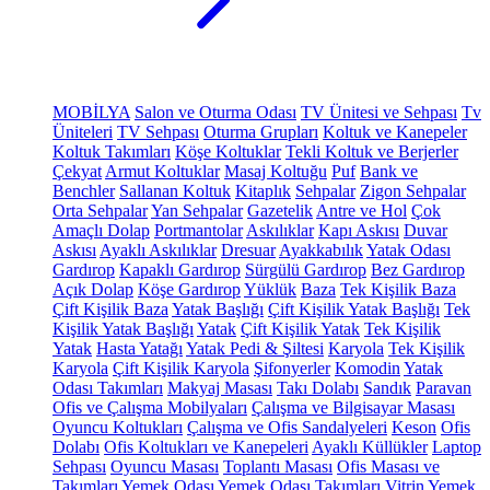
MOBİLYA
Salon ve Oturma Odası
TV Ünitesi ve Sehpası
Tv
Üniteleri
TV Sehpası
Oturma Grupları
Koltuk ve Kanepeler
Koltuk Takımları
Köşe Koltuklar
Tekli Koltuk ve Berjerler
Çekyat
Armut Koltuklar
Masaj Koltuğu
Puf
Bank ve
Benchler
Sallanan Koltuk
Kitaplık
Sehpalar
Zigon Sehpalar
Orta Sehpalar
Yan Sehpalar
Gazetelik
Antre ve Hol
Çok
Amaçlı Dolap
Portmantolar
Askılıklar
Kapı Askısı
Duvar
Askısı
Ayaklı Askılıklar
Dresuar
Ayakkabılık
Yatak Odası
Gardırop
Kapaklı Gardırop
Sürgülü Gardırop
Bez Gardırop
Açık Dolap
Köşe Gardırop
Yüklük
Baza
Tek Kişilik Baza
Çift Kişilik Baza
Yatak Başlığı
Çift Kişilik Yatak Başlığı
Tek
Kişilik Yatak Başlığı
Yatak
Çift Kişilik Yatak
Tek Kişilik
Yatak
Hasta Yatağı
Yatak Pedi & Şiltesi
Karyola
Tek Kişilik
Karyola
Çift Kişilik Karyola
Şifonyerler
Komodin
Yatak
Odası Takımları
Makyaj Masası
Takı Dolabı
Sandık
Paravan
Ofis ve Çalışma Mobilyaları
Çalışma ve Bilgisayar Masası
Oyuncu Koltukları
Çalışma ve Ofis Sandalyeleri
Keson
Ofis
Dolabı
Ofis Koltukları ve Kanepeleri
Ayaklı Küllükler
Laptop
Sehpası
Oyuncu Masası
Toplantı Masası
Ofis Masası ve
Takımları
Yemek Odası
Yemek Odası Takımları
Vitrin
Yemek