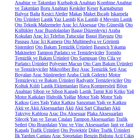
Anahtar ve Takımları
Kurbağcık Anahtarı
Kombine Anahtar
ve Takımları
Boru Anahtarı
Keskiler
Keser
Kargaburun
Balyoz
Balta
Kesici Aletler
Makas
Maket Bıçağı
Iskarpela
Oto Ürünleri
Lastik
Yaz Lastiği
Kış Lastiği
4 Mevsim Lastik
Oto Teknik Malzemeler
Araç İçi Aksesuar
Oto Güneşlik
Oto
Küllükler
Araç Buzdolapları
Bagaj Düzenleyici
Araba
Kokuları
Araç İçi Telefon Tutucular
Bagaj Havuzu
Oto
Paspası
Araç İçi Kamera
Oto Multimedya ve Görüntü
Sistemleri
Oto Bakım Temizlik Ürünleri
Basınçlı Yıkama
Makineleri
Tampon Parlatıcı ve Temizleyiciler
Torpido
Temizlik ve Bakım Ürünleri
Oto Şampuan
Oto Cila ve
Parlatıcı Ürünleri
Polyester Macun
Oto Cam Bakım Ürünleri
ve Temizleyiciler
Mikrofiber Bez
Araç Temizlik Seti
Araç
Boyaları
Araç Süpürgeleri
Araba Çizik Giderici
Motor
Temizleyici ve Bakım Ürünleri
Radyatör Temizleyiciler
Oto
Koltuk Kılıfı
Lastik Ekipmanları
Hava Kompresörü
Bijon
Anahtarı
Sibop ve Sibop Kapağı
Lastik Tamir Kiti
Kriko
Yağ
Motor Katkıları
Hidrolik Yağlar
Motor Yağı
Motor Yağı
Katkısı
Gres Yağı
Yakıt Katkısı
Şanzıman Yağı ve Katkısı
Akü ve Akü Aksesuarları
Akü
Akü Şarj Cihazları
Akü
Takviye Kablosu
Araç Dış Aksesuar
Plaka Aksesuarları
Silecek
Yan ve Tavan Çıtaları
Tampon Aksesuarları
Trafik
Setleri
Oto Brandaları
Vinç ve Vinç Aksesuarları
Jant ve Jant
Kapağı
Trafik Ürünleri
Oto Projektör
Diğer Trafik Ürünleri
İlk Yardım Çantası
Araç Sigortaları
Benzin Bidonu
Acil Çıkış