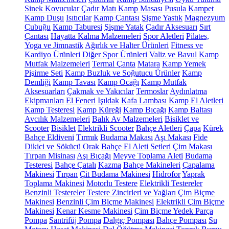
Sinek Kovucular
Çadır Matı
Kamp Masası
Pusula
Kampet
Kamp Duşu
Isıtıcılar
Kamp Çantası
Şişme Yastık
Magnezyum
Çubuğu
Kamp Taburesi
Şişme Yatak
Çadır Aksesuarı
Sırt
Çantası
Hayatta Kalma Malzemeleri
Spor Aletleri
Pilates,
Yoga ve Jimnastik
Ağırlık ve Halter Ürünleri
Fitness ve
Kardiyo Ürünleri
Diğer Spor Ürünleri
Valiz ve Bavul
Kamp
Mutfak Malzemeleri
Termal Çanta
Matara
Kamp Yemek
Pişirme Seti
Kamp Buzluk ve Soğutucu Ürünler
Kamp
Demliği
Kamp Tavası
Kamp Ocağı
Kamp Mutfak
Aksesuarları
Çakmak ve Yakıcılar
Termoslar
Aydınlatma
Ekipmanları
El Feneri
Işıldak
Kafa Lambası
Kamp El Aletleri
Kamp Testeresi
Kamp Küreği
Kamp Bıçağı
Kamp Baltası
Avcılık Malzemeleri
Balık Av Malzemeleri
Bisiklet ve
Scooter
Bisiklet
Elektrikli Scooter
Bahçe Aletleri
Çapa
Kürek
Bahçe Eldiveni
Tırmık
Budama Makası
Aşı Makası
Fide
Dikici ve Sökücü
Orak
Bahçe El Aleti Setleri
Çim Makası
Tırpan Misinası
Aşı Bıçağı
Meyve Toplama Aleti
Budama
Testeresi
Bahçe Çatalı
Kazma
Bahçe Makineleri
Çapalama
Makinesi
Tırpan
Çit Budama Makinesi
Hidrofor
Yaprak
Toplama Makinesi
Motorlu Testere
Elektrikli Testereler
Benzinli Testereler
Testere Zincirleri ve Yağları
Çim Biçme
Makinesi
Benzinli Çim Biçme Makinesi
Elektrikli Çim Biçme
Makinesi
Kenar Kesme Makinesi
Çim Biçme Yedek Parça
Pompa
Santrifüj Pompa
Dalgıç Pompası
Bahçe Pompası
Su