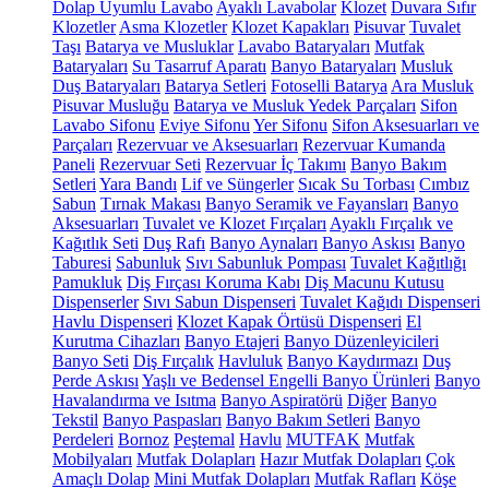
Dolap Uyumlu Lavabo
Ayaklı Lavabolar
Klozet
Duvara Sıfır
Klozetler
Asma Klozetler
Klozet Kapakları
Pisuvar
Tuvalet
Taşı
Batarya ve Musluklar
Lavabo Bataryaları
Mutfak
Bataryaları
Su Tasarruf Aparatı
Banyo Bataryaları
Musluk
Duş Bataryaları
Batarya Setleri
Fotoselli Batarya
Ara Musluk
Pisuvar Musluğu
Batarya ve Musluk Yedek Parçaları
Sifon
Lavabo Sifonu
Eviye Sifonu
Yer Sifonu
Sifon Aksesuarları ve
Parçaları
Rezervuar ve Aksesuarları
Rezervuar Kumanda
Paneli
Rezervuar Seti
Rezervuar İç Takımı
Banyo Bakım
Setleri
Yara Bandı
Lif ve Süngerler
Sıcak Su Torbası
Cımbız
Sabun
Tırnak Makası
Banyo Seramik ve Fayansları
Banyo
Aksesuarları
Tuvalet ve Klozet Fırçaları
Ayaklı Fırçalık ve
Kağıtlık Seti
Duş Rafı
Banyo Aynaları
Banyo Askısı
Banyo
Taburesi
Sabunluk
Sıvı Sabunluk Pompası
Tuvalet Kağıtlığı
Pamukluk
Diş Fırçası Koruma Kabı
Diş Macunu Kutusu
Dispenserler
Sıvı Sabun Dispenseri
Tuvalet Kağıdı Dispenseri
Havlu Dispenseri
Klozet Kapak Örtüsü Dispenseri
El
Kurutma Cihazları
Banyo Etajeri
Banyo Düzenleyicileri
Banyo Seti
Diş Fırçalık
Havluluk
Banyo Kaydırmazı
Duş
Perde Askısı
Yaşlı ve Bedensel Engelli Banyo Ürünleri
Banyo
Havalandırma ve Isıtma
Banyo Aspiratörü
Diğer
Banyo
Tekstil
Banyo Paspasları
Banyo Bakım Setleri
Banyo
Perdeleri
Bornoz
Peştemal
Havlu
MUTFAK
Mutfak
Mobilyaları
Mutfak Dolapları
Hazır Mutfak Dolapları
Çok
Amaçlı Dolap
Mini Mutfak Dolapları
Mutfak Rafları
Köşe