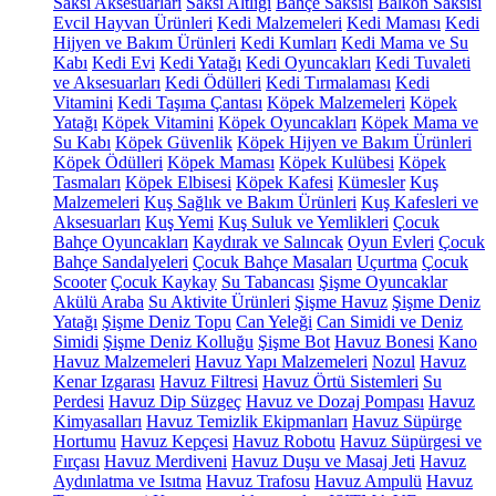
Saksı Aksesuarları
Saksı Altlığı
Bahçe Saksısı
Balkon Saksısı
Evcil Hayvan Ürünleri
Kedi Malzemeleri
Kedi Maması
Kedi
Hijyen ve Bakım Ürünleri
Kedi Kumları
Kedi Mama ve Su
Kabı
Kedi Evi
Kedi Yatağı
Kedi Oyuncakları
Kedi Tuvaleti
ve Aksesuarları
Kedi Ödülleri
Kedi Tırmalaması
Kedi
Vitamini
Kedi Taşıma Çantası
Köpek Malzemeleri
Köpek
Yatağı
Köpek Vitamini
Köpek Oyuncakları
Köpek Mama ve
Su Kabı
Köpek Güvenlik
Köpek Hijyen ve Bakım Ürünleri
Köpek Ödülleri
Köpek Maması
Köpek Kulübesi
Köpek
Tasmaları
Köpek Elbisesi
Köpek Kafesi
Kümesler
Kuş
Malzemeleri
Kuş Sağlık ve Bakım Ürünleri
Kuş Kafesleri ve
Aksesuarları
Kuş Yemi
Kuş Suluk ve Yemlikleri
Çocuk
Bahçe Oyuncakları
Kaydırak ve Salıncak
Oyun Evleri
Çocuk
Bahçe Sandalyeleri
Çocuk Bahçe Masaları
Uçurtma
Çocuk
Scooter
Çocuk Kaykay
Su Tabancası
Şişme Oyuncaklar
Akülü Araba
Su Aktivite Ürünleri
Şişme Havuz
Şişme Deniz
Yatağı
Şişme Deniz Topu
Can Yeleği
Can Simidi ve Deniz
Simidi
Şişme Deniz Kolluğu
Şişme Bot
Havuz Bonesi
Kano
Havuz Malzemeleri
Havuz Yapı Malzemeleri
Nozul
Havuz
Kenar Izgarası
Havuz Filtresi
Havuz Örtü Sistemleri
Su
Perdesi
Havuz Dip Süzgeç
Havuz ve Dozaj Pompası
Havuz
Kimyasalları
Havuz Temizlik Ekipmanları
Havuz Süpürge
Hortumu
Havuz Kepçesi
Havuz Robotu
Havuz Süpürgesi ve
Fırçası
Havuz Merdiveni
Havuz Duşu ve Masaj Jeti
Havuz
Aydınlatma ve Isıtma
Havuz Trafosu
Havuz Ampulü
Havuz