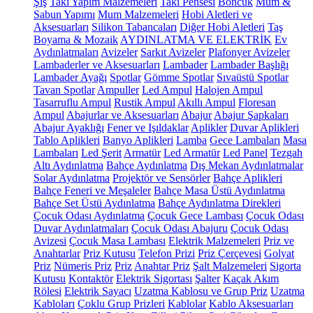
Şiş
Takı Yapım Malzemeleri
Takı Pensesi
Boncuk
Mum &
Sabun Yapımı
Mum Malzemeleri
Hobi Aletleri ve
Aksesuarları
Silikon Tabancaları
Diğer Hobi Aletleri
Taş
Boyama & Mozaik
AYDINLATMA VE ELEKTRİK
Ev
Aydınlatmaları
Avizeler
Sarkıt Avizeler
Plafonyer Avizeler
Lambaderler ve Aksesuarları
Lambader
Lambader Başlığı
Lambader Ayağı
Spotlar
Gömme Spotlar
Sıvaüstü Spotlar
Tavan Spotlar
Ampuller
Led Ampul
Halojen Ampul
Tasarruflu Ampul
Rustik Ampul
Akıllı Ampul
Floresan
Ampul
Abajurlar ve Aksesuarları
Abajur
Abajur Şapkaları
Abajur Ayaklığı
Fener ve Işıldaklar
Aplikler
Duvar Aplikleri
Tablo Aplikleri
Banyo Aplikleri
Lamba
Gece Lambaları
Masa
Lambaları
Led Şerit
Armatür
Led Armatür
Led Panel
Tezgah
Altı Aydınlatma
Bahçe Aydınlatma
Dış Mekan Aydınlatmalar
Solar Aydınlatma
Projektör ve Sensörler
Bahçe Aplikleri
Bahçe Feneri ve Meşaleler
Bahçe Masa Üstü Aydınlatma
Bahçe Set Üstü Aydınlatma
Bahçe Aydınlatma Direkleri
Çocuk Odası Aydınlatma
Çocuk Gece Lambası
Çocuk Odası
Duvar Aydınlatmaları
Çocuk Odası Abajuru
Çocuk Odası
Avizesi
Çocuk Masa Lambası
Elektrik Malzemeleri
Priz ve
Anahtarlar
Priz Kutusu
Telefon Prizi
Priz Çerçevesi
Golyat
Priz
Nümeris Priz
Priz
Anahtar Priz
Şalt Malzemeleri
Sigorta
Kutusu
Kontaktör
Elektrik Sigortası
Şalter
Kaçak Akım
Rölesi
Elektrik Sayacı
Uzatma Kablosu ve Grup Priz
Uzatma
Kabloları
Çoklu Grup Prizleri
Kablolar
Kablo Aksesuarları