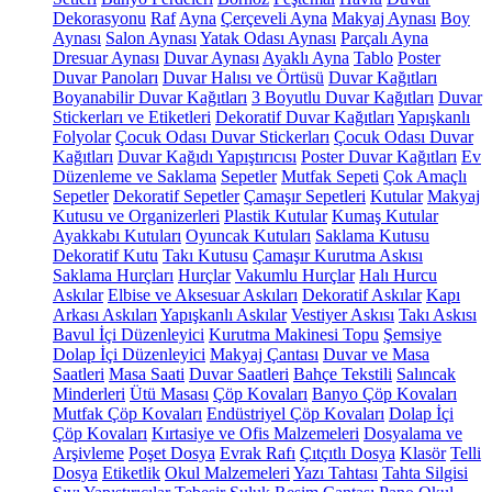
Dekorasyonu
Raf
Ayna
Çerçeveli Ayna
Makyaj Aynası
Boy
Aynası
Salon Aynası
Yatak Odası Aynası
Parçalı Ayna
Dresuar Aynası
Duvar Aynası
Ayaklı Ayna
Tablo
Poster
Duvar Panoları
Duvar Halısı ve Örtüsü
Duvar Kağıtları
Boyanabilir Duvar Kağıtları
3 Boyutlu Duvar Kağıtları
Duvar
Stickerları ve Etiketleri
Dekoratif Duvar Kağıtları
Yapışkanlı
Folyolar
Çocuk Odası Duvar Stickerları
Çocuk Odası Duvar
Kağıtları
Duvar Kağıdı Yapıştırıcısı
Poster Duvar Kağıtları
Ev
Düzenleme ve Saklama
Sepetler
Mutfak Sepeti
Çok Amaçlı
Sepetler
Dekoratif Sepetler
Çamaşır Sepetleri
Kutular
Makyaj
Kutusu ve Organizerleri
Plastik Kutular
Kumaş Kutular
Ayakkabı Kutuları
Oyuncak Kutuları
Saklama Kutusu
Dekoratif Kutu
Takı Kutusu
Çamaşır Kurutma Askısı
Saklama Hurçları
Hurçlar
Vakumlu Hurçlar
Halı Hurcu
Askılar
Elbise ve Aksesuar Askıları
Dekoratif Askılar
Kapı
Arkası Askıları
Yapışkanlı Askılar
Vestiyer Askısı
Takı Askısı
Bavul İçi Düzenleyici
Kurutma Makinesi Topu
Şemsiye
Dolap İçi Düzenleyici
Makyaj Çantası
Duvar ve Masa
Saatleri
Masa Saati
Duvar Saatleri
Bahçe Tekstili
Salıncak
Minderleri
Ütü Masası
Çöp Kovaları
Banyo Çöp Kovaları
Mutfak Çöp Kovaları
Endüstriyel Çöp Kovaları
Dolap İçi
Çöp Kovaları
Kırtasiye ve Ofis Malzemeleri
Dosyalama ve
Arşivleme
Poşet Dosya
Evrak Rafı
Çıtçıtlı Dosya
Klasör
Telli
Dosya
Etiketlik
Okul Malzemeleri
Yazı Tahtası
Tahta Silgisi