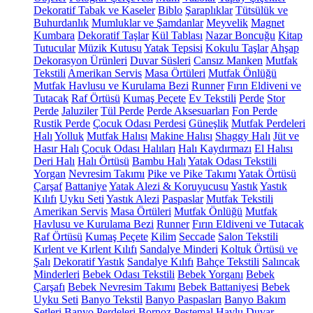
Dekoratif Tabak ve Kaseler
Biblo
Şaraplıklar
Tütsülük ve
Buhurdanlık
Mumluklar ve Şamdanlar
Meyvelik
Magnet
Kumbara
Dekoratif Taşlar
Kül Tablası
Nazar Boncuğu
Kitap
Tutucular
Müzik Kutusu
Yatak Tepsisi
Kokulu Taşlar
Ahşap
Dekorasyon Ürünleri
Duvar Süsleri
Cansız Manken
Mutfak
Tekstili
Amerikan Servis
Masa Örtüleri
Mutfak Önlüğü
Mutfak Havlusu ve Kurulama Bezi
Runner
Fırın Eldiveni ve
Tutacak
Raf Örtüsü
Kumaş Peçete
Ev Tekstili
Perde
Stor
Perde
Jaluziler
Tül Perde
Perde Aksesuarları
Fon Perde
Rustik Perde
Çocuk Odası Perdesi
Güneşlik
Mutfak Perdeleri
Halı
Yolluk
Mutfak Halısı
Makine Halısı
Shaggy Halı
Jüt ve
Hasır Halı
Çocuk Odası Halıları
Halı Kaydırmazı
El Halısı
Deri Halı
Halı Örtüsü
Bambu Halı
Yatak Odası Tekstili
Yorgan
Nevresim Takımı
Pike ve Pike Takımı
Yatak Örtüsü
Çarşaf
Battaniye
Yatak Alezi & Koruyucusu
Yastık
Yastık
Kılıfı
Uyku Seti
Yastık Alezi
Paspaslar
Mutfak Tekstili
Amerikan Servis
Masa Örtüleri
Mutfak Önlüğü
Mutfak
Havlusu ve Kurulama Bezi
Runner
Fırın Eldiveni ve Tutacak
Raf Örtüsü
Kumaş Peçete
Kilim
Seccade
Salon Tekstili
Kırlent ve Kırlent Kılıfı
Sandalye Minderi
Koltuk Örtüsü ve
Şalı
Dekoratif Yastık
Sandalye Kılıfı
Bahçe Tekstili
Salıncak
Minderleri
Bebek Odası Tekstili
Bebek Yorganı
Bebek
Çarşafı
Bebek Nevresim Takımı
Bebek Battaniyesi
Bebek
Uyku Seti
Banyo Tekstil
Banyo Paspasları
Banyo Bakım
Setleri
Banyo Perdeleri
Bornoz
Peştemal
Havlu
Duvar