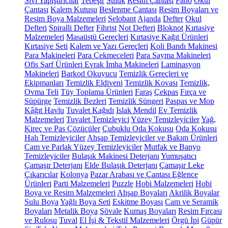
Sıvı Yapıştırıcılar
Tebeşir
Suluk
Resim Çantası
Pano
Okul
Çantası
Kalem Kutusu
Beslenme Çantası
Resim Boyaları ve
Resim Boya Malzemeleri
Selobant
Ajanda
Defter
Okul
Defteri
Spiralli Defter
Fihrist
Not Defteri
Bloknot
Kırtasiye
Malzemeleri
Masaüstü Gereçleri
Kırtasiye Kağıt Ürünleri
Kırtasiye Seti
Kalem ve Yazı Gereçleri
Koli Bandı Makinesi
Para Makineleri
Para Çekmeceleri
Para Sayma Makineleri
Ofis Sarf Ürünleri
Evrak İmha Makineleri
Laminasyon
Makineleri
Barkod Okuyucu
Temizlik Gereçleri ve
Ekipmanları
Temizlik Eldiveni
Temizlik Kovası
Temizlik,
Ovma Teli
Tüy Toplama Ürünleri
Faraş
Çekpas
Fırça ve
Süpürge
Temizlik Bezleri
Temizlik Süngeri
Paspas ve Mop
Kâğıt Havlu
Tuvalet Kağıdı
Islak Mendil
Ev Temizlik
Malzemeleri
Tuvalet Temizleyici
Yüzey Temizleyiciler
Yağ,
Kireç ve Pas Çözücüler
Çubuklu Oda Kokusu
Oda Kokusu
Halı Temizleyiciler
Ahşap Temizleyiciler ve Bakım Ürünleri
Cam ve Parlak Yüzey Temizleyiciler
Mutfak ve Banyo
Temizleyiciler
Bulaşık Makinesi Deterjanı
Yumuşatıcı
Çamaşır Deterjanı
Elde Bulaşık Deterjanı
Çamaşır Leke
Çıkarıcılar
Kolonya
Pazar Arabası ve Çantası
Eğlence
Ürünleri
Parti Malzemeleri
Puzzle
Hobi Malzemeleri
Hobi
Boya ve Resim Malzemeleri
Ahşap Boyaları
Akrilik Boyalar
Sulu Boya
Yağlı Boya Seti
Eskitme Boyası
Cam ve Seramik
Boyaları
Metalik Boya
Şövale
Kumaş Boyaları
Resim Fırçası
ve Rulosu
Tuval
El İşi & Tekstil Malzemeleri
Örgü İpi
Güpür