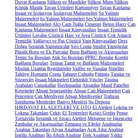
Duvar Kaplama
Silikon ve Mastikler
Silikon
Mum Silikon
Köpük
Mastik
Tavan Ürünleri
Kartonpiyer
Tavan Kaplama
İnşaat ve İzolasyon
İzolasyon Malzemeleri
Su Yalıtım
Malzemeleri
Isı Yalıtım Malzemeleri
Ses Yalıtım Malzemeleri
İnşaat Malzemeleri
Alçı
Cam Tuğla
Çimento
Beton Harcı
Çatı
Kaplama Malzemeleri
İnşaat Kimyasalları
İnşaat Temizlik
Ürünleri
Lavabo Çözücü
Harç ve Sıva Çözücü
Çok Amaçlı
Temizlik
Yağlayıcı ve Pas Çözücü
Yapı Kimyasalları
Derz
Dolgu
Seramik Yapıştırıcılar
Sıvı Conta
Strafor Yapıştırılar
Plastik Boru ve Ek Parçalar
Boru Bağlantı ve Aksesuarları
Temiz Su Boruları
Atık Su Boruları
PPRC Borular
Kombi
Bağlantı Boruları
Tesisat Tamir ve Bağlantı Malzemeleri
Musluk Uzatma
Regülatörler
Valfler ve Vanalar
Nipeller
Tahliye Hortumu
Conta
Taharet Çubuğu
Fittings
Tıpalar ve
Süzgeçler
İnşaat Makineleri
Elektrikli Vinçler
Taşıma
Arabaları
Caraskallar
Havlupanlar
Ahşaplar
Masif Paneller
Keresteler
Ahşap Seperatörler
Ahşap Çatı Malzemeleri
Çatı
Penceresi
Çatı Merdiveni
Ahşap Merdivenler
Trabzan
Sundurma
Menfezler
Banyo Menfezi
Su Deposu
HIRDAVAT EL ALETLERİ VE OTO
El Aletleri
Lokma ve
Lokma Takımları
Çekiç
El Testereleri
Kesici Grubu
Pense
Tornavida
Seramik ve Sıvacı Aletleri
Mengene ve İşkenceler
Zımbalar ve Aksesuarları
Zımpara ve Eğeler
Anahtarlar
Anahtar Takımları
Alyan Anahtarları
Açık Ağız Anahtar
İngiliz Anahtarı
İki Ağızlı Anahtar
Tork Anahtarı
Yıldız