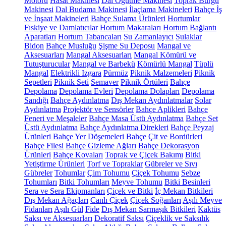
Motoru
Hasat Makinesi
Dal Öğütme Makinesi
Toprak Burgu
Makinesi
Dal Budama Makinesi
İlaçlama Makineleri
Bahçe İş
ve İnşaat Makineleri
Bahçe Sulama Ürünleri
Hortumlar
Fıskiye ve Damlatıcılar
Hortum Makaraları
Hortum Bağlantı
Aparatları
Hortum Tabancaları
Su Zamanlayıcı
Sulaklar
Bidon
Bahçe Musluğu
Şişme Su Deposu
Mangal ve
Aksesuarları
Mangal Aksesuarları
Mangal Kömürü ve
Tutuşturucular
Mangal ve Barbekü
Kömürlü Mangal
Tüplü
Mangal
Elektrikli Izgara
Pürmüz
Piknik Malzemeleri
Piknik
Sepetleri
Piknik Seti
Semaver
Piknik Örtüleri
Bahçe
Depolama
Depolama Evleri
Depolama Dolapları
Depolama
Sandığı
Bahçe Aydınlatma
Dış Mekan Aydınlatmalar
Solar
Aydınlatma
Projektör ve Sensörler
Bahçe Aplikleri
Bahçe
Feneri ve Meşaleler
Bahçe Masa Üstü Aydınlatma
Bahçe Set
Üstü Aydınlatma
Bahçe Aydınlatma Direkleri
Bahçe Peyzaj
Ürünleri
Bahçe Yer Döşemeleri
Bahçe Çit ve Bordürleri
Bahçe Filesi
Bahçe Gizleme Ağları
Bahçe Dekorasyon
Ürünleri
Bahçe Kovaları
Toprak ve Çiçek Bakımı
Bitki
Yetiştirme Ürünleri
Torf ve Topraklar
Gübreler ve Sıvı
Gübreler
Tohumlar
Çim Tohumu
Çiçek Tohumu
Sebze
Tohumları
Bitki Tohumları
Meyve Tohumu
Bitki Besinleri
Sera ve Sera Ekipmanları
Çiçek ve Bitki
İç Mekan Bitkileri
Dış Mekan Ağaçları
Canlı Çiçek
Çiçek Soğanları
Aşılı Meyve
Fidanları
Aşılı Gül
Fide
Dış Mekan Sarmaşık Bitkileri
Kaktüs
Saksı ve Aksesuarları
Dekoratif Saksı
Çiçeklik ve Saksılık