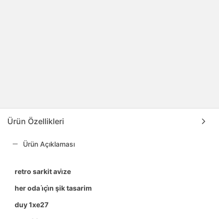
Ürün Özellikleri
Ürün Açıklaması
retro sarkit avi̇ze
her oda i̇çi̇n şik tasarim
duy 1xe27