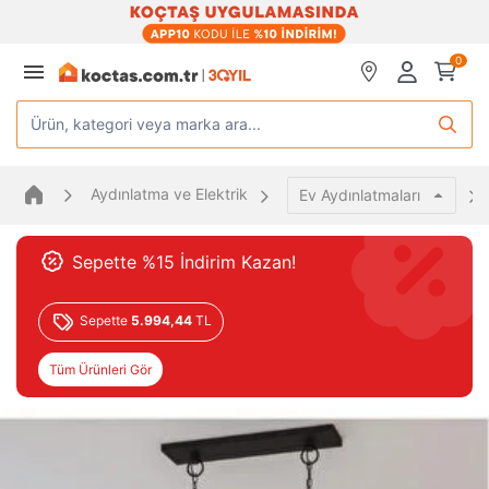
0
Ürün, kategori veya marka ara...
Aydınlatma ve Elektrik
Ev Aydınlatmaları
Sepette %15 İndirim Kazan!
Sepette
5.994,44
TL
Tüm Ürünleri Gör