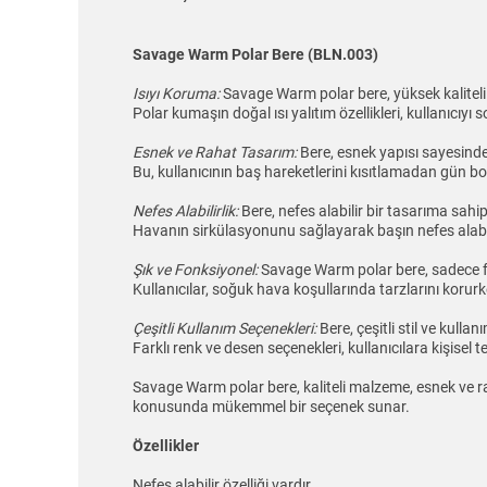
Savage Warm Polar Bere (BLN.003)
Isıyı Koruma:
Savage Warm polar bere, yüksek kaliteli
Polar kumaşın doğal ısı yalıtım özellikleri, kullanıcıyı
Esnek ve Rahat Tasarım:
Bere, esnek yapısı sayesinde
Bu, kullanıcının baş hareketlerini kısıtlamadan gün bo
Nefes Alabilirlik:
Bere, nefes alabilir bir tasarıma sahip
Havanın sirkülasyonunu sağlayarak başın nefes alabil
Şık ve Fonksiyonel:
Savage Warm polar bere, sadece fo
Kullanıcılar, soğuk hava koşullarında tarzlarını korurke
Çeşitli Kullanım Seçenekleri:
Bere, çeşitli stil ve kull
Farklı renk ve desen seçenekleri, kullanıcılara kişisel
Savage Warm polar bere, kaliteli malzeme, esnek ve rah
konusunda mükemmel bir seçenek sunar.
Özellikler
Nefes alabilir özelliği vardır.