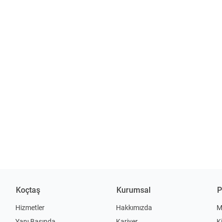
Koçtaş
Kurumsal
P
Hizmetler
Hakkımızda
M
Yanı Başında
Kariyer
K