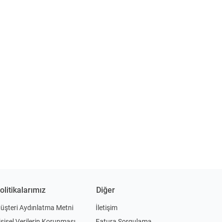
olitikalarımız
Diğer
üşteri Aydınlatma Metni
İletişim
işisel Verilerin Korunması
Fatura Sorgulama