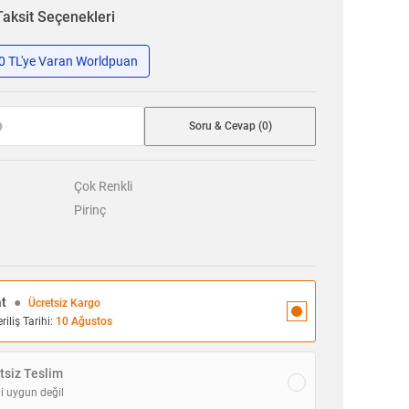
Taksit Seçenekleri
50 TL'ye Varan Worldpuan
Soru & Cevap (0)
Çok Renkli
Pirinç
at
●
Ücretsiz Kargo
iliş Tarihi:
10 Ağustos
siz Teslim
i uygun değil