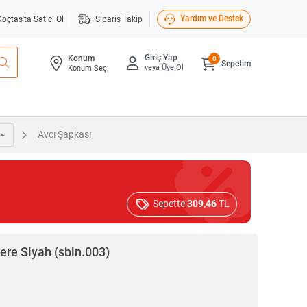
Yardım ve Destek
Koçtaş'ta Satıcı Ol
Sipariş Takip
Giriş Yap
Konum
0
Sepetim
veya Üye Ol
Konum Seç
Avcı Şapkası
Sepette
309,46
TL
re Siyah (sbln.003)