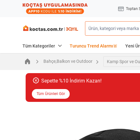
Toptan 
Tüm Kategoriler
Turuncu Trend Alarmı🚨
Yeni Ür
Bahçe,Balkon ve Outdoor
Kamp Spor ve Ou
Sepette %10 İndirim Kazan!
Tüm Ürünleri Gör