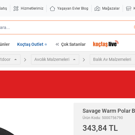
Satış
Hizmetlerimiz
Yaşayan Evler Blog
Mağazalar
ünler
Koçtaş Outlet ⭐
Çok Satanlar
tdoor
Avcılık Malzemeleri
Balık Av Malzemeleri
Savage Warm Polar Be
Ürün Kodu: 5000756790
343,84 TL