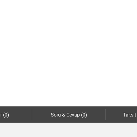
r (0)
Soru & Cevap (0)
Taksit