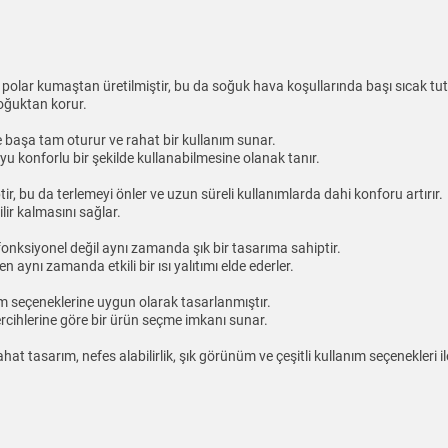
 polar kumaştan üretilmiştir, bu da soğuk hava koşullarında başı sıcak tu
 soğuktan korur.
 başa tam oturur ve rahat bir kullanım sunar.
yu konforlu bir şekilde kullanabilmesine olanak tanır.
tir, bu da terlemeyi önler ve uzun süreli kullanımlarda dahi konforu artırır.
ir kalmasını sağlar.
nksiyonel değil aynı zamanda şık bir tasarıma sahiptir.
n aynı zamanda etkili bir ısı yalıtımı elde ederler.
anım seçeneklerine uygun olarak tasarlanmıştır.
 tercihlerine göre bir ürün seçme imkanı sunar.
at tasarım, nefes alabilirlik, şık görünüm ve çeşitli kullanım seçenekleri 