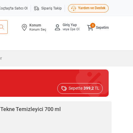
Yardım ve Destek
Koçtaş'ta Satıcı Ol
Sipariş Takip
Giriş Yap
Konum
0
Sepetim
veya Üye Ol
Konum Seç
er
Sepette
399,2
TL
Tekne Temizleyici 700 ml