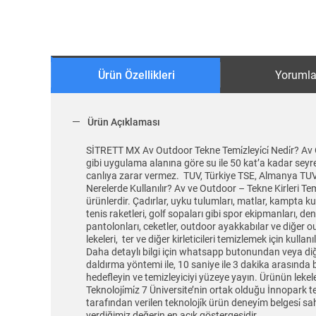
Ürün Özellikleri
Yorumla
Ürün Açıklaması
SİTRETT MX Av Outdoor Tekne Temi̇zleyi̇ci̇ Nedi̇r? Av 
gibi uygulama alanına göre su ile 50 kat’a kadar seyre
canlıya zarar vermez. TUV, Türkiye TSE, Almanya TUV, R
Nerelerde Kullanılır? Av ve Outdoor – Tekne Kirleri Tem
ürünlerdir. Çadırlar, uyku tulumları, matlar, kampta k
tenis raketleri, golf sopaları gibi spor ekipmanları, d
pantolonları, ceketler, outdoor ayakkabılar ve diğer ou
lekeleri, ter ve diğer kirleticileri temizlemek için kulla
Daha detaylı bilgi için whatsapp butonundan veya diğe
daldırma yöntemi ile, 10 saniye ile 3 dakika arasında be
hedefleyin ve temizleyiciyi yüzeye yayın. Ürünün lekel
Teknoloji̇mi̇z 7 Üniversite’nin ortak olduğu İnnopark
tarafından verilen teknoloji̇k ürün deneyi̇m belgesi̇ 
verdiğimiz değerin en açık göstergesidir.