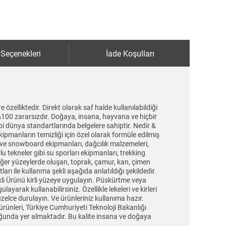
 Seçenekleri
İade Koşulları
elliktedir. Direkt olarak saf halde kullanılabildiği
 %100 zararsızdır. Doğaya, insana, hayvana ve hiçbir
i dünya standartlarında belgelere sahiptir. Nedi̇r &
kipmanların temizliği için özel olarak formüle edilmiş
ak ve snowboard ekipmanları, dağcılık malzemeleri,
lu tekneler gibi su sporları ekipmanları, trekking
 diğer yüzeylerde oluşan, toprak, çamur, kan, çimen
tları ile kullanma şekli aşağıda anlatıldığı şekildedir.
kli Ürünü kirli yüzeye uygulayın. Püskürtme veya
yarak kullanabilirsiniz. Özellikle lekeleri ve kirleri
zelce durulayın. Ve ürünleriniz kullanıma hazır.
rünleri, Türkiye Cumhuriyeti Teknoloji Bakanlığı
loğunda yer almaktadır. Bu kalite insana ve doğaya