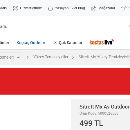
Satış
Hizmetlerimiz
Yaşayan Evler Blog
Mağazalar
ünler
Koçtaş Outlet ⭐
Çok Satanlar
Yüzey Temizleyiciler
Sitrett Mx Yüzey Temizleyicil
zemeleri
Sitrett Mx
Av Outdoor 
Ürün Kodu: 5000526566
499 TL