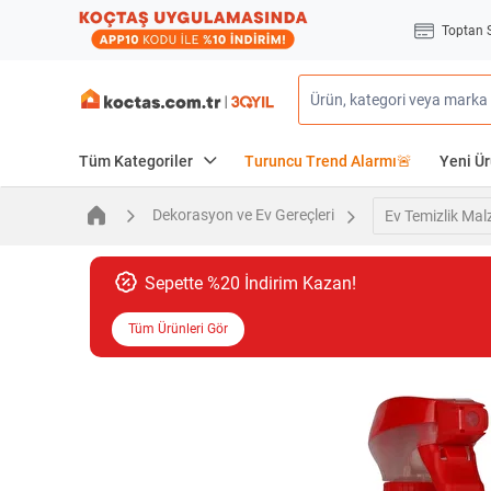
Toptan 
Tüm Kategoriler
Turuncu Trend Alarmı🚨
Yeni Ür
Dekorasyon ve Ev Gereçleri
Ev Temizlik Mal
Sepette %20 İndirim Kazan!
Tüm Ürünleri Gör