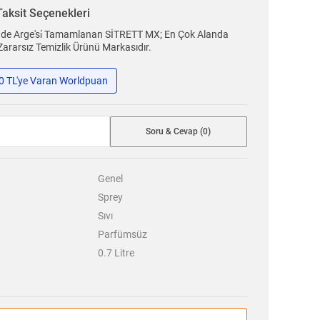
Taksit Seçenekleri
inde Arge'si̇ Tamamlanan SİTRETT MX; En Çok Alanda
Zararsız Temizlik Ürünü Markasıdır.
50 TL'ye Varan Worldpuan
Soru & Cevap (0)
Genel
Sprey
Sıvı
Parfümsüz
0.7
Litre