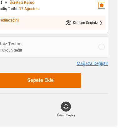
at
●
Ücretsiz Kargo
iliş Tarihi:
17 Ağustos
 edileceğini
Konum Seçiniz
siz Teslim
i uygun değil
Mağaza Değiştir
Sepete Ekle
Ürünü Paylaş