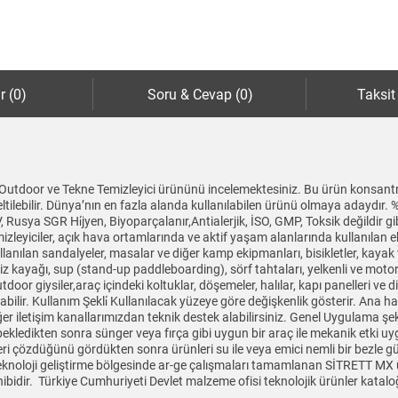
r (0)
Soru & Cevap (0)
Taksit
Outdoor ve Tekne Temizleyici ürününü incelemektesiniz. Bu ürün konsantre öz
ltilebilir. Dünya’nın en fazla alanda kullanılabilen ürünü olmaya adaydır.
usya SGR Hi̇jyen, Biyoparçalanır,Antialerjik, İSO, GMP, Toksik değildir gib
izleyiciler, açık hava ortamlarında ve aktif yaşam alanlarında kullanılan e
ullanılan sandalyeler, masalar ve diğer kamp ekipmanları, bisikletler, kay
eniz kayağı, sup (stand-up paddleboarding), sörf tahtaları, yelkenli ve motor
tdoor giysiler,araç içindeki koltuklar, döşemeler, halılar, kapı panelleri ve
nılabilir. Kullanım Şekli̇ Kullanılacak yüzeye göre değişkenlik gösterir. Ana ha
r iletişim kanallarımızdan teknik destek alabilirsiniz. Genel Uygulama şe
kledikten sonra sünger veya fırça gibi uygun bir araç ile mekanik etki uygula
eri çözdüğünü gördükten sonra ürünleri su ile veya emici nemli bir bezle gü
 teknoloji geliştirme bölgesinde ar-ge çalışmaları tamamlanan SİTRETT MX ü
sahibidir. Türkiye Cumhuriyeti Devlet malzeme ofisi teknolojik ürünler kata