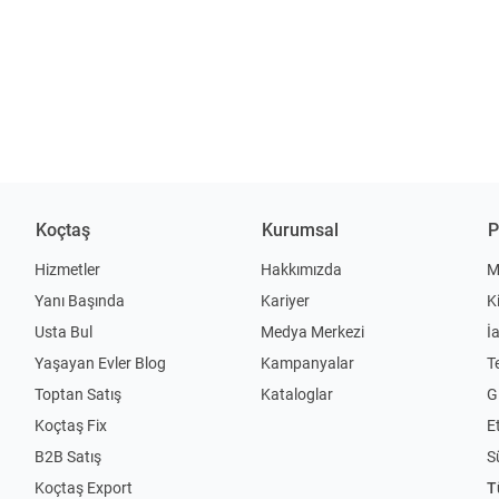
Koçtaş
Kurumsal
P
Hizmetler
Hakkımızda
M
Yanı Başında
Kariyer
K
Usta Bul
Medya Merkezi
İ
Yaşayan Evler Blog
Kampanyalar
T
Toptan Satış
Kataloglar
Gi
Koçtaş Fix
Et
B2B Satış
S
Koçtaş Export
T