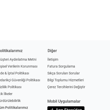
olitikalarımız
Diğer
üşteri Aydınlatma Metni
İletişim
işisel Verilerin Korunması
Fatura Sorgulama
ade & İptal Politikası
Sıkça Sorulan Sorular
edarikçi Güvenliği Politikası
Bilgi Toplumu Hizmetleri
zlilik Politikası
Çerez Tercihlerini Değiştir
ik İlkeler
ürdürülebilirlik
Mobil Uygulamalar
üm Politikalarımız