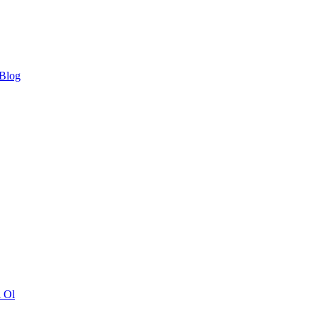
 Blog
ı Ol