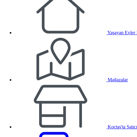
Yaşayan Evler
Mağazalar
Koçtaş'ta Satıc