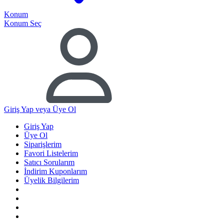
Konum
Konum Seç
Giriş Yap
veya Üye Ol
Giriş Yap
Üye Ol
Siparişlerim
Favori Listelerim
Satıcı Sorularım
İndirim Kuponlarım
Üyelik Bilgilerim