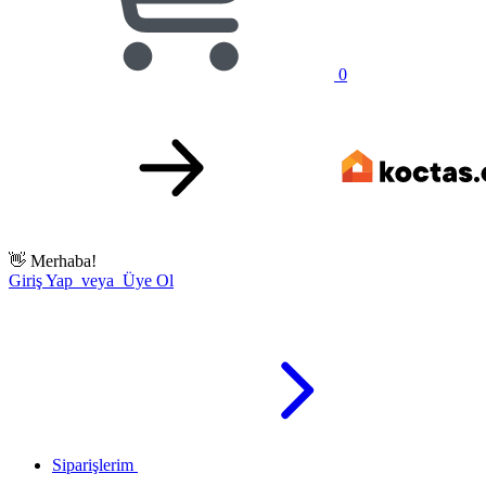
0
👋
Merhaba!
Giriş Yap veya Üye Ol
Siparişlerim