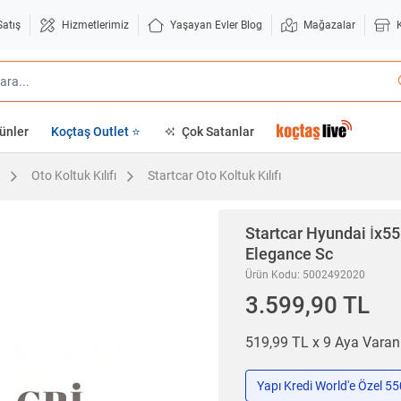
Satış
Hizmetlerimiz
Yaşayan Evler Blog
Mağazalar
ünler
Koçtaş Outlet ⭐
Çok Satanlar
Oto Koltuk Kılıfı
Startcar Oto Koltuk Kılıfı
Startcar
Hyundai İx55
Elegance Sc
Ürün Kodu: 5002492020
3.599,90 TL
519,99 TL x 9 Aya Vara
Yapı Kredi World'e Özel 5