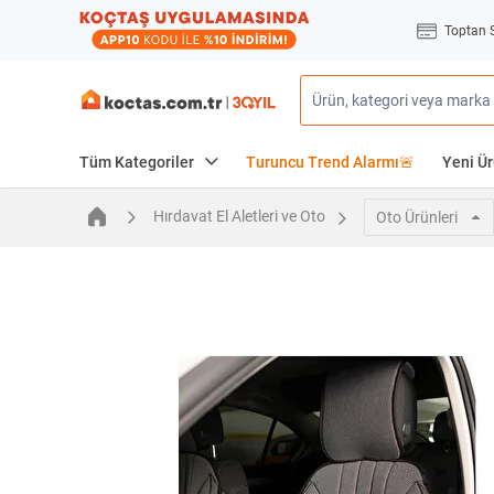
Toptan 
Tüm Kategoriler
Turuncu Trend Alarmı🚨
Yeni Ür
Hırdavat El Aletleri ve Oto
Oto Ürünleri