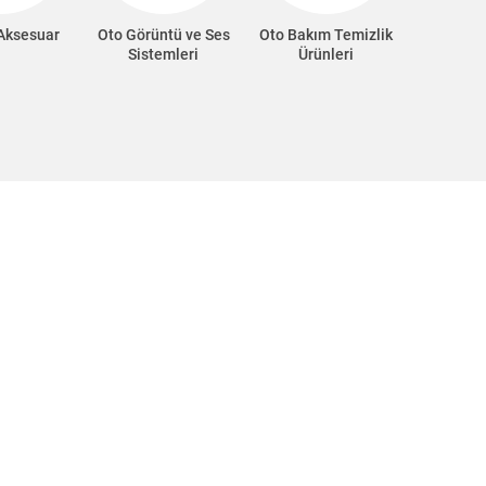
 Aksesuar
Oto Görüntü ve Ses
Oto Bakım Temizlik
Oto Süp
Sistemleri
Ürünleri