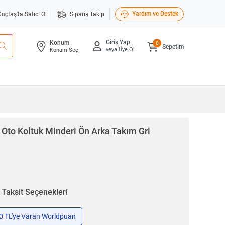
Yardım ve Destek
Koçtaş'ta Satıcı Ol
Sipariş Takip
Giriş Yap
Konum
0
Sepetim
veya Üye Ol
Konum Seç
 Oto Koltuk Minderi Ön Arka Takım Gri
n
Taksit Seçenekleri
50 TL'ye Varan Worldpuan