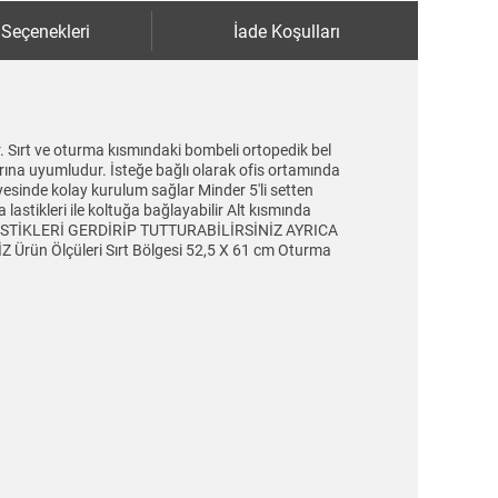
 Seçenekleri
İade Koşulları
. Sırt ve oturma kısmındaki bombeli ortopedik bel
arına uyumludur. İsteğe bağlı olarak ofis ortamında
yesinde kolay kurulum sağlar Minder 5'li setten
lastikleri ile koltuğa bağlayabilir Alt kısmında
 LASTİKLERİ GERDİRİP TUTTURABİLİRSİNİZ AYRICA
n Ölçüleri Sırt Bölgesi 52,5 X 61 cm Oturma