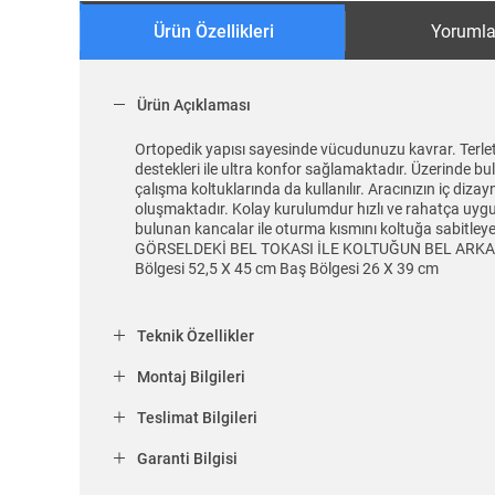
Ürün Özellikleri
Yorumla
Ürün Açıklaması
Ortopedik yapısı sayesinde vücudunuzu kavrar. Terlet
destekleri ile ultra konfor sağlamaktadır. Üzerinde bu
çalışma koltuklarında da kullanılır. Aracınızın iç diz
oluşmaktadır. Kolay kurulumdur hızlı ve rahatça uygula
bulunan kancalar ile oturma kısmını koltuğa sabi
GÖRSELDEKİ BEL TOKASI İLE KOLTUĞUN BEL ARKA KI
Bölgesi 52,5 X 45 cm Baş Bölgesi 26 X 39 cm
Teknik Özellikler
Montaj Bilgileri
Teslimat Bilgileri
Garanti Bilgisi