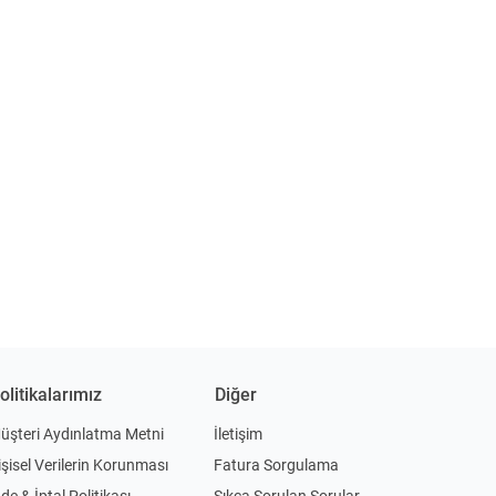
olitikalarımız
Diğer
üşteri Aydınlatma Metni
İletişim
işisel Verilerin Korunması
Fatura Sorgulama
ade & İptal Politikası
Sıkça Sorulan Sorular