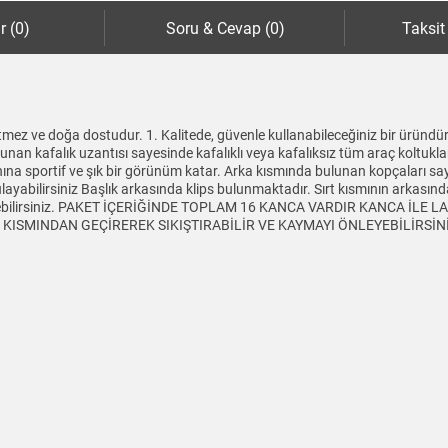
r (0)
Soru & Cevap (0)
Taksit
mez ve doğa dostudur. 1. Kalitede, güvenle kullanabileceğiniz bir üründür
lunan kafalık uzantısı sayesinde kafalıklı veya kafalıksız tüm araç koltukl
aynına sportif ve şık bir görünüm katar. Arka kısmında bulunan kopçaları sa
yabilirsiniz Başlık arkasında klips bulunmaktadır. Sırt kısmının arkasında 
tleyebilirsiniz. PAKET İÇERİĞİNDE TOPLAM 16 KANCA VARDIR KANCA İLE
SMINDAN GEÇİREREK SIKIŞTIRABİLİR VE KAYMAYI ÖNLEYEBİLİRSİNİZ Ürü