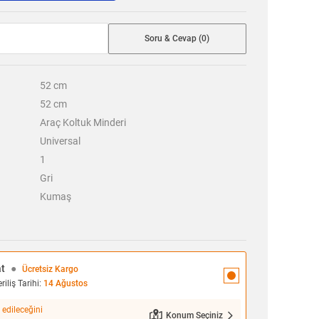
Soru & Cevap (0)
52
cm
52
cm
Araç Koltuk Minderi
Universal
1
Gri
Kumaş
at
●
Ücretsiz Kargo
iliş Tarihi:
14 Ağustos
 edileceğini
Konum Seçiniz