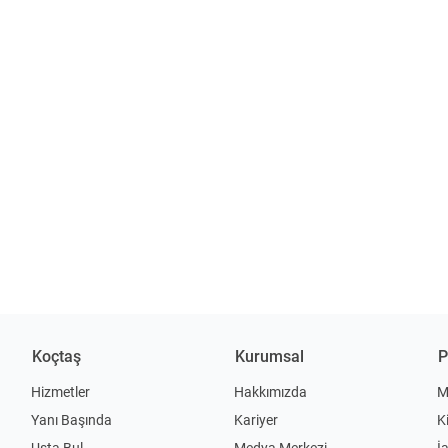
Koçtaş
Kurumsal
P
Hizmetler
Hakkımızda
M
Yanı Başında
Kariyer
K
Usta Bul
Medya Merkezi
İ