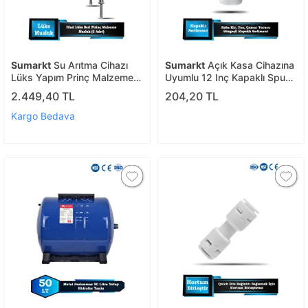
Sumarkt
Su Arıtma Cihazı
Sumarkt
Açık Kasa Cihazına
Lüks Yapım Prinç Malzeme
Uyumlu 12 Inç Kapaklı Spun
Avrupai Musluk ( Arıtma
Filtre
2.449,40 TL
204,20 TL
Musluğu ) 5 Adet
Kargo Bedava