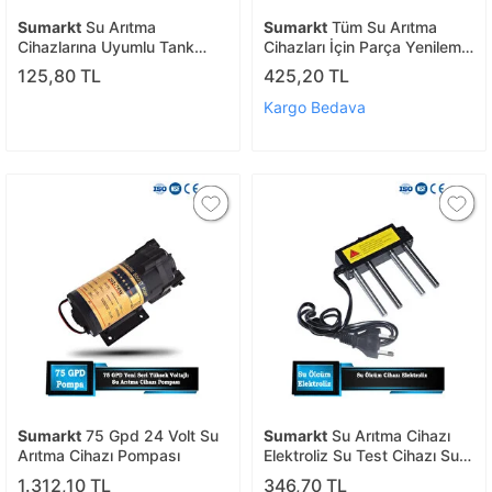
Sumarkt
Su Arıtma
Sumarkt
Tüm Su Arıtma
Cihazlarına Uyumlu Tank
Cihazları İçin Parça Yenileme
Vanası
Ve Bakım Kiti Shut Off - Flow
125,80 TL
425,20 TL
- Valfe
Kargo Bedava
Sumarkt
75 Gpd 24 Volt Su
Sumarkt
Su Arıtma Cihazı
Arıtma Cihazı Pompası
Elektroliz Su Test Cihazı Su
Kalite Testi
1.312,10 TL
346,70 TL