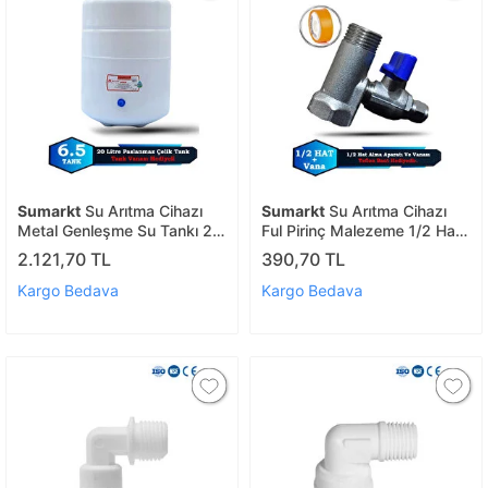
Sumarkt
Su Arıtma Cihazı
Sumarkt
Su Arıtma Cihazı
Metal Genleşme Su Tankı 20
Ful Pirinç Malezeme 1/2 Hat
Lt Nsf Belgeli Su Arıtma
Alma Aparatı Ve Hat Alma
2.121,70 TL
390,70 TL
Deposu Tank Vanası
Vanası (teflon Hediye)
Kargo Bedava
Kargo Bedava