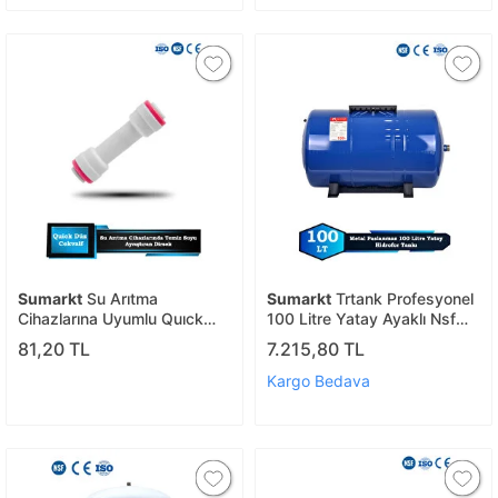
Sumarkt
Su Arıtma
Sumarkt
Trtank Profesyonel
Cihazlarına Uyumlu Quıck
100 Litre Yatay Ayaklı Nsf
Boru Check Valfe
Membranlı Hidrofor
81,20 TL
7.215,80 TL
Genleşme Tankı
Kargo Bedava