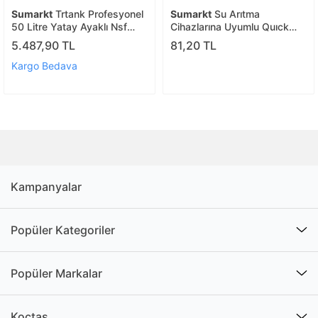
Sumarkt
Trtank Profesyonel
Sumarkt
Su Arıtma
50 Litre Yatay Ayaklı Nsf
Cihazlarına Uyumlu Quıck
Membranlı Hidrofor
Hortum Birleştirme
5.487,90 TL
81,20 TL
Genleşme Tankı
Kargo Bedava
Kampanyalar
Popüler Kategoriler
Popüler Markalar
Koçtaş