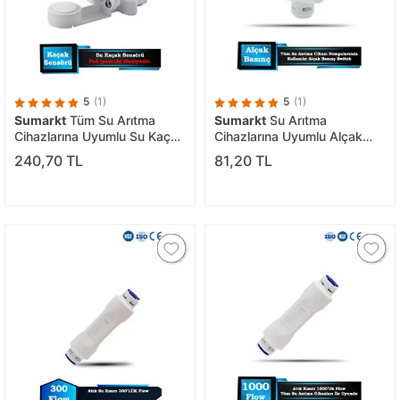
5
(1)
5
(1)
Sumarkt
Tüm Su Arıtma
Sumarkt
Su Arıtma
Cihazlarına Uyumlu Su Kaçak
Cihazlarına Uyumlu Alçak
(sizinti) Dedektörü Sensör
Basınç Switch
240,70 TL
81,20 TL