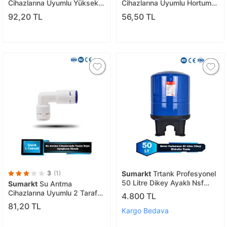
Cihazlarına Uyumlu Yüksek
Cihazlarına Uyumlu Hortum
Basınç
(1 Metre)
92,20 TL
56,50 TL
3
(1)
Sumarkt
Trtank Profesyonel
50 Litre Dikey Ayaklı Nsf
Sumarkt
Su Arıtma
Membranlı Hidrofor
Cihazlarına Uyumlu 2 Taraf
4.800 TL
Genleşme Tankı
Quıck Check Valfe (temi̇z Su
81,20 TL
Kargo Bedava
Ayriştirici Di̇rsek)