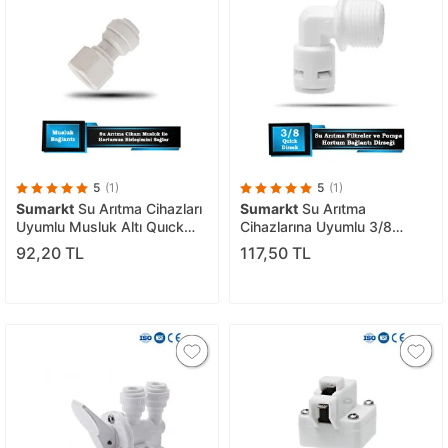
5
(1)
5
(1)
Sumarkt
Su Arıtma Cihazları
Sumarkt
Su Arıtma
Uyumlu Musluk Altı Quıck
Cihazlarına Uyumlu 3/8
Bağlantı Aparatı
Geniş Ağazlı Pompa Dirseği
92,20 TL
117,50 TL