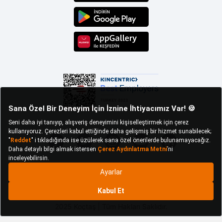
2025 Koçtaş | Tüm Hakları Saklıdır.