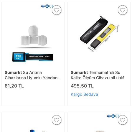
Sumarkt
Su Arıtma
Sumarkt
Termometreli Su
Cihazlarına Uyumlu Yandan
Kalite Ölçüm Cihazı+pil+kılıf
Dişli Quıck T Dirsek
81,20 TL
495,50 TL
Kargo Bedava