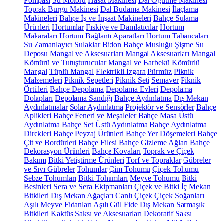
Pompası
Su Motoru
Hasat Makinesi
Dal Öğütme Makinesi
Toprak Burgu Makinesi
Dal Budama Makinesi
İlaçlama
Makineleri
Bahçe İş ve İnşaat Makineleri
Bahçe Sulama
Ürünleri
Hortumlar
Fıskiye ve Damlatıcılar
Hortum
Makaraları
Hortum Bağlantı Aparatları
Hortum Tabancaları
Su Zamanlayıcı
Sulaklar
Bidon
Bahçe Musluğu
Şişme Su
Deposu
Mangal ve Aksesuarları
Mangal Aksesuarları
Mangal
Kömürü ve Tutuşturucular
Mangal ve Barbekü
Kömürlü
Mangal
Tüplü Mangal
Elektrikli Izgara
Pürmüz
Piknik
Malzemeleri
Piknik Sepetleri
Piknik Seti
Semaver
Piknik
Örtüleri
Bahçe Depolama
Depolama Evleri
Depolama
Dolapları
Depolama Sandığı
Bahçe Aydınlatma
Dış Mekan
Aydınlatmalar
Solar Aydınlatma
Projektör ve Sensörler
Bahçe
Aplikleri
Bahçe Feneri ve Meşaleler
Bahçe Masa Üstü
Aydınlatma
Bahçe Set Üstü Aydınlatma
Bahçe Aydınlatma
Direkleri
Bahçe Peyzaj Ürünleri
Bahçe Yer Döşemeleri
Bahçe
Çit ve Bordürleri
Bahçe Filesi
Bahçe Gizleme Ağları
Bahçe
Dekorasyon Ürünleri
Bahçe Kovaları
Toprak ve Çiçek
Bakımı
Bitki Yetiştirme Ürünleri
Torf ve Topraklar
Gübreler
ve Sıvı Gübreler
Tohumlar
Çim Tohumu
Çiçek Tohumu
Sebze Tohumları
Bitki Tohumları
Meyve Tohumu
Bitki
Besinleri
Sera ve Sera Ekipmanları
Çiçek ve Bitki
İç Mekan
Bitkileri
Dış Mekan Ağaçları
Canlı Çiçek
Çiçek Soğanları
Aşılı Meyve Fidanları
Aşılı Gül
Fide
Dış Mekan Sarmaşık
Bitkileri
Kaktüs
Saksı ve Aksesuarları
Dekoratif Saksı