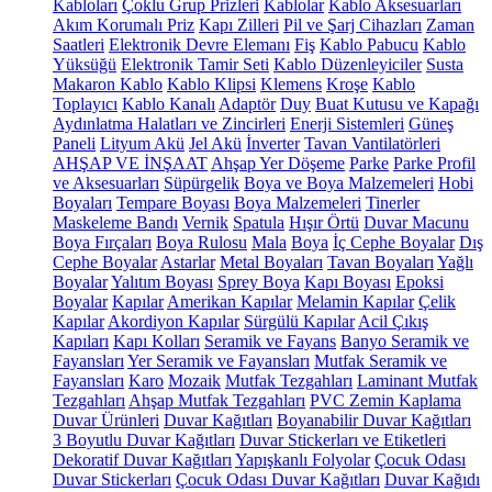
Kabloları
Çoklu Grup Prizleri
Kablolar
Kablo Aksesuarları
Akım Korumalı Priz
Kapı Zilleri
Pil ve Şarj Cihazları
Zaman
Saatleri
Elektronik Devre Elemanı
Fiş
Kablo Pabucu
Kablo
Yüksüğü
Elektronik Tamir Seti
Kablo Düzenleyiciler
Susta
Makaron Kablo
Kablo Klipsi
Klemens
Kroşe
Kablo
Toplayıcı
Kablo Kanalı
Adaptör
Duy
Buat Kutusu ve Kapağı
Aydınlatma Halatları ve Zincirleri
Enerji Sistemleri
Güneş
Paneli
Lityum Akü
Jel Akü
İnverter
Tavan Vantilatörleri
AHŞAP VE İNŞAAT
Ahşap Yer Döşeme
Parke
Parke Profil
ve Aksesuarları
Süpürgelik
Boya ve Boya Malzemeleri
Hobi
Boyaları
Tempare Boyası
Boya Malzemeleri
Tinerler
Maskeleme Bandı
Vernik
Spatula
Hışır Örtü
Duvar Macunu
Boya Fırçaları
Boya Rulosu
Mala
Boya
İç Cephe Boyalar
Dış
Cephe Boyalar
Astarlar
Metal Boyaları
Tavan Boyaları
Yağlı
Boyalar
Yalıtım Boyası
Sprey Boya
Kapı Boyası
Epoksi
Boyalar
Kapılar
Amerikan Kapılar
Melamin Kapılar
Çelik
Kapılar
Akordiyon Kapılar
Sürgülü Kapılar
Acil Çıkış
Kapıları
Kapı Kolları
Seramik ve Fayans
Banyo Seramik ve
Fayansları
Yer Seramik ve Fayansları
Mutfak Seramik ve
Fayansları
Karo
Mozaik
Mutfak Tezgahları
Laminant Mutfak
Tezgahları
Ahşap Mutfak Tezgahları
PVC Zemin Kaplama
Duvar Ürünleri
Duvar Kağıtları
Boyanabilir Duvar Kağıtları
3 Boyutlu Duvar Kağıtları
Duvar Stickerları ve Etiketleri
Dekoratif Duvar Kağıtları
Yapışkanlı Folyolar
Çocuk Odası
Duvar Stickerları
Çocuk Odası Duvar Kağıtları
Duvar Kağıdı