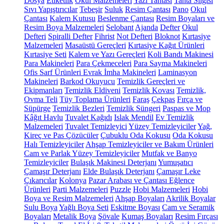
Dosya
Etiketlik
Okul Malzemeleri
Yazı Tahtası
Tahta Silgisi
Sıvı Yapıştırıcılar
Tebeşir
Suluk
Resim Çantası
Pano
Okul
Çantası
Kalem Kutusu
Beslenme Çantası
Resim Boyaları ve
Resim Boya Malzemeleri
Selobant
Ajanda
Defter
Okul
Defteri
Spiralli Defter
Fihrist
Not Defteri
Bloknot
Kırtasiye
Malzemeleri
Masaüstü Gereçleri
Kırtasiye Kağıt Ürünleri
Kırtasiye Seti
Kalem ve Yazı Gereçleri
Koli Bandı Makinesi
Para Makineleri
Para Çekmeceleri
Para Sayma Makineleri
Ofis Sarf Ürünleri
Evrak İmha Makineleri
Laminasyon
Makineleri
Barkod Okuyucu
Temizlik Gereçleri ve
Ekipmanları
Temizlik Eldiveni
Temizlik Kovası
Temizlik,
Ovma Teli
Tüy Toplama Ürünleri
Faraş
Çekpas
Fırça ve
Süpürge
Temizlik Bezleri
Temizlik Süngeri
Paspas ve Mop
Kâğıt Havlu
Tuvalet Kağıdı
Islak Mendil
Ev Temizlik
Malzemeleri
Tuvalet Temizleyici
Yüzey Temizleyiciler
Yağ,
Kireç ve Pas Çözücüler
Çubuklu Oda Kokusu
Oda Kokusu
Halı Temizleyiciler
Ahşap Temizleyiciler ve Bakım Ürünleri
Cam ve Parlak Yüzey Temizleyiciler
Mutfak ve Banyo
Temizleyiciler
Bulaşık Makinesi Deterjanı
Yumuşatıcı
Çamaşır Deterjanı
Elde Bulaşık Deterjanı
Çamaşır Leke
Çıkarıcılar
Kolonya
Pazar Arabası ve Çantası
Eğlence
Ürünleri
Parti Malzemeleri
Puzzle
Hobi Malzemeleri
Hobi
Boya ve Resim Malzemeleri
Ahşap Boyaları
Akrilik Boyalar
Sulu Boya
Yağlı Boya Seti
Eskitme Boyası
Cam ve Seramik
Boyaları
Metalik Boya
Şövale
Kumaş Boyaları
Resim Fırçası