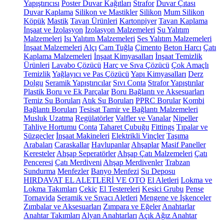
Yapıştırıcısı
Poster Duvar Kağıtları
Strafor
Duvar Çıtası
Duvar Kaplama
Silikon ve Mastikler
Silikon
Mum Silikon
Köpük
Mastik
Tavan Ürünleri
Kartonpiyer
Tavan Kaplama
İnşaat ve İzolasyon
İzolasyon Malzemeleri
Su Yalıtım
Malzemeleri
Isı Yalıtım Malzemeleri
Ses Yalıtım Malzemeleri
İnşaat Malzemeleri
Alçı
Cam Tuğla
Çimento
Beton Harcı
Çatı
Kaplama Malzemeleri
İnşaat Kimyasalları
İnşaat Temizlik
Ürünleri
Lavabo Çözücü
Harç ve Sıva Çözücü
Çok Amaçlı
Temizlik
Yağlayıcı ve Pas Çözücü
Yapı Kimyasalları
Derz
Dolgu
Seramik Yapıştırıcılar
Sıvı Conta
Strafor Yapıştırılar
Plastik Boru ve Ek Parçalar
Boru Bağlantı ve Aksesuarları
Temiz Su Boruları
Atık Su Boruları
PPRC Borular
Kombi
Bağlantı Boruları
Tesisat Tamir ve Bağlantı Malzemeleri
Musluk Uzatma
Regülatörler
Valfler ve Vanalar
Nipeller
Tahliye Hortumu
Conta
Taharet Çubuğu
Fittings
Tıpalar ve
Süzgeçler
İnşaat Makineleri
Elektrikli Vinçler
Taşıma
Arabaları
Caraskallar
Havlupanlar
Ahşaplar
Masif Paneller
Keresteler
Ahşap Seperatörler
Ahşap Çatı Malzemeleri
Çatı
Penceresi
Çatı Merdiveni
Ahşap Merdivenler
Trabzan
Sundurma
Menfezler
Banyo Menfezi
Su Deposu
HIRDAVAT EL ALETLERİ VE OTO
El Aletleri
Lokma ve
Lokma Takımları
Çekiç
El Testereleri
Kesici Grubu
Pense
Tornavida
Seramik ve Sıvacı Aletleri
Mengene ve İşkenceler
Zımbalar ve Aksesuarları
Zımpara ve Eğeler
Anahtarlar
Anahtar Takımları
Alyan Anahtarları
Açık Ağız Anahtar