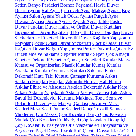
Setleri
Banyo Perdeleri
Bornoz
Peştemal
Havlu
Duvar
Dekorasyonu
Raf
Ayna
Çerçeveli Ayna
Makyaj Aynası
Boy
Aynası
Salon Aynası
Yatak Odası Aynası
Parçalı Ayna
Dresuar Aynası
Duvar Aynası
Ayaklı Ayna
Tablo
Poster
Duvar Panoları
Duvar Halısı ve Örtüsü
Duvar Kağıtları
Boyanabilir Duvar Kağıtları
3 Boyutlu Duvar Kağıtları
Duvar
Stickerları ve Etiketleri
Dekoratif Duvar Kağıtları
Yapışkanlı
Folyolar
Çocuk Odası Duvar Stickerları
Çocuk Odası Duvar
Kağıtları
Duvar Kağıdı Yapıştırıcısı
Poster Duvar Kağıtları
Ev
Düzenleme ve Saklama
Sepetler
Mutfak Sepeti
Çok Amaçlı
Sepetler
Dekoratif Sepetler
Çamaşır Sepetleri
Kutular
Makyaj
Kutusu ve Organizerleri
Plastik Kutular
Kumaş Kutular
Ayakkabı Kutuları
Oyuncak Kutuları
Saklama Kutusu
Dekoratif Kutu
Takı Kutusu
Çamaşır Kurutma Askısı
Saklama Hurçları
Hurçlar
Vakumlu Hurçlar
Halı Hurcu
Askılar
Elbise ve Aksesuar Askıları
Dekoratif Askılar
Kapı
Arkası Askıları
Yapışkanlı Askılar
Vestiyer Askısı
Takı Askısı
Bavul İçi Düzenleyici
Kurutma Makinesi Topu
Şemsiye
Dolap İçi Düzenleyici
Makyaj Çantası
Duvar ve Masa
Saatleri
Masa Saati
Duvar Saatleri
Bahçe Tekstili
Salıncak
Minderleri
Ütü Masası
Çöp Kovaları
Banyo Çöp Kovaları
Mutfak Çöp Kovaları
Endüstriyel Çöp Kovaları
Dolap İçi
Çöp Kovaları
Kırtasiye ve Ofis Malzemeleri
Dosyalama ve
Arşivleme
Poşet Dosya
Evrak Rafı
Çıtçıtlı Dosya
Klasör
Telli