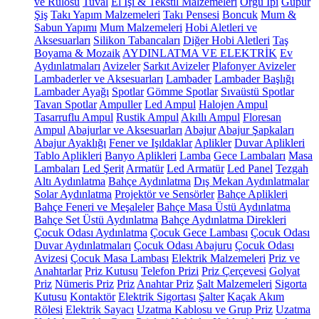
ve Rulosu
Tuval
El İşi & Tekstil Malzemeleri
Örgü İpi
Güpür
Şiş
Takı Yapım Malzemeleri
Takı Pensesi
Boncuk
Mum &
Sabun Yapımı
Mum Malzemeleri
Hobi Aletleri ve
Aksesuarları
Silikon Tabancaları
Diğer Hobi Aletleri
Taş
Boyama & Mozaik
AYDINLATMA VE ELEKTRİK
Ev
Aydınlatmaları
Avizeler
Sarkıt Avizeler
Plafonyer Avizeler
Lambaderler ve Aksesuarları
Lambader
Lambader Başlığı
Lambader Ayağı
Spotlar
Gömme Spotlar
Sıvaüstü Spotlar
Tavan Spotlar
Ampuller
Led Ampul
Halojen Ampul
Tasarruflu Ampul
Rustik Ampul
Akıllı Ampul
Floresan
Ampul
Abajurlar ve Aksesuarları
Abajur
Abajur Şapkaları
Abajur Ayaklığı
Fener ve Işıldaklar
Aplikler
Duvar Aplikleri
Tablo Aplikleri
Banyo Aplikleri
Lamba
Gece Lambaları
Masa
Lambaları
Led Şerit
Armatür
Led Armatür
Led Panel
Tezgah
Altı Aydınlatma
Bahçe Aydınlatma
Dış Mekan Aydınlatmalar
Solar Aydınlatma
Projektör ve Sensörler
Bahçe Aplikleri
Bahçe Feneri ve Meşaleler
Bahçe Masa Üstü Aydınlatma
Bahçe Set Üstü Aydınlatma
Bahçe Aydınlatma Direkleri
Çocuk Odası Aydınlatma
Çocuk Gece Lambası
Çocuk Odası
Duvar Aydınlatmaları
Çocuk Odası Abajuru
Çocuk Odası
Avizesi
Çocuk Masa Lambası
Elektrik Malzemeleri
Priz ve
Anahtarlar
Priz Kutusu
Telefon Prizi
Priz Çerçevesi
Golyat
Priz
Nümeris Priz
Priz
Anahtar Priz
Şalt Malzemeleri
Sigorta
Kutusu
Kontaktör
Elektrik Sigortası
Şalter
Kaçak Akım
Rölesi
Elektrik Sayacı
Uzatma Kablosu ve Grup Priz
Uzatma