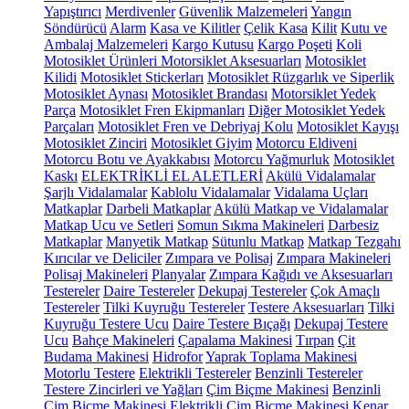
Yapıştırıcı
Merdivenler
Güvenlik Malzemeleri
Yangın
Söndürücü
Alarm
Kasa ve Kilitler
Çelik Kasa
Kilit
Kutu ve
Ambalaj Malzemeleri
Kargo Kutusu
Kargo Poşeti
Koli
Motosiklet Ürünleri
Motorsiklet Aksesuarları
Motosiklet
Kilidi
Motosiklet Stickerları
Motosiklet Rüzgarlık ve Siperlik
Motosiklet Aynası
Motosiklet Brandası
Motorsiklet Yedek
Parça
Motosiklet Fren Ekipmanları
Diğer Motosiklet Yedek
Parçaları
Motosiklet Fren ve Debriyaj Kolu
Motosiklet Kayışı
Motosiklet Zinciri
Motosiklet Giyim
Motorcu Eldiveni
Motorcu Botu ve Ayakkabısı
Motorcu Yağmurluk
Motosiklet
Kaskı
ELEKTRİKLİ EL ALETLERİ
Akülü Vidalamalar
Şarjlı Vidalamalar
Kablolu Vidalamalar
Vidalama Uçları
Matkaplar
Darbeli Matkaplar
Akülü Matkap ve Vidalamalar
Matkap Ucu ve Setleri
Somun Sıkma Makineleri
Darbesiz
Matkaplar
Manyetik Matkap
Sütunlu Matkap
Matkap Tezgahı
Kırıcılar ve Deliciler
Zımpara ve Polisaj
Zımpara Makineleri
Polisaj Makineleri
Planyalar
Zımpara Kağıdı ve Aksesuarları
Testereler
Daire Testereler
Dekupaj Testereler
Çok Amaçlı
Testereler
Tilki Kuyruğu Testereler
Testere Aksesuarları
Tilki
Kuyruğu Testere Ucu
Daire Testere Bıçağı
Dekupaj Testere
Ucu
Bahçe Makineleri
Çapalama Makinesi
Tırpan
Çit
Budama Makinesi
Hidrofor
Yaprak Toplama Makinesi
Motorlu Testere
Elektrikli Testereler
Benzinli Testereler
Testere Zincirleri ve Yağları
Çim Biçme Makinesi
Benzinli
Çim Biçme Makinesi
Elektrikli Çim Biçme Makinesi
Kenar