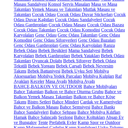
Masası Sandalyesi
Konsol
Servis Masaları
Masa ve Masa
Takımları
Yemek Masası ve Takımları
Mutfak Masası ve
Takımları
Çocuk Odası
Çocuk Odası Duvar Stickerları
Çocuk
Odası Duvar Kağıtları
Çocuk Odası Sandalyeleri
Çocuk
Odası Gardıropları
Çocuk Odası Masası
Çocuk Odası Bazası
Çocuk Odası Takımları
Çocuk Odası Komodini
Çocuk Odası
Karyolaları
Genç Odası
Genç Odası Takımları
Genç Odası
Komodini
Genç Odası Şifonyerleri
Genç Odası Bazaları
Genç Odası Gardıropları
Genç Odası Karyolaları
Ranza
Bebek Odası
Bebek Beşikleri
Mama Sandalyesi
Bebek
Karyolaları
Bebek Gardıropları
Bebek Yatakları
Bebek Odası
Takımları
Oyuncak Dolabı
Bebek Şifonyer
Bebek Odası
Tekstili
Bebek Yorganı
Bebek Çarşafı
Bebek Nevresim
Takımı
Bebek Battaniyesi
Bebek Uyku Seti
Mobilya
Aksesuarları
Mobilya Yedek Parçaları
Mobilya Kulpları
Raf
Ayakları
Keçeler
Masa Ayağı
Mobilya Ayağı
BAHÇE,BALKON VE OUTDOOR
Bahçe Mobilyaları
Bahçe Takımları
Balkon ve Bahçe Oturma Grubu
Bahçe ve
Balkon Yemek Masası Takımları
Balkon ve Bahçe Köşe
Takımı
Bistro Setleri
Bahçe Minderi
Çardak ve Kameriyeler
Bahçe ve Balkon Masası
Bahçe Şemsiyesi
Bahçe Bankı
Bahçe Sandalyeleri
Bahçe Sehpası
Bahçe Mobilya Kılıfları
Hamak
Bahçe Salıncağı
Şezlong
Bahçe Koltukları
Ahşap Ev
ve Bungalov
Tente
Prefabrik Evler
Kamp Spor ve Outdoor
Kamp Malzemeleri
Çadırlar
Kamp Sandalyesi
Uyku Tulumu