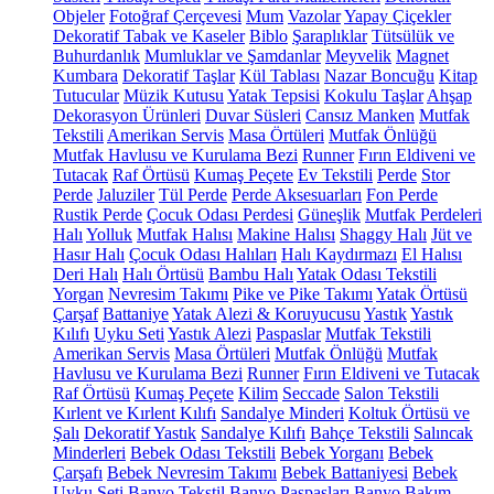
Objeler
Fotoğraf Çerçevesi
Mum
Vazolar
Yapay Çiçekler
Dekoratif Tabak ve Kaseler
Biblo
Şaraplıklar
Tütsülük ve
Buhurdanlık
Mumluklar ve Şamdanlar
Meyvelik
Magnet
Kumbara
Dekoratif Taşlar
Kül Tablası
Nazar Boncuğu
Kitap
Tutucular
Müzik Kutusu
Yatak Tepsisi
Kokulu Taşlar
Ahşap
Dekorasyon Ürünleri
Duvar Süsleri
Cansız Manken
Mutfak
Tekstili
Amerikan Servis
Masa Örtüleri
Mutfak Önlüğü
Mutfak Havlusu ve Kurulama Bezi
Runner
Fırın Eldiveni ve
Tutacak
Raf Örtüsü
Kumaş Peçete
Ev Tekstili
Perde
Stor
Perde
Jaluziler
Tül Perde
Perde Aksesuarları
Fon Perde
Rustik Perde
Çocuk Odası Perdesi
Güneşlik
Mutfak Perdeleri
Halı
Yolluk
Mutfak Halısı
Makine Halısı
Shaggy Halı
Jüt ve
Hasır Halı
Çocuk Odası Halıları
Halı Kaydırmazı
El Halısı
Deri Halı
Halı Örtüsü
Bambu Halı
Yatak Odası Tekstili
Yorgan
Nevresim Takımı
Pike ve Pike Takımı
Yatak Örtüsü
Çarşaf
Battaniye
Yatak Alezi & Koruyucusu
Yastık
Yastık
Kılıfı
Uyku Seti
Yastık Alezi
Paspaslar
Mutfak Tekstili
Amerikan Servis
Masa Örtüleri
Mutfak Önlüğü
Mutfak
Havlusu ve Kurulama Bezi
Runner
Fırın Eldiveni ve Tutacak
Raf Örtüsü
Kumaş Peçete
Kilim
Seccade
Salon Tekstili
Kırlent ve Kırlent Kılıfı
Sandalye Minderi
Koltuk Örtüsü ve
Şalı
Dekoratif Yastık
Sandalye Kılıfı
Bahçe Tekstili
Salıncak
Minderleri
Bebek Odası Tekstili
Bebek Yorganı
Bebek
Çarşafı
Bebek Nevresim Takımı
Bebek Battaniyesi
Bebek
Uyku Seti
Banyo Tekstil
Banyo Paspasları
Banyo Bakım