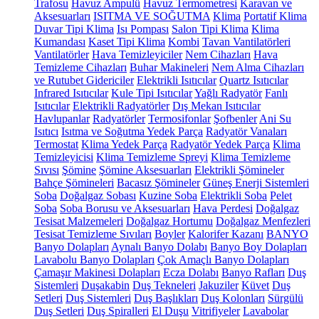
Trafosu
Havuz Ampulü
Havuz Termometresi
Karavan ve
Aksesuarları
ISITMA VE SOĞUTMA
Klima
Portatif Klima
Duvar Tipi Klima
Isı Pompası
Salon Tipi Klima
Klima
Kumandası
Kaset Tipi Klima
Kombi
Tavan Vantilatörleri
Vantilatörler
Hava Temizleyiciler
Nem Cihazları
Hava
Temizleme Cihazları
Buhar Makineleri
Nem Alma Cihazları
ve Rutubet Gidericiler
Elektrikli Isıtıcılar
Quartz Isıtıcılar
Infrared Isıtıcılar
Kule Tipi Isıtıcılar
Yağlı Radyatör
Fanlı
Isıtıcılar
Elektrikli Radyatörler
Dış Mekan Isıtıcılar
Havlupanlar
Radyatörler
Termosifonlar
Şofbenler
Ani Su
Isıtıcı
Isıtma ve Soğutma Yedek Parça
Radyatör Vanaları
Termostat
Klima Yedek Parça
Radyatör Yedek Parça
Klima
Temizleyicisi
Klima Temizleme Spreyi
Klima Temizleme
Sıvısı
Şömine
Şömine Aksesuarları
Elektrikli Şömineler
Bahçe Şömineleri
Bacasız Şömineler
Güneş Enerji Sistemleri
Soba
Doğalgaz Sobası
Kuzine Soba
Elektrikli Soba
Pelet
Soba
Soba Borusu ve Aksesuarları
Hava Perdesi
Doğalgaz
Tesisat Malzemeleri
Doğalgaz Hortumu
Doğalgaz Menfezleri
Tesisat Temizleme Sıvıları
Boyler
Kalorifer Kazanı
BANYO
Banyo Dolapları
Aynalı Banyo Dolabı
Banyo Boy Dolapları
Lavabolu Banyo Dolapları
Çok Amaçlı Banyo Dolapları
Çamaşır Makinesi Dolapları
Ecza Dolabı
Banyo Rafları
Duş
Sistemleri
Duşakabin
Duş Tekneleri
Jakuziler
Küvet
Duş
Setleri
Duş Sistemleri
Duş Başlıkları
Duş Kolonları
Sürgülü
Duş Setleri
Duş Spiralleri
El Duşu
Vitrifiyeler
Lavabolar