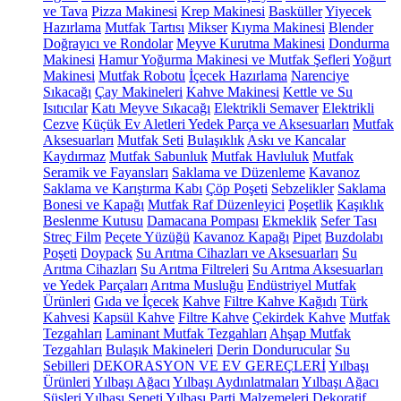
ve Tava
Pizza Makinesi
Krep Makinesi
Basküller
Yiyecek
Hazırlama
Mutfak Tartısı
Mikser
Kıyma Makinesi
Blender
Doğrayıcı ve Rondolar
Meyve Kurutma Makinesi
Dondurma
Makinesi
Hamur Yoğurma Makinesi ve Mutfak Şefleri
Yoğurt
Makinesi
Mutfak Robotu
İçecek Hazırlama
Narenciye
Sıkacağı
Çay Makineleri
Kahve Makinesi
Kettle ve Su
Isıtıcılar
Katı Meyve Sıkacağı
Elektrikli Semaver
Elektrikli
Cezve
Küçük Ev Aletleri Yedek Parça ve Aksesuarları
Mutfak
Aksesuarları
Mutfak Seti
Bulaşıklık
Askı ve Kancalar
Kaydırmaz
Mutfak Sabunluk
Mutfak Havluluk
Mutfak
Seramik ve Fayansları
Saklama ve Düzenleme
Kavanoz
Saklama ve Karıştırma Kabı
Çöp Poşeti
Sebzelikler
Saklama
Bonesi ve Kapağı
Mutfak Raf Düzenleyici
Poşetlik
Kaşıklık
Beslenme Kutusu
Damacana Pompası
Ekmeklik
Sefer Tası
Streç Film
Peçete Yüzüğü
Kavanoz Kapağı
Pipet
Buzdolabı
Poşeti
Doypack
Su Arıtma Cihazları ve Aksesuarları
Su
Arıtma Cihazları
Su Arıtma Filtreleri
Su Arıtma Aksesuarları
ve Yedek Parçaları
Arıtma Musluğu
Endüstriyel Mutfak
Ürünleri
Gıda ve İçecek
Kahve
Filtre Kahve Kağıdı
Türk
Kahvesi
Kapsül Kahve
Filtre Kahve
Çekirdek Kahve
Mutfak
Tezgahları
Laminant Mutfak Tezgahları
Ahşap Mutfak
Tezgahları
Bulaşık Makineleri
Derin Dondurucular
Su
Sebilleri
DEKORASYON VE EV GEREÇLERİ
Yılbaşı
Ürünleri
Yılbaşı Ağacı
Yılbaşı Aydınlatmaları
Yılbaşı Ağacı
Süsleri
Yılbaşı Sepeti
Yılbaşı Parti Malzemeleri
Dekoratif