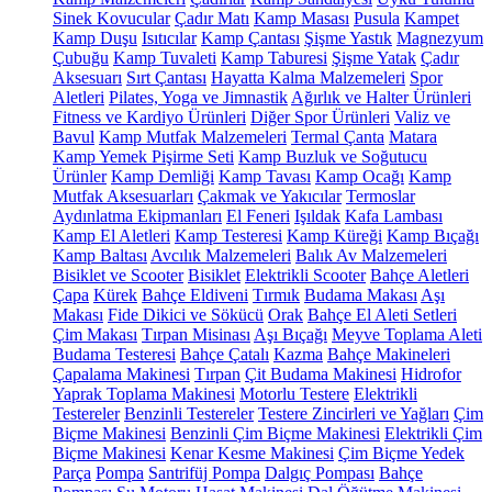
Sinek Kovucular
Çadır Matı
Kamp Masası
Pusula
Kampet
Kamp Duşu
Isıtıcılar
Kamp Çantası
Şişme Yastık
Magnezyum
Çubuğu
Kamp Tuvaleti
Kamp Taburesi
Şişme Yatak
Çadır
Aksesuarı
Sırt Çantası
Hayatta Kalma Malzemeleri
Spor
Aletleri
Pilates, Yoga ve Jimnastik
Ağırlık ve Halter Ürünleri
Fitness ve Kardiyo Ürünleri
Diğer Spor Ürünleri
Valiz ve
Bavul
Kamp Mutfak Malzemeleri
Termal Çanta
Matara
Kamp Yemek Pişirme Seti
Kamp Buzluk ve Soğutucu
Ürünler
Kamp Demliği
Kamp Tavası
Kamp Ocağı
Kamp
Mutfak Aksesuarları
Çakmak ve Yakıcılar
Termoslar
Aydınlatma Ekipmanları
El Feneri
Işıldak
Kafa Lambası
Kamp El Aletleri
Kamp Testeresi
Kamp Küreği
Kamp Bıçağı
Kamp Baltası
Avcılık Malzemeleri
Balık Av Malzemeleri
Bisiklet ve Scooter
Bisiklet
Elektrikli Scooter
Bahçe Aletleri
Çapa
Kürek
Bahçe Eldiveni
Tırmık
Budama Makası
Aşı
Makası
Fide Dikici ve Sökücü
Orak
Bahçe El Aleti Setleri
Çim Makası
Tırpan Misinası
Aşı Bıçağı
Meyve Toplama Aleti
Budama Testeresi
Bahçe Çatalı
Kazma
Bahçe Makineleri
Çapalama Makinesi
Tırpan
Çit Budama Makinesi
Hidrofor
Yaprak Toplama Makinesi
Motorlu Testere
Elektrikli
Testereler
Benzinli Testereler
Testere Zincirleri ve Yağları
Çim
Biçme Makinesi
Benzinli Çim Biçme Makinesi
Elektrikli Çim
Biçme Makinesi
Kenar Kesme Makinesi
Çim Biçme Yedek
Parça
Pompa
Santrifüj Pompa
Dalgıç Pompası
Bahçe