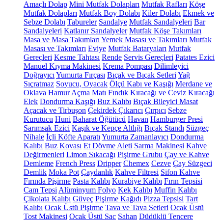
Amaçlı Dolap
Mini Mutfak Dolapları
Mutfak Rafları
Köşe
Mutfak Dolapları
Mutfak Boy Dolabı
Kiler Dolabı
Ekmek ve
Sebze Dolabı
Tabureler
Sandalye
Mutfak Sandalyeleri
Bar
Sandalyeleri
Katlanır Sandalyeler
Mutfak Köşe Takımları
Masa ve Masa Takımları
Yemek Masası ve Takımları
Mutfak
Masası ve Takımları
Eviye
Mutfak Bataryaları
Mutfak
Gereçleri
Kesme Tahtası
Rende
Servis Gereçleri
Patates Ezici
Manuel Kıyma Makinesi
Krema Pompası
Dilimleyici
Doğrayıcı
Yumurta Fırçası
Bıçak ve Bıçak Setleri
Yağ
Sıçratmaz
Soyucu, Oyacak
Ölçü Kabı ve Kaşığı
Merdane ve
Oklava
Hamur Açma Matı
Fındık Kıracağı ve Ceviz Kıracağı
Elek
Dondurma Kaşığı
Buz Kalıbı
Bıçak Bileyici Masat
Açacak ve Tirbuşon
Çekirdek Çıkarıcı
Çırpıcı
Sebze
Kurutucu
Huni
Baharat Öğütücü
Havan
Hamburger Presi
Sarımsak Ezici
Kaşık ve Kepçe Altlığı
Bıçak Standı
Süzgeç
Nihale
İçli Köfte Aparatı
Yumurta Zamanlayıcı
Dondurma
Kalıbı
Buz Kovası
Et Dövme Aleti
Sarma Makinesi
Kahve
Değirmenleri
Limon Sıkacağı
Pişirme Grubu
Çay ve Kahve
Demleme
French Press
Dripper
Chemex
Cezve
Çay Süzgeci
Demlik
Moka Pot
Çaydanlık
Kahve Filtresi
Sifon Kahve
Fırında Pişirme
Pasta Kalıbı
Kurabiye Kalıbı
Fırın Tepsisi
Cam Tepsi
Alüminyum Folyo
Kek Kalıbı
Muffin Kalıbı
Çikolata Kalıbı
Güveç
Pişirme Kağıdı
Pizza Tepsisi
Tart
Kalıbı
Ocak Üstü Pişirme
Tava ve Tava Setleri
Ocak Üstü
Tost Makinesi
Ocak Üstü Sac
Sahan
Düdüklü Tencere