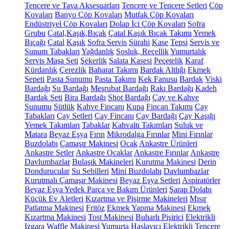
Tencere ve Tava Aksesuarları
Tencere ve Tencere Setleri
Çöp
Kovaları
Banyo Çöp Kovaları
Mutfak Çöp Kovaları
Endüstriyel Çöp Kovaları
Dolap İçi Çöp Kovaları
Sofra
Grubu
Çatal,Kaşık,Bıçak
Çatal Kaşık Bıçak Takımı
Yemek
Bıçağı
Çatal
Kaşık
Sofra Servis
Sürahi
Kase
Tepsi
Servis ve
Sunum Tabakları
Yağdanlık
Sosluk, Reçellik
Yumurtalık
Servis Maşa Seti
Şekerlik
Salata Kasesi
Peçetelik
Karaf
Kürdanlık
Çerezlik
Baharat Takımı
Bardak Altlığı
Ekmek
Sepeti
Pasta Sunumu
Pasta Takımı
Kek Fanusu
Bardak
Viski
Bardağı
Su Bardağı
Meşrubat Bardağı
Rakı Bardağı
Kadeh
Bardak Seti
Bira Bardağı
Shot Bardağı
Çay ve Kahve
Sunumu
Sütlük
Kahve Fincanı
Kupa
Fincan Takımı
Çay
Tabakları
Çay Setleri
Çay Fincanı
Çay Bardağı
Çay Kaşığı
Yemek Takımları
Tabaklar
Kahvaltı Takımları
Suluk ve
Matara
Beyaz Eşya
Fırın
Mikrodalga Fırınlar
Mini Fırınlar
Buzdolabı
Çamaşır Makinesi
Ocak
Ankastre Ürünleri
Ankastre Setler
Ankastre Ocaklar
Ankastre Fırınlar
Ankastre
Davlumbazlar
Bulaşık Makineleri
Kurutma Makinesi
Derin
Dondurucular
Su Sebilleri
Mini Buzdolabı
Davlumbazlar
Kurutmalı Çamaşır Makinesi
Beyaz Eşya Setleri
Aspiratörler
Beyaz Eşya Yedek Parça ve Bakım Ürünleri
Şarap Dolabı
Küçük Ev Aletleri
Kızartma ve Pişirme Makineleri
Mısır
Patlatma Makinesi
Fritöz
Ekmek Yapma Makinesi
Ekmek
Kızartma Makinesi
Tost Makinesi
Buharlı Pişirici
Elektrikli
Izgara
Waffle Makinesi
Yumurta Haşlayıcı
Elektrikli Tencere