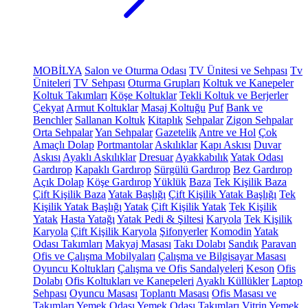
MOBİLYA
Salon ve Oturma Odası
TV Ünitesi ve Sehpası
Tv
Üniteleri
TV Sehpası
Oturma Grupları
Koltuk ve Kanepeler
Koltuk Takımları
Köşe Koltuklar
Tekli Koltuk ve Berjerler
Çekyat
Armut Koltuklar
Masaj Koltuğu
Puf
Bank ve
Benchler
Sallanan Koltuk
Kitaplık
Sehpalar
Zigon Sehpalar
Orta Sehpalar
Yan Sehpalar
Gazetelik
Antre ve Hol
Çok
Amaçlı Dolap
Portmantolar
Askılıklar
Kapı Askısı
Duvar
Askısı
Ayaklı Askılıklar
Dresuar
Ayakkabılık
Yatak Odası
Gardırop
Kapaklı Gardırop
Sürgülü Gardırop
Bez Gardırop
Açık Dolap
Köşe Gardırop
Yüklük
Baza
Tek Kişilik Baza
Çift Kişilik Baza
Yatak Başlığı
Çift Kişilik Yatak Başlığı
Tek
Kişilik Yatak Başlığı
Yatak
Çift Kişilik Yatak
Tek Kişilik
Yatak
Hasta Yatağı
Yatak Pedi & Şiltesi
Karyola
Tek Kişilik
Karyola
Çift Kişilik Karyola
Şifonyerler
Komodin
Yatak
Odası Takımları
Makyaj Masası
Takı Dolabı
Sandık
Paravan
Ofis ve Çalışma Mobilyaları
Çalışma ve Bilgisayar Masası
Oyuncu Koltukları
Çalışma ve Ofis Sandalyeleri
Keson
Ofis
Dolabı
Ofis Koltukları ve Kanepeleri
Ayaklı Küllükler
Laptop
Sehpası
Oyuncu Masası
Toplantı Masası
Ofis Masası ve
Takımları
Yemek Odası
Yemek Odası Takımları
Vitrin
Yemek