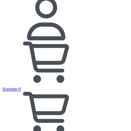
Sepetim
0