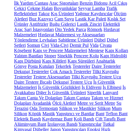
İlk Yardım Çantası
Araç Sigortaları
Benzin Bidonu
Acil Çıkış
Çekici
Çekme Halatı
Boyunluklar
Seyyar Lamba
Trafik
Reflektörleri
Takoz
Kış Ürünleri
Yağmur Kaydırıcılar
Ölçüm
Aletleri
Buz Kazıyıcı
Cam Suyu
Lastik Kar Paleti
Kışlık Set
Ürünler
Antifrizler
Buğu Giderici
Lastik Zinciri
Elektrikli
Araç Şarj İstasyonları
Oto Yedek Parça
Römork
Hırdavat
Malzemeleri
Hırdavat Malzemesi ve Aksesuarları
Yönlendirme Levhaları
Sabitleme Ürünleri
Dübel
Dübel
Setleri
Somun
Çivi
Vida-Çivi
Demir Pul
Vida
Civata
Köşebent
Kapı ve Pencere Malzemeleri
Menteşe
Kapı Kolları
Yalıtım Bantları
Stoper
Sineklik
Pencere Kolu
Kapı Hidroliği
Kapı Dürbünü
Kapı Kilitleri
Kapı Sürgüleri
Anahtarlık
Gönye
Posta Kutuları
Tekerlek
Testereler
Daire Testereler
Dekupaj Testereler
Çok Amaçlı Testereler
Tilki Kuyruğu
Testereler
Testere Aksesuarları
Tilki Kuyruğu Testere Ucu
Daire Testere Bıçağı
Dekupaj Testere Ucu
İş Güvenlik
Malzemeleri
İş Güvenlik Gözlükleri
İş Eldiveni
İş Elbisesi
İş
Ayakkabısı
Diğer İş Güvenlik Ürünleri
Siperlik
Lanyard
Takım Çanta Ve Dolapları
Takım Çantası
Takım ve Hizmet
Dolapları
Avadanlık
Ölçü Aletleri
Metre ve Şerit Metre
Su
Terazisi
Oda Termostatı
Silikon ve Mastikler
Silikon
Mum
Silikon
Köpük
Mastik
Yapıştırıcı ve Bantlar
Bant
Teflon Bant
Elektrik Bandı
Kaydırmaz Bant
Koli Bandı
Çift Taraflı Bant
Alüminyum Bant
İzolasyon Bandı
Yapıştırıcılar
Tutkal
Kimyasal Dübeller
Japon Yapıştırıcıları
Epoksi
Hızlı