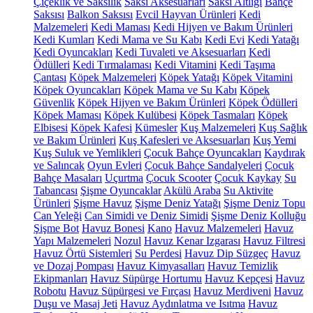
Çiçeklik ve Saksılık
Saksı Aksesuarları
Saksı Altlığı
Bahçe
Saksısı
Balkon Saksısı
Evcil Hayvan Ürünleri
Kedi
Malzemeleri
Kedi Maması
Kedi Hijyen ve Bakım Ürünleri
Kedi Kumları
Kedi Mama ve Su Kabı
Kedi Evi
Kedi Yatağı
Kedi Oyuncakları
Kedi Tuvaleti ve Aksesuarları
Kedi
Ödülleri
Kedi Tırmalaması
Kedi Vitamini
Kedi Taşıma
Çantası
Köpek Malzemeleri
Köpek Yatağı
Köpek Vitamini
Köpek Oyuncakları
Köpek Mama ve Su Kabı
Köpek
Güvenlik
Köpek Hijyen ve Bakım Ürünleri
Köpek Ödülleri
Köpek Maması
Köpek Kulübesi
Köpek Tasmaları
Köpek
Elbisesi
Köpek Kafesi
Kümesler
Kuş Malzemeleri
Kuş Sağlık
ve Bakım Ürünleri
Kuş Kafesleri ve Aksesuarları
Kuş Yemi
Kuş Suluk ve Yemlikleri
Çocuk Bahçe Oyuncakları
Kaydırak
ve Salıncak
Oyun Evleri
Çocuk Bahçe Sandalyeleri
Çocuk
Bahçe Masaları
Uçurtma
Çocuk Scooter
Çocuk Kaykay
Su
Tabancası
Şişme Oyuncaklar
Akülü Araba
Su Aktivite
Ürünleri
Şişme Havuz
Şişme Deniz Yatağı
Şişme Deniz Topu
Can Yeleği
Can Simidi ve Deniz Simidi
Şişme Deniz Kolluğu
Şişme Bot
Havuz Bonesi
Kano
Havuz Malzemeleri
Havuz
Yapı Malzemeleri
Nozul
Havuz Kenar Izgarası
Havuz Filtresi
Havuz Örtü Sistemleri
Su Perdesi
Havuz Dip Süzgeç
Havuz
ve Dozaj Pompası
Havuz Kimyasalları
Havuz Temizlik
Ekipmanları
Havuz Süpürge Hortumu
Havuz Kepçesi
Havuz
Robotu
Havuz Süpürgesi ve Fırçası
Havuz Merdiveni
Havuz
Duşu ve Masaj Jeti
Havuz Aydınlatma ve Isıtma
Havuz