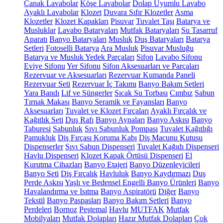
Çanak Lavabolar
Köşe Lavabolar
Dolap Uyumlu Lavabo
Ayaklı Lavabolar
Klozet
Duvara Sıfır Klozetler
Asma
Klozetler
Klozet Kapakları
Pisuvar
Tuvalet Taşı
Batarya ve
Musluklar
Lavabo Bataryaları
Mutfak Bataryaları
Su Tasarruf
Aparatı
Banyo Bataryaları
Musluk
Duş Bataryaları
Batarya
Setleri
Fotoselli Batarya
Ara Musluk
Pisuvar Musluğu
Batarya ve Musluk Yedek Parçaları
Sifon
Lavabo Sifonu
Eviye Sifonu
Yer Sifonu
Sifon Aksesuarları ve Parçaları
Rezervuar ve Aksesuarları
Rezervuar Kumanda Paneli
Rezervuar Seti
Rezervuar İç Takımı
Banyo Bakım Setleri
Yara Bandı
Lif ve Süngerler
Sıcak Su Torbası
Cımbız
Sabun
Tırnak Makası
Banyo Seramik ve Fayansları
Banyo
Aksesuarları
Tuvalet ve Klozet Fırçaları
Ayaklı Fırçalık ve
Kağıtlık Seti
Duş Rafı
Banyo Aynaları
Banyo Askısı
Banyo
Taburesi
Sabunluk
Sıvı Sabunluk Pompası
Tuvalet Kağıtlığı
Pamukluk
Diş Fırçası Koruma Kabı
Diş Macunu Kutusu
Dispenserler
Sıvı Sabun Dispenseri
Tuvalet Kağıdı Dispenseri
Havlu Dispenseri
Klozet Kapak Örtüsü Dispenseri
El
Kurutma Cihazları
Banyo Etajeri
Banyo Düzenleyicileri
Banyo Seti
Diş Fırçalık
Havluluk
Banyo Kaydırmazı
Duş
Perde Askısı
Yaşlı ve Bedensel Engelli Banyo Ürünleri
Banyo
Havalandırma ve Isıtma
Banyo Aspiratörü
Diğer
Banyo
Tekstil
Banyo Paspasları
Banyo Bakım Setleri
Banyo
Perdeleri
Bornoz
Peştemal
Havlu
MUTFAK
Mutfak
Mobilyaları
Mutfak Dolapları
Hazır Mutfak Dolapları
Çok