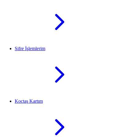
Şifre İşlemlerim
Koçtaş Kartım