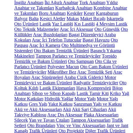
İngiliz Anahtarı
İki Ağızlı Anahtar
Tork Anahtarı
Yıldız
Anahtar ve Takımları
Kurbağcık Anahtarı
Kombine Anahtar
ve Takımları
Boru Anahtarı
Keskiler
Keser
Kargaburun
Balyoz
Balta
Kesici Aletler
Makas
Maket Bıçağı
Iskarpela
Oto Ürünleri
Lastik
Yaz Lastiği
Kış Lastiği
4 Mevsim Lastik
Oto Teknik Malzemeler
Araç İçi Aksesuar
Oto Güneşlik
Oto
Küllükler
Araç Buzdolapları
Bagaj Düzenleyici
Araba
Kokuları
Araç İçi Telefon Tutucular
Bagaj Havuzu
Oto
Paspası
Araç İçi Kamera
Oto Multimedya ve Görüntü
Sistemleri
Oto Bakım Temizlik Ürünleri
Basınçlı Yıkama
Makineleri
Tampon Parlatıcı ve Temizleyiciler
Torpido
Temizlik ve Bakım Ürünleri
Oto Şampuan
Oto Cila ve
Parlatıcı Ürünleri
Polyester Macun
Oto Cam Bakım Ürünleri
ve Temizleyiciler
Mikrofiber Bez
Araç Temizlik Seti
Araç
Boyaları
Araç Süpürgeleri
Araba Çizik Giderici
Motor
Temizleyici ve Bakım Ürünleri
Radyatör Temizleyiciler
Oto
Koltuk Kılıfı
Lastik Ekipmanları
Hava Kompresörü
Bijon
Anahtarı
Sibop ve Sibop Kapağı
Lastik Tamir Kiti
Kriko
Yağ
Motor Katkıları
Hidrolik Yağlar
Motor Yağı
Motor Yağı
Katkısı
Gres Yağı
Yakıt Katkısı
Şanzıman Yağı ve Katkısı
Akü ve Akü Aksesuarları
Akü
Akü Şarj Cihazları
Akü
Takviye Kablosu
Araç Dış Aksesuar
Plaka Aksesuarları
Silecek
Yan ve Tavan Çıtaları
Tampon Aksesuarları
Trafik
Setleri
Oto Brandaları
Vinç ve Vinç Aksesuarları
Jant ve Jant
Kapağı
Trafik Ürünleri
Oto Projektör
Diğer Trafik Ürünleri