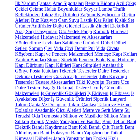
İlk Yardım Çantası
Araç Sigortaları
Benzin Bidonu
Acil Çıkış
Çekici
Çekme Halatı
Boyunluklar
Seyyar Lamba
Trafik
Reflektörleri
Takoz
Kış Ürünleri
Yağmur Kaydırıcılar
Ölçüm
Aletleri
Buz Kazıyıcı
Cam Suyu
Lastik Kar Paleti
Kışlık Set
Ürünler
Antifrizler
Buğu Giderici
Lastik Zinciri
Elektrikli
Araç Şarj İstasyonları
Oto Yedek Parça
Römork
Hırdavat
Malzemeleri
Hırdavat Malzemesi ve Aksesuarları
Yönlendirme Levhaları
Sabitleme Ürünleri
Dübel
Dübel
Setleri
Somun
Çivi
Vida-Çivi
Demir Pul
Vida
Civata
Köşebent
Kapı ve Pencere Malzemeleri
Menteşe
Kapı Kolları
Yalıtım Bantları
Stoper
Sineklik
Pencere Kolu
Kapı Hidroliği
Kapı Dürbünü
Kapı Kilitleri
Kapı Sürgüleri
Anahtarlık
Gönye
Posta Kutuları
Tekerlek
Testereler
Daire Testereler
Dekupaj Testereler
Çok Amaçlı Testereler
Tilki Kuyruğu
Testereler
Testere Aksesuarları
Tilki Kuyruğu Testere Ucu
Daire Testere Bıçağı
Dekupaj Testere Ucu
İş Güvenlik
Malzemeleri
İş Güvenlik Gözlükleri
İş Eldiveni
İş Elbisesi
İş
Ayakkabısı
Diğer İş Güvenlik Ürünleri
Siperlik
Lanyard
Takım Çanta Ve Dolapları
Takım Çantası
Takım ve Hizmet
Dolapları
Avadanlık
Ölçü Aletleri
Metre ve Şerit Metre
Su
Terazisi
Oda Termostatı
Silikon ve Mastikler
Silikon
Mum
Silikon
Köpük
Mastik
Yapıştırıcı ve Bantlar
Bant
Teflon Bant
Elektrik Bandı
Kaydırmaz Bant
Koli Bandı
Çift Taraflı Bant
Alüminyum Bant
İzolasyon Bandı
Yapıştırıcılar
Tutkal
Kimyasal Dübeller
Japon Yapıştırıcıları
Epoksi
Hızlı