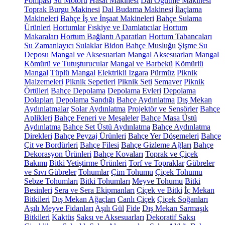
Pompası
Su Motoru
Hasat Makinesi
Dal Öğütme Makinesi
Toprak Burgu Makinesi
Dal Budama Makinesi
İlaçlama
Makineleri
Bahçe İş ve İnşaat Makineleri
Bahçe Sulama
Ürünleri
Hortumlar
Fıskiye ve Damlatıcılar
Hortum
Makaraları
Hortum Bağlantı Aparatları
Hortum Tabancaları
Su Zamanlayıcı
Sulaklar
Bidon
Bahçe Musluğu
Şişme Su
Deposu
Mangal ve Aksesuarları
Mangal Aksesuarları
Mangal
Kömürü ve Tutuşturucular
Mangal ve Barbekü
Kömürlü
Mangal
Tüplü Mangal
Elektrikli Izgara
Pürmüz
Piknik
Malzemeleri
Piknik Sepetleri
Piknik Seti
Semaver
Piknik
Örtüleri
Bahçe Depolama
Depolama Evleri
Depolama
Dolapları
Depolama Sandığı
Bahçe Aydınlatma
Dış Mekan
Aydınlatmalar
Solar Aydınlatma
Projektör ve Sensörler
Bahçe
Aplikleri
Bahçe Feneri ve Meşaleler
Bahçe Masa Üstü
Aydınlatma
Bahçe Set Üstü Aydınlatma
Bahçe Aydınlatma
Direkleri
Bahçe Peyzaj Ürünleri
Bahçe Yer Döşemeleri
Bahçe
Çit ve Bordürleri
Bahçe Filesi
Bahçe Gizleme Ağları
Bahçe
Dekorasyon Ürünleri
Bahçe Kovaları
Toprak ve Çiçek
Bakımı
Bitki Yetiştirme Ürünleri
Torf ve Topraklar
Gübreler
ve Sıvı Gübreler
Tohumlar
Çim Tohumu
Çiçek Tohumu
Sebze Tohumları
Bitki Tohumları
Meyve Tohumu
Bitki
Besinleri
Sera ve Sera Ekipmanları
Çiçek ve Bitki
İç Mekan
Bitkileri
Dış Mekan Ağaçları
Canlı Çiçek
Çiçek Soğanları
Aşılı Meyve Fidanları
Aşılı Gül
Fide
Dış Mekan Sarmaşık
Bitkileri
Kaktüs
Saksı ve Aksesuarları
Dekoratif Saksı