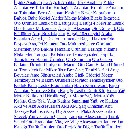
İngiliz Anahtarı
İki Ağızlı Anahtar
Tork Anahtarı
Yıldız
Anahtar ve Takımları
Kurbağcık Anahtarı
Kombine Anahtar
ve Takımları
Boru Anahtarı
Keskiler
Keser
Kargaburun
Balyoz
Balta
Kesici Aletler
Makas
Maket Bıçağı
Iskarpela
Oto Ürünleri
Lastik
Yaz Lastiği
Kış Lastiği
4 Mevsim Lastik
Oto Teknik Malzemeler
Araç İçi Aksesuar
Oto Güneşlik
Oto
Küllükler
Araç Buzdolapları
Bagaj Düzenleyici
Araba
Kokuları
Araç İçi Telefon Tutucular
Bagaj Havuzu
Oto
Paspası
Araç İçi Kamera
Oto Multimedya ve Görüntü
Sistemleri
Oto Bakım Temizlik Ürünleri
Basınçlı Yıkama
Makineleri
Tampon Parlatıcı ve Temizleyiciler
Torpido
Temizlik ve Bakım Ürünleri
Oto Şampuan
Oto Cila ve
Parlatıcı Ürünleri
Polyester Macun
Oto Cam Bakım Ürünleri
ve Temizleyiciler
Mikrofiber Bez
Araç Temizlik Seti
Araç
Boyaları
Araç Süpürgeleri
Araba Çizik Giderici
Motor
Temizleyici ve Bakım Ürünleri
Radyatör Temizleyiciler
Oto
Koltuk Kılıfı
Lastik Ekipmanları
Hava Kompresörü
Bijon
Anahtarı
Sibop ve Sibop Kapağı
Lastik Tamir Kiti
Kriko
Yağ
Motor Katkıları
Hidrolik Yağlar
Motor Yağı
Motor Yağı
Katkısı
Gres Yağı
Yakıt Katkısı
Şanzıman Yağı ve Katkısı
Akü ve Akü Aksesuarları
Akü
Akü Şarj Cihazları
Akü
Takviye Kablosu
Araç Dış Aksesuar
Plaka Aksesuarları
Silecek
Yan ve Tavan Çıtaları
Tampon Aksesuarları
Trafik
Setleri
Oto Brandaları
Vinç ve Vinç Aksesuarları
Jant ve Jant
Kapağı
Trafik Ürünleri
Oto Projektör
Diğer Trafik Ürünleri