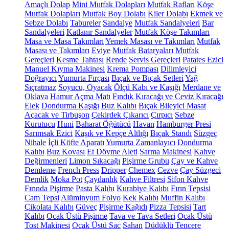
Amaçlı Dolap
Mini Mutfak Dolapları
Mutfak Rafları
Köşe
Mutfak Dolapları
Mutfak Boy Dolabı
Kiler Dolabı
Ekmek ve
Sebze Dolabı
Tabureler
Sandalye
Mutfak Sandalyeleri
Bar
Sandalyeleri
Katlanır Sandalyeler
Mutfak Köşe Takımları
Masa ve Masa Takımları
Yemek Masası ve Takımları
Mutfak
Masası ve Takımları
Eviye
Mutfak Bataryaları
Mutfak
Gereçleri
Kesme Tahtası
Rende
Servis Gereçleri
Patates Ezici
Manuel Kıyma Makinesi
Krema Pompası
Dilimleyici
Doğrayıcı
Yumurta Fırçası
Bıçak ve Bıçak Setleri
Yağ
Sıçratmaz
Soyucu, Oyacak
Ölçü Kabı ve Kaşığı
Merdane ve
Oklava
Hamur Açma Matı
Fındık Kıracağı ve Ceviz Kıracağı
Elek
Dondurma Kaşığı
Buz Kalıbı
Bıçak Bileyici Masat
Açacak ve Tirbuşon
Çekirdek Çıkarıcı
Çırpıcı
Sebze
Kurutucu
Huni
Baharat Öğütücü
Havan
Hamburger Presi
Sarımsak Ezici
Kaşık ve Kepçe Altlığı
Bıçak Standı
Süzgeç
Nihale
İçli Köfte Aparatı
Yumurta Zamanlayıcı
Dondurma
Kalıbı
Buz Kovası
Et Dövme Aleti
Sarma Makinesi
Kahve
Değirmenleri
Limon Sıkacağı
Pişirme Grubu
Çay ve Kahve
Demleme
French Press
Dripper
Chemex
Cezve
Çay Süzgeci
Demlik
Moka Pot
Çaydanlık
Kahve Filtresi
Sifon Kahve
Fırında Pişirme
Pasta Kalıbı
Kurabiye Kalıbı
Fırın Tepsisi
Cam Tepsi
Alüminyum Folyo
Kek Kalıbı
Muffin Kalıbı
Çikolata Kalıbı
Güveç
Pişirme Kağıdı
Pizza Tepsisi
Tart
Kalıbı
Ocak Üstü Pişirme
Tava ve Tava Setleri
Ocak Üstü
Tost Makinesi
Ocak Üstü Sac
Sahan
Düdüklü Tencere