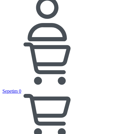
Sepetim
0