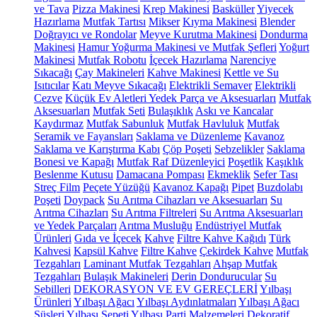
ve Tava
Pizza Makinesi
Krep Makinesi
Basküller
Yiyecek
Hazırlama
Mutfak Tartısı
Mikser
Kıyma Makinesi
Blender
Doğrayıcı ve Rondolar
Meyve Kurutma Makinesi
Dondurma
Makinesi
Hamur Yoğurma Makinesi ve Mutfak Şefleri
Yoğurt
Makinesi
Mutfak Robotu
İçecek Hazırlama
Narenciye
Sıkacağı
Çay Makineleri
Kahve Makinesi
Kettle ve Su
Isıtıcılar
Katı Meyve Sıkacağı
Elektrikli Semaver
Elektrikli
Cezve
Küçük Ev Aletleri Yedek Parça ve Aksesuarları
Mutfak
Aksesuarları
Mutfak Seti
Bulaşıklık
Askı ve Kancalar
Kaydırmaz
Mutfak Sabunluk
Mutfak Havluluk
Mutfak
Seramik ve Fayansları
Saklama ve Düzenleme
Kavanoz
Saklama ve Karıştırma Kabı
Çöp Poşeti
Sebzelikler
Saklama
Bonesi ve Kapağı
Mutfak Raf Düzenleyici
Poşetlik
Kaşıklık
Beslenme Kutusu
Damacana Pompası
Ekmeklik
Sefer Tası
Streç Film
Peçete Yüzüğü
Kavanoz Kapağı
Pipet
Buzdolabı
Poşeti
Doypack
Su Arıtma Cihazları ve Aksesuarları
Su
Arıtma Cihazları
Su Arıtma Filtreleri
Su Arıtma Aksesuarları
ve Yedek Parçaları
Arıtma Musluğu
Endüstriyel Mutfak
Ürünleri
Gıda ve İçecek
Kahve
Filtre Kahve Kağıdı
Türk
Kahvesi
Kapsül Kahve
Filtre Kahve
Çekirdek Kahve
Mutfak
Tezgahları
Laminant Mutfak Tezgahları
Ahşap Mutfak
Tezgahları
Bulaşık Makineleri
Derin Dondurucular
Su
Sebilleri
DEKORASYON VE EV GEREÇLERİ
Yılbaşı
Ürünleri
Yılbaşı Ağacı
Yılbaşı Aydınlatmaları
Yılbaşı Ağacı
Süsleri
Yılbaşı Sepeti
Yılbaşı Parti Malzemeleri
Dekoratif