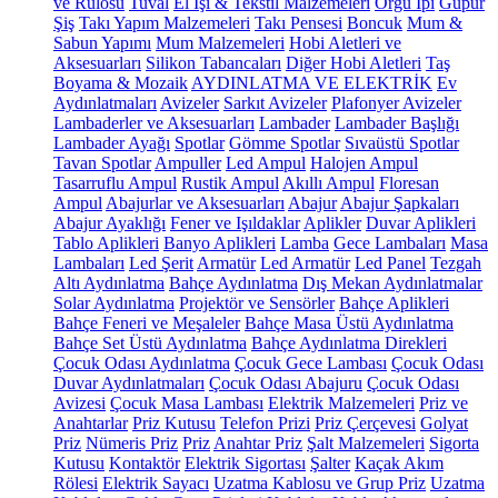
ve Rulosu
Tuval
El İşi & Tekstil Malzemeleri
Örgü İpi
Güpür
Şiş
Takı Yapım Malzemeleri
Takı Pensesi
Boncuk
Mum &
Sabun Yapımı
Mum Malzemeleri
Hobi Aletleri ve
Aksesuarları
Silikon Tabancaları
Diğer Hobi Aletleri
Taş
Boyama & Mozaik
AYDINLATMA VE ELEKTRİK
Ev
Aydınlatmaları
Avizeler
Sarkıt Avizeler
Plafonyer Avizeler
Lambaderler ve Aksesuarları
Lambader
Lambader Başlığı
Lambader Ayağı
Spotlar
Gömme Spotlar
Sıvaüstü Spotlar
Tavan Spotlar
Ampuller
Led Ampul
Halojen Ampul
Tasarruflu Ampul
Rustik Ampul
Akıllı Ampul
Floresan
Ampul
Abajurlar ve Aksesuarları
Abajur
Abajur Şapkaları
Abajur Ayaklığı
Fener ve Işıldaklar
Aplikler
Duvar Aplikleri
Tablo Aplikleri
Banyo Aplikleri
Lamba
Gece Lambaları
Masa
Lambaları
Led Şerit
Armatür
Led Armatür
Led Panel
Tezgah
Altı Aydınlatma
Bahçe Aydınlatma
Dış Mekan Aydınlatmalar
Solar Aydınlatma
Projektör ve Sensörler
Bahçe Aplikleri
Bahçe Feneri ve Meşaleler
Bahçe Masa Üstü Aydınlatma
Bahçe Set Üstü Aydınlatma
Bahçe Aydınlatma Direkleri
Çocuk Odası Aydınlatma
Çocuk Gece Lambası
Çocuk Odası
Duvar Aydınlatmaları
Çocuk Odası Abajuru
Çocuk Odası
Avizesi
Çocuk Masa Lambası
Elektrik Malzemeleri
Priz ve
Anahtarlar
Priz Kutusu
Telefon Prizi
Priz Çerçevesi
Golyat
Priz
Nümeris Priz
Priz
Anahtar Priz
Şalt Malzemeleri
Sigorta
Kutusu
Kontaktör
Elektrik Sigortası
Şalter
Kaçak Akım
Rölesi
Elektrik Sayacı
Uzatma Kablosu ve Grup Priz
Uzatma