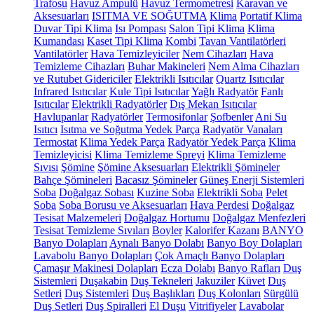
Trafosu
Havuz Ampulü
Havuz Termometresi
Karavan ve
Aksesuarları
ISITMA VE SOĞUTMA
Klima
Portatif Klima
Duvar Tipi Klima
Isı Pompası
Salon Tipi Klima
Klima
Kumandası
Kaset Tipi Klima
Kombi
Tavan Vantilatörleri
Vantilatörler
Hava Temizleyiciler
Nem Cihazları
Hava
Temizleme Cihazları
Buhar Makineleri
Nem Alma Cihazları
ve Rutubet Gidericiler
Elektrikli Isıtıcılar
Quartz Isıtıcılar
Infrared Isıtıcılar
Kule Tipi Isıtıcılar
Yağlı Radyatör
Fanlı
Isıtıcılar
Elektrikli Radyatörler
Dış Mekan Isıtıcılar
Havlupanlar
Radyatörler
Termosifonlar
Şofbenler
Ani Su
Isıtıcı
Isıtma ve Soğutma Yedek Parça
Radyatör Vanaları
Termostat
Klima Yedek Parça
Radyatör Yedek Parça
Klima
Temizleyicisi
Klima Temizleme Spreyi
Klima Temizleme
Sıvısı
Şömine
Şömine Aksesuarları
Elektrikli Şömineler
Bahçe Şömineleri
Bacasız Şömineler
Güneş Enerji Sistemleri
Soba
Doğalgaz Sobası
Kuzine Soba
Elektrikli Soba
Pelet
Soba
Soba Borusu ve Aksesuarları
Hava Perdesi
Doğalgaz
Tesisat Malzemeleri
Doğalgaz Hortumu
Doğalgaz Menfezleri
Tesisat Temizleme Sıvıları
Boyler
Kalorifer Kazanı
BANYO
Banyo Dolapları
Aynalı Banyo Dolabı
Banyo Boy Dolapları
Lavabolu Banyo Dolapları
Çok Amaçlı Banyo Dolapları
Çamaşır Makinesi Dolapları
Ecza Dolabı
Banyo Rafları
Duş
Sistemleri
Duşakabin
Duş Tekneleri
Jakuziler
Küvet
Duş
Setleri
Duş Sistemleri
Duş Başlıkları
Duş Kolonları
Sürgülü
Duş Setleri
Duş Spiralleri
El Duşu
Vitrifiyeler
Lavabolar