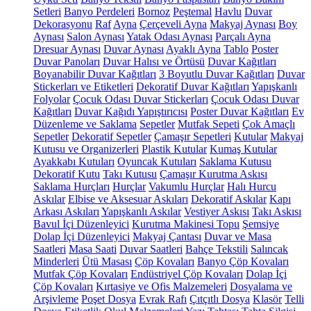
Setleri
Banyo Perdeleri
Bornoz
Peştemal
Havlu
Duvar
Dekorasyonu
Raf
Ayna
Çerçeveli Ayna
Makyaj Aynası
Boy
Aynası
Salon Aynası
Yatak Odası Aynası
Parçalı Ayna
Dresuar Aynası
Duvar Aynası
Ayaklı Ayna
Tablo
Poster
Duvar Panoları
Duvar Halısı ve Örtüsü
Duvar Kağıtları
Boyanabilir Duvar Kağıtları
3 Boyutlu Duvar Kağıtları
Duvar
Stickerları ve Etiketleri
Dekoratif Duvar Kağıtları
Yapışkanlı
Folyolar
Çocuk Odası Duvar Stickerları
Çocuk Odası Duvar
Kağıtları
Duvar Kağıdı Yapıştırıcısı
Poster Duvar Kağıtları
Ev
Düzenleme ve Saklama
Sepetler
Mutfak Sepeti
Çok Amaçlı
Sepetler
Dekoratif Sepetler
Çamaşır Sepetleri
Kutular
Makyaj
Kutusu ve Organizerleri
Plastik Kutular
Kumaş Kutular
Ayakkabı Kutuları
Oyuncak Kutuları
Saklama Kutusu
Dekoratif Kutu
Takı Kutusu
Çamaşır Kurutma Askısı
Saklama Hurçları
Hurçlar
Vakumlu Hurçlar
Halı Hurcu
Askılar
Elbise ve Aksesuar Askıları
Dekoratif Askılar
Kapı
Arkası Askıları
Yapışkanlı Askılar
Vestiyer Askısı
Takı Askısı
Bavul İçi Düzenleyici
Kurutma Makinesi Topu
Şemsiye
Dolap İçi Düzenleyici
Makyaj Çantası
Duvar ve Masa
Saatleri
Masa Saati
Duvar Saatleri
Bahçe Tekstili
Salıncak
Minderleri
Ütü Masası
Çöp Kovaları
Banyo Çöp Kovaları
Mutfak Çöp Kovaları
Endüstriyel Çöp Kovaları
Dolap İçi
Çöp Kovaları
Kırtasiye ve Ofis Malzemeleri
Dosyalama ve
Arşivleme
Poşet Dosya
Evrak Rafı
Çıtçıtlı Dosya
Klasör
Telli