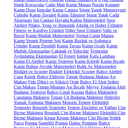
Sinek Kovucular
Çadır Matı
Kamp Masası
Pusula
Kampet
Kamp Duşu
Isıtıcılar
Kamp Çantası
Şişme Yastık
Magnezyum
Çubuğu
Kamp Tuvaleti
Kamp Taburesi
Şişme Yatak
Çadır
Aksesuarı
Sırt Çantası
Hayatta Kalma Malzemeleri
Spor
Aletleri
Pilates, Yoga ve Jimnastik
Ağırlık ve Halter Ürünleri
Fitness ve Kardiyo Ürünleri
Diğer Spor Ürünleri
Valiz ve
Bavul
Kamp Mutfak Malzemeleri
Termal Çanta
Matara
Kamp Yemek Pişirme Seti
Kamp Buzluk ve Soğutucu
Ürünler
Kamp Demliği
Kamp Tavası
Kamp Ocağı
Kamp
Mutfak Aksesuarları
Çakmak ve Yakıcılar
Termoslar
Aydınlatma Ekipmanları
El Feneri
Işıldak
Kafa Lambası
Kamp El Aletleri
Kamp Testeresi
Kamp Küreği
Kamp Bıçağı
Kamp Baltası
Avcılık Malzemeleri
Balık Av Malzemeleri
Bisiklet ve Scooter
Bisiklet
Elektrikli Scooter
Bahçe Aletleri
Çapa
Kürek
Bahçe Eldiveni
Tırmık
Budama Makası
Aşı
Makası
Fide Dikici ve Sökücü
Orak
Bahçe El Aleti Setleri
Çim Makası
Tırpan Misinası
Aşı Bıçağı
Meyve Toplama Aleti
Budama Testeresi
Bahçe Çatalı
Kazma
Bahçe Makineleri
Çapalama Makinesi
Tırpan
Çit Budama Makinesi
Hidrofor
Yaprak Toplama Makinesi
Motorlu Testere
Elektrikli
Testereler
Benzinli Testereler
Testere Zincirleri ve Yağları
Çim
Biçme Makinesi
Benzinli Çim Biçme Makinesi
Elektrikli Çim
Biçme Makinesi
Kenar Kesme Makinesi
Çim Biçme Yedek
Parça
Pompa
Santrifüj Pompa
Dalgıç Pompası
Bahçe