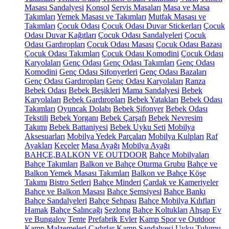
Masası Sandalyesi
Konsol
Servis Masaları
Masa ve Masa
Takımları
Yemek Masası ve Takımları
Mutfak Masası ve
Takımları
Çocuk Odası
Çocuk Odası Duvar Stickerları
Çocuk
Odası Duvar Kağıtları
Çocuk Odası Sandalyeleri
Çocuk
Odası Gardıropları
Çocuk Odası Masası
Çocuk Odası Bazası
Çocuk Odası Takımları
Çocuk Odası Komodini
Çocuk Odası
Karyolaları
Genç Odası
Genç Odası Takımları
Genç Odası
Komodini
Genç Odası Şifonyerleri
Genç Odası Bazaları
Genç Odası Gardıropları
Genç Odası Karyolaları
Ranza
Bebek Odası
Bebek Beşikleri
Mama Sandalyesi
Bebek
Karyolaları
Bebek Gardıropları
Bebek Yatakları
Bebek Odası
Takımları
Oyuncak Dolabı
Bebek Şifonyer
Bebek Odası
Tekstili
Bebek Yorganı
Bebek Çarşafı
Bebek Nevresim
Takımı
Bebek Battaniyesi
Bebek Uyku Seti
Mobilya
Aksesuarları
Mobilya Yedek Parçaları
Mobilya Kulpları
Raf
Ayakları
Keçeler
Masa Ayağı
Mobilya Ayağı
BAHÇE,BALKON VE OUTDOOR
Bahçe Mobilyaları
Bahçe Takımları
Balkon ve Bahçe Oturma Grubu
Bahçe ve
Balkon Yemek Masası Takımları
Balkon ve Bahçe Köşe
Takımı
Bistro Setleri
Bahçe Minderi
Çardak ve Kameriyeler
Bahçe ve Balkon Masası
Bahçe Şemsiyesi
Bahçe Bankı
Bahçe Sandalyeleri
Bahçe Sehpası
Bahçe Mobilya Kılıfları
Hamak
Bahçe Salıncağı
Şezlong
Bahçe Koltukları
Ahşap Ev
ve Bungalov
Tente
Prefabrik Evler
Kamp Spor ve Outdoor
Kamp Malzemeleri
Çadırlar
Kamp Sandalyesi
Uyku Tulumu