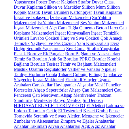
Yapıştırıcısı
Poster Duvar Kağıtları
Strafor
Duvar Çıtası
Duvar Kaplama
Silikon ve Mastikler
Silikon
Mum Silikon
Köpük
Mastik
Tavan Ürünleri
Kartonpiyer
Tavan Kaplama
İnşaat ve İzolasyon
İzolasyon Malzemeleri
Su Yalıtım
Malzemeleri
Isı Yalıtım Malzemeleri
Ses Yalıtım Malzemeleri
İnşaat Malzemeleri
Alçı
Cam Tuğla
Çimento
Beton Harcı
Çatı
Kaplama Malzemeleri
İnşaat Kimyasalları
İnşaat Temizlik
Ürünleri
Lavabo Çözücü
Harç ve Sıva Çözücü
Çok Amaçlı
Temizlik
Yağlayıcı ve Pas Çözücü
Yapı Kimyasalları
Derz
Dolgu
Seramik Yapıştırıcılar
Sıvı Conta
Strafor Yapıştırılar
Plastik Boru ve Ek Parçalar
Boru Bağlantı ve Aksesuarları
Temiz Su Boruları
Atık Su Boruları
PPRC Borular
Kombi
Bağlantı Boruları
Tesisat Tamir ve Bağlantı Malzemeleri
Musluk Uzatma
Regülatörler
Valfler ve Vanalar
Nipeller
Tahliye Hortumu
Conta
Taharet Çubuğu
Fittings
Tıpalar ve
Süzgeçler
İnşaat Makineleri
Elektrikli Vinçler
Taşıma
Arabaları
Caraskallar
Havlupanlar
Ahşaplar
Masif Paneller
Keresteler
Ahşap Seperatörler
Ahşap Çatı Malzemeleri
Çatı
Penceresi
Çatı Merdiveni
Ahşap Merdivenler
Trabzan
Sundurma
Menfezler
Banyo Menfezi
Su Deposu
HIRDAVAT EL ALETLERİ VE OTO
El Aletleri
Lokma ve
Lokma Takımları
Çekiç
El Testereleri
Kesici Grubu
Pense
Tornavida
Seramik ve Sıvacı Aletleri
Mengene ve İşkenceler
Zımbalar ve Aksesuarları
Zımpara ve Eğeler
Anahtarlar
Anahtar Takımları
Alyan Anahtarları
Açık Ağız Anahtar