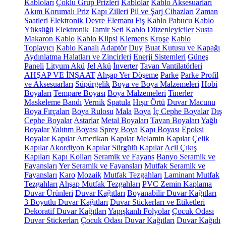
Kabloları
Çoklu Grup Prizleri
Kablolar
Kablo Aksesuarları
Akım Korumalı Priz
Kapı Zilleri
Pil ve Şarj Cihazları
Zaman
Saatleri
Elektronik Devre Elemanı
Fiş
Kablo Pabucu
Kablo
Yüksüğü
Elektronik Tamir Seti
Kablo Düzenleyiciler
Susta
Makaron Kablo
Kablo Klipsi
Klemens
Kroşe
Kablo
Toplayıcı
Kablo Kanalı
Adaptör
Duy
Buat Kutusu ve Kapağı
Aydınlatma Halatları ve Zincirleri
Enerji Sistemleri
Güneş
Paneli
Lityum Akü
Jel Akü
İnverter
Tavan Vantilatörleri
AHŞAP VE İNŞAAT
Ahşap Yer Döşeme
Parke
Parke Profil
ve Aksesuarları
Süpürgelik
Boya ve Boya Malzemeleri
Hobi
Boyaları
Tempare Boyası
Boya Malzemeleri
Tinerler
Maskeleme Bandı
Vernik
Spatula
Hışır Örtü
Duvar Macunu
Boya Fırçaları
Boya Rulosu
Mala
Boya
İç Cephe Boyalar
Dış
Cephe Boyalar
Astarlar
Metal Boyaları
Tavan Boyaları
Yağlı
Boyalar
Yalıtım Boyası
Sprey Boya
Kapı Boyası
Epoksi
Boyalar
Kapılar
Amerikan Kapılar
Melamin Kapılar
Çelik
Kapılar
Akordiyon Kapılar
Sürgülü Kapılar
Acil Çıkış
Kapıları
Kapı Kolları
Seramik ve Fayans
Banyo Seramik ve
Fayansları
Yer Seramik ve Fayansları
Mutfak Seramik ve
Fayansları
Karo
Mozaik
Mutfak Tezgahları
Laminant Mutfak
Tezgahları
Ahşap Mutfak Tezgahları
PVC Zemin Kaplama
Duvar Ürünleri
Duvar Kağıtları
Boyanabilir Duvar Kağıtları
3 Boyutlu Duvar Kağıtları
Duvar Stickerları ve Etiketleri
Dekoratif Duvar Kağıtları
Yapışkanlı Folyolar
Çocuk Odası
Duvar Stickerları
Çocuk Odası Duvar Kağıtları
Duvar Kağıdı