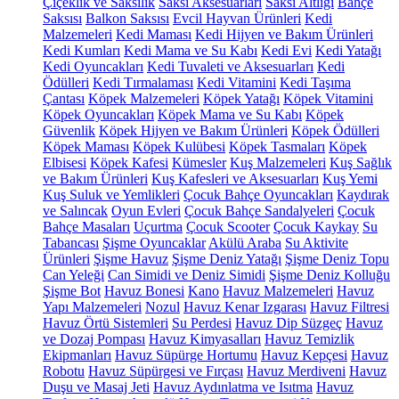
Çiçeklik ve Saksılık
Saksı Aksesuarları
Saksı Altlığı
Bahçe
Saksısı
Balkon Saksısı
Evcil Hayvan Ürünleri
Kedi
Malzemeleri
Kedi Maması
Kedi Hijyen ve Bakım Ürünleri
Kedi Kumları
Kedi Mama ve Su Kabı
Kedi Evi
Kedi Yatağı
Kedi Oyuncakları
Kedi Tuvaleti ve Aksesuarları
Kedi
Ödülleri
Kedi Tırmalaması
Kedi Vitamini
Kedi Taşıma
Çantası
Köpek Malzemeleri
Köpek Yatağı
Köpek Vitamini
Köpek Oyuncakları
Köpek Mama ve Su Kabı
Köpek
Güvenlik
Köpek Hijyen ve Bakım Ürünleri
Köpek Ödülleri
Köpek Maması
Köpek Kulübesi
Köpek Tasmaları
Köpek
Elbisesi
Köpek Kafesi
Kümesler
Kuş Malzemeleri
Kuş Sağlık
ve Bakım Ürünleri
Kuş Kafesleri ve Aksesuarları
Kuş Yemi
Kuş Suluk ve Yemlikleri
Çocuk Bahçe Oyuncakları
Kaydırak
ve Salıncak
Oyun Evleri
Çocuk Bahçe Sandalyeleri
Çocuk
Bahçe Masaları
Uçurtma
Çocuk Scooter
Çocuk Kaykay
Su
Tabancası
Şişme Oyuncaklar
Akülü Araba
Su Aktivite
Ürünleri
Şişme Havuz
Şişme Deniz Yatağı
Şişme Deniz Topu
Can Yeleği
Can Simidi ve Deniz Simidi
Şişme Deniz Kolluğu
Şişme Bot
Havuz Bonesi
Kano
Havuz Malzemeleri
Havuz
Yapı Malzemeleri
Nozul
Havuz Kenar Izgarası
Havuz Filtresi
Havuz Örtü Sistemleri
Su Perdesi
Havuz Dip Süzgeç
Havuz
ve Dozaj Pompası
Havuz Kimyasalları
Havuz Temizlik
Ekipmanları
Havuz Süpürge Hortumu
Havuz Kepçesi
Havuz
Robotu
Havuz Süpürgesi ve Fırçası
Havuz Merdiveni
Havuz
Duşu ve Masaj Jeti
Havuz Aydınlatma ve Isıtma
Havuz