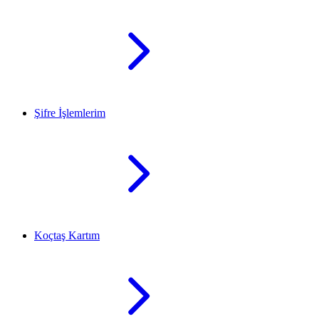
Şifre İşlemlerim
Koçtaş Kartım