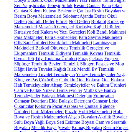
Dosya
Etiketlik
Okul Malzemeleri
Yazı Tahtası
Tahta Silgisi
Sıvı Yapıştırıcılar
Tebeşir
Suluk
Resim Çantası
Pano
Okul
Çantası
Kalem Kutusu
Beslenme Çantası
Resim Boyaları ve
Resim Boya Malzemeleri
Selobant
Ajanda
Defter
Okul
Defteri
Spiralli Defter
Fihrist
Not Defteri
Bloknot
Kırtasiye
Malzemeleri
Masaüstü Gereçleri
Kırtasiye Kağıt Ürünleri
Kırtasiye Seti
Kalem ve Yazı Gereçleri
Koli Bandı Makinesi
Para Makineleri
Para Çekmeceleri
Para Sayma Makineleri
Ofis Sarf Ürünleri
Evrak İmha Makineleri
Laminasyon
Makineleri
Barkod Okuyucu
Temizlik Gereçleri ve
Ekipmanları
Temizlik Eldiveni
Temizlik Kovası
Temizlik,
Ovma Teli
Tüy Toplama Ürünleri
Faraş
Çekpas
Fırça ve
Süpürge
Temizlik Bezleri
Temizlik Süngeri
Paspas ve Mop
Kâğıt Havlu
Tuvalet Kağıdı
Islak Mendil
Ev Temizlik
Malzemeleri
Tuvalet Temizleyici
Yüzey Temizleyiciler
Yağ,
Kireç ve Pas Çözücüler
Çubuklu Oda Kokusu
Oda Kokusu
Halı Temizleyiciler
Ahşap Temizleyiciler ve Bakım Ürünleri
Cam ve Parlak Yüzey Temizleyiciler
Mutfak ve Banyo
Temizleyiciler
Bulaşık Makinesi Deterjanı
Yumuşatıcı
Çamaşır Deterjanı
Elde Bulaşık Deterjanı
Çamaşır Leke
Çıkarıcılar
Kolonya
Pazar Arabası ve Çantası
Eğlence
Ürünleri
Parti Malzemeleri
Puzzle
Hobi Malzemeleri
Hobi
Boya ve Resim Malzemeleri
Ahşap Boyaları
Akrilik Boyalar
Sulu Boya
Yağlı Boya Seti
Eskitme Boyası
Cam ve Seramik
Boyaları
Metalik Boya
Şövale
Kumaş Boyaları
Resim Fırçası