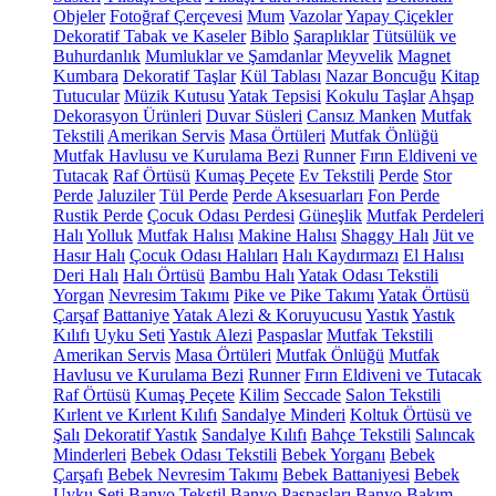
Objeler
Fotoğraf Çerçevesi
Mum
Vazolar
Yapay Çiçekler
Dekoratif Tabak ve Kaseler
Biblo
Şaraplıklar
Tütsülük ve
Buhurdanlık
Mumluklar ve Şamdanlar
Meyvelik
Magnet
Kumbara
Dekoratif Taşlar
Kül Tablası
Nazar Boncuğu
Kitap
Tutucular
Müzik Kutusu
Yatak Tepsisi
Kokulu Taşlar
Ahşap
Dekorasyon Ürünleri
Duvar Süsleri
Cansız Manken
Mutfak
Tekstili
Amerikan Servis
Masa Örtüleri
Mutfak Önlüğü
Mutfak Havlusu ve Kurulama Bezi
Runner
Fırın Eldiveni ve
Tutacak
Raf Örtüsü
Kumaş Peçete
Ev Tekstili
Perde
Stor
Perde
Jaluziler
Tül Perde
Perde Aksesuarları
Fon Perde
Rustik Perde
Çocuk Odası Perdesi
Güneşlik
Mutfak Perdeleri
Halı
Yolluk
Mutfak Halısı
Makine Halısı
Shaggy Halı
Jüt ve
Hasır Halı
Çocuk Odası Halıları
Halı Kaydırmazı
El Halısı
Deri Halı
Halı Örtüsü
Bambu Halı
Yatak Odası Tekstili
Yorgan
Nevresim Takımı
Pike ve Pike Takımı
Yatak Örtüsü
Çarşaf
Battaniye
Yatak Alezi & Koruyucusu
Yastık
Yastık
Kılıfı
Uyku Seti
Yastık Alezi
Paspaslar
Mutfak Tekstili
Amerikan Servis
Masa Örtüleri
Mutfak Önlüğü
Mutfak
Havlusu ve Kurulama Bezi
Runner
Fırın Eldiveni ve Tutacak
Raf Örtüsü
Kumaş Peçete
Kilim
Seccade
Salon Tekstili
Kırlent ve Kırlent Kılıfı
Sandalye Minderi
Koltuk Örtüsü ve
Şalı
Dekoratif Yastık
Sandalye Kılıfı
Bahçe Tekstili
Salıncak
Minderleri
Bebek Odası Tekstili
Bebek Yorganı
Bebek
Çarşafı
Bebek Nevresim Takımı
Bebek Battaniyesi
Bebek
Uyku Seti
Banyo Tekstil
Banyo Paspasları
Banyo Bakım