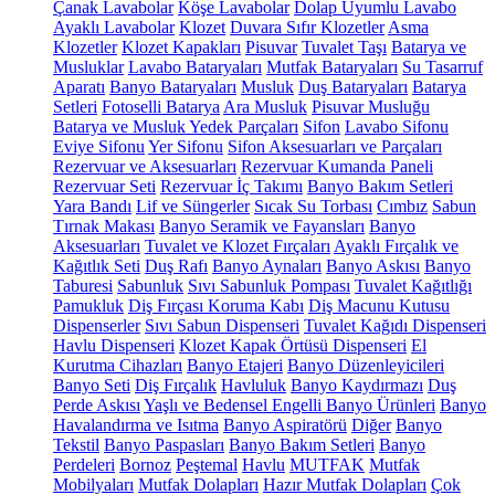
Çanak Lavabolar
Köşe Lavabolar
Dolap Uyumlu Lavabo
Ayaklı Lavabolar
Klozet
Duvara Sıfır Klozetler
Asma
Klozetler
Klozet Kapakları
Pisuvar
Tuvalet Taşı
Batarya ve
Musluklar
Lavabo Bataryaları
Mutfak Bataryaları
Su Tasarruf
Aparatı
Banyo Bataryaları
Musluk
Duş Bataryaları
Batarya
Setleri
Fotoselli Batarya
Ara Musluk
Pisuvar Musluğu
Batarya ve Musluk Yedek Parçaları
Sifon
Lavabo Sifonu
Eviye Sifonu
Yer Sifonu
Sifon Aksesuarları ve Parçaları
Rezervuar ve Aksesuarları
Rezervuar Kumanda Paneli
Rezervuar Seti
Rezervuar İç Takımı
Banyo Bakım Setleri
Yara Bandı
Lif ve Süngerler
Sıcak Su Torbası
Cımbız
Sabun
Tırnak Makası
Banyo Seramik ve Fayansları
Banyo
Aksesuarları
Tuvalet ve Klozet Fırçaları
Ayaklı Fırçalık ve
Kağıtlık Seti
Duş Rafı
Banyo Aynaları
Banyo Askısı
Banyo
Taburesi
Sabunluk
Sıvı Sabunluk Pompası
Tuvalet Kağıtlığı
Pamukluk
Diş Fırçası Koruma Kabı
Diş Macunu Kutusu
Dispenserler
Sıvı Sabun Dispenseri
Tuvalet Kağıdı Dispenseri
Havlu Dispenseri
Klozet Kapak Örtüsü Dispenseri
El
Kurutma Cihazları
Banyo Etajeri
Banyo Düzenleyicileri
Banyo Seti
Diş Fırçalık
Havluluk
Banyo Kaydırmazı
Duş
Perde Askısı
Yaşlı ve Bedensel Engelli Banyo Ürünleri
Banyo
Havalandırma ve Isıtma
Banyo Aspiratörü
Diğer
Banyo
Tekstil
Banyo Paspasları
Banyo Bakım Setleri
Banyo
Perdeleri
Bornoz
Peştemal
Havlu
MUTFAK
Mutfak
Mobilyaları
Mutfak Dolapları
Hazır Mutfak Dolapları
Çok