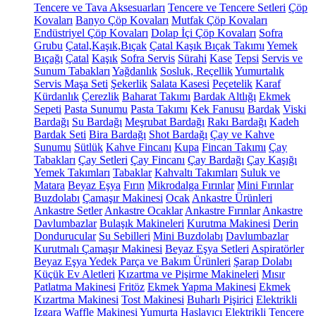
Tencere ve Tava Aksesuarları
Tencere ve Tencere Setleri
Çöp
Kovaları
Banyo Çöp Kovaları
Mutfak Çöp Kovaları
Endüstriyel Çöp Kovaları
Dolap İçi Çöp Kovaları
Sofra
Grubu
Çatal,Kaşık,Bıçak
Çatal Kaşık Bıçak Takımı
Yemek
Bıçağı
Çatal
Kaşık
Sofra Servis
Sürahi
Kase
Tepsi
Servis ve
Sunum Tabakları
Yağdanlık
Sosluk, Reçellik
Yumurtalık
Servis Maşa Seti
Şekerlik
Salata Kasesi
Peçetelik
Karaf
Kürdanlık
Çerezlik
Baharat Takımı
Bardak Altlığı
Ekmek
Sepeti
Pasta Sunumu
Pasta Takımı
Kek Fanusu
Bardak
Viski
Bardağı
Su Bardağı
Meşrubat Bardağı
Rakı Bardağı
Kadeh
Bardak Seti
Bira Bardağı
Shot Bardağı
Çay ve Kahve
Sunumu
Sütlük
Kahve Fincanı
Kupa
Fincan Takımı
Çay
Tabakları
Çay Setleri
Çay Fincanı
Çay Bardağı
Çay Kaşığı
Yemek Takımları
Tabaklar
Kahvaltı Takımları
Suluk ve
Matara
Beyaz Eşya
Fırın
Mikrodalga Fırınlar
Mini Fırınlar
Buzdolabı
Çamaşır Makinesi
Ocak
Ankastre Ürünleri
Ankastre Setler
Ankastre Ocaklar
Ankastre Fırınlar
Ankastre
Davlumbazlar
Bulaşık Makineleri
Kurutma Makinesi
Derin
Dondurucular
Su Sebilleri
Mini Buzdolabı
Davlumbazlar
Kurutmalı Çamaşır Makinesi
Beyaz Eşya Setleri
Aspiratörler
Beyaz Eşya Yedek Parça ve Bakım Ürünleri
Şarap Dolabı
Küçük Ev Aletleri
Kızartma ve Pişirme Makineleri
Mısır
Patlatma Makinesi
Fritöz
Ekmek Yapma Makinesi
Ekmek
Kızartma Makinesi
Tost Makinesi
Buharlı Pişirici
Elektrikli
Izgara
Waffle Makinesi
Yumurta Haşlayıcı
Elektrikli Tencere