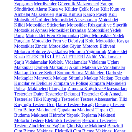
Yapıştırıcı
Merdivenler
Güvenlik Malzemeleri
Yangın
Söndürücü
Alarm
Kasa ve Kilitler
Çelik Kasa
Kilit
Kutu ve
Ambalaj Malzemeleri
Kargo Kutusu
Kargo Poşeti
Koli
Motosiklet Ürünleri
Motorsiklet Aksesuarları
Motosiklet
Kilidi
Motosiklet Stickerları
Motosiklet Rüzgarlık ve Siperlik
Motosiklet Aynası
Motosiklet Brandası
Motorsiklet Yedek
Parça
Motosiklet Fren Ekipmanları
Diğer Motosiklet Yedek
Parçaları
Motosiklet Fren ve Debriyaj Kolu
Motosiklet Kayışı
Motosiklet Zinciri
Motosiklet Giyim
Motorcu Eldiveni
Motorcu Botu ve Ayakkabısı
Motorcu Yağmurluk
Motosiklet
Kaskı
ELEKTRİKLİ EL ALETLERİ
Akülü Vidalamalar
Şarjlı Vidalamalar
Kablolu Vidalamalar
Vidalama Uçları
Matkaplar
Darbeli Matkaplar
Akülü Matkap ve Vidalamalar
Matkap Ucu ve Setleri
Somun Sıkma Makineleri
Darbesiz
Matkaplar
Manyetik Matkap
Sütunlu Matkap
Matkap Tezgahı
Kırıcılar ve Deliciler
Zımpara ve Polisaj
Zımpara Makineleri
Polisaj Makineleri
Planyalar
Zımpara Kağıdı ve Aksesuarları
Testereler
Daire Testereler
Dekupaj Testereler
Çok Amaçlı
Testereler
Tilki Kuyruğu Testereler
Testere Aksesuarları
Tilki
Kuyruğu Testere Ucu
Daire Testere Bıçağı
Dekupaj Testere
Ucu
Bahçe Makineleri
Çapalama Makinesi
Tırpan
Çit
Budama Makinesi
Hidrofor
Yaprak Toplama Makinesi
Motorlu Testere
Elektrikli Testereler
Benzinli Testereler
Testere Zincirleri ve Yağları
Çim Biçme Makinesi
Benzinli
Çim Biçme Makinesi
Elektrikli Çim Biçme Makinesi
Kenar