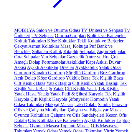
MOBİLYA
Salon ve Oturma Odası
TV Ünitesi ve Sehpası
Tv
Üniteleri
TV Sehpası
Oturma Grupları
Koltuk ve Kanepeler
Koltuk Takımları
Köşe Koltuklar
Tekli Koltuk ve Berjerler
Çekyat
Armut Koltuklar
Masaj Koltuğu
Puf
Bank ve
Benchler
Sallanan Koltuk
Kitaplık
Sehpalar
Zigon Sehpalar
Orta Sehpalar
Yan Sehpalar
Gazetelik
Antre ve Hol
Çok
Amaçlı Dolap
Portmantolar
Askılıklar
Kapı Askısı
Duvar
Askısı
Ayaklı Askılıklar
Dresuar
Ayakkabılık
Yatak Odası
Gardırop
Kapaklı Gardırop
Sürgülü Gardırop
Bez Gardırop
Açık Dolap
Köşe Gardırop
Yüklük
Baza
Tek Kişilik Baza
Çift Kişilik Baza
Yatak Başlığı
Çift Kişilik Yatak Başlığı
Tek
Kişilik Yatak Başlığı
Yatak
Çift Kişilik Yatak
Tek Kişilik
Yatak
Hasta Yatağı
Yatak Pedi & Şiltesi
Karyola
Tek Kişilik
Karyola
Çift Kişilik Karyola
Şifonyerler
Komodin
Yatak
Odası Takımları
Makyaj Masası
Takı Dolabı
Sandık
Paravan
Ofis ve Çalışma Mobilyaları
Çalışma ve Bilgisayar Masası
Oyuncu Koltukları
Çalışma ve Ofis Sandalyeleri
Keson
Ofis
Dolabı
Ofis Koltukları ve Kanepeleri
Ayaklı Küllükler
Laptop
Sehpası
Oyuncu Masası
Toplantı Masası
Ofis Masası ve
Takımları
Yemek Odası
Yemek Odası Takımları
Vitrin
Yemek