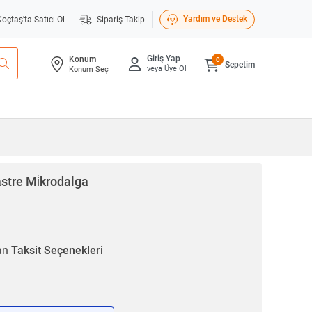
Yardım ve Destek
Koçtaş'ta Satıcı Ol
Sipariş Takip
Giriş Yap
Konum
0
Sepetim
veya Üye Ol
Konum Seç
stre Mi̇krodalga
ran
Taksit Seçenekleri