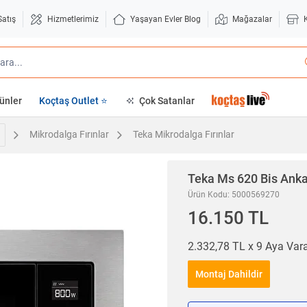
Satış
Hizmetlerimiz
Yaşayan Evler Blog
Mağazalar
ünler
Koçtaş Outlet ⭐
Çok Satanlar
Mikrodalga Fırınlar
Teka Mikrodalga Fırınlar
Teka
Ms 620 Bis Anka
Ürün Kodu: 5000569270
16.150 TL
2.332,78 TL x 9 Aya Va
Montaj Dahildir