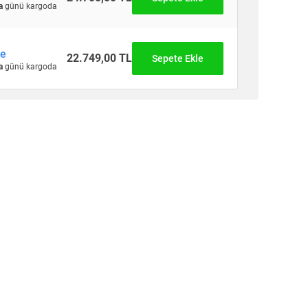
a
günü kargoda
re
22.749,00 TL
Sepete Ekle
a
günü kargoda