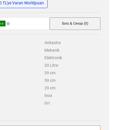
50 TL'ye Varan Worldpuan
Soru & Cevap (0)
9.9
Ankastre
Mekanik
Elektronik
20
Litre
39
cm
59
cm
29
cm
Inox
Gri