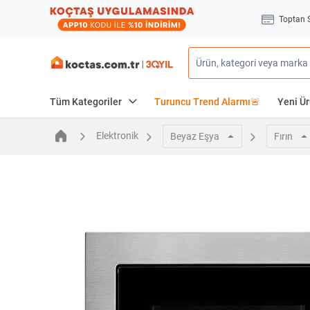
Toptan 
Tüm Kategoriler
Turuncu Trend Alarmı🚨
Yeni Ür
Elektronik
Beyaz Eşya
Fırın