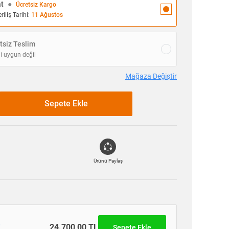
at
●
Ücretsiz Kargo
iliş Tarihi:
11 Ağustos
siz Teslim
i uygun değil
Mağaza Değiştir
Sepete Ekle
Ürünü Paylaş
e
24.700,00 TL
Sepete Ekle