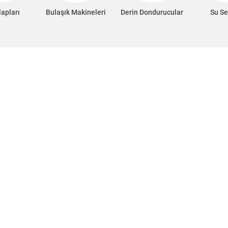
apları
Bulaşık Makineleri
Derin Dondurucular
Su Se