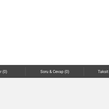
r (0)
Soru & Cevap (0)
Taksit