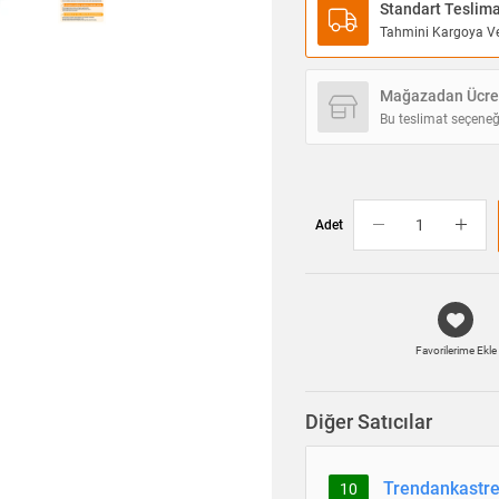
Standart Teslim
Tahmini Kargoya Ver
Mağazadan Ücret
Bu teslimat seçeneğ
Adet
Favorilerime Ekle
Diğer Satıcılar
Trendankastr
10