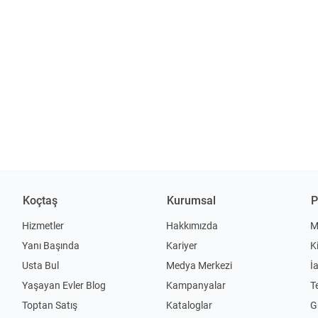
Koçtaş
Kurumsal
P
Hizmetler
Hakkımızda
M
Yanı Başında
Kariyer
K
Usta Bul
Medya Merkezi
İ
Yaşayan Evler Blog
Kampanyalar
T
Toptan Satış
Kataloglar
Gi