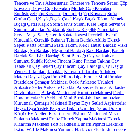
Tencere ve Tava Aksesuarları
Tencere ve Tencere Setleri
Çöp
Kovaları
Banyo Çöp Kovaları
Mutfak Çöp Kovaları
Endüstriyel Çöp Kovaları
Dolap İçi Çöp Kovaları
Sofra
Grubu
Çatal,Kaşık,Bıçak
Çatal Kaşık Bıçak Takımı
Yemek
Bıçağı
Çatal
Kaşık
Sofra Servis
Sürahi
Kase
Tepsi
Servis ve
Sunum Tabakları
Yağdanlık
Sosluk, Reçellik
Yumurtalık
Servis Maşa Seti
Şekerlik
Salata Kasesi
Peçetelik
Karaf
Kürdanlık
Çerezlik
Baharat Takımı
Bardak Altlığı
Ekmek
Sepeti
Pasta Sunumu
Pasta Takımı
Kek Fanusu
Bardak
Viski
Bardağı
Su Bardağı
Meşrubat Bardağı
Rakı Bardağı
Kadeh
Bardak Seti
Bira Bardağı
Shot Bardağı
Çay ve Kahve
Sunumu
Sütlük
Kahve Fincanı
Kupa
Fincan Takımı
Çay
Tabakları
Çay Setleri
Çay Fincanı
Çay Bardağı
Çay Kaşığı
Yemek Takımları
Tabaklar
Kahvaltı Takımları
Suluk ve
Matara
Beyaz Eşya
Fırın
Mikrodalga Fırınlar
Mini Fırınlar
Buzdolabı
Çamaşır Makinesi
Ocak
Ankastre Ürünleri
Ankastre Setler
Ankastre Ocaklar
Ankastre Fırınlar
Ankastre
Davlumbazlar
Bulaşık Makineleri
Kurutma Makinesi
Derin
Dondurucular
Su Sebilleri
Mini Buzdolabı
Davlumbazlar
Kurutmalı Çamaşır Makinesi
Beyaz Eşya Setleri
Aspiratörler
Beyaz Eşya Yedek Parça ve Bakım Ürünleri
Şarap Dolabı
Küçük Ev Aletleri
Kızartma ve Pişirme Makineleri
Mısır
Patlatma Makinesi
Fritöz
Ekmek Yapma Makinesi
Ekmek
Kızartma Makinesi
Tost Makinesi
Buharlı Pişirici
Elektrikli
Izgara
Waffle Makinesi
Yumurta Haşlayıcı
Elektrikli Tencere