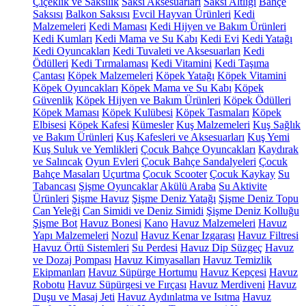
Çiçeklik ve Saksılık
Saksı Aksesuarları
Saksı Altlığı
Bahçe
Saksısı
Balkon Saksısı
Evcil Hayvan Ürünleri
Kedi
Malzemeleri
Kedi Maması
Kedi Hijyen ve Bakım Ürünleri
Kedi Kumları
Kedi Mama ve Su Kabı
Kedi Evi
Kedi Yatağı
Kedi Oyuncakları
Kedi Tuvaleti ve Aksesuarları
Kedi
Ödülleri
Kedi Tırmalaması
Kedi Vitamini
Kedi Taşıma
Çantası
Köpek Malzemeleri
Köpek Yatağı
Köpek Vitamini
Köpek Oyuncakları
Köpek Mama ve Su Kabı
Köpek
Güvenlik
Köpek Hijyen ve Bakım Ürünleri
Köpek Ödülleri
Köpek Maması
Köpek Kulübesi
Köpek Tasmaları
Köpek
Elbisesi
Köpek Kafesi
Kümesler
Kuş Malzemeleri
Kuş Sağlık
ve Bakım Ürünleri
Kuş Kafesleri ve Aksesuarları
Kuş Yemi
Kuş Suluk ve Yemlikleri
Çocuk Bahçe Oyuncakları
Kaydırak
ve Salıncak
Oyun Evleri
Çocuk Bahçe Sandalyeleri
Çocuk
Bahçe Masaları
Uçurtma
Çocuk Scooter
Çocuk Kaykay
Su
Tabancası
Şişme Oyuncaklar
Akülü Araba
Su Aktivite
Ürünleri
Şişme Havuz
Şişme Deniz Yatağı
Şişme Deniz Topu
Can Yeleği
Can Simidi ve Deniz Simidi
Şişme Deniz Kolluğu
Şişme Bot
Havuz Bonesi
Kano
Havuz Malzemeleri
Havuz
Yapı Malzemeleri
Nozul
Havuz Kenar Izgarası
Havuz Filtresi
Havuz Örtü Sistemleri
Su Perdesi
Havuz Dip Süzgeç
Havuz
ve Dozaj Pompası
Havuz Kimyasalları
Havuz Temizlik
Ekipmanları
Havuz Süpürge Hortumu
Havuz Kepçesi
Havuz
Robotu
Havuz Süpürgesi ve Fırçası
Havuz Merdiveni
Havuz
Duşu ve Masaj Jeti
Havuz Aydınlatma ve Isıtma
Havuz