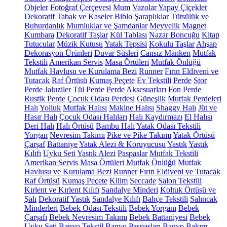
Objeler
Fotoğraf Çerçevesi
Mum
Vazolar
Yapay Çiçekler
Dekoratif Tabak ve Kaseler
Biblo
Şaraplıklar
Tütsülük ve
Buhurdanlık
Mumluklar ve Şamdanlar
Meyvelik
Magnet
Kumbara
Dekoratif Taşlar
Kül Tablası
Nazar Boncuğu
Kitap
Tutucular
Müzik Kutusu
Yatak Tepsisi
Kokulu Taşlar
Ahşap
Dekorasyon Ürünleri
Duvar Süsleri
Cansız Manken
Mutfak
Tekstili
Amerikan Servis
Masa Örtüleri
Mutfak Önlüğü
Mutfak Havlusu ve Kurulama Bezi
Runner
Fırın Eldiveni ve
Tutacak
Raf Örtüsü
Kumaş Peçete
Ev Tekstili
Perde
Stor
Perde
Jaluziler
Tül Perde
Perde Aksesuarları
Fon Perde
Rustik Perde
Çocuk Odası Perdesi
Güneşlik
Mutfak Perdeleri
Halı
Yolluk
Mutfak Halısı
Makine Halısı
Shaggy Halı
Jüt ve
Hasır Halı
Çocuk Odası Halıları
Halı Kaydırmazı
El Halısı
Deri Halı
Halı Örtüsü
Bambu Halı
Yatak Odası Tekstili
Yorgan
Nevresim Takımı
Pike ve Pike Takımı
Yatak Örtüsü
Çarşaf
Battaniye
Yatak Alezi & Koruyucusu
Yastık
Yastık
Kılıfı
Uyku Seti
Yastık Alezi
Paspaslar
Mutfak Tekstili
Amerikan Servis
Masa Örtüleri
Mutfak Önlüğü
Mutfak
Havlusu ve Kurulama Bezi
Runner
Fırın Eldiveni ve Tutacak
Raf Örtüsü
Kumaş Peçete
Kilim
Seccade
Salon Tekstili
Kırlent ve Kırlent Kılıfı
Sandalye Minderi
Koltuk Örtüsü ve
Şalı
Dekoratif Yastık
Sandalye Kılıfı
Bahçe Tekstili
Salıncak
Minderleri
Bebek Odası Tekstili
Bebek Yorganı
Bebek
Çarşafı
Bebek Nevresim Takımı
Bebek Battaniyesi
Bebek
Uyku Seti
Banyo Tekstil
Banyo Paspasları
Banyo Bakım