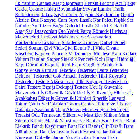
İlk Yardım Çantası
Araç Sigortaları
Benzin Bidonu
Acil Çıkış
Çekici
Çekme Halatı
Boyunluklar
Seyyar Lamba
Trafik
Reflektörleri
Takoz
Kış Ürünleri
Yağmur Kaydırıcılar
Ölçüm
Aletleri
Buz Kazıyıcı
Cam Suyu
Lastik Kar Paleti
Kışlık Set
Ürünler
Antifrizler
Buğu Giderici
Lastik Zinciri
Elektrikli
Araç Şarj İstasyonları
Oto Yedek Parça
Römork
Hırdavat
Malzemeleri
Hırdavat Malzemesi ve Aksesuarları
Yönlendirme Levhaları
Sabitleme Ürünleri
Dübel
Dübel
Setleri
Somun
Çivi
Vida-Çivi
Demir Pul
Vida
Civata
Köşebent
Kapı ve Pencere Malzemeleri
Menteşe
Kapı Kolları
Yalıtım Bantları
Stoper
Sineklik
Pencere Kolu
Kapı Hidroliği
Kapı Dürbünü
Kapı Kilitleri
Kapı Sürgüleri
Anahtarlık
Gönye
Posta Kutuları
Tekerlek
Testereler
Daire Testereler
Dekupaj Testereler
Çok Amaçlı Testereler
Tilki Kuyruğu
Testereler
Testere Aksesuarları
Tilki Kuyruğu Testere Ucu
Daire Testere Bıçağı
Dekupaj Testere Ucu
İş Güvenlik
Malzemeleri
İş Güvenlik Gözlükleri
İş Eldiveni
İş Elbisesi
İş
Ayakkabısı
Diğer İş Güvenlik Ürünleri
Siperlik
Lanyard
Takım Çanta Ve Dolapları
Takım Çantası
Takım ve Hizmet
Dolapları
Avadanlık
Ölçü Aletleri
Metre ve Şerit Metre
Su
Terazisi
Oda Termostatı
Silikon ve Mastikler
Silikon
Mum
Silikon
Köpük
Mastik
Yapıştırıcı ve Bantlar
Bant
Teflon Bant
Elektrik Bandı
Kaydırmaz Bant
Koli Bandı
Çift Taraflı Bant
Alüminyum Bant
İzolasyon Bandı
Yapıştırıcılar
Tutkal
Kimyasal Dübeller
Japon Yapıştırıcıları
Epoksi
Hızlı