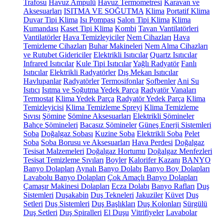
Trafosu
Havuz Ampulü
Havuz Termometresi
Karavan ve
Aksesuarları
ISITMA VE SOĞUTMA
Klima
Portatif Klima
Duvar Tipi Klima
Isı Pompası
Salon Tipi Klima
Klima
Kumandası
Kaset Tipi Klima
Kombi
Tavan Vantilatörleri
Vantilatörler
Hava Temizleyiciler
Nem Cihazları
Hava
Temizleme Cihazları
Buhar Makineleri
Nem Alma Cihazları
ve Rutubet Gidericiler
Elektrikli Isıtıcılar
Quartz Isıtıcılar
Infrared Isıtıcılar
Kule Tipi Isıtıcılar
Yağlı Radyatör
Fanlı
Isıtıcılar
Elektrikli Radyatörler
Dış Mekan Isıtıcılar
Havlupanlar
Radyatörler
Termosifonlar
Şofbenler
Ani Su
Isıtıcı
Isıtma ve Soğutma Yedek Parça
Radyatör Vanaları
Termostat
Klima Yedek Parça
Radyatör Yedek Parça
Klima
Temizleyicisi
Klima Temizleme Spreyi
Klima Temizleme
Sıvısı
Şömine
Şömine Aksesuarları
Elektrikli Şömineler
Bahçe Şömineleri
Bacasız Şömineler
Güneş Enerji Sistemleri
Soba
Doğalgaz Sobası
Kuzine Soba
Elektrikli Soba
Pelet
Soba
Soba Borusu ve Aksesuarları
Hava Perdesi
Doğalgaz
Tesisat Malzemeleri
Doğalgaz Hortumu
Doğalgaz Menfezleri
Tesisat Temizleme Sıvıları
Boyler
Kalorifer Kazanı
BANYO
Banyo Dolapları
Aynalı Banyo Dolabı
Banyo Boy Dolapları
Lavabolu Banyo Dolapları
Çok Amaçlı Banyo Dolapları
Çamaşır Makinesi Dolapları
Ecza Dolabı
Banyo Rafları
Duş
Sistemleri
Duşakabin
Duş Tekneleri
Jakuziler
Küvet
Duş
Setleri
Duş Sistemleri
Duş Başlıkları
Duş Kolonları
Sürgülü
Duş Setleri
Duş Spiralleri
El Duşu
Vitrifiyeler
Lavabolar