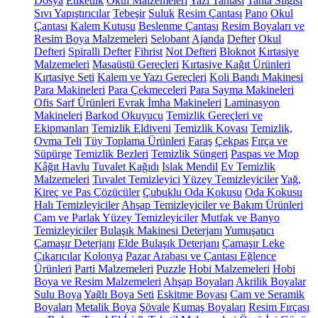
Dosya
Etiketlik
Okul Malzemeleri
Yazı Tahtası
Tahta Silgisi
Sıvı Yapıştırıcılar
Tebeşir
Suluk
Resim Çantası
Pano
Okul
Çantası
Kalem Kutusu
Beslenme Çantası
Resim Boyaları ve
Resim Boya Malzemeleri
Selobant
Ajanda
Defter
Okul
Defteri
Spiralli Defter
Fihrist
Not Defteri
Bloknot
Kırtasiye
Malzemeleri
Masaüstü Gereçleri
Kırtasiye Kağıt Ürünleri
Kırtasiye Seti
Kalem ve Yazı Gereçleri
Koli Bandı Makinesi
Para Makineleri
Para Çekmeceleri
Para Sayma Makineleri
Ofis Sarf Ürünleri
Evrak İmha Makineleri
Laminasyon
Makineleri
Barkod Okuyucu
Temizlik Gereçleri ve
Ekipmanları
Temizlik Eldiveni
Temizlik Kovası
Temizlik,
Ovma Teli
Tüy Toplama Ürünleri
Faraş
Çekpas
Fırça ve
Süpürge
Temizlik Bezleri
Temizlik Süngeri
Paspas ve Mop
Kâğıt Havlu
Tuvalet Kağıdı
Islak Mendil
Ev Temizlik
Malzemeleri
Tuvalet Temizleyici
Yüzey Temizleyiciler
Yağ,
Kireç ve Pas Çözücüler
Çubuklu Oda Kokusu
Oda Kokusu
Halı Temizleyiciler
Ahşap Temizleyiciler ve Bakım Ürünleri
Cam ve Parlak Yüzey Temizleyiciler
Mutfak ve Banyo
Temizleyiciler
Bulaşık Makinesi Deterjanı
Yumuşatıcı
Çamaşır Deterjanı
Elde Bulaşık Deterjanı
Çamaşır Leke
Çıkarıcılar
Kolonya
Pazar Arabası ve Çantası
Eğlence
Ürünleri
Parti Malzemeleri
Puzzle
Hobi Malzemeleri
Hobi
Boya ve Resim Malzemeleri
Ahşap Boyaları
Akrilik Boyalar
Sulu Boya
Yağlı Boya Seti
Eskitme Boyası
Cam ve Seramik
Boyaları
Metalik Boya
Şövale
Kumaş Boyaları
Resim Fırçası