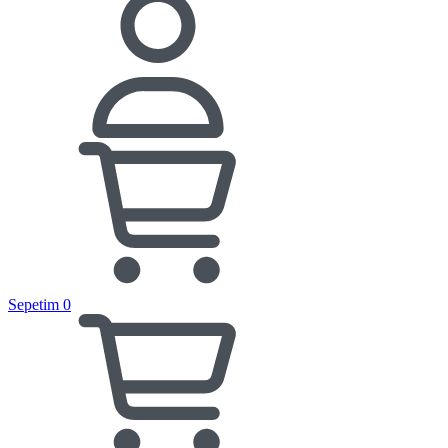
Sepetim
0