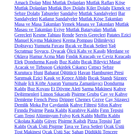
Amaçlı Dolap
Mini Mutfak Dolapları
Mutfak Rafları
Köşe
Mutfak Dolapları
Mutfak Boy Dolabı
Kiler Dolabı
Ekmek ve
Sebze Dolabı
Tabureler
Sandalye
Mutfak Sandalyeleri
Bar
Sandalyeleri
Katlanır Sandalyeler
Mutfak Köşe Takımları
Masa ve Masa Takımları
Yemek Masası ve Takımları
Mutfak
Masası ve Takımları
Eviye
Mutfak Bataryaları
Mutfak
Gereçleri
Kesme Tahtası
Rende
Servis Gereçleri
Patates Ezici
Manuel Kıyma Makinesi
Krema Pompası
Dilimleyici
Doğrayıcı
Yumurta Fırçası
Bıçak ve Bıçak Setleri
Yağ
Sıçratmaz
Soyucu, Oyacak
Ölçü Kabı ve Kaşığı
Merdane ve
Oklava
Hamur Açma Matı
Fındık Kıracağı ve Ceviz Kıracağı
Elek
Dondurma Kaşığı
Buz Kalıbı
Bıçak Bileyici Masat
Açacak ve Tirbuşon
Çekirdek Çıkarıcı
Çırpıcı
Sebze
Kurutucu
Huni
Baharat Öğütücü
Havan
Hamburger Presi
Sarımsak Ezici
Kaşık ve Kepçe Altlığı
Bıçak Standı
Süzgeç
Nihale
İçli Köfte Aparatı
Yumurta Zamanlayıcı
Dondurma
Kalıbı
Buz Kovası
Et Dövme Aleti
Sarma Makinesi
Kahve
Değirmenleri
Limon Sıkacağı
Pişirme Grubu
Çay ve Kahve
Demleme
French Press
Dripper
Chemex
Cezve
Çay Süzgeci
Demlik
Moka Pot
Çaydanlık
Kahve Filtresi
Sifon Kahve
Fırında Pişirme
Pasta Kalıbı
Kurabiye Kalıbı
Fırın Tepsisi
Cam Tepsi
Alüminyum Folyo
Kek Kalıbı
Muffin Kalıbı
Çikolata Kalıbı
Güveç
Pişirme Kağıdı
Pizza Tepsisi
Tart
Kalıbı
Ocak Üstü Pişirme
Tava ve Tava Setleri
Ocak Üstü
Tost Makinesi
Ocak Üstü Sac
Sahan
Düdüklü Tencere