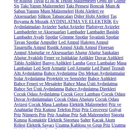
ve Rulosu
Tuval
El İşi & Tekstil Malzemeleri
Örgü İpi
Güpür
Şiş
Takı Yapım Malzemeleri
Takı Pensesi
Boncuk
Mum &
Sabun Yapımı
Mum Malzemeleri
Hobi Aletleri ve
Aksesuarları
Silikon Tabancaları
Diğer Hobi Aletleri
Taş
Boyama & Mozaik
AYDINLATMA VE ELEKTRİK
Ev
Aydınlatmaları
Avizeler
Sarkıt Avizeler
Plafonyer Avizeler
Lambaderler ve Aksesuarları
Lambader
Lambader Başlığı
Lambader Ayağı
Spotlar
Gömme Spotlar
Sıvaüstü Spotlar
Tavan Spotlar
Ampuller
Led Ampul
Halojen Ampul
Tasarruflu Ampul
Rustik Ampul
Akıllı Ampul
Floresan
Ampul
Abajurlar ve Aksesuarları
Abajur
Abajur Şapkaları
Abajur Ayaklığı
Fener ve Işıldaklar
Aplikler
Duvar Aplikleri
Tablo Aplikleri
Banyo Aplikleri
Lamba
Gece Lambaları
Masa
Lambaları
Led Şerit
Armatür
Led Armatür
Led Panel
Tezgah
Altı Aydınlatma
Bahçe Aydınlatma
Dış Mekan Aydınlatmalar
Solar Aydınlatma
Projektör ve Sensörler
Bahçe Aplikleri
Bahçe Feneri ve Meşaleler
Bahçe Masa Üstü Aydınlatma
Bahçe Set Üstü Aydınlatma
Bahçe Aydınlatma Direkleri
Çocuk Odası Aydınlatma
Çocuk Gece Lambası
Çocuk Odası
Duvar Aydınlatmaları
Çocuk Odası Abajuru
Çocuk Odası
Avizesi
Çocuk Masa Lambası
Elektrik Malzemeleri
Priz ve
Anahtarlar
Priz Kutusu
Telefon Prizi
Priz Çerçevesi
Golyat
Priz
Nümeris Priz
Priz
Anahtar Priz
Şalt Malzemeleri
Sigorta
Kutusu
Kontaktör
Elektrik Sigortası
Şalter
Kaçak Akım
Rölesi
Elektrik Sayacı
Uzatma Kablosu ve Grup Priz
Uzatma