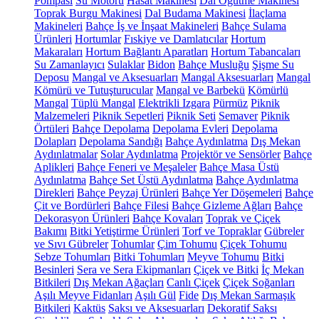
Pompası
Su Motoru
Hasat Makinesi
Dal Öğütme Makinesi
Toprak Burgu Makinesi
Dal Budama Makinesi
İlaçlama
Makineleri
Bahçe İş ve İnşaat Makineleri
Bahçe Sulama
Ürünleri
Hortumlar
Fıskiye ve Damlatıcılar
Hortum
Makaraları
Hortum Bağlantı Aparatları
Hortum Tabancaları
Su Zamanlayıcı
Sulaklar
Bidon
Bahçe Musluğu
Şişme Su
Deposu
Mangal ve Aksesuarları
Mangal Aksesuarları
Mangal
Kömürü ve Tutuşturucular
Mangal ve Barbekü
Kömürlü
Mangal
Tüplü Mangal
Elektrikli Izgara
Pürmüz
Piknik
Malzemeleri
Piknik Sepetleri
Piknik Seti
Semaver
Piknik
Örtüleri
Bahçe Depolama
Depolama Evleri
Depolama
Dolapları
Depolama Sandığı
Bahçe Aydınlatma
Dış Mekan
Aydınlatmalar
Solar Aydınlatma
Projektör ve Sensörler
Bahçe
Aplikleri
Bahçe Feneri ve Meşaleler
Bahçe Masa Üstü
Aydınlatma
Bahçe Set Üstü Aydınlatma
Bahçe Aydınlatma
Direkleri
Bahçe Peyzaj Ürünleri
Bahçe Yer Döşemeleri
Bahçe
Çit ve Bordürleri
Bahçe Filesi
Bahçe Gizleme Ağları
Bahçe
Dekorasyon Ürünleri
Bahçe Kovaları
Toprak ve Çiçek
Bakımı
Bitki Yetiştirme Ürünleri
Torf ve Topraklar
Gübreler
ve Sıvı Gübreler
Tohumlar
Çim Tohumu
Çiçek Tohumu
Sebze Tohumları
Bitki Tohumları
Meyve Tohumu
Bitki
Besinleri
Sera ve Sera Ekipmanları
Çiçek ve Bitki
İç Mekan
Bitkileri
Dış Mekan Ağaçları
Canlı Çiçek
Çiçek Soğanları
Aşılı Meyve Fidanları
Aşılı Gül
Fide
Dış Mekan Sarmaşık
Bitkileri
Kaktüs
Saksı ve Aksesuarları
Dekoratif Saksı