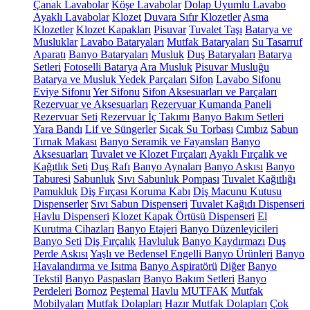
Çanak Lavabolar
Köşe Lavabolar
Dolap Uyumlu Lavabo
Ayaklı Lavabolar
Klozet
Duvara Sıfır Klozetler
Asma
Klozetler
Klozet Kapakları
Pisuvar
Tuvalet Taşı
Batarya ve
Musluklar
Lavabo Bataryaları
Mutfak Bataryaları
Su Tasarruf
Aparatı
Banyo Bataryaları
Musluk
Duş Bataryaları
Batarya
Setleri
Fotoselli Batarya
Ara Musluk
Pisuvar Musluğu
Batarya ve Musluk Yedek Parçaları
Sifon
Lavabo Sifonu
Eviye Sifonu
Yer Sifonu
Sifon Aksesuarları ve Parçaları
Rezervuar ve Aksesuarları
Rezervuar Kumanda Paneli
Rezervuar Seti
Rezervuar İç Takımı
Banyo Bakım Setleri
Yara Bandı
Lif ve Süngerler
Sıcak Su Torbası
Cımbız
Sabun
Tırnak Makası
Banyo Seramik ve Fayansları
Banyo
Aksesuarları
Tuvalet ve Klozet Fırçaları
Ayaklı Fırçalık ve
Kağıtlık Seti
Duş Rafı
Banyo Aynaları
Banyo Askısı
Banyo
Taburesi
Sabunluk
Sıvı Sabunluk Pompası
Tuvalet Kağıtlığı
Pamukluk
Diş Fırçası Koruma Kabı
Diş Macunu Kutusu
Dispenserler
Sıvı Sabun Dispenseri
Tuvalet Kağıdı Dispenseri
Havlu Dispenseri
Klozet Kapak Örtüsü Dispenseri
El
Kurutma Cihazları
Banyo Etajeri
Banyo Düzenleyicileri
Banyo Seti
Diş Fırçalık
Havluluk
Banyo Kaydırmazı
Duş
Perde Askısı
Yaşlı ve Bedensel Engelli Banyo Ürünleri
Banyo
Havalandırma ve Isıtma
Banyo Aspiratörü
Diğer
Banyo
Tekstil
Banyo Paspasları
Banyo Bakım Setleri
Banyo
Perdeleri
Bornoz
Peştemal
Havlu
MUTFAK
Mutfak
Mobilyaları
Mutfak Dolapları
Hazır Mutfak Dolapları
Çok