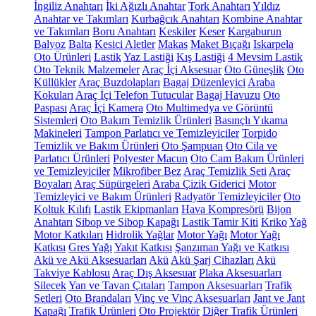
İngiliz Anahtarı
İki Ağızlı Anahtar
Tork Anahtarı
Yıldız
Anahtar ve Takımları
Kurbağcık Anahtarı
Kombine Anahtar
ve Takımları
Boru Anahtarı
Keskiler
Keser
Kargaburun
Balyoz
Balta
Kesici Aletler
Makas
Maket Bıçağı
Iskarpela
Oto Ürünleri
Lastik
Yaz Lastiği
Kış Lastiği
4 Mevsim Lastik
Oto Teknik Malzemeler
Araç İçi Aksesuar
Oto Güneşlik
Oto
Küllükler
Araç Buzdolapları
Bagaj Düzenleyici
Araba
Kokuları
Araç İçi Telefon Tutucular
Bagaj Havuzu
Oto
Paspası
Araç İçi Kamera
Oto Multimedya ve Görüntü
Sistemleri
Oto Bakım Temizlik Ürünleri
Basınçlı Yıkama
Makineleri
Tampon Parlatıcı ve Temizleyiciler
Torpido
Temizlik ve Bakım Ürünleri
Oto Şampuan
Oto Cila ve
Parlatıcı Ürünleri
Polyester Macun
Oto Cam Bakım Ürünleri
ve Temizleyiciler
Mikrofiber Bez
Araç Temizlik Seti
Araç
Boyaları
Araç Süpürgeleri
Araba Çizik Giderici
Motor
Temizleyici ve Bakım Ürünleri
Radyatör Temizleyiciler
Oto
Koltuk Kılıfı
Lastik Ekipmanları
Hava Kompresörü
Bijon
Anahtarı
Sibop ve Sibop Kapağı
Lastik Tamir Kiti
Kriko
Yağ
Motor Katkıları
Hidrolik Yağlar
Motor Yağı
Motor Yağı
Katkısı
Gres Yağı
Yakıt Katkısı
Şanzıman Yağı ve Katkısı
Akü ve Akü Aksesuarları
Akü
Akü Şarj Cihazları
Akü
Takviye Kablosu
Araç Dış Aksesuar
Plaka Aksesuarları
Silecek
Yan ve Tavan Çıtaları
Tampon Aksesuarları
Trafik
Setleri
Oto Brandaları
Vinç ve Vinç Aksesuarları
Jant ve Jant
Kapağı
Trafik Ürünleri
Oto Projektör
Diğer Trafik Ürünleri