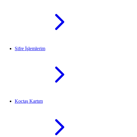
Şifre İşlemlerim
Koçtaş Kartım