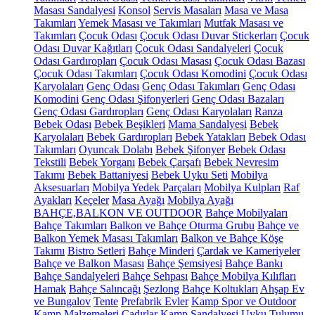
Masası Sandalyesi
Konsol
Servis Masaları
Masa ve Masa
Takımları
Yemek Masası ve Takımları
Mutfak Masası ve
Takımları
Çocuk Odası
Çocuk Odası Duvar Stickerları
Çocuk
Odası Duvar Kağıtları
Çocuk Odası Sandalyeleri
Çocuk
Odası Gardıropları
Çocuk Odası Masası
Çocuk Odası Bazası
Çocuk Odası Takımları
Çocuk Odası Komodini
Çocuk Odası
Karyolaları
Genç Odası
Genç Odası Takımları
Genç Odası
Komodini
Genç Odası Şifonyerleri
Genç Odası Bazaları
Genç Odası Gardıropları
Genç Odası Karyolaları
Ranza
Bebek Odası
Bebek Beşikleri
Mama Sandalyesi
Bebek
Karyolaları
Bebek Gardıropları
Bebek Yatakları
Bebek Odası
Takımları
Oyuncak Dolabı
Bebek Şifonyer
Bebek Odası
Tekstili
Bebek Yorganı
Bebek Çarşafı
Bebek Nevresim
Takımı
Bebek Battaniyesi
Bebek Uyku Seti
Mobilya
Aksesuarları
Mobilya Yedek Parçaları
Mobilya Kulpları
Raf
Ayakları
Keçeler
Masa Ayağı
Mobilya Ayağı
BAHÇE,BALKON VE OUTDOOR
Bahçe Mobilyaları
Bahçe Takımları
Balkon ve Bahçe Oturma Grubu
Bahçe ve
Balkon Yemek Masası Takımları
Balkon ve Bahçe Köşe
Takımı
Bistro Setleri
Bahçe Minderi
Çardak ve Kameriyeler
Bahçe ve Balkon Masası
Bahçe Şemsiyesi
Bahçe Bankı
Bahçe Sandalyeleri
Bahçe Sehpası
Bahçe Mobilya Kılıfları
Hamak
Bahçe Salıncağı
Şezlong
Bahçe Koltukları
Ahşap Ev
ve Bungalov
Tente
Prefabrik Evler
Kamp Spor ve Outdoor
Kamp Malzemeleri
Çadırlar
Kamp Sandalyesi
Uyku Tulumu