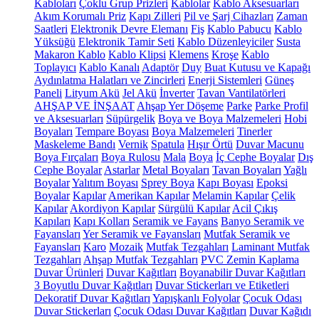
Kabloları
Çoklu Grup Prizleri
Kablolar
Kablo Aksesuarları
Akım Korumalı Priz
Kapı Zilleri
Pil ve Şarj Cihazları
Zaman
Saatleri
Elektronik Devre Elemanı
Fiş
Kablo Pabucu
Kablo
Yüksüğü
Elektronik Tamir Seti
Kablo Düzenleyiciler
Susta
Makaron Kablo
Kablo Klipsi
Klemens
Kroşe
Kablo
Toplayıcı
Kablo Kanalı
Adaptör
Duy
Buat Kutusu ve Kapağı
Aydınlatma Halatları ve Zincirleri
Enerji Sistemleri
Güneş
Paneli
Lityum Akü
Jel Akü
İnverter
Tavan Vantilatörleri
AHŞAP VE İNŞAAT
Ahşap Yer Döşeme
Parke
Parke Profil
ve Aksesuarları
Süpürgelik
Boya ve Boya Malzemeleri
Hobi
Boyaları
Tempare Boyası
Boya Malzemeleri
Tinerler
Maskeleme Bandı
Vernik
Spatula
Hışır Örtü
Duvar Macunu
Boya Fırçaları
Boya Rulosu
Mala
Boya
İç Cephe Boyalar
Dış
Cephe Boyalar
Astarlar
Metal Boyaları
Tavan Boyaları
Yağlı
Boyalar
Yalıtım Boyası
Sprey Boya
Kapı Boyası
Epoksi
Boyalar
Kapılar
Amerikan Kapılar
Melamin Kapılar
Çelik
Kapılar
Akordiyon Kapılar
Sürgülü Kapılar
Acil Çıkış
Kapıları
Kapı Kolları
Seramik ve Fayans
Banyo Seramik ve
Fayansları
Yer Seramik ve Fayansları
Mutfak Seramik ve
Fayansları
Karo
Mozaik
Mutfak Tezgahları
Laminant Mutfak
Tezgahları
Ahşap Mutfak Tezgahları
PVC Zemin Kaplama
Duvar Ürünleri
Duvar Kağıtları
Boyanabilir Duvar Kağıtları
3 Boyutlu Duvar Kağıtları
Duvar Stickerları ve Etiketleri
Dekoratif Duvar Kağıtları
Yapışkanlı Folyolar
Çocuk Odası
Duvar Stickerları
Çocuk Odası Duvar Kağıtları
Duvar Kağıdı