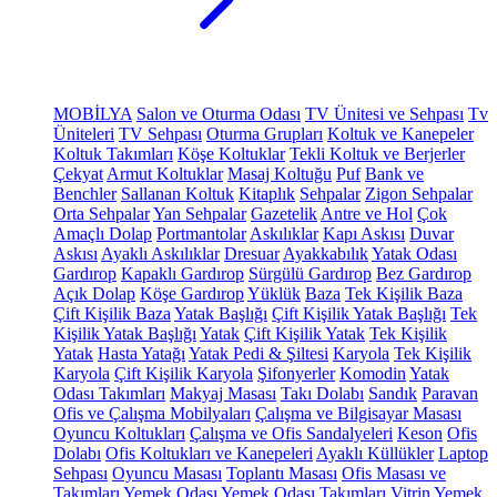
MOBİLYA
Salon ve Oturma Odası
TV Ünitesi ve Sehpası
Tv
Üniteleri
TV Sehpası
Oturma Grupları
Koltuk ve Kanepeler
Koltuk Takımları
Köşe Koltuklar
Tekli Koltuk ve Berjerler
Çekyat
Armut Koltuklar
Masaj Koltuğu
Puf
Bank ve
Benchler
Sallanan Koltuk
Kitaplık
Sehpalar
Zigon Sehpalar
Orta Sehpalar
Yan Sehpalar
Gazetelik
Antre ve Hol
Çok
Amaçlı Dolap
Portmantolar
Askılıklar
Kapı Askısı
Duvar
Askısı
Ayaklı Askılıklar
Dresuar
Ayakkabılık
Yatak Odası
Gardırop
Kapaklı Gardırop
Sürgülü Gardırop
Bez Gardırop
Açık Dolap
Köşe Gardırop
Yüklük
Baza
Tek Kişilik Baza
Çift Kişilik Baza
Yatak Başlığı
Çift Kişilik Yatak Başlığı
Tek
Kişilik Yatak Başlığı
Yatak
Çift Kişilik Yatak
Tek Kişilik
Yatak
Hasta Yatağı
Yatak Pedi & Şiltesi
Karyola
Tek Kişilik
Karyola
Çift Kişilik Karyola
Şifonyerler
Komodin
Yatak
Odası Takımları
Makyaj Masası
Takı Dolabı
Sandık
Paravan
Ofis ve Çalışma Mobilyaları
Çalışma ve Bilgisayar Masası
Oyuncu Koltukları
Çalışma ve Ofis Sandalyeleri
Keson
Ofis
Dolabı
Ofis Koltukları ve Kanepeleri
Ayaklı Küllükler
Laptop
Sehpası
Oyuncu Masası
Toplantı Masası
Ofis Masası ve
Takımları
Yemek Odası
Yemek Odası Takımları
Vitrin
Yemek