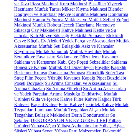
ve Tava
Pizza Makinesi
Krep Makinesi
Basküller
Yiyecek
Hazırlama
Mutfak Tartısı
Mikser
Kıyma Makinesi
Blender
Doğrayıcı ve Rondolar
Meyve Kurutma Makinesi
Dondurma
Makinesi
Hamur Yoğurma Makinesi ve Mutfak Şefleri
Yoğurt
Makinesi
Mutfak Robotu
İçecek Hazırlama
Narenciye
Sıkacağı
Çay Makineleri
Kahve Makinesi
Kettle ve Su
Isıtıcılar
Katı Meyve Sıkacağı
Elektrikli Semaver
Elektrikli
Cezve
Küçük Ev Aletleri Yedek Parça ve Aksesuarları
Mutfak
Aksesuarları
Mutfak Seti
Bulaşıklık
Askı ve Kancalar
Kaydırmaz
Mutfak Sabunluk
Mutfak Havluluk
Mutfak
Seramik ve Fayansları
Saklama ve Düzenleme
Kavanoz
Saklama ve Karıştırma Kabı
Çöp Poşeti
Sebzelikler
Saklama
Bonesi ve Kapağı
Mutfak Raf Düzenleyici
Poşetlik
Kaşıklık
Beslenme Kutusu
Damacana Pompası
Ekmeklik
Sefer Tası
Streç Film
Peçete Yüzüğü
Kavanoz Kapağı
Pipet
Buzdolabı
Poşeti
Doypack
Su Arıtma Cihazları ve Aksesuarları
Su
Arıtma Cihazları
Su Arıtma Filtreleri
Su Arıtma Aksesuarları
ve Yedek Parçaları
Arıtma Musluğu
Endüstriyel Mutfak
Ürünleri
Gıda ve İçecek
Kahve
Filtre Kahve Kağıdı
Türk
Kahvesi
Kapsül Kahve
Filtre Kahve
Çekirdek Kahve
Mutfak
Tezgahları
Laminant Mutfak Tezgahları
Ahşap Mutfak
Tezgahları
Bulaşık Makineleri
Derin Dondurucular
Su
Sebilleri
DEKORASYON VE EV GEREÇLERİ
Yılbaşı
Ürünleri
Yılbaşı Ağacı
Yılbaşı Aydınlatmaları
Yılbaşı Ağacı
Süsleri
Yılbaşı Sepeti
Yılbaşı Parti Malzemeleri
Dekoratif