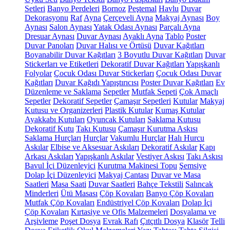
Setleri
Banyo Perdeleri
Bornoz
Peştemal
Havlu
Duvar
Dekorasyonu
Raf
Ayna
Çerçeveli Ayna
Makyaj Aynası
Boy
Aynası
Salon Aynası
Yatak Odası Aynası
Parçalı Ayna
Dresuar Aynası
Duvar Aynası
Ayaklı Ayna
Tablo
Poster
Duvar Panoları
Duvar Halısı ve Örtüsü
Duvar Kağıtları
Boyanabilir Duvar Kağıtları
3 Boyutlu Duvar Kağıtları
Duvar
Stickerları ve Etiketleri
Dekoratif Duvar Kağıtları
Yapışkanlı
Folyolar
Çocuk Odası Duvar Stickerları
Çocuk Odası Duvar
Kağıtları
Duvar Kağıdı Yapıştırıcısı
Poster Duvar Kağıtları
Ev
Düzenleme ve Saklama
Sepetler
Mutfak Sepeti
Çok Amaçlı
Sepetler
Dekoratif Sepetler
Çamaşır Sepetleri
Kutular
Makyaj
Kutusu ve Organizerleri
Plastik Kutular
Kumaş Kutular
Ayakkabı Kutuları
Oyuncak Kutuları
Saklama Kutusu
Dekoratif Kutu
Takı Kutusu
Çamaşır Kurutma Askısı
Saklama Hurçları
Hurçlar
Vakumlu Hurçlar
Halı Hurcu
Askılar
Elbise ve Aksesuar Askıları
Dekoratif Askılar
Kapı
Arkası Askıları
Yapışkanlı Askılar
Vestiyer Askısı
Takı Askısı
Bavul İçi Düzenleyici
Kurutma Makinesi Topu
Şemsiye
Dolap İçi Düzenleyici
Makyaj Çantası
Duvar ve Masa
Saatleri
Masa Saati
Duvar Saatleri
Bahçe Tekstili
Salıncak
Minderleri
Ütü Masası
Çöp Kovaları
Banyo Çöp Kovaları
Mutfak Çöp Kovaları
Endüstriyel Çöp Kovaları
Dolap İçi
Çöp Kovaları
Kırtasiye ve Ofis Malzemeleri
Dosyalama ve
Arşivleme
Poşet Dosya
Evrak Rafı
Çıtçıtlı Dosya
Klasör
Telli