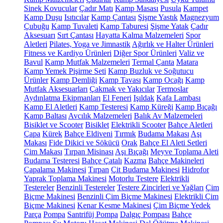
Sinek Kovucular
Çadır Matı
Kamp Masası
Pusula
Kampet
Kamp Duşu
Isıtıcılar
Kamp Çantası
Şişme Yastık
Magnezyum
Çubuğu
Kamp Tuvaleti
Kamp Taburesi
Şişme Yatak
Çadır
Aksesuarı
Sırt Çantası
Hayatta Kalma Malzemeleri
Spor
Aletleri
Pilates, Yoga ve Jimnastik
Ağırlık ve Halter Ürünleri
Fitness ve Kardiyo Ürünleri
Diğer Spor Ürünleri
Valiz ve
Bavul
Kamp Mutfak Malzemeleri
Termal Çanta
Matara
Kamp Yemek Pişirme Seti
Kamp Buzluk ve Soğutucu
Ürünler
Kamp Demliği
Kamp Tavası
Kamp Ocağı
Kamp
Mutfak Aksesuarları
Çakmak ve Yakıcılar
Termoslar
Aydınlatma Ekipmanları
El Feneri
Işıldak
Kafa Lambası
Kamp El Aletleri
Kamp Testeresi
Kamp Küreği
Kamp Bıçağı
Kamp Baltası
Avcılık Malzemeleri
Balık Av Malzemeleri
Bisiklet ve Scooter
Bisiklet
Elektrikli Scooter
Bahçe Aletleri
Çapa
Kürek
Bahçe Eldiveni
Tırmık
Budama Makası
Aşı
Makası
Fide Dikici ve Sökücü
Orak
Bahçe El Aleti Setleri
Çim Makası
Tırpan Misinası
Aşı Bıçağı
Meyve Toplama Aleti
Budama Testeresi
Bahçe Çatalı
Kazma
Bahçe Makineleri
Çapalama Makinesi
Tırpan
Çit Budama Makinesi
Hidrofor
Yaprak Toplama Makinesi
Motorlu Testere
Elektrikli
Testereler
Benzinli Testereler
Testere Zincirleri ve Yağları
Çim
Biçme Makinesi
Benzinli Çim Biçme Makinesi
Elektrikli Çim
Biçme Makinesi
Kenar Kesme Makinesi
Çim Biçme Yedek
Parça
Pompa
Santrifüj Pompa
Dalgıç Pompası
Bahçe