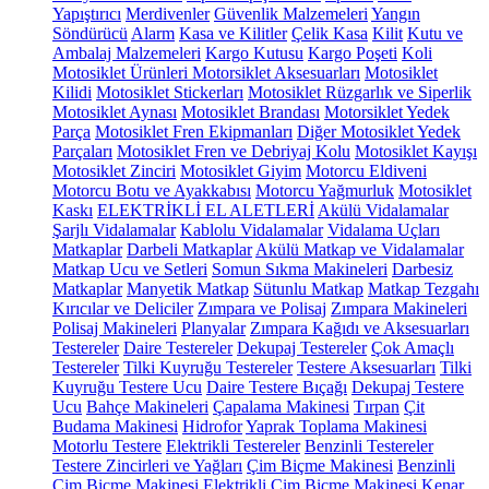
Yapıştırıcı
Merdivenler
Güvenlik Malzemeleri
Yangın
Söndürücü
Alarm
Kasa ve Kilitler
Çelik Kasa
Kilit
Kutu ve
Ambalaj Malzemeleri
Kargo Kutusu
Kargo Poşeti
Koli
Motosiklet Ürünleri
Motorsiklet Aksesuarları
Motosiklet
Kilidi
Motosiklet Stickerları
Motosiklet Rüzgarlık ve Siperlik
Motosiklet Aynası
Motosiklet Brandası
Motorsiklet Yedek
Parça
Motosiklet Fren Ekipmanları
Diğer Motosiklet Yedek
Parçaları
Motosiklet Fren ve Debriyaj Kolu
Motosiklet Kayışı
Motosiklet Zinciri
Motosiklet Giyim
Motorcu Eldiveni
Motorcu Botu ve Ayakkabısı
Motorcu Yağmurluk
Motosiklet
Kaskı
ELEKTRİKLİ EL ALETLERİ
Akülü Vidalamalar
Şarjlı Vidalamalar
Kablolu Vidalamalar
Vidalama Uçları
Matkaplar
Darbeli Matkaplar
Akülü Matkap ve Vidalamalar
Matkap Ucu ve Setleri
Somun Sıkma Makineleri
Darbesiz
Matkaplar
Manyetik Matkap
Sütunlu Matkap
Matkap Tezgahı
Kırıcılar ve Deliciler
Zımpara ve Polisaj
Zımpara Makineleri
Polisaj Makineleri
Planyalar
Zımpara Kağıdı ve Aksesuarları
Testereler
Daire Testereler
Dekupaj Testereler
Çok Amaçlı
Testereler
Tilki Kuyruğu Testereler
Testere Aksesuarları
Tilki
Kuyruğu Testere Ucu
Daire Testere Bıçağı
Dekupaj Testere
Ucu
Bahçe Makineleri
Çapalama Makinesi
Tırpan
Çit
Budama Makinesi
Hidrofor
Yaprak Toplama Makinesi
Motorlu Testere
Elektrikli Testereler
Benzinli Testereler
Testere Zincirleri ve Yağları
Çim Biçme Makinesi
Benzinli
Çim Biçme Makinesi
Elektrikli Çim Biçme Makinesi
Kenar