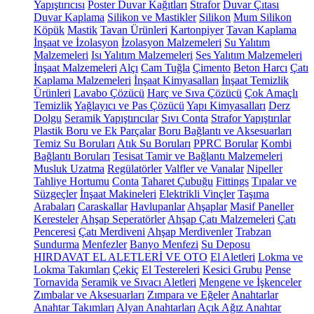
Yapıştırıcısı
Poster Duvar Kağıtları
Strafor
Duvar Çıtası
Duvar Kaplama
Silikon ve Mastikler
Silikon
Mum Silikon
Köpük
Mastik
Tavan Ürünleri
Kartonpiyer
Tavan Kaplama
İnşaat ve İzolasyon
İzolasyon Malzemeleri
Su Yalıtım
Malzemeleri
Isı Yalıtım Malzemeleri
Ses Yalıtım Malzemeleri
İnşaat Malzemeleri
Alçı
Cam Tuğla
Çimento
Beton Harcı
Çatı
Kaplama Malzemeleri
İnşaat Kimyasalları
İnşaat Temizlik
Ürünleri
Lavabo Çözücü
Harç ve Sıva Çözücü
Çok Amaçlı
Temizlik
Yağlayıcı ve Pas Çözücü
Yapı Kimyasalları
Derz
Dolgu
Seramik Yapıştırıcılar
Sıvı Conta
Strafor Yapıştırılar
Plastik Boru ve Ek Parçalar
Boru Bağlantı ve Aksesuarları
Temiz Su Boruları
Atık Su Boruları
PPRC Borular
Kombi
Bağlantı Boruları
Tesisat Tamir ve Bağlantı Malzemeleri
Musluk Uzatma
Regülatörler
Valfler ve Vanalar
Nipeller
Tahliye Hortumu
Conta
Taharet Çubuğu
Fittings
Tıpalar ve
Süzgeçler
İnşaat Makineleri
Elektrikli Vinçler
Taşıma
Arabaları
Caraskallar
Havlupanlar
Ahşaplar
Masif Paneller
Keresteler
Ahşap Seperatörler
Ahşap Çatı Malzemeleri
Çatı
Penceresi
Çatı Merdiveni
Ahşap Merdivenler
Trabzan
Sundurma
Menfezler
Banyo Menfezi
Su Deposu
HIRDAVAT EL ALETLERİ VE OTO
El Aletleri
Lokma ve
Lokma Takımları
Çekiç
El Testereleri
Kesici Grubu
Pense
Tornavida
Seramik ve Sıvacı Aletleri
Mengene ve İşkenceler
Zımbalar ve Aksesuarları
Zımpara ve Eğeler
Anahtarlar
Anahtar Takımları
Alyan Anahtarları
Açık Ağız Anahtar