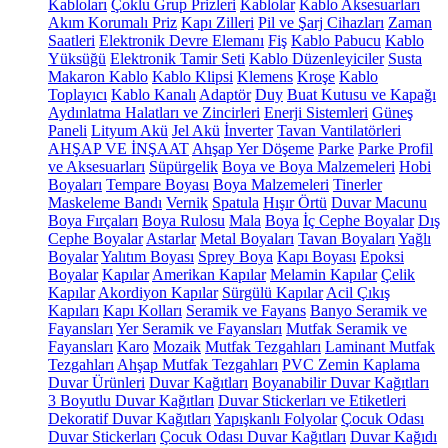
Kabloları
Çoklu Grup Prizleri
Kablolar
Kablo Aksesuarları
Akım Korumalı Priz
Kapı Zilleri
Pil ve Şarj Cihazları
Zaman
Saatleri
Elektronik Devre Elemanı
Fiş
Kablo Pabucu
Kablo
Yüksüğü
Elektronik Tamir Seti
Kablo Düzenleyiciler
Susta
Makaron Kablo
Kablo Klipsi
Klemens
Kroşe
Kablo
Toplayıcı
Kablo Kanalı
Adaptör
Duy
Buat Kutusu ve Kapağı
Aydınlatma Halatları ve Zincirleri
Enerji Sistemleri
Güneş
Paneli
Lityum Akü
Jel Akü
İnverter
Tavan Vantilatörleri
AHŞAP VE İNŞAAT
Ahşap Yer Döşeme
Parke
Parke Profil
ve Aksesuarları
Süpürgelik
Boya ve Boya Malzemeleri
Hobi
Boyaları
Tempare Boyası
Boya Malzemeleri
Tinerler
Maskeleme Bandı
Vernik
Spatula
Hışır Örtü
Duvar Macunu
Boya Fırçaları
Boya Rulosu
Mala
Boya
İç Cephe Boyalar
Dış
Cephe Boyalar
Astarlar
Metal Boyaları
Tavan Boyaları
Yağlı
Boyalar
Yalıtım Boyası
Sprey Boya
Kapı Boyası
Epoksi
Boyalar
Kapılar
Amerikan Kapılar
Melamin Kapılar
Çelik
Kapılar
Akordiyon Kapılar
Sürgülü Kapılar
Acil Çıkış
Kapıları
Kapı Kolları
Seramik ve Fayans
Banyo Seramik ve
Fayansları
Yer Seramik ve Fayansları
Mutfak Seramik ve
Fayansları
Karo
Mozaik
Mutfak Tezgahları
Laminant Mutfak
Tezgahları
Ahşap Mutfak Tezgahları
PVC Zemin Kaplama
Duvar Ürünleri
Duvar Kağıtları
Boyanabilir Duvar Kağıtları
3 Boyutlu Duvar Kağıtları
Duvar Stickerları ve Etiketleri
Dekoratif Duvar Kağıtları
Yapışkanlı Folyolar
Çocuk Odası
Duvar Stickerları
Çocuk Odası Duvar Kağıtları
Duvar Kağıdı