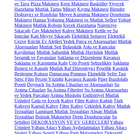
ve Tava
Pizza Makinesi
Krep Makinesi
Basküller
Yiyecek
Hazırlama
Mutfak Tartısı
Mikser
Kıyma Makinesi
Blender
Doğrayıcı ve Rondolar
Meyve Kurutma Makinesi
Dondurma
Makinesi
Hamur Yoğurma Makinesi ve Mutfak Şefleri
Yoğurt
Makinesi
Mutfak Robotu
İçecek Hazırlama
Narenciye
Sıkacağı
Çay Makineleri
Kahve Makinesi
Kettle ve Su
Isıtıcılar
Katı Meyve Sıkacağı
Elektrikli Semaver
Elektrikli
Cezve
Küçük Ev Aletleri Yedek Parça ve Aksesuarları
Mutfak
Aksesuarları
Mutfak Seti
Bulaşıklık
Askı ve Kancalar
Kaydırmaz
Mutfak Sabunluk
Mutfak Havluluk
Mutfak
Seramik ve Fayansları
Saklama ve Düzenleme
Kavanoz
Saklama ve Karıştırma Kabı
Çöp Poşeti
Sebzelikler
Saklama
Bonesi ve Kapağı
Mutfak Raf Düzenleyici
Poşetlik
Kaşıklık
Beslenme Kutusu
Damacana Pompası
Ekmeklik
Sefer Tası
Streç Film
Peçete Yüzüğü
Kavanoz Kapağı
Pipet
Buzdolabı
Poşeti
Doypack
Su Arıtma Cihazları ve Aksesuarları
Su
Arıtma Cihazları
Su Arıtma Filtreleri
Su Arıtma Aksesuarları
ve Yedek Parçaları
Arıtma Musluğu
Endüstriyel Mutfak
Ürünleri
Gıda ve İçecek
Kahve
Filtre Kahve Kağıdı
Türk
Kahvesi
Kapsül Kahve
Filtre Kahve
Çekirdek Kahve
Mutfak
Tezgahları
Laminant Mutfak Tezgahları
Ahşap Mutfak
Tezgahları
Bulaşık Makineleri
Derin Dondurucular
Su
Sebilleri
DEKORASYON VE EV GEREÇLERİ
Yılbaşı
Ürünleri
Yılbaşı Ağacı
Yılbaşı Aydınlatmaları
Yılbaşı Ağacı
Süsleri
Yılbaşı Sepeti
Yılbaşı Parti Malzemeleri
Dekoratif