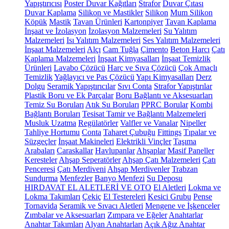
Yapıştırıcısı
Poster Duvar Kağıtları
Strafor
Duvar Çıtası
Duvar Kaplama
Silikon ve Mastikler
Silikon
Mum Silikon
Köpük
Mastik
Tavan Ürünleri
Kartonpiyer
Tavan Kaplama
İnşaat ve İzolasyon
İzolasyon Malzemeleri
Su Yalıtım
Malzemeleri
Isı Yalıtım Malzemeleri
Ses Yalıtım Malzemeleri
İnşaat Malzemeleri
Alçı
Cam Tuğla
Çimento
Beton Harcı
Çatı
Kaplama Malzemeleri
İnşaat Kimyasalları
İnşaat Temizlik
Ürünleri
Lavabo Çözücü
Harç ve Sıva Çözücü
Çok Amaçlı
Temizlik
Yağlayıcı ve Pas Çözücü
Yapı Kimyasalları
Derz
Dolgu
Seramik Yapıştırıcılar
Sıvı Conta
Strafor Yapıştırılar
Plastik Boru ve Ek Parçalar
Boru Bağlantı ve Aksesuarları
Temiz Su Boruları
Atık Su Boruları
PPRC Borular
Kombi
Bağlantı Boruları
Tesisat Tamir ve Bağlantı Malzemeleri
Musluk Uzatma
Regülatörler
Valfler ve Vanalar
Nipeller
Tahliye Hortumu
Conta
Taharet Çubuğu
Fittings
Tıpalar ve
Süzgeçler
İnşaat Makineleri
Elektrikli Vinçler
Taşıma
Arabaları
Caraskallar
Havlupanlar
Ahşaplar
Masif Paneller
Keresteler
Ahşap Seperatörler
Ahşap Çatı Malzemeleri
Çatı
Penceresi
Çatı Merdiveni
Ahşap Merdivenler
Trabzan
Sundurma
Menfezler
Banyo Menfezi
Su Deposu
HIRDAVAT EL ALETLERİ VE OTO
El Aletleri
Lokma ve
Lokma Takımları
Çekiç
El Testereleri
Kesici Grubu
Pense
Tornavida
Seramik ve Sıvacı Aletleri
Mengene ve İşkenceler
Zımbalar ve Aksesuarları
Zımpara ve Eğeler
Anahtarlar
Anahtar Takımları
Alyan Anahtarları
Açık Ağız Anahtar