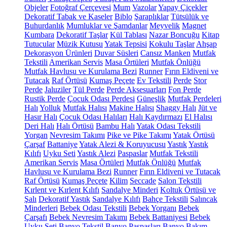
Objeler
Fotoğraf Çerçevesi
Mum
Vazolar
Yapay Çiçekler
Dekoratif Tabak ve Kaseler
Biblo
Şaraplıklar
Tütsülük ve
Buhurdanlık
Mumluklar ve Şamdanlar
Meyvelik
Magnet
Kumbara
Dekoratif Taşlar
Kül Tablası
Nazar Boncuğu
Kitap
Tutucular
Müzik Kutusu
Yatak Tepsisi
Kokulu Taşlar
Ahşap
Dekorasyon Ürünleri
Duvar Süsleri
Cansız Manken
Mutfak
Tekstili
Amerikan Servis
Masa Örtüleri
Mutfak Önlüğü
Mutfak Havlusu ve Kurulama Bezi
Runner
Fırın Eldiveni ve
Tutacak
Raf Örtüsü
Kumaş Peçete
Ev Tekstili
Perde
Stor
Perde
Jaluziler
Tül Perde
Perde Aksesuarları
Fon Perde
Rustik Perde
Çocuk Odası Perdesi
Güneşlik
Mutfak Perdeleri
Halı
Yolluk
Mutfak Halısı
Makine Halısı
Shaggy Halı
Jüt ve
Hasır Halı
Çocuk Odası Halıları
Halı Kaydırmazı
El Halısı
Deri Halı
Halı Örtüsü
Bambu Halı
Yatak Odası Tekstili
Yorgan
Nevresim Takımı
Pike ve Pike Takımı
Yatak Örtüsü
Çarşaf
Battaniye
Yatak Alezi & Koruyucusu
Yastık
Yastık
Kılıfı
Uyku Seti
Yastık Alezi
Paspaslar
Mutfak Tekstili
Amerikan Servis
Masa Örtüleri
Mutfak Önlüğü
Mutfak
Havlusu ve Kurulama Bezi
Runner
Fırın Eldiveni ve Tutacak
Raf Örtüsü
Kumaş Peçete
Kilim
Seccade
Salon Tekstili
Kırlent ve Kırlent Kılıfı
Sandalye Minderi
Koltuk Örtüsü ve
Şalı
Dekoratif Yastık
Sandalye Kılıfı
Bahçe Tekstili
Salıncak
Minderleri
Bebek Odası Tekstili
Bebek Yorganı
Bebek
Çarşafı
Bebek Nevresim Takımı
Bebek Battaniyesi
Bebek
Uyku Seti
Banyo Tekstil
Banyo Paspasları
Banyo Bakım