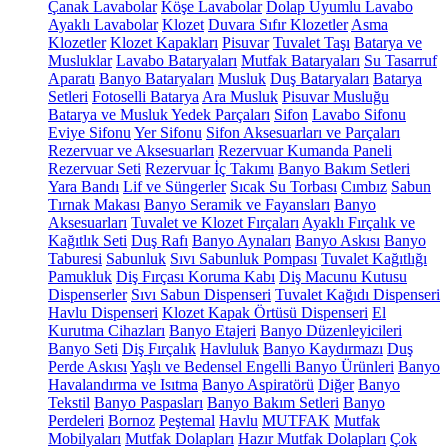
Çanak Lavabolar
Köşe Lavabolar
Dolap Uyumlu Lavabo
Ayaklı Lavabolar
Klozet
Duvara Sıfır Klozetler
Asma
Klozetler
Klozet Kapakları
Pisuvar
Tuvalet Taşı
Batarya ve
Musluklar
Lavabo Bataryaları
Mutfak Bataryaları
Su Tasarruf
Aparatı
Banyo Bataryaları
Musluk
Duş Bataryaları
Batarya
Setleri
Fotoselli Batarya
Ara Musluk
Pisuvar Musluğu
Batarya ve Musluk Yedek Parçaları
Sifon
Lavabo Sifonu
Eviye Sifonu
Yer Sifonu
Sifon Aksesuarları ve Parçaları
Rezervuar ve Aksesuarları
Rezervuar Kumanda Paneli
Rezervuar Seti
Rezervuar İç Takımı
Banyo Bakım Setleri
Yara Bandı
Lif ve Süngerler
Sıcak Su Torbası
Cımbız
Sabun
Tırnak Makası
Banyo Seramik ve Fayansları
Banyo
Aksesuarları
Tuvalet ve Klozet Fırçaları
Ayaklı Fırçalık ve
Kağıtlık Seti
Duş Rafı
Banyo Aynaları
Banyo Askısı
Banyo
Taburesi
Sabunluk
Sıvı Sabunluk Pompası
Tuvalet Kağıtlığı
Pamukluk
Diş Fırçası Koruma Kabı
Diş Macunu Kutusu
Dispenserler
Sıvı Sabun Dispenseri
Tuvalet Kağıdı Dispenseri
Havlu Dispenseri
Klozet Kapak Örtüsü Dispenseri
El
Kurutma Cihazları
Banyo Etajeri
Banyo Düzenleyicileri
Banyo Seti
Diş Fırçalık
Havluluk
Banyo Kaydırmazı
Duş
Perde Askısı
Yaşlı ve Bedensel Engelli Banyo Ürünleri
Banyo
Havalandırma ve Isıtma
Banyo Aspiratörü
Diğer
Banyo
Tekstil
Banyo Paspasları
Banyo Bakım Setleri
Banyo
Perdeleri
Bornoz
Peştemal
Havlu
MUTFAK
Mutfak
Mobilyaları
Mutfak Dolapları
Hazır Mutfak Dolapları
Çok