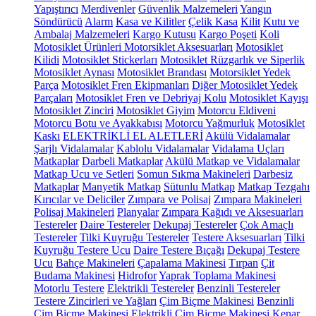
Yapıştırıcı
Merdivenler
Güvenlik Malzemeleri
Yangın
Söndürücü
Alarm
Kasa ve Kilitler
Çelik Kasa
Kilit
Kutu ve
Ambalaj Malzemeleri
Kargo Kutusu
Kargo Poşeti
Koli
Motosiklet Ürünleri
Motorsiklet Aksesuarları
Motosiklet
Kilidi
Motosiklet Stickerları
Motosiklet Rüzgarlık ve Siperlik
Motosiklet Aynası
Motosiklet Brandası
Motorsiklet Yedek
Parça
Motosiklet Fren Ekipmanları
Diğer Motosiklet Yedek
Parçaları
Motosiklet Fren ve Debriyaj Kolu
Motosiklet Kayışı
Motosiklet Zinciri
Motosiklet Giyim
Motorcu Eldiveni
Motorcu Botu ve Ayakkabısı
Motorcu Yağmurluk
Motosiklet
Kaskı
ELEKTRİKLİ EL ALETLERİ
Akülü Vidalamalar
Şarjlı Vidalamalar
Kablolu Vidalamalar
Vidalama Uçları
Matkaplar
Darbeli Matkaplar
Akülü Matkap ve Vidalamalar
Matkap Ucu ve Setleri
Somun Sıkma Makineleri
Darbesiz
Matkaplar
Manyetik Matkap
Sütunlu Matkap
Matkap Tezgahı
Kırıcılar ve Deliciler
Zımpara ve Polisaj
Zımpara Makineleri
Polisaj Makineleri
Planyalar
Zımpara Kağıdı ve Aksesuarları
Testereler
Daire Testereler
Dekupaj Testereler
Çok Amaçlı
Testereler
Tilki Kuyruğu Testereler
Testere Aksesuarları
Tilki
Kuyruğu Testere Ucu
Daire Testere Bıçağı
Dekupaj Testere
Ucu
Bahçe Makineleri
Çapalama Makinesi
Tırpan
Çit
Budama Makinesi
Hidrofor
Yaprak Toplama Makinesi
Motorlu Testere
Elektrikli Testereler
Benzinli Testereler
Testere Zincirleri ve Yağları
Çim Biçme Makinesi
Benzinli
Çim Biçme Makinesi
Elektrikli Çim Biçme Makinesi
Kenar