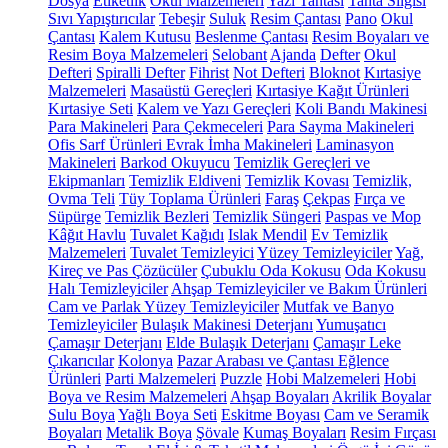
Dosya
Etiketlik
Okul Malzemeleri
Yazı Tahtası
Tahta Silgisi
Sıvı Yapıştırıcılar
Tebeşir
Suluk
Resim Çantası
Pano
Okul
Çantası
Kalem Kutusu
Beslenme Çantası
Resim Boyaları ve
Resim Boya Malzemeleri
Selobant
Ajanda
Defter
Okul
Defteri
Spiralli Defter
Fihrist
Not Defteri
Bloknot
Kırtasiye
Malzemeleri
Masaüstü Gereçleri
Kırtasiye Kağıt Ürünleri
Kırtasiye Seti
Kalem ve Yazı Gereçleri
Koli Bandı Makinesi
Para Makineleri
Para Çekmeceleri
Para Sayma Makineleri
Ofis Sarf Ürünleri
Evrak İmha Makineleri
Laminasyon
Makineleri
Barkod Okuyucu
Temizlik Gereçleri ve
Ekipmanları
Temizlik Eldiveni
Temizlik Kovası
Temizlik,
Ovma Teli
Tüy Toplama Ürünleri
Faraş
Çekpas
Fırça ve
Süpürge
Temizlik Bezleri
Temizlik Süngeri
Paspas ve Mop
Kâğıt Havlu
Tuvalet Kağıdı
Islak Mendil
Ev Temizlik
Malzemeleri
Tuvalet Temizleyici
Yüzey Temizleyiciler
Yağ,
Kireç ve Pas Çözücüler
Çubuklu Oda Kokusu
Oda Kokusu
Halı Temizleyiciler
Ahşap Temizleyiciler ve Bakım Ürünleri
Cam ve Parlak Yüzey Temizleyiciler
Mutfak ve Banyo
Temizleyiciler
Bulaşık Makinesi Deterjanı
Yumuşatıcı
Çamaşır Deterjanı
Elde Bulaşık Deterjanı
Çamaşır Leke
Çıkarıcılar
Kolonya
Pazar Arabası ve Çantası
Eğlence
Ürünleri
Parti Malzemeleri
Puzzle
Hobi Malzemeleri
Hobi
Boya ve Resim Malzemeleri
Ahşap Boyaları
Akrilik Boyalar
Sulu Boya
Yağlı Boya Seti
Eskitme Boyası
Cam ve Seramik
Boyaları
Metalik Boya
Şövale
Kumaş Boyaları
Resim Fırçası