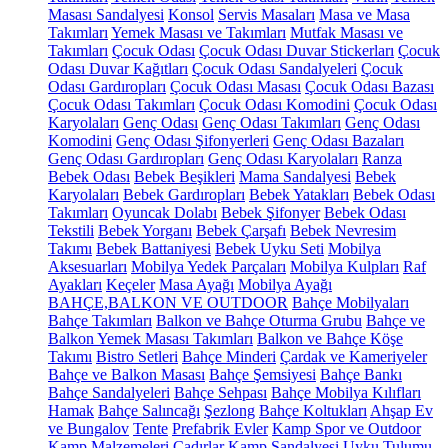
Masası Sandalyesi
Konsol
Servis Masaları
Masa ve Masa
Takımları
Yemek Masası ve Takımları
Mutfak Masası ve
Takımları
Çocuk Odası
Çocuk Odası Duvar Stickerları
Çocuk
Odası Duvar Kağıtları
Çocuk Odası Sandalyeleri
Çocuk
Odası Gardıropları
Çocuk Odası Masası
Çocuk Odası Bazası
Çocuk Odası Takımları
Çocuk Odası Komodini
Çocuk Odası
Karyolaları
Genç Odası
Genç Odası Takımları
Genç Odası
Komodini
Genç Odası Şifonyerleri
Genç Odası Bazaları
Genç Odası Gardıropları
Genç Odası Karyolaları
Ranza
Bebek Odası
Bebek Beşikleri
Mama Sandalyesi
Bebek
Karyolaları
Bebek Gardıropları
Bebek Yatakları
Bebek Odası
Takımları
Oyuncak Dolabı
Bebek Şifonyer
Bebek Odası
Tekstili
Bebek Yorganı
Bebek Çarşafı
Bebek Nevresim
Takımı
Bebek Battaniyesi
Bebek Uyku Seti
Mobilya
Aksesuarları
Mobilya Yedek Parçaları
Mobilya Kulpları
Raf
Ayakları
Keçeler
Masa Ayağı
Mobilya Ayağı
BAHÇE,BALKON VE OUTDOOR
Bahçe Mobilyaları
Bahçe Takımları
Balkon ve Bahçe Oturma Grubu
Bahçe ve
Balkon Yemek Masası Takımları
Balkon ve Bahçe Köşe
Takımı
Bistro Setleri
Bahçe Minderi
Çardak ve Kameriyeler
Bahçe ve Balkon Masası
Bahçe Şemsiyesi
Bahçe Bankı
Bahçe Sandalyeleri
Bahçe Sehpası
Bahçe Mobilya Kılıfları
Hamak
Bahçe Salıncağı
Şezlong
Bahçe Koltukları
Ahşap Ev
ve Bungalov
Tente
Prefabrik Evler
Kamp Spor ve Outdoor
Kamp Malzemeleri
Çadırlar
Kamp Sandalyesi
Uyku Tulumu