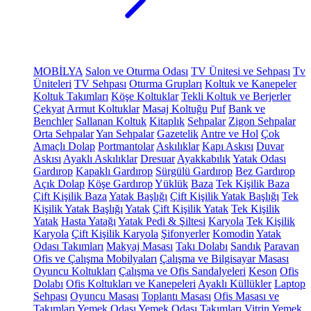
MOBİLYA
Salon ve Oturma Odası
TV Ünitesi ve Sehpası
Tv
Üniteleri
TV Sehpası
Oturma Grupları
Koltuk ve Kanepeler
Koltuk Takımları
Köşe Koltuklar
Tekli Koltuk ve Berjerler
Çekyat
Armut Koltuklar
Masaj Koltuğu
Puf
Bank ve
Benchler
Sallanan Koltuk
Kitaplık
Sehpalar
Zigon Sehpalar
Orta Sehpalar
Yan Sehpalar
Gazetelik
Antre ve Hol
Çok
Amaçlı Dolap
Portmantolar
Askılıklar
Kapı Askısı
Duvar
Askısı
Ayaklı Askılıklar
Dresuar
Ayakkabılık
Yatak Odası
Gardırop
Kapaklı Gardırop
Sürgülü Gardırop
Bez Gardırop
Açık Dolap
Köşe Gardırop
Yüklük
Baza
Tek Kişilik Baza
Çift Kişilik Baza
Yatak Başlığı
Çift Kişilik Yatak Başlığı
Tek
Kişilik Yatak Başlığı
Yatak
Çift Kişilik Yatak
Tek Kişilik
Yatak
Hasta Yatağı
Yatak Pedi & Şiltesi
Karyola
Tek Kişilik
Karyola
Çift Kişilik Karyola
Şifonyerler
Komodin
Yatak
Odası Takımları
Makyaj Masası
Takı Dolabı
Sandık
Paravan
Ofis ve Çalışma Mobilyaları
Çalışma ve Bilgisayar Masası
Oyuncu Koltukları
Çalışma ve Ofis Sandalyeleri
Keson
Ofis
Dolabı
Ofis Koltukları ve Kanepeleri
Ayaklı Küllükler
Laptop
Sehpası
Oyuncu Masası
Toplantı Masası
Ofis Masası ve
Takımları
Yemek Odası
Yemek Odası Takımları
Vitrin
Yemek