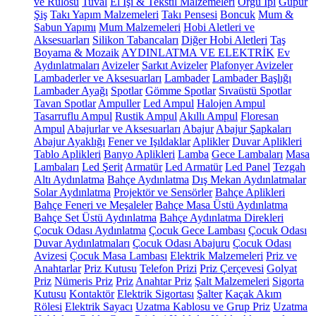
ve Rulosu
Tuval
El İşi & Tekstil Malzemeleri
Örgü İpi
Güpür
Şiş
Takı Yapım Malzemeleri
Takı Pensesi
Boncuk
Mum &
Sabun Yapımı
Mum Malzemeleri
Hobi Aletleri ve
Aksesuarları
Silikon Tabancaları
Diğer Hobi Aletleri
Taş
Boyama & Mozaik
AYDINLATMA VE ELEKTRİK
Ev
Aydınlatmaları
Avizeler
Sarkıt Avizeler
Plafonyer Avizeler
Lambaderler ve Aksesuarları
Lambader
Lambader Başlığı
Lambader Ayağı
Spotlar
Gömme Spotlar
Sıvaüstü Spotlar
Tavan Spotlar
Ampuller
Led Ampul
Halojen Ampul
Tasarruflu Ampul
Rustik Ampul
Akıllı Ampul
Floresan
Ampul
Abajurlar ve Aksesuarları
Abajur
Abajur Şapkaları
Abajur Ayaklığı
Fener ve Işıldaklar
Aplikler
Duvar Aplikleri
Tablo Aplikleri
Banyo Aplikleri
Lamba
Gece Lambaları
Masa
Lambaları
Led Şerit
Armatür
Led Armatür
Led Panel
Tezgah
Altı Aydınlatma
Bahçe Aydınlatma
Dış Mekan Aydınlatmalar
Solar Aydınlatma
Projektör ve Sensörler
Bahçe Aplikleri
Bahçe Feneri ve Meşaleler
Bahçe Masa Üstü Aydınlatma
Bahçe Set Üstü Aydınlatma
Bahçe Aydınlatma Direkleri
Çocuk Odası Aydınlatma
Çocuk Gece Lambası
Çocuk Odası
Duvar Aydınlatmaları
Çocuk Odası Abajuru
Çocuk Odası
Avizesi
Çocuk Masa Lambası
Elektrik Malzemeleri
Priz ve
Anahtarlar
Priz Kutusu
Telefon Prizi
Priz Çerçevesi
Golyat
Priz
Nümeris Priz
Priz
Anahtar Priz
Şalt Malzemeleri
Sigorta
Kutusu
Kontaktör
Elektrik Sigortası
Şalter
Kaçak Akım
Rölesi
Elektrik Sayacı
Uzatma Kablosu ve Grup Priz
Uzatma