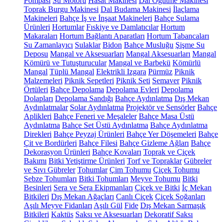
Pompası
Su Motoru
Hasat Makinesi
Dal Öğütme Makinesi
Toprak Burgu Makinesi
Dal Budama Makinesi
İlaçlama
Makineleri
Bahçe İş ve İnşaat Makineleri
Bahçe Sulama
Ürünleri
Hortumlar
Fıskiye ve Damlatıcılar
Hortum
Makaraları
Hortum Bağlantı Aparatları
Hortum Tabancaları
Su Zamanlayıcı
Sulaklar
Bidon
Bahçe Musluğu
Şişme Su
Deposu
Mangal ve Aksesuarları
Mangal Aksesuarları
Mangal
Kömürü ve Tutuşturucular
Mangal ve Barbekü
Kömürlü
Mangal
Tüplü Mangal
Elektrikli Izgara
Pürmüz
Piknik
Malzemeleri
Piknik Sepetleri
Piknik Seti
Semaver
Piknik
Örtüleri
Bahçe Depolama
Depolama Evleri
Depolama
Dolapları
Depolama Sandığı
Bahçe Aydınlatma
Dış Mekan
Aydınlatmalar
Solar Aydınlatma
Projektör ve Sensörler
Bahçe
Aplikleri
Bahçe Feneri ve Meşaleler
Bahçe Masa Üstü
Aydınlatma
Bahçe Set Üstü Aydınlatma
Bahçe Aydınlatma
Direkleri
Bahçe Peyzaj Ürünleri
Bahçe Yer Döşemeleri
Bahçe
Çit ve Bordürleri
Bahçe Filesi
Bahçe Gizleme Ağları
Bahçe
Dekorasyon Ürünleri
Bahçe Kovaları
Toprak ve Çiçek
Bakımı
Bitki Yetiştirme Ürünleri
Torf ve Topraklar
Gübreler
ve Sıvı Gübreler
Tohumlar
Çim Tohumu
Çiçek Tohumu
Sebze Tohumları
Bitki Tohumları
Meyve Tohumu
Bitki
Besinleri
Sera ve Sera Ekipmanları
Çiçek ve Bitki
İç Mekan
Bitkileri
Dış Mekan Ağaçları
Canlı Çiçek
Çiçek Soğanları
Aşılı Meyve Fidanları
Aşılı Gül
Fide
Dış Mekan Sarmaşık
Bitkileri
Kaktüs
Saksı ve Aksesuarları
Dekoratif Saksı