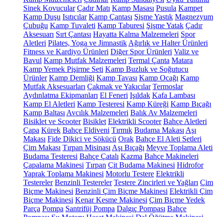
Sinek Kovucular
Çadır Matı
Kamp Masası
Pusula
Kampet
Kamp Duşu
Isıtıcılar
Kamp Çantası
Şişme Yastık
Magnezyum
Çubuğu
Kamp Tuvaleti
Kamp Taburesi
Şişme Yatak
Çadır
Aksesuarı
Sırt Çantası
Hayatta Kalma Malzemeleri
Spor
Aletleri
Pilates, Yoga ve Jimnastik
Ağırlık ve Halter Ürünleri
Fitness ve Kardiyo Ürünleri
Diğer Spor Ürünleri
Valiz ve
Bavul
Kamp Mutfak Malzemeleri
Termal Çanta
Matara
Kamp Yemek Pişirme Seti
Kamp Buzluk ve Soğutucu
Ürünler
Kamp Demliği
Kamp Tavası
Kamp Ocağı
Kamp
Mutfak Aksesuarları
Çakmak ve Yakıcılar
Termoslar
Aydınlatma Ekipmanları
El Feneri
Işıldak
Kafa Lambası
Kamp El Aletleri
Kamp Testeresi
Kamp Küreği
Kamp Bıçağı
Kamp Baltası
Avcılık Malzemeleri
Balık Av Malzemeleri
Bisiklet ve Scooter
Bisiklet
Elektrikli Scooter
Bahçe Aletleri
Çapa
Kürek
Bahçe Eldiveni
Tırmık
Budama Makası
Aşı
Makası
Fide Dikici ve Sökücü
Orak
Bahçe El Aleti Setleri
Çim Makası
Tırpan Misinası
Aşı Bıçağı
Meyve Toplama Aleti
Budama Testeresi
Bahçe Çatalı
Kazma
Bahçe Makineleri
Çapalama Makinesi
Tırpan
Çit Budama Makinesi
Hidrofor
Yaprak Toplama Makinesi
Motorlu Testere
Elektrikli
Testereler
Benzinli Testereler
Testere Zincirleri ve Yağları
Çim
Biçme Makinesi
Benzinli Çim Biçme Makinesi
Elektrikli Çim
Biçme Makinesi
Kenar Kesme Makinesi
Çim Biçme Yedek
Parça
Pompa
Santrifüj Pompa
Dalgıç Pompası
Bahçe