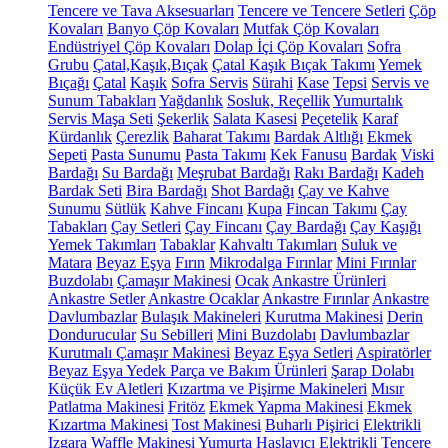
Tencere ve Tava Aksesuarları
Tencere ve Tencere Setleri
Çöp
Kovaları
Banyo Çöp Kovaları
Mutfak Çöp Kovaları
Endüstriyel Çöp Kovaları
Dolap İçi Çöp Kovaları
Sofra
Grubu
Çatal,Kaşık,Bıçak
Çatal Kaşık Bıçak Takımı
Yemek
Bıçağı
Çatal
Kaşık
Sofra Servis
Sürahi
Kase
Tepsi
Servis ve
Sunum Tabakları
Yağdanlık
Sosluk, Reçellik
Yumurtalık
Servis Maşa Seti
Şekerlik
Salata Kasesi
Peçetelik
Karaf
Kürdanlık
Çerezlik
Baharat Takımı
Bardak Altlığı
Ekmek
Sepeti
Pasta Sunumu
Pasta Takımı
Kek Fanusu
Bardak
Viski
Bardağı
Su Bardağı
Meşrubat Bardağı
Rakı Bardağı
Kadeh
Bardak Seti
Bira Bardağı
Shot Bardağı
Çay ve Kahve
Sunumu
Sütlük
Kahve Fincanı
Kupa
Fincan Takımı
Çay
Tabakları
Çay Setleri
Çay Fincanı
Çay Bardağı
Çay Kaşığı
Yemek Takımları
Tabaklar
Kahvaltı Takımları
Suluk ve
Matara
Beyaz Eşya
Fırın
Mikrodalga Fırınlar
Mini Fırınlar
Buzdolabı
Çamaşır Makinesi
Ocak
Ankastre Ürünleri
Ankastre Setler
Ankastre Ocaklar
Ankastre Fırınlar
Ankastre
Davlumbazlar
Bulaşık Makineleri
Kurutma Makinesi
Derin
Dondurucular
Su Sebilleri
Mini Buzdolabı
Davlumbazlar
Kurutmalı Çamaşır Makinesi
Beyaz Eşya Setleri
Aspiratörler
Beyaz Eşya Yedek Parça ve Bakım Ürünleri
Şarap Dolabı
Küçük Ev Aletleri
Kızartma ve Pişirme Makineleri
Mısır
Patlatma Makinesi
Fritöz
Ekmek Yapma Makinesi
Ekmek
Kızartma Makinesi
Tost Makinesi
Buharlı Pişirici
Elektrikli
Izgara
Waffle Makinesi
Yumurta Haşlayıcı
Elektrikli Tencere