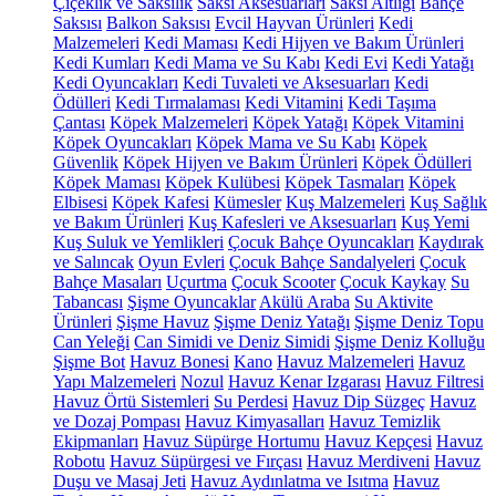
Çiçeklik ve Saksılık
Saksı Aksesuarları
Saksı Altlığı
Bahçe
Saksısı
Balkon Saksısı
Evcil Hayvan Ürünleri
Kedi
Malzemeleri
Kedi Maması
Kedi Hijyen ve Bakım Ürünleri
Kedi Kumları
Kedi Mama ve Su Kabı
Kedi Evi
Kedi Yatağı
Kedi Oyuncakları
Kedi Tuvaleti ve Aksesuarları
Kedi
Ödülleri
Kedi Tırmalaması
Kedi Vitamini
Kedi Taşıma
Çantası
Köpek Malzemeleri
Köpek Yatağı
Köpek Vitamini
Köpek Oyuncakları
Köpek Mama ve Su Kabı
Köpek
Güvenlik
Köpek Hijyen ve Bakım Ürünleri
Köpek Ödülleri
Köpek Maması
Köpek Kulübesi
Köpek Tasmaları
Köpek
Elbisesi
Köpek Kafesi
Kümesler
Kuş Malzemeleri
Kuş Sağlık
ve Bakım Ürünleri
Kuş Kafesleri ve Aksesuarları
Kuş Yemi
Kuş Suluk ve Yemlikleri
Çocuk Bahçe Oyuncakları
Kaydırak
ve Salıncak
Oyun Evleri
Çocuk Bahçe Sandalyeleri
Çocuk
Bahçe Masaları
Uçurtma
Çocuk Scooter
Çocuk Kaykay
Su
Tabancası
Şişme Oyuncaklar
Akülü Araba
Su Aktivite
Ürünleri
Şişme Havuz
Şişme Deniz Yatağı
Şişme Deniz Topu
Can Yeleği
Can Simidi ve Deniz Simidi
Şişme Deniz Kolluğu
Şişme Bot
Havuz Bonesi
Kano
Havuz Malzemeleri
Havuz
Yapı Malzemeleri
Nozul
Havuz Kenar Izgarası
Havuz Filtresi
Havuz Örtü Sistemleri
Su Perdesi
Havuz Dip Süzgeç
Havuz
ve Dozaj Pompası
Havuz Kimyasalları
Havuz Temizlik
Ekipmanları
Havuz Süpürge Hortumu
Havuz Kepçesi
Havuz
Robotu
Havuz Süpürgesi ve Fırçası
Havuz Merdiveni
Havuz
Duşu ve Masaj Jeti
Havuz Aydınlatma ve Isıtma
Havuz