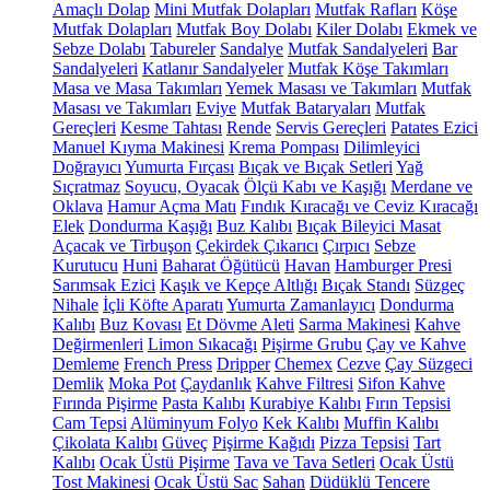
Amaçlı Dolap
Mini Mutfak Dolapları
Mutfak Rafları
Köşe
Mutfak Dolapları
Mutfak Boy Dolabı
Kiler Dolabı
Ekmek ve
Sebze Dolabı
Tabureler
Sandalye
Mutfak Sandalyeleri
Bar
Sandalyeleri
Katlanır Sandalyeler
Mutfak Köşe Takımları
Masa ve Masa Takımları
Yemek Masası ve Takımları
Mutfak
Masası ve Takımları
Eviye
Mutfak Bataryaları
Mutfak
Gereçleri
Kesme Tahtası
Rende
Servis Gereçleri
Patates Ezici
Manuel Kıyma Makinesi
Krema Pompası
Dilimleyici
Doğrayıcı
Yumurta Fırçası
Bıçak ve Bıçak Setleri
Yağ
Sıçratmaz
Soyucu, Oyacak
Ölçü Kabı ve Kaşığı
Merdane ve
Oklava
Hamur Açma Matı
Fındık Kıracağı ve Ceviz Kıracağı
Elek
Dondurma Kaşığı
Buz Kalıbı
Bıçak Bileyici Masat
Açacak ve Tirbuşon
Çekirdek Çıkarıcı
Çırpıcı
Sebze
Kurutucu
Huni
Baharat Öğütücü
Havan
Hamburger Presi
Sarımsak Ezici
Kaşık ve Kepçe Altlığı
Bıçak Standı
Süzgeç
Nihale
İçli Köfte Aparatı
Yumurta Zamanlayıcı
Dondurma
Kalıbı
Buz Kovası
Et Dövme Aleti
Sarma Makinesi
Kahve
Değirmenleri
Limon Sıkacağı
Pişirme Grubu
Çay ve Kahve
Demleme
French Press
Dripper
Chemex
Cezve
Çay Süzgeci
Demlik
Moka Pot
Çaydanlık
Kahve Filtresi
Sifon Kahve
Fırında Pişirme
Pasta Kalıbı
Kurabiye Kalıbı
Fırın Tepsisi
Cam Tepsi
Alüminyum Folyo
Kek Kalıbı
Muffin Kalıbı
Çikolata Kalıbı
Güveç
Pişirme Kağıdı
Pizza Tepsisi
Tart
Kalıbı
Ocak Üstü Pişirme
Tava ve Tava Setleri
Ocak Üstü
Tost Makinesi
Ocak Üstü Sac
Sahan
Düdüklü Tencere