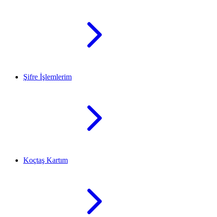
Şifre İşlemlerim
Koçtaş Kartım