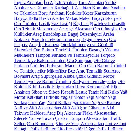
İngiliz Anahtarı
İki Ağızlı Anahtar
Tork Anahtarı
Yıldız
Anahtar ve Takımları
Kurbağcık Anahtarı
Kombine Anahtar
ve Takımları
Boru Anahtarı
Keskiler
Keser
Kargaburun
Balyoz
Balta
Kesici Aletler
Makas
Maket Bıçağı
Iskarpela
Oto Ürünleri
Lastik
Yaz Lastiği
Kış Lastiği
4 Mevsim Lastik
Oto Teknik Malzemeler
Araç İçi Aksesuar
Oto Güneşlik
Oto
Küllükler
Araç Buzdolapları
Bagaj Düzenleyici
Araba
Kokuları
Araç İçi Telefon Tutucular
Bagaj Havuzu
Oto
Paspası
Araç İçi Kamera
Oto Multimedya ve Görüntü
Sistemleri
Oto Bakım Temizlik Ürünleri
Basınçlı Yıkama
Makineleri
Tampon Parlatıcı ve Temizleyiciler
Torpido
Temizlik ve Bakım Ürünleri
Oto Şampuan
Oto Cila ve
Parlatıcı Ürünleri
Polyester Macun
Oto Cam Bakım Ürünleri
ve Temizleyiciler
Mikrofiber Bez
Araç Temizlik Seti
Araç
Boyaları
Araç Süpürgeleri
Araba Çizik Giderici
Motor
Temizleyici ve Bakım Ürünleri
Radyatör Temizleyiciler
Oto
Koltuk Kılıfı
Lastik Ekipmanları
Hava Kompresörü
Bijon
Anahtarı
Sibop ve Sibop Kapağı
Lastik Tamir Kiti
Kriko
Yağ
Motor Katkıları
Hidrolik Yağlar
Motor Yağı
Motor Yağı
Katkısı
Gres Yağı
Yakıt Katkısı
Şanzıman Yağı ve Katkısı
Akü ve Akü Aksesuarları
Akü
Akü Şarj Cihazları
Akü
Takviye Kablosu
Araç Dış Aksesuar
Plaka Aksesuarları
Silecek
Yan ve Tavan Çıtaları
Tampon Aksesuarları
Trafik
Setleri
Oto Brandaları
Vinç ve Vinç Aksesuarları
Jant ve Jant
Kapağı
Trafik Ürünleri
Oto Projektör
Diğer Trafik Ürünleri