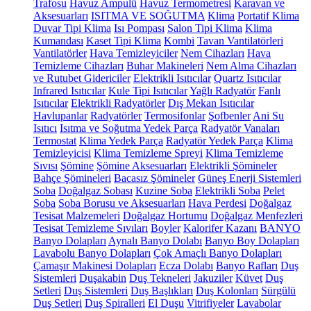
Trafosu
Havuz Ampulü
Havuz Termometresi
Karavan ve
Aksesuarları
ISITMA VE SOĞUTMA
Klima
Portatif Klima
Duvar Tipi Klima
Isı Pompası
Salon Tipi Klima
Klima
Kumandası
Kaset Tipi Klima
Kombi
Tavan Vantilatörleri
Vantilatörler
Hava Temizleyiciler
Nem Cihazları
Hava
Temizleme Cihazları
Buhar Makineleri
Nem Alma Cihazları
ve Rutubet Gidericiler
Elektrikli Isıtıcılar
Quartz Isıtıcılar
Infrared Isıtıcılar
Kule Tipi Isıtıcılar
Yağlı Radyatör
Fanlı
Isıtıcılar
Elektrikli Radyatörler
Dış Mekan Isıtıcılar
Havlupanlar
Radyatörler
Termosifonlar
Şofbenler
Ani Su
Isıtıcı
Isıtma ve Soğutma Yedek Parça
Radyatör Vanaları
Termostat
Klima Yedek Parça
Radyatör Yedek Parça
Klima
Temizleyicisi
Klima Temizleme Spreyi
Klima Temizleme
Sıvısı
Şömine
Şömine Aksesuarları
Elektrikli Şömineler
Bahçe Şömineleri
Bacasız Şömineler
Güneş Enerji Sistemleri
Soba
Doğalgaz Sobası
Kuzine Soba
Elektrikli Soba
Pelet
Soba
Soba Borusu ve Aksesuarları
Hava Perdesi
Doğalgaz
Tesisat Malzemeleri
Doğalgaz Hortumu
Doğalgaz Menfezleri
Tesisat Temizleme Sıvıları
Boyler
Kalorifer Kazanı
BANYO
Banyo Dolapları
Aynalı Banyo Dolabı
Banyo Boy Dolapları
Lavabolu Banyo Dolapları
Çok Amaçlı Banyo Dolapları
Çamaşır Makinesi Dolapları
Ecza Dolabı
Banyo Rafları
Duş
Sistemleri
Duşakabin
Duş Tekneleri
Jakuziler
Küvet
Duş
Setleri
Duş Sistemleri
Duş Başlıkları
Duş Kolonları
Sürgülü
Duş Setleri
Duş Spiralleri
El Duşu
Vitrifiyeler
Lavabolar