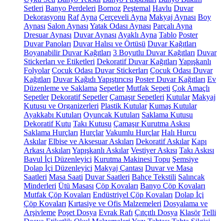
Setleri
Banyo Perdeleri
Bornoz
Peştemal
Havlu
Duvar
Dekorasyonu
Raf
Ayna
Çerçeveli Ayna
Makyaj Aynası
Boy
Aynası
Salon Aynası
Yatak Odası Aynası
Parçalı Ayna
Dresuar Aynası
Duvar Aynası
Ayaklı Ayna
Tablo
Poster
Duvar Panoları
Duvar Halısı ve Örtüsü
Duvar Kağıtları
Boyanabilir Duvar Kağıtları
3 Boyutlu Duvar Kağıtları
Duvar
Stickerları ve Etiketleri
Dekoratif Duvar Kağıtları
Yapışkanlı
Folyolar
Çocuk Odası Duvar Stickerları
Çocuk Odası Duvar
Kağıtları
Duvar Kağıdı Yapıştırıcısı
Poster Duvar Kağıtları
Ev
Düzenleme ve Saklama
Sepetler
Mutfak Sepeti
Çok Amaçlı
Sepetler
Dekoratif Sepetler
Çamaşır Sepetleri
Kutular
Makyaj
Kutusu ve Organizerleri
Plastik Kutular
Kumaş Kutular
Ayakkabı Kutuları
Oyuncak Kutuları
Saklama Kutusu
Dekoratif Kutu
Takı Kutusu
Çamaşır Kurutma Askısı
Saklama Hurçları
Hurçlar
Vakumlu Hurçlar
Halı Hurcu
Askılar
Elbise ve Aksesuar Askıları
Dekoratif Askılar
Kapı
Arkası Askıları
Yapışkanlı Askılar
Vestiyer Askısı
Takı Askısı
Bavul İçi Düzenleyici
Kurutma Makinesi Topu
Şemsiye
Dolap İçi Düzenleyici
Makyaj Çantası
Duvar ve Masa
Saatleri
Masa Saati
Duvar Saatleri
Bahçe Tekstili
Salıncak
Minderleri
Ütü Masası
Çöp Kovaları
Banyo Çöp Kovaları
Mutfak Çöp Kovaları
Endüstriyel Çöp Kovaları
Dolap İçi
Çöp Kovaları
Kırtasiye ve Ofis Malzemeleri
Dosyalama ve
Arşivleme
Poşet Dosya
Evrak Rafı
Çıtçıtlı Dosya
Klasör
Telli