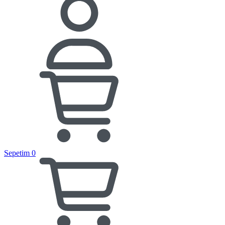
Sepetim
0