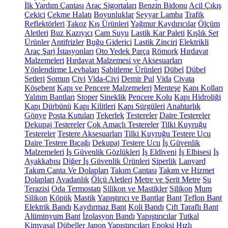
İlk Yardım Çantası
Araç Sigortaları
Benzin Bidonu
Acil Çıkış
Çekici
Çekme Halatı
Boyunluklar
Seyyar Lamba
Trafik
Reflektörleri
Takoz
Kış Ürünleri
Yağmur Kaydırıcılar
Ölçüm
Aletleri
Buz Kazıyıcı
Cam Suyu
Lastik Kar Paleti
Kışlık Set
Ürünler
Antifrizler
Buğu Giderici
Lastik Zinciri
Elektrikli
Araç Şarj İstasyonları
Oto Yedek Parça
Römork
Hırdavat
Malzemeleri
Hırdavat Malzemesi ve Aksesuarları
Yönlendirme Levhaları
Sabitleme Ürünleri
Dübel
Dübel
Setleri
Somun
Çivi
Vida-Çivi
Demir Pul
Vida
Civata
Köşebent
Kapı ve Pencere Malzemeleri
Menteşe
Kapı Kolları
Yalıtım Bantları
Stoper
Sineklik
Pencere Kolu
Kapı Hidroliği
Kapı Dürbünü
Kapı Kilitleri
Kapı Sürgüleri
Anahtarlık
Gönye
Posta Kutuları
Tekerlek
Testereler
Daire Testereler
Dekupaj Testereler
Çok Amaçlı Testereler
Tilki Kuyruğu
Testereler
Testere Aksesuarları
Tilki Kuyruğu Testere Ucu
Daire Testere Bıçağı
Dekupaj Testere Ucu
İş Güvenlik
Malzemeleri
İş Güvenlik Gözlükleri
İş Eldiveni
İş Elbisesi
İş
Ayakkabısı
Diğer İş Güvenlik Ürünleri
Siperlik
Lanyard
Takım Çanta Ve Dolapları
Takım Çantası
Takım ve Hizmet
Dolapları
Avadanlık
Ölçü Aletleri
Metre ve Şerit Metre
Su
Terazisi
Oda Termostatı
Silikon ve Mastikler
Silikon
Mum
Silikon
Köpük
Mastik
Yapıştırıcı ve Bantlar
Bant
Teflon Bant
Elektrik Bandı
Kaydırmaz Bant
Koli Bandı
Çift Taraflı Bant
Alüminyum Bant
İzolasyon Bandı
Yapıştırıcılar
Tutkal
Kimyasal Dübeller
Japon Yapıştırıcıları
Epoksi
Hızlı