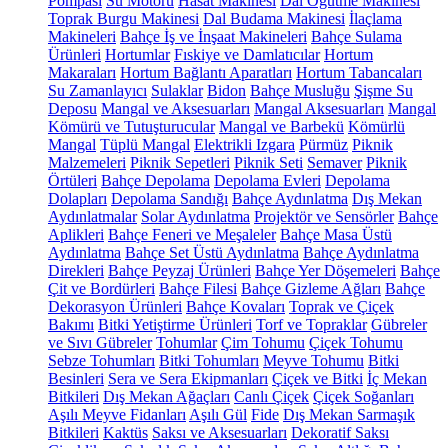
Pompası
Su Motoru
Hasat Makinesi
Dal Öğütme Makinesi
Toprak Burgu Makinesi
Dal Budama Makinesi
İlaçlama
Makineleri
Bahçe İş ve İnşaat Makineleri
Bahçe Sulama
Ürünleri
Hortumlar
Fıskiye ve Damlatıcılar
Hortum
Makaraları
Hortum Bağlantı Aparatları
Hortum Tabancaları
Su Zamanlayıcı
Sulaklar
Bidon
Bahçe Musluğu
Şişme Su
Deposu
Mangal ve Aksesuarları
Mangal Aksesuarları
Mangal
Kömürü ve Tutuşturucular
Mangal ve Barbekü
Kömürlü
Mangal
Tüplü Mangal
Elektrikli Izgara
Pürmüz
Piknik
Malzemeleri
Piknik Sepetleri
Piknik Seti
Semaver
Piknik
Örtüleri
Bahçe Depolama
Depolama Evleri
Depolama
Dolapları
Depolama Sandığı
Bahçe Aydınlatma
Dış Mekan
Aydınlatmalar
Solar Aydınlatma
Projektör ve Sensörler
Bahçe
Aplikleri
Bahçe Feneri ve Meşaleler
Bahçe Masa Üstü
Aydınlatma
Bahçe Set Üstü Aydınlatma
Bahçe Aydınlatma
Direkleri
Bahçe Peyzaj Ürünleri
Bahçe Yer Döşemeleri
Bahçe
Çit ve Bordürleri
Bahçe Filesi
Bahçe Gizleme Ağları
Bahçe
Dekorasyon Ürünleri
Bahçe Kovaları
Toprak ve Çiçek
Bakımı
Bitki Yetiştirme Ürünleri
Torf ve Topraklar
Gübreler
ve Sıvı Gübreler
Tohumlar
Çim Tohumu
Çiçek Tohumu
Sebze Tohumları
Bitki Tohumları
Meyve Tohumu
Bitki
Besinleri
Sera ve Sera Ekipmanları
Çiçek ve Bitki
İç Mekan
Bitkileri
Dış Mekan Ağaçları
Canlı Çiçek
Çiçek Soğanları
Aşılı Meyve Fidanları
Aşılı Gül
Fide
Dış Mekan Sarmaşık
Bitkileri
Kaktüs
Saksı ve Aksesuarları
Dekoratif Saksı