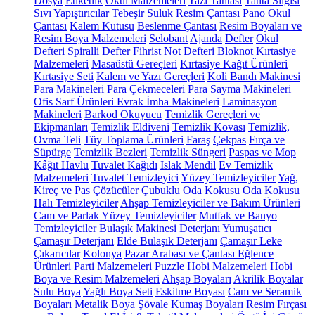
Dosya
Etiketlik
Okul Malzemeleri
Yazı Tahtası
Tahta Silgisi
Sıvı Yapıştırıcılar
Tebeşir
Suluk
Resim Çantası
Pano
Okul
Çantası
Kalem Kutusu
Beslenme Çantası
Resim Boyaları ve
Resim Boya Malzemeleri
Selobant
Ajanda
Defter
Okul
Defteri
Spiralli Defter
Fihrist
Not Defteri
Bloknot
Kırtasiye
Malzemeleri
Masaüstü Gereçleri
Kırtasiye Kağıt Ürünleri
Kırtasiye Seti
Kalem ve Yazı Gereçleri
Koli Bandı Makinesi
Para Makineleri
Para Çekmeceleri
Para Sayma Makineleri
Ofis Sarf Ürünleri
Evrak İmha Makineleri
Laminasyon
Makineleri
Barkod Okuyucu
Temizlik Gereçleri ve
Ekipmanları
Temizlik Eldiveni
Temizlik Kovası
Temizlik,
Ovma Teli
Tüy Toplama Ürünleri
Faraş
Çekpas
Fırça ve
Süpürge
Temizlik Bezleri
Temizlik Süngeri
Paspas ve Mop
Kâğıt Havlu
Tuvalet Kağıdı
Islak Mendil
Ev Temizlik
Malzemeleri
Tuvalet Temizleyici
Yüzey Temizleyiciler
Yağ,
Kireç ve Pas Çözücüler
Çubuklu Oda Kokusu
Oda Kokusu
Halı Temizleyiciler
Ahşap Temizleyiciler ve Bakım Ürünleri
Cam ve Parlak Yüzey Temizleyiciler
Mutfak ve Banyo
Temizleyiciler
Bulaşık Makinesi Deterjanı
Yumuşatıcı
Çamaşır Deterjanı
Elde Bulaşık Deterjanı
Çamaşır Leke
Çıkarıcılar
Kolonya
Pazar Arabası ve Çantası
Eğlence
Ürünleri
Parti Malzemeleri
Puzzle
Hobi Malzemeleri
Hobi
Boya ve Resim Malzemeleri
Ahşap Boyaları
Akrilik Boyalar
Sulu Boya
Yağlı Boya Seti
Eskitme Boyası
Cam ve Seramik
Boyaları
Metalik Boya
Şövale
Kumaş Boyaları
Resim Fırçası