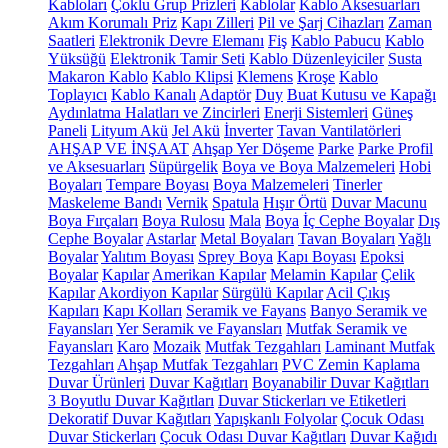
Kabloları
Çoklu Grup Prizleri
Kablolar
Kablo Aksesuarları
Akım Korumalı Priz
Kapı Zilleri
Pil ve Şarj Cihazları
Zaman
Saatleri
Elektronik Devre Elemanı
Fiş
Kablo Pabucu
Kablo
Yüksüğü
Elektronik Tamir Seti
Kablo Düzenleyiciler
Susta
Makaron Kablo
Kablo Klipsi
Klemens
Kroşe
Kablo
Toplayıcı
Kablo Kanalı
Adaptör
Duy
Buat Kutusu ve Kapağı
Aydınlatma Halatları ve Zincirleri
Enerji Sistemleri
Güneş
Paneli
Lityum Akü
Jel Akü
İnverter
Tavan Vantilatörleri
AHŞAP VE İNŞAAT
Ahşap Yer Döşeme
Parke
Parke Profil
ve Aksesuarları
Süpürgelik
Boya ve Boya Malzemeleri
Hobi
Boyaları
Tempare Boyası
Boya Malzemeleri
Tinerler
Maskeleme Bandı
Vernik
Spatula
Hışır Örtü
Duvar Macunu
Boya Fırçaları
Boya Rulosu
Mala
Boya
İç Cephe Boyalar
Dış
Cephe Boyalar
Astarlar
Metal Boyaları
Tavan Boyaları
Yağlı
Boyalar
Yalıtım Boyası
Sprey Boya
Kapı Boyası
Epoksi
Boyalar
Kapılar
Amerikan Kapılar
Melamin Kapılar
Çelik
Kapılar
Akordiyon Kapılar
Sürgülü Kapılar
Acil Çıkış
Kapıları
Kapı Kolları
Seramik ve Fayans
Banyo Seramik ve
Fayansları
Yer Seramik ve Fayansları
Mutfak Seramik ve
Fayansları
Karo
Mozaik
Mutfak Tezgahları
Laminant Mutfak
Tezgahları
Ahşap Mutfak Tezgahları
PVC Zemin Kaplama
Duvar Ürünleri
Duvar Kağıtları
Boyanabilir Duvar Kağıtları
3 Boyutlu Duvar Kağıtları
Duvar Stickerları ve Etiketleri
Dekoratif Duvar Kağıtları
Yapışkanlı Folyolar
Çocuk Odası
Duvar Stickerları
Çocuk Odası Duvar Kağıtları
Duvar Kağıdı