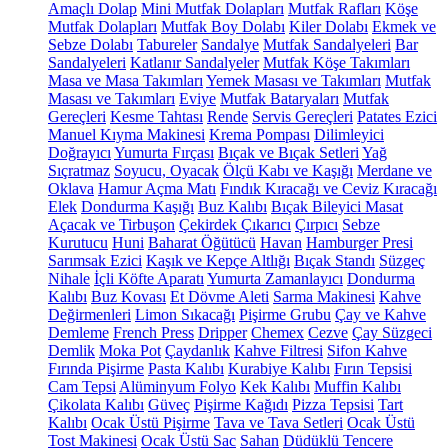
Amaçlı Dolap
Mini Mutfak Dolapları
Mutfak Rafları
Köşe
Mutfak Dolapları
Mutfak Boy Dolabı
Kiler Dolabı
Ekmek ve
Sebze Dolabı
Tabureler
Sandalye
Mutfak Sandalyeleri
Bar
Sandalyeleri
Katlanır Sandalyeler
Mutfak Köşe Takımları
Masa ve Masa Takımları
Yemek Masası ve Takımları
Mutfak
Masası ve Takımları
Eviye
Mutfak Bataryaları
Mutfak
Gereçleri
Kesme Tahtası
Rende
Servis Gereçleri
Patates Ezici
Manuel Kıyma Makinesi
Krema Pompası
Dilimleyici
Doğrayıcı
Yumurta Fırçası
Bıçak ve Bıçak Setleri
Yağ
Sıçratmaz
Soyucu, Oyacak
Ölçü Kabı ve Kaşığı
Merdane ve
Oklava
Hamur Açma Matı
Fındık Kıracağı ve Ceviz Kıracağı
Elek
Dondurma Kaşığı
Buz Kalıbı
Bıçak Bileyici Masat
Açacak ve Tirbuşon
Çekirdek Çıkarıcı
Çırpıcı
Sebze
Kurutucu
Huni
Baharat Öğütücü
Havan
Hamburger Presi
Sarımsak Ezici
Kaşık ve Kepçe Altlığı
Bıçak Standı
Süzgeç
Nihale
İçli Köfte Aparatı
Yumurta Zamanlayıcı
Dondurma
Kalıbı
Buz Kovası
Et Dövme Aleti
Sarma Makinesi
Kahve
Değirmenleri
Limon Sıkacağı
Pişirme Grubu
Çay ve Kahve
Demleme
French Press
Dripper
Chemex
Cezve
Çay Süzgeci
Demlik
Moka Pot
Çaydanlık
Kahve Filtresi
Sifon Kahve
Fırında Pişirme
Pasta Kalıbı
Kurabiye Kalıbı
Fırın Tepsisi
Cam Tepsi
Alüminyum Folyo
Kek Kalıbı
Muffin Kalıbı
Çikolata Kalıbı
Güveç
Pişirme Kağıdı
Pizza Tepsisi
Tart
Kalıbı
Ocak Üstü Pişirme
Tava ve Tava Setleri
Ocak Üstü
Tost Makinesi
Ocak Üstü Sac
Sahan
Düdüklü Tencere