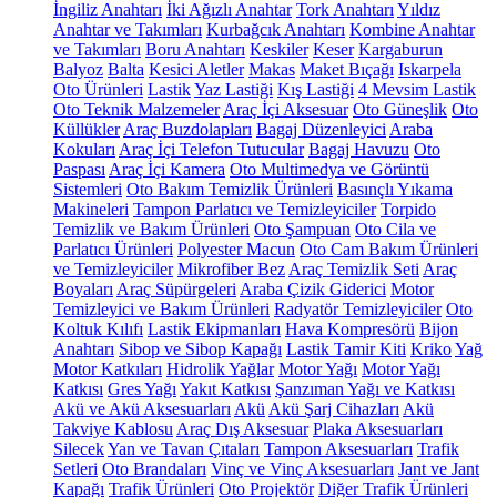
İngiliz Anahtarı
İki Ağızlı Anahtar
Tork Anahtarı
Yıldız
Anahtar ve Takımları
Kurbağcık Anahtarı
Kombine Anahtar
ve Takımları
Boru Anahtarı
Keskiler
Keser
Kargaburun
Balyoz
Balta
Kesici Aletler
Makas
Maket Bıçağı
Iskarpela
Oto Ürünleri
Lastik
Yaz Lastiği
Kış Lastiği
4 Mevsim Lastik
Oto Teknik Malzemeler
Araç İçi Aksesuar
Oto Güneşlik
Oto
Küllükler
Araç Buzdolapları
Bagaj Düzenleyici
Araba
Kokuları
Araç İçi Telefon Tutucular
Bagaj Havuzu
Oto
Paspası
Araç İçi Kamera
Oto Multimedya ve Görüntü
Sistemleri
Oto Bakım Temizlik Ürünleri
Basınçlı Yıkama
Makineleri
Tampon Parlatıcı ve Temizleyiciler
Torpido
Temizlik ve Bakım Ürünleri
Oto Şampuan
Oto Cila ve
Parlatıcı Ürünleri
Polyester Macun
Oto Cam Bakım Ürünleri
ve Temizleyiciler
Mikrofiber Bez
Araç Temizlik Seti
Araç
Boyaları
Araç Süpürgeleri
Araba Çizik Giderici
Motor
Temizleyici ve Bakım Ürünleri
Radyatör Temizleyiciler
Oto
Koltuk Kılıfı
Lastik Ekipmanları
Hava Kompresörü
Bijon
Anahtarı
Sibop ve Sibop Kapağı
Lastik Tamir Kiti
Kriko
Yağ
Motor Katkıları
Hidrolik Yağlar
Motor Yağı
Motor Yağı
Katkısı
Gres Yağı
Yakıt Katkısı
Şanzıman Yağı ve Katkısı
Akü ve Akü Aksesuarları
Akü
Akü Şarj Cihazları
Akü
Takviye Kablosu
Araç Dış Aksesuar
Plaka Aksesuarları
Silecek
Yan ve Tavan Çıtaları
Tampon Aksesuarları
Trafik
Setleri
Oto Brandaları
Vinç ve Vinç Aksesuarları
Jant ve Jant
Kapağı
Trafik Ürünleri
Oto Projektör
Diğer Trafik Ürünleri