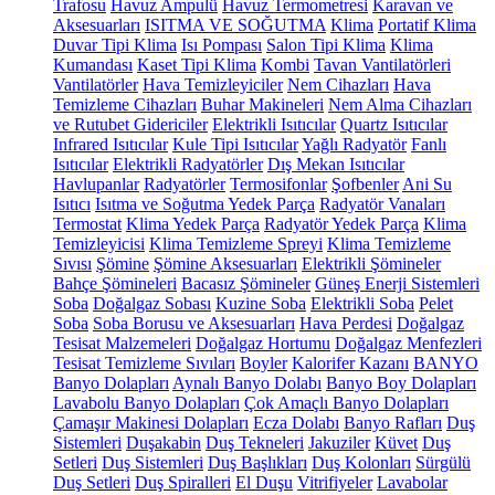
Trafosu
Havuz Ampulü
Havuz Termometresi
Karavan ve
Aksesuarları
ISITMA VE SOĞUTMA
Klima
Portatif Klima
Duvar Tipi Klima
Isı Pompası
Salon Tipi Klima
Klima
Kumandası
Kaset Tipi Klima
Kombi
Tavan Vantilatörleri
Vantilatörler
Hava Temizleyiciler
Nem Cihazları
Hava
Temizleme Cihazları
Buhar Makineleri
Nem Alma Cihazları
ve Rutubet Gidericiler
Elektrikli Isıtıcılar
Quartz Isıtıcılar
Infrared Isıtıcılar
Kule Tipi Isıtıcılar
Yağlı Radyatör
Fanlı
Isıtıcılar
Elektrikli Radyatörler
Dış Mekan Isıtıcılar
Havlupanlar
Radyatörler
Termosifonlar
Şofbenler
Ani Su
Isıtıcı
Isıtma ve Soğutma Yedek Parça
Radyatör Vanaları
Termostat
Klima Yedek Parça
Radyatör Yedek Parça
Klima
Temizleyicisi
Klima Temizleme Spreyi
Klima Temizleme
Sıvısı
Şömine
Şömine Aksesuarları
Elektrikli Şömineler
Bahçe Şömineleri
Bacasız Şömineler
Güneş Enerji Sistemleri
Soba
Doğalgaz Sobası
Kuzine Soba
Elektrikli Soba
Pelet
Soba
Soba Borusu ve Aksesuarları
Hava Perdesi
Doğalgaz
Tesisat Malzemeleri
Doğalgaz Hortumu
Doğalgaz Menfezleri
Tesisat Temizleme Sıvıları
Boyler
Kalorifer Kazanı
BANYO
Banyo Dolapları
Aynalı Banyo Dolabı
Banyo Boy Dolapları
Lavabolu Banyo Dolapları
Çok Amaçlı Banyo Dolapları
Çamaşır Makinesi Dolapları
Ecza Dolabı
Banyo Rafları
Duş
Sistemleri
Duşakabin
Duş Tekneleri
Jakuziler
Küvet
Duş
Setleri
Duş Sistemleri
Duş Başlıkları
Duş Kolonları
Sürgülü
Duş Setleri
Duş Spiralleri
El Duşu
Vitrifiyeler
Lavabolar