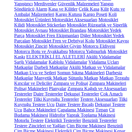
Yapıştırıcı
Merdivenler
Güvenlik Malzemeleri
Yangın
Söndürücü
Alarm
Kasa ve Kilitler
Çelik Kasa
Kilit
Kutu ve
Ambalaj Malzemeleri
Kargo Kutusu
Kargo Poşeti
Koli
Motosiklet Ürünleri
Motorsiklet Aksesuarları
Motosiklet
Kilidi
Motosiklet Stickerları
Motosiklet Rüzgarlık ve Siperlik
Motosiklet Aynası
Motosiklet Brandası
Motorsiklet Yedek
Parça
Motosiklet Fren Ekipmanları
Diğer Motosiklet Yedek
Parçaları
Motosiklet Fren ve Debriyaj Kolu
Motosiklet Kayışı
Motosiklet Zinciri
Motosiklet Giyim
Motorcu Eldiveni
Motorcu Botu ve Ayakkabısı
Motorcu Yağmurluk
Motosiklet
Kaskı
ELEKTRİKLİ EL ALETLERİ
Akülü Vidalamalar
Şarjlı Vidalamalar
Kablolu Vidalamalar
Vidalama Uçları
Matkaplar
Darbeli Matkaplar
Akülü Matkap ve Vidalamalar
Matkap Ucu ve Setleri
Somun Sıkma Makineleri
Darbesiz
Matkaplar
Manyetik Matkap
Sütunlu Matkap
Matkap Tezgahı
Kırıcılar ve Deliciler
Zımpara ve Polisaj
Zımpara Makineleri
Polisaj Makineleri
Planyalar
Zımpara Kağıdı ve Aksesuarları
Testereler
Daire Testereler
Dekupaj Testereler
Çok Amaçlı
Testereler
Tilki Kuyruğu Testereler
Testere Aksesuarları
Tilki
Kuyruğu Testere Ucu
Daire Testere Bıçağı
Dekupaj Testere
Ucu
Bahçe Makineleri
Çapalama Makinesi
Tırpan
Çit
Budama Makinesi
Hidrofor
Yaprak Toplama Makinesi
Motorlu Testere
Elektrikli Testereler
Benzinli Testereler
Testere Zincirleri ve Yağları
Çim Biçme Makinesi
Benzinli
Çim Biçme Makinesi
Elektrikli Çim Biçme Makinesi
Kenar