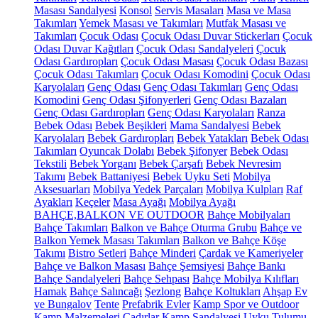
Masası Sandalyesi
Konsol
Servis Masaları
Masa ve Masa
Takımları
Yemek Masası ve Takımları
Mutfak Masası ve
Takımları
Çocuk Odası
Çocuk Odası Duvar Stickerları
Çocuk
Odası Duvar Kağıtları
Çocuk Odası Sandalyeleri
Çocuk
Odası Gardıropları
Çocuk Odası Masası
Çocuk Odası Bazası
Çocuk Odası Takımları
Çocuk Odası Komodini
Çocuk Odası
Karyolaları
Genç Odası
Genç Odası Takımları
Genç Odası
Komodini
Genç Odası Şifonyerleri
Genç Odası Bazaları
Genç Odası Gardıropları
Genç Odası Karyolaları
Ranza
Bebek Odası
Bebek Beşikleri
Mama Sandalyesi
Bebek
Karyolaları
Bebek Gardıropları
Bebek Yatakları
Bebek Odası
Takımları
Oyuncak Dolabı
Bebek Şifonyer
Bebek Odası
Tekstili
Bebek Yorganı
Bebek Çarşafı
Bebek Nevresim
Takımı
Bebek Battaniyesi
Bebek Uyku Seti
Mobilya
Aksesuarları
Mobilya Yedek Parçaları
Mobilya Kulpları
Raf
Ayakları
Keçeler
Masa Ayağı
Mobilya Ayağı
BAHÇE,BALKON VE OUTDOOR
Bahçe Mobilyaları
Bahçe Takımları
Balkon ve Bahçe Oturma Grubu
Bahçe ve
Balkon Yemek Masası Takımları
Balkon ve Bahçe Köşe
Takımı
Bistro Setleri
Bahçe Minderi
Çardak ve Kameriyeler
Bahçe ve Balkon Masası
Bahçe Şemsiyesi
Bahçe Bankı
Bahçe Sandalyeleri
Bahçe Sehpası
Bahçe Mobilya Kılıfları
Hamak
Bahçe Salıncağı
Şezlong
Bahçe Koltukları
Ahşap Ev
ve Bungalov
Tente
Prefabrik Evler
Kamp Spor ve Outdoor
Kamp Malzemeleri
Çadırlar
Kamp Sandalyesi
Uyku Tulumu