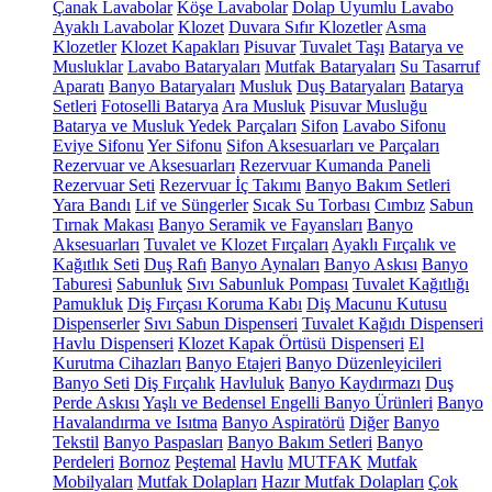
Çanak Lavabolar
Köşe Lavabolar
Dolap Uyumlu Lavabo
Ayaklı Lavabolar
Klozet
Duvara Sıfır Klozetler
Asma
Klozetler
Klozet Kapakları
Pisuvar
Tuvalet Taşı
Batarya ve
Musluklar
Lavabo Bataryaları
Mutfak Bataryaları
Su Tasarruf
Aparatı
Banyo Bataryaları
Musluk
Duş Bataryaları
Batarya
Setleri
Fotoselli Batarya
Ara Musluk
Pisuvar Musluğu
Batarya ve Musluk Yedek Parçaları
Sifon
Lavabo Sifonu
Eviye Sifonu
Yer Sifonu
Sifon Aksesuarları ve Parçaları
Rezervuar ve Aksesuarları
Rezervuar Kumanda Paneli
Rezervuar Seti
Rezervuar İç Takımı
Banyo Bakım Setleri
Yara Bandı
Lif ve Süngerler
Sıcak Su Torbası
Cımbız
Sabun
Tırnak Makası
Banyo Seramik ve Fayansları
Banyo
Aksesuarları
Tuvalet ve Klozet Fırçaları
Ayaklı Fırçalık ve
Kağıtlık Seti
Duş Rafı
Banyo Aynaları
Banyo Askısı
Banyo
Taburesi
Sabunluk
Sıvı Sabunluk Pompası
Tuvalet Kağıtlığı
Pamukluk
Diş Fırçası Koruma Kabı
Diş Macunu Kutusu
Dispenserler
Sıvı Sabun Dispenseri
Tuvalet Kağıdı Dispenseri
Havlu Dispenseri
Klozet Kapak Örtüsü Dispenseri
El
Kurutma Cihazları
Banyo Etajeri
Banyo Düzenleyicileri
Banyo Seti
Diş Fırçalık
Havluluk
Banyo Kaydırmazı
Duş
Perde Askısı
Yaşlı ve Bedensel Engelli Banyo Ürünleri
Banyo
Havalandırma ve Isıtma
Banyo Aspiratörü
Diğer
Banyo
Tekstil
Banyo Paspasları
Banyo Bakım Setleri
Banyo
Perdeleri
Bornoz
Peştemal
Havlu
MUTFAK
Mutfak
Mobilyaları
Mutfak Dolapları
Hazır Mutfak Dolapları
Çok