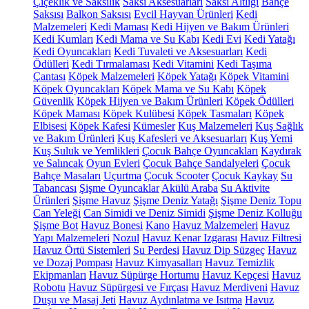
Çiçeklik ve Saksılık
Saksı Aksesuarları
Saksı Altlığı
Bahçe
Saksısı
Balkon Saksısı
Evcil Hayvan Ürünleri
Kedi
Malzemeleri
Kedi Maması
Kedi Hijyen ve Bakım Ürünleri
Kedi Kumları
Kedi Mama ve Su Kabı
Kedi Evi
Kedi Yatağı
Kedi Oyuncakları
Kedi Tuvaleti ve Aksesuarları
Kedi
Ödülleri
Kedi Tırmalaması
Kedi Vitamini
Kedi Taşıma
Çantası
Köpek Malzemeleri
Köpek Yatağı
Köpek Vitamini
Köpek Oyuncakları
Köpek Mama ve Su Kabı
Köpek
Güvenlik
Köpek Hijyen ve Bakım Ürünleri
Köpek Ödülleri
Köpek Maması
Köpek Kulübesi
Köpek Tasmaları
Köpek
Elbisesi
Köpek Kafesi
Kümesler
Kuş Malzemeleri
Kuş Sağlık
ve Bakım Ürünleri
Kuş Kafesleri ve Aksesuarları
Kuş Yemi
Kuş Suluk ve Yemlikleri
Çocuk Bahçe Oyuncakları
Kaydırak
ve Salıncak
Oyun Evleri
Çocuk Bahçe Sandalyeleri
Çocuk
Bahçe Masaları
Uçurtma
Çocuk Scooter
Çocuk Kaykay
Su
Tabancası
Şişme Oyuncaklar
Akülü Araba
Su Aktivite
Ürünleri
Şişme Havuz
Şişme Deniz Yatağı
Şişme Deniz Topu
Can Yeleği
Can Simidi ve Deniz Simidi
Şişme Deniz Kolluğu
Şişme Bot
Havuz Bonesi
Kano
Havuz Malzemeleri
Havuz
Yapı Malzemeleri
Nozul
Havuz Kenar Izgarası
Havuz Filtresi
Havuz Örtü Sistemleri
Su Perdesi
Havuz Dip Süzgeç
Havuz
ve Dozaj Pompası
Havuz Kimyasalları
Havuz Temizlik
Ekipmanları
Havuz Süpürge Hortumu
Havuz Kepçesi
Havuz
Robotu
Havuz Süpürgesi ve Fırçası
Havuz Merdiveni
Havuz
Duşu ve Masaj Jeti
Havuz Aydınlatma ve Isıtma
Havuz