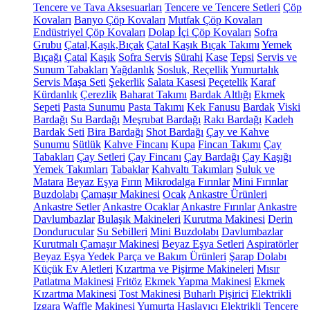
Tencere ve Tava Aksesuarları
Tencere ve Tencere Setleri
Çöp
Kovaları
Banyo Çöp Kovaları
Mutfak Çöp Kovaları
Endüstriyel Çöp Kovaları
Dolap İçi Çöp Kovaları
Sofra
Grubu
Çatal,Kaşık,Bıçak
Çatal Kaşık Bıçak Takımı
Yemek
Bıçağı
Çatal
Kaşık
Sofra Servis
Sürahi
Kase
Tepsi
Servis ve
Sunum Tabakları
Yağdanlık
Sosluk, Reçellik
Yumurtalık
Servis Maşa Seti
Şekerlik
Salata Kasesi
Peçetelik
Karaf
Kürdanlık
Çerezlik
Baharat Takımı
Bardak Altlığı
Ekmek
Sepeti
Pasta Sunumu
Pasta Takımı
Kek Fanusu
Bardak
Viski
Bardağı
Su Bardağı
Meşrubat Bardağı
Rakı Bardağı
Kadeh
Bardak Seti
Bira Bardağı
Shot Bardağı
Çay ve Kahve
Sunumu
Sütlük
Kahve Fincanı
Kupa
Fincan Takımı
Çay
Tabakları
Çay Setleri
Çay Fincanı
Çay Bardağı
Çay Kaşığı
Yemek Takımları
Tabaklar
Kahvaltı Takımları
Suluk ve
Matara
Beyaz Eşya
Fırın
Mikrodalga Fırınlar
Mini Fırınlar
Buzdolabı
Çamaşır Makinesi
Ocak
Ankastre Ürünleri
Ankastre Setler
Ankastre Ocaklar
Ankastre Fırınlar
Ankastre
Davlumbazlar
Bulaşık Makineleri
Kurutma Makinesi
Derin
Dondurucular
Su Sebilleri
Mini Buzdolabı
Davlumbazlar
Kurutmalı Çamaşır Makinesi
Beyaz Eşya Setleri
Aspiratörler
Beyaz Eşya Yedek Parça ve Bakım Ürünleri
Şarap Dolabı
Küçük Ev Aletleri
Kızartma ve Pişirme Makineleri
Mısır
Patlatma Makinesi
Fritöz
Ekmek Yapma Makinesi
Ekmek
Kızartma Makinesi
Tost Makinesi
Buharlı Pişirici
Elektrikli
Izgara
Waffle Makinesi
Yumurta Haşlayıcı
Elektrikli Tencere