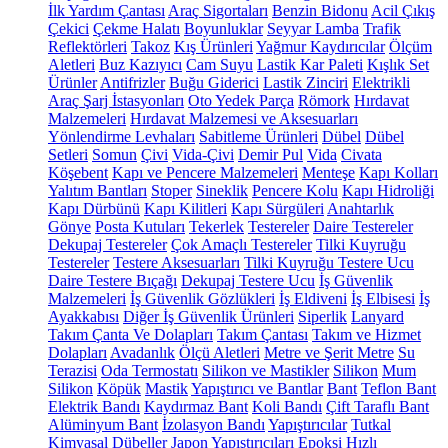
İlk Yardım Çantası
Araç Sigortaları
Benzin Bidonu
Acil Çıkış
Çekici
Çekme Halatı
Boyunluklar
Seyyar Lamba
Trafik
Reflektörleri
Takoz
Kış Ürünleri
Yağmur Kaydırıcılar
Ölçüm
Aletleri
Buz Kazıyıcı
Cam Suyu
Lastik Kar Paleti
Kışlık Set
Ürünler
Antifrizler
Buğu Giderici
Lastik Zinciri
Elektrikli
Araç Şarj İstasyonları
Oto Yedek Parça
Römork
Hırdavat
Malzemeleri
Hırdavat Malzemesi ve Aksesuarları
Yönlendirme Levhaları
Sabitleme Ürünleri
Dübel
Dübel
Setleri
Somun
Çivi
Vida-Çivi
Demir Pul
Vida
Civata
Köşebent
Kapı ve Pencere Malzemeleri
Menteşe
Kapı Kolları
Yalıtım Bantları
Stoper
Sineklik
Pencere Kolu
Kapı Hidroliği
Kapı Dürbünü
Kapı Kilitleri
Kapı Sürgüleri
Anahtarlık
Gönye
Posta Kutuları
Tekerlek
Testereler
Daire Testereler
Dekupaj Testereler
Çok Amaçlı Testereler
Tilki Kuyruğu
Testereler
Testere Aksesuarları
Tilki Kuyruğu Testere Ucu
Daire Testere Bıçağı
Dekupaj Testere Ucu
İş Güvenlik
Malzemeleri
İş Güvenlik Gözlükleri
İş Eldiveni
İş Elbisesi
İş
Ayakkabısı
Diğer İş Güvenlik Ürünleri
Siperlik
Lanyard
Takım Çanta Ve Dolapları
Takım Çantası
Takım ve Hizmet
Dolapları
Avadanlık
Ölçü Aletleri
Metre ve Şerit Metre
Su
Terazisi
Oda Termostatı
Silikon ve Mastikler
Silikon
Mum
Silikon
Köpük
Mastik
Yapıştırıcı ve Bantlar
Bant
Teflon Bant
Elektrik Bandı
Kaydırmaz Bant
Koli Bandı
Çift Taraflı Bant
Alüminyum Bant
İzolasyon Bandı
Yapıştırıcılar
Tutkal
Kimyasal Dübeller
Japon Yapıştırıcıları
Epoksi
Hızlı