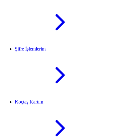
Şifre İşlemlerim
Koçtaş Kartım