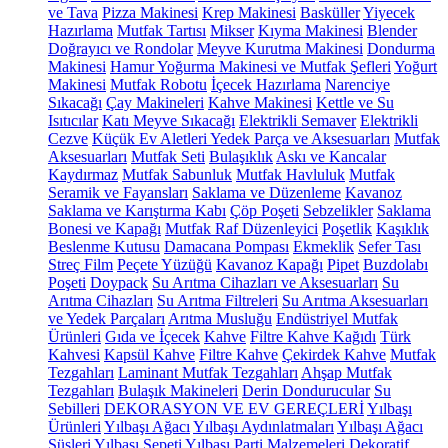
ve Tava
Pizza Makinesi
Krep Makinesi
Basküller
Yiyecek
Hazırlama
Mutfak Tartısı
Mikser
Kıyma Makinesi
Blender
Doğrayıcı ve Rondolar
Meyve Kurutma Makinesi
Dondurma
Makinesi
Hamur Yoğurma Makinesi ve Mutfak Şefleri
Yoğurt
Makinesi
Mutfak Robotu
İçecek Hazırlama
Narenciye
Sıkacağı
Çay Makineleri
Kahve Makinesi
Kettle ve Su
Isıtıcılar
Katı Meyve Sıkacağı
Elektrikli Semaver
Elektrikli
Cezve
Küçük Ev Aletleri Yedek Parça ve Aksesuarları
Mutfak
Aksesuarları
Mutfak Seti
Bulaşıklık
Askı ve Kancalar
Kaydırmaz
Mutfak Sabunluk
Mutfak Havluluk
Mutfak
Seramik ve Fayansları
Saklama ve Düzenleme
Kavanoz
Saklama ve Karıştırma Kabı
Çöp Poşeti
Sebzelikler
Saklama
Bonesi ve Kapağı
Mutfak Raf Düzenleyici
Poşetlik
Kaşıklık
Beslenme Kutusu
Damacana Pompası
Ekmeklik
Sefer Tası
Streç Film
Peçete Yüzüğü
Kavanoz Kapağı
Pipet
Buzdolabı
Poşeti
Doypack
Su Arıtma Cihazları ve Aksesuarları
Su
Arıtma Cihazları
Su Arıtma Filtreleri
Su Arıtma Aksesuarları
ve Yedek Parçaları
Arıtma Musluğu
Endüstriyel Mutfak
Ürünleri
Gıda ve İçecek
Kahve
Filtre Kahve Kağıdı
Türk
Kahvesi
Kapsül Kahve
Filtre Kahve
Çekirdek Kahve
Mutfak
Tezgahları
Laminant Mutfak Tezgahları
Ahşap Mutfak
Tezgahları
Bulaşık Makineleri
Derin Dondurucular
Su
Sebilleri
DEKORASYON VE EV GEREÇLERİ
Yılbaşı
Ürünleri
Yılbaşı Ağacı
Yılbaşı Aydınlatmaları
Yılbaşı Ağacı
Süsleri
Yılbaşı Sepeti
Yılbaşı Parti Malzemeleri
Dekoratif