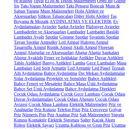
ve Rulosu
Tuval
El İşi & Tekstil Malzemeleri
Örgü İpi
Güpür
Şiş
Takı Yapım Malzemeleri
Takı Pensesi
Boncuk
Mum &
Sabun Yapımı
Mum Malzemeleri
Hobi Aletleri ve
Aksesuarları
Silikon Tabancaları
Diğer Hobi Aletleri
Taş
Boyama & Mozaik
AYDINLATMA VE ELEKTRİK
Ev
Aydınlatmaları
Avizeler
Sarkıt Avizeler
Plafonyer Avizeler
Lambaderler ve Aksesuarları
Lambader
Lambader Başlığı
Lambader Ayağı
Spotlar
Gömme Spotlar
Sıvaüstü Spotlar
Tavan Spotlar
Ampuller
Led Ampul
Halojen Ampul
Tasarruflu Ampul
Rustik Ampul
Akıllı Ampul
Floresan
Ampul
Abajurlar ve Aksesuarları
Abajur
Abajur Şapkaları
Abajur Ayaklığı
Fener ve Işıldaklar
Aplikler
Duvar Aplikleri
Tablo Aplikleri
Banyo Aplikleri
Lamba
Gece Lambaları
Masa
Lambaları
Led Şerit
Armatür
Led Armatür
Led Panel
Tezgah
Altı Aydınlatma
Bahçe Aydınlatma
Dış Mekan Aydınlatmalar
Solar Aydınlatma
Projektör ve Sensörler
Bahçe Aplikleri
Bahçe Feneri ve Meşaleler
Bahçe Masa Üstü Aydınlatma
Bahçe Set Üstü Aydınlatma
Bahçe Aydınlatma Direkleri
Çocuk Odası Aydınlatma
Çocuk Gece Lambası
Çocuk Odası
Duvar Aydınlatmaları
Çocuk Odası Abajuru
Çocuk Odası
Avizesi
Çocuk Masa Lambası
Elektrik Malzemeleri
Priz ve
Anahtarlar
Priz Kutusu
Telefon Prizi
Priz Çerçevesi
Golyat
Priz
Nümeris Priz
Priz
Anahtar Priz
Şalt Malzemeleri
Sigorta
Kutusu
Kontaktör
Elektrik Sigortası
Şalter
Kaçak Akım
Rölesi
Elektrik Sayacı
Uzatma Kablosu ve Grup Priz
Uzatma