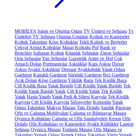
MOBİLYA
Salon ve Oturma Odası
TV Ünitesi ve Sehpası
Tv
Üniteleri
TV Sehpası
Oturma Grupları
Koltuk ve Kanepeler
Koltuk Takımları
Köşe Koltuklar
Tekli Koltuk ve Berjerler
Çekyat
Armut Koltuklar
Masaj Koltuğu
Puf
Bank ve
Benchler
Sallanan Koltuk
Kitaplık
Sehpalar
Zigon Sehpalar
Orta Sehpalar
Yan Sehpalar
Gazetelik
Antre ve Hol
Çok
Amaçlı Dolap
Portmantolar
Askılıklar
Kapı Askısı
Duvar
Askısı
Ayaklı Askılıklar
Dresuar
Ayakkabılık
Yatak Odası
Gardırop
Kapaklı Gardırop
Sürgülü Gardırop
Bez Gardırop
Açık Dolap
Köşe Gardırop
Yüklük
Baza
Tek Kişilik Baza
Çift Kişilik Baza
Yatak Başlığı
Çift Kişilik Yatak Başlığı
Tek
Kişilik Yatak Başlığı
Yatak
Çift Kişilik Yatak
Tek Kişilik
Yatak
Hasta Yatağı
Yatak Pedi & Şiltesi
Karyola
Tek Kişilik
Karyola
Çift Kişilik Karyola
Şifonyerler
Komodin
Yatak
Odası Takımları
Makyaj Masası
Takı Dolabı
Sandık
Paravan
Ofis ve Çalışma Mobilyaları
Çalışma ve Bilgisayar Masası
Oyuncu Koltukları
Çalışma ve Ofis Sandalyeleri
Keson
Ofis
Dolabı
Ofis Koltukları ve Kanepeleri
Ayaklı Küllükler
Laptop
Sehpası
Oyuncu Masası
Toplantı Masası
Ofis Masası ve
Takımları
Yemek Odası
Yemek Odası Takımları
Vitrin
Yemek