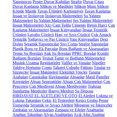
Yapıştırıcısı
Poster Duvar Kağıtları
Strafor
Duvar Çıtası
Duvar Kaplama
Silikon ve Mastikler
Silikon
Mum Silikon
Köpük
Mastik
Tavan Ürünleri
Kartonpiyer
Tavan Kaplama
İnşaat ve İzolasyon
İzolasyon Malzemeleri
Su Yalıtım
Malzemeleri
Isı Yalıtım Malzemeleri
Ses Yalıtım Malzemeleri
İnşaat Malzemeleri
Alçı
Cam Tuğla
Çimento
Beton Harcı
Çatı
Kaplama Malzemeleri
İnşaat Kimyasalları
İnşaat Temizlik
Ürünleri
Lavabo Çözücü
Harç ve Sıva Çözücü
Çok Amaçlı
Temizlik
Yağlayıcı ve Pas Çözücü
Yapı Kimyasalları
Derz
Dolgu
Seramik Yapıştırıcılar
Sıvı Conta
Strafor Yapıştırılar
Plastik Boru ve Ek Parçalar
Boru Bağlantı ve Aksesuarları
Temiz Su Boruları
Atık Su Boruları
PPRC Borular
Kombi
Bağlantı Boruları
Tesisat Tamir ve Bağlantı Malzemeleri
Musluk Uzatma
Regülatörler
Valfler ve Vanalar
Nipeller
Tahliye Hortumu
Conta
Taharet Çubuğu
Fittings
Tıpalar ve
Süzgeçler
İnşaat Makineleri
Elektrikli Vinçler
Taşıma
Arabaları
Caraskallar
Havlupanlar
Ahşaplar
Masif Paneller
Keresteler
Ahşap Seperatörler
Ahşap Çatı Malzemeleri
Çatı
Penceresi
Çatı Merdiveni
Ahşap Merdivenler
Trabzan
Sundurma
Menfezler
Banyo Menfezi
Su Deposu
HIRDAVAT EL ALETLERİ VE OTO
El Aletleri
Lokma ve
Lokma Takımları
Çekiç
El Testereleri
Kesici Grubu
Pense
Tornavida
Seramik ve Sıvacı Aletleri
Mengene ve İşkenceler
Zımbalar ve Aksesuarları
Zımpara ve Eğeler
Anahtarlar
Anahtar Takımları
Alyan Anahtarları
Açık Ağız Anahtar