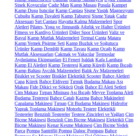
Sinek Kovucular
Çadır Matı
Kamp Masası
Pusula
Kampet
Kamp Duşu
Isıtıcılar
Kamp Çantası
Şişme Yastık
Magnezyum
Çubuğu
Kamp Tuvaleti
Kamp Taburesi
Şişme Yatak
Çadır
Aksesuarı
Sırt Çantası
Hayatta Kalma Malzemeleri
Spor
Aletleri
Pilates, Yoga ve Jimnastik
Ağırlık ve Halter Ürünleri
Fitness ve Kardiyo Ürünleri
Diğer Spor Ürünleri
Valiz ve
Bavul
Kamp Mutfak Malzemeleri
Termal Çanta
Matara
Kamp Yemek Pişirme Seti
Kamp Buzluk ve Soğutucu
Ürünler
Kamp Demliği
Kamp Tavası
Kamp Ocağı
Kamp
Mutfak Aksesuarları
Çakmak ve Yakıcılar
Termoslar
Aydınlatma Ekipmanları
El Feneri
Işıldak
Kafa Lambası
Kamp El Aletleri
Kamp Testeresi
Kamp Küreği
Kamp Bıçağı
Kamp Baltası
Avcılık Malzemeleri
Balık Av Malzemeleri
Bisiklet ve Scooter
Bisiklet
Elektrikli Scooter
Bahçe Aletleri
Çapa
Kürek
Bahçe Eldiveni
Tırmık
Budama Makası
Aşı
Makası
Fide Dikici ve Sökücü
Orak
Bahçe El Aleti Setleri
Çim Makası
Tırpan Misinası
Aşı Bıçağı
Meyve Toplama Aleti
Budama Testeresi
Bahçe Çatalı
Kazma
Bahçe Makineleri
Çapalama Makinesi
Tırpan
Çit Budama Makinesi
Hidrofor
Yaprak Toplama Makinesi
Motorlu Testere
Elektrikli
Testereler
Benzinli Testereler
Testere Zincirleri ve Yağları
Çim
Biçme Makinesi
Benzinli Çim Biçme Makinesi
Elektrikli Çim
Biçme Makinesi
Kenar Kesme Makinesi
Çim Biçme Yedek
Parça
Pompa
Santrifüj Pompa
Dalgıç Pompası
Bahçe