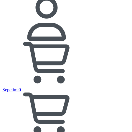
Sepetim
0