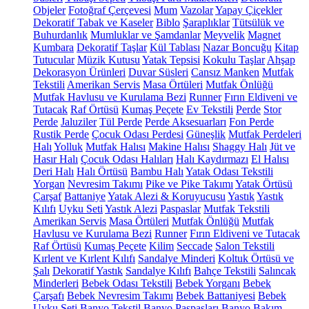
Objeler
Fotoğraf Çerçevesi
Mum
Vazolar
Yapay Çiçekler
Dekoratif Tabak ve Kaseler
Biblo
Şaraplıklar
Tütsülük ve
Buhurdanlık
Mumluklar ve Şamdanlar
Meyvelik
Magnet
Kumbara
Dekoratif Taşlar
Kül Tablası
Nazar Boncuğu
Kitap
Tutucular
Müzik Kutusu
Yatak Tepsisi
Kokulu Taşlar
Ahşap
Dekorasyon Ürünleri
Duvar Süsleri
Cansız Manken
Mutfak
Tekstili
Amerikan Servis
Masa Örtüleri
Mutfak Önlüğü
Mutfak Havlusu ve Kurulama Bezi
Runner
Fırın Eldiveni ve
Tutacak
Raf Örtüsü
Kumaş Peçete
Ev Tekstili
Perde
Stor
Perde
Jaluziler
Tül Perde
Perde Aksesuarları
Fon Perde
Rustik Perde
Çocuk Odası Perdesi
Güneşlik
Mutfak Perdeleri
Halı
Yolluk
Mutfak Halısı
Makine Halısı
Shaggy Halı
Jüt ve
Hasır Halı
Çocuk Odası Halıları
Halı Kaydırmazı
El Halısı
Deri Halı
Halı Örtüsü
Bambu Halı
Yatak Odası Tekstili
Yorgan
Nevresim Takımı
Pike ve Pike Takımı
Yatak Örtüsü
Çarşaf
Battaniye
Yatak Alezi & Koruyucusu
Yastık
Yastık
Kılıfı
Uyku Seti
Yastık Alezi
Paspaslar
Mutfak Tekstili
Amerikan Servis
Masa Örtüleri
Mutfak Önlüğü
Mutfak
Havlusu ve Kurulama Bezi
Runner
Fırın Eldiveni ve Tutacak
Raf Örtüsü
Kumaş Peçete
Kilim
Seccade
Salon Tekstili
Kırlent ve Kırlent Kılıfı
Sandalye Minderi
Koltuk Örtüsü ve
Şalı
Dekoratif Yastık
Sandalye Kılıfı
Bahçe Tekstili
Salıncak
Minderleri
Bebek Odası Tekstili
Bebek Yorganı
Bebek
Çarşafı
Bebek Nevresim Takımı
Bebek Battaniyesi
Bebek
Uyku Seti
Banyo Tekstil
Banyo Paspasları
Banyo Bakım