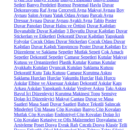
Setleri
Banyo Perdeleri
Bornoz
Peştemal
Havlu
Duvar
Dekorasyonu
Raf
Ayna
Çerçeveli Ayna
Makyaj Aynası
Boy
Aynası
Salon Aynası
Yatak Odası Aynası
Parçalı Ayna
Dresuar Aynası
Duvar Aynası
Ayaklı Ayna
Tablo
Poster
Duvar Panoları
Duvar Halısı ve Örtüsü
Duvar Kağıtları
Boyanabilir Duvar Kağıtları
3 Boyutlu Duvar Kağıtları
Duvar
Stickerları ve Etiketleri
Dekoratif Duvar Kağıtları
Yapışkanlı
Folyolar
Çocuk Odası Duvar Stickerları
Çocuk Odası Duvar
Kağıtları
Duvar Kağıdı Yapıştırıcısı
Poster Duvar Kağıtları
Ev
Düzenleme ve Saklama
Sepetler
Mutfak Sepeti
Çok Amaçlı
Sepetler
Dekoratif Sepetler
Çamaşır Sepetleri
Kutular
Makyaj
Kutusu ve Organizerleri
Plastik Kutular
Kumaş Kutular
Ayakkabı Kutuları
Oyuncak Kutuları
Saklama Kutusu
Dekoratif Kutu
Takı Kutusu
Çamaşır Kurutma Askısı
Saklama Hurçları
Hurçlar
Vakumlu Hurçlar
Halı Hurcu
Askılar
Elbise ve Aksesuar Askıları
Dekoratif Askılar
Kapı
Arkası Askıları
Yapışkanlı Askılar
Vestiyer Askısı
Takı Askısı
Bavul İçi Düzenleyici
Kurutma Makinesi Topu
Şemsiye
Dolap İçi Düzenleyici
Makyaj Çantası
Duvar ve Masa
Saatleri
Masa Saati
Duvar Saatleri
Bahçe Tekstili
Salıncak
Minderleri
Ütü Masası
Çöp Kovaları
Banyo Çöp Kovaları
Mutfak Çöp Kovaları
Endüstriyel Çöp Kovaları
Dolap İçi
Çöp Kovaları
Kırtasiye ve Ofis Malzemeleri
Dosyalama ve
Arşivleme
Poşet Dosya
Evrak Rafı
Çıtçıtlı Dosya
Klasör
Telli