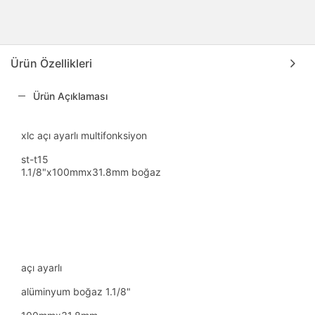
Ürün Özellikleri
Ürün Açıklaması
xlc açı ayarlı multifonksiyon
st-t15
1.1/8"x100mmx31.8mm boğaz
açı ayarlı
alüminyum boğaz 1.1/8"