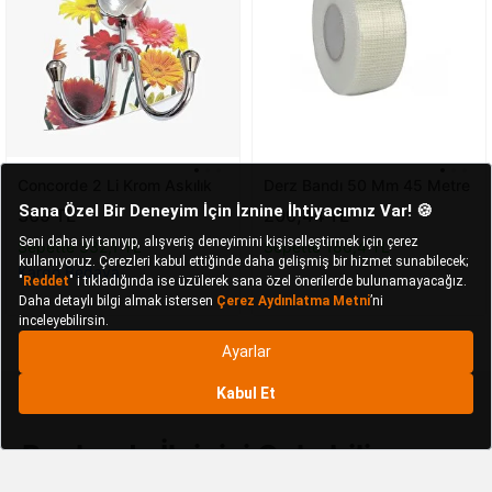
Concorde 2 Li Krom Askılık
Derz Bandı 50 Mm 45 Metre
369 TL
200,44 TL
Sepette 332,1 TL
Sepette 180,4 TL
Kargo Bedava
Bunlar da İlginizi Çekebilir