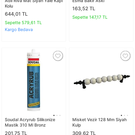
Adil Riva Mat Siyah Yale Kapı
Esma Bakır Askı
Kolu
163,52 TL
644,01 TL
Sepette 147,17 TL
Sepette 579,61 TL
Kargo Bedava
Soudal Acryrub Silikonize
Misket Vezir 128 Mm Siyah
Mastik 310 Ml Bronz
Kulp
201,75 TL
309,62 TL