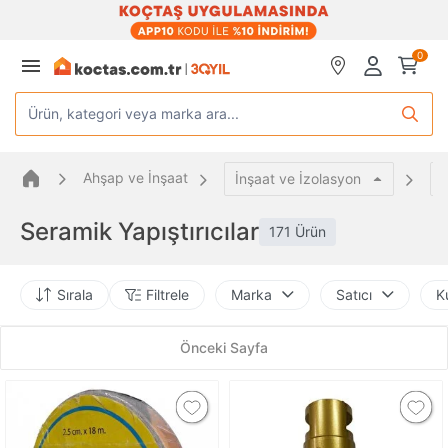
0
Ürün, kategori veya marka ara...
Ahşap ve İnşaat
İnşaat ve İzolasyon
Y
Seramik Yapıştırıcılar
171 Ürün
Sırala
Filtrele
Marka
Satıcı
K
Önceki Sayfa