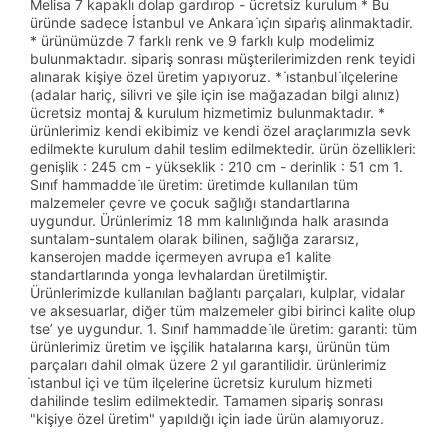
Melisa 7 kapaklı dolap gardırop - ücretsiz kurulum * Bu
üründe sadece İstanbul ve Ankara i̇çi̇n si̇pari̇ş alinmaktadir.
* ürünümüzde 7 farklı renk ve 9 farklı kulp modelimiz
bulunmaktadır. sipariş sonrası müşterilerimizden renk teyidi
alınarak kişiye özel üretim yapıyoruz. * i̇stanbul i̇lçelerine
(adalar hariç, silivri ve şile için ise mağazadan bilgi alınız)
ücretsiz montaj & kurulum hizmetimiz bulunmaktadır. *
ürünlerimiz kendi ekibimiz ve kendi özel araçlarımızla sevk
edilmekte kurulum dahil teslim edilmektedir. ürün özellikleri:
genişlik : 245 cm - yükseklik : 210 cm - derinlik : 51 cm 1.
Sınıf hammadde i̇le üretim: üretimde kullanılan tüm
malzemeler çevre ve çocuk sağlığı standartlarına
uygundur. Ürünlerimiz 18 mm kalınlığında halk arasında
suntalam-suntalem olarak bilinen, sağlığa zararsız,
kanserojen madde içermeyen avrupa e1 kalite
standartlarında yonga levhalardan üretilmiştir.
Ürünlerimizde kullanılan bağlantı parçaları, kulplar, vidalar
ve aksesuarlar, diğer tüm malzemeler gibi birinci kalite olup
tse’ ye uygundur. 1. Sınıf hammadde i̇le üretim: garanti: tüm
ürünlerimiz üretim ve işçilik hatalarına karşı, ürünün tüm
parçaları dahil olmak üzere 2 yıl garantilidir. ürünlerimiz
i̇stanbul içi ve tüm ilçelerine ücretsiz kurulum hizmeti
dahilinde teslim edilmektedir. Tamamen sipariş sonrası
"kişiye özel üretim" yapıldığı için iade ürün alamıyoruz.