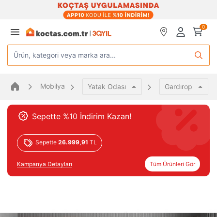
0
Ürün, kategori veya marka ara...
Mobilya
Yatak Odası
Gardırop
Sepette %10 İndirim Kazan!
Sepette
26.999,91
TL
Kampanya Detayları
Tüm Ürünleri Gör