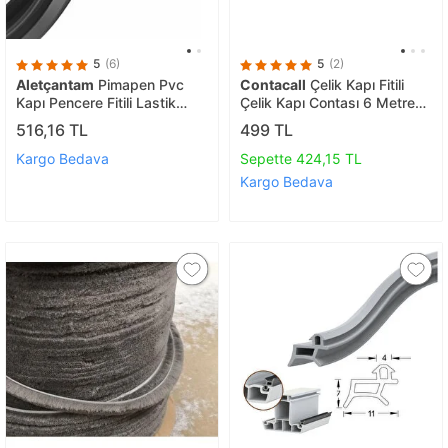
5
(6)
5
(2)
Aletçantam
Pimapen Pvc
Contacall
Çelik Kapı Fitili
Kapı Pencere Fitili Lastik
Çelik Kapı Contası 6 Metre
Contası Siyah - 10 Metre
Siyah
516,16 TL
499 TL
Kargo Bedava
Sepette 424,15 TL
Kargo Bedava