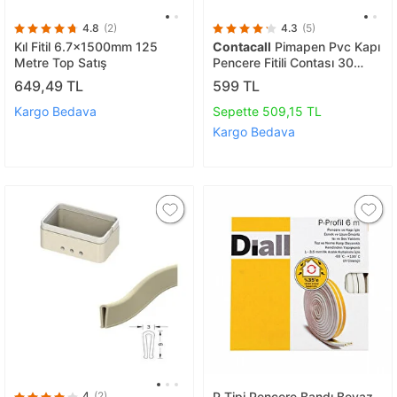
4.8
(2)
4.3
(5)
Kıl Fitil 6.7x1500mm 125
Contacall
Pimapen Pvc Kapı
Metre Top Satış
Pencere Fitili Contası 30
Metre Gri
649,49 TL
599 TL
Kargo Bedava
Sepette 509,15 TL
Kargo Bedava
4
(2)
P Tipi Pencere Bandı Beyaz