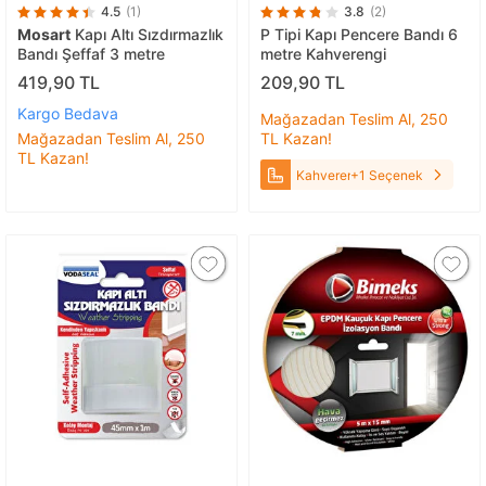
4.5
(1)
3.8
(2)
Mosart
Kapı Altı Sızdırmazlık
P Tipi Kapı Pencere Bandı 6
Bandı Şeffaf 3 metre
metre Kahverengi
419,90 TL
209,90 TL
Kargo Bedava
Mağazadan Teslim Al, 250
Mağazadan Teslim Al, 250
TL Kazan!
TL Kazan!
Kahverengi
+1 Seçenek