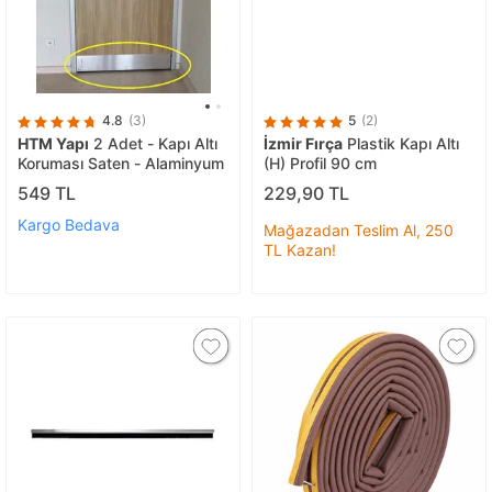
4.8
(3)
5
(2)
HTM Yapı
2 Adet - Kapı Altı
İzmir Fırça
Plastik Kapı Altı
Koruması Saten - Alaminyum
(H) Profil 90 cm
549 TL
229,90 TL
Kargo Bedava
Mağazadan Teslim Al, 250
TL Kazan!