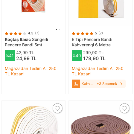
4.3
(7)
5
(2)
Koçtaş Basic
Süngerli
E Tipi Pencere Bandı
Pencere Bandi 5mt
Kahverengi 6 Metre
42,99 TL
299,90 TL
%41
%40
24,99 TL
179,90 TL
Mağazadan Teslim Al, 250
Mağazadan Teslim Al, 250
TL Kazan!
TL Kazan!
Kahverengi
+3 Seçenek
6 Metre