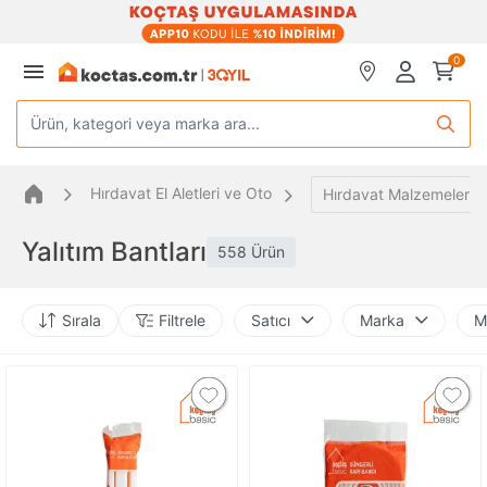
0
Ürün, kategori veya marka ara...
Hırdavat El Aletleri ve Oto
Hırdavat Malzemeleri
Yalıtım Bantları
558 Ürün
Sırala
Filtrele
Satıcı
Marka
M