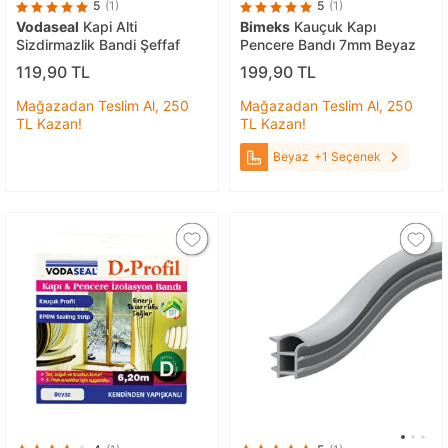
5
(1)
5
(1)
Vodaseal
Kapi Alti
Bimeks
Kauçuk Kapı
Sizdirmazlik Bandi Şeffaf
Pencere Bandı 7mm Beyaz
119,90 TL
199,90 TL
Mağazadan Teslim Al, 250
Mağazadan Teslim Al, 250
TL Kazan!
TL Kazan!
Beyaz
+1 Seçenek