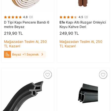
4.8
(3)
4.5
(2)
D Tipi Kapı Pencere Bandı 6
Efe
Kapı Altı Ruzgar Onleyici
metre Beyaz
Koyu Kahve Deri
219,90 TL
249,90 TL
Mağazadan Teslim Al, 250
Mağazadan Teslim Al, 250
TL Kazan!
TL Kazan!
Beyaz
+1 Seçenek