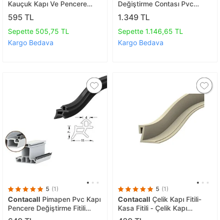
Kauçuk Kapı Ve Pencere
Değiştirme Contası Pvc
İzolasyon Bandı/fitili 15x2-
Pencere Fitili Gri 50 Metre
595 TL
1.349 TL
30 Metre Siyah Fitil
Sepette 505,75 TL
Sepette 1.146,65 TL
Kargo Bedava
Kargo Bedava
5
(1)
5
(1)
Contacall
Pimapen Pvc Kapı
Contacall
Çelik Kapı Fitili-
Pencere Değiştirme Fitili
Kasa Fitili - Çelik Kapı
Contası 40 Metre Siyah
Contası 6 Metre Beyaz