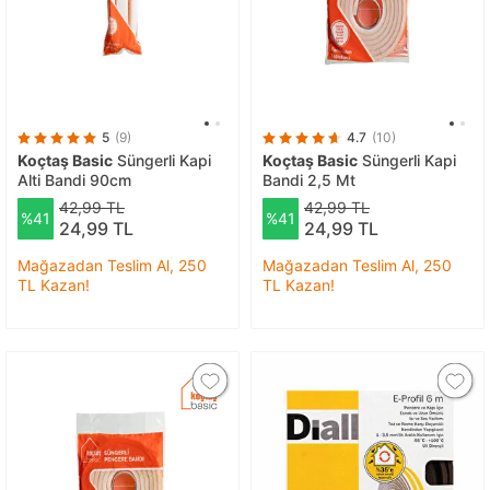
5
(9)
4.7
(10)
Koçtaş Basic
Süngerli Kapi
Koçtaş Basic
Süngerli Kapi
Alti Bandi 90cm
Bandi 2,5 Mt
42,99 TL
42,99 TL
%41
%41
24,99 TL
24,99 TL
Mağazadan Teslim Al, 250
Mağazadan Teslim Al, 250
TL Kazan!
TL Kazan!