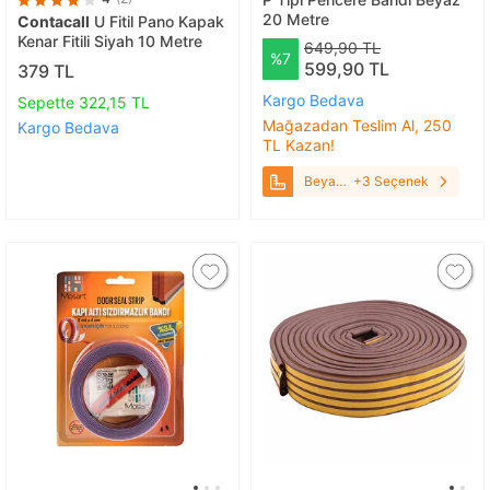
20 Metre
Contacall
U Fitil Pano Kapak
Kenar Fitili Siyah 10 Metre
649,90 TL
%7
599,90 TL
379 TL
Kargo Bedava
Sepette 322,15 TL
Mağazadan Teslim Al, 250
Kargo Bedava
TL Kazan!
Beyaz
+3 Seçenek
20
Metre