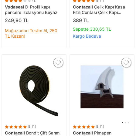
4
(1)
5
(1)
Vodaseal
D-Profil kapı
Contacall
Çelik Kapı Kasa
pencere izolasyonu Beyaz
Fitili Contası Çelik Kapı
Contası 6 Metre Beyaz
249,90 TL
389 TL
Sepette 330,65 TL
Mağazadan Teslim Al, 250
TL Kazan!
Kargo Bedava
5
(1)
5
(1)
Contacall
Bondit Çift Sarım
Contacall
Pimapen