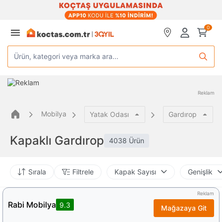
0
Ürün, kategori veya marka ara...
Reklam
Mobilya
Yatak Odası
Gardırop
Kapaklı Gardırop
4038 Ürün
Sırala
Filtrele
Kapak Sayısı
Genişlik
Reklam
Rabi Mobilya
9.3
Mağazaya Git