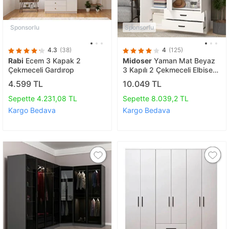
Sponsorlu
Sponsorlu
4.3
(38)
4
(125)
Rabi
Ecem 3 Kapak 2
Midoser
Yaman Mat Beyaz
Çekmeceli Gardırop
3 Kapılı 2 Çekmeceli Elbise
Dolabı-gardrop
4.599 TL
10.049 TL
Sepette 4.231,08 TL
Sepette 8.039,2 TL
Kargo Bedava
Kargo Bedava