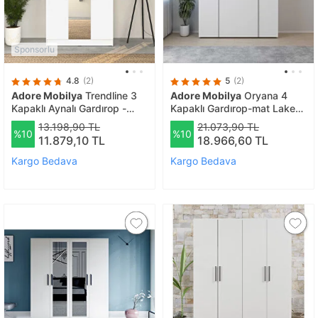
Sponsorlu
4.8
(2)
5
(2)
Adore Mobilya
Trendline 3
Adore Mobilya
Oryana 4
Kapaklı Aynalı Gardırop -
Kapaklı Gardırop-mat Lake
Beyaz 120x207x53 Cm
Beyaz 180x210x62 Cm
13.198,90 TL
21.073,90 TL
%10
%10
11.879,10 TL
18.966,60 TL
Kargo Bedava
Kargo Bedava