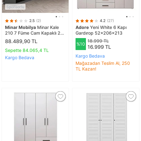
Sponsorlu
2.5
(2)
4.2
(27)
Minar Mobilya
Minar Kale
Adore
Yeni White 6 Kapı
210 7 Füme Cam Kapaklı 2
Gardırop 52x206x213
Çekmeceli Köşe Dolap
88.489,90 TL
18.999 TL
%10
Antrasit Füme Cam
16.999 TL
Sepette 84.065,4 TL
Kargo Bedava
Kargo Bedava
Mağazadan Teslim Al, 250
TL Kazan!