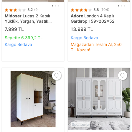
3.2
(9)
3.8
(104)
Midoser
Lucas 2 Kapılı
Adore
London 4 Kapılı
Yüklük, Yorgan, Yastık
Gardırop 159x202x52
Dolabı - Mat Beyaz
7.999 TL
13.999 TL
Sepette 6.399,2 TL
Kargo Bedava
Kargo Bedava
Mağazadan Teslim Al, 250
TL Kazan!
Sponsorlu