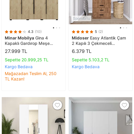
Sponsorlu
4.3
(10)
5
(2)
Minar Mobilya
Gina 4
Midoser
Easy Atlantik Çam
Kapaklı Gardırop Meşe
2 Kapılı 3 Çekmeceli
180x52x200 cm
Gardırop
27.999 TL
6.379 TL
Sepette 20.999,25 TL
Sepette 5.103,2 TL
Kargo Bedava
Kargo Bedava
Mağazadan Teslim Al, 250
TL Kazan!