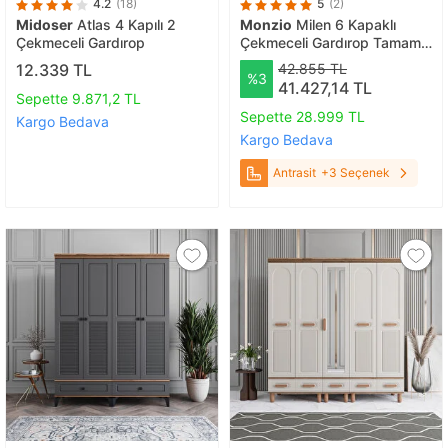
4.2
(18)
5
(2)
Midoser
Atlas 4 Kapılı 2
Monzio
Milen 6 Kapaklı
Çekmeceli Gardırop
Çekmeceli Gardırop Tamamı
Mdf (Antrasit) Antrasit
12.339 TL
42.855 TL
%3
41.427,14 TL
Sepette 9.871,2 TL
Sepette 28.999 TL
Kargo Bedava
Kargo Bedava
Antrasit
+3 Seçenek