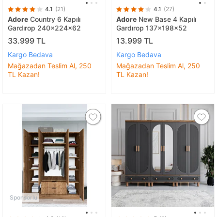
4.1
(21)
4.1
(27)
Adore
Country 6 Kapılı
Adore
New Base 4 Kapılı
Gardırop 240x224x62
Gardırop 137x198x52
33.999 TL
13.999 TL
Kargo Bedava
Kargo Bedava
Mağazadan Teslim Al, 250
Mağazadan Teslim Al, 250
TL Kazan!
TL Kazan!
Sponsorlu