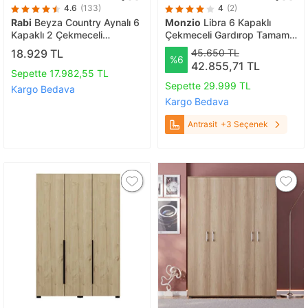
4.6
(133)
4
(2)
Rabi
Beyza Country Aynalı 6
Monzio
Libra 6 Kapaklı
Kapaklı 2 Çekmeceli
Çekmeceli Gardırop Tamamı
Gardırop 210cm
Mdf (antrasit) Antrasit
18.929 TL
45.650 TL
%6
42.855,71 TL
Sepette 17.982,55 TL
Sepette 29.999 TL
Kargo Bedava
Kargo Bedava
Antrasit
+3 Seçenek