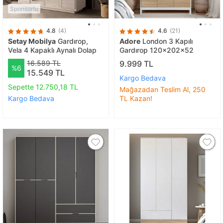
Sponsorlu
4.8
(4)
4.6
(21)
Setay Mobilya
Gardırop,
Adore
London 3 Kapılı
Vela 4 Kapaklı Aynalı Dolap
Gardırop 120x202x52
16.589 TL
9.999 TL
%6
15.549 TL
Kargo Bedava
Sepette 12.750,18 TL
Mağazadan Teslim Al, 250
Kargo Bedava
TL Kazan!