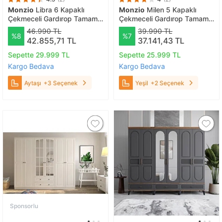
Monzio
Libra 6 Kapaklı
Monzio
Milen 5 Kapaklı
Çekmeceli Gardırop Tamamı
Çekmeceli Gardırop Tamamı
Mdf (aytaşı) Aytaşı
Mdf (yeşil) Yeşil
46.990 TL
39.990 TL
%8
%7
42.855,71 TL
37.141,43 TL
Sepette 29.999 TL
Sepette 25.999 TL
Kargo Bedava
Kargo Bedava
Aytaşı
+3 Seçenek
Yeşil
+2 Seçenek
Sponsorlu