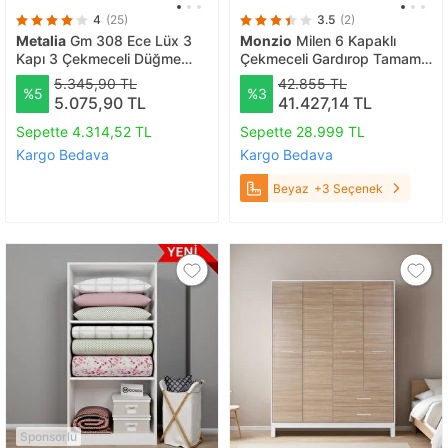
4
(25)
3.5
(2)
Metalia
Gm 308 Ece Lüx 3
Monzio
Milen 6 Kapaklı
Kapı 3 Çekmeceli Düğme
Çekmeceli Gardırop Tamamı
Kulplu Gardırop
Mdf (beyaz) Beyaz
5.345,90 TL
42.855 TL
%5
%3
5.075,90 TL
41.427,14 TL
Sepette 4.314,52 TL
Sepette 28.999 TL
Kargo Bedava
Kargo Bedava
Beyaz
+3 Seçenek
Sponsorlu