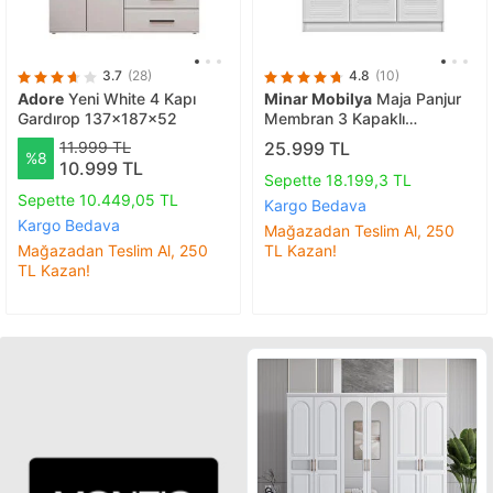
3.7
(28)
4.8
(10)
Adore
Yeni White 4 Kapı
Minar Mobilya
Maja Panjur
Gardırop 137x187x52
Membran 3 Kapaklı
190x135x52 cm
11.999 TL
25.999 TL
%8
10.999 TL
Sepette 18.199,3 TL
Sepette 10.449,05 TL
Kargo Bedava
Kargo Bedava
Mağazadan Teslim Al, 250
Mağazadan Teslim Al, 250
TL Kazan!
TL Kazan!