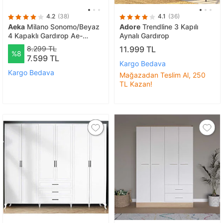
4.2
(38)
4.1
(36)
Aeka
Milano Sonomo/Beyaz
Adore
Trendline 3 Kapılı
4 Kapaklı Gardırop Ae-
Aynalı Gardırop
1059S
8.299 TL
11.999 TL
%8
7.599 TL
Kargo Bedava
Kargo Bedava
Mağazadan Teslim Al, 250
TL Kazan!