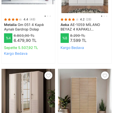
4.4
(48)
4.2
(28)
Metalia
Gm 051 4 Kapılı
Aeka
AE-1059 MİLANO
Aynalı Gardrop Dolap
BEYAZ 4 KAPAKLI
GARDIROP 11 RAFLI 2
6.803,90 TL
8.299 TL
%4
%8
ASKILIKLI BEYAZ
6.479,90 TL
7.599 TL
Sepette 5.507,92 TL
Kargo Bedava
Kargo Bedava