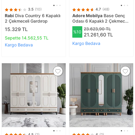
3.5
(10)
4.7
(48)
Rabi
Diva Country 6 Kapaklı
Adore Mobilya
Base Genç
2 Çekmeceli Gardırop
Odası 6 Kapaklı 2 Çekmeceli
Gardırop
15.329 TL
23.623,90 TL
%10
21.261,60 TL
Sepette 14.562,55 TL
Kargo Bedava
Kargo Bedava
4.5
(2)
4
(2)