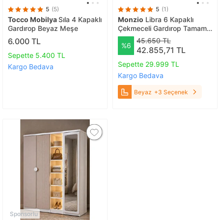
5
(5)
5
(1)
Tocco Mobilya
Sıla 4 Kapaklı
Monzio
Libra 6 Kapaklı
Gardırop Beyaz Meşe
Çekmeceli Gardırop Tamamı
Mdf (beyaz) Beyaz
6.000 TL
45.650 TL
%6
42.855,71 TL
Sepette 5.400 TL
Sepette 29.999 TL
Kargo Bedava
Kargo Bedava
Beyaz
+3 Seçenek
Sponsorlu