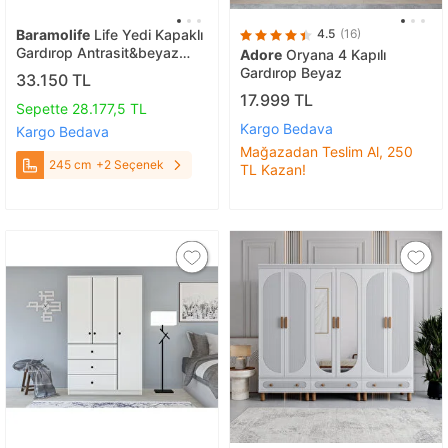
Baramolife
Life Yedi Kapaklı
4.5
(16)
Gardırop Antrasit&beyaz
Adore
Oryana 4 Kapılı
G.y.l_6_245cm 245 cm
Gardırop Beyaz
33.150 TL
17.999 TL
Sepette 28.177,5 TL
Kargo Bedava
Kargo Bedava
Mağazadan Teslim Al, 250
245 cm
+2 Seçenek
TL Kazan!