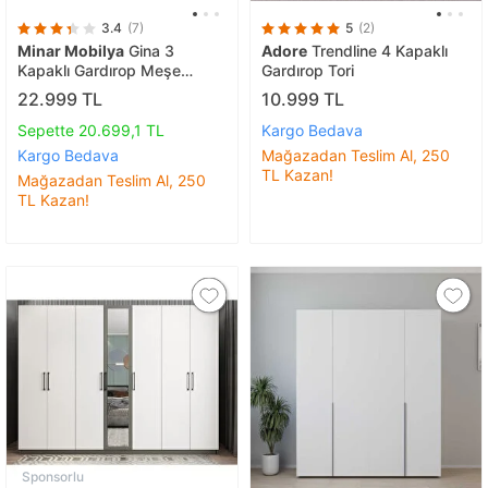
3.4
(7)
5
(2)
Minar Mobilya
Gina 3
Adore
Trendline 4 Kapaklı
Kapaklı Gardırop Meşe
Gardırop Tori
135x52x200 cm
22.999 TL
10.999 TL
Sepette 20.699,1 TL
Kargo Bedava
Kargo Bedava
Mağazadan Teslim Al, 250
TL Kazan!
Mağazadan Teslim Al, 250
TL Kazan!
Sponsorlu