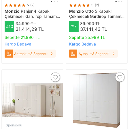
5
(2)
5
(2)
Monzio
Panjur 4 Kapaklı
Monzio
Otto 5 Kapaklı
Çekmeceli Gardırop Tamamı
Çekmeceli Gardırop Tamamı
Mdf (antrasit) Antrasit
Mdf (aytaşı) Aytaşı
34.990 TL
39.990 TL
%10
%7
31.414,29 TL
37.141,43 TL
Sepette 21.990 TL
Sepette 25.999 TL
Kargo Bedava
Kargo Bedava
Antrasit
+3 Seçenek
Aytaşı
+3 Seçenek
Sponsorlu