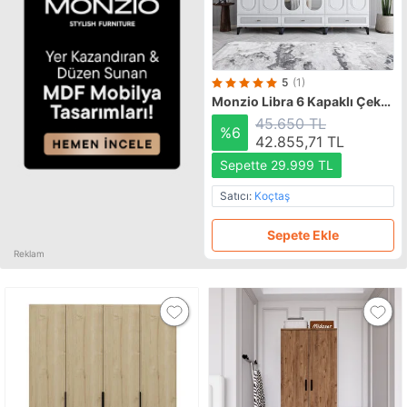
5
(1)
Monzio
Libra 6 Kapaklı Çekmeceli Gardırop Tamamı Mdf (beyaz) Beyaz
45.650 TL
%6
42.855,71 TL
Sepette 29.999 TL
Satıcı:
Koçtaş
Sepete Ekle
Reklam