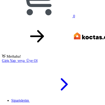
0
👋
Merhaba!
Giriş Yap veya Üye Ol
Siparişlerim