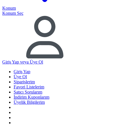
Konum
Konum Seç
Giriş Yap
veya Üye Ol
Giriş Yap
Üye Ol
Siparişlerim
Favori Listelerim
Satıcı Sorularım
İndirim Kuponlarım
Üyelik Bilgilerim