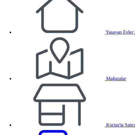
Yaşayan Evler
Mağazalar
Koçtaş'ta Satıc