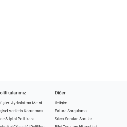
olitikalarımız
Diğer
üşteri Aydınlatma Metni
İletişim
işisel Verilerin Korunması
Fatura Sorgulama
ade & İptal Politikası
Sıkça Sorulan Sorular
edarikçi Güvenliği Politikası
Bilgi Toplumu Hizmetleri