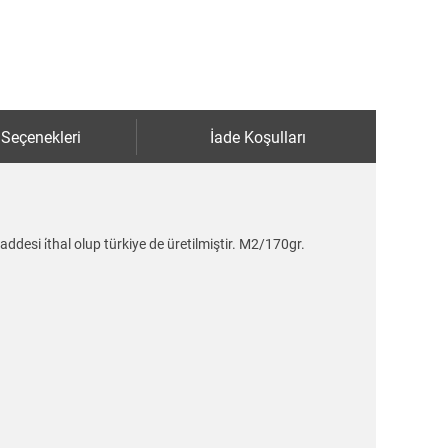
 Seçenekleri
İade Koşulları
ddesi i̇thal olup türkiye de üretilmiştir. M2/170gr.