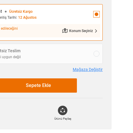
at
●
Ücretsiz Kargo
iliş Tarihi:
12 Ağustos
 edileceğini
Konum Seçiniz
siz Teslim
i uygun değil
Mağaza Değiştir
Sepete Ekle
Ürünü Paylaş