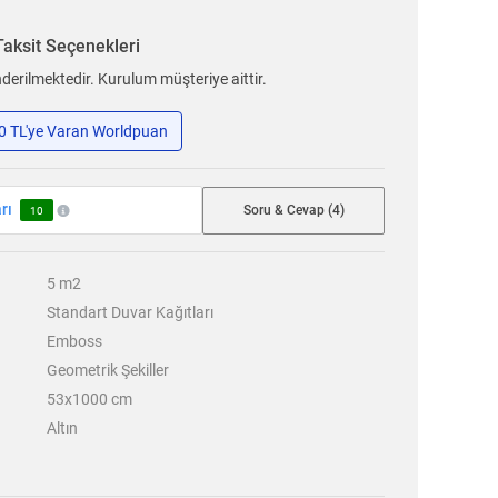
Taksit Seçenekleri
erilmektedir. Kurulum müşteriye aittir.
50 TL'ye Varan Worldpuan
rı
Soru & Cevap (4)
10
5
m2
Standart Duvar Kağıtları
Emboss
Geometrik Şekiller
53x1000 cm
Altın