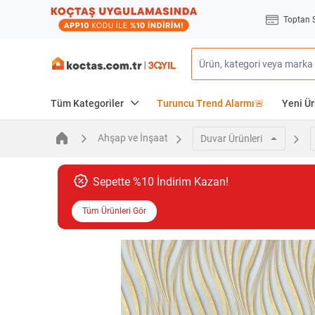
Toptan 
Tüm Kategoriler
Turuncu Trend Alarmı🚨
Yeni Ür
Ahşap ve İnşaat
Duvar Ürünleri
Sepette %10 İndirim Kazan!
Tüm Ürünleri Gör