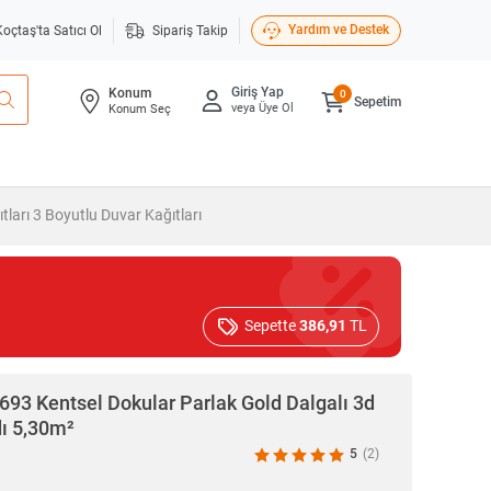
Yardım ve Destek
Koçtaş'ta Satıcı Ol
Sipariş Takip
Giriş Yap
Konum
0
Sepetim
veya Üye Ol
Konum Seç
tları 3 Boyutlu Duvar Kağıtları
Sepette
386,91
TL
693 Kentsel Dokular Parlak Gold Dalgalı 3d
ı 5,30m²
5
(2)