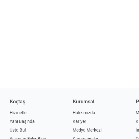
Koçtaş
Kurumsal
P
Hizmetler
Hakkımızda
M
Yanı Başında
Kariyer
K
Usta Bul
Medya Merkezi
İ
Yaşayan Evler Blog
Kampanyalar
T