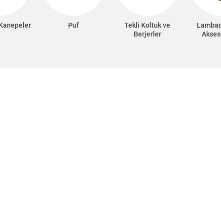
 Kanepeler
Puf
Tekli Koltuk ve
Lambad
Berjerler
Akses