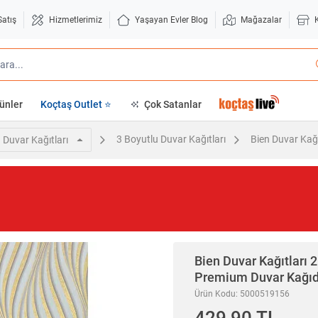
Satış
Hizmetlerimiz
Yaşayan Evler Blog
Mağazalar
ünler
Koçtaş Outlet ⭐
Çok Satanlar
3 Boyutlu Duvar Kağıtları
Bien Duvar Kağı
Duvar Kağıtları
Bien Duvar Kağıtları
2
Premium Duvar Kağıd
Ürün Kodu: 5000519156