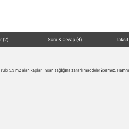
r (2)
Soru & Cevap (4)
Taksit
1 rulo 5,3 m2 alan kaplar. İnsan sağlığına zararlı maddeler i̇çermez. Hamma