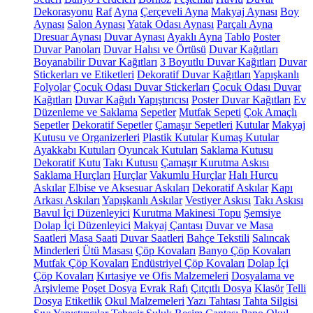
Dekorasyonu
Raf
Ayna
Çerçeveli Ayna
Makyaj Aynası
Boy
Aynası
Salon Aynası
Yatak Odası Aynası
Parçalı Ayna
Dresuar Aynası
Duvar Aynası
Ayaklı Ayna
Tablo
Poster
Duvar Panoları
Duvar Halısı ve Örtüsü
Duvar Kağıtları
Boyanabilir Duvar Kağıtları
3 Boyutlu Duvar Kağıtları
Duvar
Stickerları ve Etiketleri
Dekoratif Duvar Kağıtları
Yapışkanlı
Folyolar
Çocuk Odası Duvar Stickerları
Çocuk Odası Duvar
Kağıtları
Duvar Kağıdı Yapıştırıcısı
Poster Duvar Kağıtları
Ev
Düzenleme ve Saklama
Sepetler
Mutfak Sepeti
Çok Amaçlı
Sepetler
Dekoratif Sepetler
Çamaşır Sepetleri
Kutular
Makyaj
Kutusu ve Organizerleri
Plastik Kutular
Kumaş Kutular
Ayakkabı Kutuları
Oyuncak Kutuları
Saklama Kutusu
Dekoratif Kutu
Takı Kutusu
Çamaşır Kurutma Askısı
Saklama Hurçları
Hurçlar
Vakumlu Hurçlar
Halı Hurcu
Askılar
Elbise ve Aksesuar Askıları
Dekoratif Askılar
Kapı
Arkası Askıları
Yapışkanlı Askılar
Vestiyer Askısı
Takı Askısı
Bavul İçi Düzenleyici
Kurutma Makinesi Topu
Şemsiye
Dolap İçi Düzenleyici
Makyaj Çantası
Duvar ve Masa
Saatleri
Masa Saati
Duvar Saatleri
Bahçe Tekstili
Salıncak
Minderleri
Ütü Masası
Çöp Kovaları
Banyo Çöp Kovaları
Mutfak Çöp Kovaları
Endüstriyel Çöp Kovaları
Dolap İçi
Çöp Kovaları
Kırtasiye ve Ofis Malzemeleri
Dosyalama ve
Arşivleme
Poşet Dosya
Evrak Rafı
Çıtçıtlı Dosya
Klasör
Telli
Dosya
Etiketlik
Okul Malzemeleri
Yazı Tahtası
Tahta Silgisi