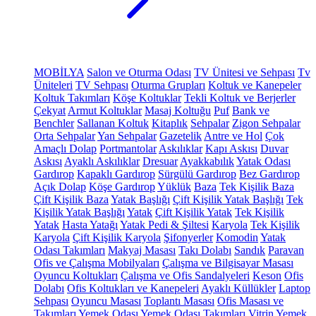
MOBİLYA
Salon ve Oturma Odası
TV Ünitesi ve Sehpası
Tv
Üniteleri
TV Sehpası
Oturma Grupları
Koltuk ve Kanepeler
Koltuk Takımları
Köşe Koltuklar
Tekli Koltuk ve Berjerler
Çekyat
Armut Koltuklar
Masaj Koltuğu
Puf
Bank ve
Benchler
Sallanan Koltuk
Kitaplık
Sehpalar
Zigon Sehpalar
Orta Sehpalar
Yan Sehpalar
Gazetelik
Antre ve Hol
Çok
Amaçlı Dolap
Portmantolar
Askılıklar
Kapı Askısı
Duvar
Askısı
Ayaklı Askılıklar
Dresuar
Ayakkabılık
Yatak Odası
Gardırop
Kapaklı Gardırop
Sürgülü Gardırop
Bez Gardırop
Açık Dolap
Köşe Gardırop
Yüklük
Baza
Tek Kişilik Baza
Çift Kişilik Baza
Yatak Başlığı
Çift Kişilik Yatak Başlığı
Tek
Kişilik Yatak Başlığı
Yatak
Çift Kişilik Yatak
Tek Kişilik
Yatak
Hasta Yatağı
Yatak Pedi & Şiltesi
Karyola
Tek Kişilik
Karyola
Çift Kişilik Karyola
Şifonyerler
Komodin
Yatak
Odası Takımları
Makyaj Masası
Takı Dolabı
Sandık
Paravan
Ofis ve Çalışma Mobilyaları
Çalışma ve Bilgisayar Masası
Oyuncu Koltukları
Çalışma ve Ofis Sandalyeleri
Keson
Ofis
Dolabı
Ofis Koltukları ve Kanepeleri
Ayaklı Küllükler
Laptop
Sehpası
Oyuncu Masası
Toplantı Masası
Ofis Masası ve
Takımları
Yemek Odası
Yemek Odası Takımları
Vitrin
Yemek