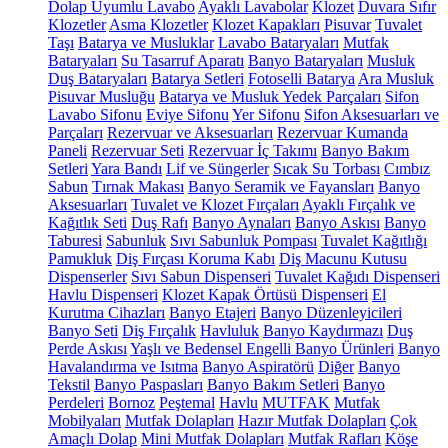
Dolap Uyumlu Lavabo
Ayaklı Lavabolar
Klozet
Duvara Sıfır
Klozetler
Asma Klozetler
Klozet Kapakları
Pisuvar
Tuvalet
Taşı
Batarya ve Musluklar
Lavabo Bataryaları
Mutfak
Bataryaları
Su Tasarruf Aparatı
Banyo Bataryaları
Musluk
Duş Bataryaları
Batarya Setleri
Fotoselli Batarya
Ara Musluk
Pisuvar Musluğu
Batarya ve Musluk Yedek Parçaları
Sifon
Lavabo Sifonu
Eviye Sifonu
Yer Sifonu
Sifon Aksesuarları ve
Parçaları
Rezervuar ve Aksesuarları
Rezervuar Kumanda
Paneli
Rezervuar Seti
Rezervuar İç Takımı
Banyo Bakım
Setleri
Yara Bandı
Lif ve Süngerler
Sıcak Su Torbası
Cımbız
Sabun
Tırnak Makası
Banyo Seramik ve Fayansları
Banyo
Aksesuarları
Tuvalet ve Klozet Fırçaları
Ayaklı Fırçalık ve
Kağıtlık Seti
Duş Rafı
Banyo Aynaları
Banyo Askısı
Banyo
Taburesi
Sabunluk
Sıvı Sabunluk Pompası
Tuvalet Kağıtlığı
Pamukluk
Diş Fırçası Koruma Kabı
Diş Macunu Kutusu
Dispenserler
Sıvı Sabun Dispenseri
Tuvalet Kağıdı Dispenseri
Havlu Dispenseri
Klozet Kapak Örtüsü Dispenseri
El
Kurutma Cihazları
Banyo Etajeri
Banyo Düzenleyicileri
Banyo Seti
Diş Fırçalık
Havluluk
Banyo Kaydırmazı
Duş
Perde Askısı
Yaşlı ve Bedensel Engelli Banyo Ürünleri
Banyo
Havalandırma ve Isıtma
Banyo Aspiratörü
Diğer
Banyo
Tekstil
Banyo Paspasları
Banyo Bakım Setleri
Banyo
Perdeleri
Bornoz
Peştemal
Havlu
MUTFAK
Mutfak
Mobilyaları
Mutfak Dolapları
Hazır Mutfak Dolapları
Çok
Amaçlı Dolap
Mini Mutfak Dolapları
Mutfak Rafları
Köşe