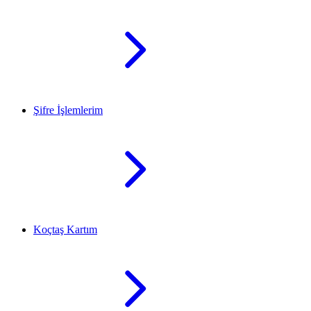
Şifre İşlemlerim
Koçtaş Kartım