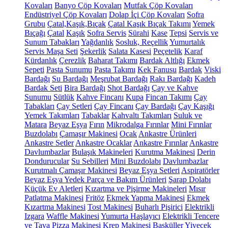
Kovaları
Banyo Çöp Kovaları
Mutfak Çöp Kovaları
Endüstriyel Çöp Kovaları
Dolap İçi Çöp Kovaları
Sofra
Grubu
Çatal,Kaşık,Bıçak
Çatal Kaşık Bıçak Takımı
Yemek
Bıçağı
Çatal
Kaşık
Sofra Servis
Sürahi
Kase
Tepsi
Servis ve
Sunum Tabakları
Yağdanlık
Sosluk, Reçellik
Yumurtalık
Servis Maşa Seti
Şekerlik
Salata Kasesi
Peçetelik
Karaf
Kürdanlık
Çerezlik
Baharat Takımı
Bardak Altlığı
Ekmek
Sepeti
Pasta Sunumu
Pasta Takımı
Kek Fanusu
Bardak
Viski
Bardağı
Su Bardağı
Meşrubat Bardağı
Rakı Bardağı
Kadeh
Bardak Seti
Bira Bardağı
Shot Bardağı
Çay ve Kahve
Sunumu
Sütlük
Kahve Fincanı
Kupa
Fincan Takımı
Çay
Tabakları
Çay Setleri
Çay Fincanı
Çay Bardağı
Çay Kaşığı
Yemek Takımları
Tabaklar
Kahvaltı Takımları
Suluk ve
Matara
Beyaz Eşya
Fırın
Mikrodalga Fırınlar
Mini Fırınlar
Buzdolabı
Çamaşır Makinesi
Ocak
Ankastre Ürünleri
Ankastre Setler
Ankastre Ocaklar
Ankastre Fırınlar
Ankastre
Davlumbazlar
Bulaşık Makineleri
Kurutma Makinesi
Derin
Dondurucular
Su Sebilleri
Mini Buzdolabı
Davlumbazlar
Kurutmalı Çamaşır Makinesi
Beyaz Eşya Setleri
Aspiratörler
Beyaz Eşya Yedek Parça ve Bakım Ürünleri
Şarap Dolabı
Küçük Ev Aletleri
Kızartma ve Pişirme Makineleri
Mısır
Patlatma Makinesi
Fritöz
Ekmek Yapma Makinesi
Ekmek
Kızartma Makinesi
Tost Makinesi
Buharlı Pişirici
Elektrikli
Izgara
Waffle Makinesi
Yumurta Haşlayıcı
Elektrikli Tencere
ve Tava
Pizza Makinesi
Krep Makinesi
Basküller
Yiyecek