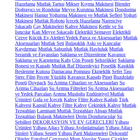
Hazırlama
Mutfak Tartısı
Mikser
Kıyma Makinesi
Blender
Doğrayıcı ve Rondolar
Meyve Kurutma Makinesi
Dondurma
Makinesi
Hamur Yoğurma Makinesi ve Mutfak Şefleri
Yoğurt
Makinesi
Mutfak Robotu
İçecek Hazırlama
Narenciye
Sıkacağı
Çay Makineleri
Kahve Makinesi
Kettle ve Su
Isıtıcılar
Katı Meyve Sıkacağı
Elektrikli Semaver
Elektrikli
Cezve
Küçük Ev Aletleri Yedek Parça ve Aksesuarları
Mutfak
Aksesuarları
Mutfak Seti
Bulaşıklık
Askı ve Kancalar
Kaydırmaz
Mutfak Sabunluk
Mutfak Havluluk
Mutfak
Seramik ve Fayansları
Saklama ve Düzenleme
Kavanoz
Saklama ve Karıştırma Kabı
Çöp Poşeti
Sebzelikler
Saklama
Bonesi ve Kapağı
Mutfak Raf Düzenleyici
Poşetlik
Kaşıklık
Beslenme Kutusu
Damacana Pompası
Ekmeklik
Sefer Tası
Streç Film
Peçete Yüzüğü
Kavanoz Kapağı
Pipet
Buzdolabı
Poşeti
Doypack
Su Arıtma Cihazları ve Aksesuarları
Su
Arıtma Cihazları
Su Arıtma Filtreleri
Su Arıtma Aksesuarları
ve Yedek Parçaları
Arıtma Musluğu
Endüstriyel Mutfak
Ürünleri
Gıda ve İçecek
Kahve
Filtre Kahve Kağıdı
Türk
Kahvesi
Kapsül Kahve
Filtre Kahve
Çekirdek Kahve
Mutfak
Tezgahları
Laminant Mutfak Tezgahları
Ahşap Mutfak
Tezgahları
Bulaşık Makineleri
Derin Dondurucular
Su
Sebilleri
DEKORASYON VE EV GEREÇLERİ
Yılbaşı
Ürünleri
Yılbaşı Ağacı
Yılbaşı Aydınlatmaları
Yılbaşı Ağacı
Süsleri
Yılbaşı Sepeti
Yılbaşı Parti Malzemeleri
Dekoratif
Objeler
Fotoğraf Çerçevesi
Mum
Vazolar
Yapay Çiçekler