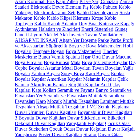
Akım Korumalı Priz
Kapı Zilleri
Pil ve Şarj Cihazları
Zaman
Saatleri
Elektronik Devre Elemanı
Fiş
Kablo Pabucu
Kablo
Yüksüğü
Elektronik Tamir Seti
Kablo Düzenleyiciler
Susta
Makaron Kablo
Kablo Klipsi
Klemens
Kroşe
Kablo
Toplayıcı
Kablo Kanalı
Adaptör
Duy
Buat Kutusu ve Kapağı
Aydınlatma Halatları ve Zincirleri
Enerji Sistemleri
Güneş
Paneli
Lityum Akü
Jel Akü
İnverter
Tavan Vantilatörleri
AHŞAP VE İNŞAAT
Ahşap Yer Döşeme
Parke
Parke Profil
ve Aksesuarları
Süpürgelik
Boya ve Boya Malzemeleri
Hobi
Boyaları
Tempare Boyası
Boya Malzemeleri
Tinerler
Maskeleme Bandı
Vernik
Spatula
Hışır Örtü
Duvar Macunu
Boya Fırçaları
Boya Rulosu
Mala
Boya
İç Cephe Boyalar
Dış
Cephe Boyalar
Astarlar
Metal Boyaları
Tavan Boyaları
Yağlı
Boyalar
Yalıtım Boyası
Sprey Boya
Kapı Boyası
Epoksi
Boyalar
Kapılar
Amerikan Kapılar
Melamin Kapılar
Çelik
Kapılar
Akordiyon Kapılar
Sürgülü Kapılar
Acil Çıkış
Kapıları
Kapı Kolları
Seramik ve Fayans
Banyo Seramik ve
Fayansları
Yer Seramik ve Fayansları
Mutfak Seramik ve
Fayansları
Karo
Mozaik
Mutfak Tezgahları
Laminant Mutfak
Tezgahları
Ahşap Mutfak Tezgahları
PVC Zemin Kaplama
Duvar Ürünleri
Duvar Kağıtları
Boyanabilir Duvar Kağıtları
3 Boyutlu Duvar Kağıtları
Duvar Stickerları ve Etiketleri
Dekoratif Duvar Kağıtları
Yapışkanlı Folyolar
Çocuk Odası
Duvar Stickerları
Çocuk Odası Duvar Kağıtları
Duvar Kağıdı
Yapıştırıcısı
Poster Duvar Kağıtları
Strafor
Duvar Çıtası