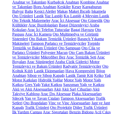
Anahtar ve Takımları
Kurbağcık Anahtarı
Kombine Anahtar
ve Takımları
Boru Anahtarı
Keskiler
Keser
Kargaburun
Balyoz
Balta
Kesici Aletler
Makas
Maket Bıçağı
Iskarpela
Oto Ürünleri
Lastik
Yaz Lastiği
Kış Lastiği
4 Mevsim Lastik
Oto Teknik Malzemeler
Araç İçi Aksesuar
Oto Güneşlik
Oto
Küllükler
Araç Buzdolapları
Bagaj Düzenleyici
Araba
Kokuları
Araç İçi Telefon Tutucular
Bagaj Havuzu
Oto
Paspası
Araç İçi Kamera
Oto Multimedya ve Görüntü
Sistemleri
Oto Bakım Temizlik Ürünleri
Basınçlı Yıkama
Makineleri
Tampon Parlatıcı ve Temizleyiciler
Torpido
Temizlik ve Bakım Ürünleri
Oto Şampuan
Oto Cila ve
Parlatıcı Ürünleri
Polyester Macun
Oto Cam Bakım Ürünleri
ve Temizleyiciler
Mikrofiber Bez
Araç Temizlik Seti
Araç
Boyaları
Araç Süpürgeleri
Araba Çizik Giderici
Motor
Temizleyici ve Bakım Ürünleri
Radyatör Temizleyiciler
Oto
Koltuk Kılıfı
Lastik Ekipmanları
Hava Kompresörü
Bijon
Anahtarı
Sibop ve Sibop Kapağı
Lastik Tamir Kiti
Kriko
Yağ
Motor Katkıları
Hidrolik Yağlar
Motor Yağı
Motor Yağı
Katkısı
Gres Yağı
Yakıt Katkısı
Şanzıman Yağı ve Katkısı
Akü ve Akü Aksesuarları
Akü
Akü Şarj Cihazları
Akü
Takviye Kablosu
Araç Dış Aksesuar
Plaka Aksesuarları
Silecek
Yan ve Tavan Çıtaları
Tampon Aksesuarları
Trafik
Setleri
Oto Brandaları
Vinç ve Vinç Aksesuarları
Jant ve Jant
Kapağı
Trafik Ürünleri
Oto Projektör
Diğer Trafik Ürünleri
İlk Yardım Çantası
Araç Sigortaları
Benzin Bidonu
Acil Çıkış