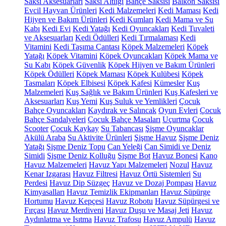
Saksı Aksesuarları
Saksı Altlığı
Bahçe Saksısı
Balkon Saksısı
Evcil Hayvan Ürünleri
Kedi Malzemeleri
Kedi Maması
Kedi
Hijyen ve Bakım Ürünleri
Kedi Kumları
Kedi Mama ve Su
Kabı
Kedi Evi
Kedi Yatağı
Kedi Oyuncakları
Kedi Tuvaleti
ve Aksesuarları
Kedi Ödülleri
Kedi Tırmalaması
Kedi
Vitamini
Kedi Taşıma Çantası
Köpek Malzemeleri
Köpek
Yatağı
Köpek Vitamini
Köpek Oyuncakları
Köpek Mama ve
Su Kabı
Köpek Güvenlik
Köpek Hijyen ve Bakım Ürünleri
Köpek Ödülleri
Köpek Maması
Köpek Kulübesi
Köpek
Tasmaları
Köpek Elbisesi
Köpek Kafesi
Kümesler
Kuş
Malzemeleri
Kuş Sağlık ve Bakım Ürünleri
Kuş Kafesleri ve
Aksesuarları
Kuş Yemi
Kuş Suluk ve Yemlikleri
Çocuk
Bahçe Oyuncakları
Kaydırak ve Salıncak
Oyun Evleri
Çocuk
Bahçe Sandalyeleri
Çocuk Bahçe Masaları
Uçurtma
Çocuk
Scooter
Çocuk Kaykay
Su Tabancası
Şişme Oyuncaklar
Akülü Araba
Su Aktivite Ürünleri
Şişme Havuz
Şişme Deniz
Yatağı
Şişme Deniz Topu
Can Yeleği
Can Simidi ve Deniz
Simidi
Şişme Deniz Kolluğu
Şişme Bot
Havuz Bonesi
Kano
Havuz Malzemeleri
Havuz Yapı Malzemeleri
Nozul
Havuz
Kenar Izgarası
Havuz Filtresi
Havuz Örtü Sistemleri
Su
Perdesi
Havuz Dip Süzgeç
Havuz ve Dozaj Pompası
Havuz
Kimyasalları
Havuz Temizlik Ekipmanları
Havuz Süpürge
Hortumu
Havuz Kepçesi
Havuz Robotu
Havuz Süpürgesi ve
Fırçası
Havuz Merdiveni
Havuz Duşu ve Masaj Jeti
Havuz
Aydınlatma ve Isıtma
Havuz Trafosu
Havuz Ampulü
Havuz