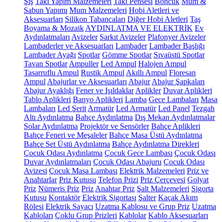
Şiş
Takı Yapım Malzemeleri
Takı Pensesi
Boncuk
Mum &
Sabun Yapımı
Mum Malzemeleri
Hobi Aletleri ve
Aksesuarları
Silikon Tabancaları
Diğer Hobi Aletleri
Taş
Boyama & Mozaik
AYDINLATMA VE ELEKTRİK
Ev
Aydınlatmaları
Avizeler
Sarkıt Avizeler
Plafonyer Avizeler
Lambaderler ve Aksesuarları
Lambader
Lambader Başlığı
Lambader Ayağı
Spotlar
Gömme Spotlar
Sıvaüstü Spotlar
Tavan Spotlar
Ampuller
Led Ampul
Halojen Ampul
Tasarruflu Ampul
Rustik Ampul
Akıllı Ampul
Floresan
Ampul
Abajurlar ve Aksesuarları
Abajur
Abajur Şapkaları
Abajur Ayaklığı
Fener ve Işıldaklar
Aplikler
Duvar Aplikleri
Tablo Aplikleri
Banyo Aplikleri
Lamba
Gece Lambaları
Masa
Lambaları
Led Şerit
Armatür
Led Armatür
Led Panel
Tezgah
Altı Aydınlatma
Bahçe Aydınlatma
Dış Mekan Aydınlatmalar
Solar Aydınlatma
Projektör ve Sensörler
Bahçe Aplikleri
Bahçe Feneri ve Meşaleler
Bahçe Masa Üstü Aydınlatma
Bahçe Set Üstü Aydınlatma
Bahçe Aydınlatma Direkleri
Çocuk Odası Aydınlatma
Çocuk Gece Lambası
Çocuk Odası
Duvar Aydınlatmaları
Çocuk Odası Abajuru
Çocuk Odası
Avizesi
Çocuk Masa Lambası
Elektrik Malzemeleri
Priz ve
Anahtarlar
Priz Kutusu
Telefon Prizi
Priz Çerçevesi
Golyat
Priz
Nümeris Priz
Priz
Anahtar Priz
Şalt Malzemeleri
Sigorta
Kutusu
Kontaktör
Elektrik Sigortası
Şalter
Kaçak Akım
Rölesi
Elektrik Sayacı
Uzatma Kablosu ve Grup Priz
Uzatma
Kabloları
Çoklu Grup Prizleri
Kablolar
Kablo Aksesuarları