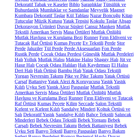
Dekoratif Tabak ve Kaseler
Biblo
Şaraplıklar
Tütsülük ve
Buhurdanlık
Mumluklar ve Şamdanlar
Meyvelik
Magnet
Kumbara
Dekoratif Taşlar
Kül Tablası
Nazar Boncuğu
Kitap
Tutucular
Müzik Kutusu
Yatak Tepsisi
Kokulu Taşlar
Ahşap
Dekorasyon Ürünleri
Duvar Süsleri
Cansız Manken
Mutfak
Tekstili
Amerikan Servis
Masa Örtüleri
Mutfak Önlüğü
Mutfak Havlusu ve Kurulama Bezi
Runner
Fırın Eldiveni ve
Tutacak
Raf Örtüsü
Kumaş Peçete
Ev Tekstili
Perde
Stor
Perde
Jaluziler
Tül Perde
Perde Aksesuarları
Fon Perde
Rustik Perde
Çocuk Odası Perdesi
Güneşlik
Mutfak Perdeleri
Halı
Yolluk
Mutfak Halısı
Makine Halısı
Shaggy Halı
Jüt ve
Hasır Halı
Çocuk Odası Halıları
Halı Kaydırmazı
El Halısı
Deri Halı
Halı Örtüsü
Bambu Halı
Yatak Odası Tekstili
Yorgan
Nevresim Takımı
Pike ve Pike Takımı
Yatak Örtüsü
Çarşaf
Battaniye
Yatak Alezi & Koruyucusu
Yastık
Yastık
Kılıfı
Uyku Seti
Yastık Alezi
Paspaslar
Mutfak Tekstili
Amerikan Servis
Masa Örtüleri
Mutfak Önlüğü
Mutfak
Havlusu ve Kurulama Bezi
Runner
Fırın Eldiveni ve Tutacak
Raf Örtüsü
Kumaş Peçete
Kilim
Seccade
Salon Tekstili
Kırlent ve Kırlent Kılıfı
Sandalye Minderi
Koltuk Örtüsü ve
Şalı
Dekoratif Yastık
Sandalye Kılıfı
Bahçe Tekstili
Salıncak
Minderleri
Bebek Odası Tekstili
Bebek Yorganı
Bebek
Çarşafı
Bebek Nevresim Takımı
Bebek Battaniyesi
Bebek
Uyku Seti
Banyo Tekstil
Banyo Paspasları
Banyo Bakım
Setleri
Banyo Perdeleri
Bornoz
Peştemal
Havlu
Duvar