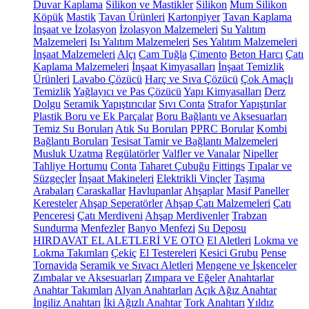
Duvar Kaplama
Silikon ve Mastikler
Silikon
Mum Silikon
Köpük
Mastik
Tavan Ürünleri
Kartonpiyer
Tavan Kaplama
İnşaat ve İzolasyon
İzolasyon Malzemeleri
Su Yalıtım
Malzemeleri
Isı Yalıtım Malzemeleri
Ses Yalıtım Malzemeleri
İnşaat Malzemeleri
Alçı
Cam Tuğla
Çimento
Beton Harcı
Çatı
Kaplama Malzemeleri
İnşaat Kimyasalları
İnşaat Temizlik
Ürünleri
Lavabo Çözücü
Harç ve Sıva Çözücü
Çok Amaçlı
Temizlik
Yağlayıcı ve Pas Çözücü
Yapı Kimyasalları
Derz
Dolgu
Seramik Yapıştırıcılar
Sıvı Conta
Strafor Yapıştırılar
Plastik Boru ve Ek Parçalar
Boru Bağlantı ve Aksesuarları
Temiz Su Boruları
Atık Su Boruları
PPRC Borular
Kombi
Bağlantı Boruları
Tesisat Tamir ve Bağlantı Malzemeleri
Musluk Uzatma
Regülatörler
Valfler ve Vanalar
Nipeller
Tahliye Hortumu
Conta
Taharet Çubuğu
Fittings
Tıpalar ve
Süzgeçler
İnşaat Makineleri
Elektrikli Vinçler
Taşıma
Arabaları
Caraskallar
Havlupanlar
Ahşaplar
Masif Paneller
Keresteler
Ahşap Seperatörler
Ahşap Çatı Malzemeleri
Çatı
Penceresi
Çatı Merdiveni
Ahşap Merdivenler
Trabzan
Sundurma
Menfezler
Banyo Menfezi
Su Deposu
HIRDAVAT EL ALETLERİ VE OTO
El Aletleri
Lokma ve
Lokma Takımları
Çekiç
El Testereleri
Kesici Grubu
Pense
Tornavida
Seramik ve Sıvacı Aletleri
Mengene ve İşkenceler
Zımbalar ve Aksesuarları
Zımpara ve Eğeler
Anahtarlar
Anahtar Takımları
Alyan Anahtarları
Açık Ağız Anahtar
İngiliz Anahtarı
İki Ağızlı Anahtar
Tork Anahtarı
Yıldız