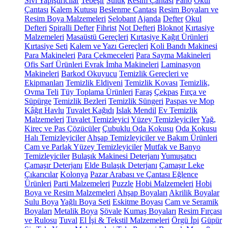
Sıvı Yapıştırıcılar
Tebeşir
Suluk
Resim Çantası
Pano
Okul
Çantası
Kalem Kutusu
Beslenme Çantası
Resim Boyaları ve
Resim Boya Malzemeleri
Selobant
Ajanda
Defter
Okul
Defteri
Spiralli Defter
Fihrist
Not Defteri
Bloknot
Kırtasiye
Malzemeleri
Masaüstü Gereçleri
Kırtasiye Kağıt Ürünleri
Kırtasiye Seti
Kalem ve Yazı Gereçleri
Koli Bandı Makinesi
Para Makineleri
Para Çekmeceleri
Para Sayma Makineleri
Ofis Sarf Ürünleri
Evrak İmha Makineleri
Laminasyon
Makineleri
Barkod Okuyucu
Temizlik Gereçleri ve
Ekipmanları
Temizlik Eldiveni
Temizlik Kovası
Temizlik,
Ovma Teli
Tüy Toplama Ürünleri
Faraş
Çekpas
Fırça ve
Süpürge
Temizlik Bezleri
Temizlik Süngeri
Paspas ve Mop
Kâğıt Havlu
Tuvalet Kağıdı
Islak Mendil
Ev Temizlik
Malzemeleri
Tuvalet Temizleyici
Yüzey Temizleyiciler
Yağ,
Kireç ve Pas Çözücüler
Çubuklu Oda Kokusu
Oda Kokusu
Halı Temizleyiciler
Ahşap Temizleyiciler ve Bakım Ürünleri
Cam ve Parlak Yüzey Temizleyiciler
Mutfak ve Banyo
Temizleyiciler
Bulaşık Makinesi Deterjanı
Yumuşatıcı
Çamaşır Deterjanı
Elde Bulaşık Deterjanı
Çamaşır Leke
Çıkarıcılar
Kolonya
Pazar Arabası ve Çantası
Eğlence
Ürünleri
Parti Malzemeleri
Puzzle
Hobi Malzemeleri
Hobi
Boya ve Resim Malzemeleri
Ahşap Boyaları
Akrilik Boyalar
Sulu Boya
Yağlı Boya Seti
Eskitme Boyası
Cam ve Seramik
Boyaları
Metalik Boya
Şövale
Kumaş Boyaları
Resim Fırçası
ve Rulosu
Tuval
El İşi & Tekstil Malzemeleri
Örgü İpi
Güpür