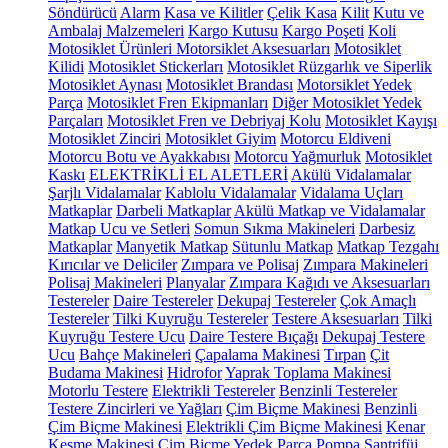
Söndürücü
Alarm
Kasa ve Kilitler
Çelik Kasa
Kilit
Kutu ve
Ambalaj Malzemeleri
Kargo Kutusu
Kargo Poşeti
Koli
Motosiklet Ürünleri
Motorsiklet Aksesuarları
Motosiklet
Kilidi
Motosiklet Stickerları
Motosiklet Rüzgarlık ve Siperlik
Motosiklet Aynası
Motosiklet Brandası
Motorsiklet Yedek
Parça
Motosiklet Fren Ekipmanları
Diğer Motosiklet Yedek
Parçaları
Motosiklet Fren ve Debriyaj Kolu
Motosiklet Kayışı
Motosiklet Zinciri
Motosiklet Giyim
Motorcu Eldiveni
Motorcu Botu ve Ayakkabısı
Motorcu Yağmurluk
Motosiklet
Kaskı
ELEKTRİKLİ EL ALETLERİ
Akülü Vidalamalar
Şarjlı Vidalamalar
Kablolu Vidalamalar
Vidalama Uçları
Matkaplar
Darbeli Matkaplar
Akülü Matkap ve Vidalamalar
Matkap Ucu ve Setleri
Somun Sıkma Makineleri
Darbesiz
Matkaplar
Manyetik Matkap
Sütunlu Matkap
Matkap Tezgahı
Kırıcılar ve Deliciler
Zımpara ve Polisaj
Zımpara Makineleri
Polisaj Makineleri
Planyalar
Zımpara Kağıdı ve Aksesuarları
Testereler
Daire Testereler
Dekupaj Testereler
Çok Amaçlı
Testereler
Tilki Kuyruğu Testereler
Testere Aksesuarları
Tilki
Kuyruğu Testere Ucu
Daire Testere Bıçağı
Dekupaj Testere
Ucu
Bahçe Makineleri
Çapalama Makinesi
Tırpan
Çit
Budama Makinesi
Hidrofor
Yaprak Toplama Makinesi
Motorlu Testere
Elektrikli Testereler
Benzinli Testereler
Testere Zincirleri ve Yağları
Çim Biçme Makinesi
Benzinli
Çim Biçme Makinesi
Elektrikli Çim Biçme Makinesi
Kenar
Kesme Makinesi
Çim Biçme Yedek Parça
Pompa
Santrifüj