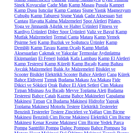
Sinek Kovucular
Çadır Matı
Kamp Masası
Pusula
Kampet
Kamp Duşu
Isıtıcılar
Kamp Çantası
Şişme Yastık
Magnezyum
Çubuğu
Kamp Taburesi
Şişme Yatak
Çadır Aksesuarı
Sırt
Çantası
Hayatta Kalma Malzemeleri
Spor Aletleri
Pilates,
Yoga ve Jimnastik
Ağırlık ve Halter Ürünleri
Fitness ve
Kardiyo Ürünleri
Diğer Spor Ürünleri
Valiz ve Bavul
Kamp
Mutfak Malzemeleri
Termal Çanta
Matara
Kamp Yemek
Pişirme Seti
Kamp Buzluk ve Soğutucu Ürünler
Kamp
Demliği
Kamp Tavası
Kamp Ocağı
Kamp Mutfak
Aksesuarları
Çakmak ve Yakıcılar
Termoslar
Aydınlatma
Ekipmanları
El Feneri
Işıldak
Kafa Lambası
Kamp El Aletleri
Kamp Testeresi
Kamp Küreği
Kamp Bıçağı
Kamp Baltası
Avcılık Malzemeleri
Balık Av Malzemeleri
Bisiklet ve
Scooter
Bisiklet
Elektrikli Scooter
Bahçe Aletleri
Çapa
Kürek
Bahçe Eldiveni
Tırmık
Budama Makası
Aşı Makası
Fide
Dikici ve Sökücü
Orak
Bahçe El Aleti Setleri
Çim Makası
Tırpan Misinası
Aşı Bıçağı
Meyve Toplama Aleti
Budama
Testeresi
Bahçe Çatalı
Kazma
Bahçe Makineleri
Çapalama
Makinesi
Tırpan
Çit Budama Makinesi
Hidrofor
Yaprak
Toplama Makinesi
Motorlu Testere
Elektrikli Testereler
Benzinli Testereler
Testere Zincirleri ve Yağları
Çim Biçme
Makinesi
Benzinli Çim Biçme Makinesi
Elektrikli Çim Biçme
Makinesi
Kenar Kesme Makinesi
Çim Biçme Yedek Parça
Pompa
Santrifüj Pompa
Dalgıç Pompası
Bahçe Pompası
Su