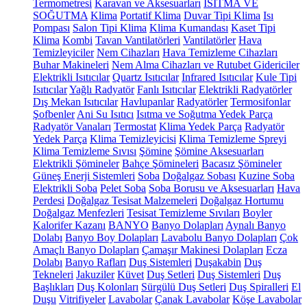
Termometresi
Karavan ve Aksesuarları
ISITMA VE
SOĞUTMA
Klima
Portatif Klima
Duvar Tipi Klima
Isı
Pompası
Salon Tipi Klima
Klima Kumandası
Kaset Tipi
Klima
Kombi
Tavan Vantilatörleri
Vantilatörler
Hava
Temizleyiciler
Nem Cihazları
Hava Temizleme Cihazları
Buhar Makineleri
Nem Alma Cihazları ve Rutubet Gidericiler
Elektrikli Isıtıcılar
Quartz Isıtıcılar
Infrared Isıtıcılar
Kule Tipi
Isıtıcılar
Yağlı Radyatör
Fanlı Isıtıcılar
Elektrikli Radyatörler
Dış Mekan Isıtıcılar
Havlupanlar
Radyatörler
Termosifonlar
Şofbenler
Ani Su Isıtıcı
Isıtma ve Soğutma Yedek Parça
Radyatör Vanaları
Termostat
Klima Yedek Parça
Radyatör
Yedek Parça
Klima Temizleyicisi
Klima Temizleme Spreyi
Klima Temizleme Sıvısı
Şömine
Şömine Aksesuarları
Elektrikli Şömineler
Bahçe Şömineleri
Bacasız Şömineler
Güneş Enerji Sistemleri
Soba
Doğalgaz Sobası
Kuzine Soba
Elektrikli Soba
Pelet Soba
Soba Borusu ve Aksesuarları
Hava
Perdesi
Doğalgaz Tesisat Malzemeleri
Doğalgaz Hortumu
Doğalgaz Menfezleri
Tesisat Temizleme Sıvıları
Boyler
Kalorifer Kazanı
BANYO
Banyo Dolapları
Aynalı Banyo
Dolabı
Banyo Boy Dolapları
Lavabolu Banyo Dolapları
Çok
Amaçlı Banyo Dolapları
Çamaşır Makinesi Dolapları
Ecza
Dolabı
Banyo Rafları
Duş Sistemleri
Duşakabin
Duş
Tekneleri
Jakuziler
Küvet
Duş Setleri
Duş Sistemleri
Duş
Başlıkları
Duş Kolonları
Sürgülü Duş Setleri
Duş Spiralleri
El
Duşu
Vitrifiyeler
Lavabolar
Çanak Lavabolar
Köşe Lavabolar