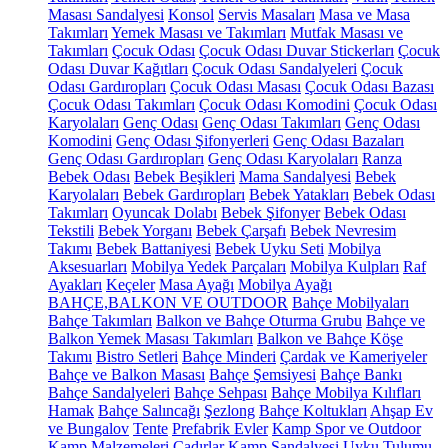
Masası Sandalyesi
Konsol
Servis Masaları
Masa ve Masa
Takımları
Yemek Masası ve Takımları
Mutfak Masası ve
Takımları
Çocuk Odası
Çocuk Odası Duvar Stickerları
Çocuk
Odası Duvar Kağıtları
Çocuk Odası Sandalyeleri
Çocuk
Odası Gardıropları
Çocuk Odası Masası
Çocuk Odası Bazası
Çocuk Odası Takımları
Çocuk Odası Komodini
Çocuk Odası
Karyolaları
Genç Odası
Genç Odası Takımları
Genç Odası
Komodini
Genç Odası Şifonyerleri
Genç Odası Bazaları
Genç Odası Gardıropları
Genç Odası Karyolaları
Ranza
Bebek Odası
Bebek Beşikleri
Mama Sandalyesi
Bebek
Karyolaları
Bebek Gardıropları
Bebek Yatakları
Bebek Odası
Takımları
Oyuncak Dolabı
Bebek Şifonyer
Bebek Odası
Tekstili
Bebek Yorganı
Bebek Çarşafı
Bebek Nevresim
Takımı
Bebek Battaniyesi
Bebek Uyku Seti
Mobilya
Aksesuarları
Mobilya Yedek Parçaları
Mobilya Kulpları
Raf
Ayakları
Keçeler
Masa Ayağı
Mobilya Ayağı
BAHÇE,BALKON VE OUTDOOR
Bahçe Mobilyaları
Bahçe Takımları
Balkon ve Bahçe Oturma Grubu
Bahçe ve
Balkon Yemek Masası Takımları
Balkon ve Bahçe Köşe
Takımı
Bistro Setleri
Bahçe Minderi
Çardak ve Kameriyeler
Bahçe ve Balkon Masası
Bahçe Şemsiyesi
Bahçe Bankı
Bahçe Sandalyeleri
Bahçe Sehpası
Bahçe Mobilya Kılıfları
Hamak
Bahçe Salıncağı
Şezlong
Bahçe Koltukları
Ahşap Ev
ve Bungalov
Tente
Prefabrik Evler
Kamp Spor ve Outdoor
Kamp Malzemeleri
Çadırlar
Kamp Sandalyesi
Uyku Tulumu