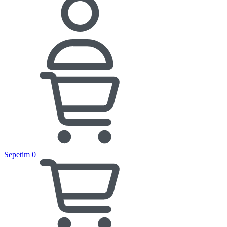
Sepetim
0