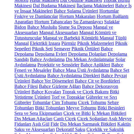
Motoru
Hasat Makinesi
Dal Öğütme Makinesi
Toprak Burgu
Makinesi
Dal Budama Makinesi
İlaçlama Makineleri
Bahçe İş
ve İnşaat Makineleri
Bahçe Sulama Ürünleri
Hortumlar
Fıskiye ve Damlatıcılar
Hortum Makaraları
Hortum Bağlantı
Aparatları
Hortum Tabancaları
Su Zamanlayıcı
Sulaklar
Bidon
Bahçe Musluğu
Şişme Su Deposu
Mangal ve
Aksesuarları
Mangal Aksesuarları
Mangal Kömürü ve
Tutuşturucular
Mangal ve Barbekü
Kömürlü Mangal
Tüplü
Mangal
Elektrikli Izgara
Pürmüz
Piknik Malzemeleri
Piknik
Sepetleri
Piknik Seti
Semaver
Piknik Örtüleri
Bahçe
Depolama
Depolama Evleri
Depolama Dolapları
Depolama
Sandığı
Bahçe Aydınlatma
Dış Mekan Aydınlatmalar
Solar
Aydınlatma
Projektör ve Sensörler
Bahçe Aplikleri
Bahçe
Feneri ve Meşaleler
Bahçe Masa Üstü Aydınlatma
Bahçe Set
Üstü Aydınlatma
Bahçe Aydınlatma Direkleri
Bahçe Peyzaj
Ürünleri
Bahçe Yer Döşemeleri
Bahçe Çit ve Bordürleri
Bahçe Filesi
Bahçe Gizleme Ağları
Bahçe Dekorasyon
Ürünleri
Bahçe Kovaları
Toprak ve Çiçek Bakımı
Bitki
Yetiştirme Ürünleri
Torf ve Topraklar
Gübreler ve Sıvı
Gübreler
Tohumlar
Çim Tohumu
Çiçek Tohumu
Sebze
Tohumları
Bitki Tohumları
Meyve Tohumu
Bitki Besinleri
Sera ve Sera Ekipmanları
Çiçek ve Bitki
İç Mekan Bitkileri
Dış Mekan Ağaçları
Canlı Çiçek
Çiçek Soğanları
Aşılı Meyve
Fidanları
Aşılı Gül
Fide
Dış Mekan Sarmaşık Bitkileri
Kaktüs
Saksı ve Aksesuarları
Dekoratif Saksı
Çiçeklik ve Saksılık