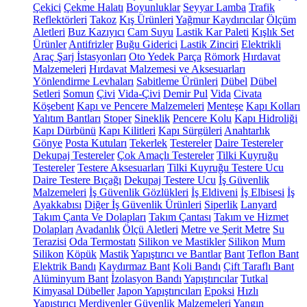
Çekici
Çekme Halatı
Boyunluklar
Seyyar Lamba
Trafik
Reflektörleri
Takoz
Kış Ürünleri
Yağmur Kaydırıcılar
Ölçüm
Aletleri
Buz Kazıyıcı
Cam Suyu
Lastik Kar Paleti
Kışlık Set
Ürünler
Antifrizler
Buğu Giderici
Lastik Zinciri
Elektrikli
Araç Şarj İstasyonları
Oto Yedek Parça
Römork
Hırdavat
Malzemeleri
Hırdavat Malzemesi ve Aksesuarları
Yönlendirme Levhaları
Sabitleme Ürünleri
Dübel
Dübel
Setleri
Somun
Çivi
Vida-Çivi
Demir Pul
Vida
Civata
Köşebent
Kapı ve Pencere Malzemeleri
Menteşe
Kapı Kolları
Yalıtım Bantları
Stoper
Sineklik
Pencere Kolu
Kapı Hidroliği
Kapı Dürbünü
Kapı Kilitleri
Kapı Sürgüleri
Anahtarlık
Gönye
Posta Kutuları
Tekerlek
Testereler
Daire Testereler
Dekupaj Testereler
Çok Amaçlı Testereler
Tilki Kuyruğu
Testereler
Testere Aksesuarları
Tilki Kuyruğu Testere Ucu
Daire Testere Bıçağı
Dekupaj Testere Ucu
İş Güvenlik
Malzemeleri
İş Güvenlik Gözlükleri
İş Eldiveni
İş Elbisesi
İş
Ayakkabısı
Diğer İş Güvenlik Ürünleri
Siperlik
Lanyard
Takım Çanta Ve Dolapları
Takım Çantası
Takım ve Hizmet
Dolapları
Avadanlık
Ölçü Aletleri
Metre ve Şerit Metre
Su
Terazisi
Oda Termostatı
Silikon ve Mastikler
Silikon
Mum
Silikon
Köpük
Mastik
Yapıştırıcı ve Bantlar
Bant
Teflon Bant
Elektrik Bandı
Kaydırmaz Bant
Koli Bandı
Çift Taraflı Bant
Alüminyum Bant
İzolasyon Bandı
Yapıştırıcılar
Tutkal
Kimyasal Dübeller
Japon Yapıştırıcıları
Epoksi
Hızlı
Yapıştırıcı
Merdivenler
Güvenlik Malzemeleri
Yangın