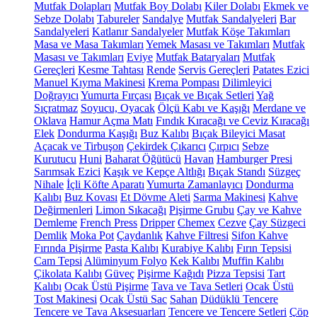
Mutfak Dolapları
Mutfak Boy Dolabı
Kiler Dolabı
Ekmek ve
Sebze Dolabı
Tabureler
Sandalye
Mutfak Sandalyeleri
Bar
Sandalyeleri
Katlanır Sandalyeler
Mutfak Köşe Takımları
Masa ve Masa Takımları
Yemek Masası ve Takımları
Mutfak
Masası ve Takımları
Eviye
Mutfak Bataryaları
Mutfak
Gereçleri
Kesme Tahtası
Rende
Servis Gereçleri
Patates Ezici
Manuel Kıyma Makinesi
Krema Pompası
Dilimleyici
Doğrayıcı
Yumurta Fırçası
Bıçak ve Bıçak Setleri
Yağ
Sıçratmaz
Soyucu, Oyacak
Ölçü Kabı ve Kaşığı
Merdane ve
Oklava
Hamur Açma Matı
Fındık Kıracağı ve Ceviz Kıracağı
Elek
Dondurma Kaşığı
Buz Kalıbı
Bıçak Bileyici Masat
Açacak ve Tirbuşon
Çekirdek Çıkarıcı
Çırpıcı
Sebze
Kurutucu
Huni
Baharat Öğütücü
Havan
Hamburger Presi
Sarımsak Ezici
Kaşık ve Kepçe Altlığı
Bıçak Standı
Süzgeç
Nihale
İçli Köfte Aparatı
Yumurta Zamanlayıcı
Dondurma
Kalıbı
Buz Kovası
Et Dövme Aleti
Sarma Makinesi
Kahve
Değirmenleri
Limon Sıkacağı
Pişirme Grubu
Çay ve Kahve
Demleme
French Press
Dripper
Chemex
Cezve
Çay Süzgeci
Demlik
Moka Pot
Çaydanlık
Kahve Filtresi
Sifon Kahve
Fırında Pişirme
Pasta Kalıbı
Kurabiye Kalıbı
Fırın Tepsisi
Cam Tepsi
Alüminyum Folyo
Kek Kalıbı
Muffin Kalıbı
Çikolata Kalıbı
Güveç
Pişirme Kağıdı
Pizza Tepsisi
Tart
Kalıbı
Ocak Üstü Pişirme
Tava ve Tava Setleri
Ocak Üstü
Tost Makinesi
Ocak Üstü Sac
Sahan
Düdüklü Tencere
Tencere ve Tava Aksesuarları
Tencere ve Tencere Setleri
Çöp