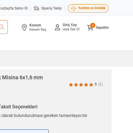
Yardım ve Destek
Koçtaş'ta Satıcı Ol
Sipariş Takip
Giriş Yap
Konum
0
Sepetim
veya Üye Ol
Konum Seç
k Misina 6x1,6 mm
5
(2)
Taksit Seçenekleri
 olarak bulundurulması gereken tamamlayıcı bir