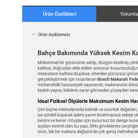
Ürün Özellikleri
Yorumla
Ürün Açıklaması
Bahçe Bakımında Yüksek Kesim Kal
Mükemmel bir görünüme sahip, düzgün kesilmiş çimler, 
kalitesi, doğrudan elde edilen sonucun kusursuzluğunu
misinaların kalitesi düşükse, istenilen pürüzsüz görü
gerçekleştirmek için tasarlanan
Bosch Makaralı Yed
mühendislik hassasiyeti sayesinde, makinenizin dönüş
keskin yapısı, köklerin zarar görmeden yüzeyden temiz
İdeal Fiziksel Ölçülerle Maksimum Kesim Has
Çim biçme misinalarında kalınlık ve uzunluk değerleri, 
ise sürekli koparak işlemi yarım bırakmanıza sebep olu
kesimi ve kenar rötuşları için kusursuz bir denge sun
açıdan verimli olan bu yapı, bitki gövdelerine çarptığ
ürün, tek bir makara değişimi ile çok geniş metrekare