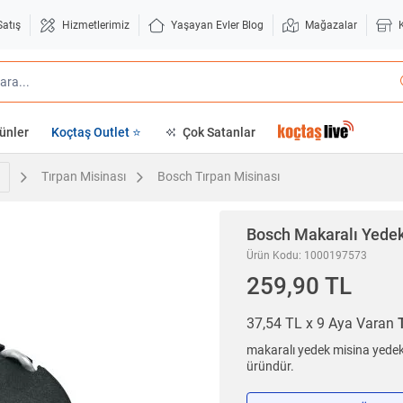
Satış
Hizmetlerimiz
Yaşayan Evler Blog
Mağazalar
ünler
Koçtaş Outlet ⭐
Çok Satanlar
Tırpan Misinası
Bosch Tırpan Misinası
Bosch
Makaralı Yede
Ürün Kodu: 1000197573
259,90 TL
37,54 TL x 9 Aya Varan
makaralı yedek misina yedek
üründür.