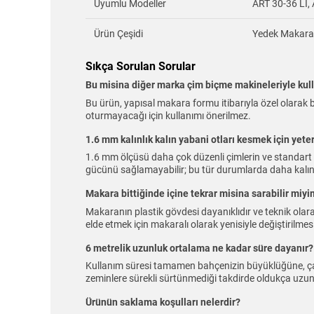
Uyumlu Modeller
ART 30-36 LI,
Ürün Çeşidi
Yedek Makara
Sıkça Sorulan Sorular
Bu misina diğer marka çim biçme makineleriyle kulla
Bu ürün, yapısal makara formu itibarıyla özel olarak b
oturmayacağı için kullanımı önerilmez.
1.6 mm kalınlık kalın yabani otları kesmek için yeter
1.6 mm ölçüsü daha çok düzenli çimlerin ve standart bah
gücünü sağlamayabilir; bu tür durumlarda daha kalın mi
Makara bittiğinde içine tekrar misina sarabilir miy
Makaranın plastik gövdesi dayanıklıdır ve teknik olar
elde etmek için makaralı olarak yenisiyle değiştirilme
6 metrelik uzunluk ortalama ne kadar süre dayanır?
Kullanım süresi tamamen bahçenizin büyüklüğüne, çalışı
zeminlere sürekli sürtünmediği takdirde oldukça uzun 
Ürünün saklama koşulları nelerdir?