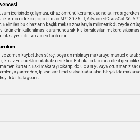
üvencesi
e uyum içerisinde çalışması, cihaz ömrünü korumak adına atılması gerek
markasının oldukça popüler olan ART 30-36 LI, AdvancedGrassCut 36, ART
tir. Belirtilen bu cihazların başlık mekanizmalarıyla milimetrik düzeyde örtü
 ürünlerin kullanılması durumunda sıklıkla karşılaşılan makara sıkışmas
mluluk sayesinde tamamen tarih olur.
Kurulum
an ve zaman kaybettiren süreç, boşalan misinayı makaraya manuel olarak sa
arı çıkmaz ve sürekli müdahale gerektirir. Fabrika ortamında ideal gerginlik 
amamen kurtarır. Eski makarayı çıkarıp, dolu olanı yuvaya oturtmanız sadec
mler yaşanmadan, ip son santimetresine kadar akıcı bir şekilde makaradan 
ifli bir hale getirir.