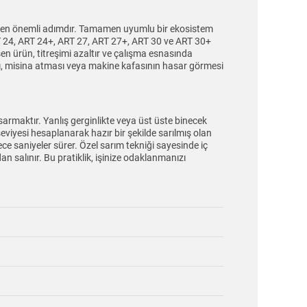
en en önemli adımdır. Tamamen uyumlu bir ekosistem
 24, ART 24+, ART 27, ART 27+, ART 30 ve ART 30+
şen ürün, titreşimi azaltır ve çalışma esnasında
ı, misina atması veya makine kafasının hasar görmesi
rmaktır. Yanlış gerginlikte veya üst üste binecek
seviyesi hesaplanarak hazır bir şekilde sarılmış olan
e saniyeler sürer. Özel sarım tekniği sayesinde iç
salınır. Bu pratiklik, işinize odaklanmanızı