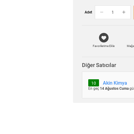
Adet
Favorilerime Ekle
Mağa
Diğer Satıcılar
Akin Kimya
10
En geç
14 Ağustos Cuma
gü