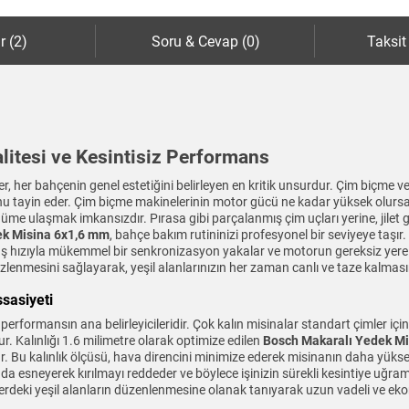
r (2)
Soru & Cevap (0)
Taksit
itesi ve Kesintisiz Performans
her bahçenin genel estetiğini belirleyen en kritik unsurdur. Çim biçme v
 tayin eder. Çim biçme makinelerinin motor gücü ne kadar yüksek olursa ol
nüme ulaşmak imkansızdır. Pırasa gibi parçalanmış çim uçları yerine, jilet 
ek Misina 6x1,6 mm
, bahçe bakım rutininizi profesyonel bir seviyeye taşır.
 hızıyla mükemmel bir senkronizasyon yakalar ve motorun gereksiz yere yo
lenmesini sağlayarak, yeşil alanlarınızın her zaman canlı ve taze kalması
sasiyeti
performansın ana belirleyicileridir. Çok kalın misinalar standart çimler iç
r. Kalınlığı 1.6 milimetre olarak optimize edilen
Bosch Makaralı Yedek M
ar. Bu kalınlık ölçüsü, hava direncini minimize ederek misinanın daha yük
ında esneyerek kırılmayı reddeder ve böylece işinizin sürekli kesintiye uğr
lerdeki yeşil alanların düzenlenmesine olanak tanıyarak uzun vadeli ve ek