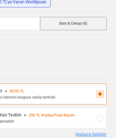
50 TL'ye Varan Worldpuan
Soru & Cevap (0)
at
●
49,90 TL
 tahmini kargoya veriliş tarihidir.
siz Teslim
●
250 TL Koçtaş Puan Kazan
lınabilir.
Mağaza Değiştir