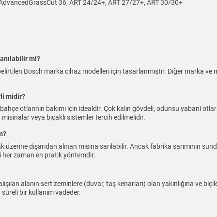
 AdvancedGrassCut 36, ART 24/24+, ART 27/27+, ART 30/30+
nılabilir mi?
elirtilen Bosch marka cihaz modelleri için tasarlanmıştır. Diğer marka ve 
li midir?
çe otlarının bakımı için idealdir. Çok kalın gövdeli, odunsu yabani otlar vey
sinalar veya bıçaklı sistemler tercih edilmelidir.
im?
ak üzerine dışarıdan alınan misina sarılabilir. Ancak fabrika sarımının su
si her zaman en pratik yöntemdir.
lan alanın sert zeminlere (duvar, taş kenarları) olan yakınlığına ve biçilen
süreli bir kullanım vadeder.