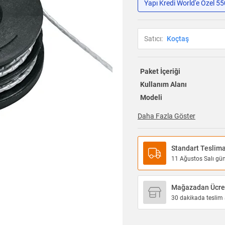
Yapı Kredi World'e Özel 5
Satıcı:
Koçtaş
Paket İçeriği
Kullanım Alanı
Modeli
Daha Fazla Göster
Standart Teslim
11 Ağustos Salı günü
Mağazadan Ücret
30 dakikada teslim a