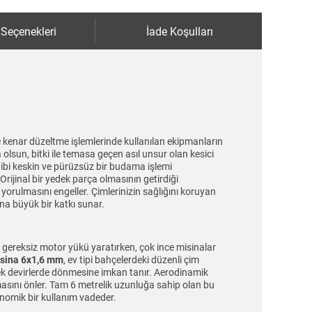
 Seçenekleri
İade Koşulları
e kenar düzeltme işlemlerinde kullanılan ekipmanların
sun, bitki ile temasa geçen asıl unsur olan kesici
gibi keskin ve pürüzsüz bir budama işlemi
 Orijinal bir yedek parça olmasının getirdiği
rulmasını engeller. Çimlerinizin sağlığını koruyan
na büyük bir katkı sunar.
in gereksiz motor yükü yaratırken, çok ince misinalar
isina 6x1,6 mm
, ev tipi bahçelerdeki düzenli çim
sek devirlerde dönmesine imkan tanır. Aerodinamik
amasını önler. Tam 6 metrelik uzunluğa sahip olan bu
onomik bir kullanım vadeder.