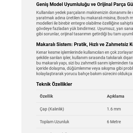
Geniş Model Uyumluluğu ve Orijinal Parça G
Kullanılan yedek parçaların makinenizin donanımı il
yaratmak adına üretilen bu makaralı misina; Bosch 
modelleri ile birebir entegre olabilme özelliğine sahip
gövdeye fazladan yük bindirmez. Uyumsuz, yan sanayi
gibi sorunlar, orijinal tasarımın getirdiği bu tam uyu
Makaralı Sistem: Pratik, Hızlı ve Zahmetsiz 
Kenar kesme işlemlerinde kullanıcıları en çok zorlay
şekilde sarılan ipler, kullanım sırasında takılarak dış
bu makaralı yapı, sizi bu zahmetli sarım işleminden t
içeride dolaşma, düğümlenme veya sıkışma gibi proble
kolaylaştırarak yorucu bahçe bakım sürecini oldukça key
Teknik Özellikler
Özellik
Açıklama
Çap (Kalınlık)
1.6 mm
Toplam Uzunluk
6 Metre