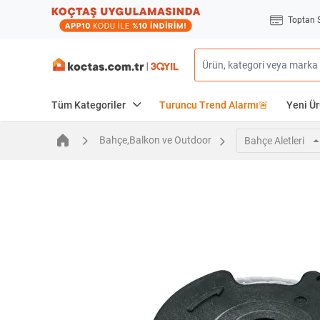
Toptan 
Tüm Kategoriler
Turuncu Trend Alarmı🚨
Yeni Ür
Bahçe,Balkon ve Outdoor
Bahçe Aletleri