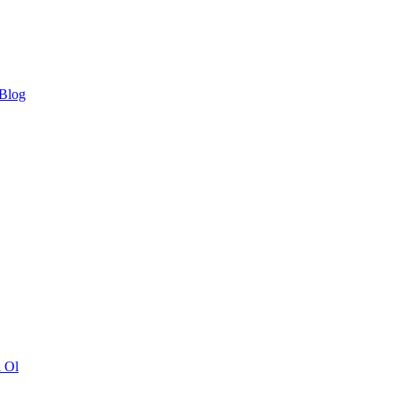
 Blog
ı Ol