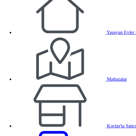
Yaşayan Evler
Mağazalar
Koçtaş'ta Satıc