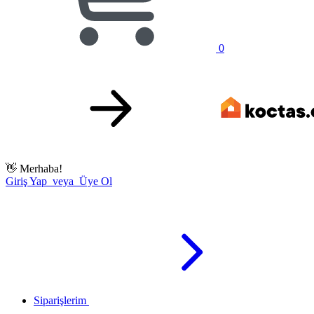
0
👋
Merhaba!
Giriş Yap veya Üye Ol
Siparişlerim