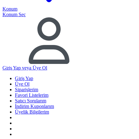
Konum
Konum Seç
Giriş Yap
veya Üye Ol
Giriş Yap
Üye Ol
Siparişlerim
Favori Listelerim
Satıcı Sorularım
İndirim Kuponlarım
Üyelik Bilgilerim