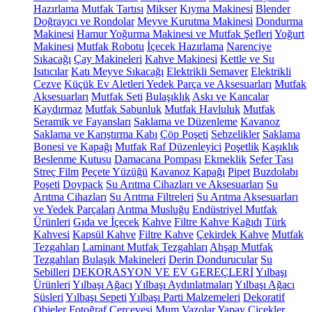
Hazırlama
Mutfak Tartısı
Mikser
Kıyma Makinesi
Blender
Doğrayıcı ve Rondolar
Meyve Kurutma Makinesi
Dondurma
Makinesi
Hamur Yoğurma Makinesi ve Mutfak Şefleri
Yoğurt
Makinesi
Mutfak Robotu
İçecek Hazırlama
Narenciye
Sıkacağı
Çay Makineleri
Kahve Makinesi
Kettle ve Su
Isıtıcılar
Katı Meyve Sıkacağı
Elektrikli Semaver
Elektrikli
Cezve
Küçük Ev Aletleri Yedek Parça ve Aksesuarları
Mutfak
Aksesuarları
Mutfak Seti
Bulaşıklık
Askı ve Kancalar
Kaydırmaz
Mutfak Sabunluk
Mutfak Havluluk
Mutfak
Seramik ve Fayansları
Saklama ve Düzenleme
Kavanoz
Saklama ve Karıştırma Kabı
Çöp Poşeti
Sebzelikler
Saklama
Bonesi ve Kapağı
Mutfak Raf Düzenleyici
Poşetlik
Kaşıklık
Beslenme Kutusu
Damacana Pompası
Ekmeklik
Sefer Tası
Streç Film
Peçete Yüzüğü
Kavanoz Kapağı
Pipet
Buzdolabı
Poşeti
Doypack
Su Arıtma Cihazları ve Aksesuarları
Su
Arıtma Cihazları
Su Arıtma Filtreleri
Su Arıtma Aksesuarları
ve Yedek Parçaları
Arıtma Musluğu
Endüstriyel Mutfak
Ürünleri
Gıda ve İçecek
Kahve
Filtre Kahve Kağıdı
Türk
Kahvesi
Kapsül Kahve
Filtre Kahve
Çekirdek Kahve
Mutfak
Tezgahları
Laminant Mutfak Tezgahları
Ahşap Mutfak
Tezgahları
Bulaşık Makineleri
Derin Dondurucular
Su
Sebilleri
DEKORASYON VE EV GEREÇLERİ
Yılbaşı
Ürünleri
Yılbaşı Ağacı
Yılbaşı Aydınlatmaları
Yılbaşı Ağacı
Süsleri
Yılbaşı Sepeti
Yılbaşı Parti Malzemeleri
Dekoratif
Objeler
Fotoğraf Çerçevesi
Mum
Vazolar
Yapay Çiçekler