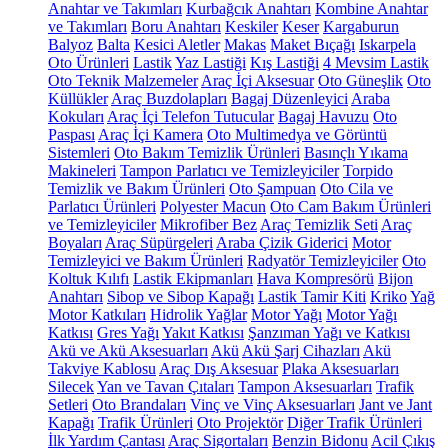
Anahtar ve Takımları
Kurbağcık Anahtarı
Kombine Anahtar
ve Takımları
Boru Anahtarı
Keskiler
Keser
Kargaburun
Balyoz
Balta
Kesici Aletler
Makas
Maket Bıçağı
Iskarpela
Oto Ürünleri
Lastik
Yaz Lastiği
Kış Lastiği
4 Mevsim Lastik
Oto Teknik Malzemeler
Araç İçi Aksesuar
Oto Güneşlik
Oto
Küllükler
Araç Buzdolapları
Bagaj Düzenleyici
Araba
Kokuları
Araç İçi Telefon Tutucular
Bagaj Havuzu
Oto
Paspası
Araç İçi Kamera
Oto Multimedya ve Görüntü
Sistemleri
Oto Bakım Temizlik Ürünleri
Basınçlı Yıkama
Makineleri
Tampon Parlatıcı ve Temizleyiciler
Torpido
Temizlik ve Bakım Ürünleri
Oto Şampuan
Oto Cila ve
Parlatıcı Ürünleri
Polyester Macun
Oto Cam Bakım Ürünleri
ve Temizleyiciler
Mikrofiber Bez
Araç Temizlik Seti
Araç
Boyaları
Araç Süpürgeleri
Araba Çizik Giderici
Motor
Temizleyici ve Bakım Ürünleri
Radyatör Temizleyiciler
Oto
Koltuk Kılıfı
Lastik Ekipmanları
Hava Kompresörü
Bijon
Anahtarı
Sibop ve Sibop Kapağı
Lastik Tamir Kiti
Kriko
Yağ
Motor Katkıları
Hidrolik Yağlar
Motor Yağı
Motor Yağı
Katkısı
Gres Yağı
Yakıt Katkısı
Şanzıman Yağı ve Katkısı
Akü ve Akü Aksesuarları
Akü
Akü Şarj Cihazları
Akü
Takviye Kablosu
Araç Dış Aksesuar
Plaka Aksesuarları
Silecek
Yan ve Tavan Çıtaları
Tampon Aksesuarları
Trafik
Setleri
Oto Brandaları
Vinç ve Vinç Aksesuarları
Jant ve Jant
Kapağı
Trafik Ürünleri
Oto Projektör
Diğer Trafik Ürünleri
İlk Yardım Çantası
Araç Sigortaları
Benzin Bidonu
Acil Çıkış