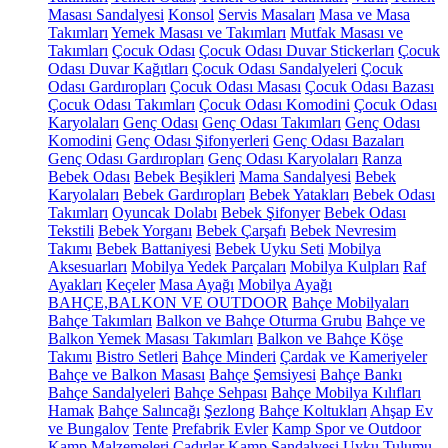
Masası Sandalyesi
Konsol
Servis Masaları
Masa ve Masa
Takımları
Yemek Masası ve Takımları
Mutfak Masası ve
Takımları
Çocuk Odası
Çocuk Odası Duvar Stickerları
Çocuk
Odası Duvar Kağıtları
Çocuk Odası Sandalyeleri
Çocuk
Odası Gardıropları
Çocuk Odası Masası
Çocuk Odası Bazası
Çocuk Odası Takımları
Çocuk Odası Komodini
Çocuk Odası
Karyolaları
Genç Odası
Genç Odası Takımları
Genç Odası
Komodini
Genç Odası Şifonyerleri
Genç Odası Bazaları
Genç Odası Gardıropları
Genç Odası Karyolaları
Ranza
Bebek Odası
Bebek Beşikleri
Mama Sandalyesi
Bebek
Karyolaları
Bebek Gardıropları
Bebek Yatakları
Bebek Odası
Takımları
Oyuncak Dolabı
Bebek Şifonyer
Bebek Odası
Tekstili
Bebek Yorganı
Bebek Çarşafı
Bebek Nevresim
Takımı
Bebek Battaniyesi
Bebek Uyku Seti
Mobilya
Aksesuarları
Mobilya Yedek Parçaları
Mobilya Kulpları
Raf
Ayakları
Keçeler
Masa Ayağı
Mobilya Ayağı
BAHÇE,BALKON VE OUTDOOR
Bahçe Mobilyaları
Bahçe Takımları
Balkon ve Bahçe Oturma Grubu
Bahçe ve
Balkon Yemek Masası Takımları
Balkon ve Bahçe Köşe
Takımı
Bistro Setleri
Bahçe Minderi
Çardak ve Kameriyeler
Bahçe ve Balkon Masası
Bahçe Şemsiyesi
Bahçe Bankı
Bahçe Sandalyeleri
Bahçe Sehpası
Bahçe Mobilya Kılıfları
Hamak
Bahçe Salıncağı
Şezlong
Bahçe Koltukları
Ahşap Ev
ve Bungalov
Tente
Prefabrik Evler
Kamp Spor ve Outdoor
Kamp Malzemeleri
Çadırlar
Kamp Sandalyesi
Uyku Tulumu