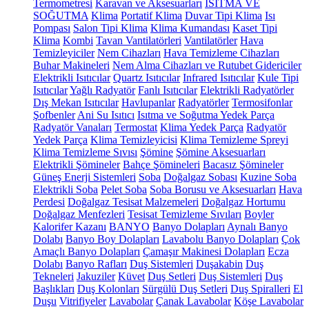
Termometresi
Karavan ve Aksesuarları
ISITMA VE
SOĞUTMA
Klima
Portatif Klima
Duvar Tipi Klima
Isı
Pompası
Salon Tipi Klima
Klima Kumandası
Kaset Tipi
Klima
Kombi
Tavan Vantilatörleri
Vantilatörler
Hava
Temizleyiciler
Nem Cihazları
Hava Temizleme Cihazları
Buhar Makineleri
Nem Alma Cihazları ve Rutubet Gidericiler
Elektrikli Isıtıcılar
Quartz Isıtıcılar
Infrared Isıtıcılar
Kule Tipi
Isıtıcılar
Yağlı Radyatör
Fanlı Isıtıcılar
Elektrikli Radyatörler
Dış Mekan Isıtıcılar
Havlupanlar
Radyatörler
Termosifonlar
Şofbenler
Ani Su Isıtıcı
Isıtma ve Soğutma Yedek Parça
Radyatör Vanaları
Termostat
Klima Yedek Parça
Radyatör
Yedek Parça
Klima Temizleyicisi
Klima Temizleme Spreyi
Klima Temizleme Sıvısı
Şömine
Şömine Aksesuarları
Elektrikli Şömineler
Bahçe Şömineleri
Bacasız Şömineler
Güneş Enerji Sistemleri
Soba
Doğalgaz Sobası
Kuzine Soba
Elektrikli Soba
Pelet Soba
Soba Borusu ve Aksesuarları
Hava
Perdesi
Doğalgaz Tesisat Malzemeleri
Doğalgaz Hortumu
Doğalgaz Menfezleri
Tesisat Temizleme Sıvıları
Boyler
Kalorifer Kazanı
BANYO
Banyo Dolapları
Aynalı Banyo
Dolabı
Banyo Boy Dolapları
Lavabolu Banyo Dolapları
Çok
Amaçlı Banyo Dolapları
Çamaşır Makinesi Dolapları
Ecza
Dolabı
Banyo Rafları
Duş Sistemleri
Duşakabin
Duş
Tekneleri
Jakuziler
Küvet
Duş Setleri
Duş Sistemleri
Duş
Başlıkları
Duş Kolonları
Sürgülü Duş Setleri
Duş Spiralleri
El
Duşu
Vitrifiyeler
Lavabolar
Çanak Lavabolar
Köşe Lavabolar