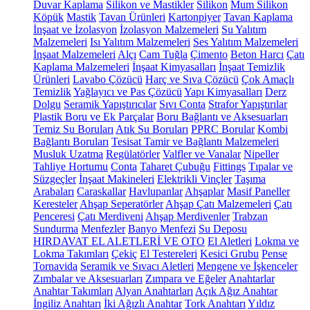
Duvar Kaplama
Silikon ve Mastikler
Silikon
Mum Silikon
Köpük
Mastik
Tavan Ürünleri
Kartonpiyer
Tavan Kaplama
İnşaat ve İzolasyon
İzolasyon Malzemeleri
Su Yalıtım
Malzemeleri
Isı Yalıtım Malzemeleri
Ses Yalıtım Malzemeleri
İnşaat Malzemeleri
Alçı
Cam Tuğla
Çimento
Beton Harcı
Çatı
Kaplama Malzemeleri
İnşaat Kimyasalları
İnşaat Temizlik
Ürünleri
Lavabo Çözücü
Harç ve Sıva Çözücü
Çok Amaçlı
Temizlik
Yağlayıcı ve Pas Çözücü
Yapı Kimyasalları
Derz
Dolgu
Seramik Yapıştırıcılar
Sıvı Conta
Strafor Yapıştırılar
Plastik Boru ve Ek Parçalar
Boru Bağlantı ve Aksesuarları
Temiz Su Boruları
Atık Su Boruları
PPRC Borular
Kombi
Bağlantı Boruları
Tesisat Tamir ve Bağlantı Malzemeleri
Musluk Uzatma
Regülatörler
Valfler ve Vanalar
Nipeller
Tahliye Hortumu
Conta
Taharet Çubuğu
Fittings
Tıpalar ve
Süzgeçler
İnşaat Makineleri
Elektrikli Vinçler
Taşıma
Arabaları
Caraskallar
Havlupanlar
Ahşaplar
Masif Paneller
Keresteler
Ahşap Seperatörler
Ahşap Çatı Malzemeleri
Çatı
Penceresi
Çatı Merdiveni
Ahşap Merdivenler
Trabzan
Sundurma
Menfezler
Banyo Menfezi
Su Deposu
HIRDAVAT EL ALETLERİ VE OTO
El Aletleri
Lokma ve
Lokma Takımları
Çekiç
El Testereleri
Kesici Grubu
Pense
Tornavida
Seramik ve Sıvacı Aletleri
Mengene ve İşkenceler
Zımbalar ve Aksesuarları
Zımpara ve Eğeler
Anahtarlar
Anahtar Takımları
Alyan Anahtarları
Açık Ağız Anahtar
İngiliz Anahtarı
İki Ağızlı Anahtar
Tork Anahtarı
Yıldız