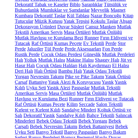
Dekoratif Tabak ve Kaseler
Biblo
Şaraplıklar
Tütsülük ve
Buhurdanlık
Mumluklar ve Şamdanlar
Meyvelik
Magnet
Kumbara
Dekoratif Taşlar
Kül Tablası
Nazar Boncuğu
Kitap
Tutucular
Müzik Kutusu
Yatak Tepsisi
Kokulu Taşlar
Ahşap
Dekorasyon Ürünleri
Duvar Süsleri
Cansız Manken
Mutfak
Tekstili
Amerikan Servis
Masa Örtüleri
Mutfak Önlüğü
Mutfak Havlusu ve Kurulama Bezi
Runner
Fırın Eldiveni ve
Tutacak
Raf Örtüsü
Kumaş Peçete
Ev Tekstili
Perde
Stor
Perde
Jaluziler
Tül Perde
Perde Aksesuarları
Fon Perde
Rustik Perde
Çocuk Odası Perdesi
Güneşlik
Mutfak Perdeleri
Halı
Yolluk
Mutfak Halısı
Makine Halısı
Shaggy Halı
Jüt ve
Hasır Halı
Çocuk Odası Halıları
Halı Kaydırmazı
El Halısı
Deri Halı
Halı Örtüsü
Bambu Halı
Yatak Odası Tekstili
Yorgan
Nevresim Takımı
Pike ve Pike Takımı
Yatak Örtüsü
Çarşaf
Battaniye
Yatak Alezi & Koruyucusu
Yastık
Yastık
Kılıfı
Uyku Seti
Yastık Alezi
Paspaslar
Mutfak Tekstili
Amerikan Servis
Masa Örtüleri
Mutfak Önlüğü
Mutfak
Havlusu ve Kurulama Bezi
Runner
Fırın Eldiveni ve Tutacak
Raf Örtüsü
Kumaş Peçete
Kilim
Seccade
Salon Tekstili
Kırlent ve Kırlent Kılıfı
Sandalye Minderi
Koltuk Örtüsü ve
Şalı
Dekoratif Yastık
Sandalye Kılıfı
Bahçe Tekstili
Salıncak
Minderleri
Bebek Odası Tekstili
Bebek Yorganı
Bebek
Çarşafı
Bebek Nevresim Takımı
Bebek Battaniyesi
Bebek
Uyku Seti
Banyo Tekstil
Banyo Paspasları
Banyo Bakım
Setleri
Banyo Perdeleri
Bornoz
Peştemal
Havlu
Duvar