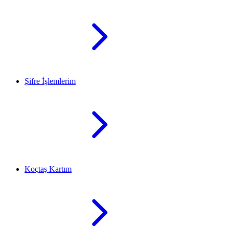
Şifre İşlemlerim
Koçtaş Kartım