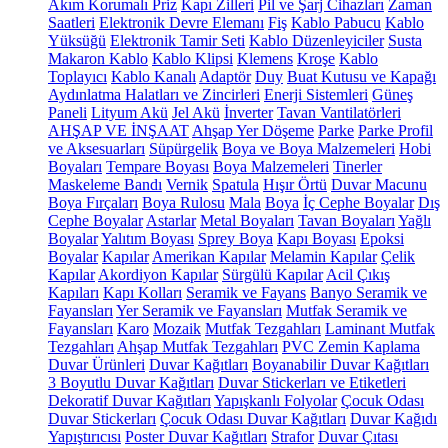
Akım Korumalı Priz
Kapı Zilleri
Pil ve Şarj Cihazları
Zaman
Saatleri
Elektronik Devre Elemanı
Fiş
Kablo Pabucu
Kablo
Yüksüğü
Elektronik Tamir Seti
Kablo Düzenleyiciler
Susta
Makaron Kablo
Kablo Klipsi
Klemens
Kroşe
Kablo
Toplayıcı
Kablo Kanalı
Adaptör
Duy
Buat Kutusu ve Kapağı
Aydınlatma Halatları ve Zincirleri
Enerji Sistemleri
Güneş
Paneli
Lityum Akü
Jel Akü
İnverter
Tavan Vantilatörleri
AHŞAP VE İNŞAAT
Ahşap Yer Döşeme
Parke
Parke Profil
ve Aksesuarları
Süpürgelik
Boya ve Boya Malzemeleri
Hobi
Boyaları
Tempare Boyası
Boya Malzemeleri
Tinerler
Maskeleme Bandı
Vernik
Spatula
Hışır Örtü
Duvar Macunu
Boya Fırçaları
Boya Rulosu
Mala
Boya
İç Cephe Boyalar
Dış
Cephe Boyalar
Astarlar
Metal Boyaları
Tavan Boyaları
Yağlı
Boyalar
Yalıtım Boyası
Sprey Boya
Kapı Boyası
Epoksi
Boyalar
Kapılar
Amerikan Kapılar
Melamin Kapılar
Çelik
Kapılar
Akordiyon Kapılar
Sürgülü Kapılar
Acil Çıkış
Kapıları
Kapı Kolları
Seramik ve Fayans
Banyo Seramik ve
Fayansları
Yer Seramik ve Fayansları
Mutfak Seramik ve
Fayansları
Karo
Mozaik
Mutfak Tezgahları
Laminant Mutfak
Tezgahları
Ahşap Mutfak Tezgahları
PVC Zemin Kaplama
Duvar Ürünleri
Duvar Kağıtları
Boyanabilir Duvar Kağıtları
3 Boyutlu Duvar Kağıtları
Duvar Stickerları ve Etiketleri
Dekoratif Duvar Kağıtları
Yapışkanlı Folyolar
Çocuk Odası
Duvar Stickerları
Çocuk Odası Duvar Kağıtları
Duvar Kağıdı
Yapıştırıcısı
Poster Duvar Kağıtları
Strafor
Duvar Çıtası