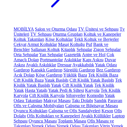
MOBİLYA
Salon ve Oturma Odası
TV Ünitesi ve Sehpası
Tv
Üniteleri
TV Sehpası
Oturma Grupları
Koltuk ve Kanepeler
Koltuk Takımları
Köşe Koltuklar
Tekli Koltuk ve Berjerler
Çekyat
Armut Koltuklar
Masaj Koltuğu
Puf
Bank ve
Benchler
Sallanan Koltuk
Kitaplık
Sehpalar
Zigon Sehpalar
Orta Sehpalar
Yan Sehpalar
Gazetelik
Antre ve Hol
Çok
Amaçlı Dolap
Portmantolar
Askılıklar
Kapı Askısı
Duvar
Askısı
Ayaklı Askılıklar
Dresuar
Ayakkabılık
Yatak Odası
Gardırop
Kapaklı Gardırop
Sürgülü Gardırop
Bez Gardırop
Açık Dolap
Köşe Gardırop
Yüklük
Baza
Tek Kişilik Baza
Çift Kişilik Baza
Yatak Başlığı
Çift Kişilik Yatak Başlığı
Tek
Kişilik Yatak Başlığı
Yatak
Çift Kişilik Yatak
Tek Kişilik
Yatak
Hasta Yatağı
Yatak Pedi & Şiltesi
Karyola
Tek Kişilik
Karyola
Çift Kişilik Karyola
Şifonyerler
Komodin
Yatak
Odası Takımları
Makyaj Masası
Takı Dolabı
Sandık
Paravan
Ofis ve Çalışma Mobilyaları
Çalışma ve Bilgisayar Masası
Oyuncu Koltukları
Çalışma ve Ofis Sandalyeleri
Keson
Ofis
Dolabı
Ofis Koltukları ve Kanepeleri
Ayaklı Küllükler
Laptop
Sehpası
Oyuncu Masası
Toplantı Masası
Ofis Masası ve
Takımları
Yemek Odası
Yemek Odası Takımları
Vitrin
Yemek