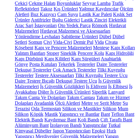
Çekici
Çekme Halatı
Boyunluklar
Seyyar Lamba
Trafik
Reflektörleri
Takoz
Kış Ürünleri
Yağmur Kaydırıcılar
Ölçüm
Aletleri
Buz Kazıyıcı
Cam Suyu
Lastik Kar Paleti
Kışlık Set
Ürünler
Antifrizler
Buğu Giderici
Lastik Zinciri
Elektrikli
Araç Şarj İstasyonları
Oto Yedek Parça
Römork
Hırdavat
Malzemeleri
Hırdavat Malzemesi ve Aksesuarları
Yönlendirme Levhaları
Sabitleme Ürünleri
Dübel
Dübel
Setleri
Somun
Çivi
Vida-Çivi
Demir Pul
Vida
Civata
Köşebent
Kapı ve Pencere Malzemeleri
Menteşe
Kapı Kolları
Yalıtım Bantları
Stoper
Sineklik
Pencere Kolu
Kapı Hidroliği
Kapı Dürbünü
Kapı Kilitleri
Kapı Sürgüleri
Anahtarlık
Gönye
Posta Kutuları
Tekerlek
Testereler
Daire Testereler
Dekupaj Testereler
Çok Amaçlı Testereler
Tilki Kuyruğu
Testereler
Testere Aksesuarları
Tilki Kuyruğu Testere Ucu
Daire Testere Bıçağı
Dekupaj Testere Ucu
İş Güvenlik
Malzemeleri
İş Güvenlik Gözlükleri
İş Eldiveni
İş Elbisesi
İş
Ayakkabısı
Diğer İş Güvenlik Ürünleri
Siperlik
Lanyard
Takım Çanta Ve Dolapları
Takım Çantası
Takım ve Hizmet
Dolapları
Avadanlık
Ölçü Aletleri
Metre ve Şerit Metre
Su
Terazisi
Oda Termostatı
Silikon ve Mastikler
Silikon
Mum
Silikon
Köpük
Mastik
Yapıştırıcı ve Bantlar
Bant
Teflon Bant
Elektrik Bandı
Kaydırmaz Bant
Koli Bandı
Çift Taraflı Bant
Alüminyum Bant
İzolasyon Bandı
Yapıştırıcılar
Tutkal
Kimyasal Dübeller
Japon Yapıştırıcıları
Epoksi
Hızlı
Yapıştırıcı
Merdivenler
Güvenlik Malzemeleri
Yangın