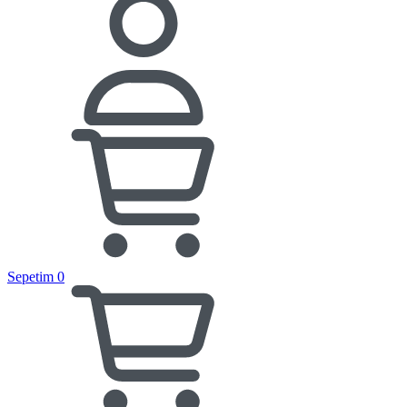
Sepetim
0