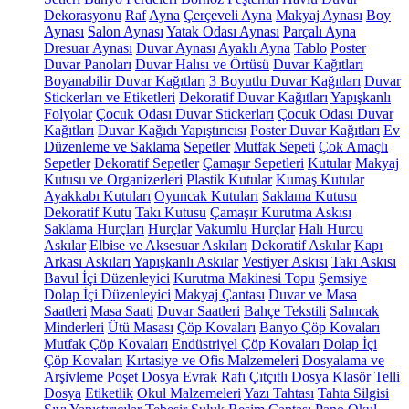
Dekorasyonu
Raf
Ayna
Çerçeveli Ayna
Makyaj Aynası
Boy
Aynası
Salon Aynası
Yatak Odası Aynası
Parçalı Ayna
Dresuar Aynası
Duvar Aynası
Ayaklı Ayna
Tablo
Poster
Duvar Panoları
Duvar Halısı ve Örtüsü
Duvar Kağıtları
Boyanabilir Duvar Kağıtları
3 Boyutlu Duvar Kağıtları
Duvar
Stickerları ve Etiketleri
Dekoratif Duvar Kağıtları
Yapışkanlı
Folyolar
Çocuk Odası Duvar Stickerları
Çocuk Odası Duvar
Kağıtları
Duvar Kağıdı Yapıştırıcısı
Poster Duvar Kağıtları
Ev
Düzenleme ve Saklama
Sepetler
Mutfak Sepeti
Çok Amaçlı
Sepetler
Dekoratif Sepetler
Çamaşır Sepetleri
Kutular
Makyaj
Kutusu ve Organizerleri
Plastik Kutular
Kumaş Kutular
Ayakkabı Kutuları
Oyuncak Kutuları
Saklama Kutusu
Dekoratif Kutu
Takı Kutusu
Çamaşır Kurutma Askısı
Saklama Hurçları
Hurçlar
Vakumlu Hurçlar
Halı Hurcu
Askılar
Elbise ve Aksesuar Askıları
Dekoratif Askılar
Kapı
Arkası Askıları
Yapışkanlı Askılar
Vestiyer Askısı
Takı Askısı
Bavul İçi Düzenleyici
Kurutma Makinesi Topu
Şemsiye
Dolap İçi Düzenleyici
Makyaj Çantası
Duvar ve Masa
Saatleri
Masa Saati
Duvar Saatleri
Bahçe Tekstili
Salıncak
Minderleri
Ütü Masası
Çöp Kovaları
Banyo Çöp Kovaları
Mutfak Çöp Kovaları
Endüstriyel Çöp Kovaları
Dolap İçi
Çöp Kovaları
Kırtasiye ve Ofis Malzemeleri
Dosyalama ve
Arşivleme
Poşet Dosya
Evrak Rafı
Çıtçıtlı Dosya
Klasör
Telli
Dosya
Etiketlik
Okul Malzemeleri
Yazı Tahtası
Tahta Silgisi