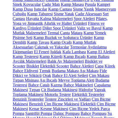
Sinek Kovucular
Çadır Matı
Kamp Masası
Pusula
Kampet
Kamp Duşu
Isıtıcılar
Kamp Çantası
Şişme Yastık
Magnezyum
Çubuğu
Kamp Taburesi
Şişme Yatak
Çadır Aksesuarı
Sırt
Çantası
Hayatta Kalma Malzemeleri
Spor Aletleri
Pilates,
Yoga ve Jimnastik
Ağırlık ve Halter Ürünleri
Fitness ve
Kardiyo Ürünleri
Diğer Spor Ürünleri
Valiz ve Bavul
Kamp
Mutfak Malzemeleri
Termal Çanta
Matara
Kamp Yemek
Pişirme Seti
Kamp Buzluk ve Soğutucu Ürünler
Kamp
Demliği
Kamp Tavası
Kamp Ocağı
Kamp Mutfak
Aksesuarları
Çakmak ve Yakıcılar
Termoslar
Aydınlatma
Ekipmanları
El Feneri
Işıldak
Kafa Lambası
Kamp El Aletleri
Kamp Testeresi
Kamp Küreği
Kamp Bıçağı
Kamp Baltası
Avcılık Malzemeleri
Balık Av Malzemeleri
Bisiklet ve
Scooter
Bisiklet
Elektrikli Scooter
Bahçe Aletleri
Çapa
Kürek
Bahçe Eldiveni
Tırmık
Budama Makası
Aşı Makası
Fide
Dikici ve Sökücü
Orak
Bahçe El Aleti Setleri
Çim Makası
Tırpan Misinası
Aşı Bıçağı
Meyve Toplama Aleti
Budama
Testeresi
Bahçe Çatalı
Kazma
Bahçe Makineleri
Çapalama
Makinesi
Tırpan
Çit Budama Makinesi
Hidrofor
Yaprak
Toplama Makinesi
Motorlu Testere
Elektrikli Testereler
Benzinli Testereler
Testere Zincirleri ve Yağları
Çim Biçme
Makinesi
Benzinli Çim Biçme Makinesi
Elektrikli Çim Biçme
Makinesi
Kenar Kesme Makinesi
Çim Biçme Yedek Parça
Pompa
Santrifüj Pompa
Dalgıç Pompası
Bahçe Pompası
Su