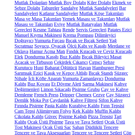
Mutfak Dolapları
Mutfak Boy Dolabı
Kiler Dolabı
Ekmek ve
Sebze Dolabı
Tabureler
Sandalye
Mutfak Sandalyeleri
Bar
Sandalyeleri
Katlanır Sandalyeler
Mutfak Köşe Takımları
Masa ve Masa Takımları
Yemek Masası ve Takımları
Mutfak
Masası ve Takımları
Eviye
Mutfak Bataryaları
Mutfak
Gereçleri
Kesme Tahtası
Rende
Servis Gereçleri
Patates Ezici
Manuel Kıyma Makinesi
Krema Pompası
Dilimleyici
Doğrayıcı
Yumurta Fırçası
Bıçak ve Bıçak Setleri
Yağ
Sıçratmaz
Soyucu, Oyacak
Ölçü Kabı ve Kaşığı
Merdane ve
Oklava
Hamur Açma Matı
Fındık Kıracağı ve Ceviz Kıracağı
Elek
Dondurma Kaşığı
Buz Kalıbı
Bıçak Bileyici Masat
Açacak ve Tirbuşon
Çekirdek Çıkarıcı
Çırpıcı
Sebze
Kurutucu
Huni
Baharat Öğütücü
Havan
Hamburger Presi
Sarımsak Ezici
Kaşık ve Kepçe Altlığı
Bıçak Standı
Süzgeç
Nihale
İçli Köfte Aparatı
Yumurta Zamanlayıcı
Dondurma
Kalıbı
Buz Kovası
Et Dövme Aleti
Sarma Makinesi
Kahve
Değirmenleri
Limon Sıkacağı
Pişirme Grubu
Çay ve Kahve
Demleme
French Press
Dripper
Chemex
Cezve
Çay Süzgeci
Demlik
Moka Pot
Çaydanlık
Kahve Filtresi
Sifon Kahve
Fırında Pişirme
Pasta Kalıbı
Kurabiye Kalıbı
Fırın Tepsisi
Cam Tepsi
Alüminyum Folyo
Kek Kalıbı
Muffin Kalıbı
Çikolata Kalıbı
Güveç
Pişirme Kağıdı
Pizza Tepsisi
Tart
Kalıbı
Ocak Üstü Pişirme
Tava ve Tava Setleri
Ocak Üstü
Tost Makinesi
Ocak Üstü Sac
Sahan
Düdüklü Tencere
Tencere ve Tava Aksesuarları
Tencere ve Tencere Setleri
Çöp