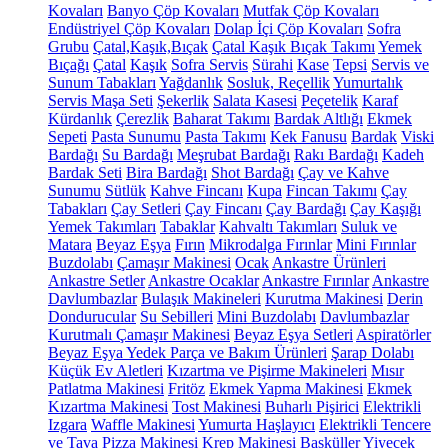
Kovaları
Banyo Çöp Kovaları
Mutfak Çöp Kovaları
Endüstriyel Çöp Kovaları
Dolap İçi Çöp Kovaları
Sofra
Grubu
Çatal,Kaşık,Bıçak
Çatal Kaşık Bıçak Takımı
Yemek
Bıçağı
Çatal
Kaşık
Sofra Servis
Sürahi
Kase
Tepsi
Servis ve
Sunum Tabakları
Yağdanlık
Sosluk, Reçellik
Yumurtalık
Servis Maşa Seti
Şekerlik
Salata Kasesi
Peçetelik
Karaf
Kürdanlık
Çerezlik
Baharat Takımı
Bardak Altlığı
Ekmek
Sepeti
Pasta Sunumu
Pasta Takımı
Kek Fanusu
Bardak
Viski
Bardağı
Su Bardağı
Meşrubat Bardağı
Rakı Bardağı
Kadeh
Bardak Seti
Bira Bardağı
Shot Bardağı
Çay ve Kahve
Sunumu
Sütlük
Kahve Fincanı
Kupa
Fincan Takımı
Çay
Tabakları
Çay Setleri
Çay Fincanı
Çay Bardağı
Çay Kaşığı
Yemek Takımları
Tabaklar
Kahvaltı Takımları
Suluk ve
Matara
Beyaz Eşya
Fırın
Mikrodalga Fırınlar
Mini Fırınlar
Buzdolabı
Çamaşır Makinesi
Ocak
Ankastre Ürünleri
Ankastre Setler
Ankastre Ocaklar
Ankastre Fırınlar
Ankastre
Davlumbazlar
Bulaşık Makineleri
Kurutma Makinesi
Derin
Dondurucular
Su Sebilleri
Mini Buzdolabı
Davlumbazlar
Kurutmalı Çamaşır Makinesi
Beyaz Eşya Setleri
Aspiratörler
Beyaz Eşya Yedek Parça ve Bakım Ürünleri
Şarap Dolabı
Küçük Ev Aletleri
Kızartma ve Pişirme Makineleri
Mısır
Patlatma Makinesi
Fritöz
Ekmek Yapma Makinesi
Ekmek
Kızartma Makinesi
Tost Makinesi
Buharlı Pişirici
Elektrikli
Izgara
Waffle Makinesi
Yumurta Haşlayıcı
Elektrikli Tencere
ve Tava
Pizza Makinesi
Krep Makinesi
Basküller
Yiyecek