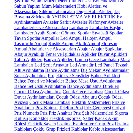
Şiş
Takı Yapım Malzemeleri
Takı Pensesi
Boncuk
Mum &
Sabun Yapımı
Mum Malzemeleri
Hobi Aletleri ve
Aksesuarları
Silikon Tabancaları
Diğer Hobi Aletleri
Taş
Boyama & Mozaik
AYDINLATMA VE ELEKTRİK
Ev
Aydınlatmaları
Avizeler
Sarkıt Avizeler
Plafonyer Avizeler
Lambaderler ve Aksesuarları
Lambader
Lambader Başlığı
Lambader Ayağı
Spotlar
Gömme Spotlar
Sıvaüstü Spotlar
Tavan Spotlar
Ampuller
Led Ampul
Halojen Ampul
Tasarruflu Ampul
Rustik Ampul
Akıllı Ampul
Floresan
Ampul
Abajurlar ve Aksesuarları
Abajur
Abajur Şapkaları
Abajur Ayaklığı
Fener ve Işıldaklar
Aplikler
Duvar Aplikleri
Tablo Aplikleri
Banyo Aplikleri
Lamba
Gece Lambaları
Masa
Lambaları
Led Şerit
Armatür
Led Armatür
Led Panel
Tezgah
Altı Aydınlatma
Bahçe Aydınlatma
Dış Mekan Aydınlatmalar
Solar Aydınlatma
Projektör ve Sensörler
Bahçe Aplikleri
Bahçe Feneri ve Meşaleler
Bahçe Masa Üstü Aydınlatma
Bahçe Set Üstü Aydınlatma
Bahçe Aydınlatma Direkleri
Çocuk Odası Aydınlatma
Çocuk Gece Lambası
Çocuk Odası
Duvar Aydınlatmaları
Çocuk Odası Abajuru
Çocuk Odası
Avizesi
Çocuk Masa Lambası
Elektrik Malzemeleri
Priz ve
Anahtarlar
Priz Kutusu
Telefon Prizi
Priz Çerçevesi
Golyat
Priz
Nümeris Priz
Priz
Anahtar Priz
Şalt Malzemeleri
Sigorta
Kutusu
Kontaktör
Elektrik Sigortası
Şalter
Kaçak Akım
Rölesi
Elektrik Sayacı
Uzatma Kablosu ve Grup Priz
Uzatma
Kabloları
Çoklu Grup Prizleri
Kablolar
Kablo Aksesuarları