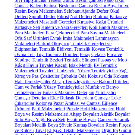
Sıvı Yapıştırıcılar
Tebeşir
Suluk
Resim Çantası
Pano
Okul
Çantası
Kalem Kutusu
Beslenme Çantası
Resim Boyaları ve
Resim Boya Malzemeleri
Selobant
Ajanda
Defter
Okul
Defteri
Spiralli Defter
Fihrist
Not Defteri
Bloknot
Kırtasiye
Malzemeleri
Masaüstü Gereçleri
Kırtasiye Kağıt Ürünleri
Kırtasiye Seti
Kalem ve Yazı Gereçleri
Koli Bandı Makinesi
Para Makineleri
Para Çekmeceleri
Para Sayma Makineleri
Ofis Sarf Ürünleri
Evrak İmha Makineleri
Laminasyon
Makineleri
Barkod Okuyucu
Temizlik Gereçleri ve
Ekipmanları
Temizlik Eldiveni
Temizlik Kovası
Temizlik,
Ovma Teli
Tüy Toplama Ürünleri
Faraş
Çekpas
Fırça ve
Süpürge
Temizlik Bezleri
Temizlik Süngeri
Paspas ve Mop
Kâğıt Havlu
Tuvalet Kağıdı
Islak Mendil
Ev Temizlik
Malzemeleri
Tuvalet Temizleyici
Yüzey Temizleyiciler
Yağ,
Kireç ve Pas Çözücüler
Çubuklu Oda Kokusu
Oda Kokusu
Halı Temizleyiciler
Ahşap Temizleyiciler ve Bakım Ürünleri
Cam ve Parlak Yüzey Temizleyiciler
Mutfak ve Banyo
Temizleyiciler
Bulaşık Makinesi Deterjanı
Yumuşatıcı
Çamaşır Deterjanı
Elde Bulaşık Deterjanı
Çamaşır Leke
Çıkarıcılar
Kolonya
Pazar Arabası ve Çantası
Eğlence
Ürünleri
Parti Malzemeleri
Puzzle
Hobi Malzemeleri
Hobi
Boya ve Resim Malzemeleri
Ahşap Boyaları
Akrilik Boyalar
Sulu Boya
Yağlı Boya Seti
Eskitme Boyası
Cam ve Seramik
Boyaları
Metalik Boya
Şövale
Kumaş Boyaları
Resim Fırçası
ve Rulosu
Tuval
El İşi & Tekstil Malzemeleri
Örgü İpi
Güpür