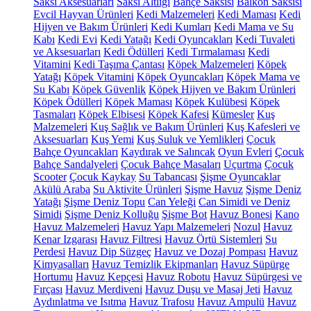
Saksı Aksesuarları
Saksı Altlığı
Bahçe Saksısı
Balkon Saksısı
Evcil Hayvan Ürünleri
Kedi Malzemeleri
Kedi Maması
Kedi
Hijyen ve Bakım Ürünleri
Kedi Kumları
Kedi Mama ve Su
Kabı
Kedi Evi
Kedi Yatağı
Kedi Oyuncakları
Kedi Tuvaleti
ve Aksesuarları
Kedi Ödülleri
Kedi Tırmalaması
Kedi
Vitamini
Kedi Taşıma Çantası
Köpek Malzemeleri
Köpek
Yatağı
Köpek Vitamini
Köpek Oyuncakları
Köpek Mama ve
Su Kabı
Köpek Güvenlik
Köpek Hijyen ve Bakım Ürünleri
Köpek Ödülleri
Köpek Maması
Köpek Kulübesi
Köpek
Tasmaları
Köpek Elbisesi
Köpek Kafesi
Kümesler
Kuş
Malzemeleri
Kuş Sağlık ve Bakım Ürünleri
Kuş Kafesleri ve
Aksesuarları
Kuş Yemi
Kuş Suluk ve Yemlikleri
Çocuk
Bahçe Oyuncakları
Kaydırak ve Salıncak
Oyun Evleri
Çocuk
Bahçe Sandalyeleri
Çocuk Bahçe Masaları
Uçurtma
Çocuk
Scooter
Çocuk Kaykay
Su Tabancası
Şişme Oyuncaklar
Akülü Araba
Su Aktivite Ürünleri
Şişme Havuz
Şişme Deniz
Yatağı
Şişme Deniz Topu
Can Yeleği
Can Simidi ve Deniz
Simidi
Şişme Deniz Kolluğu
Şişme Bot
Havuz Bonesi
Kano
Havuz Malzemeleri
Havuz Yapı Malzemeleri
Nozul
Havuz
Kenar Izgarası
Havuz Filtresi
Havuz Örtü Sistemleri
Su
Perdesi
Havuz Dip Süzgeç
Havuz ve Dozaj Pompası
Havuz
Kimyasalları
Havuz Temizlik Ekipmanları
Havuz Süpürge
Hortumu
Havuz Kepçesi
Havuz Robotu
Havuz Süpürgesi ve
Fırçası
Havuz Merdiveni
Havuz Duşu ve Masaj Jeti
Havuz
Aydınlatma ve Isıtma
Havuz Trafosu
Havuz Ampulü
Havuz