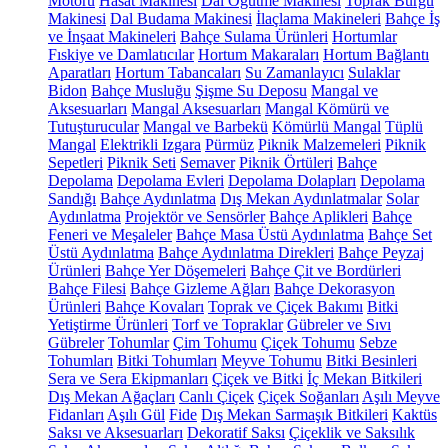
Motoru
Hasat Makinesi
Dal Öğütme Makinesi
Toprak Burgu
Makinesi
Dal Budama Makinesi
İlaçlama Makineleri
Bahçe İş
ve İnşaat Makineleri
Bahçe Sulama Ürünleri
Hortumlar
Fıskiye ve Damlatıcılar
Hortum Makaraları
Hortum Bağlantı
Aparatları
Hortum Tabancaları
Su Zamanlayıcı
Sulaklar
Bidon
Bahçe Musluğu
Şişme Su Deposu
Mangal ve
Aksesuarları
Mangal Aksesuarları
Mangal Kömürü ve
Tutuşturucular
Mangal ve Barbekü
Kömürlü Mangal
Tüplü
Mangal
Elektrikli Izgara
Pürmüz
Piknik Malzemeleri
Piknik
Sepetleri
Piknik Seti
Semaver
Piknik Örtüleri
Bahçe
Depolama
Depolama Evleri
Depolama Dolapları
Depolama
Sandığı
Bahçe Aydınlatma
Dış Mekan Aydınlatmalar
Solar
Aydınlatma
Projektör ve Sensörler
Bahçe Aplikleri
Bahçe
Feneri ve Meşaleler
Bahçe Masa Üstü Aydınlatma
Bahçe Set
Üstü Aydınlatma
Bahçe Aydınlatma Direkleri
Bahçe Peyzaj
Ürünleri
Bahçe Yer Döşemeleri
Bahçe Çit ve Bordürleri
Bahçe Filesi
Bahçe Gizleme Ağları
Bahçe Dekorasyon
Ürünleri
Bahçe Kovaları
Toprak ve Çiçek Bakımı
Bitki
Yetiştirme Ürünleri
Torf ve Topraklar
Gübreler ve Sıvı
Gübreler
Tohumlar
Çim Tohumu
Çiçek Tohumu
Sebze
Tohumları
Bitki Tohumları
Meyve Tohumu
Bitki Besinleri
Sera ve Sera Ekipmanları
Çiçek ve Bitki
İç Mekan Bitkileri
Dış Mekan Ağaçları
Canlı Çiçek
Çiçek Soğanları
Aşılı Meyve
Fidanları
Aşılı Gül
Fide
Dış Mekan Sarmaşık Bitkileri
Kaktüs
Saksı ve Aksesuarları
Dekoratif Saksı
Çiçeklik ve Saksılık