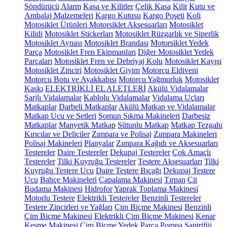
Söndürücü
Alarm
Kasa ve Kilitler
Çelik Kasa
Kilit
Kutu ve
Ambalaj Malzemeleri
Kargo Kutusu
Kargo Poşeti
Koli
Motosiklet Ürünleri
Motorsiklet Aksesuarları
Motosiklet
Kilidi
Motosiklet Stickerları
Motosiklet Rüzgarlık ve Siperlik
Motosiklet Aynası
Motosiklet Brandası
Motorsiklet Yedek
Parça
Motosiklet Fren Ekipmanları
Diğer Motosiklet Yedek
Parçaları
Motosiklet Fren ve Debriyaj Kolu
Motosiklet Kayışı
Motosiklet Zinciri
Motosiklet Giyim
Motorcu Eldiveni
Motorcu Botu ve Ayakkabısı
Motorcu Yağmurluk
Motosiklet
Kaskı
ELEKTRİKLİ EL ALETLERİ
Akülü Vidalamalar
Şarjlı Vidalamalar
Kablolu Vidalamalar
Vidalama Uçları
Matkaplar
Darbeli Matkaplar
Akülü Matkap ve Vidalamalar
Matkap Ucu ve Setleri
Somun Sıkma Makineleri
Darbesiz
Matkaplar
Manyetik Matkap
Sütunlu Matkap
Matkap Tezgahı
Kırıcılar ve Deliciler
Zımpara ve Polisaj
Zımpara Makineleri
Polisaj Makineleri
Planyalar
Zımpara Kağıdı ve Aksesuarları
Testereler
Daire Testereler
Dekupaj Testereler
Çok Amaçlı
Testereler
Tilki Kuyruğu Testereler
Testere Aksesuarları
Tilki
Kuyruğu Testere Ucu
Daire Testere Bıçağı
Dekupaj Testere
Ucu
Bahçe Makineleri
Çapalama Makinesi
Tırpan
Çit
Budama Makinesi
Hidrofor
Yaprak Toplama Makinesi
Motorlu Testere
Elektrikli Testereler
Benzinli Testereler
Testere Zincirleri ve Yağları
Çim Biçme Makinesi
Benzinli
Çim Biçme Makinesi
Elektrikli Çim Biçme Makinesi
Kenar
Kesme Makinesi
Çim Biçme Yedek Parça
Pompa
Santrifüj