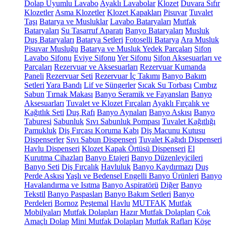
Dolap Uyumlu Lavabo
Ayaklı Lavabolar
Klozet
Duvara Sıfır
Klozetler
Asma Klozetler
Klozet Kapakları
Pisuvar
Tuvalet
Taşı
Batarya ve Musluklar
Lavabo Bataryaları
Mutfak
Bataryaları
Su Tasarruf Aparatı
Banyo Bataryaları
Musluk
Duş Bataryaları
Batarya Setleri
Fotoselli Batarya
Ara Musluk
Pisuvar Musluğu
Batarya ve Musluk Yedek Parçaları
Sifon
Lavabo Sifonu
Eviye Sifonu
Yer Sifonu
Sifon Aksesuarları ve
Parçaları
Rezervuar ve Aksesuarları
Rezervuar Kumanda
Paneli
Rezervuar Seti
Rezervuar İç Takımı
Banyo Bakım
Setleri
Yara Bandı
Lif ve Süngerler
Sıcak Su Torbası
Cımbız
Sabun
Tırnak Makası
Banyo Seramik ve Fayansları
Banyo
Aksesuarları
Tuvalet ve Klozet Fırçaları
Ayaklı Fırçalık ve
Kağıtlık Seti
Duş Rafı
Banyo Aynaları
Banyo Askısı
Banyo
Taburesi
Sabunluk
Sıvı Sabunluk Pompası
Tuvalet Kağıtlığı
Pamukluk
Diş Fırçası Koruma Kabı
Diş Macunu Kutusu
Dispenserler
Sıvı Sabun Dispenseri
Tuvalet Kağıdı Dispenseri
Havlu Dispenseri
Klozet Kapak Örtüsü Dispenseri
El
Kurutma Cihazları
Banyo Etajeri
Banyo Düzenleyicileri
Banyo Seti
Diş Fırçalık
Havluluk
Banyo Kaydırmazı
Duş
Perde Askısı
Yaşlı ve Bedensel Engelli Banyo Ürünleri
Banyo
Havalandırma ve Isıtma
Banyo Aspiratörü
Diğer
Banyo
Tekstil
Banyo Paspasları
Banyo Bakım Setleri
Banyo
Perdeleri
Bornoz
Peştemal
Havlu
MUTFAK
Mutfak
Mobilyaları
Mutfak Dolapları
Hazır Mutfak Dolapları
Çok
Amaçlı Dolap
Mini Mutfak Dolapları
Mutfak Rafları
Köşe