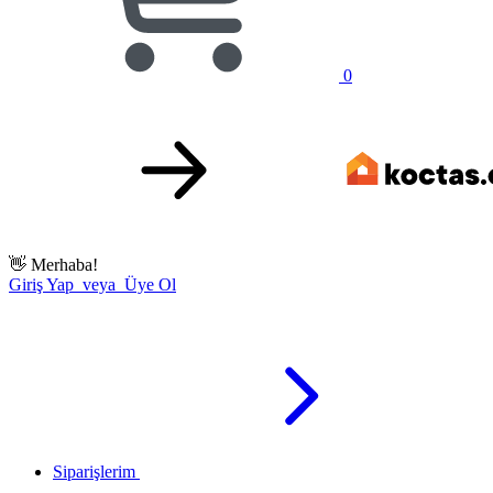
0
👋
Merhaba!
Giriş Yap veya Üye Ol
Siparişlerim