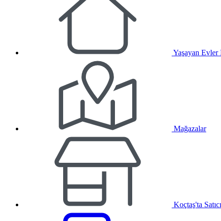
Yaşayan Evler
Mağazalar
Koçtaş'ta Satıc