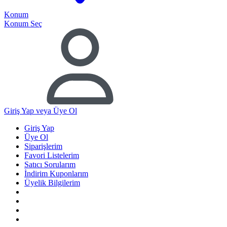
Konum
Konum Seç
Giriş Yap
veya Üye Ol
Giriş Yap
Üye Ol
Siparişlerim
Favori Listelerim
Satıcı Sorularım
İndirim Kuponlarım
Üyelik Bilgilerim