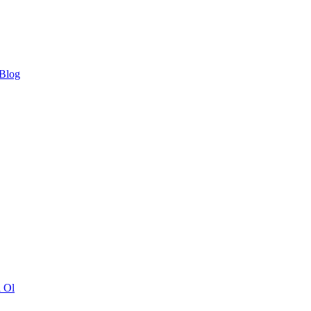
 Blog
ı Ol