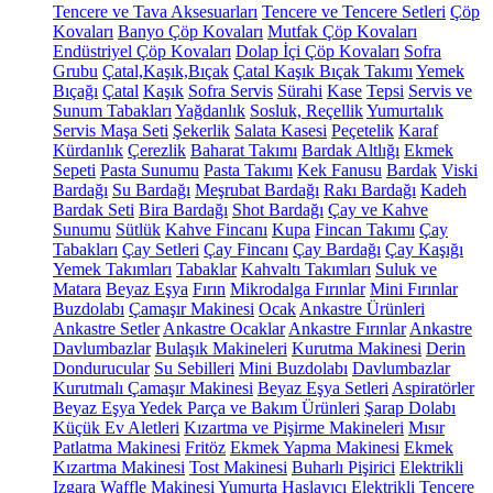
Tencere ve Tava Aksesuarları
Tencere ve Tencere Setleri
Çöp
Kovaları
Banyo Çöp Kovaları
Mutfak Çöp Kovaları
Endüstriyel Çöp Kovaları
Dolap İçi Çöp Kovaları
Sofra
Grubu
Çatal,Kaşık,Bıçak
Çatal Kaşık Bıçak Takımı
Yemek
Bıçağı
Çatal
Kaşık
Sofra Servis
Sürahi
Kase
Tepsi
Servis ve
Sunum Tabakları
Yağdanlık
Sosluk, Reçellik
Yumurtalık
Servis Maşa Seti
Şekerlik
Salata Kasesi
Peçetelik
Karaf
Kürdanlık
Çerezlik
Baharat Takımı
Bardak Altlığı
Ekmek
Sepeti
Pasta Sunumu
Pasta Takımı
Kek Fanusu
Bardak
Viski
Bardağı
Su Bardağı
Meşrubat Bardağı
Rakı Bardağı
Kadeh
Bardak Seti
Bira Bardağı
Shot Bardağı
Çay ve Kahve
Sunumu
Sütlük
Kahve Fincanı
Kupa
Fincan Takımı
Çay
Tabakları
Çay Setleri
Çay Fincanı
Çay Bardağı
Çay Kaşığı
Yemek Takımları
Tabaklar
Kahvaltı Takımları
Suluk ve
Matara
Beyaz Eşya
Fırın
Mikrodalga Fırınlar
Mini Fırınlar
Buzdolabı
Çamaşır Makinesi
Ocak
Ankastre Ürünleri
Ankastre Setler
Ankastre Ocaklar
Ankastre Fırınlar
Ankastre
Davlumbazlar
Bulaşık Makineleri
Kurutma Makinesi
Derin
Dondurucular
Su Sebilleri
Mini Buzdolabı
Davlumbazlar
Kurutmalı Çamaşır Makinesi
Beyaz Eşya Setleri
Aspiratörler
Beyaz Eşya Yedek Parça ve Bakım Ürünleri
Şarap Dolabı
Küçük Ev Aletleri
Kızartma ve Pişirme Makineleri
Mısır
Patlatma Makinesi
Fritöz
Ekmek Yapma Makinesi
Ekmek
Kızartma Makinesi
Tost Makinesi
Buharlı Pişirici
Elektrikli
Izgara
Waffle Makinesi
Yumurta Haşlayıcı
Elektrikli Tencere