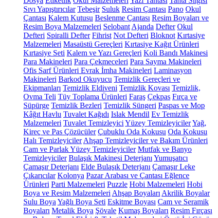
Dosya
Etiketlik
Okul Malzemeleri
Yazı Tahtası
Tahta Silgisi
Sıvı Yapıştırıcılar
Tebeşir
Suluk
Resim Çantası
Pano
Okul
Çantası
Kalem Kutusu
Beslenme Çantası
Resim Boyaları ve
Resim Boya Malzemeleri
Selobant
Ajanda
Defter
Okul
Defteri
Spiralli Defter
Fihrist
Not Defteri
Bloknot
Kırtasiye
Malzemeleri
Masaüstü Gereçleri
Kırtasiye Kağıt Ürünleri
Kırtasiye Seti
Kalem ve Yazı Gereçleri
Koli Bandı Makinesi
Para Makineleri
Para Çekmeceleri
Para Sayma Makineleri
Ofis Sarf Ürünleri
Evrak İmha Makineleri
Laminasyon
Makineleri
Barkod Okuyucu
Temizlik Gereçleri ve
Ekipmanları
Temizlik Eldiveni
Temizlik Kovası
Temizlik,
Ovma Teli
Tüy Toplama Ürünleri
Faraş
Çekpas
Fırça ve
Süpürge
Temizlik Bezleri
Temizlik Süngeri
Paspas ve Mop
Kâğıt Havlu
Tuvalet Kağıdı
Islak Mendil
Ev Temizlik
Malzemeleri
Tuvalet Temizleyici
Yüzey Temizleyiciler
Yağ,
Kireç ve Pas Çözücüler
Çubuklu Oda Kokusu
Oda Kokusu
Halı Temizleyiciler
Ahşap Temizleyiciler ve Bakım Ürünleri
Cam ve Parlak Yüzey Temizleyiciler
Mutfak ve Banyo
Temizleyiciler
Bulaşık Makinesi Deterjanı
Yumuşatıcı
Çamaşır Deterjanı
Elde Bulaşık Deterjanı
Çamaşır Leke
Çıkarıcılar
Kolonya
Pazar Arabası ve Çantası
Eğlence
Ürünleri
Parti Malzemeleri
Puzzle
Hobi Malzemeleri
Hobi
Boya ve Resim Malzemeleri
Ahşap Boyaları
Akrilik Boyalar
Sulu Boya
Yağlı Boya Seti
Eskitme Boyası
Cam ve Seramik
Boyaları
Metalik Boya
Şövale
Kumaş Boyaları
Resim Fırçası