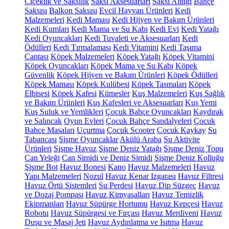
Çiçeklik ve Saksılık
Saksı Aksesuarları
Saksı Altlığı
Bahçe
Saksısı
Balkon Saksısı
Evcil Hayvan Ürünleri
Kedi
Malzemeleri
Kedi Maması
Kedi Hijyen ve Bakım Ürünleri
Kedi Kumları
Kedi Mama ve Su Kabı
Kedi Evi
Kedi Yatağı
Kedi Oyuncakları
Kedi Tuvaleti ve Aksesuarları
Kedi
Ödülleri
Kedi Tırmalaması
Kedi Vitamini
Kedi Taşıma
Çantası
Köpek Malzemeleri
Köpek Yatağı
Köpek Vitamini
Köpek Oyuncakları
Köpek Mama ve Su Kabı
Köpek
Güvenlik
Köpek Hijyen ve Bakım Ürünleri
Köpek Ödülleri
Köpek Maması
Köpek Kulübesi
Köpek Tasmaları
Köpek
Elbisesi
Köpek Kafesi
Kümesler
Kuş Malzemeleri
Kuş Sağlık
ve Bakım Ürünleri
Kuş Kafesleri ve Aksesuarları
Kuş Yemi
Kuş Suluk ve Yemlikleri
Çocuk Bahçe Oyuncakları
Kaydırak
ve Salıncak
Oyun Evleri
Çocuk Bahçe Sandalyeleri
Çocuk
Bahçe Masaları
Uçurtma
Çocuk Scooter
Çocuk Kaykay
Su
Tabancası
Şişme Oyuncaklar
Akülü Araba
Su Aktivite
Ürünleri
Şişme Havuz
Şişme Deniz Yatağı
Şişme Deniz Topu
Can Yeleği
Can Simidi ve Deniz Simidi
Şişme Deniz Kolluğu
Şişme Bot
Havuz Bonesi
Kano
Havuz Malzemeleri
Havuz
Yapı Malzemeleri
Nozul
Havuz Kenar Izgarası
Havuz Filtresi
Havuz Örtü Sistemleri
Su Perdesi
Havuz Dip Süzgeç
Havuz
ve Dozaj Pompası
Havuz Kimyasalları
Havuz Temizlik
Ekipmanları
Havuz Süpürge Hortumu
Havuz Kepçesi
Havuz
Robotu
Havuz Süpürgesi ve Fırçası
Havuz Merdiveni
Havuz
Duşu ve Masaj Jeti
Havuz Aydınlatma ve Isıtma
Havuz