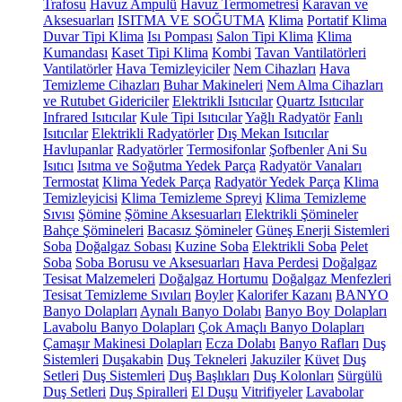
Trafosu
Havuz Ampulü
Havuz Termometresi
Karavan ve
Aksesuarları
ISITMA VE SOĞUTMA
Klima
Portatif Klima
Duvar Tipi Klima
Isı Pompası
Salon Tipi Klima
Klima
Kumandası
Kaset Tipi Klima
Kombi
Tavan Vantilatörleri
Vantilatörler
Hava Temizleyiciler
Nem Cihazları
Hava
Temizleme Cihazları
Buhar Makineleri
Nem Alma Cihazları
ve Rutubet Gidericiler
Elektrikli Isıtıcılar
Quartz Isıtıcılar
Infrared Isıtıcılar
Kule Tipi Isıtıcılar
Yağlı Radyatör
Fanlı
Isıtıcılar
Elektrikli Radyatörler
Dış Mekan Isıtıcılar
Havlupanlar
Radyatörler
Termosifonlar
Şofbenler
Ani Su
Isıtıcı
Isıtma ve Soğutma Yedek Parça
Radyatör Vanaları
Termostat
Klima Yedek Parça
Radyatör Yedek Parça
Klima
Temizleyicisi
Klima Temizleme Spreyi
Klima Temizleme
Sıvısı
Şömine
Şömine Aksesuarları
Elektrikli Şömineler
Bahçe Şömineleri
Bacasız Şömineler
Güneş Enerji Sistemleri
Soba
Doğalgaz Sobası
Kuzine Soba
Elektrikli Soba
Pelet
Soba
Soba Borusu ve Aksesuarları
Hava Perdesi
Doğalgaz
Tesisat Malzemeleri
Doğalgaz Hortumu
Doğalgaz Menfezleri
Tesisat Temizleme Sıvıları
Boyler
Kalorifer Kazanı
BANYO
Banyo Dolapları
Aynalı Banyo Dolabı
Banyo Boy Dolapları
Lavabolu Banyo Dolapları
Çok Amaçlı Banyo Dolapları
Çamaşır Makinesi Dolapları
Ecza Dolabı
Banyo Rafları
Duş
Sistemleri
Duşakabin
Duş Tekneleri
Jakuziler
Küvet
Duş
Setleri
Duş Sistemleri
Duş Başlıkları
Duş Kolonları
Sürgülü
Duş Setleri
Duş Spiralleri
El Duşu
Vitrifiyeler
Lavabolar