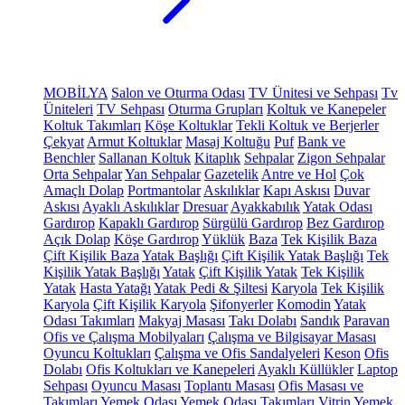
MOBİLYA
Salon ve Oturma Odası
TV Ünitesi ve Sehpası
Tv
Üniteleri
TV Sehpası
Oturma Grupları
Koltuk ve Kanepeler
Koltuk Takımları
Köşe Koltuklar
Tekli Koltuk ve Berjerler
Çekyat
Armut Koltuklar
Masaj Koltuğu
Puf
Bank ve
Benchler
Sallanan Koltuk
Kitaplık
Sehpalar
Zigon Sehpalar
Orta Sehpalar
Yan Sehpalar
Gazetelik
Antre ve Hol
Çok
Amaçlı Dolap
Portmantolar
Askılıklar
Kapı Askısı
Duvar
Askısı
Ayaklı Askılıklar
Dresuar
Ayakkabılık
Yatak Odası
Gardırop
Kapaklı Gardırop
Sürgülü Gardırop
Bez Gardırop
Açık Dolap
Köşe Gardırop
Yüklük
Baza
Tek Kişilik Baza
Çift Kişilik Baza
Yatak Başlığı
Çift Kişilik Yatak Başlığı
Tek
Kişilik Yatak Başlığı
Yatak
Çift Kişilik Yatak
Tek Kişilik
Yatak
Hasta Yatağı
Yatak Pedi & Şiltesi
Karyola
Tek Kişilik
Karyola
Çift Kişilik Karyola
Şifonyerler
Komodin
Yatak
Odası Takımları
Makyaj Masası
Takı Dolabı
Sandık
Paravan
Ofis ve Çalışma Mobilyaları
Çalışma ve Bilgisayar Masası
Oyuncu Koltukları
Çalışma ve Ofis Sandalyeleri
Keson
Ofis
Dolabı
Ofis Koltukları ve Kanepeleri
Ayaklı Küllükler
Laptop
Sehpası
Oyuncu Masası
Toplantı Masası
Ofis Masası ve
Takımları
Yemek Odası
Yemek Odası Takımları
Vitrin
Yemek