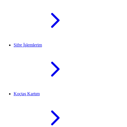
Şifre İşlemlerim
Koçtaş Kartım