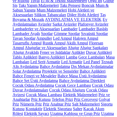
ve Rulosu
Tuval
El İşi & Tekstil Malzemeleri
Örgü İpi
Güpür
Şiş
Takı Yapım Malzemeleri
Takı Pensesi
Boncuk
Mum &
Sabun Yapımı
Mum Malzemeleri
Hobi Aletleri ve
Aksesuarları
Silikon Tabancaları
Diğer Hobi Aletleri
Taş
Boyama & Mozaik
AYDINLATMA VE ELEKTRİK
Ev
Aydınlatmaları
Avizeler
Sarkıt Avizeler
Plafonyer Avizeler
Lambaderler ve Aksesuarları
Lambader
Lambader Başlığı
Lambader Ayağı
Spotlar
Gömme Spotlar
Sıvaüstü Spotlar
Tavan Spotlar
Ampuller
Led Ampul
Halojen Ampul
Tasarruflu Ampul
Rustik Ampul
Akıllı Ampul
Floresan
Ampul
Abajurlar ve Aksesuarları
Abajur
Abajur Şapkaları
Abajur Ayaklığı
Fener ve Işıldaklar
Aplikler
Duvar Aplikleri
Tablo Aplikleri
Banyo Aplikleri
Lamba
Gece Lambaları
Masa
Lambaları
Led Şerit
Armatür
Led Armatür
Led Panel
Tezgah
Altı Aydınlatma
Bahçe Aydınlatma
Dış Mekan Aydınlatmalar
Solar Aydınlatma
Projektör ve Sensörler
Bahçe Aplikleri
Bahçe Feneri ve Meşaleler
Bahçe Masa Üstü Aydınlatma
Bahçe Set Üstü Aydınlatma
Bahçe Aydınlatma Direkleri
Çocuk Odası Aydınlatma
Çocuk Gece Lambası
Çocuk Odası
Duvar Aydınlatmaları
Çocuk Odası Abajuru
Çocuk Odası
Avizesi
Çocuk Masa Lambası
Elektrik Malzemeleri
Priz ve
Anahtarlar
Priz Kutusu
Telefon Prizi
Priz Çerçevesi
Golyat
Priz
Nümeris Priz
Priz
Anahtar Priz
Şalt Malzemeleri
Sigorta
Kutusu
Kontaktör
Elektrik Sigortası
Şalter
Kaçak Akım
Rölesi
Elektrik Sayacı
Uzatma Kablosu ve Grup Priz
Uzatma