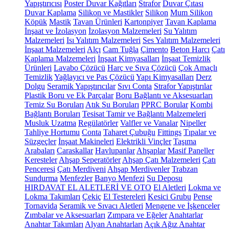
Yapıştırıcısı
Poster Duvar Kağıtları
Strafor
Duvar Çıtası
Duvar Kaplama
Silikon ve Mastikler
Silikon
Mum Silikon
Köpük
Mastik
Tavan Ürünleri
Kartonpiyer
Tavan Kaplama
İnşaat ve İzolasyon
İzolasyon Malzemeleri
Su Yalıtım
Malzemeleri
Isı Yalıtım Malzemeleri
Ses Yalıtım Malzemeleri
İnşaat Malzemeleri
Alçı
Cam Tuğla
Çimento
Beton Harcı
Çatı
Kaplama Malzemeleri
İnşaat Kimyasalları
İnşaat Temizlik
Ürünleri
Lavabo Çözücü
Harç ve Sıva Çözücü
Çok Amaçlı
Temizlik
Yağlayıcı ve Pas Çözücü
Yapı Kimyasalları
Derz
Dolgu
Seramik Yapıştırıcılar
Sıvı Conta
Strafor Yapıştırılar
Plastik Boru ve Ek Parçalar
Boru Bağlantı ve Aksesuarları
Temiz Su Boruları
Atık Su Boruları
PPRC Borular
Kombi
Bağlantı Boruları
Tesisat Tamir ve Bağlantı Malzemeleri
Musluk Uzatma
Regülatörler
Valfler ve Vanalar
Nipeller
Tahliye Hortumu
Conta
Taharet Çubuğu
Fittings
Tıpalar ve
Süzgeçler
İnşaat Makineleri
Elektrikli Vinçler
Taşıma
Arabaları
Caraskallar
Havlupanlar
Ahşaplar
Masif Paneller
Keresteler
Ahşap Seperatörler
Ahşap Çatı Malzemeleri
Çatı
Penceresi
Çatı Merdiveni
Ahşap Merdivenler
Trabzan
Sundurma
Menfezler
Banyo Menfezi
Su Deposu
HIRDAVAT EL ALETLERİ VE OTO
El Aletleri
Lokma ve
Lokma Takımları
Çekiç
El Testereleri
Kesici Grubu
Pense
Tornavida
Seramik ve Sıvacı Aletleri
Mengene ve İşkenceler
Zımbalar ve Aksesuarları
Zımpara ve Eğeler
Anahtarlar
Anahtar Takımları
Alyan Anahtarları
Açık Ağız Anahtar