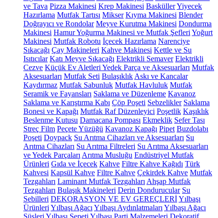
ve Tava
Pizza Makinesi
Krep Makinesi
Basküller
Yiyecek
Hazırlama
Mutfak Tartısı
Mikser
Kıyma Makinesi
Blender
Doğrayıcı ve Rondolar
Meyve Kurutma Makinesi
Dondurma
Makinesi
Hamur Yoğurma Makinesi ve Mutfak Şefleri
Yoğurt
Makinesi
Mutfak Robotu
İçecek Hazırlama
Narenciye
Sıkacağı
Çay Makineleri
Kahve Makinesi
Kettle ve Su
Isıtıcılar
Katı Meyve Sıkacağı
Elektrikli Semaver
Elektrikli
Cezve
Küçük Ev Aletleri Yedek Parça ve Aksesuarları
Mutfak
Aksesuarları
Mutfak Seti
Bulaşıklık
Askı ve Kancalar
Kaydırmaz
Mutfak Sabunluk
Mutfak Havluluk
Mutfak
Seramik ve Fayansları
Saklama ve Düzenleme
Kavanoz
Saklama ve Karıştırma Kabı
Çöp Poşeti
Sebzelikler
Saklama
Bonesi ve Kapağı
Mutfak Raf Düzenleyici
Poşetlik
Kaşıklık
Beslenme Kutusu
Damacana Pompası
Ekmeklik
Sefer Tası
Streç Film
Peçete Yüzüğü
Kavanoz Kapağı
Pipet
Buzdolabı
Poşeti
Doypack
Su Arıtma Cihazları ve Aksesuarları
Su
Arıtma Cihazları
Su Arıtma Filtreleri
Su Arıtma Aksesuarları
ve Yedek Parçaları
Arıtma Musluğu
Endüstriyel Mutfak
Ürünleri
Gıda ve İçecek
Kahve
Filtre Kahve Kağıdı
Türk
Kahvesi
Kapsül Kahve
Filtre Kahve
Çekirdek Kahve
Mutfak
Tezgahları
Laminant Mutfak Tezgahları
Ahşap Mutfak
Tezgahları
Bulaşık Makineleri
Derin Dondurucular
Su
Sebilleri
DEKORASYON VE EV GEREÇLERİ
Yılbaşı
Ürünleri
Yılbaşı Ağacı
Yılbaşı Aydınlatmaları
Yılbaşı Ağacı
Süsleri
Yılbaşı Sepeti
Yılbaşı Parti Malzemeleri
Dekoratif