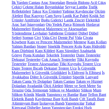
İlk Yardım Çantası
Araç Sigortaları
Benzin Bidonu
Acil Çıkış
Çekici
Çekme Halatı
Boyunluklar
Seyyar Lamba
Trafik
Reflektörleri
Takoz
Kış Ürünleri
Yağmur Kaydırıcılar
Ölçüm
Aletleri
Buz Kazıyıcı
Cam Suyu
Lastik Kar Paleti
Kışlık Set
Ürünler
Antifrizler
Buğu Giderici
Lastik Zinciri
Elektrikli
Araç Şarj İstasyonları
Oto Yedek Parça
Römork
Hırdavat
Malzemeleri
Hırdavat Malzemesi ve Aksesuarları
Yönlendirme Levhaları
Sabitleme Ürünleri
Dübel
Dübel
Setleri
Somun
Çivi
Vida-Çivi
Demir Pul
Vida
Civata
Köşebent
Kapı ve Pencere Malzemeleri
Menteşe
Kapı Kolları
Yalıtım Bantları
Stoper
Sineklik
Pencere Kolu
Kapı Hidroliği
Kapı Dürbünü
Kapı Kilitleri
Kapı Sürgüleri
Anahtarlık
Gönye
Posta Kutuları
Tekerlek
Testereler
Daire Testereler
Dekupaj Testereler
Çok Amaçlı Testereler
Tilki Kuyruğu
Testereler
Testere Aksesuarları
Tilki Kuyruğu Testere Ucu
Daire Testere Bıçağı
Dekupaj Testere Ucu
İş Güvenlik
Malzemeleri
İş Güvenlik Gözlükleri
İş Eldiveni
İş Elbisesi
İş
Ayakkabısı
Diğer İş Güvenlik Ürünleri
Siperlik
Lanyard
Takım Çanta Ve Dolapları
Takım Çantası
Takım ve Hizmet
Dolapları
Avadanlık
Ölçü Aletleri
Metre ve Şerit Metre
Su
Terazisi
Oda Termostatı
Silikon ve Mastikler
Silikon
Mum
Silikon
Köpük
Mastik
Yapıştırıcı ve Bantlar
Bant
Teflon Bant
Elektrik Bandı
Kaydırmaz Bant
Koli Bandı
Çift Taraflı Bant
Alüminyum Bant
İzolasyon Bandı
Yapıştırıcılar
Tutkal
Kimyasal Dübeller
Japon Yapıştırıcıları
Epoksi
Hızlı