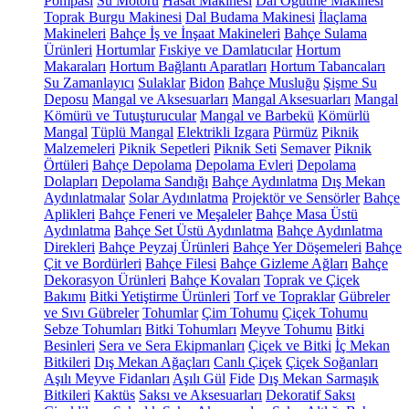
Pompası
Su Motoru
Hasat Makinesi
Dal Öğütme Makinesi
Toprak Burgu Makinesi
Dal Budama Makinesi
İlaçlama
Makineleri
Bahçe İş ve İnşaat Makineleri
Bahçe Sulama
Ürünleri
Hortumlar
Fıskiye ve Damlatıcılar
Hortum
Makaraları
Hortum Bağlantı Aparatları
Hortum Tabancaları
Su Zamanlayıcı
Sulaklar
Bidon
Bahçe Musluğu
Şişme Su
Deposu
Mangal ve Aksesuarları
Mangal Aksesuarları
Mangal
Kömürü ve Tutuşturucular
Mangal ve Barbekü
Kömürlü
Mangal
Tüplü Mangal
Elektrikli Izgara
Pürmüz
Piknik
Malzemeleri
Piknik Sepetleri
Piknik Seti
Semaver
Piknik
Örtüleri
Bahçe Depolama
Depolama Evleri
Depolama
Dolapları
Depolama Sandığı
Bahçe Aydınlatma
Dış Mekan
Aydınlatmalar
Solar Aydınlatma
Projektör ve Sensörler
Bahçe
Aplikleri
Bahçe Feneri ve Meşaleler
Bahçe Masa Üstü
Aydınlatma
Bahçe Set Üstü Aydınlatma
Bahçe Aydınlatma
Direkleri
Bahçe Peyzaj Ürünleri
Bahçe Yer Döşemeleri
Bahçe
Çit ve Bordürleri
Bahçe Filesi
Bahçe Gizleme Ağları
Bahçe
Dekorasyon Ürünleri
Bahçe Kovaları
Toprak ve Çiçek
Bakımı
Bitki Yetiştirme Ürünleri
Torf ve Topraklar
Gübreler
ve Sıvı Gübreler
Tohumlar
Çim Tohumu
Çiçek Tohumu
Sebze Tohumları
Bitki Tohumları
Meyve Tohumu
Bitki
Besinleri
Sera ve Sera Ekipmanları
Çiçek ve Bitki
İç Mekan
Bitkileri
Dış Mekan Ağaçları
Canlı Çiçek
Çiçek Soğanları
Aşılı Meyve Fidanları
Aşılı Gül
Fide
Dış Mekan Sarmaşık
Bitkileri
Kaktüs
Saksı ve Aksesuarları
Dekoratif Saksı