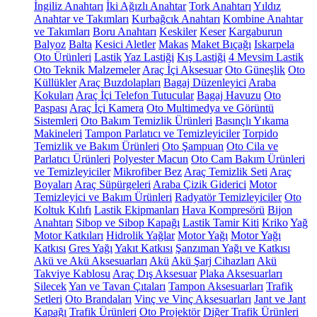
İngiliz Anahtarı
İki Ağızlı Anahtar
Tork Anahtarı
Yıldız
Anahtar ve Takımları
Kurbağcık Anahtarı
Kombine Anahtar
ve Takımları
Boru Anahtarı
Keskiler
Keser
Kargaburun
Balyoz
Balta
Kesici Aletler
Makas
Maket Bıçağı
Iskarpela
Oto Ürünleri
Lastik
Yaz Lastiği
Kış Lastiği
4 Mevsim Lastik
Oto Teknik Malzemeler
Araç İçi Aksesuar
Oto Güneşlik
Oto
Küllükler
Araç Buzdolapları
Bagaj Düzenleyici
Araba
Kokuları
Araç İçi Telefon Tutucular
Bagaj Havuzu
Oto
Paspası
Araç İçi Kamera
Oto Multimedya ve Görüntü
Sistemleri
Oto Bakım Temizlik Ürünleri
Basınçlı Yıkama
Makineleri
Tampon Parlatıcı ve Temizleyiciler
Torpido
Temizlik ve Bakım Ürünleri
Oto Şampuan
Oto Cila ve
Parlatıcı Ürünleri
Polyester Macun
Oto Cam Bakım Ürünleri
ve Temizleyiciler
Mikrofiber Bez
Araç Temizlik Seti
Araç
Boyaları
Araç Süpürgeleri
Araba Çizik Giderici
Motor
Temizleyici ve Bakım Ürünleri
Radyatör Temizleyiciler
Oto
Koltuk Kılıfı
Lastik Ekipmanları
Hava Kompresörü
Bijon
Anahtarı
Sibop ve Sibop Kapağı
Lastik Tamir Kiti
Kriko
Yağ
Motor Katkıları
Hidrolik Yağlar
Motor Yağı
Motor Yağı
Katkısı
Gres Yağı
Yakıt Katkısı
Şanzıman Yağı ve Katkısı
Akü ve Akü Aksesuarları
Akü
Akü Şarj Cihazları
Akü
Takviye Kablosu
Araç Dış Aksesuar
Plaka Aksesuarları
Silecek
Yan ve Tavan Çıtaları
Tampon Aksesuarları
Trafik
Setleri
Oto Brandaları
Vinç ve Vinç Aksesuarları
Jant ve Jant
Kapağı
Trafik Ürünleri
Oto Projektör
Diğer Trafik Ürünleri