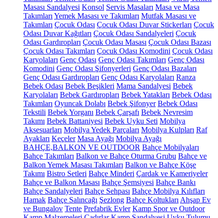
Masası Sandalyesi
Konsol
Servis Masaları
Masa ve Masa
Takımları
Yemek Masası ve Takımları
Mutfak Masası ve
Takımları
Çocuk Odası
Çocuk Odası Duvar Stickerları
Çocuk
Odası Duvar Kağıtları
Çocuk Odası Sandalyeleri
Çocuk
Odası Gardıropları
Çocuk Odası Masası
Çocuk Odası Bazası
Çocuk Odası Takımları
Çocuk Odası Komodini
Çocuk Odası
Karyolaları
Genç Odası
Genç Odası Takımları
Genç Odası
Komodini
Genç Odası Şifonyerleri
Genç Odası Bazaları
Genç Odası Gardıropları
Genç Odası Karyolaları
Ranza
Bebek Odası
Bebek Beşikleri
Mama Sandalyesi
Bebek
Karyolaları
Bebek Gardıropları
Bebek Yatakları
Bebek Odası
Takımları
Oyuncak Dolabı
Bebek Şifonyer
Bebek Odası
Tekstili
Bebek Yorganı
Bebek Çarşafı
Bebek Nevresim
Takımı
Bebek Battaniyesi
Bebek Uyku Seti
Mobilya
Aksesuarları
Mobilya Yedek Parçaları
Mobilya Kulpları
Raf
Ayakları
Keçeler
Masa Ayağı
Mobilya Ayağı
BAHÇE,BALKON VE OUTDOOR
Bahçe Mobilyaları
Bahçe Takımları
Balkon ve Bahçe Oturma Grubu
Bahçe ve
Balkon Yemek Masası Takımları
Balkon ve Bahçe Köşe
Takımı
Bistro Setleri
Bahçe Minderi
Çardak ve Kameriyeler
Bahçe ve Balkon Masası
Bahçe Şemsiyesi
Bahçe Bankı
Bahçe Sandalyeleri
Bahçe Sehpası
Bahçe Mobilya Kılıfları
Hamak
Bahçe Salıncağı
Şezlong
Bahçe Koltukları
Ahşap Ev
ve Bungalov
Tente
Prefabrik Evler
Kamp Spor ve Outdoor
Kamp Malzemeleri
Çadırlar
Kamp Sandalyesi
Uyku Tulumu