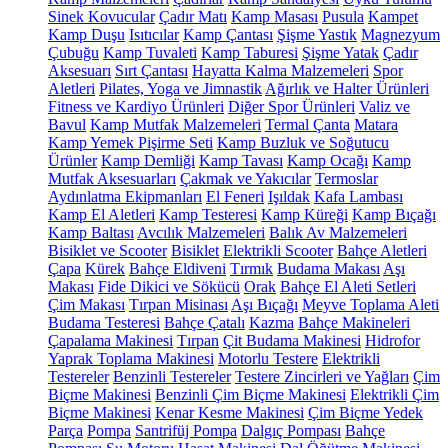
Sinek Kovucular
Çadır Matı
Kamp Masası
Pusula
Kampet
Kamp Duşu
Isıtıcılar
Kamp Çantası
Şişme Yastık
Magnezyum
Çubuğu
Kamp Tuvaleti
Kamp Taburesi
Şişme Yatak
Çadır
Aksesuarı
Sırt Çantası
Hayatta Kalma Malzemeleri
Spor
Aletleri
Pilates, Yoga ve Jimnastik
Ağırlık ve Halter Ürünleri
Fitness ve Kardiyo Ürünleri
Diğer Spor Ürünleri
Valiz ve
Bavul
Kamp Mutfak Malzemeleri
Termal Çanta
Matara
Kamp Yemek Pişirme Seti
Kamp Buzluk ve Soğutucu
Ürünler
Kamp Demliği
Kamp Tavası
Kamp Ocağı
Kamp
Mutfak Aksesuarları
Çakmak ve Yakıcılar
Termoslar
Aydınlatma Ekipmanları
El Feneri
Işıldak
Kafa Lambası
Kamp El Aletleri
Kamp Testeresi
Kamp Küreği
Kamp Bıçağı
Kamp Baltası
Avcılık Malzemeleri
Balık Av Malzemeleri
Bisiklet ve Scooter
Bisiklet
Elektrikli Scooter
Bahçe Aletleri
Çapa
Kürek
Bahçe Eldiveni
Tırmık
Budama Makası
Aşı
Makası
Fide Dikici ve Sökücü
Orak
Bahçe El Aleti Setleri
Çim Makası
Tırpan Misinası
Aşı Bıçağı
Meyve Toplama Aleti
Budama Testeresi
Bahçe Çatalı
Kazma
Bahçe Makineleri
Çapalama Makinesi
Tırpan
Çit Budama Makinesi
Hidrofor
Yaprak Toplama Makinesi
Motorlu Testere
Elektrikli
Testereler
Benzinli Testereler
Testere Zincirleri ve Yağları
Çim
Biçme Makinesi
Benzinli Çim Biçme Makinesi
Elektrikli Çim
Biçme Makinesi
Kenar Kesme Makinesi
Çim Biçme Yedek
Parça
Pompa
Santrifüj Pompa
Dalgıç Pompası
Bahçe