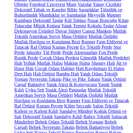
Objeler
Fotoğraf Çerçevesi
Mum
Vazolar
Yapay Çiçekler
Dekoratif Tabak ve Kaseler
Biblo
Şaraplıklar
Tütsülük ve
Buhurdanlık
Mumluklar ve Şamdanlar
Meyvelik
Magnet
Kumbara
Dekoratif Taşlar
Kül Tablası
Nazar Boncuğu
Kitap
Tutucular
Müzik Kutusu
Yatak Tepsisi
Kokulu Taşlar
Ahşap
Dekorasyon Ürünleri
Duvar Süsleri
Cansız Manken
Mutfak
Tekstili
Amerikan Servis
Masa Örtüleri
Mutfak Önlüğü
Mutfak Havlusu ve Kurulama Bezi
Runner
Fırın Eldiveni ve
Tutacak
Raf Örtüsü
Kumaş Peçete
Ev Tekstili
Perde
Stor
Perde
Jaluziler
Tül Perde
Perde Aksesuarları
Fon Perde
Rustik Perde
Çocuk Odası Perdesi
Güneşlik
Mutfak Perdeleri
Halı
Yolluk
Mutfak Halısı
Makine Halısı
Shaggy Halı
Jüt ve
Hasır Halı
Çocuk Odası Halıları
Halı Kaydırmazı
El Halısı
Deri Halı
Halı Örtüsü
Bambu Halı
Yatak Odası Tekstili
Yorgan
Nevresim Takımı
Pike ve Pike Takımı
Yatak Örtüsü
Çarşaf
Battaniye
Yatak Alezi & Koruyucusu
Yastık
Yastık
Kılıfı
Uyku Seti
Yastık Alezi
Paspaslar
Mutfak Tekstili
Amerikan Servis
Masa Örtüleri
Mutfak Önlüğü
Mutfak
Havlusu ve Kurulama Bezi
Runner
Fırın Eldiveni ve Tutacak
Raf Örtüsü
Kumaş Peçete
Kilim
Seccade
Salon Tekstili
Kırlent ve Kırlent Kılıfı
Sandalye Minderi
Koltuk Örtüsü ve
Şalı
Dekoratif Yastık
Sandalye Kılıfı
Bahçe Tekstili
Salıncak
Minderleri
Bebek Odası Tekstili
Bebek Yorganı
Bebek
Çarşafı
Bebek Nevresim Takımı
Bebek Battaniyesi
Bebek
Uyku Seti
Banyo Tekstil
Banyo Paspasları
Banyo Bakım