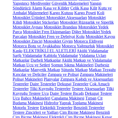
Yapıştırıcı
Merdivenler
Güvenlik Malzemeleri
Yangın
Söndürücü
Alarm
Kasa ve Kilitler
Çelik Kasa
Kilit
Kutu ve
Ambalaj Malzemeleri
Kargo Kutusu
Kargo Poşeti
Koli
Motosiklet Ürünleri
Motorsiklet Aksesuarları
Motosiklet
Kilidi
Motosiklet Stickerları
Motosiklet Rüzgarlık ve Siperlik
Motosiklet Aynası
Motosiklet Brandası
Motorsiklet Yedek
Parça
Motosiklet Fren Ekipmanları
Diğer Motosiklet Yedek
Parçaları
Motosiklet Fren ve Debriyaj Kolu
Motosiklet Kayışı
Motosiklet Zinciri
Motosiklet Giyim
Motorcu Eldiveni
Motorcu Botu ve Ayakkabısı
Motorcu Yağmurluk
Motosiklet
Kaskı
ELEKTRİKLİ EL ALETLERİ
Akülü Vidalamalar
Şarjlı Vidalamalar
Kablolu Vidalamalar
Vidalama Uçları
Matkaplar
Darbeli Matkaplar
Akülü Matkap ve Vidalamalar
Matkap Ucu ve Setleri
Somun Sıkma Makineleri
Darbesiz
Matkaplar
Manyetik Matkap
Sütunlu Matkap
Matkap Tezgahı
Kırıcılar ve Deliciler
Zımpara ve Polisaj
Zımpara Makineleri
Polisaj Makineleri
Planyalar
Zımpara Kağıdı ve Aksesuarları
Testereler
Daire Testereler
Dekupaj Testereler
Çok Amaçlı
Testereler
Tilki Kuyruğu Testereler
Testere Aksesuarları
Tilki
Kuyruğu Testere Ucu
Daire Testere Bıçağı
Dekupaj Testere
Ucu
Bahçe Makineleri
Çapalama Makinesi
Tırpan
Çit
Budama Makinesi
Hidrofor
Yaprak Toplama Makinesi
Motorlu Testere
Elektrikli Testereler
Benzinli Testereler
Testere Zincirleri ve Yağları
Çim Biçme Makinesi
Benzinli
Çim Biçme Makinesi
Elektrikli Çim Biçme Makinesi
Kenar