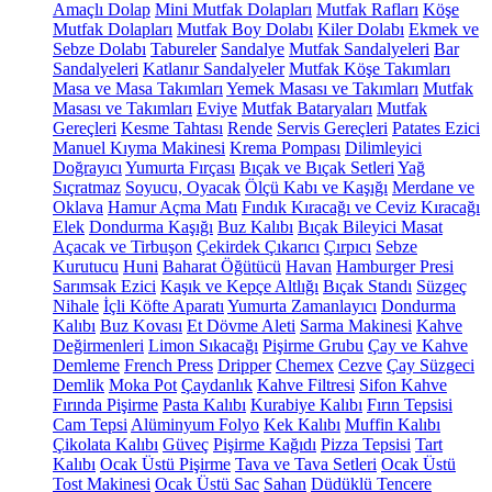
Amaçlı Dolap
Mini Mutfak Dolapları
Mutfak Rafları
Köşe
Mutfak Dolapları
Mutfak Boy Dolabı
Kiler Dolabı
Ekmek ve
Sebze Dolabı
Tabureler
Sandalye
Mutfak Sandalyeleri
Bar
Sandalyeleri
Katlanır Sandalyeler
Mutfak Köşe Takımları
Masa ve Masa Takımları
Yemek Masası ve Takımları
Mutfak
Masası ve Takımları
Eviye
Mutfak Bataryaları
Mutfak
Gereçleri
Kesme Tahtası
Rende
Servis Gereçleri
Patates Ezici
Manuel Kıyma Makinesi
Krema Pompası
Dilimleyici
Doğrayıcı
Yumurta Fırçası
Bıçak ve Bıçak Setleri
Yağ
Sıçratmaz
Soyucu, Oyacak
Ölçü Kabı ve Kaşığı
Merdane ve
Oklava
Hamur Açma Matı
Fındık Kıracağı ve Ceviz Kıracağı
Elek
Dondurma Kaşığı
Buz Kalıbı
Bıçak Bileyici Masat
Açacak ve Tirbuşon
Çekirdek Çıkarıcı
Çırpıcı
Sebze
Kurutucu
Huni
Baharat Öğütücü
Havan
Hamburger Presi
Sarımsak Ezici
Kaşık ve Kepçe Altlığı
Bıçak Standı
Süzgeç
Nihale
İçli Köfte Aparatı
Yumurta Zamanlayıcı
Dondurma
Kalıbı
Buz Kovası
Et Dövme Aleti
Sarma Makinesi
Kahve
Değirmenleri
Limon Sıkacağı
Pişirme Grubu
Çay ve Kahve
Demleme
French Press
Dripper
Chemex
Cezve
Çay Süzgeci
Demlik
Moka Pot
Çaydanlık
Kahve Filtresi
Sifon Kahve
Fırında Pişirme
Pasta Kalıbı
Kurabiye Kalıbı
Fırın Tepsisi
Cam Tepsi
Alüminyum Folyo
Kek Kalıbı
Muffin Kalıbı
Çikolata Kalıbı
Güveç
Pişirme Kağıdı
Pizza Tepsisi
Tart
Kalıbı
Ocak Üstü Pişirme
Tava ve Tava Setleri
Ocak Üstü
Tost Makinesi
Ocak Üstü Sac
Sahan
Düdüklü Tencere