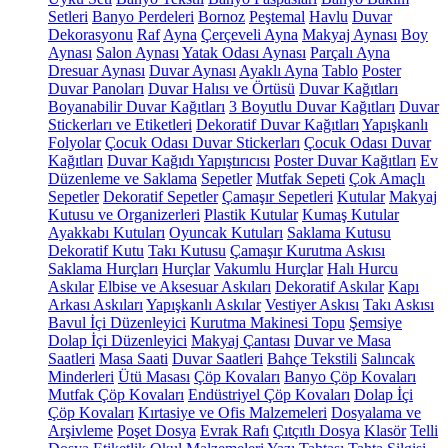
Setleri
Banyo Perdeleri
Bornoz
Peştemal
Havlu
Duvar
Dekorasyonu
Raf
Ayna
Çerçeveli Ayna
Makyaj Aynası
Boy
Aynası
Salon Aynası
Yatak Odası Aynası
Parçalı Ayna
Dresuar Aynası
Duvar Aynası
Ayaklı Ayna
Tablo
Poster
Duvar Panoları
Duvar Halısı ve Örtüsü
Duvar Kağıtları
Boyanabilir Duvar Kağıtları
3 Boyutlu Duvar Kağıtları
Duvar
Stickerları ve Etiketleri
Dekoratif Duvar Kağıtları
Yapışkanlı
Folyolar
Çocuk Odası Duvar Stickerları
Çocuk Odası Duvar
Kağıtları
Duvar Kağıdı Yapıştırıcısı
Poster Duvar Kağıtları
Ev
Düzenleme ve Saklama
Sepetler
Mutfak Sepeti
Çok Amaçlı
Sepetler
Dekoratif Sepetler
Çamaşır Sepetleri
Kutular
Makyaj
Kutusu ve Organizerleri
Plastik Kutular
Kumaş Kutular
Ayakkabı Kutuları
Oyuncak Kutuları
Saklama Kutusu
Dekoratif Kutu
Takı Kutusu
Çamaşır Kurutma Askısı
Saklama Hurçları
Hurçlar
Vakumlu Hurçlar
Halı Hurcu
Askılar
Elbise ve Aksesuar Askıları
Dekoratif Askılar
Kapı
Arkası Askıları
Yapışkanlı Askılar
Vestiyer Askısı
Takı Askısı
Bavul İçi Düzenleyici
Kurutma Makinesi Topu
Şemsiye
Dolap İçi Düzenleyici
Makyaj Çantası
Duvar ve Masa
Saatleri
Masa Saati
Duvar Saatleri
Bahçe Tekstili
Salıncak
Minderleri
Ütü Masası
Çöp Kovaları
Banyo Çöp Kovaları
Mutfak Çöp Kovaları
Endüstriyel Çöp Kovaları
Dolap İçi
Çöp Kovaları
Kırtasiye ve Ofis Malzemeleri
Dosyalama ve
Arşivleme
Poşet Dosya
Evrak Rafı
Çıtçıtlı Dosya
Klasör
Telli