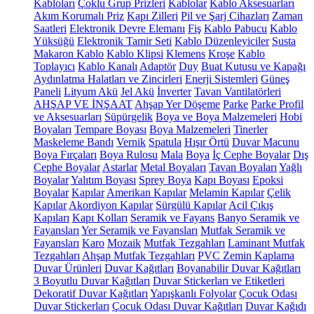
Kabloları
Çoklu Grup Prizleri
Kablolar
Kablo Aksesuarları
Akım Korumalı Priz
Kapı Zilleri
Pil ve Şarj Cihazları
Zaman
Saatleri
Elektronik Devre Elemanı
Fiş
Kablo Pabucu
Kablo
Yüksüğü
Elektronik Tamir Seti
Kablo Düzenleyiciler
Susta
Makaron Kablo
Kablo Klipsi
Klemens
Kroşe
Kablo
Toplayıcı
Kablo Kanalı
Adaptör
Duy
Buat Kutusu ve Kapağı
Aydınlatma Halatları ve Zincirleri
Enerji Sistemleri
Güneş
Paneli
Lityum Akü
Jel Akü
İnverter
Tavan Vantilatörleri
AHŞAP VE İNŞAAT
Ahşap Yer Döşeme
Parke
Parke Profil
ve Aksesuarları
Süpürgelik
Boya ve Boya Malzemeleri
Hobi
Boyaları
Tempare Boyası
Boya Malzemeleri
Tinerler
Maskeleme Bandı
Vernik
Spatula
Hışır Örtü
Duvar Macunu
Boya Fırçaları
Boya Rulosu
Mala
Boya
İç Cephe Boyalar
Dış
Cephe Boyalar
Astarlar
Metal Boyaları
Tavan Boyaları
Yağlı
Boyalar
Yalıtım Boyası
Sprey Boya
Kapı Boyası
Epoksi
Boyalar
Kapılar
Amerikan Kapılar
Melamin Kapılar
Çelik
Kapılar
Akordiyon Kapılar
Sürgülü Kapılar
Acil Çıkış
Kapıları
Kapı Kolları
Seramik ve Fayans
Banyo Seramik ve
Fayansları
Yer Seramik ve Fayansları
Mutfak Seramik ve
Fayansları
Karo
Mozaik
Mutfak Tezgahları
Laminant Mutfak
Tezgahları
Ahşap Mutfak Tezgahları
PVC Zemin Kaplama
Duvar Ürünleri
Duvar Kağıtları
Boyanabilir Duvar Kağıtları
3 Boyutlu Duvar Kağıtları
Duvar Stickerları ve Etiketleri
Dekoratif Duvar Kağıtları
Yapışkanlı Folyolar
Çocuk Odası
Duvar Stickerları
Çocuk Odası Duvar Kağıtları
Duvar Kağıdı