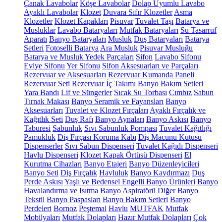
Çanak Lavabolar
Köşe Lavabolar
Dolap Uyumlu Lavabo
Ayaklı Lavabolar
Klozet
Duvara Sıfır Klozetler
Asma
Klozetler
Klozet Kapakları
Pisuvar
Tuvalet Taşı
Batarya ve
Musluklar
Lavabo Bataryaları
Mutfak Bataryaları
Su Tasarruf
Aparatı
Banyo Bataryaları
Musluk
Duş Bataryaları
Batarya
Setleri
Fotoselli Batarya
Ara Musluk
Pisuvar Musluğu
Batarya ve Musluk Yedek Parçaları
Sifon
Lavabo Sifonu
Eviye Sifonu
Yer Sifonu
Sifon Aksesuarları ve Parçaları
Rezervuar ve Aksesuarları
Rezervuar Kumanda Paneli
Rezervuar Seti
Rezervuar İç Takımı
Banyo Bakım Setleri
Yara Bandı
Lif ve Süngerler
Sıcak Su Torbası
Cımbız
Sabun
Tırnak Makası
Banyo Seramik ve Fayansları
Banyo
Aksesuarları
Tuvalet ve Klozet Fırçaları
Ayaklı Fırçalık ve
Kağıtlık Seti
Duş Rafı
Banyo Aynaları
Banyo Askısı
Banyo
Taburesi
Sabunluk
Sıvı Sabunluk Pompası
Tuvalet Kağıtlığı
Pamukluk
Diş Fırçası Koruma Kabı
Diş Macunu Kutusu
Dispenserler
Sıvı Sabun Dispenseri
Tuvalet Kağıdı Dispenseri
Havlu Dispenseri
Klozet Kapak Örtüsü Dispenseri
El
Kurutma Cihazları
Banyo Etajeri
Banyo Düzenleyicileri
Banyo Seti
Diş Fırçalık
Havluluk
Banyo Kaydırmazı
Duş
Perde Askısı
Yaşlı ve Bedensel Engelli Banyo Ürünleri
Banyo
Havalandırma ve Isıtma
Banyo Aspiratörü
Diğer
Banyo
Tekstil
Banyo Paspasları
Banyo Bakım Setleri
Banyo
Perdeleri
Bornoz
Peştemal
Havlu
MUTFAK
Mutfak
Mobilyaları
Mutfak Dolapları
Hazır Mutfak Dolapları
Çok