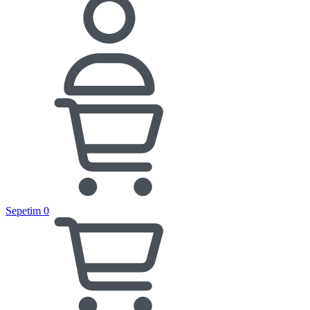
Sepetim
0