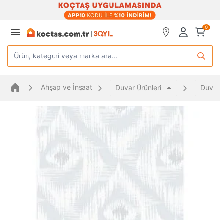
0
Ürün, kategori veya marka ara...
Ahşap ve İnşaat
Duvar Ürünleri
Duvar 