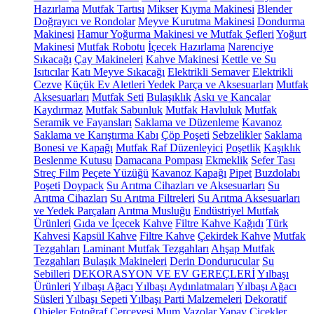
Hazırlama
Mutfak Tartısı
Mikser
Kıyma Makinesi
Blender
Doğrayıcı ve Rondolar
Meyve Kurutma Makinesi
Dondurma
Makinesi
Hamur Yoğurma Makinesi ve Mutfak Şefleri
Yoğurt
Makinesi
Mutfak Robotu
İçecek Hazırlama
Narenciye
Sıkacağı
Çay Makineleri
Kahve Makinesi
Kettle ve Su
Isıtıcılar
Katı Meyve Sıkacağı
Elektrikli Semaver
Elektrikli
Cezve
Küçük Ev Aletleri Yedek Parça ve Aksesuarları
Mutfak
Aksesuarları
Mutfak Seti
Bulaşıklık
Askı ve Kancalar
Kaydırmaz
Mutfak Sabunluk
Mutfak Havluluk
Mutfak
Seramik ve Fayansları
Saklama ve Düzenleme
Kavanoz
Saklama ve Karıştırma Kabı
Çöp Poşeti
Sebzelikler
Saklama
Bonesi ve Kapağı
Mutfak Raf Düzenleyici
Poşetlik
Kaşıklık
Beslenme Kutusu
Damacana Pompası
Ekmeklik
Sefer Tası
Streç Film
Peçete Yüzüğü
Kavanoz Kapağı
Pipet
Buzdolabı
Poşeti
Doypack
Su Arıtma Cihazları ve Aksesuarları
Su
Arıtma Cihazları
Su Arıtma Filtreleri
Su Arıtma Aksesuarları
ve Yedek Parçaları
Arıtma Musluğu
Endüstriyel Mutfak
Ürünleri
Gıda ve İçecek
Kahve
Filtre Kahve Kağıdı
Türk
Kahvesi
Kapsül Kahve
Filtre Kahve
Çekirdek Kahve
Mutfak
Tezgahları
Laminant Mutfak Tezgahları
Ahşap Mutfak
Tezgahları
Bulaşık Makineleri
Derin Dondurucular
Su
Sebilleri
DEKORASYON VE EV GEREÇLERİ
Yılbaşı
Ürünleri
Yılbaşı Ağacı
Yılbaşı Aydınlatmaları
Yılbaşı Ağacı
Süsleri
Yılbaşı Sepeti
Yılbaşı Parti Malzemeleri
Dekoratif
Objeler
Fotoğraf Çerçevesi
Mum
Vazolar
Yapay Çiçekler