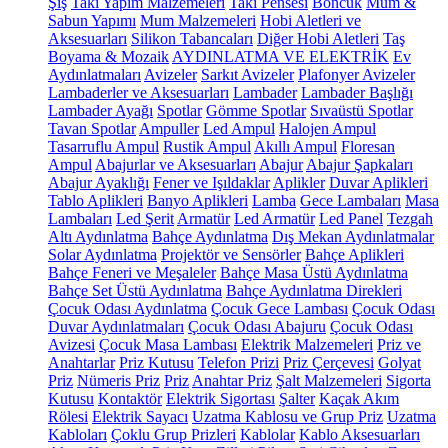
Şiş
Takı Yapım Malzemeleri
Takı Pensesi
Boncuk
Mum &
Sabun Yapımı
Mum Malzemeleri
Hobi Aletleri ve
Aksesuarları
Silikon Tabancaları
Diğer Hobi Aletleri
Taş
Boyama & Mozaik
AYDINLATMA VE ELEKTRİK
Ev
Aydınlatmaları
Avizeler
Sarkıt Avizeler
Plafonyer Avizeler
Lambaderler ve Aksesuarları
Lambader
Lambader Başlığı
Lambader Ayağı
Spotlar
Gömme Spotlar
Sıvaüstü Spotlar
Tavan Spotlar
Ampuller
Led Ampul
Halojen Ampul
Tasarruflu Ampul
Rustik Ampul
Akıllı Ampul
Floresan
Ampul
Abajurlar ve Aksesuarları
Abajur
Abajur Şapkaları
Abajur Ayaklığı
Fener ve Işıldaklar
Aplikler
Duvar Aplikleri
Tablo Aplikleri
Banyo Aplikleri
Lamba
Gece Lambaları
Masa
Lambaları
Led Şerit
Armatür
Led Armatür
Led Panel
Tezgah
Altı Aydınlatma
Bahçe Aydınlatma
Dış Mekan Aydınlatmalar
Solar Aydınlatma
Projektör ve Sensörler
Bahçe Aplikleri
Bahçe Feneri ve Meşaleler
Bahçe Masa Üstü Aydınlatma
Bahçe Set Üstü Aydınlatma
Bahçe Aydınlatma Direkleri
Çocuk Odası Aydınlatma
Çocuk Gece Lambası
Çocuk Odası
Duvar Aydınlatmaları
Çocuk Odası Abajuru
Çocuk Odası
Avizesi
Çocuk Masa Lambası
Elektrik Malzemeleri
Priz ve
Anahtarlar
Priz Kutusu
Telefon Prizi
Priz Çerçevesi
Golyat
Priz
Nümeris Priz
Priz
Anahtar Priz
Şalt Malzemeleri
Sigorta
Kutusu
Kontaktör
Elektrik Sigortası
Şalter
Kaçak Akım
Rölesi
Elektrik Sayacı
Uzatma Kablosu ve Grup Priz
Uzatma
Kabloları
Çoklu Grup Prizleri
Kablolar
Kablo Aksesuarları