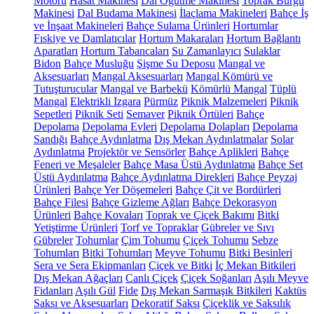
Motoru
Hasat Makinesi
Dal Öğütme Makinesi
Toprak Burgu
Makinesi
Dal Budama Makinesi
İlaçlama Makineleri
Bahçe İş
ve İnşaat Makineleri
Bahçe Sulama Ürünleri
Hortumlar
Fıskiye ve Damlatıcılar
Hortum Makaraları
Hortum Bağlantı
Aparatları
Hortum Tabancaları
Su Zamanlayıcı
Sulaklar
Bidon
Bahçe Musluğu
Şişme Su Deposu
Mangal ve
Aksesuarları
Mangal Aksesuarları
Mangal Kömürü ve
Tutuşturucular
Mangal ve Barbekü
Kömürlü Mangal
Tüplü
Mangal
Elektrikli Izgara
Pürmüz
Piknik Malzemeleri
Piknik
Sepetleri
Piknik Seti
Semaver
Piknik Örtüleri
Bahçe
Depolama
Depolama Evleri
Depolama Dolapları
Depolama
Sandığı
Bahçe Aydınlatma
Dış Mekan Aydınlatmalar
Solar
Aydınlatma
Projektör ve Sensörler
Bahçe Aplikleri
Bahçe
Feneri ve Meşaleler
Bahçe Masa Üstü Aydınlatma
Bahçe Set
Üstü Aydınlatma
Bahçe Aydınlatma Direkleri
Bahçe Peyzaj
Ürünleri
Bahçe Yer Döşemeleri
Bahçe Çit ve Bordürleri
Bahçe Filesi
Bahçe Gizleme Ağları
Bahçe Dekorasyon
Ürünleri
Bahçe Kovaları
Toprak ve Çiçek Bakımı
Bitki
Yetiştirme Ürünleri
Torf ve Topraklar
Gübreler ve Sıvı
Gübreler
Tohumlar
Çim Tohumu
Çiçek Tohumu
Sebze
Tohumları
Bitki Tohumları
Meyve Tohumu
Bitki Besinleri
Sera ve Sera Ekipmanları
Çiçek ve Bitki
İç Mekan Bitkileri
Dış Mekan Ağaçları
Canlı Çiçek
Çiçek Soğanları
Aşılı Meyve
Fidanları
Aşılı Gül
Fide
Dış Mekan Sarmaşık Bitkileri
Kaktüs
Saksı ve Aksesuarları
Dekoratif Saksı
Çiçeklik ve Saksılık