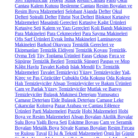
Sıvı Yapıştırıcılar
Tebeşir
Suluk
Resim Çantası
Pano
Okul
Çantası
Kalem Kutusu
Beslenme Çantası
Resim Boyaları ve
Resim Boya Malzemeleri
Selobant
Ajanda
Defter
Okul
Defteri
Spiralli Defter
Fihrist
Not Defteri
Bloknot
Kırtasiye
Malzemeleri
Masaüstü Gereçleri
Kırtasiye Kağıt Ürünleri
Kırtasiye Seti
Kalem ve Yazı Gereçleri
Koli Bandı Makinesi
Para Makineleri
Para Çekmeceleri
Para Sayma Makineleri
Ofis Sarf Ürünleri
Evrak İmha Makineleri
Laminasyon
Makineleri
Barkod Okuyucu
Temizlik Gereçleri ve
Ekipmanları
Temizlik Eldiveni
Temizlik Kovası
Temizlik,
Ovma Teli
Tüy Toplama Ürünleri
Faraş
Çekpas
Fırça ve
Süpürge
Temizlik Bezleri
Temizlik Süngeri
Paspas ve Mop
Kâğıt Havlu
Tuvalet Kağıdı
Islak Mendil
Ev Temizlik
Malzemeleri
Tuvalet Temizleyici
Yüzey Temizleyiciler
Yağ,
Kireç ve Pas Çözücüler
Çubuklu Oda Kokusu
Oda Kokusu
Halı Temizleyiciler
Ahşap Temizleyiciler ve Bakım Ürünleri
Cam ve Parlak Yüzey Temizleyiciler
Mutfak ve Banyo
Temizleyiciler
Bulaşık Makinesi Deterjanı
Yumuşatıcı
Çamaşır Deterjanı
Elde Bulaşık Deterjanı
Çamaşır Leke
Çıkarıcılar
Kolonya
Pazar Arabası ve Çantası
Eğlence
Ürünleri
Parti Malzemeleri
Puzzle
Hobi Malzemeleri
Hobi
Boya ve Resim Malzemeleri
Ahşap Boyaları
Akrilik Boyalar
Sulu Boya
Yağlı Boya Seti
Eskitme Boyası
Cam ve Seramik
Boyaları
Metalik Boya
Şövale
Kumaş Boyaları
Resim Fırçası
ve Rulosu
Tuval
El İşi & Tekstil Malzemeleri
Örgü İpi
Güpür