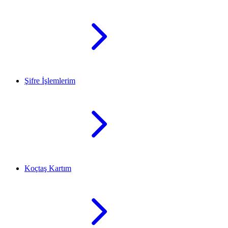
Şifre İşlemlerim
Koçtaş Kartım