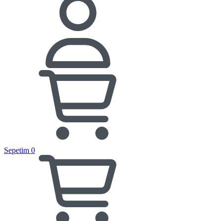
Sepetim
0