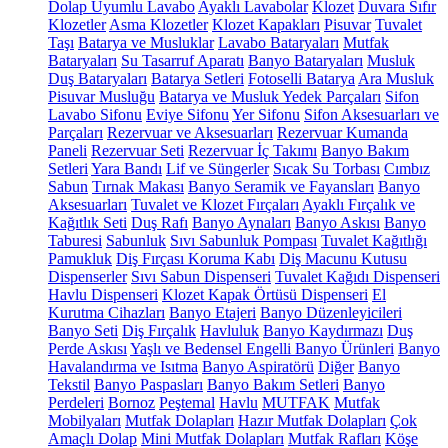
Dolap Uyumlu Lavabo
Ayaklı Lavabolar
Klozet
Duvara Sıfır
Klozetler
Asma Klozetler
Klozet Kapakları
Pisuvar
Tuvalet
Taşı
Batarya ve Musluklar
Lavabo Bataryaları
Mutfak
Bataryaları
Su Tasarruf Aparatı
Banyo Bataryaları
Musluk
Duş Bataryaları
Batarya Setleri
Fotoselli Batarya
Ara Musluk
Pisuvar Musluğu
Batarya ve Musluk Yedek Parçaları
Sifon
Lavabo Sifonu
Eviye Sifonu
Yer Sifonu
Sifon Aksesuarları ve
Parçaları
Rezervuar ve Aksesuarları
Rezervuar Kumanda
Paneli
Rezervuar Seti
Rezervuar İç Takımı
Banyo Bakım
Setleri
Yara Bandı
Lif ve Süngerler
Sıcak Su Torbası
Cımbız
Sabun
Tırnak Makası
Banyo Seramik ve Fayansları
Banyo
Aksesuarları
Tuvalet ve Klozet Fırçaları
Ayaklı Fırçalık ve
Kağıtlık Seti
Duş Rafı
Banyo Aynaları
Banyo Askısı
Banyo
Taburesi
Sabunluk
Sıvı Sabunluk Pompası
Tuvalet Kağıtlığı
Pamukluk
Diş Fırçası Koruma Kabı
Diş Macunu Kutusu
Dispenserler
Sıvı Sabun Dispenseri
Tuvalet Kağıdı Dispenseri
Havlu Dispenseri
Klozet Kapak Örtüsü Dispenseri
El
Kurutma Cihazları
Banyo Etajeri
Banyo Düzenleyicileri
Banyo Seti
Diş Fırçalık
Havluluk
Banyo Kaydırmazı
Duş
Perde Askısı
Yaşlı ve Bedensel Engelli Banyo Ürünleri
Banyo
Havalandırma ve Isıtma
Banyo Aspiratörü
Diğer
Banyo
Tekstil
Banyo Paspasları
Banyo Bakım Setleri
Banyo
Perdeleri
Bornoz
Peştemal
Havlu
MUTFAK
Mutfak
Mobilyaları
Mutfak Dolapları
Hazır Mutfak Dolapları
Çok
Amaçlı Dolap
Mini Mutfak Dolapları
Mutfak Rafları
Köşe