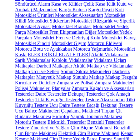
Söndürücü
Alarm
Kasa ve Kilitler
Çelik Kasa
Kilit
Kutu ve
Ambalaj Malzemeleri
Kargo Kutusu
Kargo Poşeti
Koli
Motosiklet Ürünleri
Motorsiklet Aksesuarları
Motosiklet
Kilidi
Motosiklet Stickerları
Motosiklet Rüzgarlık ve Siperlik
Motosiklet Aynası
Motosiklet Brandası
Motorsiklet Yedek
Parça
Motosiklet Fren Ekipmanları
Diğer Motosiklet Yedek
Parçaları
Motosiklet Fren ve Debriyaj Kolu
Motosiklet Kayışı
Motosiklet Zinciri
Motosiklet Giyim
Motorcu Eldiveni
Motorcu Botu ve Ayakkabısı
Motorcu Yağmurluk
Motosiklet
Kaskı
ELEKTRİKLİ EL ALETLERİ
Akülü Vidalamalar
Şarjlı Vidalamalar
Kablolu Vidalamalar
Vidalama Uçları
Matkaplar
Darbeli Matkaplar
Akülü Matkap ve Vidalamalar
Matkap Ucu ve Setleri
Somun Sıkma Makineleri
Darbesiz
Matkaplar
Manyetik Matkap
Sütunlu Matkap
Matkap Tezgahı
Kırıcılar ve Deliciler
Zımpara ve Polisaj
Zımpara Makineleri
Polisaj Makineleri
Planyalar
Zımpara Kağıdı ve Aksesuarları
Testereler
Daire Testereler
Dekupaj Testereler
Çok Amaçlı
Testereler
Tilki Kuyruğu Testereler
Testere Aksesuarları
Tilki
Kuyruğu Testere Ucu
Daire Testere Bıçağı
Dekupaj Testere
Ucu
Bahçe Makineleri
Çapalama Makinesi
Tırpan
Çit
Budama Makinesi
Hidrofor
Yaprak Toplama Makinesi
Motorlu Testere
Elektrikli Testereler
Benzinli Testereler
Testere Zincirleri ve Yağları
Çim Biçme Makinesi
Benzinli
Çim Biçme Makinesi
Elektrikli Çim Biçme Makinesi
Kenar
Kesme Makinesi
Çim Biçme Yedek Parça
Pompa
Santrifüj