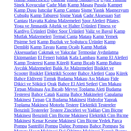
Sinek Kovucular
Çadır Matı
Kamp Masası
Pusula
Kampet
Kamp Duşu
Isıtıcılar
Kamp Çantası
Şişme Yastık
Magnezyum
Çubuğu
Kamp Taburesi
Şişme Yatak
Çadır Aksesuarı
Sırt
Çantası
Hayatta Kalma Malzemeleri
Spor Aletleri
Pilates,
Yoga ve Jimnastik
Ağırlık ve Halter Ürünleri
Fitness ve
Kardiyo Ürünleri
Diğer Spor Ürünleri
Valiz ve Bavul
Kamp
Mutfak Malzemeleri
Termal Çanta
Matara
Kamp Yemek
Pişirme Seti
Kamp Buzluk ve Soğutucu Ürünler
Kamp
Demliği
Kamp Tavası
Kamp Ocağı
Kamp Mutfak
Aksesuarları
Çakmak ve Yakıcılar
Termoslar
Aydınlatma
Ekipmanları
El Feneri
Işıldak
Kafa Lambası
Kamp El Aletleri
Kamp Testeresi
Kamp Küreği
Kamp Bıçağı
Kamp Baltası
Avcılık Malzemeleri
Balık Av Malzemeleri
Bisiklet ve
Scooter
Bisiklet
Elektrikli Scooter
Bahçe Aletleri
Çapa
Kürek
Bahçe Eldiveni
Tırmık
Budama Makası
Aşı Makası
Fide
Dikici ve Sökücü
Orak
Bahçe El Aleti Setleri
Çim Makası
Tırpan Misinası
Aşı Bıçağı
Meyve Toplama Aleti
Budama
Testeresi
Bahçe Çatalı
Kazma
Bahçe Makineleri
Çapalama
Makinesi
Tırpan
Çit Budama Makinesi
Hidrofor
Yaprak
Toplama Makinesi
Motorlu Testere
Elektrikli Testereler
Benzinli Testereler
Testere Zincirleri ve Yağları
Çim Biçme
Makinesi
Benzinli Çim Biçme Makinesi
Elektrikli Çim Biçme
Makinesi
Kenar Kesme Makinesi
Çim Biçme Yedek Parça
Pompa
Santrifüj Pompa
Dalgıç Pompası
Bahçe Pompası
Su