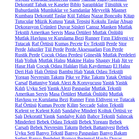
Dekoratif Tabak ve Kaseler
Biblo
Şaraplıklar
Tütsülük ve
Buhurdanlık
Mumluklar ve Şamdanlar
Meyvelik
Magnet
Kumbara
Dekoratif Taşlar
Kül Tablası
Nazar Boncuğu
Kitap
Tutucular
Müzik Kutusu
Yatak Tepsisi
Kokulu Taşlar
Ahşap
Dekorasyon Ürünleri
Duvar Süsleri
Cansız Manken
Mutfak
Tekstili
Amerikan Servis
Masa Örtüleri
Mutfak Önlüğü
Mutfak Havlusu ve Kurulama Bezi
Runner
Fırın Eldiveni ve
Tutacak
Raf Örtüsü
Kumaş Peçete
Ev Tekstili
Perde
Stor
Perde
Jaluziler
Tül Perde
Perde Aksesuarları
Fon Perde
Rustik Perde
Çocuk Odası Perdesi
Güneşlik
Mutfak Perdeleri
Halı
Yolluk
Mutfak Halısı
Makine Halısı
Shaggy Halı
Jüt ve
Hasır Halı
Çocuk Odası Halıları
Halı Kaydırmazı
El Halısı
Deri Halı
Halı Örtüsü
Bambu Halı
Yatak Odası Tekstili
Yorgan
Nevresim Takımı
Pike ve Pike Takımı
Yatak Örtüsü
Çarşaf
Battaniye
Yatak Alezi & Koruyucusu
Yastık
Yastık
Kılıfı
Uyku Seti
Yastık Alezi
Paspaslar
Mutfak Tekstili
Amerikan Servis
Masa Örtüleri
Mutfak Önlüğü
Mutfak
Havlusu ve Kurulama Bezi
Runner
Fırın Eldiveni ve Tutacak
Raf Örtüsü
Kumaş Peçete
Kilim
Seccade
Salon Tekstili
Kırlent ve Kırlent Kılıfı
Sandalye Minderi
Koltuk Örtüsü ve
Şalı
Dekoratif Yastık
Sandalye Kılıfı
Bahçe Tekstili
Salıncak
Minderleri
Bebek Odası Tekstili
Bebek Yorganı
Bebek
Çarşafı
Bebek Nevresim Takımı
Bebek Battaniyesi
Bebek
Uyku Seti
Banyo Tekstil
Banyo Paspasları
Banyo Bakım
Setleri
Banyo Perdeleri
Bornoz
Peştemal
Havlu
Duvar