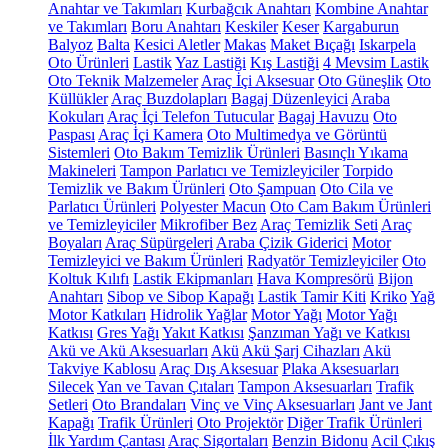
Anahtar ve Takımları
Kurbağcık Anahtarı
Kombine Anahtar
ve Takımları
Boru Anahtarı
Keskiler
Keser
Kargaburun
Balyoz
Balta
Kesici Aletler
Makas
Maket Bıçağı
Iskarpela
Oto Ürünleri
Lastik
Yaz Lastiği
Kış Lastiği
4 Mevsim Lastik
Oto Teknik Malzemeler
Araç İçi Aksesuar
Oto Güneşlik
Oto
Küllükler
Araç Buzdolapları
Bagaj Düzenleyici
Araba
Kokuları
Araç İçi Telefon Tutucular
Bagaj Havuzu
Oto
Paspası
Araç İçi Kamera
Oto Multimedya ve Görüntü
Sistemleri
Oto Bakım Temizlik Ürünleri
Basınçlı Yıkama
Makineleri
Tampon Parlatıcı ve Temizleyiciler
Torpido
Temizlik ve Bakım Ürünleri
Oto Şampuan
Oto Cila ve
Parlatıcı Ürünleri
Polyester Macun
Oto Cam Bakım Ürünleri
ve Temizleyiciler
Mikrofiber Bez
Araç Temizlik Seti
Araç
Boyaları
Araç Süpürgeleri
Araba Çizik Giderici
Motor
Temizleyici ve Bakım Ürünleri
Radyatör Temizleyiciler
Oto
Koltuk Kılıfı
Lastik Ekipmanları
Hava Kompresörü
Bijon
Anahtarı
Sibop ve Sibop Kapağı
Lastik Tamir Kiti
Kriko
Yağ
Motor Katkıları
Hidrolik Yağlar
Motor Yağı
Motor Yağı
Katkısı
Gres Yağı
Yakıt Katkısı
Şanzıman Yağı ve Katkısı
Akü ve Akü Aksesuarları
Akü
Akü Şarj Cihazları
Akü
Takviye Kablosu
Araç Dış Aksesuar
Plaka Aksesuarları
Silecek
Yan ve Tavan Çıtaları
Tampon Aksesuarları
Trafik
Setleri
Oto Brandaları
Vinç ve Vinç Aksesuarları
Jant ve Jant
Kapağı
Trafik Ürünleri
Oto Projektör
Diğer Trafik Ürünleri
İlk Yardım Çantası
Araç Sigortaları
Benzin Bidonu
Acil Çıkış