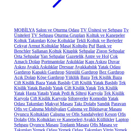
MOBİLYA
Salon ve Oturma Odası
TV Ünitesi ve Sehpası
Tv
Üniteleri
TV Sehpası
Oturma Grupları
Koltuk ve Kanepeler
Koltuk Takımları
Köşe Koltuklar
Tekli Koltuk ve Berjerler
Çekyat
Armut Koltuklar
Masaj Koltuğu
Puf
Bank ve
Benchler
Sallanan Koltuk
Kitaplık
Sehpalar
Zigon Sehpalar
Orta Sehpalar
Yan Sehpalar
Gazetelik
Antre ve Hol
Çok
Amaçlı Dolap
Portmantolar
Askılıklar
Kapı Askısı
Duvar
Askısı
Ayaklı Askılıklar
Dresuar
Ayakkabılık
Yatak Odası
Gardırop
Kapaklı Gardırop
Sürgülü Gardırop
Bez Gardırop
Açık Dolap
Köşe Gardırop
Yüklük
Baza
Tek Kişilik Baza
Çift Kişilik Baza
Yatak Başlığı
Çift Kişilik Yatak Başlığı
Tek
Kişilik Yatak Başlığı
Yatak
Çift Kişilik Yatak
Tek Kişilik
Yatak
Hasta Yatağı
Yatak Pedi & Şiltesi
Karyola
Tek Kişilik
Karyola
Çift Kişilik Karyola
Şifonyerler
Komodin
Yatak
Odası Takımları
Makyaj Masası
Takı Dolabı
Sandık
Paravan
Ofis ve Çalışma Mobilyaları
Çalışma ve Bilgisayar Masası
Oyuncu Koltukları
Çalışma ve Ofis Sandalyeleri
Keson
Ofis
Dolabı
Ofis Koltukları ve Kanepeleri
Ayaklı Küllükler
Laptop
Sehpası
Oyuncu Masası
Toplantı Masası
Ofis Masası ve
Takımları
Yemek Odası
Yemek Odası Takımları
Vitrin
Yemek