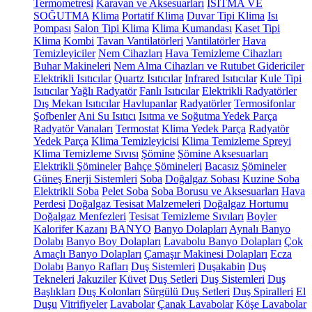
Termometresi
Karavan ve Aksesuarları
ISITMA VE
SOĞUTMA
Klima
Portatif Klima
Duvar Tipi Klima
Isı
Pompası
Salon Tipi Klima
Klima Kumandası
Kaset Tipi
Klima
Kombi
Tavan Vantilatörleri
Vantilatörler
Hava
Temizleyiciler
Nem Cihazları
Hava Temizleme Cihazları
Buhar Makineleri
Nem Alma Cihazları ve Rutubet Gidericiler
Elektrikli Isıtıcılar
Quartz Isıtıcılar
Infrared Isıtıcılar
Kule Tipi
Isıtıcılar
Yağlı Radyatör
Fanlı Isıtıcılar
Elektrikli Radyatörler
Dış Mekan Isıtıcılar
Havlupanlar
Radyatörler
Termosifonlar
Şofbenler
Ani Su Isıtıcı
Isıtma ve Soğutma Yedek Parça
Radyatör Vanaları
Termostat
Klima Yedek Parça
Radyatör
Yedek Parça
Klima Temizleyicisi
Klima Temizleme Spreyi
Klima Temizleme Sıvısı
Şömine
Şömine Aksesuarları
Elektrikli Şömineler
Bahçe Şömineleri
Bacasız Şömineler
Güneş Enerji Sistemleri
Soba
Doğalgaz Sobası
Kuzine Soba
Elektrikli Soba
Pelet Soba
Soba Borusu ve Aksesuarları
Hava
Perdesi
Doğalgaz Tesisat Malzemeleri
Doğalgaz Hortumu
Doğalgaz Menfezleri
Tesisat Temizleme Sıvıları
Boyler
Kalorifer Kazanı
BANYO
Banyo Dolapları
Aynalı Banyo
Dolabı
Banyo Boy Dolapları
Lavabolu Banyo Dolapları
Çok
Amaçlı Banyo Dolapları
Çamaşır Makinesi Dolapları
Ecza
Dolabı
Banyo Rafları
Duş Sistemleri
Duşakabin
Duş
Tekneleri
Jakuziler
Küvet
Duş Setleri
Duş Sistemleri
Duş
Başlıkları
Duş Kolonları
Sürgülü Duş Setleri
Duş Spiralleri
El
Duşu
Vitrifiyeler
Lavabolar
Çanak Lavabolar
Köşe Lavabolar