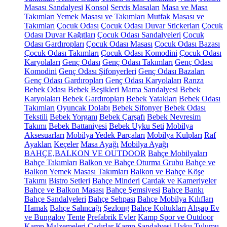
Masası Sandalyesi
Konsol
Servis Masaları
Masa ve Masa
Takımları
Yemek Masası ve Takımları
Mutfak Masası ve
Takımları
Çocuk Odası
Çocuk Odası Duvar Stickerları
Çocuk
Odası Duvar Kağıtları
Çocuk Odası Sandalyeleri
Çocuk
Odası Gardıropları
Çocuk Odası Masası
Çocuk Odası Bazası
Çocuk Odası Takımları
Çocuk Odası Komodini
Çocuk Odası
Karyolaları
Genç Odası
Genç Odası Takımları
Genç Odası
Komodini
Genç Odası Şifonyerleri
Genç Odası Bazaları
Genç Odası Gardıropları
Genç Odası Karyolaları
Ranza
Bebek Odası
Bebek Beşikleri
Mama Sandalyesi
Bebek
Karyolaları
Bebek Gardıropları
Bebek Yatakları
Bebek Odası
Takımları
Oyuncak Dolabı
Bebek Şifonyer
Bebek Odası
Tekstili
Bebek Yorganı
Bebek Çarşafı
Bebek Nevresim
Takımı
Bebek Battaniyesi
Bebek Uyku Seti
Mobilya
Aksesuarları
Mobilya Yedek Parçaları
Mobilya Kulpları
Raf
Ayakları
Keçeler
Masa Ayağı
Mobilya Ayağı
BAHÇE,BALKON VE OUTDOOR
Bahçe Mobilyaları
Bahçe Takımları
Balkon ve Bahçe Oturma Grubu
Bahçe ve
Balkon Yemek Masası Takımları
Balkon ve Bahçe Köşe
Takımı
Bistro Setleri
Bahçe Minderi
Çardak ve Kameriyeler
Bahçe ve Balkon Masası
Bahçe Şemsiyesi
Bahçe Bankı
Bahçe Sandalyeleri
Bahçe Sehpası
Bahçe Mobilya Kılıfları
Hamak
Bahçe Salıncağı
Şezlong
Bahçe Koltukları
Ahşap Ev
ve Bungalov
Tente
Prefabrik Evler
Kamp Spor ve Outdoor
Kamp Malzemeleri
Çadırlar
Kamp Sandalyesi
Uyku Tulumu