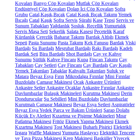
Kovaları
Banyo Çöp Kovaları
Mutfak Çöp Kovaları
Endüstriyel Çöp Kovaları
Dolap İçi Çöp Kovaları
Sofra
Grubu
Çatal,Kaşık,Bıçak
Çatal Kaşık Bıçak Takımı
Yemek
Bıçağı
Çatal
Kaşık
Sofra Servis
Sürahi
Kase
Tepsi
Servis ve
Sunum Tabakları
Yağdanlık
Sosluk, Reçellik
Yumurtalık
Servis Maşa Seti
Şekerlik
Salata Kasesi
Peçetelik
Karaf
Kürdanlık
Çerezlik
Baharat Takımı
Bardak Altlığı
Ekmek
Sepeti
Pasta Sunumu
Pasta Takımı
Kek Fanusu
Bardak
Viski
Bardağı
Su Bardağı
Meşrubat Bardağı
Rakı Bardağı
Kadeh
Bardak Seti
Bira Bardağı
Shot Bardağı
Çay ve Kahve
Sunumu
Sütlük
Kahve Fincanı
Kupa
Fincan Takımı
Çay
Tabakları
Çay Setleri
Çay Fincanı
Çay Bardağı
Çay Kaşığı
Yemek Takımları
Tabaklar
Kahvaltı Takımları
Suluk ve
Matara
Beyaz Eşya
Fırın
Mikrodalga Fırınlar
Mini Fırınlar
Buzdolabı
Çamaşır Makinesi
Ocak
Ankastre Ürünleri
Ankastre Setler
Ankastre Ocaklar
Ankastre Fırınlar
Ankastre
Davlumbazlar
Bulaşık Makineleri
Kurutma Makinesi
Derin
Dondurucular
Su Sebilleri
Mini Buzdolabı
Davlumbazlar
Kurutmalı Çamaşır Makinesi
Beyaz Eşya Setleri
Aspiratörler
Beyaz Eşya Yedek Parça ve Bakım Ürünleri
Şarap Dolabı
Küçük Ev Aletleri
Kızartma ve Pişirme Makineleri
Mısır
Patlatma Makinesi
Fritöz
Ekmek Yapma Makinesi
Ekmek
Kızartma Makinesi
Tost Makinesi
Buharlı Pişirici
Elektrikli
Izgara
Waffle Makinesi
Yumurta Haşlayıcı
Elektrikli Tencere
ve Tava
Pizza Makinesi
Krep Makinesi
Basküller
Yiyecek