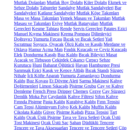
Mutfak Dolapları
Mutfak Boy Dolabı
Kiler Dolabı
Ekmek ve
Sebze Dolabı
Tabureler
Sandalye
Mutfak Sandalyeleri
Bar
Sandalyeleri
Katlanır Sandalyeler
Mutfak Köşe Takımları
Masa ve Masa Takımları
Yemek Masası ve Takımları
Mutfak
Masası ve Takımları
Eviye
Mutfak Bataryaları
Mutfak
Gereçleri
Kesme Tahtası
Rende
Servis Gereçleri
Patates Ezici
Manuel Kıyma Makinesi
Krema Pompası
Dilimleyici
Doğrayıcı
Yumurta Fırçası
Bıçak ve Bıçak Setleri
Yağ
Sıçratmaz
Soyucu, Oyacak
Ölçü Kabı ve Kaşığı
Merdane ve
Oklava
Hamur Açma Matı
Fındık Kıracağı ve Ceviz Kıracağı
Elek
Dondurma Kaşığı
Buz Kalıbı
Bıçak Bileyici Masat
Açacak ve Tirbuşon
Çekirdek Çıkarıcı
Çırpıcı
Sebze
Kurutucu
Huni
Baharat Öğütücü
Havan
Hamburger Presi
Sarımsak Ezici
Kaşık ve Kepçe Altlığı
Bıçak Standı
Süzgeç
Nihale
İçli Köfte Aparatı
Yumurta Zamanlayıcı
Dondurma
Kalıbı
Buz Kovası
Et Dövme Aleti
Sarma Makinesi
Kahve
Değirmenleri
Limon Sıkacağı
Pişirme Grubu
Çay ve Kahve
Demleme
French Press
Dripper
Chemex
Cezve
Çay Süzgeci
Demlik
Moka Pot
Çaydanlık
Kahve Filtresi
Sifon Kahve
Fırında Pişirme
Pasta Kalıbı
Kurabiye Kalıbı
Fırın Tepsisi
Cam Tepsi
Alüminyum Folyo
Kek Kalıbı
Muffin Kalıbı
Çikolata Kalıbı
Güveç
Pişirme Kağıdı
Pizza Tepsisi
Tart
Kalıbı
Ocak Üstü Pişirme
Tava ve Tava Setleri
Ocak Üstü
Tost Makinesi
Ocak Üstü Sac
Sahan
Düdüklü Tencere
Tencere ve Tava Aksesuarları
Tencere ve Tencere Setleri
Çöp