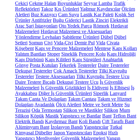
Çekici
Çekme Halatı
Boyunluklar
Seyyar Lamba
Trafik
Reflektörleri
Takoz
Kış Ürünleri
Yağmur Kaydırıcılar
Ölçüm
Aletleri
Buz Kazıyıcı
Cam Suyu
Lastik Kar Paleti
Kışlık Set
Ürünler
Antifrizler
Buğu Giderici
Lastik Zinciri
Elektrikli
Araç Şarj İstasyonları
Oto Yedek Parça
Römork
Hırdavat
Malzemeleri
Hırdavat Malzemesi ve Aksesuarları
Yönlendirme Levhaları
Sabitleme Ürünleri
Dübel
Dübel
Setleri
Somun
Çivi
Vida-Çivi
Demir Pul
Vida
Civata
Köşebent
Kapı ve Pencere Malzemeleri
Menteşe
Kapı Kolları
Yalıtım Bantları
Stoper
Sineklik
Pencere Kolu
Kapı Hidroliği
Kapı Dürbünü
Kapı Kilitleri
Kapı Sürgüleri
Anahtarlık
Gönye
Posta Kutuları
Tekerlek
Testereler
Daire Testereler
Dekupaj Testereler
Çok Amaçlı Testereler
Tilki Kuyruğu
Testereler
Testere Aksesuarları
Tilki Kuyruğu Testere Ucu
Daire Testere Bıçağı
Dekupaj Testere Ucu
İş Güvenlik
Malzemeleri
İş Güvenlik Gözlükleri
İş Eldiveni
İş Elbisesi
İş
Ayakkabısı
Diğer İş Güvenlik Ürünleri
Siperlik
Lanyard
Takım Çanta Ve Dolapları
Takım Çantası
Takım ve Hizmet
Dolapları
Avadanlık
Ölçü Aletleri
Metre ve Şerit Metre
Su
Terazisi
Oda Termostatı
Silikon ve Mastikler
Silikon
Mum
Silikon
Köpük
Mastik
Yapıştırıcı ve Bantlar
Bant
Teflon Bant
Elektrik Bandı
Kaydırmaz Bant
Koli Bandı
Çift Taraflı Bant
Alüminyum Bant
İzolasyon Bandı
Yapıştırıcılar
Tutkal
Kimyasal Dübeller
Japon Yapıştırıcıları
Epoksi
Hızlı
Yapıştırıcı
Merdivenler
Güvenlik Malzemeleri
Yangın