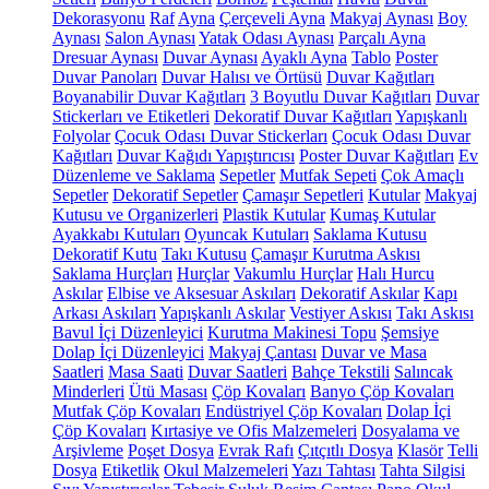
Dekorasyonu
Raf
Ayna
Çerçeveli Ayna
Makyaj Aynası
Boy
Aynası
Salon Aynası
Yatak Odası Aynası
Parçalı Ayna
Dresuar Aynası
Duvar Aynası
Ayaklı Ayna
Tablo
Poster
Duvar Panoları
Duvar Halısı ve Örtüsü
Duvar Kağıtları
Boyanabilir Duvar Kağıtları
3 Boyutlu Duvar Kağıtları
Duvar
Stickerları ve Etiketleri
Dekoratif Duvar Kağıtları
Yapışkanlı
Folyolar
Çocuk Odası Duvar Stickerları
Çocuk Odası Duvar
Kağıtları
Duvar Kağıdı Yapıştırıcısı
Poster Duvar Kağıtları
Ev
Düzenleme ve Saklama
Sepetler
Mutfak Sepeti
Çok Amaçlı
Sepetler
Dekoratif Sepetler
Çamaşır Sepetleri
Kutular
Makyaj
Kutusu ve Organizerleri
Plastik Kutular
Kumaş Kutular
Ayakkabı Kutuları
Oyuncak Kutuları
Saklama Kutusu
Dekoratif Kutu
Takı Kutusu
Çamaşır Kurutma Askısı
Saklama Hurçları
Hurçlar
Vakumlu Hurçlar
Halı Hurcu
Askılar
Elbise ve Aksesuar Askıları
Dekoratif Askılar
Kapı
Arkası Askıları
Yapışkanlı Askılar
Vestiyer Askısı
Takı Askısı
Bavul İçi Düzenleyici
Kurutma Makinesi Topu
Şemsiye
Dolap İçi Düzenleyici
Makyaj Çantası
Duvar ve Masa
Saatleri
Masa Saati
Duvar Saatleri
Bahçe Tekstili
Salıncak
Minderleri
Ütü Masası
Çöp Kovaları
Banyo Çöp Kovaları
Mutfak Çöp Kovaları
Endüstriyel Çöp Kovaları
Dolap İçi
Çöp Kovaları
Kırtasiye ve Ofis Malzemeleri
Dosyalama ve
Arşivleme
Poşet Dosya
Evrak Rafı
Çıtçıtlı Dosya
Klasör
Telli
Dosya
Etiketlik
Okul Malzemeleri
Yazı Tahtası
Tahta Silgisi