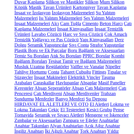
Duvar Kaplama
Silikon ve Mastikler
Silikon
Mum Silikon
Köpük
Mastik
Tavan Ürünleri
Kartonpiyer
Tavan Kaplama
İnşaat ve İzolasyon
İzolasyon Malzemeleri
Su Yalıtım
Malzemeleri
Isı Yalıtım Malzemeleri
Ses Yalıtım Malzemeleri
İnşaat Malzemeleri
Alçı
Cam Tuğla
Çimento
Beton Harcı
Çatı
Kaplama Malzemeleri
İnşaat Kimyasalları
İnşaat Temizlik
Ürünleri
Lavabo Çözücü
Harç ve Sıva Çözücü
Çok Amaçlı
Temizlik
Yağlayıcı ve Pas Çözücü
Yapı Kimyasalları
Derz
Dolgu
Seramik Yapıştırıcılar
Sıvı Conta
Strafor Yapıştırılar
Plastik Boru ve Ek Parçalar
Boru Bağlantı ve Aksesuarları
Temiz Su Boruları
Atık Su Boruları
PPRC Borular
Kombi
Bağlantı Boruları
Tesisat Tamir ve Bağlantı Malzemeleri
Musluk Uzatma
Regülatörler
Valfler ve Vanalar
Nipeller
Tahliye Hortumu
Conta
Taharet Çubuğu
Fittings
Tıpalar ve
Süzgeçler
İnşaat Makineleri
Elektrikli Vinçler
Taşıma
Arabaları
Caraskallar
Havlupanlar
Ahşaplar
Masif Paneller
Keresteler
Ahşap Seperatörler
Ahşap Çatı Malzemeleri
Çatı
Penceresi
Çatı Merdiveni
Ahşap Merdivenler
Trabzan
Sundurma
Menfezler
Banyo Menfezi
Su Deposu
HIRDAVAT EL ALETLERİ VE OTO
El Aletleri
Lokma ve
Lokma Takımları
Çekiç
El Testereleri
Kesici Grubu
Pense
Tornavida
Seramik ve Sıvacı Aletleri
Mengene ve İşkenceler
Zımbalar ve Aksesuarları
Zımpara ve Eğeler
Anahtarlar
Anahtar Takımları
Alyan Anahtarları
Açık Ağız Anahtar
İngiliz Anahtarı
İki Ağızlı Anahtar
Tork Anahtarı
Yıldız