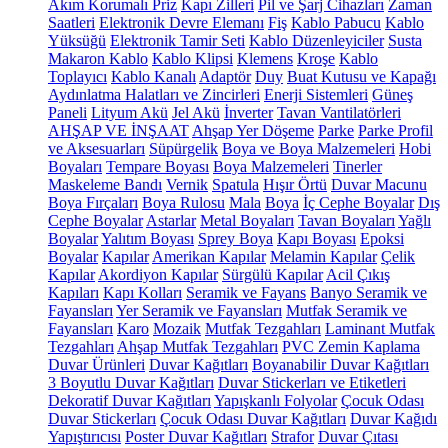
Akım Korumalı Priz
Kapı Zilleri
Pil ve Şarj Cihazları
Zaman
Saatleri
Elektronik Devre Elemanı
Fiş
Kablo Pabucu
Kablo
Yüksüğü
Elektronik Tamir Seti
Kablo Düzenleyiciler
Susta
Makaron Kablo
Kablo Klipsi
Klemens
Kroşe
Kablo
Toplayıcı
Kablo Kanalı
Adaptör
Duy
Buat Kutusu ve Kapağı
Aydınlatma Halatları ve Zincirleri
Enerji Sistemleri
Güneş
Paneli
Lityum Akü
Jel Akü
İnverter
Tavan Vantilatörleri
AHŞAP VE İNŞAAT
Ahşap Yer Döşeme
Parke
Parke Profil
ve Aksesuarları
Süpürgelik
Boya ve Boya Malzemeleri
Hobi
Boyaları
Tempare Boyası
Boya Malzemeleri
Tinerler
Maskeleme Bandı
Vernik
Spatula
Hışır Örtü
Duvar Macunu
Boya Fırçaları
Boya Rulosu
Mala
Boya
İç Cephe Boyalar
Dış
Cephe Boyalar
Astarlar
Metal Boyaları
Tavan Boyaları
Yağlı
Boyalar
Yalıtım Boyası
Sprey Boya
Kapı Boyası
Epoksi
Boyalar
Kapılar
Amerikan Kapılar
Melamin Kapılar
Çelik
Kapılar
Akordiyon Kapılar
Sürgülü Kapılar
Acil Çıkış
Kapıları
Kapı Kolları
Seramik ve Fayans
Banyo Seramik ve
Fayansları
Yer Seramik ve Fayansları
Mutfak Seramik ve
Fayansları
Karo
Mozaik
Mutfak Tezgahları
Laminant Mutfak
Tezgahları
Ahşap Mutfak Tezgahları
PVC Zemin Kaplama
Duvar Ürünleri
Duvar Kağıtları
Boyanabilir Duvar Kağıtları
3 Boyutlu Duvar Kağıtları
Duvar Stickerları ve Etiketleri
Dekoratif Duvar Kağıtları
Yapışkanlı Folyolar
Çocuk Odası
Duvar Stickerları
Çocuk Odası Duvar Kağıtları
Duvar Kağıdı
Yapıştırıcısı
Poster Duvar Kağıtları
Strafor
Duvar Çıtası