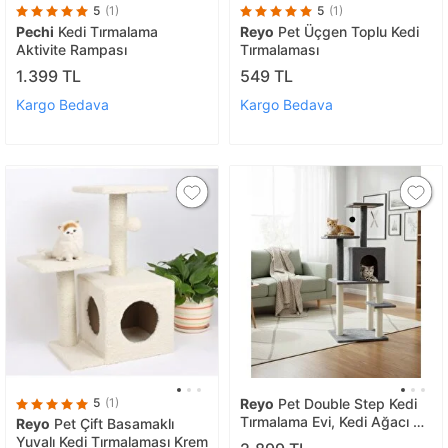
5
(1)
5
(1)
Pechi
Kedi Tırmalama
Reyo
Pet Üçgen Toplu Kedi
Aktivite Rampası
Tırmalaması
1.399 TL
549 TL
Kargo Bedava
Kargo Bedava
5
(1)
Reyo
Pet Double Step Kedi
Tırmalama Evi, Kedi Ağacı Ve
Reyo
Pet Çift Basamaklı
Oyun Platformu, Jüt İpli
Yuvalı Kedi Tırmalaması Krem