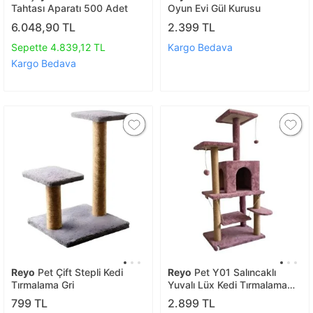
Tahtası Aparatı 500 Adet
Oyun Evi Gül Kurusu
6.048,90 TL
2.399 TL
Sepette 4.839,12 TL
Kargo Bedava
Kargo Bedava
Reyo
Pet Çift Stepli Kedi
Reyo
Pet Y01 Salıncaklı
Tırmalama Gri
Yuvalı Lüx Kedi Tırmalama
Oyun Evi Gül Kurusu
799 TL
2.899 TL