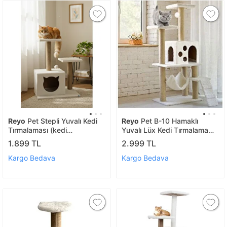
Reyo
Pet Stepli Yuvalı Kedi
Reyo
Pet B-10 Hamaklı
Tırmalaması (kedi
Yuvalı Lüx Kedi Tırmalama
Görünümlü) Beyaz
Oyun Evi Beyaz
1.899 TL
2.999 TL
Kargo Bedava
Kargo Bedava