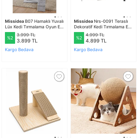
Missidea
B07 Hamaklı Yuvalı
Missidea
Nrs-0091 Teraslı
Lüx Kedi Tırmalama Oyun Evi
Dekoratif Kedi Tırmalama Evi
Gri
Beyaz
3.999 TL
4.999 TL
%2
%2
3.899 TL
4.899 TL
Kargo Bedava
Kargo Bedava