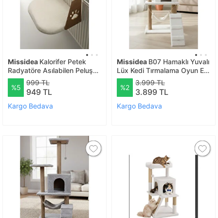
Missidea
Kalorifer Petek
Missidea
B07 Hamaklı Yuvalı
Radyatöre Asılabilen Peluş
Lüx Kedi Tırmalama Oyun Evi
Kedi Ve Köpek Yatağı Evcil
Beyaz
999 TL
3.999 TL
%5
%2
Hayvan Yatağı Beyaz
949 TL
3.899 TL
Kargo Bedava
Kargo Bedava