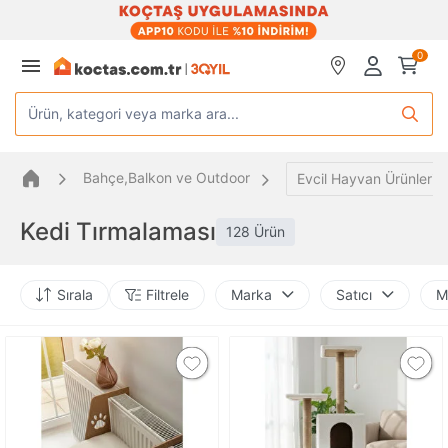
0
Ürün, kategori veya marka ara...
Bahçe,Balkon ve Outdoor
Evcil Hayvan Ürünleri
Kedi Tırmalaması
128 Ürün
Sırala
Filtrele
Marka
Satıcı
M