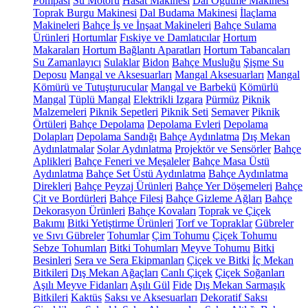
Pompası
Su Motoru
Hasat Makinesi
Dal Öğütme Makinesi
Toprak Burgu Makinesi
Dal Budama Makinesi
İlaçlama
Makineleri
Bahçe İş ve İnşaat Makineleri
Bahçe Sulama
Ürünleri
Hortumlar
Fıskiye ve Damlatıcılar
Hortum
Makaraları
Hortum Bağlantı Aparatları
Hortum Tabancaları
Su Zamanlayıcı
Sulaklar
Bidon
Bahçe Musluğu
Şişme Su
Deposu
Mangal ve Aksesuarları
Mangal Aksesuarları
Mangal
Kömürü ve Tutuşturucular
Mangal ve Barbekü
Kömürlü
Mangal
Tüplü Mangal
Elektrikli Izgara
Pürmüz
Piknik
Malzemeleri
Piknik Sepetleri
Piknik Seti
Semaver
Piknik
Örtüleri
Bahçe Depolama
Depolama Evleri
Depolama
Dolapları
Depolama Sandığı
Bahçe Aydınlatma
Dış Mekan
Aydınlatmalar
Solar Aydınlatma
Projektör ve Sensörler
Bahçe
Aplikleri
Bahçe Feneri ve Meşaleler
Bahçe Masa Üstü
Aydınlatma
Bahçe Set Üstü Aydınlatma
Bahçe Aydınlatma
Direkleri
Bahçe Peyzaj Ürünleri
Bahçe Yer Döşemeleri
Bahçe
Çit ve Bordürleri
Bahçe Filesi
Bahçe Gizleme Ağları
Bahçe
Dekorasyon Ürünleri
Bahçe Kovaları
Toprak ve Çiçek
Bakımı
Bitki Yetiştirme Ürünleri
Torf ve Topraklar
Gübreler
ve Sıvı Gübreler
Tohumlar
Çim Tohumu
Çiçek Tohumu
Sebze Tohumları
Bitki Tohumları
Meyve Tohumu
Bitki
Besinleri
Sera ve Sera Ekipmanları
Çiçek ve Bitki
İç Mekan
Bitkileri
Dış Mekan Ağaçları
Canlı Çiçek
Çiçek Soğanları
Aşılı Meyve Fidanları
Aşılı Gül
Fide
Dış Mekan Sarmaşık
Bitkileri
Kaktüs
Saksı ve Aksesuarları
Dekoratif Saksı