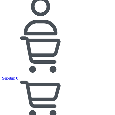
Sepetim
0