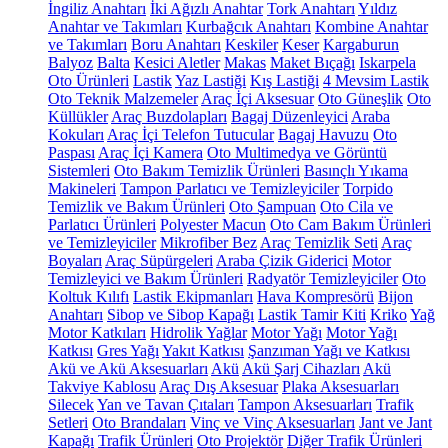
İngiliz Anahtarı
İki Ağızlı Anahtar
Tork Anahtarı
Yıldız
Anahtar ve Takımları
Kurbağcık Anahtarı
Kombine Anahtar
ve Takımları
Boru Anahtarı
Keskiler
Keser
Kargaburun
Balyoz
Balta
Kesici Aletler
Makas
Maket Bıçağı
Iskarpela
Oto Ürünleri
Lastik
Yaz Lastiği
Kış Lastiği
4 Mevsim Lastik
Oto Teknik Malzemeler
Araç İçi Aksesuar
Oto Güneşlik
Oto
Küllükler
Araç Buzdolapları
Bagaj Düzenleyici
Araba
Kokuları
Araç İçi Telefon Tutucular
Bagaj Havuzu
Oto
Paspası
Araç İçi Kamera
Oto Multimedya ve Görüntü
Sistemleri
Oto Bakım Temizlik Ürünleri
Basınçlı Yıkama
Makineleri
Tampon Parlatıcı ve Temizleyiciler
Torpido
Temizlik ve Bakım Ürünleri
Oto Şampuan
Oto Cila ve
Parlatıcı Ürünleri
Polyester Macun
Oto Cam Bakım Ürünleri
ve Temizleyiciler
Mikrofiber Bez
Araç Temizlik Seti
Araç
Boyaları
Araç Süpürgeleri
Araba Çizik Giderici
Motor
Temizleyici ve Bakım Ürünleri
Radyatör Temizleyiciler
Oto
Koltuk Kılıfı
Lastik Ekipmanları
Hava Kompresörü
Bijon
Anahtarı
Sibop ve Sibop Kapağı
Lastik Tamir Kiti
Kriko
Yağ
Motor Katkıları
Hidrolik Yağlar
Motor Yağı
Motor Yağı
Katkısı
Gres Yağı
Yakıt Katkısı
Şanzıman Yağı ve Katkısı
Akü ve Akü Aksesuarları
Akü
Akü Şarj Cihazları
Akü
Takviye Kablosu
Araç Dış Aksesuar
Plaka Aksesuarları
Silecek
Yan ve Tavan Çıtaları
Tampon Aksesuarları
Trafik
Setleri
Oto Brandaları
Vinç ve Vinç Aksesuarları
Jant ve Jant
Kapağı
Trafik Ürünleri
Oto Projektör
Diğer Trafik Ürünleri