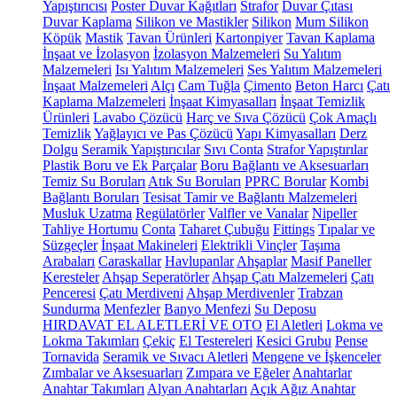
Yapıştırıcısı
Poster Duvar Kağıtları
Strafor
Duvar Çıtası
Duvar Kaplama
Silikon ve Mastikler
Silikon
Mum Silikon
Köpük
Mastik
Tavan Ürünleri
Kartonpiyer
Tavan Kaplama
İnşaat ve İzolasyon
İzolasyon Malzemeleri
Su Yalıtım
Malzemeleri
Isı Yalıtım Malzemeleri
Ses Yalıtım Malzemeleri
İnşaat Malzemeleri
Alçı
Cam Tuğla
Çimento
Beton Harcı
Çatı
Kaplama Malzemeleri
İnşaat Kimyasalları
İnşaat Temizlik
Ürünleri
Lavabo Çözücü
Harç ve Sıva Çözücü
Çok Amaçlı
Temizlik
Yağlayıcı ve Pas Çözücü
Yapı Kimyasalları
Derz
Dolgu
Seramik Yapıştırıcılar
Sıvı Conta
Strafor Yapıştırılar
Plastik Boru ve Ek Parçalar
Boru Bağlantı ve Aksesuarları
Temiz Su Boruları
Atık Su Boruları
PPRC Borular
Kombi
Bağlantı Boruları
Tesisat Tamir ve Bağlantı Malzemeleri
Musluk Uzatma
Regülatörler
Valfler ve Vanalar
Nipeller
Tahliye Hortumu
Conta
Taharet Çubuğu
Fittings
Tıpalar ve
Süzgeçler
İnşaat Makineleri
Elektrikli Vinçler
Taşıma
Arabaları
Caraskallar
Havlupanlar
Ahşaplar
Masif Paneller
Keresteler
Ahşap Seperatörler
Ahşap Çatı Malzemeleri
Çatı
Penceresi
Çatı Merdiveni
Ahşap Merdivenler
Trabzan
Sundurma
Menfezler
Banyo Menfezi
Su Deposu
HIRDAVAT EL ALETLERİ VE OTO
El Aletleri
Lokma ve
Lokma Takımları
Çekiç
El Testereleri
Kesici Grubu
Pense
Tornavida
Seramik ve Sıvacı Aletleri
Mengene ve İşkenceler
Zımbalar ve Aksesuarları
Zımpara ve Eğeler
Anahtarlar
Anahtar Takımları
Alyan Anahtarları
Açık Ağız Anahtar