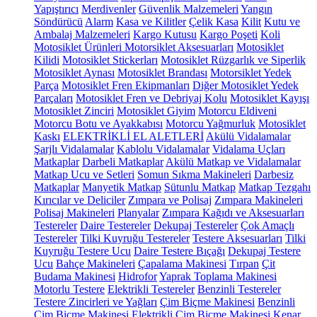
Yapıştırıcı
Merdivenler
Güvenlik Malzemeleri
Yangın
Söndürücü
Alarm
Kasa ve Kilitler
Çelik Kasa
Kilit
Kutu ve
Ambalaj Malzemeleri
Kargo Kutusu
Kargo Poşeti
Koli
Motosiklet Ürünleri
Motorsiklet Aksesuarları
Motosiklet
Kilidi
Motosiklet Stickerları
Motosiklet Rüzgarlık ve Siperlik
Motosiklet Aynası
Motosiklet Brandası
Motorsiklet Yedek
Parça
Motosiklet Fren Ekipmanları
Diğer Motosiklet Yedek
Parçaları
Motosiklet Fren ve Debriyaj Kolu
Motosiklet Kayışı
Motosiklet Zinciri
Motosiklet Giyim
Motorcu Eldiveni
Motorcu Botu ve Ayakkabısı
Motorcu Yağmurluk
Motosiklet
Kaskı
ELEKTRİKLİ EL ALETLERİ
Akülü Vidalamalar
Şarjlı Vidalamalar
Kablolu Vidalamalar
Vidalama Uçları
Matkaplar
Darbeli Matkaplar
Akülü Matkap ve Vidalamalar
Matkap Ucu ve Setleri
Somun Sıkma Makineleri
Darbesiz
Matkaplar
Manyetik Matkap
Sütunlu Matkap
Matkap Tezgahı
Kırıcılar ve Deliciler
Zımpara ve Polisaj
Zımpara Makineleri
Polisaj Makineleri
Planyalar
Zımpara Kağıdı ve Aksesuarları
Testereler
Daire Testereler
Dekupaj Testereler
Çok Amaçlı
Testereler
Tilki Kuyruğu Testereler
Testere Aksesuarları
Tilki
Kuyruğu Testere Ucu
Daire Testere Bıçağı
Dekupaj Testere
Ucu
Bahçe Makineleri
Çapalama Makinesi
Tırpan
Çit
Budama Makinesi
Hidrofor
Yaprak Toplama Makinesi
Motorlu Testere
Elektrikli Testereler
Benzinli Testereler
Testere Zincirleri ve Yağları
Çim Biçme Makinesi
Benzinli
Çim Biçme Makinesi
Elektrikli Çim Biçme Makinesi
Kenar