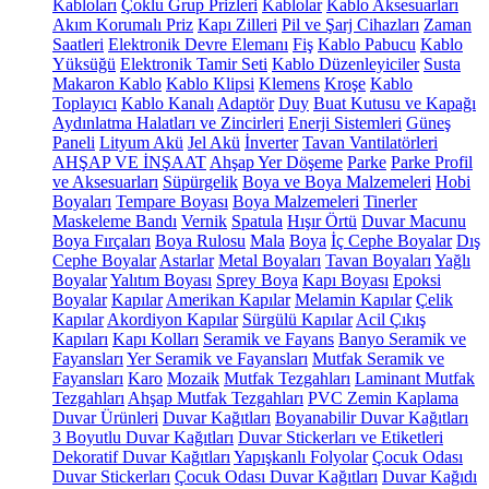
Kabloları
Çoklu Grup Prizleri
Kablolar
Kablo Aksesuarları
Akım Korumalı Priz
Kapı Zilleri
Pil ve Şarj Cihazları
Zaman
Saatleri
Elektronik Devre Elemanı
Fiş
Kablo Pabucu
Kablo
Yüksüğü
Elektronik Tamir Seti
Kablo Düzenleyiciler
Susta
Makaron Kablo
Kablo Klipsi
Klemens
Kroşe
Kablo
Toplayıcı
Kablo Kanalı
Adaptör
Duy
Buat Kutusu ve Kapağı
Aydınlatma Halatları ve Zincirleri
Enerji Sistemleri
Güneş
Paneli
Lityum Akü
Jel Akü
İnverter
Tavan Vantilatörleri
AHŞAP VE İNŞAAT
Ahşap Yer Döşeme
Parke
Parke Profil
ve Aksesuarları
Süpürgelik
Boya ve Boya Malzemeleri
Hobi
Boyaları
Tempare Boyası
Boya Malzemeleri
Tinerler
Maskeleme Bandı
Vernik
Spatula
Hışır Örtü
Duvar Macunu
Boya Fırçaları
Boya Rulosu
Mala
Boya
İç Cephe Boyalar
Dış
Cephe Boyalar
Astarlar
Metal Boyaları
Tavan Boyaları
Yağlı
Boyalar
Yalıtım Boyası
Sprey Boya
Kapı Boyası
Epoksi
Boyalar
Kapılar
Amerikan Kapılar
Melamin Kapılar
Çelik
Kapılar
Akordiyon Kapılar
Sürgülü Kapılar
Acil Çıkış
Kapıları
Kapı Kolları
Seramik ve Fayans
Banyo Seramik ve
Fayansları
Yer Seramik ve Fayansları
Mutfak Seramik ve
Fayansları
Karo
Mozaik
Mutfak Tezgahları
Laminant Mutfak
Tezgahları
Ahşap Mutfak Tezgahları
PVC Zemin Kaplama
Duvar Ürünleri
Duvar Kağıtları
Boyanabilir Duvar Kağıtları
3 Boyutlu Duvar Kağıtları
Duvar Stickerları ve Etiketleri
Dekoratif Duvar Kağıtları
Yapışkanlı Folyolar
Çocuk Odası
Duvar Stickerları
Çocuk Odası Duvar Kağıtları
Duvar Kağıdı