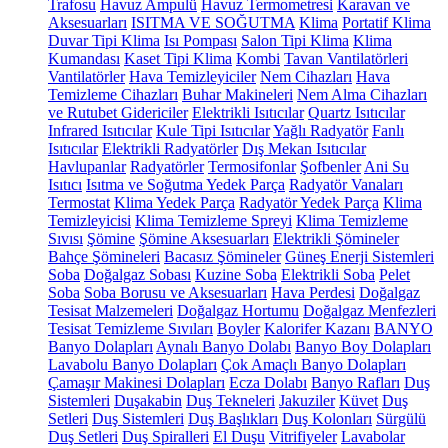
Trafosu
Havuz Ampulü
Havuz Termometresi
Karavan ve
Aksesuarları
ISITMA VE SOĞUTMA
Klima
Portatif Klima
Duvar Tipi Klima
Isı Pompası
Salon Tipi Klima
Klima
Kumandası
Kaset Tipi Klima
Kombi
Tavan Vantilatörleri
Vantilatörler
Hava Temizleyiciler
Nem Cihazları
Hava
Temizleme Cihazları
Buhar Makineleri
Nem Alma Cihazları
ve Rutubet Gidericiler
Elektrikli Isıtıcılar
Quartz Isıtıcılar
Infrared Isıtıcılar
Kule Tipi Isıtıcılar
Yağlı Radyatör
Fanlı
Isıtıcılar
Elektrikli Radyatörler
Dış Mekan Isıtıcılar
Havlupanlar
Radyatörler
Termosifonlar
Şofbenler
Ani Su
Isıtıcı
Isıtma ve Soğutma Yedek Parça
Radyatör Vanaları
Termostat
Klima Yedek Parça
Radyatör Yedek Parça
Klima
Temizleyicisi
Klima Temizleme Spreyi
Klima Temizleme
Sıvısı
Şömine
Şömine Aksesuarları
Elektrikli Şömineler
Bahçe Şömineleri
Bacasız Şömineler
Güneş Enerji Sistemleri
Soba
Doğalgaz Sobası
Kuzine Soba
Elektrikli Soba
Pelet
Soba
Soba Borusu ve Aksesuarları
Hava Perdesi
Doğalgaz
Tesisat Malzemeleri
Doğalgaz Hortumu
Doğalgaz Menfezleri
Tesisat Temizleme Sıvıları
Boyler
Kalorifer Kazanı
BANYO
Banyo Dolapları
Aynalı Banyo Dolabı
Banyo Boy Dolapları
Lavabolu Banyo Dolapları
Çok Amaçlı Banyo Dolapları
Çamaşır Makinesi Dolapları
Ecza Dolabı
Banyo Rafları
Duş
Sistemleri
Duşakabin
Duş Tekneleri
Jakuziler
Küvet
Duş
Setleri
Duş Sistemleri
Duş Başlıkları
Duş Kolonları
Sürgülü
Duş Setleri
Duş Spiralleri
El Duşu
Vitrifiyeler
Lavabolar