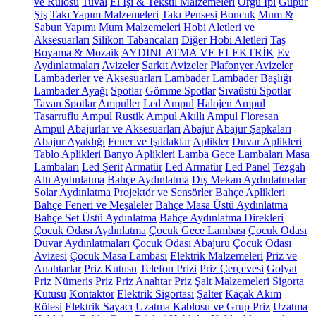
ve Rulosu
Tuval
El İşi & Tekstil Malzemeleri
Örgü İpi
Güpür
Şiş
Takı Yapım Malzemeleri
Takı Pensesi
Boncuk
Mum &
Sabun Yapımı
Mum Malzemeleri
Hobi Aletleri ve
Aksesuarları
Silikon Tabancaları
Diğer Hobi Aletleri
Taş
Boyama & Mozaik
AYDINLATMA VE ELEKTRİK
Ev
Aydınlatmaları
Avizeler
Sarkıt Avizeler
Plafonyer Avizeler
Lambaderler ve Aksesuarları
Lambader
Lambader Başlığı
Lambader Ayağı
Spotlar
Gömme Spotlar
Sıvaüstü Spotlar
Tavan Spotlar
Ampuller
Led Ampul
Halojen Ampul
Tasarruflu Ampul
Rustik Ampul
Akıllı Ampul
Floresan
Ampul
Abajurlar ve Aksesuarları
Abajur
Abajur Şapkaları
Abajur Ayaklığı
Fener ve Işıldaklar
Aplikler
Duvar Aplikleri
Tablo Aplikleri
Banyo Aplikleri
Lamba
Gece Lambaları
Masa
Lambaları
Led Şerit
Armatür
Led Armatür
Led Panel
Tezgah
Altı Aydınlatma
Bahçe Aydınlatma
Dış Mekan Aydınlatmalar
Solar Aydınlatma
Projektör ve Sensörler
Bahçe Aplikleri
Bahçe Feneri ve Meşaleler
Bahçe Masa Üstü Aydınlatma
Bahçe Set Üstü Aydınlatma
Bahçe Aydınlatma Direkleri
Çocuk Odası Aydınlatma
Çocuk Gece Lambası
Çocuk Odası
Duvar Aydınlatmaları
Çocuk Odası Abajuru
Çocuk Odası
Avizesi
Çocuk Masa Lambası
Elektrik Malzemeleri
Priz ve
Anahtarlar
Priz Kutusu
Telefon Prizi
Priz Çerçevesi
Golyat
Priz
Nümeris Priz
Priz
Anahtar Priz
Şalt Malzemeleri
Sigorta
Kutusu
Kontaktör
Elektrik Sigortası
Şalter
Kaçak Akım
Rölesi
Elektrik Sayacı
Uzatma Kablosu ve Grup Priz
Uzatma