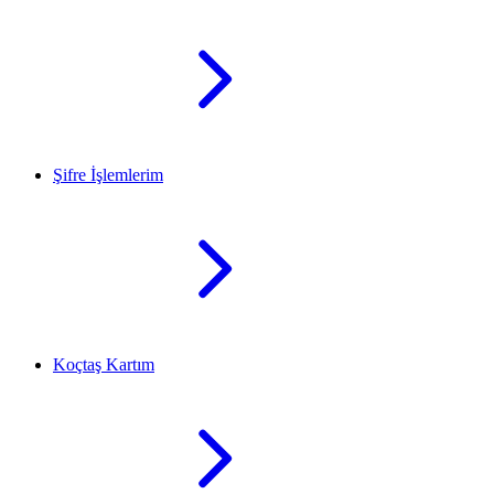
Şifre İşlemlerim
Koçtaş Kartım