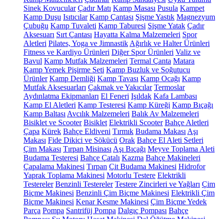
Sinek Kovucular
Çadır Matı
Kamp Masası
Pusula
Kampet
Kamp Duşu
Isıtıcılar
Kamp Çantası
Şişme Yastık
Magnezyum
Çubuğu
Kamp Tuvaleti
Kamp Taburesi
Şişme Yatak
Çadır
Aksesuarı
Sırt Çantası
Hayatta Kalma Malzemeleri
Spor
Aletleri
Pilates, Yoga ve Jimnastik
Ağırlık ve Halter Ürünleri
Fitness ve Kardiyo Ürünleri
Diğer Spor Ürünleri
Valiz ve
Bavul
Kamp Mutfak Malzemeleri
Termal Çanta
Matara
Kamp Yemek Pişirme Seti
Kamp Buzluk ve Soğutucu
Ürünler
Kamp Demliği
Kamp Tavası
Kamp Ocağı
Kamp
Mutfak Aksesuarları
Çakmak ve Yakıcılar
Termoslar
Aydınlatma Ekipmanları
El Feneri
Işıldak
Kafa Lambası
Kamp El Aletleri
Kamp Testeresi
Kamp Küreği
Kamp Bıçağı
Kamp Baltası
Avcılık Malzemeleri
Balık Av Malzemeleri
Bisiklet ve Scooter
Bisiklet
Elektrikli Scooter
Bahçe Aletleri
Çapa
Kürek
Bahçe Eldiveni
Tırmık
Budama Makası
Aşı
Makası
Fide Dikici ve Sökücü
Orak
Bahçe El Aleti Setleri
Çim Makası
Tırpan Misinası
Aşı Bıçağı
Meyve Toplama Aleti
Budama Testeresi
Bahçe Çatalı
Kazma
Bahçe Makineleri
Çapalama Makinesi
Tırpan
Çit Budama Makinesi
Hidrofor
Yaprak Toplama Makinesi
Motorlu Testere
Elektrikli
Testereler
Benzinli Testereler
Testere Zincirleri ve Yağları
Çim
Biçme Makinesi
Benzinli Çim Biçme Makinesi
Elektrikli Çim
Biçme Makinesi
Kenar Kesme Makinesi
Çim Biçme Yedek
Parça
Pompa
Santrifüj Pompa
Dalgıç Pompası
Bahçe