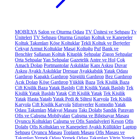
MOBİLYA
Salon ve Oturma Odası
TV Ünitesi ve Sehpası
Tv
Üniteleri
TV Sehpası
Oturma Grupları
Koltuk ve Kanepeler
Koltuk Takımları
Köşe Koltuklar
Tekli Koltuk ve Berjerler
Çekyat
Armut Koltuklar
Masaj Koltuğu
Puf
Bank ve
Benchler
Sallanan Koltuk
Kitaplık
Sehpalar
Zigon Sehpalar
Orta Sehpalar
Yan Sehpalar
Gazetelik
Antre ve Hol
Çok
Amaçlı Dolap
Portmantolar
Askılıklar
Kapı Askısı
Duvar
Askısı
Ayaklı Askılıklar
Dresuar
Ayakkabılık
Yatak Odası
Gardırop
Kapaklı Gardırop
Sürgülü Gardırop
Bez Gardırop
Açık Dolap
Köşe Gardırop
Yüklük
Baza
Tek Kişilik Baza
Çift Kişilik Baza
Yatak Başlığı
Çift Kişilik Yatak Başlığı
Tek
Kişilik Yatak Başlığı
Yatak
Çift Kişilik Yatak
Tek Kişilik
Yatak
Hasta Yatağı
Yatak Pedi & Şiltesi
Karyola
Tek Kişilik
Karyola
Çift Kişilik Karyola
Şifonyerler
Komodin
Yatak
Odası Takımları
Makyaj Masası
Takı Dolabı
Sandık
Paravan
Ofis ve Çalışma Mobilyaları
Çalışma ve Bilgisayar Masası
Oyuncu Koltukları
Çalışma ve Ofis Sandalyeleri
Keson
Ofis
Dolabı
Ofis Koltukları ve Kanepeleri
Ayaklı Küllükler
Laptop
Sehpası
Oyuncu Masası
Toplantı Masası
Ofis Masası ve
Takımları
Yemek Odası
Yemek Odası Takımları
Vitrin
Yemek