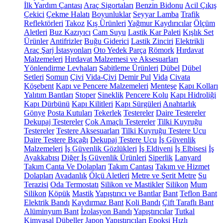
İlk Yardım Çantası
Araç Sigortaları
Benzin Bidonu
Acil Çıkış
Çekici
Çekme Halatı
Boyunluklar
Seyyar Lamba
Trafik
Reflektörleri
Takoz
Kış Ürünleri
Yağmur Kaydırıcılar
Ölçüm
Aletleri
Buz Kazıyıcı
Cam Suyu
Lastik Kar Paleti
Kışlık Set
Ürünler
Antifrizler
Buğu Giderici
Lastik Zinciri
Elektrikli
Araç Şarj İstasyonları
Oto Yedek Parça
Römork
Hırdavat
Malzemeleri
Hırdavat Malzemesi ve Aksesuarları
Yönlendirme Levhaları
Sabitleme Ürünleri
Dübel
Dübel
Setleri
Somun
Çivi
Vida-Çivi
Demir Pul
Vida
Civata
Köşebent
Kapı ve Pencere Malzemeleri
Menteşe
Kapı Kolları
Yalıtım Bantları
Stoper
Sineklik
Pencere Kolu
Kapı Hidroliği
Kapı Dürbünü
Kapı Kilitleri
Kapı Sürgüleri
Anahtarlık
Gönye
Posta Kutuları
Tekerlek
Testereler
Daire Testereler
Dekupaj Testereler
Çok Amaçlı Testereler
Tilki Kuyruğu
Testereler
Testere Aksesuarları
Tilki Kuyruğu Testere Ucu
Daire Testere Bıçağı
Dekupaj Testere Ucu
İş Güvenlik
Malzemeleri
İş Güvenlik Gözlükleri
İş Eldiveni
İş Elbisesi
İş
Ayakkabısı
Diğer İş Güvenlik Ürünleri
Siperlik
Lanyard
Takım Çanta Ve Dolapları
Takım Çantası
Takım ve Hizmet
Dolapları
Avadanlık
Ölçü Aletleri
Metre ve Şerit Metre
Su
Terazisi
Oda Termostatı
Silikon ve Mastikler
Silikon
Mum
Silikon
Köpük
Mastik
Yapıştırıcı ve Bantlar
Bant
Teflon Bant
Elektrik Bandı
Kaydırmaz Bant
Koli Bandı
Çift Taraflı Bant
Alüminyum Bant
İzolasyon Bandı
Yapıştırıcılar
Tutkal
Kimyasal Dübeller
Japon Yapıştırıcıları
Epoksi
Hızlı