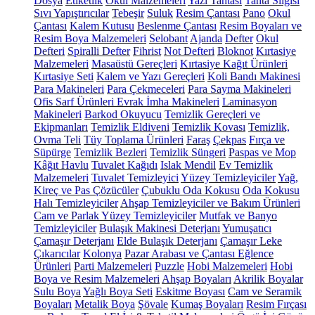
Dosya
Etiketlik
Okul Malzemeleri
Yazı Tahtası
Tahta Silgisi
Sıvı Yapıştırıcılar
Tebeşir
Suluk
Resim Çantası
Pano
Okul
Çantası
Kalem Kutusu
Beslenme Çantası
Resim Boyaları ve
Resim Boya Malzemeleri
Selobant
Ajanda
Defter
Okul
Defteri
Spiralli Defter
Fihrist
Not Defteri
Bloknot
Kırtasiye
Malzemeleri
Masaüstü Gereçleri
Kırtasiye Kağıt Ürünleri
Kırtasiye Seti
Kalem ve Yazı Gereçleri
Koli Bandı Makinesi
Para Makineleri
Para Çekmeceleri
Para Sayma Makineleri
Ofis Sarf Ürünleri
Evrak İmha Makineleri
Laminasyon
Makineleri
Barkod Okuyucu
Temizlik Gereçleri ve
Ekipmanları
Temizlik Eldiveni
Temizlik Kovası
Temizlik,
Ovma Teli
Tüy Toplama Ürünleri
Faraş
Çekpas
Fırça ve
Süpürge
Temizlik Bezleri
Temizlik Süngeri
Paspas ve Mop
Kâğıt Havlu
Tuvalet Kağıdı
Islak Mendil
Ev Temizlik
Malzemeleri
Tuvalet Temizleyici
Yüzey Temizleyiciler
Yağ,
Kireç ve Pas Çözücüler
Çubuklu Oda Kokusu
Oda Kokusu
Halı Temizleyiciler
Ahşap Temizleyiciler ve Bakım Ürünleri
Cam ve Parlak Yüzey Temizleyiciler
Mutfak ve Banyo
Temizleyiciler
Bulaşık Makinesi Deterjanı
Yumuşatıcı
Çamaşır Deterjanı
Elde Bulaşık Deterjanı
Çamaşır Leke
Çıkarıcılar
Kolonya
Pazar Arabası ve Çantası
Eğlence
Ürünleri
Parti Malzemeleri
Puzzle
Hobi Malzemeleri
Hobi
Boya ve Resim Malzemeleri
Ahşap Boyaları
Akrilik Boyalar
Sulu Boya
Yağlı Boya Seti
Eskitme Boyası
Cam ve Seramik
Boyaları
Metalik Boya
Şövale
Kumaş Boyaları
Resim Fırçası