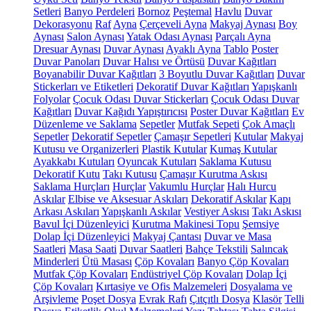
Setleri
Banyo Perdeleri
Bornoz
Peştemal
Havlu
Duvar
Dekorasyonu
Raf
Ayna
Çerçeveli Ayna
Makyaj Aynası
Boy
Aynası
Salon Aynası
Yatak Odası Aynası
Parçalı Ayna
Dresuar Aynası
Duvar Aynası
Ayaklı Ayna
Tablo
Poster
Duvar Panoları
Duvar Halısı ve Örtüsü
Duvar Kağıtları
Boyanabilir Duvar Kağıtları
3 Boyutlu Duvar Kağıtları
Duvar
Stickerları ve Etiketleri
Dekoratif Duvar Kağıtları
Yapışkanlı
Folyolar
Çocuk Odası Duvar Stickerları
Çocuk Odası Duvar
Kağıtları
Duvar Kağıdı Yapıştırıcısı
Poster Duvar Kağıtları
Ev
Düzenleme ve Saklama
Sepetler
Mutfak Sepeti
Çok Amaçlı
Sepetler
Dekoratif Sepetler
Çamaşır Sepetleri
Kutular
Makyaj
Kutusu ve Organizerleri
Plastik Kutular
Kumaş Kutular
Ayakkabı Kutuları
Oyuncak Kutuları
Saklama Kutusu
Dekoratif Kutu
Takı Kutusu
Çamaşır Kurutma Askısı
Saklama Hurçları
Hurçlar
Vakumlu Hurçlar
Halı Hurcu
Askılar
Elbise ve Aksesuar Askıları
Dekoratif Askılar
Kapı
Arkası Askıları
Yapışkanlı Askılar
Vestiyer Askısı
Takı Askısı
Bavul İçi Düzenleyici
Kurutma Makinesi Topu
Şemsiye
Dolap İçi Düzenleyici
Makyaj Çantası
Duvar ve Masa
Saatleri
Masa Saati
Duvar Saatleri
Bahçe Tekstili
Salıncak
Minderleri
Ütü Masası
Çöp Kovaları
Banyo Çöp Kovaları
Mutfak Çöp Kovaları
Endüstriyel Çöp Kovaları
Dolap İçi
Çöp Kovaları
Kırtasiye ve Ofis Malzemeleri
Dosyalama ve
Arşivleme
Poşet Dosya
Evrak Rafı
Çıtçıtlı Dosya
Klasör
Telli