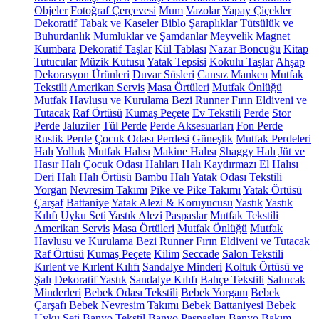
Objeler
Fotoğraf Çerçevesi
Mum
Vazolar
Yapay Çiçekler
Dekoratif Tabak ve Kaseler
Biblo
Şaraplıklar
Tütsülük ve
Buhurdanlık
Mumluklar ve Şamdanlar
Meyvelik
Magnet
Kumbara
Dekoratif Taşlar
Kül Tablası
Nazar Boncuğu
Kitap
Tutucular
Müzik Kutusu
Yatak Tepsisi
Kokulu Taşlar
Ahşap
Dekorasyon Ürünleri
Duvar Süsleri
Cansız Manken
Mutfak
Tekstili
Amerikan Servis
Masa Örtüleri
Mutfak Önlüğü
Mutfak Havlusu ve Kurulama Bezi
Runner
Fırın Eldiveni ve
Tutacak
Raf Örtüsü
Kumaş Peçete
Ev Tekstili
Perde
Stor
Perde
Jaluziler
Tül Perde
Perde Aksesuarları
Fon Perde
Rustik Perde
Çocuk Odası Perdesi
Güneşlik
Mutfak Perdeleri
Halı
Yolluk
Mutfak Halısı
Makine Halısı
Shaggy Halı
Jüt ve
Hasır Halı
Çocuk Odası Halıları
Halı Kaydırmazı
El Halısı
Deri Halı
Halı Örtüsü
Bambu Halı
Yatak Odası Tekstili
Yorgan
Nevresim Takımı
Pike ve Pike Takımı
Yatak Örtüsü
Çarşaf
Battaniye
Yatak Alezi & Koruyucusu
Yastık
Yastık
Kılıfı
Uyku Seti
Yastık Alezi
Paspaslar
Mutfak Tekstili
Amerikan Servis
Masa Örtüleri
Mutfak Önlüğü
Mutfak
Havlusu ve Kurulama Bezi
Runner
Fırın Eldiveni ve Tutacak
Raf Örtüsü
Kumaş Peçete
Kilim
Seccade
Salon Tekstili
Kırlent ve Kırlent Kılıfı
Sandalye Minderi
Koltuk Örtüsü ve
Şalı
Dekoratif Yastık
Sandalye Kılıfı
Bahçe Tekstili
Salıncak
Minderleri
Bebek Odası Tekstili
Bebek Yorganı
Bebek
Çarşafı
Bebek Nevresim Takımı
Bebek Battaniyesi
Bebek
Uyku Seti
Banyo Tekstil
Banyo Paspasları
Banyo Bakım