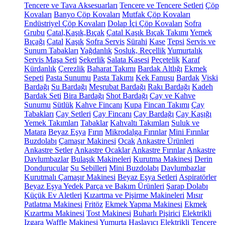
Tencere ve Tava Aksesuarları
Tencere ve Tencere Setleri
Çöp
Kovaları
Banyo Çöp Kovaları
Mutfak Çöp Kovaları
Endüstriyel Çöp Kovaları
Dolap İçi Çöp Kovaları
Sofra
Grubu
Çatal,Kaşık,Bıçak
Çatal Kaşık Bıçak Takımı
Yemek
Bıçağı
Çatal
Kaşık
Sofra Servis
Sürahi
Kase
Tepsi
Servis ve
Sunum Tabakları
Yağdanlık
Sosluk, Reçellik
Yumurtalık
Servis Maşa Seti
Şekerlik
Salata Kasesi
Peçetelik
Karaf
Kürdanlık
Çerezlik
Baharat Takımı
Bardak Altlığı
Ekmek
Sepeti
Pasta Sunumu
Pasta Takımı
Kek Fanusu
Bardak
Viski
Bardağı
Su Bardağı
Meşrubat Bardağı
Rakı Bardağı
Kadeh
Bardak Seti
Bira Bardağı
Shot Bardağı
Çay ve Kahve
Sunumu
Sütlük
Kahve Fincanı
Kupa
Fincan Takımı
Çay
Tabakları
Çay Setleri
Çay Fincanı
Çay Bardağı
Çay Kaşığı
Yemek Takımları
Tabaklar
Kahvaltı Takımları
Suluk ve
Matara
Beyaz Eşya
Fırın
Mikrodalga Fırınlar
Mini Fırınlar
Buzdolabı
Çamaşır Makinesi
Ocak
Ankastre Ürünleri
Ankastre Setler
Ankastre Ocaklar
Ankastre Fırınlar
Ankastre
Davlumbazlar
Bulaşık Makineleri
Kurutma Makinesi
Derin
Dondurucular
Su Sebilleri
Mini Buzdolabı
Davlumbazlar
Kurutmalı Çamaşır Makinesi
Beyaz Eşya Setleri
Aspiratörler
Beyaz Eşya Yedek Parça ve Bakım Ürünleri
Şarap Dolabı
Küçük Ev Aletleri
Kızartma ve Pişirme Makineleri
Mısır
Patlatma Makinesi
Fritöz
Ekmek Yapma Makinesi
Ekmek
Kızartma Makinesi
Tost Makinesi
Buharlı Pişirici
Elektrikli
Izgara
Waffle Makinesi
Yumurta Haşlayıcı
Elektrikli Tencere