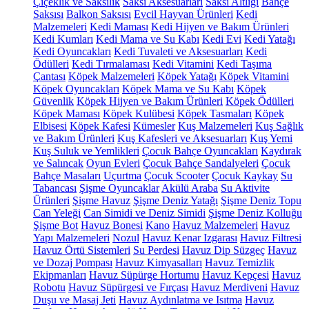
Çiçeklik ve Saksılık
Saksı Aksesuarları
Saksı Altlığı
Bahçe
Saksısı
Balkon Saksısı
Evcil Hayvan Ürünleri
Kedi
Malzemeleri
Kedi Maması
Kedi Hijyen ve Bakım Ürünleri
Kedi Kumları
Kedi Mama ve Su Kabı
Kedi Evi
Kedi Yatağı
Kedi Oyuncakları
Kedi Tuvaleti ve Aksesuarları
Kedi
Ödülleri
Kedi Tırmalaması
Kedi Vitamini
Kedi Taşıma
Çantası
Köpek Malzemeleri
Köpek Yatağı
Köpek Vitamini
Köpek Oyuncakları
Köpek Mama ve Su Kabı
Köpek
Güvenlik
Köpek Hijyen ve Bakım Ürünleri
Köpek Ödülleri
Köpek Maması
Köpek Kulübesi
Köpek Tasmaları
Köpek
Elbisesi
Köpek Kafesi
Kümesler
Kuş Malzemeleri
Kuş Sağlık
ve Bakım Ürünleri
Kuş Kafesleri ve Aksesuarları
Kuş Yemi
Kuş Suluk ve Yemlikleri
Çocuk Bahçe Oyuncakları
Kaydırak
ve Salıncak
Oyun Evleri
Çocuk Bahçe Sandalyeleri
Çocuk
Bahçe Masaları
Uçurtma
Çocuk Scooter
Çocuk Kaykay
Su
Tabancası
Şişme Oyuncaklar
Akülü Araba
Su Aktivite
Ürünleri
Şişme Havuz
Şişme Deniz Yatağı
Şişme Deniz Topu
Can Yeleği
Can Simidi ve Deniz Simidi
Şişme Deniz Kolluğu
Şişme Bot
Havuz Bonesi
Kano
Havuz Malzemeleri
Havuz
Yapı Malzemeleri
Nozul
Havuz Kenar Izgarası
Havuz Filtresi
Havuz Örtü Sistemleri
Su Perdesi
Havuz Dip Süzgeç
Havuz
ve Dozaj Pompası
Havuz Kimyasalları
Havuz Temizlik
Ekipmanları
Havuz Süpürge Hortumu
Havuz Kepçesi
Havuz
Robotu
Havuz Süpürgesi ve Fırçası
Havuz Merdiveni
Havuz
Duşu ve Masaj Jeti
Havuz Aydınlatma ve Isıtma
Havuz