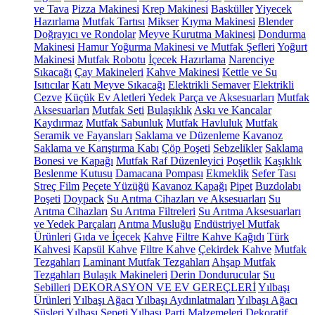
ve Tava
Pizza Makinesi
Krep Makinesi
Basküller
Yiyecek
Hazırlama
Mutfak Tartısı
Mikser
Kıyma Makinesi
Blender
Doğrayıcı ve Rondolar
Meyve Kurutma Makinesi
Dondurma
Makinesi
Hamur Yoğurma Makinesi ve Mutfak Şefleri
Yoğurt
Makinesi
Mutfak Robotu
İçecek Hazırlama
Narenciye
Sıkacağı
Çay Makineleri
Kahve Makinesi
Kettle ve Su
Isıtıcılar
Katı Meyve Sıkacağı
Elektrikli Semaver
Elektrikli
Cezve
Küçük Ev Aletleri Yedek Parça ve Aksesuarları
Mutfak
Aksesuarları
Mutfak Seti
Bulaşıklık
Askı ve Kancalar
Kaydırmaz
Mutfak Sabunluk
Mutfak Havluluk
Mutfak
Seramik ve Fayansları
Saklama ve Düzenleme
Kavanoz
Saklama ve Karıştırma Kabı
Çöp Poşeti
Sebzelikler
Saklama
Bonesi ve Kapağı
Mutfak Raf Düzenleyici
Poşetlik
Kaşıklık
Beslenme Kutusu
Damacana Pompası
Ekmeklik
Sefer Tası
Streç Film
Peçete Yüzüğü
Kavanoz Kapağı
Pipet
Buzdolabı
Poşeti
Doypack
Su Arıtma Cihazları ve Aksesuarları
Su
Arıtma Cihazları
Su Arıtma Filtreleri
Su Arıtma Aksesuarları
ve Yedek Parçaları
Arıtma Musluğu
Endüstriyel Mutfak
Ürünleri
Gıda ve İçecek
Kahve
Filtre Kahve Kağıdı
Türk
Kahvesi
Kapsül Kahve
Filtre Kahve
Çekirdek Kahve
Mutfak
Tezgahları
Laminant Mutfak Tezgahları
Ahşap Mutfak
Tezgahları
Bulaşık Makineleri
Derin Dondurucular
Su
Sebilleri
DEKORASYON VE EV GEREÇLERİ
Yılbaşı
Ürünleri
Yılbaşı Ağacı
Yılbaşı Aydınlatmaları
Yılbaşı Ağacı
Süsleri
Yılbaşı Sepeti
Yılbaşı Parti Malzemeleri
Dekoratif