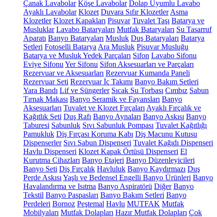
Çanak Lavabolar
Köşe Lavabolar
Dolap Uyumlu Lavabo
Ayaklı Lavabolar
Klozet
Duvara Sıfır Klozetler
Asma
Klozetler
Klozet Kapakları
Pisuvar
Tuvalet Taşı
Batarya ve
Musluklar
Lavabo Bataryaları
Mutfak Bataryaları
Su Tasarruf
Aparatı
Banyo Bataryaları
Musluk
Duş Bataryaları
Batarya
Setleri
Fotoselli Batarya
Ara Musluk
Pisuvar Musluğu
Batarya ve Musluk Yedek Parçaları
Sifon
Lavabo Sifonu
Eviye Sifonu
Yer Sifonu
Sifon Aksesuarları ve Parçaları
Rezervuar ve Aksesuarları
Rezervuar Kumanda Paneli
Rezervuar Seti
Rezervuar İç Takımı
Banyo Bakım Setleri
Yara Bandı
Lif ve Süngerler
Sıcak Su Torbası
Cımbız
Sabun
Tırnak Makası
Banyo Seramik ve Fayansları
Banyo
Aksesuarları
Tuvalet ve Klozet Fırçaları
Ayaklı Fırçalık ve
Kağıtlık Seti
Duş Rafı
Banyo Aynaları
Banyo Askısı
Banyo
Taburesi
Sabunluk
Sıvı Sabunluk Pompası
Tuvalet Kağıtlığı
Pamukluk
Diş Fırçası Koruma Kabı
Diş Macunu Kutusu
Dispenserler
Sıvı Sabun Dispenseri
Tuvalet Kağıdı Dispenseri
Havlu Dispenseri
Klozet Kapak Örtüsü Dispenseri
El
Kurutma Cihazları
Banyo Etajeri
Banyo Düzenleyicileri
Banyo Seti
Diş Fırçalık
Havluluk
Banyo Kaydırmazı
Duş
Perde Askısı
Yaşlı ve Bedensel Engelli Banyo Ürünleri
Banyo
Havalandırma ve Isıtma
Banyo Aspiratörü
Diğer
Banyo
Tekstil
Banyo Paspasları
Banyo Bakım Setleri
Banyo
Perdeleri
Bornoz
Peştemal
Havlu
MUTFAK
Mutfak
Mobilyaları
Mutfak Dolapları
Hazır Mutfak Dolapları
Çok