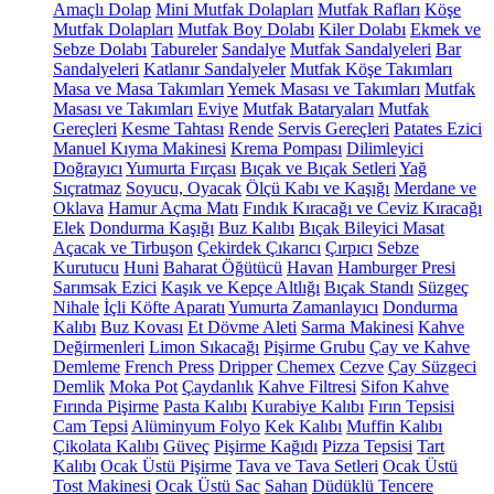
Amaçlı Dolap
Mini Mutfak Dolapları
Mutfak Rafları
Köşe
Mutfak Dolapları
Mutfak Boy Dolabı
Kiler Dolabı
Ekmek ve
Sebze Dolabı
Tabureler
Sandalye
Mutfak Sandalyeleri
Bar
Sandalyeleri
Katlanır Sandalyeler
Mutfak Köşe Takımları
Masa ve Masa Takımları
Yemek Masası ve Takımları
Mutfak
Masası ve Takımları
Eviye
Mutfak Bataryaları
Mutfak
Gereçleri
Kesme Tahtası
Rende
Servis Gereçleri
Patates Ezici
Manuel Kıyma Makinesi
Krema Pompası
Dilimleyici
Doğrayıcı
Yumurta Fırçası
Bıçak ve Bıçak Setleri
Yağ
Sıçratmaz
Soyucu, Oyacak
Ölçü Kabı ve Kaşığı
Merdane ve
Oklava
Hamur Açma Matı
Fındık Kıracağı ve Ceviz Kıracağı
Elek
Dondurma Kaşığı
Buz Kalıbı
Bıçak Bileyici Masat
Açacak ve Tirbuşon
Çekirdek Çıkarıcı
Çırpıcı
Sebze
Kurutucu
Huni
Baharat Öğütücü
Havan
Hamburger Presi
Sarımsak Ezici
Kaşık ve Kepçe Altlığı
Bıçak Standı
Süzgeç
Nihale
İçli Köfte Aparatı
Yumurta Zamanlayıcı
Dondurma
Kalıbı
Buz Kovası
Et Dövme Aleti
Sarma Makinesi
Kahve
Değirmenleri
Limon Sıkacağı
Pişirme Grubu
Çay ve Kahve
Demleme
French Press
Dripper
Chemex
Cezve
Çay Süzgeci
Demlik
Moka Pot
Çaydanlık
Kahve Filtresi
Sifon Kahve
Fırında Pişirme
Pasta Kalıbı
Kurabiye Kalıbı
Fırın Tepsisi
Cam Tepsi
Alüminyum Folyo
Kek Kalıbı
Muffin Kalıbı
Çikolata Kalıbı
Güveç
Pişirme Kağıdı
Pizza Tepsisi
Tart
Kalıbı
Ocak Üstü Pişirme
Tava ve Tava Setleri
Ocak Üstü
Tost Makinesi
Ocak Üstü Sac
Sahan
Düdüklü Tencere