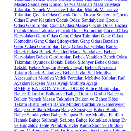
Masası Sandalyesi
Konsol
Servis Masaları
Masa ve Masa
Takımları
Yemek Masası ve Takımları
Mutfak Masası ve
Takımları
Çocuk Odası
Çocuk Odası Duvar Stickerları
Çocuk
Odası Duvar Kağıtları
Çocuk Odası Sandalyeleri
Çocuk
Odası Gardıropları
Çocuk Odası Masası
Çocuk Odası Bazası
Çocuk Odası Takımları
Çocuk Odası Komodini
Çocuk Odası
Karyolaları
Genç Odası
Genç Odası Takımları
Genç Odası
Komodini
Genç Odası Şifonyerleri
Genç Odası Bazaları
Genç Odası Gardıropları
Genç Odası Karyolaları
Ranza
Bebek Odası
Bebek Beşikleri
Mama Sandalyesi
Bebek
Karyolaları
Bebek Gardıropları
Bebek Yatakları
Bebek Odası
Takımları
Oyuncak Dolabı
Bebek Şifonyer
Bebek Odası
Tekstili
Bebek Yorganı
Bebek Çarşafı
Bebek Nevresim
Takımı
Bebek Battaniyesi
Bebek Uyku Seti
Mobilya
Aksesuarları
Mobilya Yedek Parçaları
Mobilya Kulpları
Raf
Ayakları
Keçeler
Masa Ayağı
Mobilya Ayağı
BAHÇE,BALKON VE OUTDOOR
Bahçe Mobilyaları
Bahçe Takımları
Balkon ve Bahçe Oturma Grubu
Bahçe ve
Balkon Yemek Masası Takımları
Balkon ve Bahçe Köşe
Takımı
Bistro Setleri
Bahçe Minderi
Çardak ve Kameriyeler
Bahçe ve Balkon Masası
Bahçe Şemsiyesi
Bahçe Bankı
Bahçe Sandalyeleri
Bahçe Sehpası
Bahçe Mobilya Kılıfları
Hamak
Bahçe Salıncağı
Şezlong
Bahçe Koltukları
Ahşap Ev
ve Bungalov
Tente
Prefabrik Evler
Kamp Spor ve Outdoor
Kamp Malzemeleri
Çadırlar
Kamp Sandalyesi
Uyku Tulumu