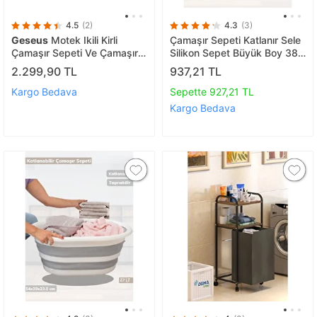
4.5
(2)
4.3
(3)
Geseus
Motek Ikili Kirli
Çamaşır Sepeti Katlanır Sele
Çamaşır Sepeti Ve Çamaşır
Silikon Sepet Büyük Boy 38
Selesi Ikili Set Çeyiz Seti
Lt.
2.299,90 TL
937,21 TL
Pembe Pudra
Kargo Bedava
Sepette 927,21 TL
Kargo Bedava