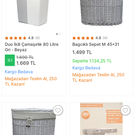
4.8
(5)
4.8
(4)
Duo İkili Çamaşırlık 80 Litre
Bagcıklı Sepet M 45*31
Gri - Beyaz
1.499 TL
1.690 TL
%1
Sepette 1.124,25 TL
1.669 TL
Kargo Bedava
Kargo Bedava
Mağazadan Teslim Al, 250
Mağazadan Teslim Al, 250
TL Kazan!
TL Kazan!