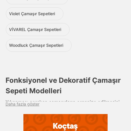
Violet Çamaşır Sepetleri
VİVAREL Çamaşır Sepetleri
Woodluck Çamaşır Sepetleri
Fonksiyonel ve Dekoratif Çamaşır
Sepeti Modelleri
Yıkanması gereken çamaşırların organize edilmesini
Daha fazla göster
sağlayan ve şık tasarımlarıyla banyonuzu, çamaşır
odanızı ya da yatak odanızı süsleyen çamaşır
sepetleri, ev düzeninde önemli bir rol oynar. Hava
alan yapılarıyla kirli çamaşırları problem yaşamadan