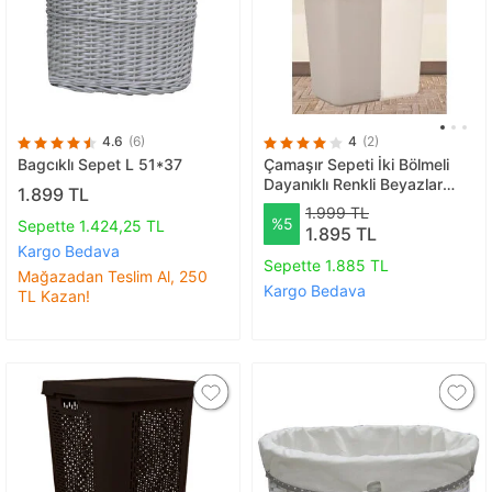
4.6
(6)
4
(2)
Bagcıklı Sepet L 51*37
Çamaşır Sepeti İki Bölmeli
Dayanıklı Renkli Beyazlar
1.899 TL
Sepeti Gri Krem 80 Lt
1.999 TL
%5
Sepette 1.424,25 TL
1.895 TL
Kargo Bedava
Sepette 1.885 TL
Mağazadan Teslim Al, 250
Kargo Bedava
TL Kazan!