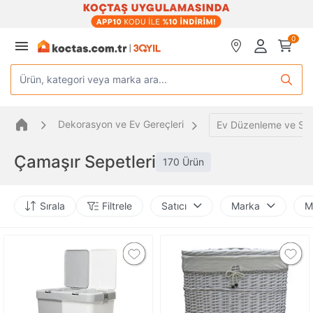
0
Ürün, kategori veya marka ara...
Dekorasyon ve Ev Gereçleri
Ev Düzenleme ve Sa
Çamaşır Sepetleri
170 Ürün
Sırala
Filtrele
Satıcı
Marka
M