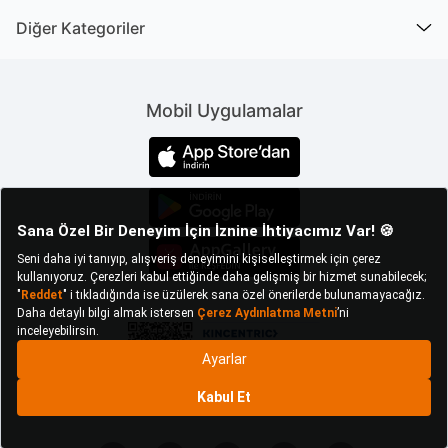
Sepeti kaç kişinin kullanacağına bağlı olarak farklı
Diğer Kategoriler
hacimlerde çamaşır sepetleri bulunur. Çamaşır sepeti
hacminin seçiminde evde konumlanacağı odadaki
alan da göz önünde bulundurulmalı, sepet için ayrılan
bölgeye uygun bir hacim seçilmelidir. Örneğin banyo
Mobil Uygulamalar
çamaşır sepeti için banyoda ayıracağınız kısım
tuvalet, duşakabin ve lavabo kullanımını
engellemeyecek şekilde yerleştirilmelidir.
Ergonomik Özellikleriyle Avantaj
Sağlayan Çamaşır Sepeti
Modelleri
Çamaşır sepeti seçimi, günlük olarak kullanılan ve
kişiden kişiye göre farklılık gösteren ihtiyaçlara hitap
etmeyi amaçlayan bir ürün söz konusu olduğu için
farklı beklentiler göz önünde bulundurularak en
kullanışlı çamaşır sepeti hakkında yorum yapılmalıdır.