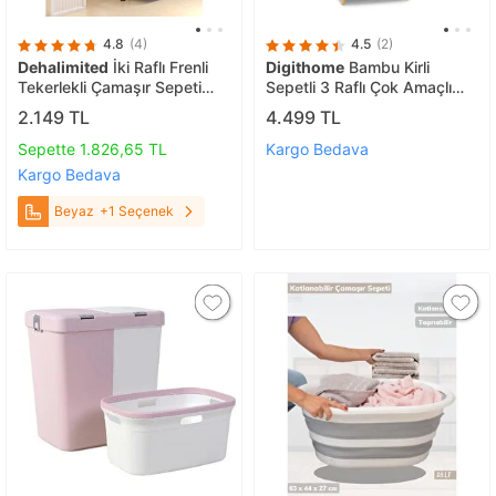
4.8
(4)
4.5
(2)
Dehalimited
İki Raflı Frenli
Digithome
Bambu Kirli
Tekerlekli Çamaşır Sepeti
Sepetli 3 Raflı Çok Amaçlı
Banyo Dolabı Kirli Sepetli
Banyo Düzenleyici Çamaşır
2.149 TL
4.499 TL
Banyo Düzenleyici Beyaz
Sepeti Organizer Db-0002
Sepette 1.826,65 TL
Kargo Bedava
Kargo Bedava
Beyaz
+1 Seçenek