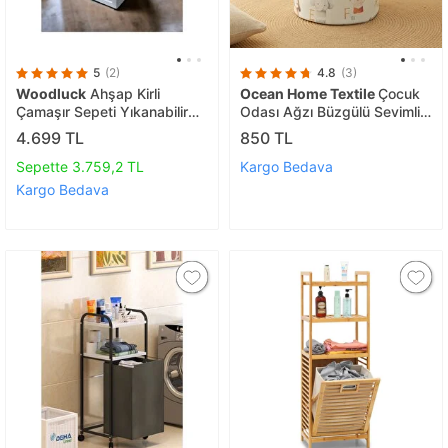
5
(2)
4.8
(3)
Woodluck
Ahşap Kirli
Ocean Home Textile
Çocuk
Çamaşır Sepeti Yıkanabilir
Odası Ağzı Büzgülü Sevimli
Kumaşlı
Hayvanlar Oyuncak Sepeti
4.699 TL
850 TL
36 X 48 Cm
Sepette 3.759,2 TL
Kargo Bedava
Kargo Bedava