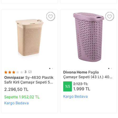
3
(2)
Divona Home
Paglia
Çamaşır Sepeti (43 Lt.) 40
Omnipazar
Sy-4630 Plastik
(g) ,31,5 (d), 60 (y) Cm
Safir Kirli Çamaşır Sepeti 55
2.123 TL
%5
Lt Bej
1.999 TL
2.296,50 TL
Kargo Bedava
Sepette 1.952,02 TL
Kargo Bedava