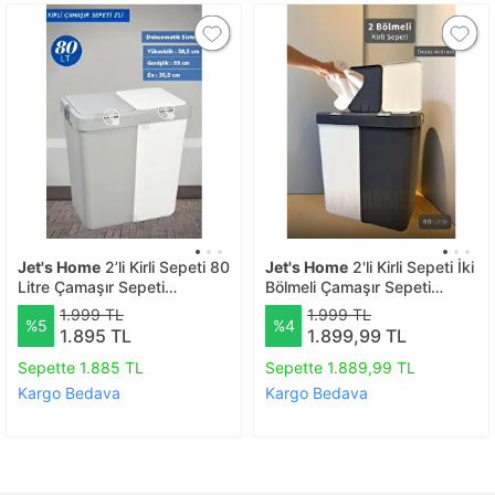
Jet's Home
2’li Kirli Sepeti 80
Jet's Home
2'li Kirli Sepeti İki
Litre Çamaşır Sepeti
Bölmeli Çamaşır Sepeti
Dokunmatik Motek Kirli
Antrasit-beyaz Renkliler-
1.999 TL
1.999 TL
%5
%4
Çamaşır Sepeti Gri-beyaz
beyazlar Sepeti 80 Lt.
1.895 TL
1.899,99 TL
Sepette 1.885 TL
Sepette 1.889,99 TL
Kargo Bedava
Kargo Bedava