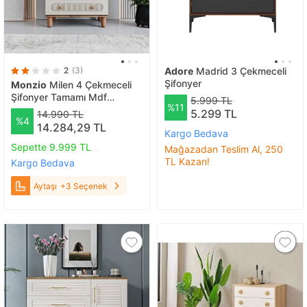
2
(3)
Adore
Madrid 3 Çekmeceli
Şifonyer
Monzio
Milen 4 Çekmeceli
Şifonyer Tamamı Mdf
5.999 TL
%11
(aytaşı) Aytaşı
5.299 TL
14.990 TL
%4
14.284,29 TL
Kargo Bedava
Sepette 9.999 TL
Mağazadan Teslim Al, 250
TL Kazan!
Kargo Bedava
Aytaşı
+3 Seçenek