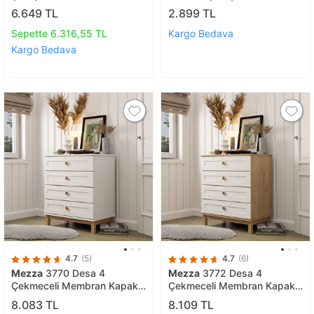
Çekmeceli̇, Komodi̇n, Ayakli
6.649 TL
2.899 TL
Sepette 6.316,55 TL
Kargo Bedava
Kargo Bedava
4.7
(5)
4.7
(6)
Mezza
3770 Desa 4
Mezza
3772 Desa 4
Çekmeceli Membran Kapaklı
Çekmeceli Membran Kapaklı
Teleskopik Raylı (MDF Profil
Teleskopik Raylı (MDF Profil
8.083 TL
8.109 TL
Ayaklı) Şifonyer Beyaz -
Ayaklı) Şifonyer Sepet -