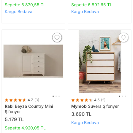
Sepet
Beyaz
Sepette 6.870,55 TL
Sepette 6.892,65 TL
Kargo Bedava
Kargo Bedava
4.7
(3)
4.5
(2)
Rabi
Beyza Country Mini
Mymob
Suvera Şifonyer
Şifonyer
3.690 TL
5.179 TL
Kargo Bedava
Sepette 4.920,05 TL