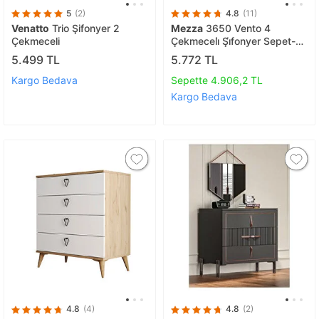
5
(2)
4.8
(11)
Venatto
Trio Şifonyer 2
Mezza
3650 Vento 4
Çekmeceli
Çekmeceli̇ Şi̇fonyer Sepet-
beyaz
5.499 TL
5.772 TL
Kargo Bedava
Sepette 4.906,2 TL
Kargo Bedava
4.8
(4)
4.8
(2)