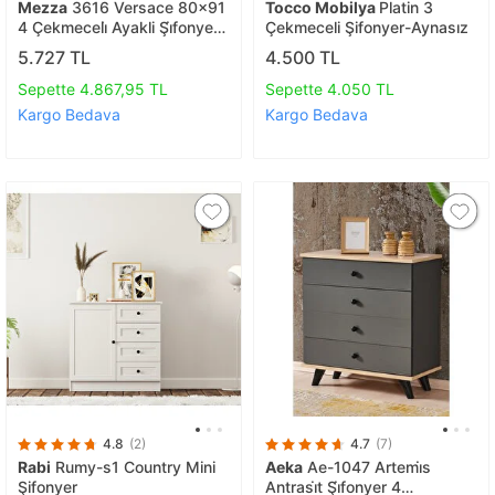
Mezza
3616 Versace 80x91
Tocco Mobilya
Platin 3
4 Çekmeceli̇ Ayakli Şi̇fonyer
Çekmeceli Şifonyer-Aynasız
Sepet Beyaz
5.727 TL
4.500 TL
Sepette 4.867,95 TL
Sepette 4.050 TL
Kargo Bedava
Kargo Bedava
4.8
(2)
4.7
(7)
Rabi
Rumy-s1 Country Mini
Aeka
Ae-1047 Artemi̇s
Şifonyer
Antrasi̇t Şi̇fonyer 4