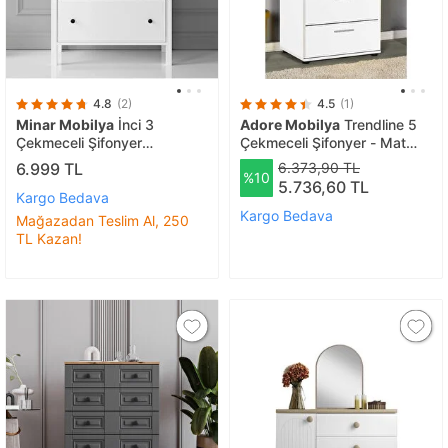
4.8
(2)
4.5
(1)
Minar Mobilya
İnci 3
Adore Mobilya
Trendline 5
Çekmeceli Şifonyer
Çekmeceli Şifonyer - Mat
77X88X40 Cm
Beyaz 60x108x44 Cm
6.999 TL
6.373,90 TL
%10
(gxyxd)
5.736,60 TL
Kargo Bedava
Kargo Bedava
Mağazadan Teslim Al, 250
TL Kazan!