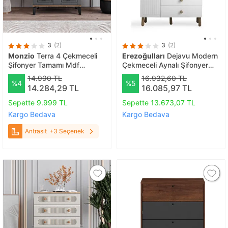
3
(2)
3
(2)
Monzio
Terra 4 Çekmeceli
Erezoğulları
Dejavu Modern
Şifonyer Tamamı Mdf
Çekmeceli Aynalı Şifonyer
(antrasit) Antrasit
120cm
14.990 TL
16.932,60 TL
%4
%5
14.284,29 TL
16.085,97 TL
Sepette 9.999 TL
Sepette 13.673,07 TL
Kargo Bedava
Kargo Bedava
Antrasit
+3 Seçenek