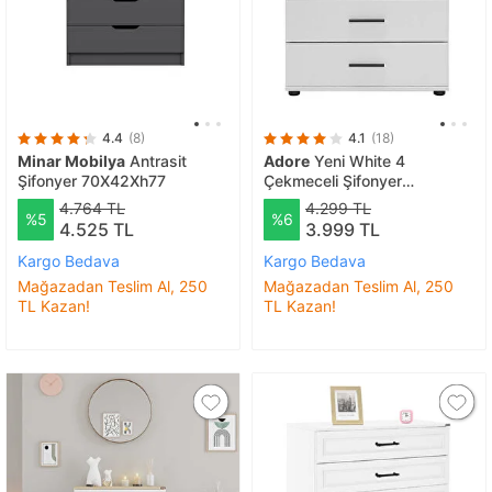
4.4
(8)
4.1
(18)
Minar Mobilya
Antrasit
Adore
Yeni White 4
Şifonyer 70X42Xh77
Çekmeceli Şifonyer
41x65x78
4.764 TL
4.299 TL
%5
%6
4.525 TL
3.999 TL
Kargo Bedava
Kargo Bedava
Mağazadan Teslim Al, 250
Mağazadan Teslim Al, 250
TL Kazan!
TL Kazan!