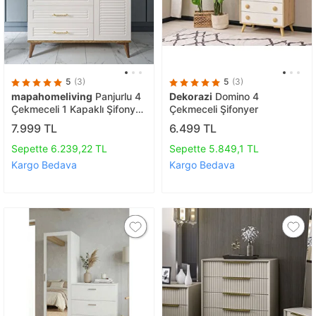
5
(3)
5
(3)
mapahomeliving
Panjurlu 4
Dekorazi
Domino 4
Çekmeceli 1 Kapaklı Şifonyer
Çekmeceli Şifonyer
– Modern Tasarım, Mdf
7.999 TL
6.499 TL
Kapak,ekru Ceviz
Sepette 6.239,22 TL
Sepette 5.849,1 TL
Kargo Bedava
Kargo Bedava