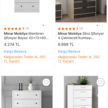
5
(3)
5
(3)
Minar Mobilya
Membran
Minar Mobilya
Silva Şifonyer
Şifonyer Beyaz 42x72x90
4 Çekmeceli Kumtaşı
cm
Antrasit
4.274 TL
6.999 TL
Kargo Bedava
Kargo Bedava
Mağazadan Teslim Al, 250
Mağazadan Teslim Al, 250
TL Kazan!
TL Kazan!