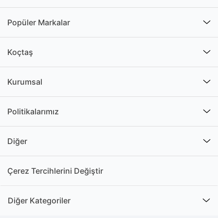
kullanılan
materyallerin
Popüler Markalar
yaşam alanındaki
dekorasyonla
Koçtaş
uyumuna dikkat
edebilirsiniz.
Kurumsal
Eşya depolamak
amacıyla baktığınızda, sağlamlığı ile ön plana
çıkan ürünler arasından seçim yapabilirsiniz.
Politikalarımız
Şifonyer fiyatları ürün özelliklerine bağlı olarak
Diğer
değişir. Fiyat / performans oranına dikkat ederek
bütçenize uygun bir seçim yapmanızda faydalı
olabilir.
Çerez Tercihlerini Değiştir
Çekmeceli modellerde farklı kulp detayları yer
alır. Kulpların sağlam ve dekorasyon ile uyumlu
Diğer Kategoriler
olmasına dikkat edebilirsiniz.