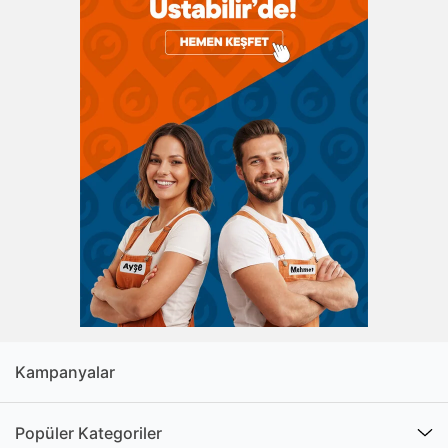
Farklı malzemelerden üretilen çekmeceli şifonyer
modelleri arasından yaşam alanınızın dekorasyonuna
uygun ürünleri seçebilirsiniz. Renk skalası oldukça
geniş olan şifonyerlerin çekmece sayısı üründen ürüne
değişir. 4 çekmeceli şifonyer modelleri, en çok
kullanılanlar arasında yer alır. Bunun yanında 5 veya 6
çekmeceli şifonyer modelleri de bulunur. Daha küçük
boyutlu alternatifler için 3 çekmeceli şifonyer
modellerine göz atabilirsiniz.
Şifonyer Seçiminde Dikkat
Etmeniz Gerekenler
Şifonyer seçiminde bazı püf noktalara dikkat ederek
hem maksimum fonksiyonelliğe sahip hem de estetik
Kampanyalar
görünümlü ürünlere sahip olabilirsiniz. Bunun için
izlemeniz gereken adımlar şunlardır:
Popüler Kategoriler
Ürünün yapımında