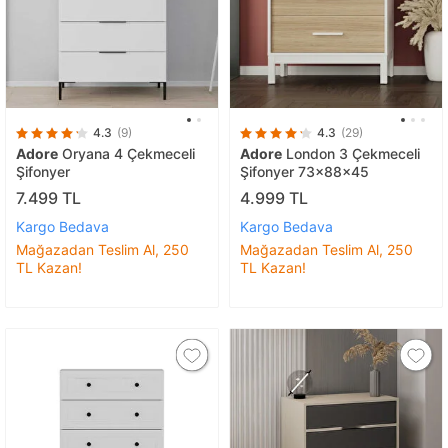
4.3
(9)
4.3
(29)
Adore
Oryana 4 Çekmeceli
Adore
London 3 Çekmeceli
Şifonyer
Şifonyer 73x88x45
7.499 TL
4.999 TL
Kargo Bedava
Kargo Bedava
Mağazadan Teslim Al, 250
Mağazadan Teslim Al, 250
TL Kazan!
TL Kazan!