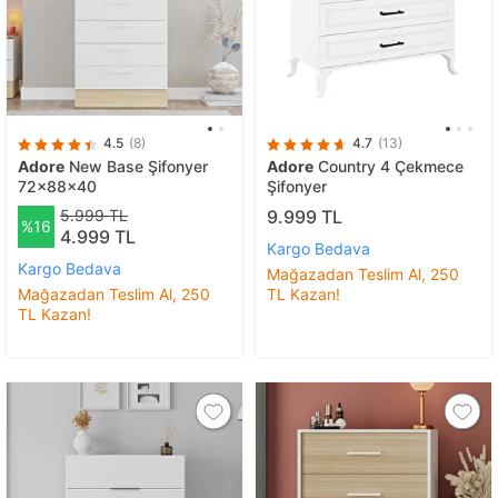
4.5
(8)
4.7
(13)
Adore
New Base Şifonyer
Adore
Country 4 Çekmece
72x88x40
Şifonyer
5.999 TL
9.999 TL
%16
4.999 TL
Kargo Bedava
Kargo Bedava
Mağazadan Teslim Al, 250
Mağazadan Teslim Al, 250
TL Kazan!
TL Kazan!