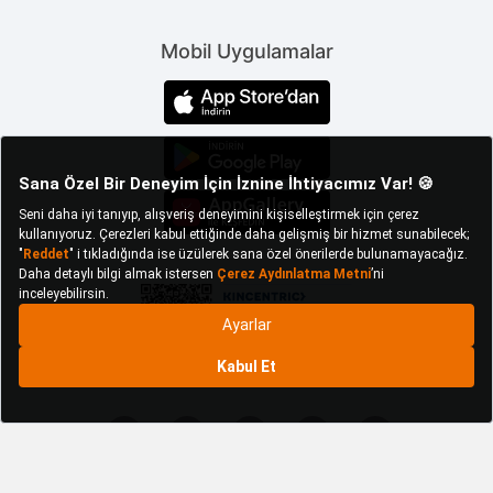
Çekmece ve kapakların açılıp, ürünün rahat bir
şekilde kullanılabilmesi için yeterli alana sahip
Mobil Uygulamalar
olmanız gerekir. Bu nedenle şifonyeri
konumlandıracağınız alanın ölçülerine uygun bir
ürün seçimi yapabilirsiniz.
Fonksiyonel Tasarımlarıyla Yaşam
Alanınızı Düzenleyen Şifonyer
Modelleri
Ürünlerin tasarımlarında çekmece, raf ve kapaklı
dolap gibi farklı depolama alanları bulunur. Bu
depolama alanlarının boyutlarına göre depolama
kapasiteleri de değişiklik gösterir. Üst üste birkaç
çekmecenin sıralandığı modellerde çekmecelerin
hepsi aynı boyutta olabilir. Bazı modellerde ise bir
veya birkaç çekmece daha büyük boyutlarda
tasarlanır. Bu tip büyük çekmeceler havlu, nevresim,