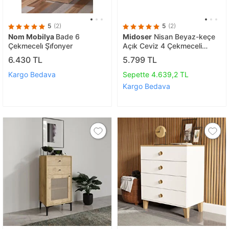
5
(2)
5
(2)
Nom Mobilya
Bade 6
Midoser
Nisan Beyaz-keçe
Çekmeceli̇ Şi̇fonyer
Açık Ceviz 4 Çekmeceli
Şifonyer
6.430 TL
5.799 TL
Kargo Bedava
Sepette 4.639,2 TL
Kargo Bedava