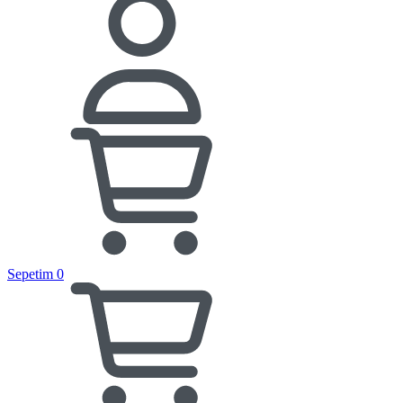
Sepetim
0