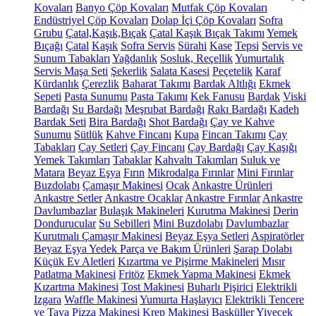
Kovaları
Banyo Çöp Kovaları
Mutfak Çöp Kovaları
Endüstriyel Çöp Kovaları
Dolap İçi Çöp Kovaları
Sofra
Grubu
Çatal,Kaşık,Bıçak
Çatal Kaşık Bıçak Takımı
Yemek
Bıçağı
Çatal
Kaşık
Sofra Servis
Sürahi
Kase
Tepsi
Servis ve
Sunum Tabakları
Yağdanlık
Sosluk, Reçellik
Yumurtalık
Servis Maşa Seti
Şekerlik
Salata Kasesi
Peçetelik
Karaf
Kürdanlık
Çerezlik
Baharat Takımı
Bardak Altlığı
Ekmek
Sepeti
Pasta Sunumu
Pasta Takımı
Kek Fanusu
Bardak
Viski
Bardağı
Su Bardağı
Meşrubat Bardağı
Rakı Bardağı
Kadeh
Bardak Seti
Bira Bardağı
Shot Bardağı
Çay ve Kahve
Sunumu
Sütlük
Kahve Fincanı
Kupa
Fincan Takımı
Çay
Tabakları
Çay Setleri
Çay Fincanı
Çay Bardağı
Çay Kaşığı
Yemek Takımları
Tabaklar
Kahvaltı Takımları
Suluk ve
Matara
Beyaz Eşya
Fırın
Mikrodalga Fırınlar
Mini Fırınlar
Buzdolabı
Çamaşır Makinesi
Ocak
Ankastre Ürünleri
Ankastre Setler
Ankastre Ocaklar
Ankastre Fırınlar
Ankastre
Davlumbazlar
Bulaşık Makineleri
Kurutma Makinesi
Derin
Dondurucular
Su Sebilleri
Mini Buzdolabı
Davlumbazlar
Kurutmalı Çamaşır Makinesi
Beyaz Eşya Setleri
Aspiratörler
Beyaz Eşya Yedek Parça ve Bakım Ürünleri
Şarap Dolabı
Küçük Ev Aletleri
Kızartma ve Pişirme Makineleri
Mısır
Patlatma Makinesi
Fritöz
Ekmek Yapma Makinesi
Ekmek
Kızartma Makinesi
Tost Makinesi
Buharlı Pişirici
Elektrikli
Izgara
Waffle Makinesi
Yumurta Haşlayıcı
Elektrikli Tencere
ve Tava
Pizza Makinesi
Krep Makinesi
Basküller
Yiyecek