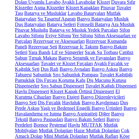
Dolap Uyumlu Lavabo
Ayaklı Lavabolar
Klozet
Duvara Sıfır
Klozetler
Asma Klozetler
Klozet Kapakları
Pisuvar
Tuvalet
Taşı
Batarya ve Musluklar
Lavabo Bataryaları
Mutfak
Bataryaları
Su Tasarruf Aparatı
Banyo Bataryaları
Musluk
Duş Bataryaları
Batarya Setleri
Fotoselli Batarya
Ara Musluk
Pisuvar Musluğu
Batarya ve Musluk Yedek Parçaları
Sifon
Lavabo Sifonu
Eviye Sifonu
Yer Sifonu
Sifon Aksesuarları ve
Parçaları
Rezervuar ve Aksesuarları
Rezervuar Kumanda
Paneli
Rezervuar Seti
Rezervuar İç Takımı
Banyo Bakım
Setleri
Yara Bandı
Lif ve Süngerler
Sıcak Su Torbası
Cımbız
Sabun
Tırnak Makası
Banyo Seramik ve Fayansları
Banyo
Aksesuarları
Tuvalet ve Klozet Fırçaları
Ayaklı Fırçalık ve
Kağıtlık Seti
Duş Rafı
Banyo Aynaları
Banyo Askısı
Banyo
Taburesi
Sabunluk
Sıvı Sabunluk Pompası
Tuvalet Kağıtlığı
Pamukluk
Diş Fırçası Koruma Kabı
Diş Macunu Kutusu
Dispenserler
Sıvı Sabun Dispenseri
Tuvalet Kağıdı Dispenseri
Havlu Dispenseri
Klozet Kapak Örtüsü Dispenseri
El
Kurutma Cihazları
Banyo Etajeri
Banyo Düzenleyicileri
Banyo Seti
Diş Fırçalık
Havluluk
Banyo Kaydırmazı
Duş
Perde Askısı
Yaşlı ve Bedensel Engelli Banyo Ürünleri
Banyo
Havalandırma ve Isıtma
Banyo Aspiratörü
Diğer
Banyo
Tekstil
Banyo Paspasları
Banyo Bakım Setleri
Banyo
Perdeleri
Bornoz
Peştemal
Havlu
MUTFAK
Mutfak
Mobilyaları
Mutfak Dolapları
Hazır Mutfak Dolapları
Çok
Amaçlı Dolap
Mini Mutfak Dolapları
Mutfak Rafları
Köşe