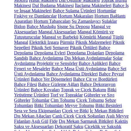
Motoru
Hasat Makinesi
Dal Öğütme Makinesi
Toprak Burgu
Makinesi
Dal Budama Makinesi
İlaçlama Makineleri
Bahçe İş
ve İnşaat Makineleri
Bahçe Sulama Ürünleri
Hortumlar
Fıskiye ve Damlatıcılar
Hortum Makaraları
Hortum Bağlantı
Aparatları
Hortum Tabancaları
Su Zamanlayıcı
Sulaklar
Bidon
Bahçe Musluğu
Şişme Su Deposu
Mangal ve
Aksesuarları
Mangal Aksesuarları
Mangal Kömürü ve
Tutuşturucular
Mangal ve Barbekü
Kömürlü Mangal
Tüplü
Mangal
Elektrikli Izgara
Pürmüz
Piknik Malzemeleri
Piknik
Sepetleri
Piknik Seti
Semaver
Piknik Örtüleri
Bahçe
Depolama
Depolama Evleri
Depolama Dolapları
Depolama
Sandığı
Bahçe Aydınlatma
Dış Mekan Aydınlatmalar
Solar
Aydınlatma
Projektör ve Sensörler
Bahçe Aplikleri
Bahçe
Feneri ve Meşaleler
Bahçe Masa Üstü Aydınlatma
Bahçe Set
Üstü Aydınlatma
Bahçe Aydınlatma Direkleri
Bahçe Peyzaj
Ürünleri
Bahçe Yer Döşemeleri
Bahçe Çit ve Bordürleri
Bahçe Filesi
Bahçe Gizleme Ağları
Bahçe Dekorasyon
Ürünleri
Bahçe Kovaları
Toprak ve Çiçek Bakımı
Bitki
Yetiştirme Ürünleri
Torf ve Topraklar
Gübreler ve Sıvı
Gübreler
Tohumlar
Çim Tohumu
Çiçek Tohumu
Sebze
Tohumları
Bitki Tohumları
Meyve Tohumu
Bitki Besinleri
Sera ve Sera Ekipmanları
Çiçek ve Bitki
İç Mekan Bitkileri
Dış Mekan Ağaçları
Canlı Çiçek
Çiçek Soğanları
Aşılı Meyve
Fidanları
Aşılı Gül
Fide
Dış Mekan Sarmaşık Bitkileri
Kaktüs
Saksı ve Aksesuarları
Dekoratif Saksı
Çiçeklik ve Saksılık