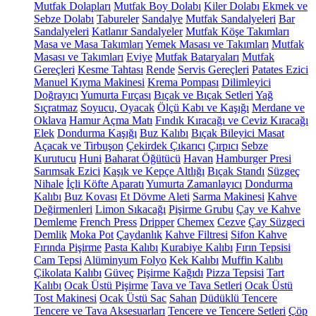
Mutfak Dolapları
Mutfak Boy Dolabı
Kiler Dolabı
Ekmek ve
Sebze Dolabı
Tabureler
Sandalye
Mutfak Sandalyeleri
Bar
Sandalyeleri
Katlanır Sandalyeler
Mutfak Köşe Takımları
Masa ve Masa Takımları
Yemek Masası ve Takımları
Mutfak
Masası ve Takımları
Eviye
Mutfak Bataryaları
Mutfak
Gereçleri
Kesme Tahtası
Rende
Servis Gereçleri
Patates Ezici
Manuel Kıyma Makinesi
Krema Pompası
Dilimleyici
Doğrayıcı
Yumurta Fırçası
Bıçak ve Bıçak Setleri
Yağ
Sıçratmaz
Soyucu, Oyacak
Ölçü Kabı ve Kaşığı
Merdane ve
Oklava
Hamur Açma Matı
Fındık Kıracağı ve Ceviz Kıracağı
Elek
Dondurma Kaşığı
Buz Kalıbı
Bıçak Bileyici Masat
Açacak ve Tirbuşon
Çekirdek Çıkarıcı
Çırpıcı
Sebze
Kurutucu
Huni
Baharat Öğütücü
Havan
Hamburger Presi
Sarımsak Ezici
Kaşık ve Kepçe Altlığı
Bıçak Standı
Süzgeç
Nihale
İçli Köfte Aparatı
Yumurta Zamanlayıcı
Dondurma
Kalıbı
Buz Kovası
Et Dövme Aleti
Sarma Makinesi
Kahve
Değirmenleri
Limon Sıkacağı
Pişirme Grubu
Çay ve Kahve
Demleme
French Press
Dripper
Chemex
Cezve
Çay Süzgeci
Demlik
Moka Pot
Çaydanlık
Kahve Filtresi
Sifon Kahve
Fırında Pişirme
Pasta Kalıbı
Kurabiye Kalıbı
Fırın Tepsisi
Cam Tepsi
Alüminyum Folyo
Kek Kalıbı
Muffin Kalıbı
Çikolata Kalıbı
Güveç
Pişirme Kağıdı
Pizza Tepsisi
Tart
Kalıbı
Ocak Üstü Pişirme
Tava ve Tava Setleri
Ocak Üstü
Tost Makinesi
Ocak Üstü Sac
Sahan
Düdüklü Tencere
Tencere ve Tava Aksesuarları
Tencere ve Tencere Setleri
Çöp