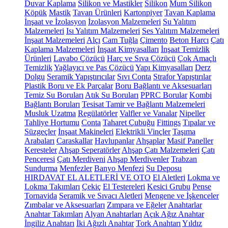
Duvar Kaplama
Silikon ve Mastikler
Silikon
Mum Silikon
Köpük
Mastik
Tavan Ürünleri
Kartonpiyer
Tavan Kaplama
İnşaat ve İzolasyon
İzolasyon Malzemeleri
Su Yalıtım
Malzemeleri
Isı Yalıtım Malzemeleri
Ses Yalıtım Malzemeleri
İnşaat Malzemeleri
Alçı
Cam Tuğla
Çimento
Beton Harcı
Çatı
Kaplama Malzemeleri
İnşaat Kimyasalları
İnşaat Temizlik
Ürünleri
Lavabo Çözücü
Harç ve Sıva Çözücü
Çok Amaçlı
Temizlik
Yağlayıcı ve Pas Çözücü
Yapı Kimyasalları
Derz
Dolgu
Seramik Yapıştırıcılar
Sıvı Conta
Strafor Yapıştırılar
Plastik Boru ve Ek Parçalar
Boru Bağlantı ve Aksesuarları
Temiz Su Boruları
Atık Su Boruları
PPRC Borular
Kombi
Bağlantı Boruları
Tesisat Tamir ve Bağlantı Malzemeleri
Musluk Uzatma
Regülatörler
Valfler ve Vanalar
Nipeller
Tahliye Hortumu
Conta
Taharet Çubuğu
Fittings
Tıpalar ve
Süzgeçler
İnşaat Makineleri
Elektrikli Vinçler
Taşıma
Arabaları
Caraskallar
Havlupanlar
Ahşaplar
Masif Paneller
Keresteler
Ahşap Seperatörler
Ahşap Çatı Malzemeleri
Çatı
Penceresi
Çatı Merdiveni
Ahşap Merdivenler
Trabzan
Sundurma
Menfezler
Banyo Menfezi
Su Deposu
HIRDAVAT EL ALETLERİ VE OTO
El Aletleri
Lokma ve
Lokma Takımları
Çekiç
El Testereleri
Kesici Grubu
Pense
Tornavida
Seramik ve Sıvacı Aletleri
Mengene ve İşkenceler
Zımbalar ve Aksesuarları
Zımpara ve Eğeler
Anahtarlar
Anahtar Takımları
Alyan Anahtarları
Açık Ağız Anahtar
İngiliz Anahtarı
İki Ağızlı Anahtar
Tork Anahtarı
Yıldız