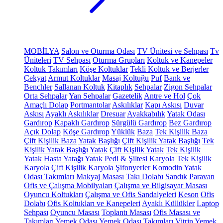
MOBİLYA
Salon ve Oturma Odası
TV Ünitesi ve Sehpası
Tv
Üniteleri
TV Sehpası
Oturma Grupları
Koltuk ve Kanepeler
Koltuk Takımları
Köşe Koltuklar
Tekli Koltuk ve Berjerler
Çekyat
Armut Koltuklar
Masaj Koltuğu
Puf
Bank ve
Benchler
Sallanan Koltuk
Kitaplık
Sehpalar
Zigon Sehpalar
Orta Sehpalar
Yan Sehpalar
Gazetelik
Antre ve Hol
Çok
Amaçlı Dolap
Portmantolar
Askılıklar
Kapı Askısı
Duvar
Askısı
Ayaklı Askılıklar
Dresuar
Ayakkabılık
Yatak Odası
Gardırop
Kapaklı Gardırop
Sürgülü Gardırop
Bez Gardırop
Açık Dolap
Köşe Gardırop
Yüklük
Baza
Tek Kişilik Baza
Çift Kişilik Baza
Yatak Başlığı
Çift Kişilik Yatak Başlığı
Tek
Kişilik Yatak Başlığı
Yatak
Çift Kişilik Yatak
Tek Kişilik
Yatak
Hasta Yatağı
Yatak Pedi & Şiltesi
Karyola
Tek Kişilik
Karyola
Çift Kişilik Karyola
Şifonyerler
Komodin
Yatak
Odası Takımları
Makyaj Masası
Takı Dolabı
Sandık
Paravan
Ofis ve Çalışma Mobilyaları
Çalışma ve Bilgisayar Masası
Oyuncu Koltukları
Çalışma ve Ofis Sandalyeleri
Keson
Ofis
Dolabı
Ofis Koltukları ve Kanepeleri
Ayaklı Küllükler
Laptop
Sehpası
Oyuncu Masası
Toplantı Masası
Ofis Masası ve
Takımları
Yemek Odası
Yemek Odası Takımları
Vitrin
Yemek