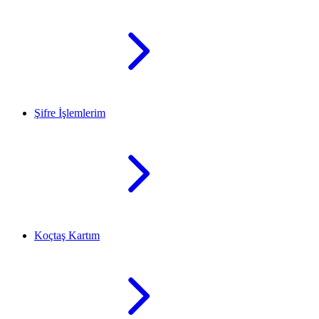
Şifre İşlemlerim
Koçtaş Kartım