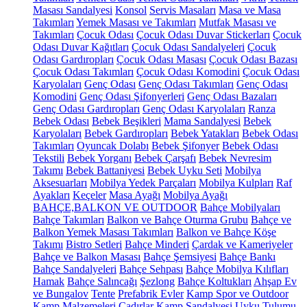
Masası Sandalyesi
Konsol
Servis Masaları
Masa ve Masa
Takımları
Yemek Masası ve Takımları
Mutfak Masası ve
Takımları
Çocuk Odası
Çocuk Odası Duvar Stickerları
Çocuk
Odası Duvar Kağıtları
Çocuk Odası Sandalyeleri
Çocuk
Odası Gardıropları
Çocuk Odası Masası
Çocuk Odası Bazası
Çocuk Odası Takımları
Çocuk Odası Komodini
Çocuk Odası
Karyolaları
Genç Odası
Genç Odası Takımları
Genç Odası
Komodini
Genç Odası Şifonyerleri
Genç Odası Bazaları
Genç Odası Gardıropları
Genç Odası Karyolaları
Ranza
Bebek Odası
Bebek Beşikleri
Mama Sandalyesi
Bebek
Karyolaları
Bebek Gardıropları
Bebek Yatakları
Bebek Odası
Takımları
Oyuncak Dolabı
Bebek Şifonyer
Bebek Odası
Tekstili
Bebek Yorganı
Bebek Çarşafı
Bebek Nevresim
Takımı
Bebek Battaniyesi
Bebek Uyku Seti
Mobilya
Aksesuarları
Mobilya Yedek Parçaları
Mobilya Kulpları
Raf
Ayakları
Keçeler
Masa Ayağı
Mobilya Ayağı
BAHÇE,BALKON VE OUTDOOR
Bahçe Mobilyaları
Bahçe Takımları
Balkon ve Bahçe Oturma Grubu
Bahçe ve
Balkon Yemek Masası Takımları
Balkon ve Bahçe Köşe
Takımı
Bistro Setleri
Bahçe Minderi
Çardak ve Kameriyeler
Bahçe ve Balkon Masası
Bahçe Şemsiyesi
Bahçe Bankı
Bahçe Sandalyeleri
Bahçe Sehpası
Bahçe Mobilya Kılıfları
Hamak
Bahçe Salıncağı
Şezlong
Bahçe Koltukları
Ahşap Ev
ve Bungalov
Tente
Prefabrik Evler
Kamp Spor ve Outdoor
Kamp Malzemeleri
Çadırlar
Kamp Sandalyesi
Uyku Tulumu