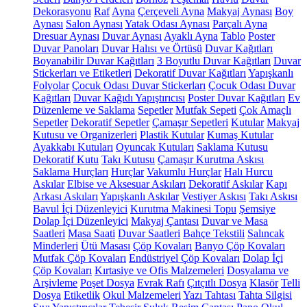
Dekorasyonu
Raf
Ayna
Çerçeveli Ayna
Makyaj Aynası
Boy
Aynası
Salon Aynası
Yatak Odası Aynası
Parçalı Ayna
Dresuar Aynası
Duvar Aynası
Ayaklı Ayna
Tablo
Poster
Duvar Panoları
Duvar Halısı ve Örtüsü
Duvar Kağıtları
Boyanabilir Duvar Kağıtları
3 Boyutlu Duvar Kağıtları
Duvar
Stickerları ve Etiketleri
Dekoratif Duvar Kağıtları
Yapışkanlı
Folyolar
Çocuk Odası Duvar Stickerları
Çocuk Odası Duvar
Kağıtları
Duvar Kağıdı Yapıştırıcısı
Poster Duvar Kağıtları
Ev
Düzenleme ve Saklama
Sepetler
Mutfak Sepeti
Çok Amaçlı
Sepetler
Dekoratif Sepetler
Çamaşır Sepetleri
Kutular
Makyaj
Kutusu ve Organizerleri
Plastik Kutular
Kumaş Kutular
Ayakkabı Kutuları
Oyuncak Kutuları
Saklama Kutusu
Dekoratif Kutu
Takı Kutusu
Çamaşır Kurutma Askısı
Saklama Hurçları
Hurçlar
Vakumlu Hurçlar
Halı Hurcu
Askılar
Elbise ve Aksesuar Askıları
Dekoratif Askılar
Kapı
Arkası Askıları
Yapışkanlı Askılar
Vestiyer Askısı
Takı Askısı
Bavul İçi Düzenleyici
Kurutma Makinesi Topu
Şemsiye
Dolap İçi Düzenleyici
Makyaj Çantası
Duvar ve Masa
Saatleri
Masa Saati
Duvar Saatleri
Bahçe Tekstili
Salıncak
Minderleri
Ütü Masası
Çöp Kovaları
Banyo Çöp Kovaları
Mutfak Çöp Kovaları
Endüstriyel Çöp Kovaları
Dolap İçi
Çöp Kovaları
Kırtasiye ve Ofis Malzemeleri
Dosyalama ve
Arşivleme
Poşet Dosya
Evrak Rafı
Çıtçıtlı Dosya
Klasör
Telli
Dosya
Etiketlik
Okul Malzemeleri
Yazı Tahtası
Tahta Silgisi