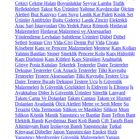
Çekici
Çekme Halatı
Boyunluklar
Seyyar Lamba
Trafik
Reflektörleri
Takoz
Kış Ürünleri
Yağmur Kaydırıcılar
Ölçüm
Aletleri
Buz Kazıyıcı
Cam Suyu
Lastik Kar Paleti
Kışlık Set
Ürünler
Antifrizler
Buğu Giderici
Lastik Zinciri
Elektrikli
Araç Şarj İstasyonları
Oto Yedek Parça
Römork
Hırdavat
Malzemeleri
Hırdavat Malzemesi ve Aksesuarları
Yönlendirme Levhaları
Sabitleme Ürünleri
Dübel
Dübel
Setleri
Somun
Çivi
Vida-Çivi
Demir Pul
Vida
Civata
Köşebent
Kapı ve Pencere Malzemeleri
Menteşe
Kapı Kolları
Yalıtım Bantları
Stoper
Sineklik
Pencere Kolu
Kapı Hidroliği
Kapı Dürbünü
Kapı Kilitleri
Kapı Sürgüleri
Anahtarlık
Gönye
Posta Kutuları
Tekerlek
Testereler
Daire Testereler
Dekupaj Testereler
Çok Amaçlı Testereler
Tilki Kuyruğu
Testereler
Testere Aksesuarları
Tilki Kuyruğu Testere Ucu
Daire Testere Bıçağı
Dekupaj Testere Ucu
İş Güvenlik
Malzemeleri
İş Güvenlik Gözlükleri
İş Eldiveni
İş Elbisesi
İş
Ayakkabısı
Diğer İş Güvenlik Ürünleri
Siperlik
Lanyard
Takım Çanta Ve Dolapları
Takım Çantası
Takım ve Hizmet
Dolapları
Avadanlık
Ölçü Aletleri
Metre ve Şerit Metre
Su
Terazisi
Oda Termostatı
Silikon ve Mastikler
Silikon
Mum
Silikon
Köpük
Mastik
Yapıştırıcı ve Bantlar
Bant
Teflon Bant
Elektrik Bandı
Kaydırmaz Bant
Koli Bandı
Çift Taraflı Bant
Alüminyum Bant
İzolasyon Bandı
Yapıştırıcılar
Tutkal
Kimyasal Dübeller
Japon Yapıştırıcıları
Epoksi
Hızlı
Yapıştırıcı
Merdivenler
Güvenlik Malzemeleri
Yangın