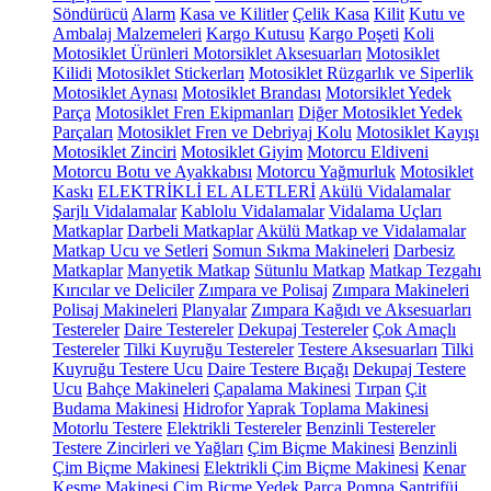
Söndürücü
Alarm
Kasa ve Kilitler
Çelik Kasa
Kilit
Kutu ve
Ambalaj Malzemeleri
Kargo Kutusu
Kargo Poşeti
Koli
Motosiklet Ürünleri
Motorsiklet Aksesuarları
Motosiklet
Kilidi
Motosiklet Stickerları
Motosiklet Rüzgarlık ve Siperlik
Motosiklet Aynası
Motosiklet Brandası
Motorsiklet Yedek
Parça
Motosiklet Fren Ekipmanları
Diğer Motosiklet Yedek
Parçaları
Motosiklet Fren ve Debriyaj Kolu
Motosiklet Kayışı
Motosiklet Zinciri
Motosiklet Giyim
Motorcu Eldiveni
Motorcu Botu ve Ayakkabısı
Motorcu Yağmurluk
Motosiklet
Kaskı
ELEKTRİKLİ EL ALETLERİ
Akülü Vidalamalar
Şarjlı Vidalamalar
Kablolu Vidalamalar
Vidalama Uçları
Matkaplar
Darbeli Matkaplar
Akülü Matkap ve Vidalamalar
Matkap Ucu ve Setleri
Somun Sıkma Makineleri
Darbesiz
Matkaplar
Manyetik Matkap
Sütunlu Matkap
Matkap Tezgahı
Kırıcılar ve Deliciler
Zımpara ve Polisaj
Zımpara Makineleri
Polisaj Makineleri
Planyalar
Zımpara Kağıdı ve Aksesuarları
Testereler
Daire Testereler
Dekupaj Testereler
Çok Amaçlı
Testereler
Tilki Kuyruğu Testereler
Testere Aksesuarları
Tilki
Kuyruğu Testere Ucu
Daire Testere Bıçağı
Dekupaj Testere
Ucu
Bahçe Makineleri
Çapalama Makinesi
Tırpan
Çit
Budama Makinesi
Hidrofor
Yaprak Toplama Makinesi
Motorlu Testere
Elektrikli Testereler
Benzinli Testereler
Testere Zincirleri ve Yağları
Çim Biçme Makinesi
Benzinli
Çim Biçme Makinesi
Elektrikli Çim Biçme Makinesi
Kenar
Kesme Makinesi
Çim Biçme Yedek Parça
Pompa
Santrifüj