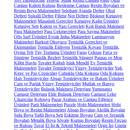
Sıvı Yapıştırıcılar
Tebeşir
Suluk
Resim Çantası
Pano
Okul
Çantası
Kalem Kutusu
Beslenme Çantası
Resim Boyaları ve
Resim Boya Malzemeleri
Selobant
Ajanda
Defter
Okul
Defteri
Spiralli Defter
Fihrist
Not Defteri
Bloknot
Kırtasiye
Malzemeleri
Masaüstü Gereçleri
Kırtasiye Kağıt Ürünleri
Kırtasiye Seti
Kalem ve Yazı Gereçleri
Koli Bandı Makinesi
Para Makineleri
Para Çekmeceleri
Para Sayma Makineleri
Ofis Sarf Ürünleri
Evrak İmha Makineleri
Laminasyon
Makineleri
Barkod Okuyucu
Temizlik Gereçleri ve
Ekipmanları
Temizlik Eldiveni
Temizlik Kovası
Temizlik,
Ovma Teli
Tüy Toplama Ürünleri
Faraş
Çekpas
Fırça ve
Süpürge
Temizlik Bezleri
Temizlik Süngeri
Paspas ve Mop
Kâğıt Havlu
Tuvalet Kağıdı
Islak Mendil
Ev Temizlik
Malzemeleri
Tuvalet Temizleyici
Yüzey Temizleyiciler
Yağ,
Kireç ve Pas Çözücüler
Çubuklu Oda Kokusu
Oda Kokusu
Halı Temizleyiciler
Ahşap Temizleyiciler ve Bakım Ürünleri
Cam ve Parlak Yüzey Temizleyiciler
Mutfak ve Banyo
Temizleyiciler
Bulaşık Makinesi Deterjanı
Yumuşatıcı
Çamaşır Deterjanı
Elde Bulaşık Deterjanı
Çamaşır Leke
Çıkarıcılar
Kolonya
Pazar Arabası ve Çantası
Eğlence
Ürünleri
Parti Malzemeleri
Puzzle
Hobi Malzemeleri
Hobi
Boya ve Resim Malzemeleri
Ahşap Boyaları
Akrilik Boyalar
Sulu Boya
Yağlı Boya Seti
Eskitme Boyası
Cam ve Seramik
Boyaları
Metalik Boya
Şövale
Kumaş Boyaları
Resim Fırçası
ve Rulosu
Tuval
El İşi & Tekstil Malzemeleri
Örgü İpi
Güpür