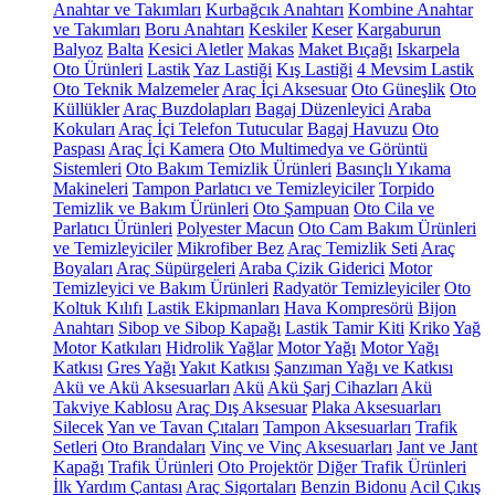
Anahtar ve Takımları
Kurbağcık Anahtarı
Kombine Anahtar
ve Takımları
Boru Anahtarı
Keskiler
Keser
Kargaburun
Balyoz
Balta
Kesici Aletler
Makas
Maket Bıçağı
Iskarpela
Oto Ürünleri
Lastik
Yaz Lastiği
Kış Lastiği
4 Mevsim Lastik
Oto Teknik Malzemeler
Araç İçi Aksesuar
Oto Güneşlik
Oto
Küllükler
Araç Buzdolapları
Bagaj Düzenleyici
Araba
Kokuları
Araç İçi Telefon Tutucular
Bagaj Havuzu
Oto
Paspası
Araç İçi Kamera
Oto Multimedya ve Görüntü
Sistemleri
Oto Bakım Temizlik Ürünleri
Basınçlı Yıkama
Makineleri
Tampon Parlatıcı ve Temizleyiciler
Torpido
Temizlik ve Bakım Ürünleri
Oto Şampuan
Oto Cila ve
Parlatıcı Ürünleri
Polyester Macun
Oto Cam Bakım Ürünleri
ve Temizleyiciler
Mikrofiber Bez
Araç Temizlik Seti
Araç
Boyaları
Araç Süpürgeleri
Araba Çizik Giderici
Motor
Temizleyici ve Bakım Ürünleri
Radyatör Temizleyiciler
Oto
Koltuk Kılıfı
Lastik Ekipmanları
Hava Kompresörü
Bijon
Anahtarı
Sibop ve Sibop Kapağı
Lastik Tamir Kiti
Kriko
Yağ
Motor Katkıları
Hidrolik Yağlar
Motor Yağı
Motor Yağı
Katkısı
Gres Yağı
Yakıt Katkısı
Şanzıman Yağı ve Katkısı
Akü ve Akü Aksesuarları
Akü
Akü Şarj Cihazları
Akü
Takviye Kablosu
Araç Dış Aksesuar
Plaka Aksesuarları
Silecek
Yan ve Tavan Çıtaları
Tampon Aksesuarları
Trafik
Setleri
Oto Brandaları
Vinç ve Vinç Aksesuarları
Jant ve Jant
Kapağı
Trafik Ürünleri
Oto Projektör
Diğer Trafik Ürünleri
İlk Yardım Çantası
Araç Sigortaları
Benzin Bidonu
Acil Çıkış