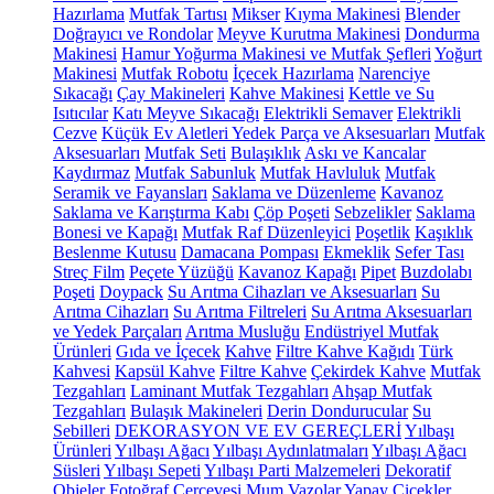
Hazırlama
Mutfak Tartısı
Mikser
Kıyma Makinesi
Blender
Doğrayıcı ve Rondolar
Meyve Kurutma Makinesi
Dondurma
Makinesi
Hamur Yoğurma Makinesi ve Mutfak Şefleri
Yoğurt
Makinesi
Mutfak Robotu
İçecek Hazırlama
Narenciye
Sıkacağı
Çay Makineleri
Kahve Makinesi
Kettle ve Su
Isıtıcılar
Katı Meyve Sıkacağı
Elektrikli Semaver
Elektrikli
Cezve
Küçük Ev Aletleri Yedek Parça ve Aksesuarları
Mutfak
Aksesuarları
Mutfak Seti
Bulaşıklık
Askı ve Kancalar
Kaydırmaz
Mutfak Sabunluk
Mutfak Havluluk
Mutfak
Seramik ve Fayansları
Saklama ve Düzenleme
Kavanoz
Saklama ve Karıştırma Kabı
Çöp Poşeti
Sebzelikler
Saklama
Bonesi ve Kapağı
Mutfak Raf Düzenleyici
Poşetlik
Kaşıklık
Beslenme Kutusu
Damacana Pompası
Ekmeklik
Sefer Tası
Streç Film
Peçete Yüzüğü
Kavanoz Kapağı
Pipet
Buzdolabı
Poşeti
Doypack
Su Arıtma Cihazları ve Aksesuarları
Su
Arıtma Cihazları
Su Arıtma Filtreleri
Su Arıtma Aksesuarları
ve Yedek Parçaları
Arıtma Musluğu
Endüstriyel Mutfak
Ürünleri
Gıda ve İçecek
Kahve
Filtre Kahve Kağıdı
Türk
Kahvesi
Kapsül Kahve
Filtre Kahve
Çekirdek Kahve
Mutfak
Tezgahları
Laminant Mutfak Tezgahları
Ahşap Mutfak
Tezgahları
Bulaşık Makineleri
Derin Dondurucular
Su
Sebilleri
DEKORASYON VE EV GEREÇLERİ
Yılbaşı
Ürünleri
Yılbaşı Ağacı
Yılbaşı Aydınlatmaları
Yılbaşı Ağacı
Süsleri
Yılbaşı Sepeti
Yılbaşı Parti Malzemeleri
Dekoratif
Objeler
Fotoğraf Çerçevesi
Mum
Vazolar
Yapay Çiçekler