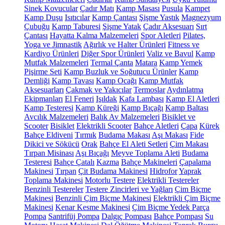
Sinek Kovucular
Çadır Matı
Kamp Masası
Pusula
Kampet
Kamp Duşu
Isıtıcılar
Kamp Çantası
Şişme Yastık
Magnezyum
Çubuğu
Kamp Taburesi
Şişme Yatak
Çadır Aksesuarı
Sırt
Çantası
Hayatta Kalma Malzemeleri
Spor Aletleri
Pilates,
Yoga ve Jimnastik
Ağırlık ve Halter Ürünleri
Fitness ve
Kardiyo Ürünleri
Diğer Spor Ürünleri
Valiz ve Bavul
Kamp
Mutfak Malzemeleri
Termal Çanta
Matara
Kamp Yemek
Pişirme Seti
Kamp Buzluk ve Soğutucu Ürünler
Kamp
Demliği
Kamp Tavası
Kamp Ocağı
Kamp Mutfak
Aksesuarları
Çakmak ve Yakıcılar
Termoslar
Aydınlatma
Ekipmanları
El Feneri
Işıldak
Kafa Lambası
Kamp El Aletleri
Kamp Testeresi
Kamp Küreği
Kamp Bıçağı
Kamp Baltası
Avcılık Malzemeleri
Balık Av Malzemeleri
Bisiklet ve
Scooter
Bisiklet
Elektrikli Scooter
Bahçe Aletleri
Çapa
Kürek
Bahçe Eldiveni
Tırmık
Budama Makası
Aşı Makası
Fide
Dikici ve Sökücü
Orak
Bahçe El Aleti Setleri
Çim Makası
Tırpan Misinası
Aşı Bıçağı
Meyve Toplama Aleti
Budama
Testeresi
Bahçe Çatalı
Kazma
Bahçe Makineleri
Çapalama
Makinesi
Tırpan
Çit Budama Makinesi
Hidrofor
Yaprak
Toplama Makinesi
Motorlu Testere
Elektrikli Testereler
Benzinli Testereler
Testere Zincirleri ve Yağları
Çim Biçme
Makinesi
Benzinli Çim Biçme Makinesi
Elektrikli Çim Biçme
Makinesi
Kenar Kesme Makinesi
Çim Biçme Yedek Parça
Pompa
Santrifüj Pompa
Dalgıç Pompası
Bahçe Pompası
Su