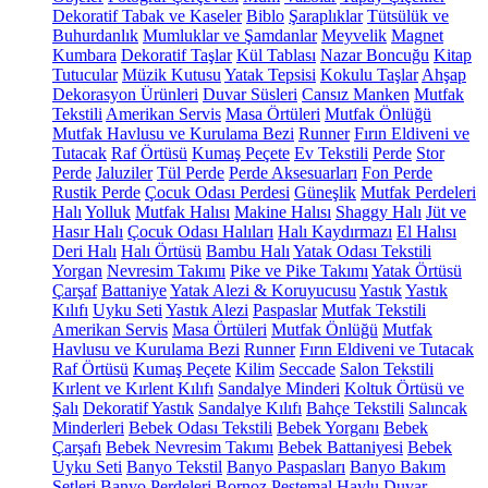
Dekoratif Tabak ve Kaseler
Biblo
Şaraplıklar
Tütsülük ve
Buhurdanlık
Mumluklar ve Şamdanlar
Meyvelik
Magnet
Kumbara
Dekoratif Taşlar
Kül Tablası
Nazar Boncuğu
Kitap
Tutucular
Müzik Kutusu
Yatak Tepsisi
Kokulu Taşlar
Ahşap
Dekorasyon Ürünleri
Duvar Süsleri
Cansız Manken
Mutfak
Tekstili
Amerikan Servis
Masa Örtüleri
Mutfak Önlüğü
Mutfak Havlusu ve Kurulama Bezi
Runner
Fırın Eldiveni ve
Tutacak
Raf Örtüsü
Kumaş Peçete
Ev Tekstili
Perde
Stor
Perde
Jaluziler
Tül Perde
Perde Aksesuarları
Fon Perde
Rustik Perde
Çocuk Odası Perdesi
Güneşlik
Mutfak Perdeleri
Halı
Yolluk
Mutfak Halısı
Makine Halısı
Shaggy Halı
Jüt ve
Hasır Halı
Çocuk Odası Halıları
Halı Kaydırmazı
El Halısı
Deri Halı
Halı Örtüsü
Bambu Halı
Yatak Odası Tekstili
Yorgan
Nevresim Takımı
Pike ve Pike Takımı
Yatak Örtüsü
Çarşaf
Battaniye
Yatak Alezi & Koruyucusu
Yastık
Yastık
Kılıfı
Uyku Seti
Yastık Alezi
Paspaslar
Mutfak Tekstili
Amerikan Servis
Masa Örtüleri
Mutfak Önlüğü
Mutfak
Havlusu ve Kurulama Bezi
Runner
Fırın Eldiveni ve Tutacak
Raf Örtüsü
Kumaş Peçete
Kilim
Seccade
Salon Tekstili
Kırlent ve Kırlent Kılıfı
Sandalye Minderi
Koltuk Örtüsü ve
Şalı
Dekoratif Yastık
Sandalye Kılıfı
Bahçe Tekstili
Salıncak
Minderleri
Bebek Odası Tekstili
Bebek Yorganı
Bebek
Çarşafı
Bebek Nevresim Takımı
Bebek Battaniyesi
Bebek
Uyku Seti
Banyo Tekstil
Banyo Paspasları
Banyo Bakım
Setleri
Banyo Perdeleri
Bornoz
Peştemal
Havlu
Duvar