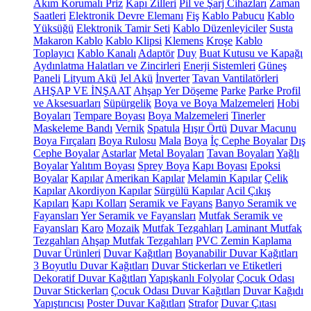
Akım Korumalı Priz
Kapı Zilleri
Pil ve Şarj Cihazları
Zaman
Saatleri
Elektronik Devre Elemanı
Fiş
Kablo Pabucu
Kablo
Yüksüğü
Elektronik Tamir Seti
Kablo Düzenleyiciler
Susta
Makaron Kablo
Kablo Klipsi
Klemens
Kroşe
Kablo
Toplayıcı
Kablo Kanalı
Adaptör
Duy
Buat Kutusu ve Kapağı
Aydınlatma Halatları ve Zincirleri
Enerji Sistemleri
Güneş
Paneli
Lityum Akü
Jel Akü
İnverter
Tavan Vantilatörleri
AHŞAP VE İNŞAAT
Ahşap Yer Döşeme
Parke
Parke Profil
ve Aksesuarları
Süpürgelik
Boya ve Boya Malzemeleri
Hobi
Boyaları
Tempare Boyası
Boya Malzemeleri
Tinerler
Maskeleme Bandı
Vernik
Spatula
Hışır Örtü
Duvar Macunu
Boya Fırçaları
Boya Rulosu
Mala
Boya
İç Cephe Boyalar
Dış
Cephe Boyalar
Astarlar
Metal Boyaları
Tavan Boyaları
Yağlı
Boyalar
Yalıtım Boyası
Sprey Boya
Kapı Boyası
Epoksi
Boyalar
Kapılar
Amerikan Kapılar
Melamin Kapılar
Çelik
Kapılar
Akordiyon Kapılar
Sürgülü Kapılar
Acil Çıkış
Kapıları
Kapı Kolları
Seramik ve Fayans
Banyo Seramik ve
Fayansları
Yer Seramik ve Fayansları
Mutfak Seramik ve
Fayansları
Karo
Mozaik
Mutfak Tezgahları
Laminant Mutfak
Tezgahları
Ahşap Mutfak Tezgahları
PVC Zemin Kaplama
Duvar Ürünleri
Duvar Kağıtları
Boyanabilir Duvar Kağıtları
3 Boyutlu Duvar Kağıtları
Duvar Stickerları ve Etiketleri
Dekoratif Duvar Kağıtları
Yapışkanlı Folyolar
Çocuk Odası
Duvar Stickerları
Çocuk Odası Duvar Kağıtları
Duvar Kağıdı
Yapıştırıcısı
Poster Duvar Kağıtları
Strafor
Duvar Çıtası