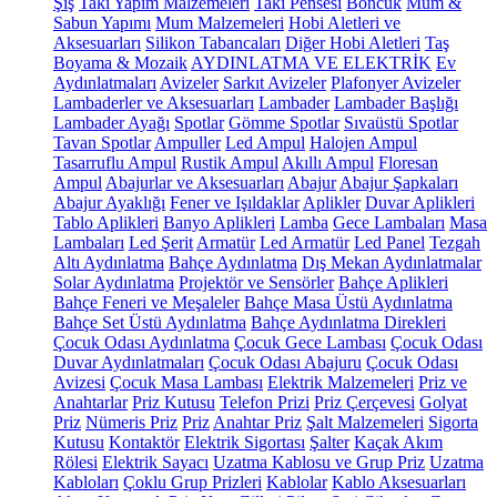
Şiş
Takı Yapım Malzemeleri
Takı Pensesi
Boncuk
Mum &
Sabun Yapımı
Mum Malzemeleri
Hobi Aletleri ve
Aksesuarları
Silikon Tabancaları
Diğer Hobi Aletleri
Taş
Boyama & Mozaik
AYDINLATMA VE ELEKTRİK
Ev
Aydınlatmaları
Avizeler
Sarkıt Avizeler
Plafonyer Avizeler
Lambaderler ve Aksesuarları
Lambader
Lambader Başlığı
Lambader Ayağı
Spotlar
Gömme Spotlar
Sıvaüstü Spotlar
Tavan Spotlar
Ampuller
Led Ampul
Halojen Ampul
Tasarruflu Ampul
Rustik Ampul
Akıllı Ampul
Floresan
Ampul
Abajurlar ve Aksesuarları
Abajur
Abajur Şapkaları
Abajur Ayaklığı
Fener ve Işıldaklar
Aplikler
Duvar Aplikleri
Tablo Aplikleri
Banyo Aplikleri
Lamba
Gece Lambaları
Masa
Lambaları
Led Şerit
Armatür
Led Armatür
Led Panel
Tezgah
Altı Aydınlatma
Bahçe Aydınlatma
Dış Mekan Aydınlatmalar
Solar Aydınlatma
Projektör ve Sensörler
Bahçe Aplikleri
Bahçe Feneri ve Meşaleler
Bahçe Masa Üstü Aydınlatma
Bahçe Set Üstü Aydınlatma
Bahçe Aydınlatma Direkleri
Çocuk Odası Aydınlatma
Çocuk Gece Lambası
Çocuk Odası
Duvar Aydınlatmaları
Çocuk Odası Abajuru
Çocuk Odası
Avizesi
Çocuk Masa Lambası
Elektrik Malzemeleri
Priz ve
Anahtarlar
Priz Kutusu
Telefon Prizi
Priz Çerçevesi
Golyat
Priz
Nümeris Priz
Priz
Anahtar Priz
Şalt Malzemeleri
Sigorta
Kutusu
Kontaktör
Elektrik Sigortası
Şalter
Kaçak Akım
Rölesi
Elektrik Sayacı
Uzatma Kablosu ve Grup Priz
Uzatma
Kabloları
Çoklu Grup Prizleri
Kablolar
Kablo Aksesuarları