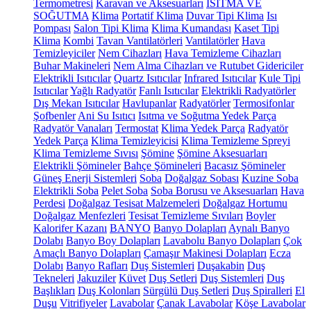
Termometresi
Karavan ve Aksesuarları
ISITMA VE
SOĞUTMA
Klima
Portatif Klima
Duvar Tipi Klima
Isı
Pompası
Salon Tipi Klima
Klima Kumandası
Kaset Tipi
Klima
Kombi
Tavan Vantilatörleri
Vantilatörler
Hava
Temizleyiciler
Nem Cihazları
Hava Temizleme Cihazları
Buhar Makineleri
Nem Alma Cihazları ve Rutubet Gidericiler
Elektrikli Isıtıcılar
Quartz Isıtıcılar
Infrared Isıtıcılar
Kule Tipi
Isıtıcılar
Yağlı Radyatör
Fanlı Isıtıcılar
Elektrikli Radyatörler
Dış Mekan Isıtıcılar
Havlupanlar
Radyatörler
Termosifonlar
Şofbenler
Ani Su Isıtıcı
Isıtma ve Soğutma Yedek Parça
Radyatör Vanaları
Termostat
Klima Yedek Parça
Radyatör
Yedek Parça
Klima Temizleyicisi
Klima Temizleme Spreyi
Klima Temizleme Sıvısı
Şömine
Şömine Aksesuarları
Elektrikli Şömineler
Bahçe Şömineleri
Bacasız Şömineler
Güneş Enerji Sistemleri
Soba
Doğalgaz Sobası
Kuzine Soba
Elektrikli Soba
Pelet Soba
Soba Borusu ve Aksesuarları
Hava
Perdesi
Doğalgaz Tesisat Malzemeleri
Doğalgaz Hortumu
Doğalgaz Menfezleri
Tesisat Temizleme Sıvıları
Boyler
Kalorifer Kazanı
BANYO
Banyo Dolapları
Aynalı Banyo
Dolabı
Banyo Boy Dolapları
Lavabolu Banyo Dolapları
Çok
Amaçlı Banyo Dolapları
Çamaşır Makinesi Dolapları
Ecza
Dolabı
Banyo Rafları
Duş Sistemleri
Duşakabin
Duş
Tekneleri
Jakuziler
Küvet
Duş Setleri
Duş Sistemleri
Duş
Başlıkları
Duş Kolonları
Sürgülü Duş Setleri
Duş Spiralleri
El
Duşu
Vitrifiyeler
Lavabolar
Çanak Lavabolar
Köşe Lavabolar