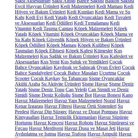
Saksı Aksesuarları
Saksı Altlığı
Bahçe Saksısı
Balkon Saksısı
Evcil Hayvan Ürünleri
Kedi Malzemeleri
Kedi Maması
Kedi
Hijyen ve Bakım Ürünleri
Kedi Kumları
Kedi Mama ve Su
Kabı
Kedi Evi
Kedi Yatağı
Kedi Oyuncakları
Kedi Tuvaleti
ve Aksesuarları
Kedi Ödülleri
Kedi Tırmalaması
Kedi
Vitamini
Kedi Taşıma Çantası
Köpek Malzemeleri
Köpek
Yatağı
Köpek Vitamini
Köpek Oyuncakları
Köpek Mama ve
Su Kabı
Köpek Güvenlik
Köpek Hijyen ve Bakım Ürünleri
Köpek Ödülleri
Köpek Maması
Köpek Kulübesi
Köpek
Tasmaları
Köpek Elbisesi
Köpek Kafesi
Kümesler
Kuş
Malzemeleri
Kuş Sağlık ve Bakım Ürünleri
Kuş Kafesleri ve
Aksesuarları
Kuş Yemi
Kuş Suluk ve Yemlikleri
Çocuk
Bahçe Oyuncakları
Kaydırak ve Salıncak
Oyun Evleri
Çocuk
Bahçe Sandalyeleri
Çocuk Bahçe Masaları
Uçurtma
Çocuk
Scooter
Çocuk Kaykay
Su Tabancası
Şişme Oyuncaklar
Akülü Araba
Su Aktivite Ürünleri
Şişme Havuz
Şişme Deniz
Yatağı
Şişme Deniz Topu
Can Yeleği
Can Simidi ve Deniz
Simidi
Şişme Deniz Kolluğu
Şişme Bot
Havuz Bonesi
Kano
Havuz Malzemeleri
Havuz Yapı Malzemeleri
Nozul
Havuz
Kenar Izgarası
Havuz Filtresi
Havuz Örtü Sistemleri
Su
Perdesi
Havuz Dip Süzgeç
Havuz ve Dozaj Pompası
Havuz
Kimyasalları
Havuz Temizlik Ekipmanları
Havuz Süpürge
Hortumu
Havuz Kepçesi
Havuz Robotu
Havuz Süpürgesi ve
Fırçası
Havuz Merdiveni
Havuz Duşu ve Masaj Jeti
Havuz
Aydınlatma ve Isıtma
Havuz Trafosu
Havuz Ampulü
Havuz