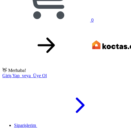
0
👋
Merhaba!
Giriş Yap veya Üye Ol
Siparişlerim