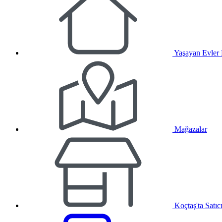
Yaşayan Evler
Mağazalar
Koçtaş'ta Satıc