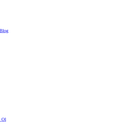
 Blog
ı Ol