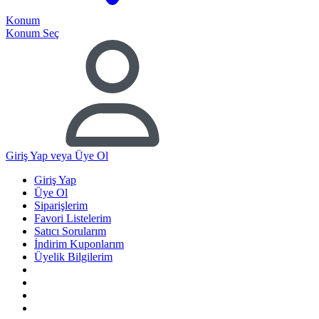
Konum
Konum Seç
Giriş Yap
veya Üye Ol
Giriş Yap
Üye Ol
Siparişlerim
Favori Listelerim
Satıcı Sorularım
İndirim Kuponlarım
Üyelik Bilgilerim