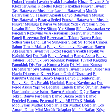
Dolap Uyumlu Lavabo
Ayaklı Lavabolar
Klozet
Duvara Sıfır
Klozetler
Asma Klozetler
Klozet Kapakları
Pisuvar
Tuvalet
Taşı
Batarya ve Musluklar
Lavabo Bataryaları
Mutfak
Bataryaları
Su Tasarruf Aparatı
Banyo Bataryaları
Musluk
Duş Bataryaları
Batarya Setleri
Fotoselli Batarya
Ara Musluk
Pisuvar Musluğu
Batarya ve Musluk Yedek Parçaları
Sifon
Lavabo Sifonu
Eviye Sifonu
Yer Sifonu
Sifon Aksesuarları ve
Parçaları
Rezervuar ve Aksesuarları
Rezervuar Kumanda
Paneli
Rezervuar Seti
Rezervuar İç Takımı
Banyo Bakım
Setleri
Yara Bandı
Lif ve Süngerler
Sıcak Su Torbası
Cımbız
Sabun
Tırnak Makası
Banyo Seramik ve Fayansları
Banyo
Aksesuarları
Tuvalet ve Klozet Fırçaları
Ayaklı Fırçalık ve
Kağıtlık Seti
Duş Rafı
Banyo Aynaları
Banyo Askısı
Banyo
Taburesi
Sabunluk
Sıvı Sabunluk Pompası
Tuvalet Kağıtlığı
Pamukluk
Diş Fırçası Koruma Kabı
Diş Macunu Kutusu
Dispenserler
Sıvı Sabun Dispenseri
Tuvalet Kağıdı Dispenseri
Havlu Dispenseri
Klozet Kapak Örtüsü Dispenseri
El
Kurutma Cihazları
Banyo Etajeri
Banyo Düzenleyicileri
Banyo Seti
Diş Fırçalık
Havluluk
Banyo Kaydırmazı
Duş
Perde Askısı
Yaşlı ve Bedensel Engelli Banyo Ürünleri
Banyo
Havalandırma ve Isıtma
Banyo Aspiratörü
Diğer
Banyo
Tekstil
Banyo Paspasları
Banyo Bakım Setleri
Banyo
Perdeleri
Bornoz
Peştemal
Havlu
MUTFAK
Mutfak
Mobilyaları
Mutfak Dolapları
Hazır Mutfak Dolapları
Çok
Amaçlı Dolap
Mini Mutfak Dolapları
Mutfak Rafları
Köşe