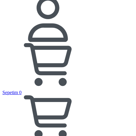
Sepetim
0