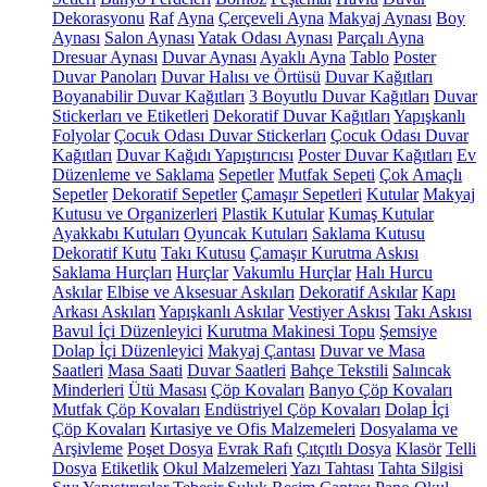
Dekorasyonu
Raf
Ayna
Çerçeveli Ayna
Makyaj Aynası
Boy
Aynası
Salon Aynası
Yatak Odası Aynası
Parçalı Ayna
Dresuar Aynası
Duvar Aynası
Ayaklı Ayna
Tablo
Poster
Duvar Panoları
Duvar Halısı ve Örtüsü
Duvar Kağıtları
Boyanabilir Duvar Kağıtları
3 Boyutlu Duvar Kağıtları
Duvar
Stickerları ve Etiketleri
Dekoratif Duvar Kağıtları
Yapışkanlı
Folyolar
Çocuk Odası Duvar Stickerları
Çocuk Odası Duvar
Kağıtları
Duvar Kağıdı Yapıştırıcısı
Poster Duvar Kağıtları
Ev
Düzenleme ve Saklama
Sepetler
Mutfak Sepeti
Çok Amaçlı
Sepetler
Dekoratif Sepetler
Çamaşır Sepetleri
Kutular
Makyaj
Kutusu ve Organizerleri
Plastik Kutular
Kumaş Kutular
Ayakkabı Kutuları
Oyuncak Kutuları
Saklama Kutusu
Dekoratif Kutu
Takı Kutusu
Çamaşır Kurutma Askısı
Saklama Hurçları
Hurçlar
Vakumlu Hurçlar
Halı Hurcu
Askılar
Elbise ve Aksesuar Askıları
Dekoratif Askılar
Kapı
Arkası Askıları
Yapışkanlı Askılar
Vestiyer Askısı
Takı Askısı
Bavul İçi Düzenleyici
Kurutma Makinesi Topu
Şemsiye
Dolap İçi Düzenleyici
Makyaj Çantası
Duvar ve Masa
Saatleri
Masa Saati
Duvar Saatleri
Bahçe Tekstili
Salıncak
Minderleri
Ütü Masası
Çöp Kovaları
Banyo Çöp Kovaları
Mutfak Çöp Kovaları
Endüstriyel Çöp Kovaları
Dolap İçi
Çöp Kovaları
Kırtasiye ve Ofis Malzemeleri
Dosyalama ve
Arşivleme
Poşet Dosya
Evrak Rafı
Çıtçıtlı Dosya
Klasör
Telli
Dosya
Etiketlik
Okul Malzemeleri
Yazı Tahtası
Tahta Silgisi