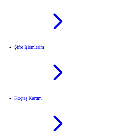
Şifre İşlemlerim
Koçtaş Kartım