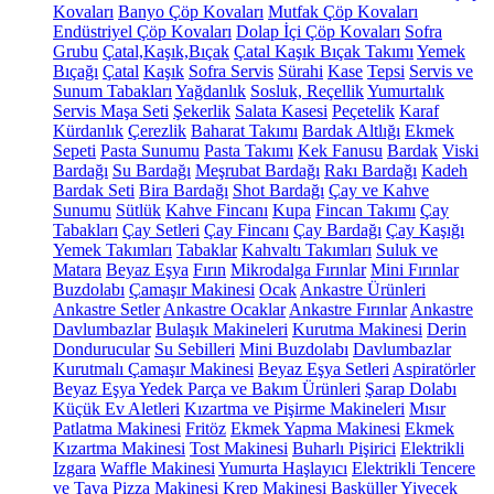
Kovaları
Banyo Çöp Kovaları
Mutfak Çöp Kovaları
Endüstriyel Çöp Kovaları
Dolap İçi Çöp Kovaları
Sofra
Grubu
Çatal,Kaşık,Bıçak
Çatal Kaşık Bıçak Takımı
Yemek
Bıçağı
Çatal
Kaşık
Sofra Servis
Sürahi
Kase
Tepsi
Servis ve
Sunum Tabakları
Yağdanlık
Sosluk, Reçellik
Yumurtalık
Servis Maşa Seti
Şekerlik
Salata Kasesi
Peçetelik
Karaf
Kürdanlık
Çerezlik
Baharat Takımı
Bardak Altlığı
Ekmek
Sepeti
Pasta Sunumu
Pasta Takımı
Kek Fanusu
Bardak
Viski
Bardağı
Su Bardağı
Meşrubat Bardağı
Rakı Bardağı
Kadeh
Bardak Seti
Bira Bardağı
Shot Bardağı
Çay ve Kahve
Sunumu
Sütlük
Kahve Fincanı
Kupa
Fincan Takımı
Çay
Tabakları
Çay Setleri
Çay Fincanı
Çay Bardağı
Çay Kaşığı
Yemek Takımları
Tabaklar
Kahvaltı Takımları
Suluk ve
Matara
Beyaz Eşya
Fırın
Mikrodalga Fırınlar
Mini Fırınlar
Buzdolabı
Çamaşır Makinesi
Ocak
Ankastre Ürünleri
Ankastre Setler
Ankastre Ocaklar
Ankastre Fırınlar
Ankastre
Davlumbazlar
Bulaşık Makineleri
Kurutma Makinesi
Derin
Dondurucular
Su Sebilleri
Mini Buzdolabı
Davlumbazlar
Kurutmalı Çamaşır Makinesi
Beyaz Eşya Setleri
Aspiratörler
Beyaz Eşya Yedek Parça ve Bakım Ürünleri
Şarap Dolabı
Küçük Ev Aletleri
Kızartma ve Pişirme Makineleri
Mısır
Patlatma Makinesi
Fritöz
Ekmek Yapma Makinesi
Ekmek
Kızartma Makinesi
Tost Makinesi
Buharlı Pişirici
Elektrikli
Izgara
Waffle Makinesi
Yumurta Haşlayıcı
Elektrikli Tencere
ve Tava
Pizza Makinesi
Krep Makinesi
Basküller
Yiyecek