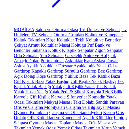
MOBİLYA
Salon ve Oturma Odası
TV Ünitesi ve Sehpası
Tv
Üniteleri
TV Sehpası
Oturma Grupları
Koltuk ve Kanepeler
Koltuk Takımları
Köşe Koltuklar
Tekli Koltuk ve Berjerler
Çekyat
Armut Koltuklar
Masaj Koltuğu
Puf
Bank ve
Benchler
Sallanan Koltuk
Kitaplık
Sehpalar
Zigon Sehpalar
Orta Sehpalar
Yan Sehpalar
Gazetelik
Antre ve Hol
Çok
Amaçlı Dolap
Portmantolar
Askılıklar
Kapı Askısı
Duvar
Askısı
Ayaklı Askılıklar
Dresuar
Ayakkabılık
Yatak Odası
Gardırop
Kapaklı Gardırop
Sürgülü Gardırop
Bez Gardırop
Açık Dolap
Köşe Gardırop
Yüklük
Baza
Tek Kişilik Baza
Çift Kişilik Baza
Yatak Başlığı
Çift Kişilik Yatak Başlığı
Tek
Kişilik Yatak Başlığı
Yatak
Çift Kişilik Yatak
Tek Kişilik
Yatak
Hasta Yatağı
Yatak Pedi & Şiltesi
Karyola
Tek Kişilik
Karyola
Çift Kişilik Karyola
Şifonyerler
Komodin
Yatak
Odası Takımları
Makyaj Masası
Takı Dolabı
Sandık
Paravan
Ofis ve Çalışma Mobilyaları
Çalışma ve Bilgisayar Masası
Oyuncu Koltukları
Çalışma ve Ofis Sandalyeleri
Keson
Ofis
Dolabı
Ofis Koltukları ve Kanepeleri
Ayaklı Küllükler
Laptop
Sehpası
Oyuncu Masası
Toplantı Masası
Ofis Masası ve
Takımları
Yemek Odası
Yemek Odası Takımları
Vitrin
Yemek