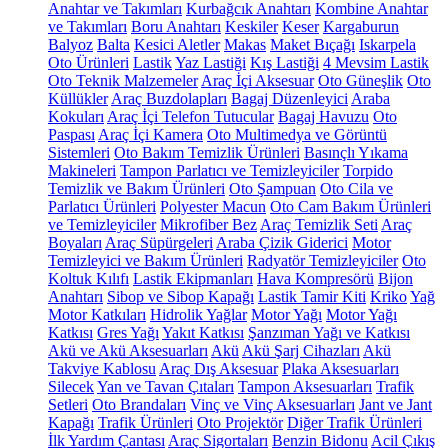
Anahtar ve Takımları
Kurbağcık Anahtarı
Kombine Anahtar
ve Takımları
Boru Anahtarı
Keskiler
Keser
Kargaburun
Balyoz
Balta
Kesici Aletler
Makas
Maket Bıçağı
Iskarpela
Oto Ürünleri
Lastik
Yaz Lastiği
Kış Lastiği
4 Mevsim Lastik
Oto Teknik Malzemeler
Araç İçi Aksesuar
Oto Güneşlik
Oto
Küllükler
Araç Buzdolapları
Bagaj Düzenleyici
Araba
Kokuları
Araç İçi Telefon Tutucular
Bagaj Havuzu
Oto
Paspası
Araç İçi Kamera
Oto Multimedya ve Görüntü
Sistemleri
Oto Bakım Temizlik Ürünleri
Basınçlı Yıkama
Makineleri
Tampon Parlatıcı ve Temizleyiciler
Torpido
Temizlik ve Bakım Ürünleri
Oto Şampuan
Oto Cila ve
Parlatıcı Ürünleri
Polyester Macun
Oto Cam Bakım Ürünleri
ve Temizleyiciler
Mikrofiber Bez
Araç Temizlik Seti
Araç
Boyaları
Araç Süpürgeleri
Araba Çizik Giderici
Motor
Temizleyici ve Bakım Ürünleri
Radyatör Temizleyiciler
Oto
Koltuk Kılıfı
Lastik Ekipmanları
Hava Kompresörü
Bijon
Anahtarı
Sibop ve Sibop Kapağı
Lastik Tamir Kiti
Kriko
Yağ
Motor Katkıları
Hidrolik Yağlar
Motor Yağı
Motor Yağı
Katkısı
Gres Yağı
Yakıt Katkısı
Şanzıman Yağı ve Katkısı
Akü ve Akü Aksesuarları
Akü
Akü Şarj Cihazları
Akü
Takviye Kablosu
Araç Dış Aksesuar
Plaka Aksesuarları
Silecek
Yan ve Tavan Çıtaları
Tampon Aksesuarları
Trafik
Setleri
Oto Brandaları
Vinç ve Vinç Aksesuarları
Jant ve Jant
Kapağı
Trafik Ürünleri
Oto Projektör
Diğer Trafik Ürünleri
İlk Yardım Çantası
Araç Sigortaları
Benzin Bidonu
Acil Çıkış