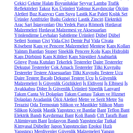
Çekici
Çekme Halatı
Boyunluklar
Seyyar Lamba
Trafik
Reflektörleri
Takoz
Kış Ürünleri
Yağmur Kaydırıcılar
Ölçüm
Aletleri
Buz Kazıyıcı
Cam Suyu
Lastik Kar Paleti
Kışlık Set
Ürünler
Antifrizler
Buğu Giderici
Lastik Zinciri
Elektrikli
Araç Şarj İstasyonları
Oto Yedek Parça
Römork
Hırdavat
Malzemeleri
Hırdavat Malzemesi ve Aksesuarları
Yönlendirme Levhaları
Sabitleme Ürünleri
Dübel
Dübel
Setleri
Somun
Çivi
Vida-Çivi
Demir Pul
Vida
Civata
Köşebent
Kapı ve Pencere Malzemeleri
Menteşe
Kapı Kolları
Yalıtım Bantları
Stoper
Sineklik
Pencere Kolu
Kapı Hidroliği
Kapı Dürbünü
Kapı Kilitleri
Kapı Sürgüleri
Anahtarlık
Gönye
Posta Kutuları
Tekerlek
Testereler
Daire Testereler
Dekupaj Testereler
Çok Amaçlı Testereler
Tilki Kuyruğu
Testereler
Testere Aksesuarları
Tilki Kuyruğu Testere Ucu
Daire Testere Bıçağı
Dekupaj Testere Ucu
İş Güvenlik
Malzemeleri
İş Güvenlik Gözlükleri
İş Eldiveni
İş Elbisesi
İş
Ayakkabısı
Diğer İş Güvenlik Ürünleri
Siperlik
Lanyard
Takım Çanta Ve Dolapları
Takım Çantası
Takım ve Hizmet
Dolapları
Avadanlık
Ölçü Aletleri
Metre ve Şerit Metre
Su
Terazisi
Oda Termostatı
Silikon ve Mastikler
Silikon
Mum
Silikon
Köpük
Mastik
Yapıştırıcı ve Bantlar
Bant
Teflon Bant
Elektrik Bandı
Kaydırmaz Bant
Koli Bandı
Çift Taraflı Bant
Alüminyum Bant
İzolasyon Bandı
Yapıştırıcılar
Tutkal
Kimyasal Dübeller
Japon Yapıştırıcıları
Epoksi
Hızlı
Yapıştırıcı
Merdivenler
Güvenlik Malzemeleri
Yangın