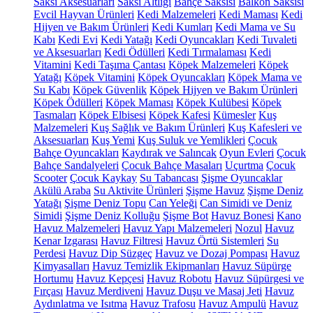
Saksı Aksesuarları
Saksı Altlığı
Bahçe Saksısı
Balkon Saksısı
Evcil Hayvan Ürünleri
Kedi Malzemeleri
Kedi Maması
Kedi
Hijyen ve Bakım Ürünleri
Kedi Kumları
Kedi Mama ve Su
Kabı
Kedi Evi
Kedi Yatağı
Kedi Oyuncakları
Kedi Tuvaleti
ve Aksesuarları
Kedi Ödülleri
Kedi Tırmalaması
Kedi
Vitamini
Kedi Taşıma Çantası
Köpek Malzemeleri
Köpek
Yatağı
Köpek Vitamini
Köpek Oyuncakları
Köpek Mama ve
Su Kabı
Köpek Güvenlik
Köpek Hijyen ve Bakım Ürünleri
Köpek Ödülleri
Köpek Maması
Köpek Kulübesi
Köpek
Tasmaları
Köpek Elbisesi
Köpek Kafesi
Kümesler
Kuş
Malzemeleri
Kuş Sağlık ve Bakım Ürünleri
Kuş Kafesleri ve
Aksesuarları
Kuş Yemi
Kuş Suluk ve Yemlikleri
Çocuk
Bahçe Oyuncakları
Kaydırak ve Salıncak
Oyun Evleri
Çocuk
Bahçe Sandalyeleri
Çocuk Bahçe Masaları
Uçurtma
Çocuk
Scooter
Çocuk Kaykay
Su Tabancası
Şişme Oyuncaklar
Akülü Araba
Su Aktivite Ürünleri
Şişme Havuz
Şişme Deniz
Yatağı
Şişme Deniz Topu
Can Yeleği
Can Simidi ve Deniz
Simidi
Şişme Deniz Kolluğu
Şişme Bot
Havuz Bonesi
Kano
Havuz Malzemeleri
Havuz Yapı Malzemeleri
Nozul
Havuz
Kenar Izgarası
Havuz Filtresi
Havuz Örtü Sistemleri
Su
Perdesi
Havuz Dip Süzgeç
Havuz ve Dozaj Pompası
Havuz
Kimyasalları
Havuz Temizlik Ekipmanları
Havuz Süpürge
Hortumu
Havuz Kepçesi
Havuz Robotu
Havuz Süpürgesi ve
Fırçası
Havuz Merdiveni
Havuz Duşu ve Masaj Jeti
Havuz
Aydınlatma ve Isıtma
Havuz Trafosu
Havuz Ampulü
Havuz