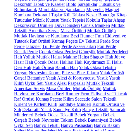
Dekoratif Tabak ve Kaseler
Biblo
Şaraplıklar
Tütsülük ve
Buhurdanlık
Mumluklar ve Şamdanlar
Meyvelik
Magnet
Kumbara
Dekoratif Taşlar
Kül Tablası
Nazar Boncuğu
Kitap
Tutucular
Müzik Kutusu
Yatak Tepsisi
Kokulu Taşlar
Ahşap
Dekorasyon Ürünleri
Duvar Süsleri
Cansız Manken
Mutfak
Tekstili
Amerikan Servis
Masa Örtüleri
Mutfak Önlüğü
Mutfak Havlusu ve Kurulama Bezi
Runner
Fırın Eldiveni ve
Tutacak
Raf Örtüsü
Kumaş Peçete
Ev Tekstili
Perde
Stor
Perde
Jaluziler
Tül Perde
Perde Aksesuarları
Fon Perde
Rustik Perde
Çocuk Odası Perdesi
Güneşlik
Mutfak Perdeleri
Halı
Yolluk
Mutfak Halısı
Makine Halısı
Shaggy Halı
Jüt ve
Hasır Halı
Çocuk Odası Halıları
Halı Kaydırmazı
El Halısı
Deri Halı
Halı Örtüsü
Bambu Halı
Yatak Odası Tekstili
Yorgan
Nevresim Takımı
Pike ve Pike Takımı
Yatak Örtüsü
Çarşaf
Battaniye
Yatak Alezi & Koruyucusu
Yastık
Yastık
Kılıfı
Uyku Seti
Yastık Alezi
Paspaslar
Mutfak Tekstili
Amerikan Servis
Masa Örtüleri
Mutfak Önlüğü
Mutfak
Havlusu ve Kurulama Bezi
Runner
Fırın Eldiveni ve Tutacak
Raf Örtüsü
Kumaş Peçete
Kilim
Seccade
Salon Tekstili
Kırlent ve Kırlent Kılıfı
Sandalye Minderi
Koltuk Örtüsü ve
Şalı
Dekoratif Yastık
Sandalye Kılıfı
Bahçe Tekstili
Salıncak
Minderleri
Bebek Odası Tekstili
Bebek Yorganı
Bebek
Çarşafı
Bebek Nevresim Takımı
Bebek Battaniyesi
Bebek
Uyku Seti
Banyo Tekstil
Banyo Paspasları
Banyo Bakım
Setleri
Banyo Perdeleri
Bornoz
Peştemal
Havlu
Duvar