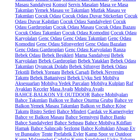
Masası Sandalyesi
Konsol
Servis Masaları
Masa ve Masa
Takımları
Yemek Masası ve Takımları
Mutfak Masası ve
Takımları
Çocuk Odası
Çocuk Odası Duvar Stickerları
Çocuk
Odası Duvar Kağıtları
Çocuk Odası Sandalyeleri
Çocuk
Odası Gardıropları
Çocuk Odası Masası
Çocuk Odası Bazası
Çocuk Odası Takımları
Çocuk Odası Komodini
Çocuk Odası
Karyolaları
Genç Odası
Genç Odası Takımları
Genç Odası
Komodini
Genç Odası Şifonyerleri
Genç Odası Bazaları
Genç Odası Gardıropları
Genç Odası Karyolaları
Ranza
Bebek Odası
Bebek Beşikleri
Mama Sandalyesi
Bebek
Karyolaları
Bebek Gardıropları
Bebek Yatakları
Bebek Odası
Takımları
Oyuncak Dolabı
Bebek Şifonyer
Bebek Odası
Tekstili
Bebek Yorganı
Bebek Çarşafı
Bebek Nevresim
Takımı
Bebek Battaniyesi
Bebek Uyku Seti
Mobilya
Aksesuarları
Mobilya Yedek Parçaları
Mobilya Kulpları
Raf
Ayakları
Keçeler
Masa Ayağı
Mobilya Ayağı
BAHÇE,BALKON VE OUTDOOR
Bahçe Mobilyaları
Bahçe Takımları
Balkon ve Bahçe Oturma Grubu
Bahçe ve
Balkon Yemek Masası Takımları
Balkon ve Bahçe Köşe
Takımı
Bistro Setleri
Bahçe Minderi
Çardak ve Kameriyeler
Bahçe ve Balkon Masası
Bahçe Şemsiyesi
Bahçe Bankı
Bahçe Sandalyeleri
Bahçe Sehpası
Bahçe Mobilya Kılıfları
Hamak
Bahçe Salıncağı
Şezlong
Bahçe Koltukları
Ahşap Ev
ve Bungalov
Tente
Prefabrik Evler
Kamp Spor ve Outdoor
Kamp Malzemeleri
Çadırlar
Kamp Sandalyesi
Uyku Tulumu