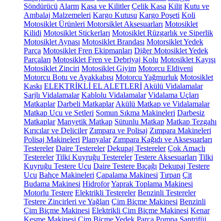
Söndürücü
Alarm
Kasa ve Kilitler
Çelik Kasa
Kilit
Kutu ve
Ambalaj Malzemeleri
Kargo Kutusu
Kargo Poşeti
Koli
Motosiklet Ürünleri
Motorsiklet Aksesuarları
Motosiklet
Kilidi
Motosiklet Stickerları
Motosiklet Rüzgarlık ve Siperlik
Motosiklet Aynası
Motosiklet Brandası
Motorsiklet Yedek
Parça
Motosiklet Fren Ekipmanları
Diğer Motosiklet Yedek
Parçaları
Motosiklet Fren ve Debriyaj Kolu
Motosiklet Kayışı
Motosiklet Zinciri
Motosiklet Giyim
Motorcu Eldiveni
Motorcu Botu ve Ayakkabısı
Motorcu Yağmurluk
Motosiklet
Kaskı
ELEKTRİKLİ EL ALETLERİ
Akülü Vidalamalar
Şarjlı Vidalamalar
Kablolu Vidalamalar
Vidalama Uçları
Matkaplar
Darbeli Matkaplar
Akülü Matkap ve Vidalamalar
Matkap Ucu ve Setleri
Somun Sıkma Makineleri
Darbesiz
Matkaplar
Manyetik Matkap
Sütunlu Matkap
Matkap Tezgahı
Kırıcılar ve Deliciler
Zımpara ve Polisaj
Zımpara Makineleri
Polisaj Makineleri
Planyalar
Zımpara Kağıdı ve Aksesuarları
Testereler
Daire Testereler
Dekupaj Testereler
Çok Amaçlı
Testereler
Tilki Kuyruğu Testereler
Testere Aksesuarları
Tilki
Kuyruğu Testere Ucu
Daire Testere Bıçağı
Dekupaj Testere
Ucu
Bahçe Makineleri
Çapalama Makinesi
Tırpan
Çit
Budama Makinesi
Hidrofor
Yaprak Toplama Makinesi
Motorlu Testere
Elektrikli Testereler
Benzinli Testereler
Testere Zincirleri ve Yağları
Çim Biçme Makinesi
Benzinli
Çim Biçme Makinesi
Elektrikli Çim Biçme Makinesi
Kenar
Kesme Makinesi
Çim Biçme Yedek Parça
Pompa
Santrifüj