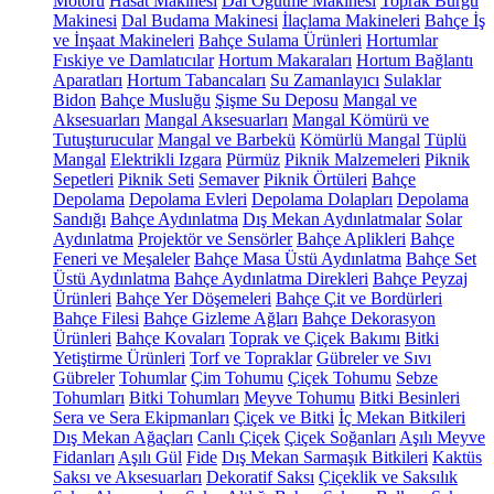
Motoru
Hasat Makinesi
Dal Öğütme Makinesi
Toprak Burgu
Makinesi
Dal Budama Makinesi
İlaçlama Makineleri
Bahçe İş
ve İnşaat Makineleri
Bahçe Sulama Ürünleri
Hortumlar
Fıskiye ve Damlatıcılar
Hortum Makaraları
Hortum Bağlantı
Aparatları
Hortum Tabancaları
Su Zamanlayıcı
Sulaklar
Bidon
Bahçe Musluğu
Şişme Su Deposu
Mangal ve
Aksesuarları
Mangal Aksesuarları
Mangal Kömürü ve
Tutuşturucular
Mangal ve Barbekü
Kömürlü Mangal
Tüplü
Mangal
Elektrikli Izgara
Pürmüz
Piknik Malzemeleri
Piknik
Sepetleri
Piknik Seti
Semaver
Piknik Örtüleri
Bahçe
Depolama
Depolama Evleri
Depolama Dolapları
Depolama
Sandığı
Bahçe Aydınlatma
Dış Mekan Aydınlatmalar
Solar
Aydınlatma
Projektör ve Sensörler
Bahçe Aplikleri
Bahçe
Feneri ve Meşaleler
Bahçe Masa Üstü Aydınlatma
Bahçe Set
Üstü Aydınlatma
Bahçe Aydınlatma Direkleri
Bahçe Peyzaj
Ürünleri
Bahçe Yer Döşemeleri
Bahçe Çit ve Bordürleri
Bahçe Filesi
Bahçe Gizleme Ağları
Bahçe Dekorasyon
Ürünleri
Bahçe Kovaları
Toprak ve Çiçek Bakımı
Bitki
Yetiştirme Ürünleri
Torf ve Topraklar
Gübreler ve Sıvı
Gübreler
Tohumlar
Çim Tohumu
Çiçek Tohumu
Sebze
Tohumları
Bitki Tohumları
Meyve Tohumu
Bitki Besinleri
Sera ve Sera Ekipmanları
Çiçek ve Bitki
İç Mekan Bitkileri
Dış Mekan Ağaçları
Canlı Çiçek
Çiçek Soğanları
Aşılı Meyve
Fidanları
Aşılı Gül
Fide
Dış Mekan Sarmaşık Bitkileri
Kaktüs
Saksı ve Aksesuarları
Dekoratif Saksı
Çiçeklik ve Saksılık