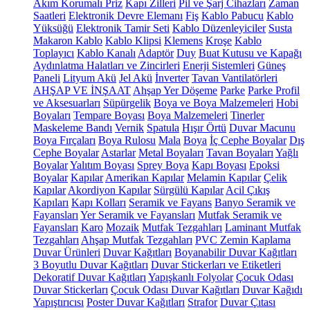
Akım Korumalı Priz
Kapı Zilleri
Pil ve Şarj Cihazları
Zaman
Saatleri
Elektronik Devre Elemanı
Fiş
Kablo Pabucu
Kablo
Yüksüğü
Elektronik Tamir Seti
Kablo Düzenleyiciler
Susta
Makaron Kablo
Kablo Klipsi
Klemens
Kroşe
Kablo
Toplayıcı
Kablo Kanalı
Adaptör
Duy
Buat Kutusu ve Kapağı
Aydınlatma Halatları ve Zincirleri
Enerji Sistemleri
Güneş
Paneli
Lityum Akü
Jel Akü
İnverter
Tavan Vantilatörleri
AHŞAP VE İNŞAAT
Ahşap Yer Döşeme
Parke
Parke Profil
ve Aksesuarları
Süpürgelik
Boya ve Boya Malzemeleri
Hobi
Boyaları
Tempare Boyası
Boya Malzemeleri
Tinerler
Maskeleme Bandı
Vernik
Spatula
Hışır Örtü
Duvar Macunu
Boya Fırçaları
Boya Rulosu
Mala
Boya
İç Cephe Boyalar
Dış
Cephe Boyalar
Astarlar
Metal Boyaları
Tavan Boyaları
Yağlı
Boyalar
Yalıtım Boyası
Sprey Boya
Kapı Boyası
Epoksi
Boyalar
Kapılar
Amerikan Kapılar
Melamin Kapılar
Çelik
Kapılar
Akordiyon Kapılar
Sürgülü Kapılar
Acil Çıkış
Kapıları
Kapı Kolları
Seramik ve Fayans
Banyo Seramik ve
Fayansları
Yer Seramik ve Fayansları
Mutfak Seramik ve
Fayansları
Karo
Mozaik
Mutfak Tezgahları
Laminant Mutfak
Tezgahları
Ahşap Mutfak Tezgahları
PVC Zemin Kaplama
Duvar Ürünleri
Duvar Kağıtları
Boyanabilir Duvar Kağıtları
3 Boyutlu Duvar Kağıtları
Duvar Stickerları ve Etiketleri
Dekoratif Duvar Kağıtları
Yapışkanlı Folyolar
Çocuk Odası
Duvar Stickerları
Çocuk Odası Duvar Kağıtları
Duvar Kağıdı
Yapıştırıcısı
Poster Duvar Kağıtları
Strafor
Duvar Çıtası