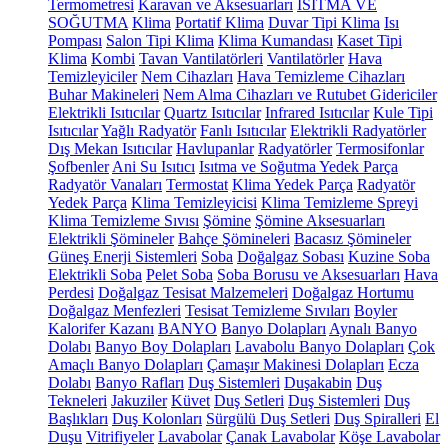
Termometresi
Karavan ve Aksesuarları
ISITMA VE
SOĞUTMA
Klima
Portatif Klima
Duvar Tipi Klima
Isı
Pompası
Salon Tipi Klima
Klima Kumandası
Kaset Tipi
Klima
Kombi
Tavan Vantilatörleri
Vantilatörler
Hava
Temizleyiciler
Nem Cihazları
Hava Temizleme Cihazları
Buhar Makineleri
Nem Alma Cihazları ve Rutubet Gidericiler
Elektrikli Isıtıcılar
Quartz Isıtıcılar
Infrared Isıtıcılar
Kule Tipi
Isıtıcılar
Yağlı Radyatör
Fanlı Isıtıcılar
Elektrikli Radyatörler
Dış Mekan Isıtıcılar
Havlupanlar
Radyatörler
Termosifonlar
Şofbenler
Ani Su Isıtıcı
Isıtma ve Soğutma Yedek Parça
Radyatör Vanaları
Termostat
Klima Yedek Parça
Radyatör
Yedek Parça
Klima Temizleyicisi
Klima Temizleme Spreyi
Klima Temizleme Sıvısı
Şömine
Şömine Aksesuarları
Elektrikli Şömineler
Bahçe Şömineleri
Bacasız Şömineler
Güneş Enerji Sistemleri
Soba
Doğalgaz Sobası
Kuzine Soba
Elektrikli Soba
Pelet Soba
Soba Borusu ve Aksesuarları
Hava
Perdesi
Doğalgaz Tesisat Malzemeleri
Doğalgaz Hortumu
Doğalgaz Menfezleri
Tesisat Temizleme Sıvıları
Boyler
Kalorifer Kazanı
BANYO
Banyo Dolapları
Aynalı Banyo
Dolabı
Banyo Boy Dolapları
Lavabolu Banyo Dolapları
Çok
Amaçlı Banyo Dolapları
Çamaşır Makinesi Dolapları
Ecza
Dolabı
Banyo Rafları
Duş Sistemleri
Duşakabin
Duş
Tekneleri
Jakuziler
Küvet
Duş Setleri
Duş Sistemleri
Duş
Başlıkları
Duş Kolonları
Sürgülü Duş Setleri
Duş Spiralleri
El
Duşu
Vitrifiyeler
Lavabolar
Çanak Lavabolar
Köşe Lavabolar