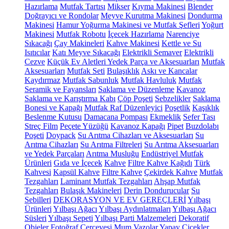
Hazırlama
Mutfak Tartısı
Mikser
Kıyma Makinesi
Blender
Doğrayıcı ve Rondolar
Meyve Kurutma Makinesi
Dondurma
Makinesi
Hamur Yoğurma Makinesi ve Mutfak Şefleri
Yoğurt
Makinesi
Mutfak Robotu
İçecek Hazırlama
Narenciye
Sıkacağı
Çay Makineleri
Kahve Makinesi
Kettle ve Su
Isıtıcılar
Katı Meyve Sıkacağı
Elektrikli Semaver
Elektrikli
Cezve
Küçük Ev Aletleri Yedek Parça ve Aksesuarları
Mutfak
Aksesuarları
Mutfak Seti
Bulaşıklık
Askı ve Kancalar
Kaydırmaz
Mutfak Sabunluk
Mutfak Havluluk
Mutfak
Seramik ve Fayansları
Saklama ve Düzenleme
Kavanoz
Saklama ve Karıştırma Kabı
Çöp Poşeti
Sebzelikler
Saklama
Bonesi ve Kapağı
Mutfak Raf Düzenleyici
Poşetlik
Kaşıklık
Beslenme Kutusu
Damacana Pompası
Ekmeklik
Sefer Tası
Streç Film
Peçete Yüzüğü
Kavanoz Kapağı
Pipet
Buzdolabı
Poşeti
Doypack
Su Arıtma Cihazları ve Aksesuarları
Su
Arıtma Cihazları
Su Arıtma Filtreleri
Su Arıtma Aksesuarları
ve Yedek Parçaları
Arıtma Musluğu
Endüstriyel Mutfak
Ürünleri
Gıda ve İçecek
Kahve
Filtre Kahve Kağıdı
Türk
Kahvesi
Kapsül Kahve
Filtre Kahve
Çekirdek Kahve
Mutfak
Tezgahları
Laminant Mutfak Tezgahları
Ahşap Mutfak
Tezgahları
Bulaşık Makineleri
Derin Dondurucular
Su
Sebilleri
DEKORASYON VE EV GEREÇLERİ
Yılbaşı
Ürünleri
Yılbaşı Ağacı
Yılbaşı Aydınlatmaları
Yılbaşı Ağacı
Süsleri
Yılbaşı Sepeti
Yılbaşı Parti Malzemeleri
Dekoratif
Objeler
Fotoğraf Çerçevesi
Mum
Vazolar
Yapay Çiçekler