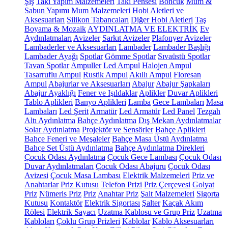
Şiş
Takı Yapım Malzemeleri
Takı Pensesi
Boncuk
Mum &
Sabun Yapımı
Mum Malzemeleri
Hobi Aletleri ve
Aksesuarları
Silikon Tabancaları
Diğer Hobi Aletleri
Taş
Boyama & Mozaik
AYDINLATMA VE ELEKTRİK
Ev
Aydınlatmaları
Avizeler
Sarkıt Avizeler
Plafonyer Avizeler
Lambaderler ve Aksesuarları
Lambader
Lambader Başlığı
Lambader Ayağı
Spotlar
Gömme Spotlar
Sıvaüstü Spotlar
Tavan Spotlar
Ampuller
Led Ampul
Halojen Ampul
Tasarruflu Ampul
Rustik Ampul
Akıllı Ampul
Floresan
Ampul
Abajurlar ve Aksesuarları
Abajur
Abajur Şapkaları
Abajur Ayaklığı
Fener ve Işıldaklar
Aplikler
Duvar Aplikleri
Tablo Aplikleri
Banyo Aplikleri
Lamba
Gece Lambaları
Masa
Lambaları
Led Şerit
Armatür
Led Armatür
Led Panel
Tezgah
Altı Aydınlatma
Bahçe Aydınlatma
Dış Mekan Aydınlatmalar
Solar Aydınlatma
Projektör ve Sensörler
Bahçe Aplikleri
Bahçe Feneri ve Meşaleler
Bahçe Masa Üstü Aydınlatma
Bahçe Set Üstü Aydınlatma
Bahçe Aydınlatma Direkleri
Çocuk Odası Aydınlatma
Çocuk Gece Lambası
Çocuk Odası
Duvar Aydınlatmaları
Çocuk Odası Abajuru
Çocuk Odası
Avizesi
Çocuk Masa Lambası
Elektrik Malzemeleri
Priz ve
Anahtarlar
Priz Kutusu
Telefon Prizi
Priz Çerçevesi
Golyat
Priz
Nümeris Priz
Priz
Anahtar Priz
Şalt Malzemeleri
Sigorta
Kutusu
Kontaktör
Elektrik Sigortası
Şalter
Kaçak Akım
Rölesi
Elektrik Sayacı
Uzatma Kablosu ve Grup Priz
Uzatma
Kabloları
Çoklu Grup Prizleri
Kablolar
Kablo Aksesuarları