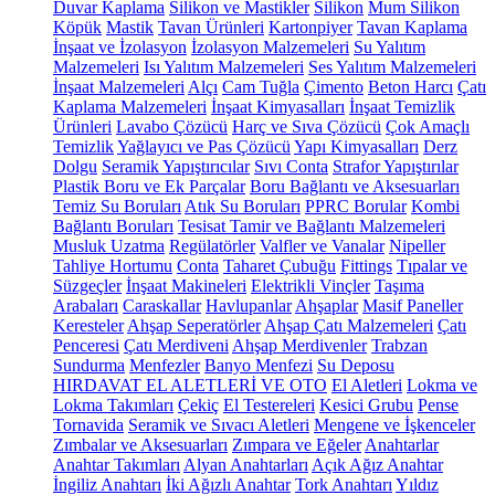
Duvar Kaplama
Silikon ve Mastikler
Silikon
Mum Silikon
Köpük
Mastik
Tavan Ürünleri
Kartonpiyer
Tavan Kaplama
İnşaat ve İzolasyon
İzolasyon Malzemeleri
Su Yalıtım
Malzemeleri
Isı Yalıtım Malzemeleri
Ses Yalıtım Malzemeleri
İnşaat Malzemeleri
Alçı
Cam Tuğla
Çimento
Beton Harcı
Çatı
Kaplama Malzemeleri
İnşaat Kimyasalları
İnşaat Temizlik
Ürünleri
Lavabo Çözücü
Harç ve Sıva Çözücü
Çok Amaçlı
Temizlik
Yağlayıcı ve Pas Çözücü
Yapı Kimyasalları
Derz
Dolgu
Seramik Yapıştırıcılar
Sıvı Conta
Strafor Yapıştırılar
Plastik Boru ve Ek Parçalar
Boru Bağlantı ve Aksesuarları
Temiz Su Boruları
Atık Su Boruları
PPRC Borular
Kombi
Bağlantı Boruları
Tesisat Tamir ve Bağlantı Malzemeleri
Musluk Uzatma
Regülatörler
Valfler ve Vanalar
Nipeller
Tahliye Hortumu
Conta
Taharet Çubuğu
Fittings
Tıpalar ve
Süzgeçler
İnşaat Makineleri
Elektrikli Vinçler
Taşıma
Arabaları
Caraskallar
Havlupanlar
Ahşaplar
Masif Paneller
Keresteler
Ahşap Seperatörler
Ahşap Çatı Malzemeleri
Çatı
Penceresi
Çatı Merdiveni
Ahşap Merdivenler
Trabzan
Sundurma
Menfezler
Banyo Menfezi
Su Deposu
HIRDAVAT EL ALETLERİ VE OTO
El Aletleri
Lokma ve
Lokma Takımları
Çekiç
El Testereleri
Kesici Grubu
Pense
Tornavida
Seramik ve Sıvacı Aletleri
Mengene ve İşkenceler
Zımbalar ve Aksesuarları
Zımpara ve Eğeler
Anahtarlar
Anahtar Takımları
Alyan Anahtarları
Açık Ağız Anahtar
İngiliz Anahtarı
İki Ağızlı Anahtar
Tork Anahtarı
Yıldız