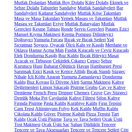
Mutfak Dolapları
Mutfak Boy Dolabı
Kiler Dolabı
Ekmek ve
Sebze Dolabı
Tabureler
Sandalye
Mutfak Sandalyeleri
Bar
Sandalyeleri
Katlanır Sandalyeler
Mutfak Köşe Takımları
Masa ve Masa Takımları
Yemek Masası ve Takımları
Mutfak
Masası ve Takımları
Eviye
Mutfak Bataryaları
Mutfak
Gereçleri
Kesme Tahtası
Rende
Servis Gereçleri
Patates Ezici
Manuel Kıyma Makinesi
Krema Pompası
Dilimleyici
Doğrayıcı
Yumurta Fırçası
Bıçak ve Bıçak Setleri
Yağ
Sıçratmaz
Soyucu, Oyacak
Ölçü Kabı ve Kaşığı
Merdane ve
Oklava
Hamur Açma Matı
Fındık Kıracağı ve Ceviz Kıracağı
Elek
Dondurma Kaşığı
Buz Kalıbı
Bıçak Bileyici Masat
Açacak ve Tirbuşon
Çekirdek Çıkarıcı
Çırpıcı
Sebze
Kurutucu
Huni
Baharat Öğütücü
Havan
Hamburger Presi
Sarımsak Ezici
Kaşık ve Kepçe Altlığı
Bıçak Standı
Süzgeç
Nihale
İçli Köfte Aparatı
Yumurta Zamanlayıcı
Dondurma
Kalıbı
Buz Kovası
Et Dövme Aleti
Sarma Makinesi
Kahve
Değirmenleri
Limon Sıkacağı
Pişirme Grubu
Çay ve Kahve
Demleme
French Press
Dripper
Chemex
Cezve
Çay Süzgeci
Demlik
Moka Pot
Çaydanlık
Kahve Filtresi
Sifon Kahve
Fırında Pişirme
Pasta Kalıbı
Kurabiye Kalıbı
Fırın Tepsisi
Cam Tepsi
Alüminyum Folyo
Kek Kalıbı
Muffin Kalıbı
Çikolata Kalıbı
Güveç
Pişirme Kağıdı
Pizza Tepsisi
Tart
Kalıbı
Ocak Üstü Pişirme
Tava ve Tava Setleri
Ocak Üstü
Tost Makinesi
Ocak Üstü Sac
Sahan
Düdüklü Tencere
Tencere ve Tava Aksesuarları
Tencere ve Tencere Setleri
Çöp