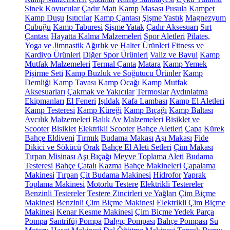
Sinek Kovucular
Çadır Matı
Kamp Masası
Pusula
Kampet
Kamp Duşu
Isıtıcılar
Kamp Çantası
Şişme Yastık
Magnezyum
Çubuğu
Kamp Taburesi
Şişme Yatak
Çadır Aksesuarı
Sırt
Çantası
Hayatta Kalma Malzemeleri
Spor Aletleri
Pilates,
Yoga ve Jimnastik
Ağırlık ve Halter Ürünleri
Fitness ve
Kardiyo Ürünleri
Diğer Spor Ürünleri
Valiz ve Bavul
Kamp
Mutfak Malzemeleri
Termal Çanta
Matara
Kamp Yemek
Pişirme Seti
Kamp Buzluk ve Soğutucu Ürünler
Kamp
Demliği
Kamp Tavası
Kamp Ocağı
Kamp Mutfak
Aksesuarları
Çakmak ve Yakıcılar
Termoslar
Aydınlatma
Ekipmanları
El Feneri
Işıldak
Kafa Lambası
Kamp El Aletleri
Kamp Testeresi
Kamp Küreği
Kamp Bıçağı
Kamp Baltası
Avcılık Malzemeleri
Balık Av Malzemeleri
Bisiklet ve
Scooter
Bisiklet
Elektrikli Scooter
Bahçe Aletleri
Çapa
Kürek
Bahçe Eldiveni
Tırmık
Budama Makası
Aşı Makası
Fide
Dikici ve Sökücü
Orak
Bahçe El Aleti Setleri
Çim Makası
Tırpan Misinası
Aşı Bıçağı
Meyve Toplama Aleti
Budama
Testeresi
Bahçe Çatalı
Kazma
Bahçe Makineleri
Çapalama
Makinesi
Tırpan
Çit Budama Makinesi
Hidrofor
Yaprak
Toplama Makinesi
Motorlu Testere
Elektrikli Testereler
Benzinli Testereler
Testere Zincirleri ve Yağları
Çim Biçme
Makinesi
Benzinli Çim Biçme Makinesi
Elektrikli Çim Biçme
Makinesi
Kenar Kesme Makinesi
Çim Biçme Yedek Parça
Pompa
Santrifüj Pompa
Dalgıç Pompası
Bahçe Pompası
Su