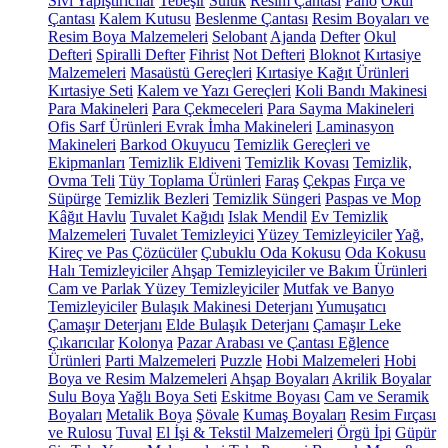
Sıvı Yapıştırıcılar
Tebeşir
Suluk
Resim Çantası
Pano
Okul
Çantası
Kalem Kutusu
Beslenme Çantası
Resim Boyaları ve
Resim Boya Malzemeleri
Selobant
Ajanda
Defter
Okul
Defteri
Spiralli Defter
Fihrist
Not Defteri
Bloknot
Kırtasiye
Malzemeleri
Masaüstü Gereçleri
Kırtasiye Kağıt Ürünleri
Kırtasiye Seti
Kalem ve Yazı Gereçleri
Koli Bandı Makinesi
Para Makineleri
Para Çekmeceleri
Para Sayma Makineleri
Ofis Sarf Ürünleri
Evrak İmha Makineleri
Laminasyon
Makineleri
Barkod Okuyucu
Temizlik Gereçleri ve
Ekipmanları
Temizlik Eldiveni
Temizlik Kovası
Temizlik,
Ovma Teli
Tüy Toplama Ürünleri
Faraş
Çekpas
Fırça ve
Süpürge
Temizlik Bezleri
Temizlik Süngeri
Paspas ve Mop
Kâğıt Havlu
Tuvalet Kağıdı
Islak Mendil
Ev Temizlik
Malzemeleri
Tuvalet Temizleyici
Yüzey Temizleyiciler
Yağ,
Kireç ve Pas Çözücüler
Çubuklu Oda Kokusu
Oda Kokusu
Halı Temizleyiciler
Ahşap Temizleyiciler ve Bakım Ürünleri
Cam ve Parlak Yüzey Temizleyiciler
Mutfak ve Banyo
Temizleyiciler
Bulaşık Makinesi Deterjanı
Yumuşatıcı
Çamaşır Deterjanı
Elde Bulaşık Deterjanı
Çamaşır Leke
Çıkarıcılar
Kolonya
Pazar Arabası ve Çantası
Eğlence
Ürünleri
Parti Malzemeleri
Puzzle
Hobi Malzemeleri
Hobi
Boya ve Resim Malzemeleri
Ahşap Boyaları
Akrilik Boyalar
Sulu Boya
Yağlı Boya Seti
Eskitme Boyası
Cam ve Seramik
Boyaları
Metalik Boya
Şövale
Kumaş Boyaları
Resim Fırçası
ve Rulosu
Tuval
El İşi & Tekstil Malzemeleri
Örgü İpi
Güpür