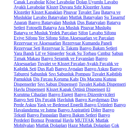
Çanak Lavabolar
Köşe Lavabolar
Dolap Uyumlu Lavabo
Ayaklı Lavabolar
Klozet
Duvara Sıfır Klozetler
Asma
Klozetler
Klozet Kapakları
Pisuvar
Tuvalet Taşı
Batarya ve
Musluklar
Lavabo Bataryaları
Mutfak Bataryaları
Su Tasarruf
Aparatı
Banyo Bataryaları
Musluk
Duş Bataryaları
Batarya
Setleri
Fotoselli Batarya
Ara Musluk
Pisuvar Musluğu
Batarya ve Musluk Yedek Parçaları
Sifon
Lavabo Sifonu
Eviye Sifonu
Yer Sifonu
Sifon Aksesuarları ve Parçaları
Rezervuar ve Aksesuarları
Rezervuar Kumanda Paneli
Rezervuar Seti
Rezervuar İç Takımı
Banyo Bakım Setleri
Yara Bandı
Lif ve Süngerler
Sıcak Su Torbası
Cımbız
Sabun
Tırnak Makası
Banyo Seramik ve Fayansları
Banyo
Aksesuarları
Tuvalet ve Klozet Fırçaları
Ayaklı Fırçalık ve
Kağıtlık Seti
Duş Rafı
Banyo Aynaları
Banyo Askısı
Banyo
Taburesi
Sabunluk
Sıvı Sabunluk Pompası
Tuvalet Kağıtlığı
Pamukluk
Diş Fırçası Koruma Kabı
Diş Macunu Kutusu
Dispenserler
Sıvı Sabun Dispenseri
Tuvalet Kağıdı Dispenseri
Havlu Dispenseri
Klozet Kapak Örtüsü Dispenseri
El
Kurutma Cihazları
Banyo Etajeri
Banyo Düzenleyicileri
Banyo Seti
Diş Fırçalık
Havluluk
Banyo Kaydırmazı
Duş
Perde Askısı
Yaşlı ve Bedensel Engelli Banyo Ürünleri
Banyo
Havalandırma ve Isıtma
Banyo Aspiratörü
Diğer
Banyo
Tekstil
Banyo Paspasları
Banyo Bakım Setleri
Banyo
Perdeleri
Bornoz
Peştemal
Havlu
MUTFAK
Mutfak
Mobilyaları
Mutfak Dolapları
Hazır Mutfak Dolapları
Çok