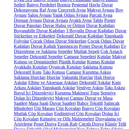
Setleri
Banyo Perdeleri
Bornoz
Peştemal
Havlu
Duvar
Dekorasyonu
Raf
Ayna
Çerçeveli Ayna
Makyaj Aynası
Boy
Aynası
Salon Aynası
Yatak Odası Aynası
Parçalı Ayna
Dresuar Aynası
Duvar Aynası
Ayaklı Ayna
Tablo
Poster
Duvar Panoları
Duvar Halısı ve Örtüsü
Duvar Kağıtları
Boyanabilir Duvar Kağıtları
3 Boyutlu Duvar Kağıtları
Duvar
Stickerları ve Etiketleri
Dekoratif Duvar Kağıtları
Yapışkanlı
Folyolar
Çocuk Odası Duvar Stickerları
Çocuk Odası Duvar
Kağıtları
Duvar Kağıdı Yapıştırıcısı
Poster Duvar Kağıtları
Ev
Düzenleme ve Saklama
Sepetler
Mutfak Sepeti
Çok Amaçlı
Sepetler
Dekoratif Sepetler
Çamaşır Sepetleri
Kutular
Makyaj
Kutusu ve Organizerleri
Plastik Kutular
Kumaş Kutular
Ayakkabı Kutuları
Oyuncak Kutuları
Saklama Kutusu
Dekoratif Kutu
Takı Kutusu
Çamaşır Kurutma Askısı
Saklama Hurçları
Hurçlar
Vakumlu Hurçlar
Halı Hurcu
Askılar
Elbise ve Aksesuar Askıları
Dekoratif Askılar
Kapı
Arkası Askıları
Yapışkanlı Askılar
Vestiyer Askısı
Takı Askısı
Bavul İçi Düzenleyici
Kurutma Makinesi Topu
Şemsiye
Dolap İçi Düzenleyici
Makyaj Çantası
Duvar ve Masa
Saatleri
Masa Saati
Duvar Saatleri
Bahçe Tekstili
Salıncak
Minderleri
Ütü Masası
Çöp Kovaları
Banyo Çöp Kovaları
Mutfak Çöp Kovaları
Endüstriyel Çöp Kovaları
Dolap İçi
Çöp Kovaları
Kırtasiye ve Ofis Malzemeleri
Dosyalama ve
Arşivleme
Poşet Dosya
Evrak Rafı
Çıtçıtlı Dosya
Klasör
Telli