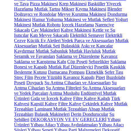
ve Tava
Pizza Makinesi
Krep Makinesi
Basküller
Yiyecek
Hazırlama
Mutfak Tartısı
Mikser
Kıyma Makinesi
Blender
Doğrayıcı ve Rondolar
Meyve Kurutma Makinesi
Dondurma
Makinesi
Hamur Yoğurma Makinesi ve Mutfak Şefleri
Yoğurt
Makinesi
Mutfak Robotu
İçecek Hazırlama
Narenciye
Sıkacağı
Çay Makineleri
Kahve Makinesi
Kettle ve Su
Isıtıcılar
Katı Meyve Sıkacağı
Elektrikli Semaver
Elektrikli
Cezve
Küçük Ev Aletleri Yedek Parça ve Aksesuarları
Mutfak
Aksesuarları
Mutfak Seti
Bulaşıklık
Askı ve Kancalar
Kaydırmaz
Mutfak Sabunluk
Mutfak Havluluk
Mutfak
Seramik ve Fayansları
Saklama ve Düzenleme
Kavanoz
Saklama ve Karıştırma Kabı
Çöp Poşeti
Sebzelikler
Saklama
Bonesi ve Kapağı
Mutfak Raf Düzenleyici
Poşetlik
Kaşıklık
Beslenme Kutusu
Damacana Pompası
Ekmeklik
Sefer Tası
Streç Film
Peçete Yüzüğü
Kavanoz Kapağı
Pipet
Buzdolabı
Poşeti
Doypack
Su Arıtma Cihazları ve Aksesuarları
Su
Arıtma Cihazları
Su Arıtma Filtreleri
Su Arıtma Aksesuarları
ve Yedek Parçaları
Arıtma Musluğu
Endüstriyel Mutfak
Ürünleri
Gıda ve İçecek
Kahve
Filtre Kahve Kağıdı
Türk
Kahvesi
Kapsül Kahve
Filtre Kahve
Çekirdek Kahve
Mutfak
Tezgahları
Laminant Mutfak Tezgahları
Ahşap Mutfak
Tezgahları
Bulaşık Makineleri
Derin Dondurucular
Su
Sebilleri
DEKORASYON VE EV GEREÇLERİ
Yılbaşı
Ürünleri
Yılbaşı Ağacı
Yılbaşı Aydınlatmaları
Yılbaşı Ağacı
Süsleri
Yılbaşı Sepeti
Yılbaşı Parti Malzemeleri
Dekoratif