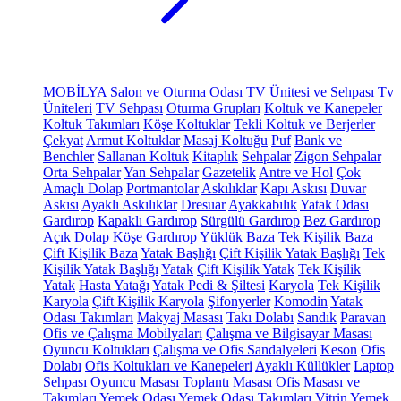
MOBİLYA
Salon ve Oturma Odası
TV Ünitesi ve Sehpası
Tv
Üniteleri
TV Sehpası
Oturma Grupları
Koltuk ve Kanepeler
Koltuk Takımları
Köşe Koltuklar
Tekli Koltuk ve Berjerler
Çekyat
Armut Koltuklar
Masaj Koltuğu
Puf
Bank ve
Benchler
Sallanan Koltuk
Kitaplık
Sehpalar
Zigon Sehpalar
Orta Sehpalar
Yan Sehpalar
Gazetelik
Antre ve Hol
Çok
Amaçlı Dolap
Portmantolar
Askılıklar
Kapı Askısı
Duvar
Askısı
Ayaklı Askılıklar
Dresuar
Ayakkabılık
Yatak Odası
Gardırop
Kapaklı Gardırop
Sürgülü Gardırop
Bez Gardırop
Açık Dolap
Köşe Gardırop
Yüklük
Baza
Tek Kişilik Baza
Çift Kişilik Baza
Yatak Başlığı
Çift Kişilik Yatak Başlığı
Tek
Kişilik Yatak Başlığı
Yatak
Çift Kişilik Yatak
Tek Kişilik
Yatak
Hasta Yatağı
Yatak Pedi & Şiltesi
Karyola
Tek Kişilik
Karyola
Çift Kişilik Karyola
Şifonyerler
Komodin
Yatak
Odası Takımları
Makyaj Masası
Takı Dolabı
Sandık
Paravan
Ofis ve Çalışma Mobilyaları
Çalışma ve Bilgisayar Masası
Oyuncu Koltukları
Çalışma ve Ofis Sandalyeleri
Keson
Ofis
Dolabı
Ofis Koltukları ve Kanepeleri
Ayaklı Küllükler
Laptop
Sehpası
Oyuncu Masası
Toplantı Masası
Ofis Masası ve
Takımları
Yemek Odası
Yemek Odası Takımları
Vitrin
Yemek