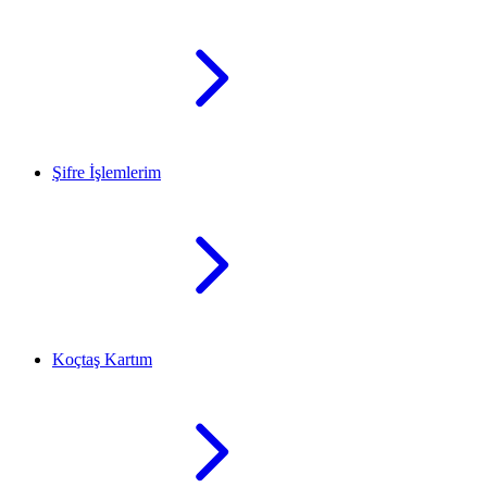
Şifre İşlemlerim
Koçtaş Kartım