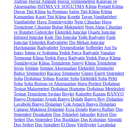
Trafosu
Havuz Ampulü
Havuz Termometresi
Karavan ve
Aksesuarları
ISITMA VE SOĞUTMA
Klima
Portatif Klima
Duvar Tipi Klima
Isı Pompası
Salon Tipi Klima
Klima
Kumandası
Kaset Tipi Klima
Kombi
Tavan Vantilatörleri
Vantilatörler
Hava Temizleyiciler
Nem Cihazları
Hava
Temizleme Cihazları
Buhar Makineleri
Nem Alma Cihazları
ve Rutubet Gidericiler
Elektrikli Isıtıcılar
Quartz Isıtıcılar
Infrared Isıtıcılar
Kule Tipi Isıtıcılar
Yağlı Radyatör
Fanlı
Isıtıcılar
Elektrikli Radyatörler
Dış Mekan Isıtıcılar
Havlupanlar
Radyatörler
Termosifonlar
Şofbenler
Ani Su
Isıtıcı
Isıtma ve Soğutma Yedek Parça
Radyatör Vanaları
Termostat
Klima Yedek Parça
Radyatör Yedek Parça
Klima
Temizleyicisi
Klima Temizleme Spreyi
Klima Temizleme
Sıvısı
Şömine
Şömine Aksesuarları
Elektrikli Şömineler
Bahçe Şömineleri
Bacasız Şömineler
Güneş Enerji Sistemleri
Soba
Doğalgaz Sobası
Kuzine Soba
Elektrikli Soba
Pelet
Soba
Soba Borusu ve Aksesuarları
Hava Perdesi
Doğalgaz
Tesisat Malzemeleri
Doğalgaz Hortumu
Doğalgaz Menfezleri
Tesisat Temizleme Sıvıları
Boyler
Kalorifer Kazanı
BANYO
Banyo Dolapları
Aynalı Banyo Dolabı
Banyo Boy Dolapları
Lavabolu Banyo Dolapları
Çok Amaçlı Banyo Dolapları
Çamaşır Makinesi Dolapları
Ecza Dolabı
Banyo Rafları
Duş
Sistemleri
Duşakabin
Duş Tekneleri
Jakuziler
Küvet
Duş
Setleri
Duş Sistemleri
Duş Başlıkları
Duş Kolonları
Sürgülü
Duş Setleri
Duş Spiralleri
El Duşu
Vitrifiyeler
Lavabolar