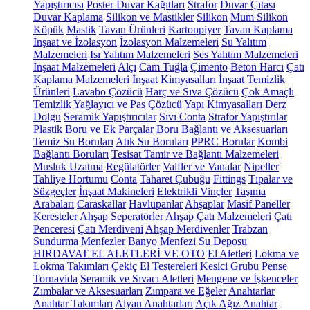
Yapıştırıcısı
Poster Duvar Kağıtları
Strafor
Duvar Çıtası
Duvar Kaplama
Silikon ve Mastikler
Silikon
Mum Silikon
Köpük
Mastik
Tavan Ürünleri
Kartonpiyer
Tavan Kaplama
İnşaat ve İzolasyon
İzolasyon Malzemeleri
Su Yalıtım
Malzemeleri
Isı Yalıtım Malzemeleri
Ses Yalıtım Malzemeleri
İnşaat Malzemeleri
Alçı
Cam Tuğla
Çimento
Beton Harcı
Çatı
Kaplama Malzemeleri
İnşaat Kimyasalları
İnşaat Temizlik
Ürünleri
Lavabo Çözücü
Harç ve Sıva Çözücü
Çok Amaçlı
Temizlik
Yağlayıcı ve Pas Çözücü
Yapı Kimyasalları
Derz
Dolgu
Seramik Yapıştırıcılar
Sıvı Conta
Strafor Yapıştırılar
Plastik Boru ve Ek Parçalar
Boru Bağlantı ve Aksesuarları
Temiz Su Boruları
Atık Su Boruları
PPRC Borular
Kombi
Bağlantı Boruları
Tesisat Tamir ve Bağlantı Malzemeleri
Musluk Uzatma
Regülatörler
Valfler ve Vanalar
Nipeller
Tahliye Hortumu
Conta
Taharet Çubuğu
Fittings
Tıpalar ve
Süzgeçler
İnşaat Makineleri
Elektrikli Vinçler
Taşıma
Arabaları
Caraskallar
Havlupanlar
Ahşaplar
Masif Paneller
Keresteler
Ahşap Seperatörler
Ahşap Çatı Malzemeleri
Çatı
Penceresi
Çatı Merdiveni
Ahşap Merdivenler
Trabzan
Sundurma
Menfezler
Banyo Menfezi
Su Deposu
HIRDAVAT EL ALETLERİ VE OTO
El Aletleri
Lokma ve
Lokma Takımları
Çekiç
El Testereleri
Kesici Grubu
Pense
Tornavida
Seramik ve Sıvacı Aletleri
Mengene ve İşkenceler
Zımbalar ve Aksesuarları
Zımpara ve Eğeler
Anahtarlar
Anahtar Takımları
Alyan Anahtarları
Açık Ağız Anahtar