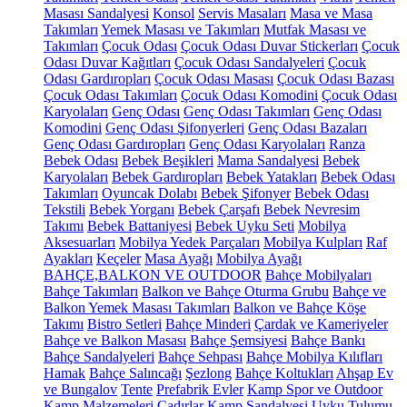
Masası Sandalyesi
Konsol
Servis Masaları
Masa ve Masa
Takımları
Yemek Masası ve Takımları
Mutfak Masası ve
Takımları
Çocuk Odası
Çocuk Odası Duvar Stickerları
Çocuk
Odası Duvar Kağıtları
Çocuk Odası Sandalyeleri
Çocuk
Odası Gardıropları
Çocuk Odası Masası
Çocuk Odası Bazası
Çocuk Odası Takımları
Çocuk Odası Komodini
Çocuk Odası
Karyolaları
Genç Odası
Genç Odası Takımları
Genç Odası
Komodini
Genç Odası Şifonyerleri
Genç Odası Bazaları
Genç Odası Gardıropları
Genç Odası Karyolaları
Ranza
Bebek Odası
Bebek Beşikleri
Mama Sandalyesi
Bebek
Karyolaları
Bebek Gardıropları
Bebek Yatakları
Bebek Odası
Takımları
Oyuncak Dolabı
Bebek Şifonyer
Bebek Odası
Tekstili
Bebek Yorganı
Bebek Çarşafı
Bebek Nevresim
Takımı
Bebek Battaniyesi
Bebek Uyku Seti
Mobilya
Aksesuarları
Mobilya Yedek Parçaları
Mobilya Kulpları
Raf
Ayakları
Keçeler
Masa Ayağı
Mobilya Ayağı
BAHÇE,BALKON VE OUTDOOR
Bahçe Mobilyaları
Bahçe Takımları
Balkon ve Bahçe Oturma Grubu
Bahçe ve
Balkon Yemek Masası Takımları
Balkon ve Bahçe Köşe
Takımı
Bistro Setleri
Bahçe Minderi
Çardak ve Kameriyeler
Bahçe ve Balkon Masası
Bahçe Şemsiyesi
Bahçe Bankı
Bahçe Sandalyeleri
Bahçe Sehpası
Bahçe Mobilya Kılıfları
Hamak
Bahçe Salıncağı
Şezlong
Bahçe Koltukları
Ahşap Ev
ve Bungalov
Tente
Prefabrik Evler
Kamp Spor ve Outdoor
Kamp Malzemeleri
Çadırlar
Kamp Sandalyesi
Uyku Tulumu