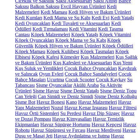
Çiçeklik ve Saksılık
Saksı Aksesuarları
Saksı Altlığı
Bahçe
Saksısı
Balkon Saksısı
Evcil Hayvan Ürünleri
Kedi
Malzemeleri
Kedi Maması
Kedi Hijyen ve Bakım Ürünleri
Kedi Kumları
Kedi Mama ve Su Kabı
Kedi Evi
Kedi Yatağı
Kedi Oyuncakları
Kedi Tuvaleti ve Aksesuarları
Kedi
Ödülleri
Kedi Tırmalaması
Kedi Vitamini
Kedi Taşıma
Çantası
Köpek Malzemeleri
Köpek Yatağı
Köpek Vitamini
Köpek Oyuncakları
Köpek Mama ve Su Kabı
Köpek
Güvenlik
Köpek Hijyen ve Bakım Ürünleri
Köpek Ödülleri
Köpek Maması
Köpek Kulübesi
Köpek Tasmaları
Köpek
Elbisesi
Köpek Kafesi
Kümesler
Kuş Malzemeleri
Kuş Sağlık
ve Bakım Ürünleri
Kuş Kafesleri ve Aksesuarları
Kuş Yemi
Kuş Suluk ve Yemlikleri
Çocuk Bahçe Oyuncakları
Kaydırak
ve Salıncak
Oyun Evleri
Çocuk Bahçe Sandalyeleri
Çocuk
Bahçe Masaları
Uçurtma
Çocuk Scooter
Çocuk Kaykay
Su
Tabancası
Şişme Oyuncaklar
Akülü Araba
Su Aktivite
Ürünleri
Şişme Havuz
Şişme Deniz Yatağı
Şişme Deniz Topu
Can Yeleği
Can Simidi ve Deniz Simidi
Şişme Deniz Kolluğu
Şişme Bot
Havuz Bonesi
Kano
Havuz Malzemeleri
Havuz
Yapı Malzemeleri
Nozul
Havuz Kenar Izgarası
Havuz Filtresi
Havuz Örtü Sistemleri
Su Perdesi
Havuz Dip Süzgeç
Havuz
ve Dozaj Pompası
Havuz Kimyasalları
Havuz Temizlik
Ekipmanları
Havuz Süpürge Hortumu
Havuz Kepçesi
Havuz
Robotu
Havuz Süpürgesi ve Fırçası
Havuz Merdiveni
Havuz
Duşu ve Masaj Jeti
Havuz Aydınlatma ve Isıtma
Havuz