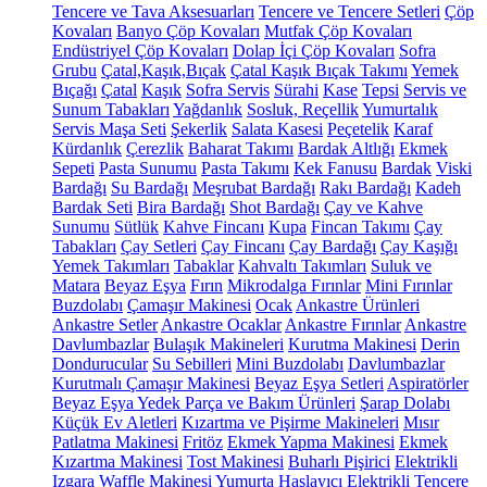
Tencere ve Tava Aksesuarları
Tencere ve Tencere Setleri
Çöp
Kovaları
Banyo Çöp Kovaları
Mutfak Çöp Kovaları
Endüstriyel Çöp Kovaları
Dolap İçi Çöp Kovaları
Sofra
Grubu
Çatal,Kaşık,Bıçak
Çatal Kaşık Bıçak Takımı
Yemek
Bıçağı
Çatal
Kaşık
Sofra Servis
Sürahi
Kase
Tepsi
Servis ve
Sunum Tabakları
Yağdanlık
Sosluk, Reçellik
Yumurtalık
Servis Maşa Seti
Şekerlik
Salata Kasesi
Peçetelik
Karaf
Kürdanlık
Çerezlik
Baharat Takımı
Bardak Altlığı
Ekmek
Sepeti
Pasta Sunumu
Pasta Takımı
Kek Fanusu
Bardak
Viski
Bardağı
Su Bardağı
Meşrubat Bardağı
Rakı Bardağı
Kadeh
Bardak Seti
Bira Bardağı
Shot Bardağı
Çay ve Kahve
Sunumu
Sütlük
Kahve Fincanı
Kupa
Fincan Takımı
Çay
Tabakları
Çay Setleri
Çay Fincanı
Çay Bardağı
Çay Kaşığı
Yemek Takımları
Tabaklar
Kahvaltı Takımları
Suluk ve
Matara
Beyaz Eşya
Fırın
Mikrodalga Fırınlar
Mini Fırınlar
Buzdolabı
Çamaşır Makinesi
Ocak
Ankastre Ürünleri
Ankastre Setler
Ankastre Ocaklar
Ankastre Fırınlar
Ankastre
Davlumbazlar
Bulaşık Makineleri
Kurutma Makinesi
Derin
Dondurucular
Su Sebilleri
Mini Buzdolabı
Davlumbazlar
Kurutmalı Çamaşır Makinesi
Beyaz Eşya Setleri
Aspiratörler
Beyaz Eşya Yedek Parça ve Bakım Ürünleri
Şarap Dolabı
Küçük Ev Aletleri
Kızartma ve Pişirme Makineleri
Mısır
Patlatma Makinesi
Fritöz
Ekmek Yapma Makinesi
Ekmek
Kızartma Makinesi
Tost Makinesi
Buharlı Pişirici
Elektrikli
Izgara
Waffle Makinesi
Yumurta Haşlayıcı
Elektrikli Tencere