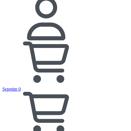
Sepetim
0