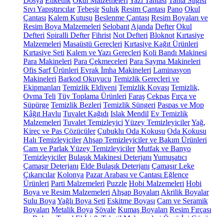
Dosya
Etiketlik
Okul Malzemeleri
Yazı Tahtası
Tahta Silgisi
Sıvı Yapıştırıcılar
Tebeşir
Suluk
Resim Çantası
Pano
Okul
Çantası
Kalem Kutusu
Beslenme Çantası
Resim Boyaları ve
Resim Boya Malzemeleri
Selobant
Ajanda
Defter
Okul
Defteri
Spiralli Defter
Fihrist
Not Defteri
Bloknot
Kırtasiye
Malzemeleri
Masaüstü Gereçleri
Kırtasiye Kağıt Ürünleri
Kırtasiye Seti
Kalem ve Yazı Gereçleri
Koli Bandı Makinesi
Para Makineleri
Para Çekmeceleri
Para Sayma Makineleri
Ofis Sarf Ürünleri
Evrak İmha Makineleri
Laminasyon
Makineleri
Barkod Okuyucu
Temizlik Gereçleri ve
Ekipmanları
Temizlik Eldiveni
Temizlik Kovası
Temizlik,
Ovma Teli
Tüy Toplama Ürünleri
Faraş
Çekpas
Fırça ve
Süpürge
Temizlik Bezleri
Temizlik Süngeri
Paspas ve Mop
Kâğıt Havlu
Tuvalet Kağıdı
Islak Mendil
Ev Temizlik
Malzemeleri
Tuvalet Temizleyici
Yüzey Temizleyiciler
Yağ,
Kireç ve Pas Çözücüler
Çubuklu Oda Kokusu
Oda Kokusu
Halı Temizleyiciler
Ahşap Temizleyiciler ve Bakım Ürünleri
Cam ve Parlak Yüzey Temizleyiciler
Mutfak ve Banyo
Temizleyiciler
Bulaşık Makinesi Deterjanı
Yumuşatıcı
Çamaşır Deterjanı
Elde Bulaşık Deterjanı
Çamaşır Leke
Çıkarıcılar
Kolonya
Pazar Arabası ve Çantası
Eğlence
Ürünleri
Parti Malzemeleri
Puzzle
Hobi Malzemeleri
Hobi
Boya ve Resim Malzemeleri
Ahşap Boyaları
Akrilik Boyalar
Sulu Boya
Yağlı Boya Seti
Eskitme Boyası
Cam ve Seramik
Boyaları
Metalik Boya
Şövale
Kumaş Boyaları
Resim Fırçası