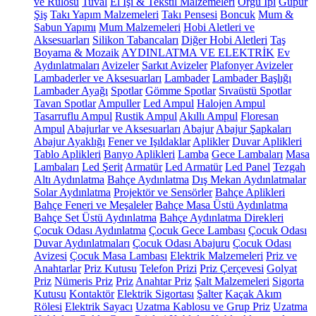
ve Rulosu
Tuval
El İşi & Tekstil Malzemeleri
Örgü İpi
Güpür
Şiş
Takı Yapım Malzemeleri
Takı Pensesi
Boncuk
Mum &
Sabun Yapımı
Mum Malzemeleri
Hobi Aletleri ve
Aksesuarları
Silikon Tabancaları
Diğer Hobi Aletleri
Taş
Boyama & Mozaik
AYDINLATMA VE ELEKTRİK
Ev
Aydınlatmaları
Avizeler
Sarkıt Avizeler
Plafonyer Avizeler
Lambaderler ve Aksesuarları
Lambader
Lambader Başlığı
Lambader Ayağı
Spotlar
Gömme Spotlar
Sıvaüstü Spotlar
Tavan Spotlar
Ampuller
Led Ampul
Halojen Ampul
Tasarruflu Ampul
Rustik Ampul
Akıllı Ampul
Floresan
Ampul
Abajurlar ve Aksesuarları
Abajur
Abajur Şapkaları
Abajur Ayaklığı
Fener ve Işıldaklar
Aplikler
Duvar Aplikleri
Tablo Aplikleri
Banyo Aplikleri
Lamba
Gece Lambaları
Masa
Lambaları
Led Şerit
Armatür
Led Armatür
Led Panel
Tezgah
Altı Aydınlatma
Bahçe Aydınlatma
Dış Mekan Aydınlatmalar
Solar Aydınlatma
Projektör ve Sensörler
Bahçe Aplikleri
Bahçe Feneri ve Meşaleler
Bahçe Masa Üstü Aydınlatma
Bahçe Set Üstü Aydınlatma
Bahçe Aydınlatma Direkleri
Çocuk Odası Aydınlatma
Çocuk Gece Lambası
Çocuk Odası
Duvar Aydınlatmaları
Çocuk Odası Abajuru
Çocuk Odası
Avizesi
Çocuk Masa Lambası
Elektrik Malzemeleri
Priz ve
Anahtarlar
Priz Kutusu
Telefon Prizi
Priz Çerçevesi
Golyat
Priz
Nümeris Priz
Priz
Anahtar Priz
Şalt Malzemeleri
Sigorta
Kutusu
Kontaktör
Elektrik Sigortası
Şalter
Kaçak Akım
Rölesi
Elektrik Sayacı
Uzatma Kablosu ve Grup Priz
Uzatma