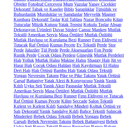
Objeler
Fotoğraf Çerçevesi
Mum
Vazolar
Yapay Çiçekler
Dekoratif Tabak ve Kaseler
Biblo
Şaraplıklar
Tütsülük ve
Buhurdanlık
Mumluklar ve Şamdanlar
Meyvelik
Magnet
Kumbara
Dekoratif Taşlar
Kül Tablası
Nazar Boncuğu
Kitap
Tutucular
Müzik Kutusu
Yatak Tepsisi
Kokulu Taşlar
Ahşap
Dekorasyon Ürünleri
Duvar Süsleri
Cansız Manken
Mutfak
Tekstili
Amerikan Servis
Masa Örtüleri
Mutfak Önlüğü
Mutfak Havlusu ve Kurulama Bezi
Runner
Fırın Eldiveni ve
Tutacak
Raf Örtüsü
Kumaş Peçete
Ev Tekstili
Perde
Stor
Perde
Jaluziler
Tül Perde
Perde Aksesuarları
Fon Perde
Rustik Perde
Çocuk Odası Perdesi
Güneşlik
Mutfak Perdeleri
Halı
Yolluk
Mutfak Halısı
Makine Halısı
Shaggy Halı
Jüt ve
Hasır Halı
Çocuk Odası Halıları
Halı Kaydırmazı
El Halısı
Deri Halı
Halı Örtüsü
Bambu Halı
Yatak Odası Tekstili
Yorgan
Nevresim Takımı
Pike ve Pike Takımı
Yatak Örtüsü
Çarşaf
Battaniye
Yatak Alezi & Koruyucusu
Yastık
Yastık
Kılıfı
Uyku Seti
Yastık Alezi
Paspaslar
Mutfak Tekstili
Amerikan Servis
Masa Örtüleri
Mutfak Önlüğü
Mutfak
Havlusu ve Kurulama Bezi
Runner
Fırın Eldiveni ve Tutacak
Raf Örtüsü
Kumaş Peçete
Kilim
Seccade
Salon Tekstili
Kırlent ve Kırlent Kılıfı
Sandalye Minderi
Koltuk Örtüsü ve
Şalı
Dekoratif Yastık
Sandalye Kılıfı
Bahçe Tekstili
Salıncak
Minderleri
Bebek Odası Tekstili
Bebek Yorganı
Bebek
Çarşafı
Bebek Nevresim Takımı
Bebek Battaniyesi
Bebek
Uyku Seti
Banyo Tekstil
Banyo Paspasları
Banyo Bakım