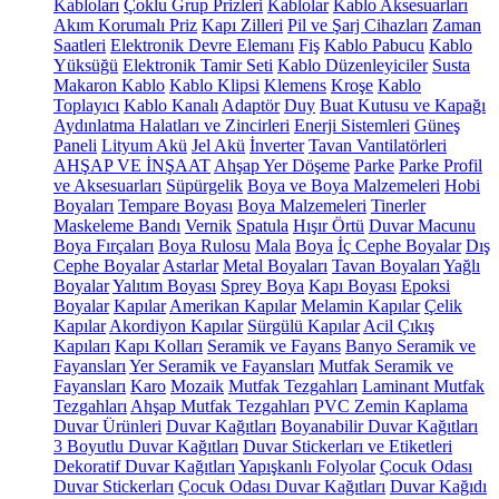
Kabloları
Çoklu Grup Prizleri
Kablolar
Kablo Aksesuarları
Akım Korumalı Priz
Kapı Zilleri
Pil ve Şarj Cihazları
Zaman
Saatleri
Elektronik Devre Elemanı
Fiş
Kablo Pabucu
Kablo
Yüksüğü
Elektronik Tamir Seti
Kablo Düzenleyiciler
Susta
Makaron Kablo
Kablo Klipsi
Klemens
Kroşe
Kablo
Toplayıcı
Kablo Kanalı
Adaptör
Duy
Buat Kutusu ve Kapağı
Aydınlatma Halatları ve Zincirleri
Enerji Sistemleri
Güneş
Paneli
Lityum Akü
Jel Akü
İnverter
Tavan Vantilatörleri
AHŞAP VE İNŞAAT
Ahşap Yer Döşeme
Parke
Parke Profil
ve Aksesuarları
Süpürgelik
Boya ve Boya Malzemeleri
Hobi
Boyaları
Tempare Boyası
Boya Malzemeleri
Tinerler
Maskeleme Bandı
Vernik
Spatula
Hışır Örtü
Duvar Macunu
Boya Fırçaları
Boya Rulosu
Mala
Boya
İç Cephe Boyalar
Dış
Cephe Boyalar
Astarlar
Metal Boyaları
Tavan Boyaları
Yağlı
Boyalar
Yalıtım Boyası
Sprey Boya
Kapı Boyası
Epoksi
Boyalar
Kapılar
Amerikan Kapılar
Melamin Kapılar
Çelik
Kapılar
Akordiyon Kapılar
Sürgülü Kapılar
Acil Çıkış
Kapıları
Kapı Kolları
Seramik ve Fayans
Banyo Seramik ve
Fayansları
Yer Seramik ve Fayansları
Mutfak Seramik ve
Fayansları
Karo
Mozaik
Mutfak Tezgahları
Laminant Mutfak
Tezgahları
Ahşap Mutfak Tezgahları
PVC Zemin Kaplama
Duvar Ürünleri
Duvar Kağıtları
Boyanabilir Duvar Kağıtları
3 Boyutlu Duvar Kağıtları
Duvar Stickerları ve Etiketleri
Dekoratif Duvar Kağıtları
Yapışkanlı Folyolar
Çocuk Odası
Duvar Stickerları
Çocuk Odası Duvar Kağıtları
Duvar Kağıdı