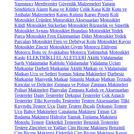
Yapıştırıcı
Merdivenler
Güvenlik Malzemeleri
Yangın
Söndürücü
Alarm
Kasa ve Kilitler
Çelik Kasa
Kilit
Kutu ve
Ambalaj Malzemeleri
Kargo Kutusu
Kargo Poşeti
Koli
Motosiklet Ürünleri
Motorsiklet Aksesuarları
Motosiklet
Kilidi
Motosiklet Stickerları
Motosiklet Rüzgarlık ve Siperlik
Motosiklet Aynası
Motosiklet Brandası
Motorsiklet Yedek
Parça
Motosiklet Fren Ekipmanları
Diğer Motosiklet Yedek
Parçaları
Motosiklet Fren ve Debriyaj Kolu
Motosiklet Kayışı
Motosiklet Zinciri
Motosiklet Giyim
Motorcu Eldiveni
Motorcu Botu ve Ayakkabısı
Motorcu Yağmurluk
Motosiklet
Kaskı
ELEKTRİKLİ EL ALETLERİ
Akülü Vidalamalar
Şarjlı Vidalamalar
Kablolu Vidalamalar
Vidalama Uçları
Matkaplar
Darbeli Matkaplar
Akülü Matkap ve Vidalamalar
Matkap Ucu ve Setleri
Somun Sıkma Makineleri
Darbesiz
Matkaplar
Manyetik Matkap
Sütunlu Matkap
Matkap Tezgahı
Kırıcılar ve Deliciler
Zımpara ve Polisaj
Zımpara Makineleri
Polisaj Makineleri
Planyalar
Zımpara Kağıdı ve Aksesuarları
Testereler
Daire Testereler
Dekupaj Testereler
Çok Amaçlı
Testereler
Tilki Kuyruğu Testereler
Testere Aksesuarları
Tilki
Kuyruğu Testere Ucu
Daire Testere Bıçağı
Dekupaj Testere
Ucu
Bahçe Makineleri
Çapalama Makinesi
Tırpan
Çit
Budama Makinesi
Hidrofor
Yaprak Toplama Makinesi
Motorlu Testere
Elektrikli Testereler
Benzinli Testereler
Testere Zincirleri ve Yağları
Çim Biçme Makinesi
Benzinli
Çim Biçme Makinesi
Elektrikli Çim Biçme Makinesi
Kenar