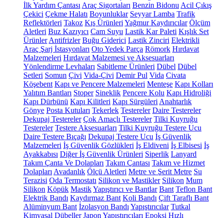
İlk Yardım Çantası
Araç Sigortaları
Benzin Bidonu
Acil Çıkış
Çekici
Çekme Halatı
Boyunluklar
Seyyar Lamba
Trafik
Reflektörleri
Takoz
Kış Ürünleri
Yağmur Kaydırıcılar
Ölçüm
Aletleri
Buz Kazıyıcı
Cam Suyu
Lastik Kar Paleti
Kışlık Set
Ürünler
Antifrizler
Buğu Giderici
Lastik Zinciri
Elektrikli
Araç Şarj İstasyonları
Oto Yedek Parça
Römork
Hırdavat
Malzemeleri
Hırdavat Malzemesi ve Aksesuarları
Yönlendirme Levhaları
Sabitleme Ürünleri
Dübel
Dübel
Setleri
Somun
Çivi
Vida-Çivi
Demir Pul
Vida
Civata
Köşebent
Kapı ve Pencere Malzemeleri
Menteşe
Kapı Kolları
Yalıtım Bantları
Stoper
Sineklik
Pencere Kolu
Kapı Hidroliği
Kapı Dürbünü
Kapı Kilitleri
Kapı Sürgüleri
Anahtarlık
Gönye
Posta Kutuları
Tekerlek
Testereler
Daire Testereler
Dekupaj Testereler
Çok Amaçlı Testereler
Tilki Kuyruğu
Testereler
Testere Aksesuarları
Tilki Kuyruğu Testere Ucu
Daire Testere Bıçağı
Dekupaj Testere Ucu
İş Güvenlik
Malzemeleri
İş Güvenlik Gözlükleri
İş Eldiveni
İş Elbisesi
İş
Ayakkabısı
Diğer İş Güvenlik Ürünleri
Siperlik
Lanyard
Takım Çanta Ve Dolapları
Takım Çantası
Takım ve Hizmet
Dolapları
Avadanlık
Ölçü Aletleri
Metre ve Şerit Metre
Su
Terazisi
Oda Termostatı
Silikon ve Mastikler
Silikon
Mum
Silikon
Köpük
Mastik
Yapıştırıcı ve Bantlar
Bant
Teflon Bant
Elektrik Bandı
Kaydırmaz Bant
Koli Bandı
Çift Taraflı Bant
Alüminyum Bant
İzolasyon Bandı
Yapıştırıcılar
Tutkal
Kimyasal Dübeller
Japon Yapıştırıcıları
Epoksi
Hızlı