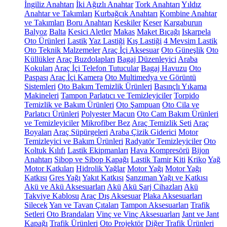
İngiliz Anahtarı
İki Ağızlı Anahtar
Tork Anahtarı
Yıldız
Anahtar ve Takımları
Kurbağcık Anahtarı
Kombine Anahtar
ve Takımları
Boru Anahtarı
Keskiler
Keser
Kargaburun
Balyoz
Balta
Kesici Aletler
Makas
Maket Bıçağı
Iskarpela
Oto Ürünleri
Lastik
Yaz Lastiği
Kış Lastiği
4 Mevsim Lastik
Oto Teknik Malzemeler
Araç İçi Aksesuar
Oto Güneşlik
Oto
Küllükler
Araç Buzdolapları
Bagaj Düzenleyici
Araba
Kokuları
Araç İçi Telefon Tutucular
Bagaj Havuzu
Oto
Paspası
Araç İçi Kamera
Oto Multimedya ve Görüntü
Sistemleri
Oto Bakım Temizlik Ürünleri
Basınçlı Yıkama
Makineleri
Tampon Parlatıcı ve Temizleyiciler
Torpido
Temizlik ve Bakım Ürünleri
Oto Şampuan
Oto Cila ve
Parlatıcı Ürünleri
Polyester Macun
Oto Cam Bakım Ürünleri
ve Temizleyiciler
Mikrofiber Bez
Araç Temizlik Seti
Araç
Boyaları
Araç Süpürgeleri
Araba Çizik Giderici
Motor
Temizleyici ve Bakım Ürünleri
Radyatör Temizleyiciler
Oto
Koltuk Kılıfı
Lastik Ekipmanları
Hava Kompresörü
Bijon
Anahtarı
Sibop ve Sibop Kapağı
Lastik Tamir Kiti
Kriko
Yağ
Motor Katkıları
Hidrolik Yağlar
Motor Yağı
Motor Yağı
Katkısı
Gres Yağı
Yakıt Katkısı
Şanzıman Yağı ve Katkısı
Akü ve Akü Aksesuarları
Akü
Akü Şarj Cihazları
Akü
Takviye Kablosu
Araç Dış Aksesuar
Plaka Aksesuarları
Silecek
Yan ve Tavan Çıtaları
Tampon Aksesuarları
Trafik
Setleri
Oto Brandaları
Vinç ve Vinç Aksesuarları
Jant ve Jant
Kapağı
Trafik Ürünleri
Oto Projektör
Diğer Trafik Ürünleri