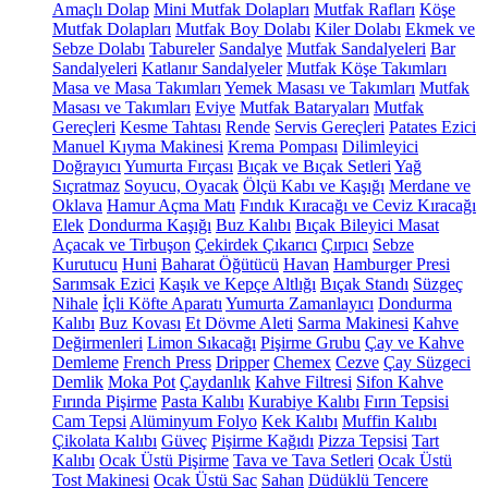
Amaçlı Dolap
Mini Mutfak Dolapları
Mutfak Rafları
Köşe
Mutfak Dolapları
Mutfak Boy Dolabı
Kiler Dolabı
Ekmek ve
Sebze Dolabı
Tabureler
Sandalye
Mutfak Sandalyeleri
Bar
Sandalyeleri
Katlanır Sandalyeler
Mutfak Köşe Takımları
Masa ve Masa Takımları
Yemek Masası ve Takımları
Mutfak
Masası ve Takımları
Eviye
Mutfak Bataryaları
Mutfak
Gereçleri
Kesme Tahtası
Rende
Servis Gereçleri
Patates Ezici
Manuel Kıyma Makinesi
Krema Pompası
Dilimleyici
Doğrayıcı
Yumurta Fırçası
Bıçak ve Bıçak Setleri
Yağ
Sıçratmaz
Soyucu, Oyacak
Ölçü Kabı ve Kaşığı
Merdane ve
Oklava
Hamur Açma Matı
Fındık Kıracağı ve Ceviz Kıracağı
Elek
Dondurma Kaşığı
Buz Kalıbı
Bıçak Bileyici Masat
Açacak ve Tirbuşon
Çekirdek Çıkarıcı
Çırpıcı
Sebze
Kurutucu
Huni
Baharat Öğütücü
Havan
Hamburger Presi
Sarımsak Ezici
Kaşık ve Kepçe Altlığı
Bıçak Standı
Süzgeç
Nihale
İçli Köfte Aparatı
Yumurta Zamanlayıcı
Dondurma
Kalıbı
Buz Kovası
Et Dövme Aleti
Sarma Makinesi
Kahve
Değirmenleri
Limon Sıkacağı
Pişirme Grubu
Çay ve Kahve
Demleme
French Press
Dripper
Chemex
Cezve
Çay Süzgeci
Demlik
Moka Pot
Çaydanlık
Kahve Filtresi
Sifon Kahve
Fırında Pişirme
Pasta Kalıbı
Kurabiye Kalıbı
Fırın Tepsisi
Cam Tepsi
Alüminyum Folyo
Kek Kalıbı
Muffin Kalıbı
Çikolata Kalıbı
Güveç
Pişirme Kağıdı
Pizza Tepsisi
Tart
Kalıbı
Ocak Üstü Pişirme
Tava ve Tava Setleri
Ocak Üstü
Tost Makinesi
Ocak Üstü Sac
Sahan
Düdüklü Tencere