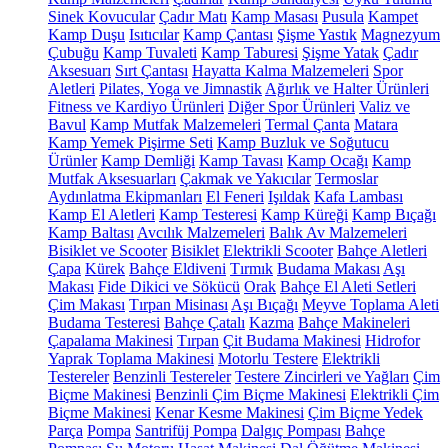
Sinek Kovucular
Çadır Matı
Kamp Masası
Pusula
Kampet
Kamp Duşu
Isıtıcılar
Kamp Çantası
Şişme Yastık
Magnezyum
Çubuğu
Kamp Tuvaleti
Kamp Taburesi
Şişme Yatak
Çadır
Aksesuarı
Sırt Çantası
Hayatta Kalma Malzemeleri
Spor
Aletleri
Pilates, Yoga ve Jimnastik
Ağırlık ve Halter Ürünleri
Fitness ve Kardiyo Ürünleri
Diğer Spor Ürünleri
Valiz ve
Bavul
Kamp Mutfak Malzemeleri
Termal Çanta
Matara
Kamp Yemek Pişirme Seti
Kamp Buzluk ve Soğutucu
Ürünler
Kamp Demliği
Kamp Tavası
Kamp Ocağı
Kamp
Mutfak Aksesuarları
Çakmak ve Yakıcılar
Termoslar
Aydınlatma Ekipmanları
El Feneri
Işıldak
Kafa Lambası
Kamp El Aletleri
Kamp Testeresi
Kamp Küreği
Kamp Bıçağı
Kamp Baltası
Avcılık Malzemeleri
Balık Av Malzemeleri
Bisiklet ve Scooter
Bisiklet
Elektrikli Scooter
Bahçe Aletleri
Çapa
Kürek
Bahçe Eldiveni
Tırmık
Budama Makası
Aşı
Makası
Fide Dikici ve Sökücü
Orak
Bahçe El Aleti Setleri
Çim Makası
Tırpan Misinası
Aşı Bıçağı
Meyve Toplama Aleti
Budama Testeresi
Bahçe Çatalı
Kazma
Bahçe Makineleri
Çapalama Makinesi
Tırpan
Çit Budama Makinesi
Hidrofor
Yaprak Toplama Makinesi
Motorlu Testere
Elektrikli
Testereler
Benzinli Testereler
Testere Zincirleri ve Yağları
Çim
Biçme Makinesi
Benzinli Çim Biçme Makinesi
Elektrikli Çim
Biçme Makinesi
Kenar Kesme Makinesi
Çim Biçme Yedek
Parça
Pompa
Santrifüj Pompa
Dalgıç Pompası
Bahçe