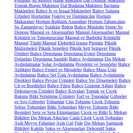
Pompası
Su Motoru
Hasat Makinesi
Dal Öğütme Makinesi
Toprak Burgu Makinesi
Dal Budama Makinesi
İlaçlama
Makineleri
Bahçe İş ve İnşaat Makineleri
Bahçe Sulama
Ürünleri
Hortumlar
Fıskiye ve Damlatıcılar
Hortum
Makaraları
Hortum Bağlantı Aparatları
Hortum Tabancaları
Su Zamanlayıcı
Sulaklar
Bidon
Bahçe Musluğu
Şişme Su
Deposu
Mangal ve Aksesuarları
Mangal Aksesuarları
Mangal
Kömürü ve Tutuşturucular
Mangal ve Barbekü
Kömürlü
Mangal
Tüplü Mangal
Elektrikli Izgara
Pürmüz
Piknik
Malzemeleri
Piknik Sepetleri
Piknik Seti
Semaver
Piknik
Örtüleri
Bahçe Depolama
Depolama Evleri
Depolama
Dolapları
Depolama Sandığı
Bahçe Aydınlatma
Dış Mekan
Aydınlatmalar
Solar Aydınlatma
Projektör ve Sensörler
Bahçe
Aplikleri
Bahçe Feneri ve Meşaleler
Bahçe Masa Üstü
Aydınlatma
Bahçe Set Üstü Aydınlatma
Bahçe Aydınlatma
Direkleri
Bahçe Peyzaj Ürünleri
Bahçe Yer Döşemeleri
Bahçe
Çit ve Bordürleri
Bahçe Filesi
Bahçe Gizleme Ağları
Bahçe
Dekorasyon Ürünleri
Bahçe Kovaları
Toprak ve Çiçek
Bakımı
Bitki Yetiştirme Ürünleri
Torf ve Topraklar
Gübreler
ve Sıvı Gübreler
Tohumlar
Çim Tohumu
Çiçek Tohumu
Sebze Tohumları
Bitki Tohumları
Meyve Tohumu
Bitki
Besinleri
Sera ve Sera Ekipmanları
Çiçek ve Bitki
İç Mekan
Bitkileri
Dış Mekan Ağaçları
Canlı Çiçek
Çiçek Soğanları
Aşılı Meyve Fidanları
Aşılı Gül
Fide
Dış Mekan Sarmaşık
Bitkileri
Kaktüs
Saksı ve Aksesuarları
Dekoratif Saksı