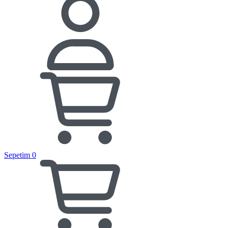
Sepetim
0