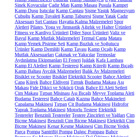
Sinek Kovucular
Çadır Matı
Kamp Masası
Pusula
Kampet
Kamp Duşu
Isıtıcılar
Kamp Çantası
Şişme Yastık
Magnezyum
Çubuğu
Kamp Tuvaleti
Kamp Taburesi
Şişme Yatak
Çadır
Aksesuarı
Sırt Çantası
Hayatta Kalma Malzemeleri
Spor
Aletleri
Pilates, Yoga ve Jimnastik
Ağırlık ve Halter Ürünleri
Fitness ve Kardiyo Ürünleri
Diğer Spor Ürünleri
Valiz ve
Bavul
Kamp Mutfak Malzemeleri
Termal Çanta
Matara
Kamp Yemek Pişirme Seti
Kamp Buzluk ve Soğutucu
Ürünler
Kamp Demliği
Kamp Tavası
Kamp Ocağı
Kamp
Mutfak Aksesuarları
Çakmak ve Yakıcılar
Termoslar
Aydınlatma Ekipmanları
El Feneri
Işıldak
Kafa Lambası
Kamp El Aletleri
Kamp Testeresi
Kamp Küreği
Kamp Bıçağı
Kamp Baltası
Avcılık Malzemeleri
Balık Av Malzemeleri
Bisiklet ve Scooter
Bisiklet
Elektrikli Scooter
Bahçe Aletleri
Çapa
Kürek
Bahçe Eldiveni
Tırmık
Budama Makası
Aşı
Makası
Fide Dikici ve Sökücü
Orak
Bahçe El Aleti Setleri
Çim Makası
Tırpan Misinası
Aşı Bıçağı
Meyve Toplama Aleti
Budama Testeresi
Bahçe Çatalı
Kazma
Bahçe Makineleri
Çapalama Makinesi
Tırpan
Çit Budama Makinesi
Hidrofor
Yaprak Toplama Makinesi
Motorlu Testere
Elektrikli
Testereler
Benzinli Testereler
Testere Zincirleri ve Yağları
Çim
Biçme Makinesi
Benzinli Çim Biçme Makinesi
Elektrikli Çim
Biçme Makinesi
Kenar Kesme Makinesi
Çim Biçme Yedek
Parça
Pompa
Santrifüj Pompa
Dalgıç Pompası
Bahçe