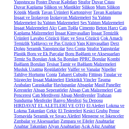
Yapıştırıcısı
Poster Duvar Kağıtları
Strafor
Duvar Çıtası
Duvar Kaplama
Silikon ve Mastikler
Silikon
Mum Silikon
Köpük
Mastik
Tavan Ürünleri
Kartonpiyer
Tavan Kaplama
İnşaat ve İzolasyon
İzolasyon Malzemeleri
Su Yalıtım
Malzemeleri
Isı Yalıtım Malzemeleri
Ses Yalıtım Malzemeleri
İnşaat Malzemeleri
Alçı
Cam Tuğla
Çimento
Beton Harcı
Çatı
Kaplama Malzemeleri
İnşaat Kimyasalları
İnşaat Temizlik
Ürünleri
Lavabo Çözücü
Harç ve Sıva Çözücü
Çok Amaçlı
Temizlik
Yağlayıcı ve Pas Çözücü
Yapı Kimyasalları
Derz
Dolgu
Seramik Yapıştırıcılar
Sıvı Conta
Strafor Yapıştırılar
Plastik Boru ve Ek Parçalar
Boru Bağlantı ve Aksesuarları
Temiz Su Boruları
Atık Su Boruları
PPRC Borular
Kombi
Bağlantı Boruları
Tesisat Tamir ve Bağlantı Malzemeleri
Musluk Uzatma
Regülatörler
Valfler ve Vanalar
Nipeller
Tahliye Hortumu
Conta
Taharet Çubuğu
Fittings
Tıpalar ve
Süzgeçler
İnşaat Makineleri
Elektrikli Vinçler
Taşıma
Arabaları
Caraskallar
Havlupanlar
Ahşaplar
Masif Paneller
Keresteler
Ahşap Seperatörler
Ahşap Çatı Malzemeleri
Çatı
Penceresi
Çatı Merdiveni
Ahşap Merdivenler
Trabzan
Sundurma
Menfezler
Banyo Menfezi
Su Deposu
HIRDAVAT EL ALETLERİ VE OTO
El Aletleri
Lokma ve
Lokma Takımları
Çekiç
El Testereleri
Kesici Grubu
Pense
Tornavida
Seramik ve Sıvacı Aletleri
Mengene ve İşkenceler
Zımbalar ve Aksesuarları
Zımpara ve Eğeler
Anahtarlar
Anahtar Takımları
Alyan Anahtarları
Açık Ağız Anahtar