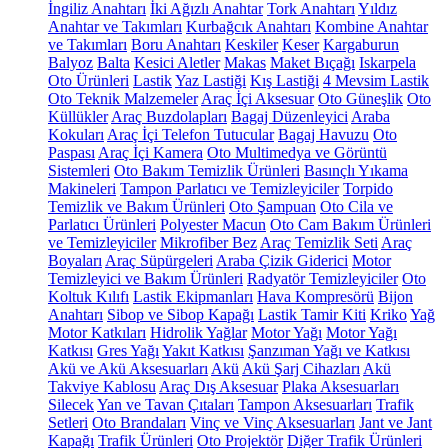
İngiliz Anahtarı
İki Ağızlı Anahtar
Tork Anahtarı
Yıldız
Anahtar ve Takımları
Kurbağcık Anahtarı
Kombine Anahtar
ve Takımları
Boru Anahtarı
Keskiler
Keser
Kargaburun
Balyoz
Balta
Kesici Aletler
Makas
Maket Bıçağı
Iskarpela
Oto Ürünleri
Lastik
Yaz Lastiği
Kış Lastiği
4 Mevsim Lastik
Oto Teknik Malzemeler
Araç İçi Aksesuar
Oto Güneşlik
Oto
Küllükler
Araç Buzdolapları
Bagaj Düzenleyici
Araba
Kokuları
Araç İçi Telefon Tutucular
Bagaj Havuzu
Oto
Paspası
Araç İçi Kamera
Oto Multimedya ve Görüntü
Sistemleri
Oto Bakım Temizlik Ürünleri
Basınçlı Yıkama
Makineleri
Tampon Parlatıcı ve Temizleyiciler
Torpido
Temizlik ve Bakım Ürünleri
Oto Şampuan
Oto Cila ve
Parlatıcı Ürünleri
Polyester Macun
Oto Cam Bakım Ürünleri
ve Temizleyiciler
Mikrofiber Bez
Araç Temizlik Seti
Araç
Boyaları
Araç Süpürgeleri
Araba Çizik Giderici
Motor
Temizleyici ve Bakım Ürünleri
Radyatör Temizleyiciler
Oto
Koltuk Kılıfı
Lastik Ekipmanları
Hava Kompresörü
Bijon
Anahtarı
Sibop ve Sibop Kapağı
Lastik Tamir Kiti
Kriko
Yağ
Motor Katkıları
Hidrolik Yağlar
Motor Yağı
Motor Yağı
Katkısı
Gres Yağı
Yakıt Katkısı
Şanzıman Yağı ve Katkısı
Akü ve Akü Aksesuarları
Akü
Akü Şarj Cihazları
Akü
Takviye Kablosu
Araç Dış Aksesuar
Plaka Aksesuarları
Silecek
Yan ve Tavan Çıtaları
Tampon Aksesuarları
Trafik
Setleri
Oto Brandaları
Vinç ve Vinç Aksesuarları
Jant ve Jant
Kapağı
Trafik Ürünleri
Oto Projektör
Diğer Trafik Ürünleri