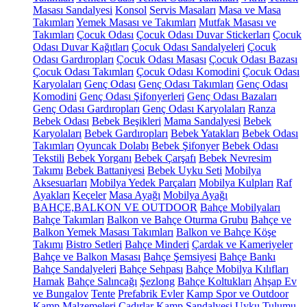
Masası Sandalyesi
Konsol
Servis Masaları
Masa ve Masa
Takımları
Yemek Masası ve Takımları
Mutfak Masası ve
Takımları
Çocuk Odası
Çocuk Odası Duvar Stickerları
Çocuk
Odası Duvar Kağıtları
Çocuk Odası Sandalyeleri
Çocuk
Odası Gardıropları
Çocuk Odası Masası
Çocuk Odası Bazası
Çocuk Odası Takımları
Çocuk Odası Komodini
Çocuk Odası
Karyolaları
Genç Odası
Genç Odası Takımları
Genç Odası
Komodini
Genç Odası Şifonyerleri
Genç Odası Bazaları
Genç Odası Gardıropları
Genç Odası Karyolaları
Ranza
Bebek Odası
Bebek Beşikleri
Mama Sandalyesi
Bebek
Karyolaları
Bebek Gardıropları
Bebek Yatakları
Bebek Odası
Takımları
Oyuncak Dolabı
Bebek Şifonyer
Bebek Odası
Tekstili
Bebek Yorganı
Bebek Çarşafı
Bebek Nevresim
Takımı
Bebek Battaniyesi
Bebek Uyku Seti
Mobilya
Aksesuarları
Mobilya Yedek Parçaları
Mobilya Kulpları
Raf
Ayakları
Keçeler
Masa Ayağı
Mobilya Ayağı
BAHÇE,BALKON VE OUTDOOR
Bahçe Mobilyaları
Bahçe Takımları
Balkon ve Bahçe Oturma Grubu
Bahçe ve
Balkon Yemek Masası Takımları
Balkon ve Bahçe Köşe
Takımı
Bistro Setleri
Bahçe Minderi
Çardak ve Kameriyeler
Bahçe ve Balkon Masası
Bahçe Şemsiyesi
Bahçe Bankı
Bahçe Sandalyeleri
Bahçe Sehpası
Bahçe Mobilya Kılıfları
Hamak
Bahçe Salıncağı
Şezlong
Bahçe Koltukları
Ahşap Ev
ve Bungalov
Tente
Prefabrik Evler
Kamp Spor ve Outdoor
Kamp Malzemeleri
Çadırlar
Kamp Sandalyesi
Uyku Tulumu