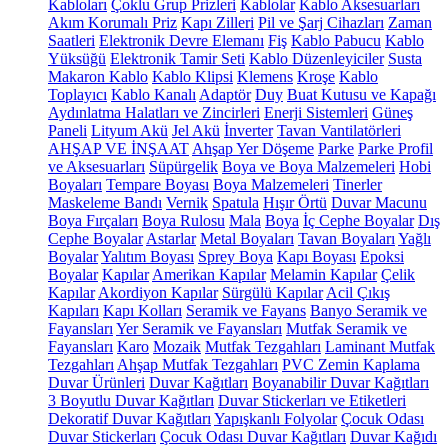
Kabloları
Çoklu Grup Prizleri
Kablolar
Kablo Aksesuarları
Akım Korumalı Priz
Kapı Zilleri
Pil ve Şarj Cihazları
Zaman
Saatleri
Elektronik Devre Elemanı
Fiş
Kablo Pabucu
Kablo
Yüksüğü
Elektronik Tamir Seti
Kablo Düzenleyiciler
Susta
Makaron Kablo
Kablo Klipsi
Klemens
Kroşe
Kablo
Toplayıcı
Kablo Kanalı
Adaptör
Duy
Buat Kutusu ve Kapağı
Aydınlatma Halatları ve Zincirleri
Enerji Sistemleri
Güneş
Paneli
Lityum Akü
Jel Akü
İnverter
Tavan Vantilatörleri
AHŞAP VE İNŞAAT
Ahşap Yer Döşeme
Parke
Parke Profil
ve Aksesuarları
Süpürgelik
Boya ve Boya Malzemeleri
Hobi
Boyaları
Tempare Boyası
Boya Malzemeleri
Tinerler
Maskeleme Bandı
Vernik
Spatula
Hışır Örtü
Duvar Macunu
Boya Fırçaları
Boya Rulosu
Mala
Boya
İç Cephe Boyalar
Dış
Cephe Boyalar
Astarlar
Metal Boyaları
Tavan Boyaları
Yağlı
Boyalar
Yalıtım Boyası
Sprey Boya
Kapı Boyası
Epoksi
Boyalar
Kapılar
Amerikan Kapılar
Melamin Kapılar
Çelik
Kapılar
Akordiyon Kapılar
Sürgülü Kapılar
Acil Çıkış
Kapıları
Kapı Kolları
Seramik ve Fayans
Banyo Seramik ve
Fayansları
Yer Seramik ve Fayansları
Mutfak Seramik ve
Fayansları
Karo
Mozaik
Mutfak Tezgahları
Laminant Mutfak
Tezgahları
Ahşap Mutfak Tezgahları
PVC Zemin Kaplama
Duvar Ürünleri
Duvar Kağıtları
Boyanabilir Duvar Kağıtları
3 Boyutlu Duvar Kağıtları
Duvar Stickerları ve Etiketleri
Dekoratif Duvar Kağıtları
Yapışkanlı Folyolar
Çocuk Odası
Duvar Stickerları
Çocuk Odası Duvar Kağıtları
Duvar Kağıdı