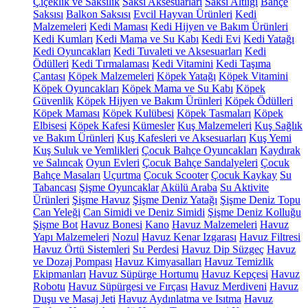
Çiçeklik ve Saksılık
Saksı Aksesuarları
Saksı Altlığı
Bahçe
Saksısı
Balkon Saksısı
Evcil Hayvan Ürünleri
Kedi
Malzemeleri
Kedi Maması
Kedi Hijyen ve Bakım Ürünleri
Kedi Kumları
Kedi Mama ve Su Kabı
Kedi Evi
Kedi Yatağı
Kedi Oyuncakları
Kedi Tuvaleti ve Aksesuarları
Kedi
Ödülleri
Kedi Tırmalaması
Kedi Vitamini
Kedi Taşıma
Çantası
Köpek Malzemeleri
Köpek Yatağı
Köpek Vitamini
Köpek Oyuncakları
Köpek Mama ve Su Kabı
Köpek
Güvenlik
Köpek Hijyen ve Bakım Ürünleri
Köpek Ödülleri
Köpek Maması
Köpek Kulübesi
Köpek Tasmaları
Köpek
Elbisesi
Köpek Kafesi
Kümesler
Kuş Malzemeleri
Kuş Sağlık
ve Bakım Ürünleri
Kuş Kafesleri ve Aksesuarları
Kuş Yemi
Kuş Suluk ve Yemlikleri
Çocuk Bahçe Oyuncakları
Kaydırak
ve Salıncak
Oyun Evleri
Çocuk Bahçe Sandalyeleri
Çocuk
Bahçe Masaları
Uçurtma
Çocuk Scooter
Çocuk Kaykay
Su
Tabancası
Şişme Oyuncaklar
Akülü Araba
Su Aktivite
Ürünleri
Şişme Havuz
Şişme Deniz Yatağı
Şişme Deniz Topu
Can Yeleği
Can Simidi ve Deniz Simidi
Şişme Deniz Kolluğu
Şişme Bot
Havuz Bonesi
Kano
Havuz Malzemeleri
Havuz
Yapı Malzemeleri
Nozul
Havuz Kenar Izgarası
Havuz Filtresi
Havuz Örtü Sistemleri
Su Perdesi
Havuz Dip Süzgeç
Havuz
ve Dozaj Pompası
Havuz Kimyasalları
Havuz Temizlik
Ekipmanları
Havuz Süpürge Hortumu
Havuz Kepçesi
Havuz
Robotu
Havuz Süpürgesi ve Fırçası
Havuz Merdiveni
Havuz
Duşu ve Masaj Jeti
Havuz Aydınlatma ve Isıtma
Havuz