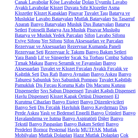
Çanak Lavabolar
Köşe Lavabolar
Dolap Uyumlu Lavabo
Ayaklı Lavabolar
Klozet
Duvara Sıfır Klozetler
Asma
Klozetler
Klozet Kapakları
Pisuvar
Tuvalet Taşı
Batarya ve
Musluklar
Lavabo Bataryaları
Mutfak Bataryaları
Su Tasarruf
Aparatı
Banyo Bataryaları
Musluk
Duş Bataryaları
Batarya
Setleri
Fotoselli Batarya
Ara Musluk
Pisuvar Musluğu
Batarya ve Musluk Yedek Parçaları
Sifon
Lavabo Sifonu
Eviye Sifonu
Yer Sifonu
Sifon Aksesuarları ve Parçaları
Rezervuar ve Aksesuarları
Rezervuar Kumanda Paneli
Rezervuar Seti
Rezervuar İç Takımı
Banyo Bakım Setleri
Yara Bandı
Lif ve Süngerler
Sıcak Su Torbası
Cımbız
Sabun
Tırnak Makası
Banyo Seramik ve Fayansları
Banyo
Aksesuarları
Tuvalet ve Klozet Fırçaları
Ayaklı Fırçalık ve
Kağıtlık Seti
Duş Rafı
Banyo Aynaları
Banyo Askısı
Banyo
Taburesi
Sabunluk
Sıvı Sabunluk Pompası
Tuvalet Kağıtlığı
Pamukluk
Diş Fırçası Koruma Kabı
Diş Macunu Kutusu
Dispenserler
Sıvı Sabun Dispenseri
Tuvalet Kağıdı Dispenseri
Havlu Dispenseri
Klozet Kapak Örtüsü Dispenseri
El
Kurutma Cihazları
Banyo Etajeri
Banyo Düzenleyicileri
Banyo Seti
Diş Fırçalık
Havluluk
Banyo Kaydırmazı
Duş
Perde Askısı
Yaşlı ve Bedensel Engelli Banyo Ürünleri
Banyo
Havalandırma ve Isıtma
Banyo Aspiratörü
Diğer
Banyo
Tekstil
Banyo Paspasları
Banyo Bakım Setleri
Banyo
Perdeleri
Bornoz
Peştemal
Havlu
MUTFAK
Mutfak
Mobilyaları
Mutfak Dolapları
Hazır Mutfak Dolapları
Çok