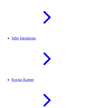
Şifre İşlemlerim
Koçtaş Kartım