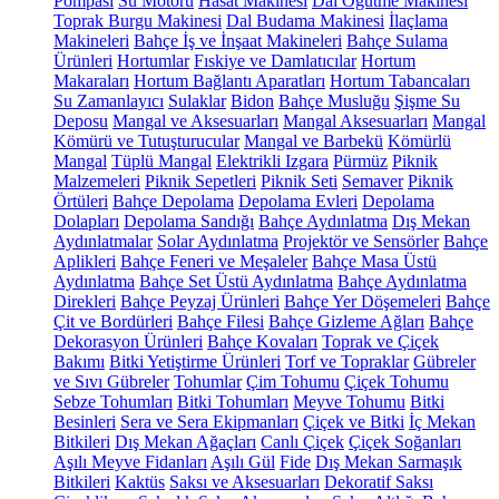
Pompası
Su Motoru
Hasat Makinesi
Dal Öğütme Makinesi
Toprak Burgu Makinesi
Dal Budama Makinesi
İlaçlama
Makineleri
Bahçe İş ve İnşaat Makineleri
Bahçe Sulama
Ürünleri
Hortumlar
Fıskiye ve Damlatıcılar
Hortum
Makaraları
Hortum Bağlantı Aparatları
Hortum Tabancaları
Su Zamanlayıcı
Sulaklar
Bidon
Bahçe Musluğu
Şişme Su
Deposu
Mangal ve Aksesuarları
Mangal Aksesuarları
Mangal
Kömürü ve Tutuşturucular
Mangal ve Barbekü
Kömürlü
Mangal
Tüplü Mangal
Elektrikli Izgara
Pürmüz
Piknik
Malzemeleri
Piknik Sepetleri
Piknik Seti
Semaver
Piknik
Örtüleri
Bahçe Depolama
Depolama Evleri
Depolama
Dolapları
Depolama Sandığı
Bahçe Aydınlatma
Dış Mekan
Aydınlatmalar
Solar Aydınlatma
Projektör ve Sensörler
Bahçe
Aplikleri
Bahçe Feneri ve Meşaleler
Bahçe Masa Üstü
Aydınlatma
Bahçe Set Üstü Aydınlatma
Bahçe Aydınlatma
Direkleri
Bahçe Peyzaj Ürünleri
Bahçe Yer Döşemeleri
Bahçe
Çit ve Bordürleri
Bahçe Filesi
Bahçe Gizleme Ağları
Bahçe
Dekorasyon Ürünleri
Bahçe Kovaları
Toprak ve Çiçek
Bakımı
Bitki Yetiştirme Ürünleri
Torf ve Topraklar
Gübreler
ve Sıvı Gübreler
Tohumlar
Çim Tohumu
Çiçek Tohumu
Sebze Tohumları
Bitki Tohumları
Meyve Tohumu
Bitki
Besinleri
Sera ve Sera Ekipmanları
Çiçek ve Bitki
İç Mekan
Bitkileri
Dış Mekan Ağaçları
Canlı Çiçek
Çiçek Soğanları
Aşılı Meyve Fidanları
Aşılı Gül
Fide
Dış Mekan Sarmaşık
Bitkileri
Kaktüs
Saksı ve Aksesuarları
Dekoratif Saksı