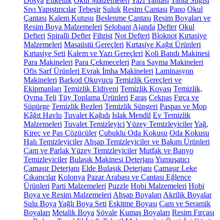
Dosya
Etiketlik
Okul Malzemeleri
Yazı Tahtası
Tahta Silgisi
Sıvı Yapıştırıcılar
Tebeşir
Suluk
Resim Çantası
Pano
Okul
Çantası
Kalem Kutusu
Beslenme Çantası
Resim Boyaları ve
Resim Boya Malzemeleri
Selobant
Ajanda
Defter
Okul
Defteri
Spiralli Defter
Fihrist
Not Defteri
Bloknot
Kırtasiye
Malzemeleri
Masaüstü Gereçleri
Kırtasiye Kağıt Ürünleri
Kırtasiye Seti
Kalem ve Yazı Gereçleri
Koli Bandı Makinesi
Para Makineleri
Para Çekmeceleri
Para Sayma Makineleri
Ofis Sarf Ürünleri
Evrak İmha Makineleri
Laminasyon
Makineleri
Barkod Okuyucu
Temizlik Gereçleri ve
Ekipmanları
Temizlik Eldiveni
Temizlik Kovası
Temizlik,
Ovma Teli
Tüy Toplama Ürünleri
Faraş
Çekpas
Fırça ve
Süpürge
Temizlik Bezleri
Temizlik Süngeri
Paspas ve Mop
Kâğıt Havlu
Tuvalet Kağıdı
Islak Mendil
Ev Temizlik
Malzemeleri
Tuvalet Temizleyici
Yüzey Temizleyiciler
Yağ,
Kireç ve Pas Çözücüler
Çubuklu Oda Kokusu
Oda Kokusu
Halı Temizleyiciler
Ahşap Temizleyiciler ve Bakım Ürünleri
Cam ve Parlak Yüzey Temizleyiciler
Mutfak ve Banyo
Temizleyiciler
Bulaşık Makinesi Deterjanı
Yumuşatıcı
Çamaşır Deterjanı
Elde Bulaşık Deterjanı
Çamaşır Leke
Çıkarıcılar
Kolonya
Pazar Arabası ve Çantası
Eğlence
Ürünleri
Parti Malzemeleri
Puzzle
Hobi Malzemeleri
Hobi
Boya ve Resim Malzemeleri
Ahşap Boyaları
Akrilik Boyalar
Sulu Boya
Yağlı Boya Seti
Eskitme Boyası
Cam ve Seramik
Boyaları
Metalik Boya
Şövale
Kumaş Boyaları
Resim Fırçası