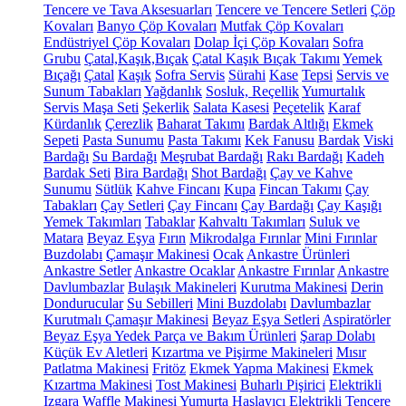
Tencere ve Tava Aksesuarları
Tencere ve Tencere Setleri
Çöp
Kovaları
Banyo Çöp Kovaları
Mutfak Çöp Kovaları
Endüstriyel Çöp Kovaları
Dolap İçi Çöp Kovaları
Sofra
Grubu
Çatal,Kaşık,Bıçak
Çatal Kaşık Bıçak Takımı
Yemek
Bıçağı
Çatal
Kaşık
Sofra Servis
Sürahi
Kase
Tepsi
Servis ve
Sunum Tabakları
Yağdanlık
Sosluk, Reçellik
Yumurtalık
Servis Maşa Seti
Şekerlik
Salata Kasesi
Peçetelik
Karaf
Kürdanlık
Çerezlik
Baharat Takımı
Bardak Altlığı
Ekmek
Sepeti
Pasta Sunumu
Pasta Takımı
Kek Fanusu
Bardak
Viski
Bardağı
Su Bardağı
Meşrubat Bardağı
Rakı Bardağı
Kadeh
Bardak Seti
Bira Bardağı
Shot Bardağı
Çay ve Kahve
Sunumu
Sütlük
Kahve Fincanı
Kupa
Fincan Takımı
Çay
Tabakları
Çay Setleri
Çay Fincanı
Çay Bardağı
Çay Kaşığı
Yemek Takımları
Tabaklar
Kahvaltı Takımları
Suluk ve
Matara
Beyaz Eşya
Fırın
Mikrodalga Fırınlar
Mini Fırınlar
Buzdolabı
Çamaşır Makinesi
Ocak
Ankastre Ürünleri
Ankastre Setler
Ankastre Ocaklar
Ankastre Fırınlar
Ankastre
Davlumbazlar
Bulaşık Makineleri
Kurutma Makinesi
Derin
Dondurucular
Su Sebilleri
Mini Buzdolabı
Davlumbazlar
Kurutmalı Çamaşır Makinesi
Beyaz Eşya Setleri
Aspiratörler
Beyaz Eşya Yedek Parça ve Bakım Ürünleri
Şarap Dolabı
Küçük Ev Aletleri
Kızartma ve Pişirme Makineleri
Mısır
Patlatma Makinesi
Fritöz
Ekmek Yapma Makinesi
Ekmek
Kızartma Makinesi
Tost Makinesi
Buharlı Pişirici
Elektrikli
Izgara
Waffle Makinesi
Yumurta Haşlayıcı
Elektrikli Tencere