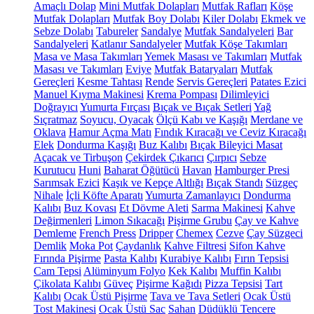
Amaçlı Dolap
Mini Mutfak Dolapları
Mutfak Rafları
Köşe
Mutfak Dolapları
Mutfak Boy Dolabı
Kiler Dolabı
Ekmek ve
Sebze Dolabı
Tabureler
Sandalye
Mutfak Sandalyeleri
Bar
Sandalyeleri
Katlanır Sandalyeler
Mutfak Köşe Takımları
Masa ve Masa Takımları
Yemek Masası ve Takımları
Mutfak
Masası ve Takımları
Eviye
Mutfak Bataryaları
Mutfak
Gereçleri
Kesme Tahtası
Rende
Servis Gereçleri
Patates Ezici
Manuel Kıyma Makinesi
Krema Pompası
Dilimleyici
Doğrayıcı
Yumurta Fırçası
Bıçak ve Bıçak Setleri
Yağ
Sıçratmaz
Soyucu, Oyacak
Ölçü Kabı ve Kaşığı
Merdane ve
Oklava
Hamur Açma Matı
Fındık Kıracağı ve Ceviz Kıracağı
Elek
Dondurma Kaşığı
Buz Kalıbı
Bıçak Bileyici Masat
Açacak ve Tirbuşon
Çekirdek Çıkarıcı
Çırpıcı
Sebze
Kurutucu
Huni
Baharat Öğütücü
Havan
Hamburger Presi
Sarımsak Ezici
Kaşık ve Kepçe Altlığı
Bıçak Standı
Süzgeç
Nihale
İçli Köfte Aparatı
Yumurta Zamanlayıcı
Dondurma
Kalıbı
Buz Kovası
Et Dövme Aleti
Sarma Makinesi
Kahve
Değirmenleri
Limon Sıkacağı
Pişirme Grubu
Çay ve Kahve
Demleme
French Press
Dripper
Chemex
Cezve
Çay Süzgeci
Demlik
Moka Pot
Çaydanlık
Kahve Filtresi
Sifon Kahve
Fırında Pişirme
Pasta Kalıbı
Kurabiye Kalıbı
Fırın Tepsisi
Cam Tepsi
Alüminyum Folyo
Kek Kalıbı
Muffin Kalıbı
Çikolata Kalıbı
Güveç
Pişirme Kağıdı
Pizza Tepsisi
Tart
Kalıbı
Ocak Üstü Pişirme
Tava ve Tava Setleri
Ocak Üstü
Tost Makinesi
Ocak Üstü Sac
Sahan
Düdüklü Tencere