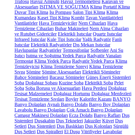
Trafosu
Havuz Ampulü
Havuz Termometresi
Karavan ve
Aksesuarları
ISITMA VE SOĞUTMA
Klima
Portatif Klima
Duvar Tipi Klima
Isı Pompası
Salon Tipi Klima
Klima
Kumandası
Kaset Tipi Klima
Kombi
Tavan Vantilatörleri
Vantilatörler
Hava Temizleyiciler
Nem Cihazları
Hava
Temizleme Cihazları
Buhar Makineleri
Nem Alma Cihazları
ve Rutubet Gidericiler
Elektrikli Isıtıcılar
Quartz Isıtıcılar
Infrared Isıtıcılar
Kule Tipi Isıtıcılar
Yağlı Radyatör
Fanlı
Isıtıcılar
Elektrikli Radyatörler
Dış Mekan Isıtıcılar
Havlupanlar
Radyatörler
Termosifonlar
Şofbenler
Ani Su
Isıtıcı
Isıtma ve Soğutma Yedek Parça
Radyatör Vanaları
Termostat
Klima Yedek Parça
Radyatör Yedek Parça
Klima
Temizleyicisi
Klima Temizleme Spreyi
Klima Temizleme
Sıvısı
Şömine
Şömine Aksesuarları
Elektrikli Şömineler
Bahçe Şömineleri
Bacasız Şömineler
Güneş Enerji Sistemleri
Soba
Doğalgaz Sobası
Kuzine Soba
Elektrikli Soba
Pelet
Soba
Soba Borusu ve Aksesuarları
Hava Perdesi
Doğalgaz
Tesisat Malzemeleri
Doğalgaz Hortumu
Doğalgaz Menfezleri
Tesisat Temizleme Sıvıları
Boyler
Kalorifer Kazanı
BANYO
Banyo Dolapları
Aynalı Banyo Dolabı
Banyo Boy Dolapları
Lavabolu Banyo Dolapları
Çok Amaçlı Banyo Dolapları
Çamaşır Makinesi Dolapları
Ecza Dolabı
Banyo Rafları
Duş
Sistemleri
Duşakabin
Duş Tekneleri
Jakuziler
Küvet
Duş
Setleri
Duş Sistemleri
Duş Başlıkları
Duş Kolonları
Sürgülü
Duş Setleri
Duş Spiralleri
El Duşu
Vitrifiyeler
Lavabolar