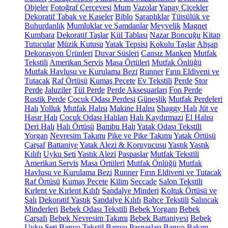
Objeler
Fotoğraf Çerçevesi
Mum
Vazolar
Yapay Çiçekler
Dekoratif Tabak ve Kaseler
Biblo
Şaraplıklar
Tütsülük ve
Buhurdanlık
Mumluklar ve Şamdanlar
Meyvelik
Magnet
Kumbara
Dekoratif Taşlar
Kül Tablası
Nazar Boncuğu
Kitap
Tutucular
Müzik Kutusu
Yatak Tepsisi
Kokulu Taşlar
Ahşap
Dekorasyon Ürünleri
Duvar Süsleri
Cansız Manken
Mutfak
Tekstili
Amerikan Servis
Masa Örtüleri
Mutfak Önlüğü
Mutfak Havlusu ve Kurulama Bezi
Runner
Fırın Eldiveni ve
Tutacak
Raf Örtüsü
Kumaş Peçete
Ev Tekstili
Perde
Stor
Perde
Jaluziler
Tül Perde
Perde Aksesuarları
Fon Perde
Rustik Perde
Çocuk Odası Perdesi
Güneşlik
Mutfak Perdeleri
Halı
Yolluk
Mutfak Halısı
Makine Halısı
Shaggy Halı
Jüt ve
Hasır Halı
Çocuk Odası Halıları
Halı Kaydırmazı
El Halısı
Deri Halı
Halı Örtüsü
Bambu Halı
Yatak Odası Tekstili
Yorgan
Nevresim Takımı
Pike ve Pike Takımı
Yatak Örtüsü
Çarşaf
Battaniye
Yatak Alezi & Koruyucusu
Yastık
Yastık
Kılıfı
Uyku Seti
Yastık Alezi
Paspaslar
Mutfak Tekstili
Amerikan Servis
Masa Örtüleri
Mutfak Önlüğü
Mutfak
Havlusu ve Kurulama Bezi
Runner
Fırın Eldiveni ve Tutacak
Raf Örtüsü
Kumaş Peçete
Kilim
Seccade
Salon Tekstili
Kırlent ve Kırlent Kılıfı
Sandalye Minderi
Koltuk Örtüsü ve
Şalı
Dekoratif Yastık
Sandalye Kılıfı
Bahçe Tekstili
Salıncak
Minderleri
Bebek Odası Tekstili
Bebek Yorganı
Bebek
Çarşafı
Bebek Nevresim Takımı
Bebek Battaniyesi
Bebek
Uyku Seti
Banyo Tekstil
Banyo Paspasları
Banyo Bakım