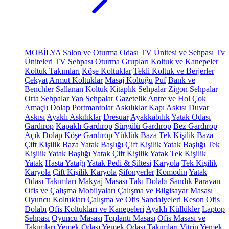
MOBİLYA
Salon ve Oturma Odası
TV Ünitesi ve Sehpası
Tv
Üniteleri
TV Sehpası
Oturma Grupları
Koltuk ve Kanepeler
Koltuk Takımları
Köşe Koltuklar
Tekli Koltuk ve Berjerler
Çekyat
Armut Koltuklar
Masaj Koltuğu
Puf
Bank ve
Benchler
Sallanan Koltuk
Kitaplık
Sehpalar
Zigon Sehpalar
Orta Sehpalar
Yan Sehpalar
Gazetelik
Antre ve Hol
Çok
Amaçlı Dolap
Portmantolar
Askılıklar
Kapı Askısı
Duvar
Askısı
Ayaklı Askılıklar
Dresuar
Ayakkabılık
Yatak Odası
Gardırop
Kapaklı Gardırop
Sürgülü Gardırop
Bez Gardırop
Açık Dolap
Köşe Gardırop
Yüklük
Baza
Tek Kişilik Baza
Çift Kişilik Baza
Yatak Başlığı
Çift Kişilik Yatak Başlığı
Tek
Kişilik Yatak Başlığı
Yatak
Çift Kişilik Yatak
Tek Kişilik
Yatak
Hasta Yatağı
Yatak Pedi & Şiltesi
Karyola
Tek Kişilik
Karyola
Çift Kişilik Karyola
Şifonyerler
Komodin
Yatak
Odası Takımları
Makyaj Masası
Takı Dolabı
Sandık
Paravan
Ofis ve Çalışma Mobilyaları
Çalışma ve Bilgisayar Masası
Oyuncu Koltukları
Çalışma ve Ofis Sandalyeleri
Keson
Ofis
Dolabı
Ofis Koltukları ve Kanepeleri
Ayaklı Küllükler
Laptop
Sehpası
Oyuncu Masası
Toplantı Masası
Ofis Masası ve
Takımları
Yemek Odası
Yemek Odası Takımları
Vitrin
Yemek