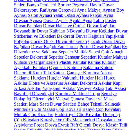
Setleri
Banyo Perdeleri
Bornoz
Peştemal
Havlu
Duvar
Dekorasyonu
Raf
Ayna
Çerçeveli Ayna
Makyaj Aynası
Boy
Aynası
Salon Aynası
Yatak Odası Aynası
Parçalı Ayna
Dresuar Aynası
Duvar Aynası
Ayaklı Ayna
Tablo
Poster
Duvar Panoları
Duvar Halısı ve Örtüsü
Duvar Kağıtları
Boyanabilir Duvar Kağıtları
3 Boyutlu Duvar Kağıtları
Duvar
Stickerları ve Etiketleri
Dekoratif Duvar Kağıtları
Yapışkanlı
Folyolar
Çocuk Odası Duvar Stickerları
Çocuk Odası Duvar
Kağıtları
Duvar Kağıdı Yapıştırıcısı
Poster Duvar Kağıtları
Ev
Düzenleme ve Saklama
Sepetler
Mutfak Sepeti
Çok Amaçlı
Sepetler
Dekoratif Sepetler
Çamaşır Sepetleri
Kutular
Makyaj
Kutusu ve Organizerleri
Plastik Kutular
Kumaş Kutular
Ayakkabı Kutuları
Oyuncak Kutuları
Saklama Kutusu
Dekoratif Kutu
Takı Kutusu
Çamaşır Kurutma Askısı
Saklama Hurçları
Hurçlar
Vakumlu Hurçlar
Halı Hurcu
Askılar
Elbise ve Aksesuar Askıları
Dekoratif Askılar
Kapı
Arkası Askıları
Yapışkanlı Askılar
Vestiyer Askısı
Takı Askısı
Bavul İçi Düzenleyici
Kurutma Makinesi Topu
Şemsiye
Dolap İçi Düzenleyici
Makyaj Çantası
Duvar ve Masa
Saatleri
Masa Saati
Duvar Saatleri
Bahçe Tekstili
Salıncak
Minderleri
Ütü Masası
Çöp Kovaları
Banyo Çöp Kovaları
Mutfak Çöp Kovaları
Endüstriyel Çöp Kovaları
Dolap İçi
Çöp Kovaları
Kırtasiye ve Ofis Malzemeleri
Dosyalama ve
Arşivleme
Poşet Dosya
Evrak Rafı
Çıtçıtlı Dosya
Klasör
Telli