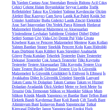
İlk Yardım Çantası
Araç Sigortaları
Benzin Bidonu
Acil Çıkış
Çekici
Çekme Halatı
Boyunluklar
Seyyar Lamba
Trafik
Reflektörleri
Takoz
Kış Ürünleri
Yağmur Kaydırıcılar
Ölçüm
Aletleri
Buz Kazıyıcı
Cam Suyu
Lastik Kar Paleti
Kışlık Set
Ürünler
Antifrizler
Buğu Giderici
Lastik Zinciri
Elektrikli
Araç Şarj İstasyonları
Oto Yedek Parça
Römork
Hırdavat
Malzemeleri
Hırdavat Malzemesi ve Aksesuarları
Yönlendirme Levhaları
Sabitleme Ürünleri
Dübel
Dübel
Setleri
Somun
Çivi
Vida-Çivi
Demir Pul
Vida
Civata
Köşebent
Kapı ve Pencere Malzemeleri
Menteşe
Kapı Kolları
Yalıtım Bantları
Stoper
Sineklik
Pencere Kolu
Kapı Hidroliği
Kapı Dürbünü
Kapı Kilitleri
Kapı Sürgüleri
Anahtarlık
Gönye
Posta Kutuları
Tekerlek
Testereler
Daire Testereler
Dekupaj Testereler
Çok Amaçlı Testereler
Tilki Kuyruğu
Testereler
Testere Aksesuarları
Tilki Kuyruğu Testere Ucu
Daire Testere Bıçağı
Dekupaj Testere Ucu
İş Güvenlik
Malzemeleri
İş Güvenlik Gözlükleri
İş Eldiveni
İş Elbisesi
İş
Ayakkabısı
Diğer İş Güvenlik Ürünleri
Siperlik
Lanyard
Takım Çanta Ve Dolapları
Takım Çantası
Takım ve Hizmet
Dolapları
Avadanlık
Ölçü Aletleri
Metre ve Şerit Metre
Su
Terazisi
Oda Termostatı
Silikon ve Mastikler
Silikon
Mum
Silikon
Köpük
Mastik
Yapıştırıcı ve Bantlar
Bant
Teflon Bant
Elektrik Bandı
Kaydırmaz Bant
Koli Bandı
Çift Taraflı Bant
Alüminyum Bant
İzolasyon Bandı
Yapıştırıcılar
Tutkal
Kimyasal Dübeller
Japon Yapıştırıcıları
Epoksi
Hızlı