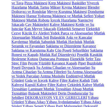
ve Tava
Pizza Makinesi
Krep Makinesi
Basküller
Yiyecek
Hazırlama
Mutfak Tartısı
Mikser
Kıyma Makinesi
Blender
Doğrayıcı ve Rondolar
Meyve Kurutma Makinesi
Dondurma
Makinesi
Hamur Yoğurma Makinesi ve Mutfak Şefleri
Yoğurt
Makinesi
Mutfak Robotu
İçecek Hazırlama
Narenciye
Sıkacağı
Çay Makineleri
Kahve Makinesi
Kettle ve Su
Isıtıcılar
Katı Meyve Sıkacağı
Elektrikli Semaver
Elektrikli
Cezve
Küçük Ev Aletleri Yedek Parça ve Aksesuarları
Mutfak
Aksesuarları
Mutfak Seti
Bulaşıklık
Askı ve Kancalar
Kaydırmaz
Mutfak Sabunluk
Mutfak Havluluk
Mutfak
Seramik ve Fayansları
Saklama ve Düzenleme
Kavanoz
Saklama ve Karıştırma Kabı
Çöp Poşeti
Sebzelikler
Saklama
Bonesi ve Kapağı
Mutfak Raf Düzenleyici
Poşetlik
Kaşıklık
Beslenme Kutusu
Damacana Pompası
Ekmeklik
Sefer Tası
Streç Film
Peçete Yüzüğü
Kavanoz Kapağı
Pipet
Buzdolabı
Poşeti
Doypack
Su Arıtma Cihazları ve Aksesuarları
Su
Arıtma Cihazları
Su Arıtma Filtreleri
Su Arıtma Aksesuarları
ve Yedek Parçaları
Arıtma Musluğu
Endüstriyel Mutfak
Ürünleri
Gıda ve İçecek
Kahve
Filtre Kahve Kağıdı
Türk
Kahvesi
Kapsül Kahve
Filtre Kahve
Çekirdek Kahve
Mutfak
Tezgahları
Laminant Mutfak Tezgahları
Ahşap Mutfak
Tezgahları
Bulaşık Makineleri
Derin Dondurucular
Su
Sebilleri
DEKORASYON VE EV GEREÇLERİ
Yılbaşı
Ürünleri
Yılbaşı Ağacı
Yılbaşı Aydınlatmaları
Yılbaşı Ağacı
Süsleri
Yılbaşı Sepeti
Yılbaşı Parti Malzemeleri
Dekoratif