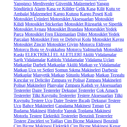
Yapıştırıcı
Merdivenler
Güvenlik Malzemeleri
Yangın
Söndürücü
Alarm
Kasa ve Kilitler
Çelik Kasa
Kilit
Kutu ve
Ambalaj Malzemeleri
Kargo Kutusu
Kargo Poşeti
Koli
Motosiklet Ürünleri
Motorsiklet Aksesuarları
Motosiklet
Kilidi
Motosiklet Stickerları
Motosiklet Rüzgarlık ve Siperlik
Motosiklet Aynası
Motosiklet Brandası
Motorsiklet Yedek
Parça
Motosiklet Fren Ekipmanları
Diğer Motosiklet Yedek
Parçaları
Motosiklet Fren ve Debriyaj Kolu
Motosiklet Kayışı
Motosiklet Zinciri
Motosiklet Giyim
Motorcu Eldiveni
Motorcu Botu ve Ayakkabısı
Motorcu Yağmurluk
Motosiklet
Kaskı
ELEKTRİKLİ EL ALETLERİ
Akülü Vidalamalar
Şarjlı Vidalamalar
Kablolu Vidalamalar
Vidalama Uçları
Matkaplar
Darbeli Matkaplar
Akülü Matkap ve Vidalamalar
Matkap Ucu ve Setleri
Somun Sıkma Makineleri
Darbesiz
Matkaplar
Manyetik Matkap
Sütunlu Matkap
Matkap Tezgahı
Kırıcılar ve Deliciler
Zımpara ve Polisaj
Zımpara Makineleri
Polisaj Makineleri
Planyalar
Zımpara Kağıdı ve Aksesuarları
Testereler
Daire Testereler
Dekupaj Testereler
Çok Amaçlı
Testereler
Tilki Kuyruğu Testereler
Testere Aksesuarları
Tilki
Kuyruğu Testere Ucu
Daire Testere Bıçağı
Dekupaj Testere
Ucu
Bahçe Makineleri
Çapalama Makinesi
Tırpan
Çit
Budama Makinesi
Hidrofor
Yaprak Toplama Makinesi
Motorlu Testere
Elektrikli Testereler
Benzinli Testereler
Testere Zincirleri ve Yağları
Çim Biçme Makinesi
Benzinli
Çim Biçme Makinesi
Elektrikli Çim Biçme Makinesi
Kenar