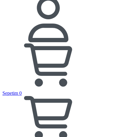
Sepetim
0