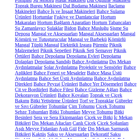
Pompası
Su Motoru
Hasat Makinesi
Dal Öğütme Makinesi
Toprak Burgu Makinesi
Dal Budama Makinesi
İlaçlama
Makineleri
Bahçe İş ve İnşaat Makineleri
Bahçe Sulama
Ürünleri
Hortumlar
Fıskiye ve Damlatıcılar
Hortum
Makaraları
Hortum Bağlantı Aparatları
Hortum Tabancaları
Su Zamanlayıcı
Sulaklar
Bidon
Bahçe Musluğu
Şişme Su
Deposu
Mangal ve Aksesuarları
Mangal Aksesuarları
Mangal
Kömürü ve Tutuşturucular
Mangal ve Barbekü
Kömürlü
Mangal
Tüplü Mangal
Elektrikli Izgara
Pürmüz
Piknik
Malzemeleri
Piknik Sepetleri
Piknik Seti
Semaver
Piknik
Örtüleri
Bahçe Depolama
Depolama Evleri
Depolama
Dolapları
Depolama Sandığı
Bahçe Aydınlatma
Dış Mekan
Aydınlatmalar
Solar Aydınlatma
Projektör ve Sensörler
Bahçe
Aplikleri
Bahçe Feneri ve Meşaleler
Bahçe Masa Üstü
Aydınlatma
Bahçe Set Üstü Aydınlatma
Bahçe Aydınlatma
Direkleri
Bahçe Peyzaj Ürünleri
Bahçe Yer Döşemeleri
Bahçe
Çit ve Bordürleri
Bahçe Filesi
Bahçe Gizleme Ağları
Bahçe
Dekorasyon Ürünleri
Bahçe Kovaları
Toprak ve Çiçek
Bakımı
Bitki Yetiştirme Ürünleri
Torf ve Topraklar
Gübreler
ve Sıvı Gübreler
Tohumlar
Çim Tohumu
Çiçek Tohumu
Sebze Tohumları
Bitki Tohumları
Meyve Tohumu
Bitki
Besinleri
Sera ve Sera Ekipmanları
Çiçek ve Bitki
İç Mekan
Bitkileri
Dış Mekan Ağaçları
Canlı Çiçek
Çiçek Soğanları
Aşılı Meyve Fidanları
Aşılı Gül
Fide
Dış Mekan Sarmaşık
Bitkileri
Kaktüs
Saksı ve Aksesuarları
Dekoratif Saksı