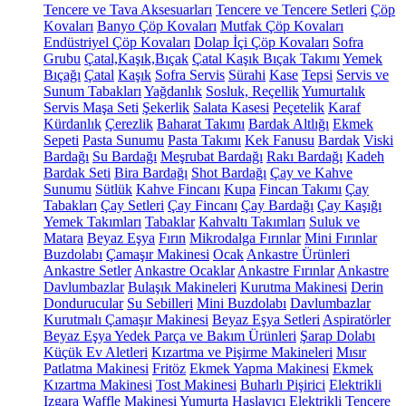
Tencere ve Tava Aksesuarları
Tencere ve Tencere Setleri
Çöp
Kovaları
Banyo Çöp Kovaları
Mutfak Çöp Kovaları
Endüstriyel Çöp Kovaları
Dolap İçi Çöp Kovaları
Sofra
Grubu
Çatal,Kaşık,Bıçak
Çatal Kaşık Bıçak Takımı
Yemek
Bıçağı
Çatal
Kaşık
Sofra Servis
Sürahi
Kase
Tepsi
Servis ve
Sunum Tabakları
Yağdanlık
Sosluk, Reçellik
Yumurtalık
Servis Maşa Seti
Şekerlik
Salata Kasesi
Peçetelik
Karaf
Kürdanlık
Çerezlik
Baharat Takımı
Bardak Altlığı
Ekmek
Sepeti
Pasta Sunumu
Pasta Takımı
Kek Fanusu
Bardak
Viski
Bardağı
Su Bardağı
Meşrubat Bardağı
Rakı Bardağı
Kadeh
Bardak Seti
Bira Bardağı
Shot Bardağı
Çay ve Kahve
Sunumu
Sütlük
Kahve Fincanı
Kupa
Fincan Takımı
Çay
Tabakları
Çay Setleri
Çay Fincanı
Çay Bardağı
Çay Kaşığı
Yemek Takımları
Tabaklar
Kahvaltı Takımları
Suluk ve
Matara
Beyaz Eşya
Fırın
Mikrodalga Fırınlar
Mini Fırınlar
Buzdolabı
Çamaşır Makinesi
Ocak
Ankastre Ürünleri
Ankastre Setler
Ankastre Ocaklar
Ankastre Fırınlar
Ankastre
Davlumbazlar
Bulaşık Makineleri
Kurutma Makinesi
Derin
Dondurucular
Su Sebilleri
Mini Buzdolabı
Davlumbazlar
Kurutmalı Çamaşır Makinesi
Beyaz Eşya Setleri
Aspiratörler
Beyaz Eşya Yedek Parça ve Bakım Ürünleri
Şarap Dolabı
Küçük Ev Aletleri
Kızartma ve Pişirme Makineleri
Mısır
Patlatma Makinesi
Fritöz
Ekmek Yapma Makinesi
Ekmek
Kızartma Makinesi
Tost Makinesi
Buharlı Pişirici
Elektrikli
Izgara
Waffle Makinesi
Yumurta Haşlayıcı
Elektrikli Tencere