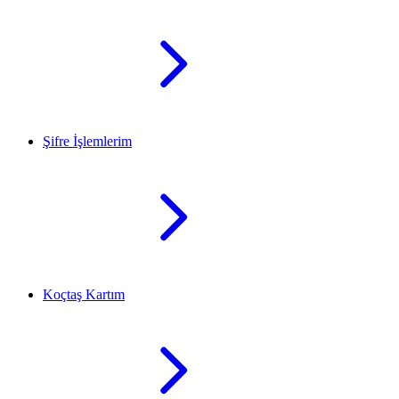
Şifre İşlemlerim
Koçtaş Kartım