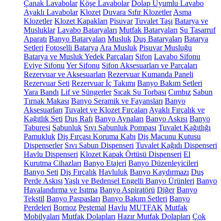
Çanak Lavabolar
Köşe Lavabolar
Dolap Uyumlu Lavabo
Ayaklı Lavabolar
Klozet
Duvara Sıfır Klozetler
Asma
Klozetler
Klozet Kapakları
Pisuvar
Tuvalet Taşı
Batarya ve
Musluklar
Lavabo Bataryaları
Mutfak Bataryaları
Su Tasarruf
Aparatı
Banyo Bataryaları
Musluk
Duş Bataryaları
Batarya
Setleri
Fotoselli Batarya
Ara Musluk
Pisuvar Musluğu
Batarya ve Musluk Yedek Parçaları
Sifon
Lavabo Sifonu
Eviye Sifonu
Yer Sifonu
Sifon Aksesuarları ve Parçaları
Rezervuar ve Aksesuarları
Rezervuar Kumanda Paneli
Rezervuar Seti
Rezervuar İç Takımı
Banyo Bakım Setleri
Yara Bandı
Lif ve Süngerler
Sıcak Su Torbası
Cımbız
Sabun
Tırnak Makası
Banyo Seramik ve Fayansları
Banyo
Aksesuarları
Tuvalet ve Klozet Fırçaları
Ayaklı Fırçalık ve
Kağıtlık Seti
Duş Rafı
Banyo Aynaları
Banyo Askısı
Banyo
Taburesi
Sabunluk
Sıvı Sabunluk Pompası
Tuvalet Kağıtlığı
Pamukluk
Diş Fırçası Koruma Kabı
Diş Macunu Kutusu
Dispenserler
Sıvı Sabun Dispenseri
Tuvalet Kağıdı Dispenseri
Havlu Dispenseri
Klozet Kapak Örtüsü Dispenseri
El
Kurutma Cihazları
Banyo Etajeri
Banyo Düzenleyicileri
Banyo Seti
Diş Fırçalık
Havluluk
Banyo Kaydırmazı
Duş
Perde Askısı
Yaşlı ve Bedensel Engelli Banyo Ürünleri
Banyo
Havalandırma ve Isıtma
Banyo Aspiratörü
Diğer
Banyo
Tekstil
Banyo Paspasları
Banyo Bakım Setleri
Banyo
Perdeleri
Bornoz
Peştemal
Havlu
MUTFAK
Mutfak
Mobilyaları
Mutfak Dolapları
Hazır Mutfak Dolapları
Çok