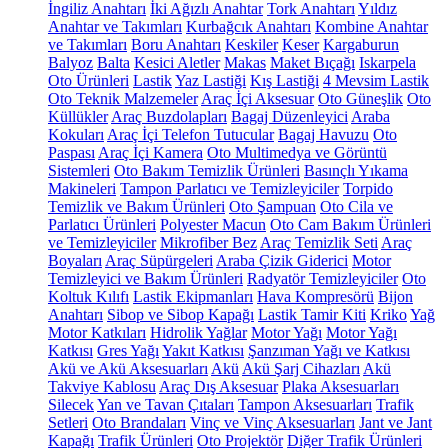
İngiliz Anahtarı
İki Ağızlı Anahtar
Tork Anahtarı
Yıldız
Anahtar ve Takımları
Kurbağcık Anahtarı
Kombine Anahtar
ve Takımları
Boru Anahtarı
Keskiler
Keser
Kargaburun
Balyoz
Balta
Kesici Aletler
Makas
Maket Bıçağı
Iskarpela
Oto Ürünleri
Lastik
Yaz Lastiği
Kış Lastiği
4 Mevsim Lastik
Oto Teknik Malzemeler
Araç İçi Aksesuar
Oto Güneşlik
Oto
Küllükler
Araç Buzdolapları
Bagaj Düzenleyici
Araba
Kokuları
Araç İçi Telefon Tutucular
Bagaj Havuzu
Oto
Paspası
Araç İçi Kamera
Oto Multimedya ve Görüntü
Sistemleri
Oto Bakım Temizlik Ürünleri
Basınçlı Yıkama
Makineleri
Tampon Parlatıcı ve Temizleyiciler
Torpido
Temizlik ve Bakım Ürünleri
Oto Şampuan
Oto Cila ve
Parlatıcı Ürünleri
Polyester Macun
Oto Cam Bakım Ürünleri
ve Temizleyiciler
Mikrofiber Bez
Araç Temizlik Seti
Araç
Boyaları
Araç Süpürgeleri
Araba Çizik Giderici
Motor
Temizleyici ve Bakım Ürünleri
Radyatör Temizleyiciler
Oto
Koltuk Kılıfı
Lastik Ekipmanları
Hava Kompresörü
Bijon
Anahtarı
Sibop ve Sibop Kapağı
Lastik Tamir Kiti
Kriko
Yağ
Motor Katkıları
Hidrolik Yağlar
Motor Yağı
Motor Yağı
Katkısı
Gres Yağı
Yakıt Katkısı
Şanzıman Yağı ve Katkısı
Akü ve Akü Aksesuarları
Akü
Akü Şarj Cihazları
Akü
Takviye Kablosu
Araç Dış Aksesuar
Plaka Aksesuarları
Silecek
Yan ve Tavan Çıtaları
Tampon Aksesuarları
Trafik
Setleri
Oto Brandaları
Vinç ve Vinç Aksesuarları
Jant ve Jant
Kapağı
Trafik Ürünleri
Oto Projektör
Diğer Trafik Ürünleri