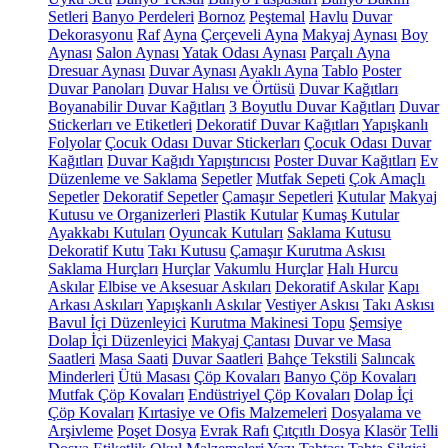
Setleri
Banyo Perdeleri
Bornoz
Peştemal
Havlu
Duvar
Dekorasyonu
Raf
Ayna
Çerçeveli Ayna
Makyaj Aynası
Boy
Aynası
Salon Aynası
Yatak Odası Aynası
Parçalı Ayna
Dresuar Aynası
Duvar Aynası
Ayaklı Ayna
Tablo
Poster
Duvar Panoları
Duvar Halısı ve Örtüsü
Duvar Kağıtları
Boyanabilir Duvar Kağıtları
3 Boyutlu Duvar Kağıtları
Duvar
Stickerları ve Etiketleri
Dekoratif Duvar Kağıtları
Yapışkanlı
Folyolar
Çocuk Odası Duvar Stickerları
Çocuk Odası Duvar
Kağıtları
Duvar Kağıdı Yapıştırıcısı
Poster Duvar Kağıtları
Ev
Düzenleme ve Saklama
Sepetler
Mutfak Sepeti
Çok Amaçlı
Sepetler
Dekoratif Sepetler
Çamaşır Sepetleri
Kutular
Makyaj
Kutusu ve Organizerleri
Plastik Kutular
Kumaş Kutular
Ayakkabı Kutuları
Oyuncak Kutuları
Saklama Kutusu
Dekoratif Kutu
Takı Kutusu
Çamaşır Kurutma Askısı
Saklama Hurçları
Hurçlar
Vakumlu Hurçlar
Halı Hurcu
Askılar
Elbise ve Aksesuar Askıları
Dekoratif Askılar
Kapı
Arkası Askıları
Yapışkanlı Askılar
Vestiyer Askısı
Takı Askısı
Bavul İçi Düzenleyici
Kurutma Makinesi Topu
Şemsiye
Dolap İçi Düzenleyici
Makyaj Çantası
Duvar ve Masa
Saatleri
Masa Saati
Duvar Saatleri
Bahçe Tekstili
Salıncak
Minderleri
Ütü Masası
Çöp Kovaları
Banyo Çöp Kovaları
Mutfak Çöp Kovaları
Endüstriyel Çöp Kovaları
Dolap İçi
Çöp Kovaları
Kırtasiye ve Ofis Malzemeleri
Dosyalama ve
Arşivleme
Poşet Dosya
Evrak Rafı
Çıtçıtlı Dosya
Klasör
Telli