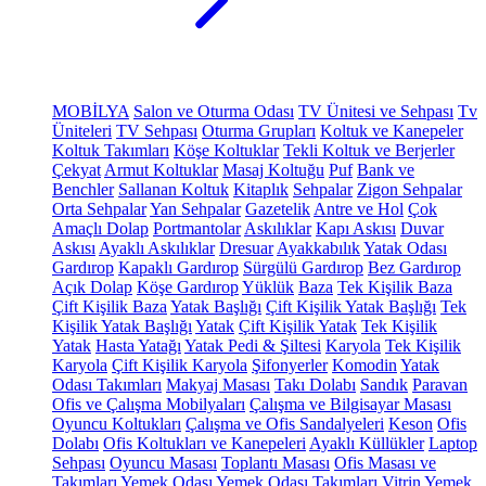
MOBİLYA
Salon ve Oturma Odası
TV Ünitesi ve Sehpası
Tv
Üniteleri
TV Sehpası
Oturma Grupları
Koltuk ve Kanepeler
Koltuk Takımları
Köşe Koltuklar
Tekli Koltuk ve Berjerler
Çekyat
Armut Koltuklar
Masaj Koltuğu
Puf
Bank ve
Benchler
Sallanan Koltuk
Kitaplık
Sehpalar
Zigon Sehpalar
Orta Sehpalar
Yan Sehpalar
Gazetelik
Antre ve Hol
Çok
Amaçlı Dolap
Portmantolar
Askılıklar
Kapı Askısı
Duvar
Askısı
Ayaklı Askılıklar
Dresuar
Ayakkabılık
Yatak Odası
Gardırop
Kapaklı Gardırop
Sürgülü Gardırop
Bez Gardırop
Açık Dolap
Köşe Gardırop
Yüklük
Baza
Tek Kişilik Baza
Çift Kişilik Baza
Yatak Başlığı
Çift Kişilik Yatak Başlığı
Tek
Kişilik Yatak Başlığı
Yatak
Çift Kişilik Yatak
Tek Kişilik
Yatak
Hasta Yatağı
Yatak Pedi & Şiltesi
Karyola
Tek Kişilik
Karyola
Çift Kişilik Karyola
Şifonyerler
Komodin
Yatak
Odası Takımları
Makyaj Masası
Takı Dolabı
Sandık
Paravan
Ofis ve Çalışma Mobilyaları
Çalışma ve Bilgisayar Masası
Oyuncu Koltukları
Çalışma ve Ofis Sandalyeleri
Keson
Ofis
Dolabı
Ofis Koltukları ve Kanepeleri
Ayaklı Küllükler
Laptop
Sehpası
Oyuncu Masası
Toplantı Masası
Ofis Masası ve
Takımları
Yemek Odası
Yemek Odası Takımları
Vitrin
Yemek