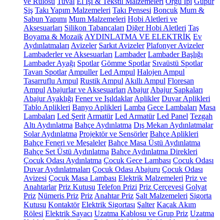
ve Rulosu
Tuval
El İşi & Tekstil Malzemeleri
Örgü İpi
Güpür
Şiş
Takı Yapım Malzemeleri
Takı Pensesi
Boncuk
Mum &
Sabun Yapımı
Mum Malzemeleri
Hobi Aletleri ve
Aksesuarları
Silikon Tabancaları
Diğer Hobi Aletleri
Taş
Boyama & Mozaik
AYDINLATMA VE ELEKTRİK
Ev
Aydınlatmaları
Avizeler
Sarkıt Avizeler
Plafonyer Avizeler
Lambaderler ve Aksesuarları
Lambader
Lambader Başlığı
Lambader Ayağı
Spotlar
Gömme Spotlar
Sıvaüstü Spotlar
Tavan Spotlar
Ampuller
Led Ampul
Halojen Ampul
Tasarruflu Ampul
Rustik Ampul
Akıllı Ampul
Floresan
Ampul
Abajurlar ve Aksesuarları
Abajur
Abajur Şapkaları
Abajur Ayaklığı
Fener ve Işıldaklar
Aplikler
Duvar Aplikleri
Tablo Aplikleri
Banyo Aplikleri
Lamba
Gece Lambaları
Masa
Lambaları
Led Şerit
Armatür
Led Armatür
Led Panel
Tezgah
Altı Aydınlatma
Bahçe Aydınlatma
Dış Mekan Aydınlatmalar
Solar Aydınlatma
Projektör ve Sensörler
Bahçe Aplikleri
Bahçe Feneri ve Meşaleler
Bahçe Masa Üstü Aydınlatma
Bahçe Set Üstü Aydınlatma
Bahçe Aydınlatma Direkleri
Çocuk Odası Aydınlatma
Çocuk Gece Lambası
Çocuk Odası
Duvar Aydınlatmaları
Çocuk Odası Abajuru
Çocuk Odası
Avizesi
Çocuk Masa Lambası
Elektrik Malzemeleri
Priz ve
Anahtarlar
Priz Kutusu
Telefon Prizi
Priz Çerçevesi
Golyat
Priz
Nümeris Priz
Priz
Anahtar Priz
Şalt Malzemeleri
Sigorta
Kutusu
Kontaktör
Elektrik Sigortası
Şalter
Kaçak Akım
Rölesi
Elektrik Sayacı
Uzatma Kablosu ve Grup Priz
Uzatma