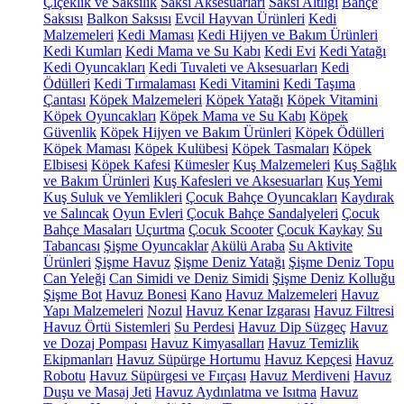
Çiçeklik ve Saksılık
Saksı Aksesuarları
Saksı Altlığı
Bahçe
Saksısı
Balkon Saksısı
Evcil Hayvan Ürünleri
Kedi
Malzemeleri
Kedi Maması
Kedi Hijyen ve Bakım Ürünleri
Kedi Kumları
Kedi Mama ve Su Kabı
Kedi Evi
Kedi Yatağı
Kedi Oyuncakları
Kedi Tuvaleti ve Aksesuarları
Kedi
Ödülleri
Kedi Tırmalaması
Kedi Vitamini
Kedi Taşıma
Çantası
Köpek Malzemeleri
Köpek Yatağı
Köpek Vitamini
Köpek Oyuncakları
Köpek Mama ve Su Kabı
Köpek
Güvenlik
Köpek Hijyen ve Bakım Ürünleri
Köpek Ödülleri
Köpek Maması
Köpek Kulübesi
Köpek Tasmaları
Köpek
Elbisesi
Köpek Kafesi
Kümesler
Kuş Malzemeleri
Kuş Sağlık
ve Bakım Ürünleri
Kuş Kafesleri ve Aksesuarları
Kuş Yemi
Kuş Suluk ve Yemlikleri
Çocuk Bahçe Oyuncakları
Kaydırak
ve Salıncak
Oyun Evleri
Çocuk Bahçe Sandalyeleri
Çocuk
Bahçe Masaları
Uçurtma
Çocuk Scooter
Çocuk Kaykay
Su
Tabancası
Şişme Oyuncaklar
Akülü Araba
Su Aktivite
Ürünleri
Şişme Havuz
Şişme Deniz Yatağı
Şişme Deniz Topu
Can Yeleği
Can Simidi ve Deniz Simidi
Şişme Deniz Kolluğu
Şişme Bot
Havuz Bonesi
Kano
Havuz Malzemeleri
Havuz
Yapı Malzemeleri
Nozul
Havuz Kenar Izgarası
Havuz Filtresi
Havuz Örtü Sistemleri
Su Perdesi
Havuz Dip Süzgeç
Havuz
ve Dozaj Pompası
Havuz Kimyasalları
Havuz Temizlik
Ekipmanları
Havuz Süpürge Hortumu
Havuz Kepçesi
Havuz
Robotu
Havuz Süpürgesi ve Fırçası
Havuz Merdiveni
Havuz
Duşu ve Masaj Jeti
Havuz Aydınlatma ve Isıtma
Havuz