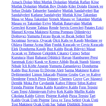
Amaçlı Dolap
Mini Mutfak Dolapları
Mutfak Rafları
Köşe
Mutfak Dolapları
Mutfak Boy Dolabı
Kiler Dolabı
Ekmek ve
Sebze Dolabı
Tabureler
Sandalye
Mutfak Sandalyeleri
Bar
Sandalyeleri
Katlanır Sandalyeler
Mutfak Köşe Takımları
Masa ve Masa Takımları
Yemek Masası ve Takımları
Mutfak
Masası ve Takımları
Eviye
Mutfak Bataryaları
Mutfak
Gereçleri
Kesme Tahtası
Rende
Servis Gereçleri
Patates Ezici
Manuel Kıyma Makinesi
Krema Pompası
Dilimleyici
Doğrayıcı
Yumurta Fırçası
Bıçak ve Bıçak Setleri
Yağ
Sıçratmaz
Soyucu, Oyacak
Ölçü Kabı ve Kaşığı
Merdane ve
Oklava
Hamur Açma Matı
Fındık Kıracağı ve Ceviz Kıracağı
Elek
Dondurma Kaşığı
Buz Kalıbı
Bıçak Bileyici Masat
Açacak ve Tirbuşon
Çekirdek Çıkarıcı
Çırpıcı
Sebze
Kurutucu
Huni
Baharat Öğütücü
Havan
Hamburger Presi
Sarımsak Ezici
Kaşık ve Kepçe Altlığı
Bıçak Standı
Süzgeç
Nihale
İçli Köfte Aparatı
Yumurta Zamanlayıcı
Dondurma
Kalıbı
Buz Kovası
Et Dövme Aleti
Sarma Makinesi
Kahve
Değirmenleri
Limon Sıkacağı
Pişirme Grubu
Çay ve Kahve
Demleme
French Press
Dripper
Chemex
Cezve
Çay Süzgeci
Demlik
Moka Pot
Çaydanlık
Kahve Filtresi
Sifon Kahve
Fırında Pişirme
Pasta Kalıbı
Kurabiye Kalıbı
Fırın Tepsisi
Cam Tepsi
Alüminyum Folyo
Kek Kalıbı
Muffin Kalıbı
Çikolata Kalıbı
Güveç
Pişirme Kağıdı
Pizza Tepsisi
Tart
Kalıbı
Ocak Üstü Pişirme
Tava ve Tava Setleri
Ocak Üstü
Tost Makinesi
Ocak Üstü Sac
Sahan
Düdüklü Tencere