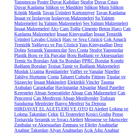
Yapıştırıcısı
Poster Duvar Kağıtları
Strafor
Duvar Çıtası
Duvar Kaplama
Silikon ve Mastikler
Silikon
Mum Silikon
Köpük
Mastik
Tavan Ürünleri
Kartonpiyer
Tavan Kaplama
İnşaat ve İzolasyon
İzolasyon Malzemeleri
Su Yalıtım
Malzemeleri
Isı Yalıtım Malzemeleri
Ses Yalıtım Malzemeleri
İnşaat Malzemeleri
Alçı
Cam Tuğla
Çimento
Beton Harcı
Çatı
Kaplama Malzemeleri
İnşaat Kimyasalları
İnşaat Temizlik
Ürünleri
Lavabo Çözücü
Harç ve Sıva Çözücü
Çok Amaçlı
Temizlik
Yağlayıcı ve Pas Çözücü
Yapı Kimyasalları
Derz
Dolgu
Seramik Yapıştırıcılar
Sıvı Conta
Strafor Yapıştırılar
Plastik Boru ve Ek Parçalar
Boru Bağlantı ve Aksesuarları
Temiz Su Boruları
Atık Su Boruları
PPRC Borular
Kombi
Bağlantı Boruları
Tesisat Tamir ve Bağlantı Malzemeleri
Musluk Uzatma
Regülatörler
Valfler ve Vanalar
Nipeller
Tahliye Hortumu
Conta
Taharet Çubuğu
Fittings
Tıpalar ve
Süzgeçler
İnşaat Makineleri
Elektrikli Vinçler
Taşıma
Arabaları
Caraskallar
Havlupanlar
Ahşaplar
Masif Paneller
Keresteler
Ahşap Seperatörler
Ahşap Çatı Malzemeleri
Çatı
Penceresi
Çatı Merdiveni
Ahşap Merdivenler
Trabzan
Sundurma
Menfezler
Banyo Menfezi
Su Deposu
HIRDAVAT EL ALETLERİ VE OTO
El Aletleri
Lokma ve
Lokma Takımları
Çekiç
El Testereleri
Kesici Grubu
Pense
Tornavida
Seramik ve Sıvacı Aletleri
Mengene ve İşkenceler
Zımbalar ve Aksesuarları
Zımpara ve Eğeler
Anahtarlar
Anahtar Takımları
Alyan Anahtarları
Açık Ağız Anahtar