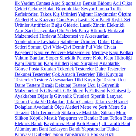
İlk Yardım Çantası
Araç Sigortaları
Benzin Bidonu
Acil Çıkış
Çekici
Çekme Halatı
Boyunluklar
Seyyar Lamba
Trafik
Reflektörleri
Takoz
Kış Ürünleri
Yağmur Kaydırıcılar
Ölçüm
Aletleri
Buz Kazıyıcı
Cam Suyu
Lastik Kar Paleti
Kışlık Set
Ürünler
Antifrizler
Buğu Giderici
Lastik Zinciri
Elektrikli
Araç Şarj İstasyonları
Oto Yedek Parça
Römork
Hırdavat
Malzemeleri
Hırdavat Malzemesi ve Aksesuarları
Yönlendirme Levhaları
Sabitleme Ürünleri
Dübel
Dübel
Setleri
Somun
Çivi
Vida-Çivi
Demir Pul
Vida
Civata
Köşebent
Kapı ve Pencere Malzemeleri
Menteşe
Kapı Kolları
Yalıtım Bantları
Stoper
Sineklik
Pencere Kolu
Kapı Hidroliği
Kapı Dürbünü
Kapı Kilitleri
Kapı Sürgüleri
Anahtarlık
Gönye
Posta Kutuları
Tekerlek
Testereler
Daire Testereler
Dekupaj Testereler
Çok Amaçlı Testereler
Tilki Kuyruğu
Testereler
Testere Aksesuarları
Tilki Kuyruğu Testere Ucu
Daire Testere Bıçağı
Dekupaj Testere Ucu
İş Güvenlik
Malzemeleri
İş Güvenlik Gözlükleri
İş Eldiveni
İş Elbisesi
İş
Ayakkabısı
Diğer İş Güvenlik Ürünleri
Siperlik
Lanyard
Takım Çanta Ve Dolapları
Takım Çantası
Takım ve Hizmet
Dolapları
Avadanlık
Ölçü Aletleri
Metre ve Şerit Metre
Su
Terazisi
Oda Termostatı
Silikon ve Mastikler
Silikon
Mum
Silikon
Köpük
Mastik
Yapıştırıcı ve Bantlar
Bant
Teflon Bant
Elektrik Bandı
Kaydırmaz Bant
Koli Bandı
Çift Taraflı Bant
Alüminyum Bant
İzolasyon Bandı
Yapıştırıcılar
Tutkal
Kimyasal Dübeller
Japon Yapıştırıcıları
Epoksi
Hızlı