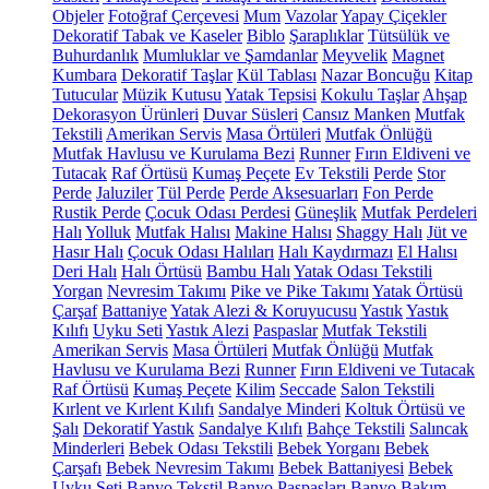
Objeler
Fotoğraf Çerçevesi
Mum
Vazolar
Yapay Çiçekler
Dekoratif Tabak ve Kaseler
Biblo
Şaraplıklar
Tütsülük ve
Buhurdanlık
Mumluklar ve Şamdanlar
Meyvelik
Magnet
Kumbara
Dekoratif Taşlar
Kül Tablası
Nazar Boncuğu
Kitap
Tutucular
Müzik Kutusu
Yatak Tepsisi
Kokulu Taşlar
Ahşap
Dekorasyon Ürünleri
Duvar Süsleri
Cansız Manken
Mutfak
Tekstili
Amerikan Servis
Masa Örtüleri
Mutfak Önlüğü
Mutfak Havlusu ve Kurulama Bezi
Runner
Fırın Eldiveni ve
Tutacak
Raf Örtüsü
Kumaş Peçete
Ev Tekstili
Perde
Stor
Perde
Jaluziler
Tül Perde
Perde Aksesuarları
Fon Perde
Rustik Perde
Çocuk Odası Perdesi
Güneşlik
Mutfak Perdeleri
Halı
Yolluk
Mutfak Halısı
Makine Halısı
Shaggy Halı
Jüt ve
Hasır Halı
Çocuk Odası Halıları
Halı Kaydırmazı
El Halısı
Deri Halı
Halı Örtüsü
Bambu Halı
Yatak Odası Tekstili
Yorgan
Nevresim Takımı
Pike ve Pike Takımı
Yatak Örtüsü
Çarşaf
Battaniye
Yatak Alezi & Koruyucusu
Yastık
Yastık
Kılıfı
Uyku Seti
Yastık Alezi
Paspaslar
Mutfak Tekstili
Amerikan Servis
Masa Örtüleri
Mutfak Önlüğü
Mutfak
Havlusu ve Kurulama Bezi
Runner
Fırın Eldiveni ve Tutacak
Raf Örtüsü
Kumaş Peçete
Kilim
Seccade
Salon Tekstili
Kırlent ve Kırlent Kılıfı
Sandalye Minderi
Koltuk Örtüsü ve
Şalı
Dekoratif Yastık
Sandalye Kılıfı
Bahçe Tekstili
Salıncak
Minderleri
Bebek Odası Tekstili
Bebek Yorganı
Bebek
Çarşafı
Bebek Nevresim Takımı
Bebek Battaniyesi
Bebek
Uyku Seti
Banyo Tekstil
Banyo Paspasları
Banyo Bakım