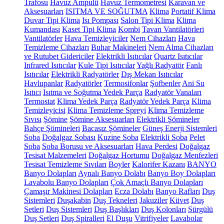
Trafosu
Havuz Ampulü
Havuz Termometresi
Karavan ve
Aksesuarları
ISITMA VE SOĞUTMA
Klima
Portatif Klima
Duvar Tipi Klima
Isı Pompası
Salon Tipi Klima
Klima
Kumandası
Kaset Tipi Klima
Kombi
Tavan Vantilatörleri
Vantilatörler
Hava Temizleyiciler
Nem Cihazları
Hava
Temizleme Cihazları
Buhar Makineleri
Nem Alma Cihazları
ve Rutubet Gidericiler
Elektrikli Isıtıcılar
Quartz Isıtıcılar
Infrared Isıtıcılar
Kule Tipi Isıtıcılar
Yağlı Radyatör
Fanlı
Isıtıcılar
Elektrikli Radyatörler
Dış Mekan Isıtıcılar
Havlupanlar
Radyatörler
Termosifonlar
Şofbenler
Ani Su
Isıtıcı
Isıtma ve Soğutma Yedek Parça
Radyatör Vanaları
Termostat
Klima Yedek Parça
Radyatör Yedek Parça
Klima
Temizleyicisi
Klima Temizleme Spreyi
Klima Temizleme
Sıvısı
Şömine
Şömine Aksesuarları
Elektrikli Şömineler
Bahçe Şömineleri
Bacasız Şömineler
Güneş Enerji Sistemleri
Soba
Doğalgaz Sobası
Kuzine Soba
Elektrikli Soba
Pelet
Soba
Soba Borusu ve Aksesuarları
Hava Perdesi
Doğalgaz
Tesisat Malzemeleri
Doğalgaz Hortumu
Doğalgaz Menfezleri
Tesisat Temizleme Sıvıları
Boyler
Kalorifer Kazanı
BANYO
Banyo Dolapları
Aynalı Banyo Dolabı
Banyo Boy Dolapları
Lavabolu Banyo Dolapları
Çok Amaçlı Banyo Dolapları
Çamaşır Makinesi Dolapları
Ecza Dolabı
Banyo Rafları
Duş
Sistemleri
Duşakabin
Duş Tekneleri
Jakuziler
Küvet
Duş
Setleri
Duş Sistemleri
Duş Başlıkları
Duş Kolonları
Sürgülü
Duş Setleri
Duş Spiralleri
El Duşu
Vitrifiyeler
Lavabolar