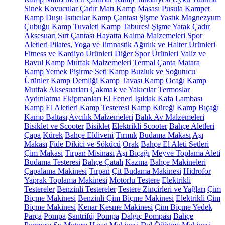
Sinek Kovucular
Çadır Matı
Kamp Masası
Pusula
Kampet
Kamp Duşu
Isıtıcılar
Kamp Çantası
Şişme Yastık
Magnezyum
Çubuğu
Kamp Tuvaleti
Kamp Taburesi
Şişme Yatak
Çadır
Aksesuarı
Sırt Çantası
Hayatta Kalma Malzemeleri
Spor
Aletleri
Pilates, Yoga ve Jimnastik
Ağırlık ve Halter Ürünleri
Fitness ve Kardiyo Ürünleri
Diğer Spor Ürünleri
Valiz ve
Bavul
Kamp Mutfak Malzemeleri
Termal Çanta
Matara
Kamp Yemek Pişirme Seti
Kamp Buzluk ve Soğutucu
Ürünler
Kamp Demliği
Kamp Tavası
Kamp Ocağı
Kamp
Mutfak Aksesuarları
Çakmak ve Yakıcılar
Termoslar
Aydınlatma Ekipmanları
El Feneri
Işıldak
Kafa Lambası
Kamp El Aletleri
Kamp Testeresi
Kamp Küreği
Kamp Bıçağı
Kamp Baltası
Avcılık Malzemeleri
Balık Av Malzemeleri
Bisiklet ve Scooter
Bisiklet
Elektrikli Scooter
Bahçe Aletleri
Çapa
Kürek
Bahçe Eldiveni
Tırmık
Budama Makası
Aşı
Makası
Fide Dikici ve Sökücü
Orak
Bahçe El Aleti Setleri
Çim Makası
Tırpan Misinası
Aşı Bıçağı
Meyve Toplama Aleti
Budama Testeresi
Bahçe Çatalı
Kazma
Bahçe Makineleri
Çapalama Makinesi
Tırpan
Çit Budama Makinesi
Hidrofor
Yaprak Toplama Makinesi
Motorlu Testere
Elektrikli
Testereler
Benzinli Testereler
Testere Zincirleri ve Yağları
Çim
Biçme Makinesi
Benzinli Çim Biçme Makinesi
Elektrikli Çim
Biçme Makinesi
Kenar Kesme Makinesi
Çim Biçme Yedek
Parça
Pompa
Santrifüj Pompa
Dalgıç Pompası
Bahçe