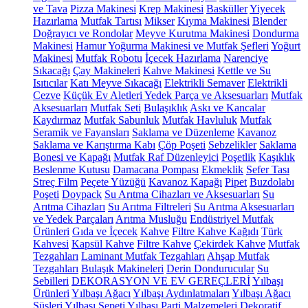
ve Tava
Pizza Makinesi
Krep Makinesi
Basküller
Yiyecek
Hazırlama
Mutfak Tartısı
Mikser
Kıyma Makinesi
Blender
Doğrayıcı ve Rondolar
Meyve Kurutma Makinesi
Dondurma
Makinesi
Hamur Yoğurma Makinesi ve Mutfak Şefleri
Yoğurt
Makinesi
Mutfak Robotu
İçecek Hazırlama
Narenciye
Sıkacağı
Çay Makineleri
Kahve Makinesi
Kettle ve Su
Isıtıcılar
Katı Meyve Sıkacağı
Elektrikli Semaver
Elektrikli
Cezve
Küçük Ev Aletleri Yedek Parça ve Aksesuarları
Mutfak
Aksesuarları
Mutfak Seti
Bulaşıklık
Askı ve Kancalar
Kaydırmaz
Mutfak Sabunluk
Mutfak Havluluk
Mutfak
Seramik ve Fayansları
Saklama ve Düzenleme
Kavanoz
Saklama ve Karıştırma Kabı
Çöp Poşeti
Sebzelikler
Saklama
Bonesi ve Kapağı
Mutfak Raf Düzenleyici
Poşetlik
Kaşıklık
Beslenme Kutusu
Damacana Pompası
Ekmeklik
Sefer Tası
Streç Film
Peçete Yüzüğü
Kavanoz Kapağı
Pipet
Buzdolabı
Poşeti
Doypack
Su Arıtma Cihazları ve Aksesuarları
Su
Arıtma Cihazları
Su Arıtma Filtreleri
Su Arıtma Aksesuarları
ve Yedek Parçaları
Arıtma Musluğu
Endüstriyel Mutfak
Ürünleri
Gıda ve İçecek
Kahve
Filtre Kahve Kağıdı
Türk
Kahvesi
Kapsül Kahve
Filtre Kahve
Çekirdek Kahve
Mutfak
Tezgahları
Laminant Mutfak Tezgahları
Ahşap Mutfak
Tezgahları
Bulaşık Makineleri
Derin Dondurucular
Su
Sebilleri
DEKORASYON VE EV GEREÇLERİ
Yılbaşı
Ürünleri
Yılbaşı Ağacı
Yılbaşı Aydınlatmaları
Yılbaşı Ağacı
Süsleri
Yılbaşı Sepeti
Yılbaşı Parti Malzemeleri
Dekoratif