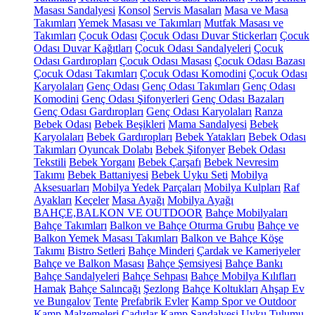
Masası Sandalyesi
Konsol
Servis Masaları
Masa ve Masa
Takımları
Yemek Masası ve Takımları
Mutfak Masası ve
Takımları
Çocuk Odası
Çocuk Odası Duvar Stickerları
Çocuk
Odası Duvar Kağıtları
Çocuk Odası Sandalyeleri
Çocuk
Odası Gardıropları
Çocuk Odası Masası
Çocuk Odası Bazası
Çocuk Odası Takımları
Çocuk Odası Komodini
Çocuk Odası
Karyolaları
Genç Odası
Genç Odası Takımları
Genç Odası
Komodini
Genç Odası Şifonyerleri
Genç Odası Bazaları
Genç Odası Gardıropları
Genç Odası Karyolaları
Ranza
Bebek Odası
Bebek Beşikleri
Mama Sandalyesi
Bebek
Karyolaları
Bebek Gardıropları
Bebek Yatakları
Bebek Odası
Takımları
Oyuncak Dolabı
Bebek Şifonyer
Bebek Odası
Tekstili
Bebek Yorganı
Bebek Çarşafı
Bebek Nevresim
Takımı
Bebek Battaniyesi
Bebek Uyku Seti
Mobilya
Aksesuarları
Mobilya Yedek Parçaları
Mobilya Kulpları
Raf
Ayakları
Keçeler
Masa Ayağı
Mobilya Ayağı
BAHÇE,BALKON VE OUTDOOR
Bahçe Mobilyaları
Bahçe Takımları
Balkon ve Bahçe Oturma Grubu
Bahçe ve
Balkon Yemek Masası Takımları
Balkon ve Bahçe Köşe
Takımı
Bistro Setleri
Bahçe Minderi
Çardak ve Kameriyeler
Bahçe ve Balkon Masası
Bahçe Şemsiyesi
Bahçe Bankı
Bahçe Sandalyeleri
Bahçe Sehpası
Bahçe Mobilya Kılıfları
Hamak
Bahçe Salıncağı
Şezlong
Bahçe Koltukları
Ahşap Ev
ve Bungalov
Tente
Prefabrik Evler
Kamp Spor ve Outdoor
Kamp Malzemeleri
Çadırlar
Kamp Sandalyesi
Uyku Tulumu