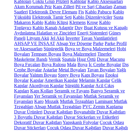
Kabloları
Çoklu Grup Prizleri
Kablolar
Kablo Aksesuarları
Akım Korumalı Priz
Kapı Zilleri
Pil ve Şarj Cihazları
Zaman
Saatleri
Elektronik Devre Elemanı
Fiş
Kablo Pabucu
Kablo
Yüksüğü
Elektronik Tamir Seti
Kablo Düzenleyiciler
Susta
Makaron Kablo
Kablo Klipsi
Klemens
Kroşe
Kablo
Toplayıcı
Kablo Kanalı
Adaptör
Duy
Buat Kutusu ve Kapağı
Aydınlatma Halatları ve Zincirleri
Enerji Sistemleri
Güneş
Paneli
Lityum Akü
Jel Akü
İnverter
Tavan Vantilatörleri
AHŞAP VE İNŞAAT
Ahşap Yer Döşeme
Parke
Parke Profil
ve Aksesuarları
Süpürgelik
Boya ve Boya Malzemeleri
Hobi
Boyaları
Tempare Boyası
Boya Malzemeleri
Tinerler
Maskeleme Bandı
Vernik
Spatula
Hışır Örtü
Duvar Macunu
Boya Fırçaları
Boya Rulosu
Mala
Boya
İç Cephe Boyalar
Dış
Cephe Boyalar
Astarlar
Metal Boyaları
Tavan Boyaları
Yağlı
Boyalar
Yalıtım Boyası
Sprey Boya
Kapı Boyası
Epoksi
Boyalar
Kapılar
Amerikan Kapılar
Melamin Kapılar
Çelik
Kapılar
Akordiyon Kapılar
Sürgülü Kapılar
Acil Çıkış
Kapıları
Kapı Kolları
Seramik ve Fayans
Banyo Seramik ve
Fayansları
Yer Seramik ve Fayansları
Mutfak Seramik ve
Fayansları
Karo
Mozaik
Mutfak Tezgahları
Laminant Mutfak
Tezgahları
Ahşap Mutfak Tezgahları
PVC Zemin Kaplama
Duvar Ürünleri
Duvar Kağıtları
Boyanabilir Duvar Kağıtları
3 Boyutlu Duvar Kağıtları
Duvar Stickerları ve Etiketleri
Dekoratif Duvar Kağıtları
Yapışkanlı Folyolar
Çocuk Odası
Duvar Stickerları
Çocuk Odası Duvar Kağıtları
Duvar Kağıdı