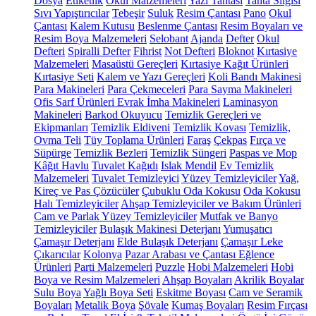
Dosya
Etiketlik
Okul Malzemeleri
Yazı Tahtası
Tahta Silgisi
Sıvı Yapıştırıcılar
Tebeşir
Suluk
Resim Çantası
Pano
Okul
Çantası
Kalem Kutusu
Beslenme Çantası
Resim Boyaları ve
Resim Boya Malzemeleri
Selobant
Ajanda
Defter
Okul
Defteri
Spiralli Defter
Fihrist
Not Defteri
Bloknot
Kırtasiye
Malzemeleri
Masaüstü Gereçleri
Kırtasiye Kağıt Ürünleri
Kırtasiye Seti
Kalem ve Yazı Gereçleri
Koli Bandı Makinesi
Para Makineleri
Para Çekmeceleri
Para Sayma Makineleri
Ofis Sarf Ürünleri
Evrak İmha Makineleri
Laminasyon
Makineleri
Barkod Okuyucu
Temizlik Gereçleri ve
Ekipmanları
Temizlik Eldiveni
Temizlik Kovası
Temizlik,
Ovma Teli
Tüy Toplama Ürünleri
Faraş
Çekpas
Fırça ve
Süpürge
Temizlik Bezleri
Temizlik Süngeri
Paspas ve Mop
Kâğıt Havlu
Tuvalet Kağıdı
Islak Mendil
Ev Temizlik
Malzemeleri
Tuvalet Temizleyici
Yüzey Temizleyiciler
Yağ,
Kireç ve Pas Çözücüler
Çubuklu Oda Kokusu
Oda Kokusu
Halı Temizleyiciler
Ahşap Temizleyiciler ve Bakım Ürünleri
Cam ve Parlak Yüzey Temizleyiciler
Mutfak ve Banyo
Temizleyiciler
Bulaşık Makinesi Deterjanı
Yumuşatıcı
Çamaşır Deterjanı
Elde Bulaşık Deterjanı
Çamaşır Leke
Çıkarıcılar
Kolonya
Pazar Arabası ve Çantası
Eğlence
Ürünleri
Parti Malzemeleri
Puzzle
Hobi Malzemeleri
Hobi
Boya ve Resim Malzemeleri
Ahşap Boyaları
Akrilik Boyalar
Sulu Boya
Yağlı Boya Seti
Eskitme Boyası
Cam ve Seramik
Boyaları
Metalik Boya
Şövale
Kumaş Boyaları
Resim Fırçası