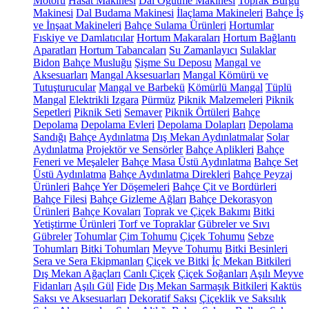
Motoru
Hasat Makinesi
Dal Öğütme Makinesi
Toprak Burgu
Makinesi
Dal Budama Makinesi
İlaçlama Makineleri
Bahçe İş
ve İnşaat Makineleri
Bahçe Sulama Ürünleri
Hortumlar
Fıskiye ve Damlatıcılar
Hortum Makaraları
Hortum Bağlantı
Aparatları
Hortum Tabancaları
Su Zamanlayıcı
Sulaklar
Bidon
Bahçe Musluğu
Şişme Su Deposu
Mangal ve
Aksesuarları
Mangal Aksesuarları
Mangal Kömürü ve
Tutuşturucular
Mangal ve Barbekü
Kömürlü Mangal
Tüplü
Mangal
Elektrikli Izgara
Pürmüz
Piknik Malzemeleri
Piknik
Sepetleri
Piknik Seti
Semaver
Piknik Örtüleri
Bahçe
Depolama
Depolama Evleri
Depolama Dolapları
Depolama
Sandığı
Bahçe Aydınlatma
Dış Mekan Aydınlatmalar
Solar
Aydınlatma
Projektör ve Sensörler
Bahçe Aplikleri
Bahçe
Feneri ve Meşaleler
Bahçe Masa Üstü Aydınlatma
Bahçe Set
Üstü Aydınlatma
Bahçe Aydınlatma Direkleri
Bahçe Peyzaj
Ürünleri
Bahçe Yer Döşemeleri
Bahçe Çit ve Bordürleri
Bahçe Filesi
Bahçe Gizleme Ağları
Bahçe Dekorasyon
Ürünleri
Bahçe Kovaları
Toprak ve Çiçek Bakımı
Bitki
Yetiştirme Ürünleri
Torf ve Topraklar
Gübreler ve Sıvı
Gübreler
Tohumlar
Çim Tohumu
Çiçek Tohumu
Sebze
Tohumları
Bitki Tohumları
Meyve Tohumu
Bitki Besinleri
Sera ve Sera Ekipmanları
Çiçek ve Bitki
İç Mekan Bitkileri
Dış Mekan Ağaçları
Canlı Çiçek
Çiçek Soğanları
Aşılı Meyve
Fidanları
Aşılı Gül
Fide
Dış Mekan Sarmaşık Bitkileri
Kaktüs
Saksı ve Aksesuarları
Dekoratif Saksı
Çiçeklik ve Saksılık