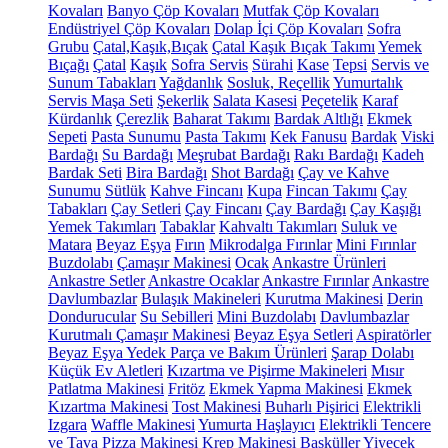
Kovaları
Banyo Çöp Kovaları
Mutfak Çöp Kovaları
Endüstriyel Çöp Kovaları
Dolap İçi Çöp Kovaları
Sofra
Grubu
Çatal,Kaşık,Bıçak
Çatal Kaşık Bıçak Takımı
Yemek
Bıçağı
Çatal
Kaşık
Sofra Servis
Sürahi
Kase
Tepsi
Servis ve
Sunum Tabakları
Yağdanlık
Sosluk, Reçellik
Yumurtalık
Servis Maşa Seti
Şekerlik
Salata Kasesi
Peçetelik
Karaf
Kürdanlık
Çerezlik
Baharat Takımı
Bardak Altlığı
Ekmek
Sepeti
Pasta Sunumu
Pasta Takımı
Kek Fanusu
Bardak
Viski
Bardağı
Su Bardağı
Meşrubat Bardağı
Rakı Bardağı
Kadeh
Bardak Seti
Bira Bardağı
Shot Bardağı
Çay ve Kahve
Sunumu
Sütlük
Kahve Fincanı
Kupa
Fincan Takımı
Çay
Tabakları
Çay Setleri
Çay Fincanı
Çay Bardağı
Çay Kaşığı
Yemek Takımları
Tabaklar
Kahvaltı Takımları
Suluk ve
Matara
Beyaz Eşya
Fırın
Mikrodalga Fırınlar
Mini Fırınlar
Buzdolabı
Çamaşır Makinesi
Ocak
Ankastre Ürünleri
Ankastre Setler
Ankastre Ocaklar
Ankastre Fırınlar
Ankastre
Davlumbazlar
Bulaşık Makineleri
Kurutma Makinesi
Derin
Dondurucular
Su Sebilleri
Mini Buzdolabı
Davlumbazlar
Kurutmalı Çamaşır Makinesi
Beyaz Eşya Setleri
Aspiratörler
Beyaz Eşya Yedek Parça ve Bakım Ürünleri
Şarap Dolabı
Küçük Ev Aletleri
Kızartma ve Pişirme Makineleri
Mısır
Patlatma Makinesi
Fritöz
Ekmek Yapma Makinesi
Ekmek
Kızartma Makinesi
Tost Makinesi
Buharlı Pişirici
Elektrikli
Izgara
Waffle Makinesi
Yumurta Haşlayıcı
Elektrikli Tencere
ve Tava
Pizza Makinesi
Krep Makinesi
Basküller
Yiyecek