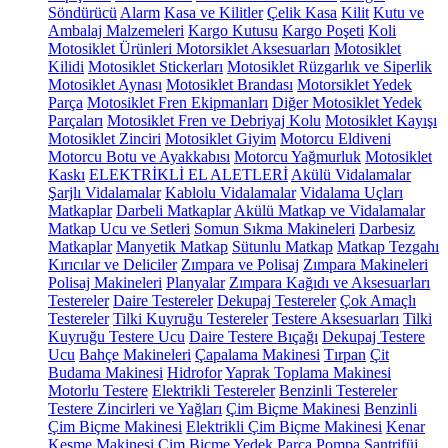
Söndürücü
Alarm
Kasa ve Kilitler
Çelik Kasa
Kilit
Kutu ve
Ambalaj Malzemeleri
Kargo Kutusu
Kargo Poşeti
Koli
Motosiklet Ürünleri
Motorsiklet Aksesuarları
Motosiklet
Kilidi
Motosiklet Stickerları
Motosiklet Rüzgarlık ve Siperlik
Motosiklet Aynası
Motosiklet Brandası
Motorsiklet Yedek
Parça
Motosiklet Fren Ekipmanları
Diğer Motosiklet Yedek
Parçaları
Motosiklet Fren ve Debriyaj Kolu
Motosiklet Kayışı
Motosiklet Zinciri
Motosiklet Giyim
Motorcu Eldiveni
Motorcu Botu ve Ayakkabısı
Motorcu Yağmurluk
Motosiklet
Kaskı
ELEKTRİKLİ EL ALETLERİ
Akülü Vidalamalar
Şarjlı Vidalamalar
Kablolu Vidalamalar
Vidalama Uçları
Matkaplar
Darbeli Matkaplar
Akülü Matkap ve Vidalamalar
Matkap Ucu ve Setleri
Somun Sıkma Makineleri
Darbesiz
Matkaplar
Manyetik Matkap
Sütunlu Matkap
Matkap Tezgahı
Kırıcılar ve Deliciler
Zımpara ve Polisaj
Zımpara Makineleri
Polisaj Makineleri
Planyalar
Zımpara Kağıdı ve Aksesuarları
Testereler
Daire Testereler
Dekupaj Testereler
Çok Amaçlı
Testereler
Tilki Kuyruğu Testereler
Testere Aksesuarları
Tilki
Kuyruğu Testere Ucu
Daire Testere Bıçağı
Dekupaj Testere
Ucu
Bahçe Makineleri
Çapalama Makinesi
Tırpan
Çit
Budama Makinesi
Hidrofor
Yaprak Toplama Makinesi
Motorlu Testere
Elektrikli Testereler
Benzinli Testereler
Testere Zincirleri ve Yağları
Çim Biçme Makinesi
Benzinli
Çim Biçme Makinesi
Elektrikli Çim Biçme Makinesi
Kenar
Kesme Makinesi
Çim Biçme Yedek Parça
Pompa
Santrifüj