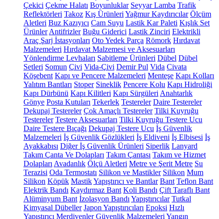
Çekici
Çekme Halatı
Boyunluklar
Seyyar Lamba
Trafik
Reflektörleri
Takoz
Kış Ürünleri
Yağmur Kaydırıcılar
Ölçüm
Aletleri
Buz Kazıyıcı
Cam Suyu
Lastik Kar Paleti
Kışlık Set
Ürünler
Antifrizler
Buğu Giderici
Lastik Zinciri
Elektrikli
Araç Şarj İstasyonları
Oto Yedek Parça
Römork
Hırdavat
Malzemeleri
Hırdavat Malzemesi ve Aksesuarları
Yönlendirme Levhaları
Sabitleme Ürünleri
Dübel
Dübel
Setleri
Somun
Çivi
Vida-Çivi
Demir Pul
Vida
Civata
Köşebent
Kapı ve Pencere Malzemeleri
Menteşe
Kapı Kolları
Yalıtım Bantları
Stoper
Sineklik
Pencere Kolu
Kapı Hidroliği
Kapı Dürbünü
Kapı Kilitleri
Kapı Sürgüleri
Anahtarlık
Gönye
Posta Kutuları
Tekerlek
Testereler
Daire Testereler
Dekupaj Testereler
Çok Amaçlı Testereler
Tilki Kuyruğu
Testereler
Testere Aksesuarları
Tilki Kuyruğu Testere Ucu
Daire Testere Bıçağı
Dekupaj Testere Ucu
İş Güvenlik
Malzemeleri
İş Güvenlik Gözlükleri
İş Eldiveni
İş Elbisesi
İş
Ayakkabısı
Diğer İş Güvenlik Ürünleri
Siperlik
Lanyard
Takım Çanta Ve Dolapları
Takım Çantası
Takım ve Hizmet
Dolapları
Avadanlık
Ölçü Aletleri
Metre ve Şerit Metre
Su
Terazisi
Oda Termostatı
Silikon ve Mastikler
Silikon
Mum
Silikon
Köpük
Mastik
Yapıştırıcı ve Bantlar
Bant
Teflon Bant
Elektrik Bandı
Kaydırmaz Bant
Koli Bandı
Çift Taraflı Bant
Alüminyum Bant
İzolasyon Bandı
Yapıştırıcılar
Tutkal
Kimyasal Dübeller
Japon Yapıştırıcıları
Epoksi
Hızlı
Yapıştırıcı
Merdivenler
Güvenlik Malzemeleri
Yangın