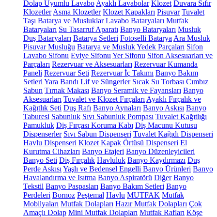
Dolap Uyumlu Lavabo
Ayaklı Lavabolar
Klozet
Duvara Sıfır
Klozetler
Asma Klozetler
Klozet Kapakları
Pisuvar
Tuvalet
Taşı
Batarya ve Musluklar
Lavabo Bataryaları
Mutfak
Bataryaları
Su Tasarruf Aparatı
Banyo Bataryaları
Musluk
Duş Bataryaları
Batarya Setleri
Fotoselli Batarya
Ara Musluk
Pisuvar Musluğu
Batarya ve Musluk Yedek Parçaları
Sifon
Lavabo Sifonu
Eviye Sifonu
Yer Sifonu
Sifon Aksesuarları ve
Parçaları
Rezervuar ve Aksesuarları
Rezervuar Kumanda
Paneli
Rezervuar Seti
Rezervuar İç Takımı
Banyo Bakım
Setleri
Yara Bandı
Lif ve Süngerler
Sıcak Su Torbası
Cımbız
Sabun
Tırnak Makası
Banyo Seramik ve Fayansları
Banyo
Aksesuarları
Tuvalet ve Klozet Fırçaları
Ayaklı Fırçalık ve
Kağıtlık Seti
Duş Rafı
Banyo Aynaları
Banyo Askısı
Banyo
Taburesi
Sabunluk
Sıvı Sabunluk Pompası
Tuvalet Kağıtlığı
Pamukluk
Diş Fırçası Koruma Kabı
Diş Macunu Kutusu
Dispenserler
Sıvı Sabun Dispenseri
Tuvalet Kağıdı Dispenseri
Havlu Dispenseri
Klozet Kapak Örtüsü Dispenseri
El
Kurutma Cihazları
Banyo Etajeri
Banyo Düzenleyicileri
Banyo Seti
Diş Fırçalık
Havluluk
Banyo Kaydırmazı
Duş
Perde Askısı
Yaşlı ve Bedensel Engelli Banyo Ürünleri
Banyo
Havalandırma ve Isıtma
Banyo Aspiratörü
Diğer
Banyo
Tekstil
Banyo Paspasları
Banyo Bakım Setleri
Banyo
Perdeleri
Bornoz
Peştemal
Havlu
MUTFAK
Mutfak
Mobilyaları
Mutfak Dolapları
Hazır Mutfak Dolapları
Çok
Amaçlı Dolap
Mini Mutfak Dolapları
Mutfak Rafları
Köşe