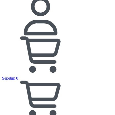
Sepetim
0