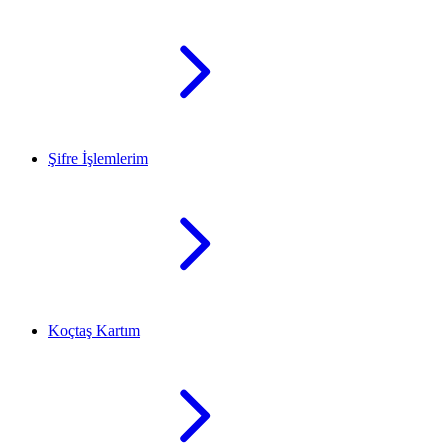
Şifre İşlemlerim
Koçtaş Kartım