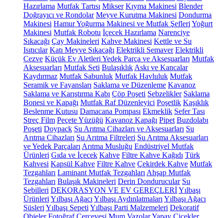
Hazırlama
Mutfak Tartısı
Mikser
Kıyma Makinesi
Blender
Doğrayıcı ve Rondolar
Meyve Kurutma Makinesi
Dondurma
Makinesi
Hamur Yoğurma Makinesi ve Mutfak Şefleri
Yoğurt
Makinesi
Mutfak Robotu
İçecek Hazırlama
Narenciye
Sıkacağı
Çay Makineleri
Kahve Makinesi
Kettle ve Su
Isıtıcılar
Katı Meyve Sıkacağı
Elektrikli Semaver
Elektrikli
Cezve
Küçük Ev Aletleri Yedek Parça ve Aksesuarları
Mutfak
Aksesuarları
Mutfak Seti
Bulaşıklık
Askı ve Kancalar
Kaydırmaz
Mutfak Sabunluk
Mutfak Havluluk
Mutfak
Seramik ve Fayansları
Saklama ve Düzenleme
Kavanoz
Saklama ve Karıştırma Kabı
Çöp Poşeti
Sebzelikler
Saklama
Bonesi ve Kapağı
Mutfak Raf Düzenleyici
Poşetlik
Kaşıklık
Beslenme Kutusu
Damacana Pompası
Ekmeklik
Sefer Tası
Streç Film
Peçete Yüzüğü
Kavanoz Kapağı
Pipet
Buzdolabı
Poşeti
Doypack
Su Arıtma Cihazları ve Aksesuarları
Su
Arıtma Cihazları
Su Arıtma Filtreleri
Su Arıtma Aksesuarları
ve Yedek Parçaları
Arıtma Musluğu
Endüstriyel Mutfak
Ürünleri
Gıda ve İçecek
Kahve
Filtre Kahve Kağıdı
Türk
Kahvesi
Kapsül Kahve
Filtre Kahve
Çekirdek Kahve
Mutfak
Tezgahları
Laminant Mutfak Tezgahları
Ahşap Mutfak
Tezgahları
Bulaşık Makineleri
Derin Dondurucular
Su
Sebilleri
DEKORASYON VE EV GEREÇLERİ
Yılbaşı
Ürünleri
Yılbaşı Ağacı
Yılbaşı Aydınlatmaları
Yılbaşı Ağacı
Süsleri
Yılbaşı Sepeti
Yılbaşı Parti Malzemeleri
Dekoratif
Objeler
Fotoğraf Çerçevesi
Mum
Vazolar
Yapay Çiçekler