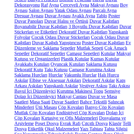
Dekorasyonu
Raf
Ayna
Çerçeveli Ayna
Makyaj Aynası
Boy
Aynası
Salon Aynası
Yatak Odası Aynası
Parçalı Ayna
Dresuar Aynası
Duvar Aynası
Ayaklı Ayna
Tablo
Poster
Duvar Panoları
Duvar Halısı ve Örtüsü
Duvar Kağıtları
Boyanabilir Duvar Kağıtları
3 Boyutlu Duvar Kağıtları
Duvar
Stickerları ve Etiketleri
Dekoratif Duvar Kağıtları
Yapışkanlı
Folyolar
Çocuk Odası Duvar Stickerları
Çocuk Odası Duvar
Kağıtları
Duvar Kağıdı Yapıştırıcısı
Poster Duvar Kağıtları
Ev
Düzenleme ve Saklama
Sepetler
Mutfak Sepeti
Çok Amaçlı
Sepetler
Dekoratif Sepetler
Çamaşır Sepetleri
Kutular
Makyaj
Kutusu ve Organizerleri
Plastik Kutular
Kumaş Kutular
Ayakkabı Kutuları
Oyuncak Kutuları
Saklama Kutusu
Dekoratif Kutu
Takı Kutusu
Çamaşır Kurutma Askısı
Saklama Hurçları
Hurçlar
Vakumlu Hurçlar
Halı Hurcu
Askılar
Elbise ve Aksesuar Askıları
Dekoratif Askılar
Kapı
Arkası Askıları
Yapışkanlı Askılar
Vestiyer Askısı
Takı Askısı
Bavul İçi Düzenleyici
Kurutma Makinesi Topu
Şemsiye
Dolap İçi Düzenleyici
Makyaj Çantası
Duvar ve Masa
Saatleri
Masa Saati
Duvar Saatleri
Bahçe Tekstili
Salıncak
Minderleri
Ütü Masası
Çöp Kovaları
Banyo Çöp Kovaları
Mutfak Çöp Kovaları
Endüstriyel Çöp Kovaları
Dolap İçi
Çöp Kovaları
Kırtasiye ve Ofis Malzemeleri
Dosyalama ve
Arşivleme
Poşet Dosya
Evrak Rafı
Çıtçıtlı Dosya
Klasör
Telli
Dosya
Etiketlik
Okul Malzemeleri
Yazı Tahtası
Tahta Silgisi