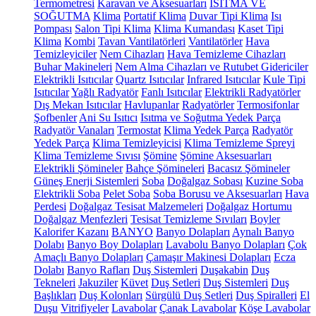
Termometresi
Karavan ve Aksesuarları
ISITMA VE
SOĞUTMA
Klima
Portatif Klima
Duvar Tipi Klima
Isı
Pompası
Salon Tipi Klima
Klima Kumandası
Kaset Tipi
Klima
Kombi
Tavan Vantilatörleri
Vantilatörler
Hava
Temizleyiciler
Nem Cihazları
Hava Temizleme Cihazları
Buhar Makineleri
Nem Alma Cihazları ve Rutubet Gidericiler
Elektrikli Isıtıcılar
Quartz Isıtıcılar
Infrared Isıtıcılar
Kule Tipi
Isıtıcılar
Yağlı Radyatör
Fanlı Isıtıcılar
Elektrikli Radyatörler
Dış Mekan Isıtıcılar
Havlupanlar
Radyatörler
Termosifonlar
Şofbenler
Ani Su Isıtıcı
Isıtma ve Soğutma Yedek Parça
Radyatör Vanaları
Termostat
Klima Yedek Parça
Radyatör
Yedek Parça
Klima Temizleyicisi
Klima Temizleme Spreyi
Klima Temizleme Sıvısı
Şömine
Şömine Aksesuarları
Elektrikli Şömineler
Bahçe Şömineleri
Bacasız Şömineler
Güneş Enerji Sistemleri
Soba
Doğalgaz Sobası
Kuzine Soba
Elektrikli Soba
Pelet Soba
Soba Borusu ve Aksesuarları
Hava
Perdesi
Doğalgaz Tesisat Malzemeleri
Doğalgaz Hortumu
Doğalgaz Menfezleri
Tesisat Temizleme Sıvıları
Boyler
Kalorifer Kazanı
BANYO
Banyo Dolapları
Aynalı Banyo
Dolabı
Banyo Boy Dolapları
Lavabolu Banyo Dolapları
Çok
Amaçlı Banyo Dolapları
Çamaşır Makinesi Dolapları
Ecza
Dolabı
Banyo Rafları
Duş Sistemleri
Duşakabin
Duş
Tekneleri
Jakuziler
Küvet
Duş Setleri
Duş Sistemleri
Duş
Başlıkları
Duş Kolonları
Sürgülü Duş Setleri
Duş Spiralleri
El
Duşu
Vitrifiyeler
Lavabolar
Çanak Lavabolar
Köşe Lavabolar