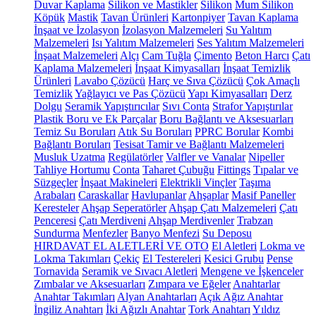
Duvar Kaplama
Silikon ve Mastikler
Silikon
Mum Silikon
Köpük
Mastik
Tavan Ürünleri
Kartonpiyer
Tavan Kaplama
İnşaat ve İzolasyon
İzolasyon Malzemeleri
Su Yalıtım
Malzemeleri
Isı Yalıtım Malzemeleri
Ses Yalıtım Malzemeleri
İnşaat Malzemeleri
Alçı
Cam Tuğla
Çimento
Beton Harcı
Çatı
Kaplama Malzemeleri
İnşaat Kimyasalları
İnşaat Temizlik
Ürünleri
Lavabo Çözücü
Harç ve Sıva Çözücü
Çok Amaçlı
Temizlik
Yağlayıcı ve Pas Çözücü
Yapı Kimyasalları
Derz
Dolgu
Seramik Yapıştırıcılar
Sıvı Conta
Strafor Yapıştırılar
Plastik Boru ve Ek Parçalar
Boru Bağlantı ve Aksesuarları
Temiz Su Boruları
Atık Su Boruları
PPRC Borular
Kombi
Bağlantı Boruları
Tesisat Tamir ve Bağlantı Malzemeleri
Musluk Uzatma
Regülatörler
Valfler ve Vanalar
Nipeller
Tahliye Hortumu
Conta
Taharet Çubuğu
Fittings
Tıpalar ve
Süzgeçler
İnşaat Makineleri
Elektrikli Vinçler
Taşıma
Arabaları
Caraskallar
Havlupanlar
Ahşaplar
Masif Paneller
Keresteler
Ahşap Seperatörler
Ahşap Çatı Malzemeleri
Çatı
Penceresi
Çatı Merdiveni
Ahşap Merdivenler
Trabzan
Sundurma
Menfezler
Banyo Menfezi
Su Deposu
HIRDAVAT EL ALETLERİ VE OTO
El Aletleri
Lokma ve
Lokma Takımları
Çekiç
El Testereleri
Kesici Grubu
Pense
Tornavida
Seramik ve Sıvacı Aletleri
Mengene ve İşkenceler
Zımbalar ve Aksesuarları
Zımpara ve Eğeler
Anahtarlar
Anahtar Takımları
Alyan Anahtarları
Açık Ağız Anahtar
İngiliz Anahtarı
İki Ağızlı Anahtar
Tork Anahtarı
Yıldız