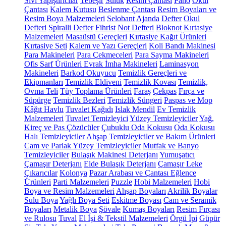
Sıvı Yapıştırıcılar
Tebeşir
Suluk
Resim Çantası
Pano
Okul
Çantası
Kalem Kutusu
Beslenme Çantası
Resim Boyaları ve
Resim Boya Malzemeleri
Selobant
Ajanda
Defter
Okul
Defteri
Spiralli Defter
Fihrist
Not Defteri
Bloknot
Kırtasiye
Malzemeleri
Masaüstü Gereçleri
Kırtasiye Kağıt Ürünleri
Kırtasiye Seti
Kalem ve Yazı Gereçleri
Koli Bandı Makinesi
Para Makineleri
Para Çekmeceleri
Para Sayma Makineleri
Ofis Sarf Ürünleri
Evrak İmha Makineleri
Laminasyon
Makineleri
Barkod Okuyucu
Temizlik Gereçleri ve
Ekipmanları
Temizlik Eldiveni
Temizlik Kovası
Temizlik,
Ovma Teli
Tüy Toplama Ürünleri
Faraş
Çekpas
Fırça ve
Süpürge
Temizlik Bezleri
Temizlik Süngeri
Paspas ve Mop
Kâğıt Havlu
Tuvalet Kağıdı
Islak Mendil
Ev Temizlik
Malzemeleri
Tuvalet Temizleyici
Yüzey Temizleyiciler
Yağ,
Kireç ve Pas Çözücüler
Çubuklu Oda Kokusu
Oda Kokusu
Halı Temizleyiciler
Ahşap Temizleyiciler ve Bakım Ürünleri
Cam ve Parlak Yüzey Temizleyiciler
Mutfak ve Banyo
Temizleyiciler
Bulaşık Makinesi Deterjanı
Yumuşatıcı
Çamaşır Deterjanı
Elde Bulaşık Deterjanı
Çamaşır Leke
Çıkarıcılar
Kolonya
Pazar Arabası ve Çantası
Eğlence
Ürünleri
Parti Malzemeleri
Puzzle
Hobi Malzemeleri
Hobi
Boya ve Resim Malzemeleri
Ahşap Boyaları
Akrilik Boyalar
Sulu Boya
Yağlı Boya Seti
Eskitme Boyası
Cam ve Seramik
Boyaları
Metalik Boya
Şövale
Kumaş Boyaları
Resim Fırçası
ve Rulosu
Tuval
El İşi & Tekstil Malzemeleri
Örgü İpi
Güpür