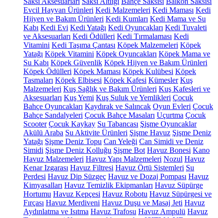
Saksı Aksesuarları
Saksı Altlığı
Bahçe Saksısı
Balkon Saksısı
Evcil Hayvan Ürünleri
Kedi Malzemeleri
Kedi Maması
Kedi
Hijyen ve Bakım Ürünleri
Kedi Kumları
Kedi Mama ve Su
Kabı
Kedi Evi
Kedi Yatağı
Kedi Oyuncakları
Kedi Tuvaleti
ve Aksesuarları
Kedi Ödülleri
Kedi Tırmalaması
Kedi
Vitamini
Kedi Taşıma Çantası
Köpek Malzemeleri
Köpek
Yatağı
Köpek Vitamini
Köpek Oyuncakları
Köpek Mama ve
Su Kabı
Köpek Güvenlik
Köpek Hijyen ve Bakım Ürünleri
Köpek Ödülleri
Köpek Maması
Köpek Kulübesi
Köpek
Tasmaları
Köpek Elbisesi
Köpek Kafesi
Kümesler
Kuş
Malzemeleri
Kuş Sağlık ve Bakım Ürünleri
Kuş Kafesleri ve
Aksesuarları
Kuş Yemi
Kuş Suluk ve Yemlikleri
Çocuk
Bahçe Oyuncakları
Kaydırak ve Salıncak
Oyun Evleri
Çocuk
Bahçe Sandalyeleri
Çocuk Bahçe Masaları
Uçurtma
Çocuk
Scooter
Çocuk Kaykay
Su Tabancası
Şişme Oyuncaklar
Akülü Araba
Su Aktivite Ürünleri
Şişme Havuz
Şişme Deniz
Yatağı
Şişme Deniz Topu
Can Yeleği
Can Simidi ve Deniz
Simidi
Şişme Deniz Kolluğu
Şişme Bot
Havuz Bonesi
Kano
Havuz Malzemeleri
Havuz Yapı Malzemeleri
Nozul
Havuz
Kenar Izgarası
Havuz Filtresi
Havuz Örtü Sistemleri
Su
Perdesi
Havuz Dip Süzgeç
Havuz ve Dozaj Pompası
Havuz
Kimyasalları
Havuz Temizlik Ekipmanları
Havuz Süpürge
Hortumu
Havuz Kepçesi
Havuz Robotu
Havuz Süpürgesi ve
Fırçası
Havuz Merdiveni
Havuz Duşu ve Masaj Jeti
Havuz
Aydınlatma ve Isıtma
Havuz Trafosu
Havuz Ampulü
Havuz