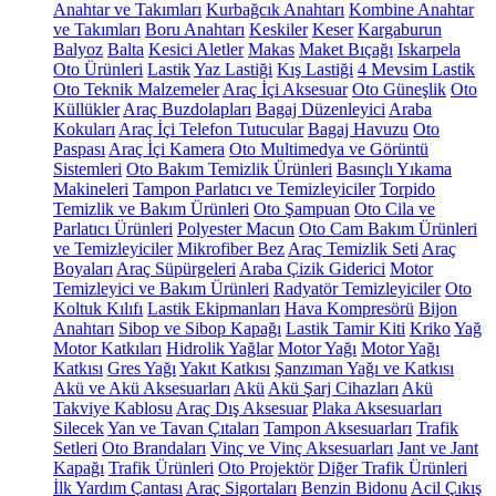
Anahtar ve Takımları
Kurbağcık Anahtarı
Kombine Anahtar
ve Takımları
Boru Anahtarı
Keskiler
Keser
Kargaburun
Balyoz
Balta
Kesici Aletler
Makas
Maket Bıçağı
Iskarpela
Oto Ürünleri
Lastik
Yaz Lastiği
Kış Lastiği
4 Mevsim Lastik
Oto Teknik Malzemeler
Araç İçi Aksesuar
Oto Güneşlik
Oto
Küllükler
Araç Buzdolapları
Bagaj Düzenleyici
Araba
Kokuları
Araç İçi Telefon Tutucular
Bagaj Havuzu
Oto
Paspası
Araç İçi Kamera
Oto Multimedya ve Görüntü
Sistemleri
Oto Bakım Temizlik Ürünleri
Basınçlı Yıkama
Makineleri
Tampon Parlatıcı ve Temizleyiciler
Torpido
Temizlik ve Bakım Ürünleri
Oto Şampuan
Oto Cila ve
Parlatıcı Ürünleri
Polyester Macun
Oto Cam Bakım Ürünleri
ve Temizleyiciler
Mikrofiber Bez
Araç Temizlik Seti
Araç
Boyaları
Araç Süpürgeleri
Araba Çizik Giderici
Motor
Temizleyici ve Bakım Ürünleri
Radyatör Temizleyiciler
Oto
Koltuk Kılıfı
Lastik Ekipmanları
Hava Kompresörü
Bijon
Anahtarı
Sibop ve Sibop Kapağı
Lastik Tamir Kiti
Kriko
Yağ
Motor Katkıları
Hidrolik Yağlar
Motor Yağı
Motor Yağı
Katkısı
Gres Yağı
Yakıt Katkısı
Şanzıman Yağı ve Katkısı
Akü ve Akü Aksesuarları
Akü
Akü Şarj Cihazları
Akü
Takviye Kablosu
Araç Dış Aksesuar
Plaka Aksesuarları
Silecek
Yan ve Tavan Çıtaları
Tampon Aksesuarları
Trafik
Setleri
Oto Brandaları
Vinç ve Vinç Aksesuarları
Jant ve Jant
Kapağı
Trafik Ürünleri
Oto Projektör
Diğer Trafik Ürünleri
İlk Yardım Çantası
Araç Sigortaları
Benzin Bidonu
Acil Çıkış