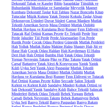
Dekoratif Tabak ve Kaseler
Biblo
Şaraplıklar
Tütsülük ve
Buhurdanlık
Mumluklar ve Şamdanlar
Meyvelik
Magnet
Kumbara
Dekoratif Taşlar
Kül Tablası
Nazar Boncuğu
Kitap
Tutucular
Müzik Kutusu
Yatak Tepsisi
Kokulu Taşlar
Ahşap
Dekorasyon Ürünleri
Duvar Süsleri
Cansız Manken
Mutfak
Tekstili
Amerikan Servis
Masa Örtüleri
Mutfak Önlüğü
Mutfak Havlusu ve Kurulama Bezi
Runner
Fırın Eldiveni ve
Tutacak
Raf Örtüsü
Kumaş Peçete
Ev Tekstili
Perde
Stor
Perde
Jaluziler
Tül Perde
Perde Aksesuarları
Fon Perde
Rustik Perde
Çocuk Odası Perdesi
Güneşlik
Mutfak Perdeleri
Halı
Yolluk
Mutfak Halısı
Makine Halısı
Shaggy Halı
Jüt ve
Hasır Halı
Çocuk Odası Halıları
Halı Kaydırmazı
El Halısı
Deri Halı
Halı Örtüsü
Bambu Halı
Yatak Odası Tekstili
Yorgan
Nevresim Takımı
Pike ve Pike Takımı
Yatak Örtüsü
Çarşaf
Battaniye
Yatak Alezi & Koruyucusu
Yastık
Yastık
Kılıfı
Uyku Seti
Yastık Alezi
Paspaslar
Mutfak Tekstili
Amerikan Servis
Masa Örtüleri
Mutfak Önlüğü
Mutfak
Havlusu ve Kurulama Bezi
Runner
Fırın Eldiveni ve Tutacak
Raf Örtüsü
Kumaş Peçete
Kilim
Seccade
Salon Tekstili
Kırlent ve Kırlent Kılıfı
Sandalye Minderi
Koltuk Örtüsü ve
Şalı
Dekoratif Yastık
Sandalye Kılıfı
Bahçe Tekstili
Salıncak
Minderleri
Bebek Odası Tekstili
Bebek Yorganı
Bebek
Çarşafı
Bebek Nevresim Takımı
Bebek Battaniyesi
Bebek
Uyku Seti
Banyo Tekstil
Banyo Paspasları
Banyo Bakım
Setleri
Banyo Perdeleri
Bornoz
Peştemal
Havlu
Duvar