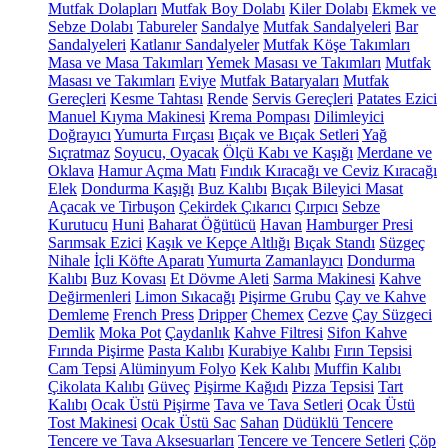
Mutfak Dolapları
Mutfak Boy Dolabı
Kiler Dolabı
Ekmek ve
Sebze Dolabı
Tabureler
Sandalye
Mutfak Sandalyeleri
Bar
Sandalyeleri
Katlanır Sandalyeler
Mutfak Köşe Takımları
Masa ve Masa Takımları
Yemek Masası ve Takımları
Mutfak
Masası ve Takımları
Eviye
Mutfak Bataryaları
Mutfak
Gereçleri
Kesme Tahtası
Rende
Servis Gereçleri
Patates Ezici
Manuel Kıyma Makinesi
Krema Pompası
Dilimleyici
Doğrayıcı
Yumurta Fırçası
Bıçak ve Bıçak Setleri
Yağ
Sıçratmaz
Soyucu, Oyacak
Ölçü Kabı ve Kaşığı
Merdane ve
Oklava
Hamur Açma Matı
Fındık Kıracağı ve Ceviz Kıracağı
Elek
Dondurma Kaşığı
Buz Kalıbı
Bıçak Bileyici Masat
Açacak ve Tirbuşon
Çekirdek Çıkarıcı
Çırpıcı
Sebze
Kurutucu
Huni
Baharat Öğütücü
Havan
Hamburger Presi
Sarımsak Ezici
Kaşık ve Kepçe Altlığı
Bıçak Standı
Süzgeç
Nihale
İçli Köfte Aparatı
Yumurta Zamanlayıcı
Dondurma
Kalıbı
Buz Kovası
Et Dövme Aleti
Sarma Makinesi
Kahve
Değirmenleri
Limon Sıkacağı
Pişirme Grubu
Çay ve Kahve
Demleme
French Press
Dripper
Chemex
Cezve
Çay Süzgeci
Demlik
Moka Pot
Çaydanlık
Kahve Filtresi
Sifon Kahve
Fırında Pişirme
Pasta Kalıbı
Kurabiye Kalıbı
Fırın Tepsisi
Cam Tepsi
Alüminyum Folyo
Kek Kalıbı
Muffin Kalıbı
Çikolata Kalıbı
Güveç
Pişirme Kağıdı
Pizza Tepsisi
Tart
Kalıbı
Ocak Üstü Pişirme
Tava ve Tava Setleri
Ocak Üstü
Tost Makinesi
Ocak Üstü Sac
Sahan
Düdüklü Tencere
Tencere ve Tava Aksesuarları
Tencere ve Tencere Setleri
Çöp