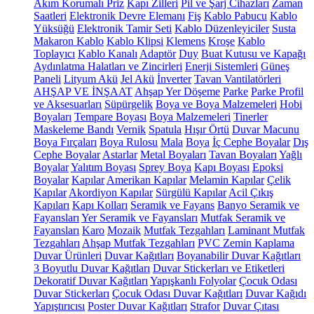
Akım Korumalı Priz
Kapı Zilleri
Pil ve Şarj Cihazları
Zaman
Saatleri
Elektronik Devre Elemanı
Fiş
Kablo Pabucu
Kablo
Yüksüğü
Elektronik Tamir Seti
Kablo Düzenleyiciler
Susta
Makaron Kablo
Kablo Klipsi
Klemens
Kroşe
Kablo
Toplayıcı
Kablo Kanalı
Adaptör
Duy
Buat Kutusu ve Kapağı
Aydınlatma Halatları ve Zincirleri
Enerji Sistemleri
Güneş
Paneli
Lityum Akü
Jel Akü
İnverter
Tavan Vantilatörleri
AHŞAP VE İNŞAAT
Ahşap Yer Döşeme
Parke
Parke Profil
ve Aksesuarları
Süpürgelik
Boya ve Boya Malzemeleri
Hobi
Boyaları
Tempare Boyası
Boya Malzemeleri
Tinerler
Maskeleme Bandı
Vernik
Spatula
Hışır Örtü
Duvar Macunu
Boya Fırçaları
Boya Rulosu
Mala
Boya
İç Cephe Boyalar
Dış
Cephe Boyalar
Astarlar
Metal Boyaları
Tavan Boyaları
Yağlı
Boyalar
Yalıtım Boyası
Sprey Boya
Kapı Boyası
Epoksi
Boyalar
Kapılar
Amerikan Kapılar
Melamin Kapılar
Çelik
Kapılar
Akordiyon Kapılar
Sürgülü Kapılar
Acil Çıkış
Kapıları
Kapı Kolları
Seramik ve Fayans
Banyo Seramik ve
Fayansları
Yer Seramik ve Fayansları
Mutfak Seramik ve
Fayansları
Karo
Mozaik
Mutfak Tezgahları
Laminant Mutfak
Tezgahları
Ahşap Mutfak Tezgahları
PVC Zemin Kaplama
Duvar Ürünleri
Duvar Kağıtları
Boyanabilir Duvar Kağıtları
3 Boyutlu Duvar Kağıtları
Duvar Stickerları ve Etiketleri
Dekoratif Duvar Kağıtları
Yapışkanlı Folyolar
Çocuk Odası
Duvar Stickerları
Çocuk Odası Duvar Kağıtları
Duvar Kağıdı
Yapıştırıcısı
Poster Duvar Kağıtları
Strafor
Duvar Çıtası