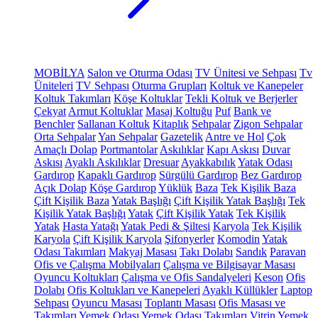
MOBİLYA
Salon ve Oturma Odası
TV Ünitesi ve Sehpası
Tv
Üniteleri
TV Sehpası
Oturma Grupları
Koltuk ve Kanepeler
Koltuk Takımları
Köşe Koltuklar
Tekli Koltuk ve Berjerler
Çekyat
Armut Koltuklar
Masaj Koltuğu
Puf
Bank ve
Benchler
Sallanan Koltuk
Kitaplık
Sehpalar
Zigon Sehpalar
Orta Sehpalar
Yan Sehpalar
Gazetelik
Antre ve Hol
Çok
Amaçlı Dolap
Portmantolar
Askılıklar
Kapı Askısı
Duvar
Askısı
Ayaklı Askılıklar
Dresuar
Ayakkabılık
Yatak Odası
Gardırop
Kapaklı Gardırop
Sürgülü Gardırop
Bez Gardırop
Açık Dolap
Köşe Gardırop
Yüklük
Baza
Tek Kişilik Baza
Çift Kişilik Baza
Yatak Başlığı
Çift Kişilik Yatak Başlığı
Tek
Kişilik Yatak Başlığı
Yatak
Çift Kişilik Yatak
Tek Kişilik
Yatak
Hasta Yatağı
Yatak Pedi & Şiltesi
Karyola
Tek Kişilik
Karyola
Çift Kişilik Karyola
Şifonyerler
Komodin
Yatak
Odası Takımları
Makyaj Masası
Takı Dolabı
Sandık
Paravan
Ofis ve Çalışma Mobilyaları
Çalışma ve Bilgisayar Masası
Oyuncu Koltukları
Çalışma ve Ofis Sandalyeleri
Keson
Ofis
Dolabı
Ofis Koltukları ve Kanepeleri
Ayaklı Küllükler
Laptop
Sehpası
Oyuncu Masası
Toplantı Masası
Ofis Masası ve
Takımları
Yemek Odası
Yemek Odası Takımları
Vitrin
Yemek