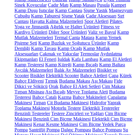
Sinek Kovucular
Çadır Matı
Kamp Masası
Pusula
Kampet
Kamp Duşu
Isıtıcılar
Kamp Çantası
Şişme Yastık
Magnezyum
Çubuğu
Kamp Taburesi
Şişme Yatak
Çadır Aksesuarı
Sırt
Çantası
Hayatta Kalma Malzemeleri
Spor Aletleri
Pilates,
Yoga ve Jimnastik
Ağırlık ve Halter Ürünleri
Fitness ve
Kardiyo Ürünleri
Diğer Spor Ürünleri
Valiz ve Bavul
Kamp
Mutfak Malzemeleri
Termal Çanta
Matara
Kamp Yemek
Pişirme Seti
Kamp Buzluk ve Soğutucu Ürünler
Kamp
Demliği
Kamp Tavası
Kamp Ocağı
Kamp Mutfak
Aksesuarları
Çakmak ve Yakıcılar
Termoslar
Aydınlatma
Ekipmanları
El Feneri
Işıldak
Kafa Lambası
Kamp El Aletleri
Kamp Testeresi
Kamp Küreği
Kamp Bıçağı
Kamp Baltası
Avcılık Malzemeleri
Balık Av Malzemeleri
Bisiklet ve
Scooter
Bisiklet
Elektrikli Scooter
Bahçe Aletleri
Çapa
Kürek
Bahçe Eldiveni
Tırmık
Budama Makası
Aşı Makası
Fide
Dikici ve Sökücü
Orak
Bahçe El Aleti Setleri
Çim Makası
Tırpan Misinası
Aşı Bıçağı
Meyve Toplama Aleti
Budama
Testeresi
Bahçe Çatalı
Kazma
Bahçe Makineleri
Çapalama
Makinesi
Tırpan
Çit Budama Makinesi
Hidrofor
Yaprak
Toplama Makinesi
Motorlu Testere
Elektrikli Testereler
Benzinli Testereler
Testere Zincirleri ve Yağları
Çim Biçme
Makinesi
Benzinli Çim Biçme Makinesi
Elektrikli Çim Biçme
Makinesi
Kenar Kesme Makinesi
Çim Biçme Yedek Parça
Pompa
Santrifüj Pompa
Dalgıç Pompası
Bahçe Pompası
Su