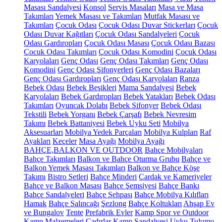
Masası Sandalyesi
Konsol
Servis Masaları
Masa ve Masa
Takımları
Yemek Masası ve Takımları
Mutfak Masası ve
Takımları
Çocuk Odası
Çocuk Odası Duvar Stickerları
Çocuk
Odası Duvar Kağıtları
Çocuk Odası Sandalyeleri
Çocuk
Odası Gardıropları
Çocuk Odası Masası
Çocuk Odası Bazası
Çocuk Odası Takımları
Çocuk Odası Komodini
Çocuk Odası
Karyolaları
Genç Odası
Genç Odası Takımları
Genç Odası
Komodini
Genç Odası Şifonyerleri
Genç Odası Bazaları
Genç Odası Gardıropları
Genç Odası Karyolaları
Ranza
Bebek Odası
Bebek Beşikleri
Mama Sandalyesi
Bebek
Karyolaları
Bebek Gardıropları
Bebek Yatakları
Bebek Odası
Takımları
Oyuncak Dolabı
Bebek Şifonyer
Bebek Odası
Tekstili
Bebek Yorganı
Bebek Çarşafı
Bebek Nevresim
Takımı
Bebek Battaniyesi
Bebek Uyku Seti
Mobilya
Aksesuarları
Mobilya Yedek Parçaları
Mobilya Kulpları
Raf
Ayakları
Keçeler
Masa Ayağı
Mobilya Ayağı
BAHÇE,BALKON VE OUTDOOR
Bahçe Mobilyaları
Bahçe Takımları
Balkon ve Bahçe Oturma Grubu
Bahçe ve
Balkon Yemek Masası Takımları
Balkon ve Bahçe Köşe
Takımı
Bistro Setleri
Bahçe Minderi
Çardak ve Kameriyeler
Bahçe ve Balkon Masası
Bahçe Şemsiyesi
Bahçe Bankı
Bahçe Sandalyeleri
Bahçe Sehpası
Bahçe Mobilya Kılıfları
Hamak
Bahçe Salıncağı
Şezlong
Bahçe Koltukları
Ahşap Ev
ve Bungalov
Tente
Prefabrik Evler
Kamp Spor ve Outdoor
Kamp Malzemeleri
Çadırlar
Kamp Sandalyesi
Uyku Tulumu