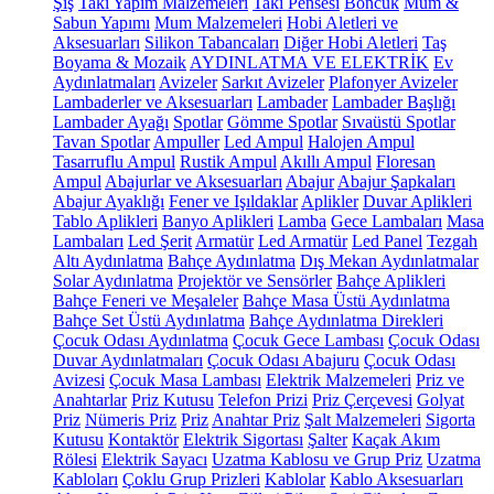
Şiş
Takı Yapım Malzemeleri
Takı Pensesi
Boncuk
Mum &
Sabun Yapımı
Mum Malzemeleri
Hobi Aletleri ve
Aksesuarları
Silikon Tabancaları
Diğer Hobi Aletleri
Taş
Boyama & Mozaik
AYDINLATMA VE ELEKTRİK
Ev
Aydınlatmaları
Avizeler
Sarkıt Avizeler
Plafonyer Avizeler
Lambaderler ve Aksesuarları
Lambader
Lambader Başlığı
Lambader Ayağı
Spotlar
Gömme Spotlar
Sıvaüstü Spotlar
Tavan Spotlar
Ampuller
Led Ampul
Halojen Ampul
Tasarruflu Ampul
Rustik Ampul
Akıllı Ampul
Floresan
Ampul
Abajurlar ve Aksesuarları
Abajur
Abajur Şapkaları
Abajur Ayaklığı
Fener ve Işıldaklar
Aplikler
Duvar Aplikleri
Tablo Aplikleri
Banyo Aplikleri
Lamba
Gece Lambaları
Masa
Lambaları
Led Şerit
Armatür
Led Armatür
Led Panel
Tezgah
Altı Aydınlatma
Bahçe Aydınlatma
Dış Mekan Aydınlatmalar
Solar Aydınlatma
Projektör ve Sensörler
Bahçe Aplikleri
Bahçe Feneri ve Meşaleler
Bahçe Masa Üstü Aydınlatma
Bahçe Set Üstü Aydınlatma
Bahçe Aydınlatma Direkleri
Çocuk Odası Aydınlatma
Çocuk Gece Lambası
Çocuk Odası
Duvar Aydınlatmaları
Çocuk Odası Abajuru
Çocuk Odası
Avizesi
Çocuk Masa Lambası
Elektrik Malzemeleri
Priz ve
Anahtarlar
Priz Kutusu
Telefon Prizi
Priz Çerçevesi
Golyat
Priz
Nümeris Priz
Priz
Anahtar Priz
Şalt Malzemeleri
Sigorta
Kutusu
Kontaktör
Elektrik Sigortası
Şalter
Kaçak Akım
Rölesi
Elektrik Sayacı
Uzatma Kablosu ve Grup Priz
Uzatma
Kabloları
Çoklu Grup Prizleri
Kablolar
Kablo Aksesuarları